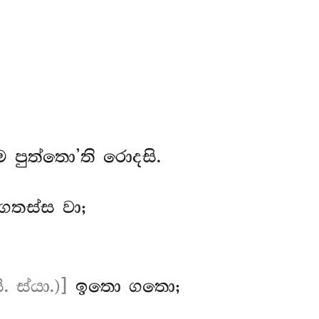
ම පුත්තො’ති රොදසි.
ගතස්ස වා;
 ස්යා.)]
ඉතො ගතො;