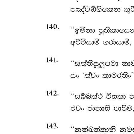
පඤ්චඞ්ගිකෙන තු
140
.
‘‘ඉමිනා පූතිකාය
අට්ටියාමි හරායාම
141
.
‘‘සත්තිසූලූපමා කා
යං ‘ත්වං කාමරතිං’ 
142
.
‘‘සබ්බත්ථ විහතා
එවං ජානාහි පාපි
143
.
‘‘නක්ඛත්තානි නමස