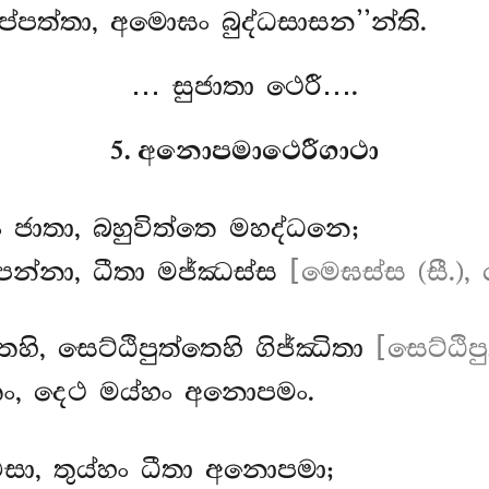
ුප්පත්තා, අමොඝං බුද්ධසාසන’’න්ති.
… සුජාතා ථෙරී….
5. අනොපමාථෙරීගාථා
 ජාතා, බහුවිත්තෙ මහද්ධනෙ;
න්නා, ධීතා මජ්ඣස්ස
[මෙඝස්ස (සී.), 
තෙහි, සෙට්ඨිපුත්තෙහි ගිජ්ඣිතා
[සෙට්ඨිපු
ූතං, දෙථ මය්හං අනොපමං.
එසා, තුය්හං ධීතා අනොපමා;