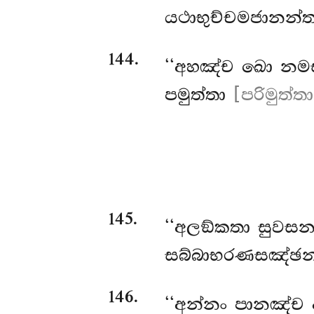
යථාභුච්චමජානන්ත
144
.
‘‘අහඤ්ච ඛො නමස්ස
පමුත්තා
[පරිමුත්තා
145
.
‘‘අලඞ්කතා
සුවසනා
සබ්බාභරණසඤ්ඡන්න
146
.
‘‘අන්නං
පානඤ්ච 