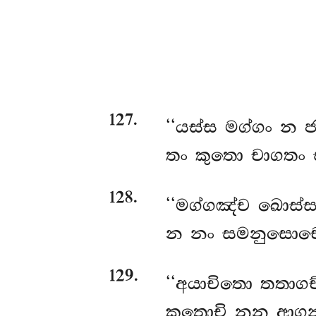
127
.
‘‘යස්ස
මග්ගං න ජ
තං
කුතො චාගතං
128
.
‘‘මග්ගඤ්ච ඛොස්
න නං සමනුසොචෙස
129
.
‘‘අයාචිතො තතාග
කුතොචි නූන ආගන්