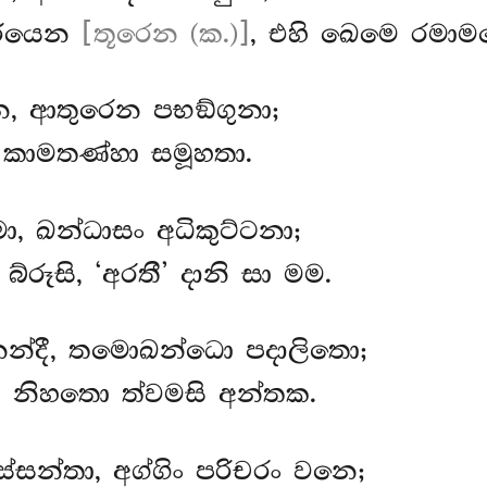
රියෙන
[තූරෙන (ක.)]
, එහි ඛෙමෙ රමාමස
ෙන, ආතුරෙන පභඞ්ගුනා;
ි, කාමතණ්හා සමූහතා.
මා, ඛන්ධාසං අධිකුට්ටනා;
බ්රූසි, ‘අරතී’ දානි සා මම.
 නන්දී, තමොඛන්ධො පදාලිතො;
ම, නිහතො ත්වමසි අන්තක.
්සන්තා, අග්ගිං පරිචරං වනෙ;