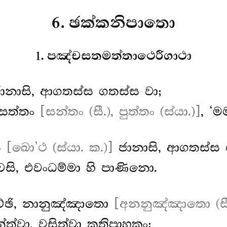
6. ඡක්කනිපාතො
1. පඤ්චසතමත්තාථෙරීගාථා
ානාසි, ආගතස්ස ගතස්ස වා;
 සත්තං
[සන්තං (සී.), පුත්තං (ස්යා.)]
, ‘ම
ස
[ඛො’ථ (ස්යා. ක.)]
ජානාසි, ආගතස්ස 
ි, එවංධම්මා හි පාණිනො.
ච්ඡි, නානුඤ්ඤාතො
[අනනුඤ්ඤාතො (සී.
ත්වා, වසිත්වා කතිපාහකං;