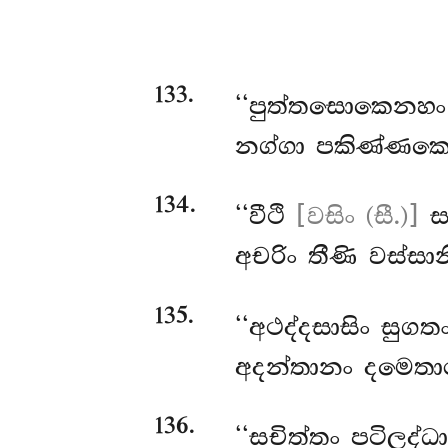
133
.
‘‘පුත්තසොකෙනහං අ
නග්ගා පකිණ්ණකෙස
134
.
‘‘වීථි
[වසිං (සී.)]
සඞ
අචරිං තීණි වස්සානි
135
.
‘‘අථද්දසාසිං
සුගතං
අදන්තානං දමෙතාර
136
.
‘‘සචිත්තං
පටිලද්ධා