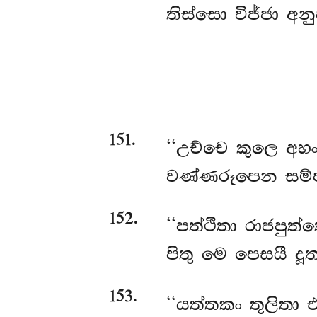
තිස්සො විජ්ජා අන
151
.
‘‘උච්චෙ කුලෙ අහං
වණ්ණරූපෙන සම්ප
152
.
‘‘පත්ථිතා රාජපුත්
පිතු මෙ පෙසයී ද
153
.
‘‘යත්තකං තුලිතා 