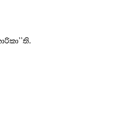
රිකා’’ති.