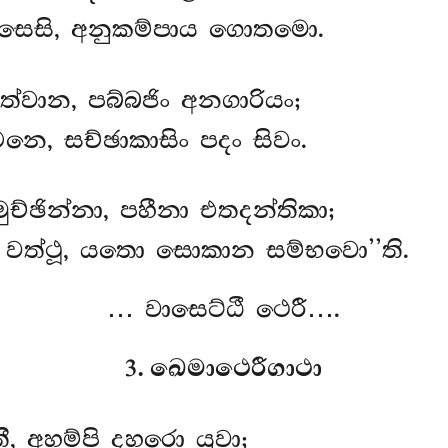
සෙසි, අනුකම්පාය ගොතමො.
ත්වාන, පබ්බජිං අනගාරියං;
චනෙ, සච්ඡාකාසිං පදං සිවං.
ච්ඡින්නා, පහීනා එතදන්තිකා;
 වත්ථූ, යතො සොකාන සම්භවො’’ති.
… වාසෙට්ඨී ථෙරී….
3. ඛෙමාථෙරීගාථා
ී, අහම්පි දහරො යුවා;