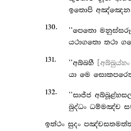
ඉතොපි අඤ්ඤෙන
130
.
‘‘පෙතො මනුස්සර
යථාගතො තථා ගතො
131
.
‘‘අබ්බහී
[අබ්බුය්හං
යා මෙ සොකපරෙතාය
132
.
‘‘සාජ්ජ අබ්බූළ්හසල
බුද්ධං ධම්මඤ්ච ස
ඉත්ථං සුදං පඤ්චසතමත්