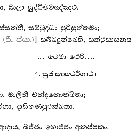
ා, බාලා සුද්ධිමමඤ්ඤථ.
න්තී, සම්බුද්ධං පුරිසුත්තමං;
 (සී. ස්යා.)]
සබ්බදුක්ඛෙහි, සත්ථුසාසනකා
… ඛෙමා ථෙරී….
4. සුජාතාථෙරීගාථා
, මාලිනී චන්දනොක්ඛිතා;
ා, දාසීගණපුරක්ඛතා.
ආදාය, ඛජ්ජං භොජ්ජං අනප්පකං;