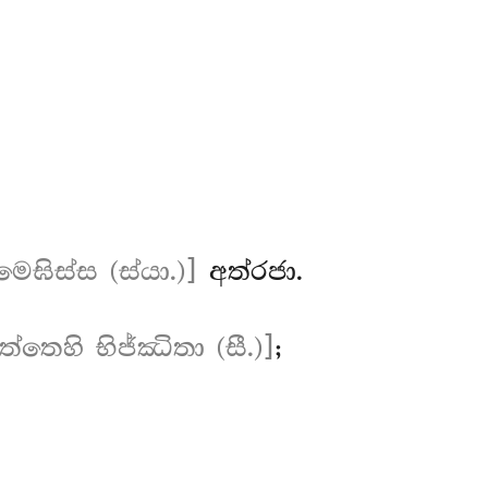
මෙඝිස්ස (ස්යා.)]
අත්රජා.
ත්තෙහි භිජ්ඣිතා (සී.)]
;