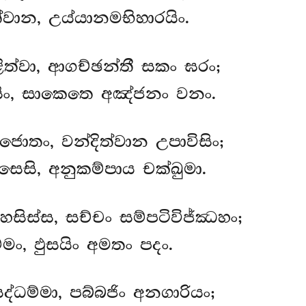
වාන, උය්යානමභිහාරයිං.
ළිත්වා, ආගච්ඡන්තී සකං ඝරං;
විසිං, සාකෙතෙ අඤ්ජනං වනං.
ොතං, වන්දිත්වාන උපාවිසිං;
සි, අනුකම්පාය චක්ඛුමා.
ෙසිස්ස, සච්චං සම්පටිවිජ්ඣහං;
මං, ඵුසයිං අමතං පදං.
ධම්මා, පබ්බජිං අනගාරියං;