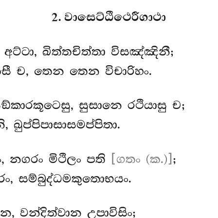
2. වාසෙට්ඨීථෙරීගාථා
ට්ටා, ඛිත්තචිත්තා විසඤ්ඤිනී;
ී ච, තෙන තෙන විචාරිහං.
්කාරකූටෙසු, සුසානෙ රථියාසු ච;
, ඛුප්පිපාසාසමප්පිතා.
, නගරං මිථිලං පති
[ගතං (ක.)]
;
ං, සම්බුද්ධමකුතොභයං.
න, වන්දිත්වාන උපාවිසිං;