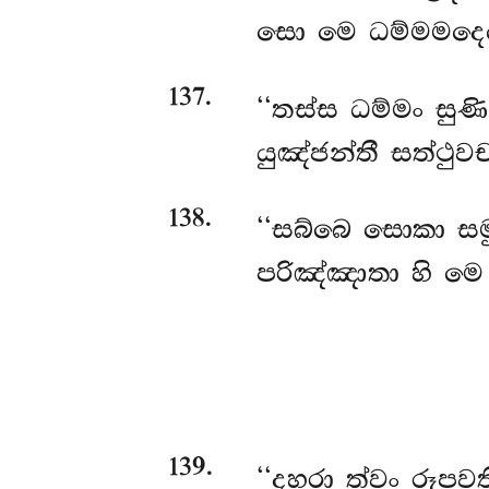
සො මෙ ධම්මමදෙ
137
.
‘‘තස්ස
ධම්මං සුණි
යුඤ්ජන්තී සත්ථුව
138
.
‘‘සබ්බෙ සොකා සමු
පරිඤ්ඤාතා හි මෙ
139
.
‘‘දහරා ත්වං රූපවත