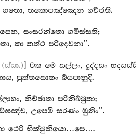
 ගතො, තතොපඤ්ඤෙන ගච්ඡති.
ූපෙන, සංසරන්තො ගමිස්සති;
, කා තත්ථ පරිදෙවනා’’.
 (ස්යා.)]
වත මෙ සල්ලං, දුද්දසං හදයස්ස
, පුත්තසොකං බ්යපානුදි.
්ලාහං, නිච්ඡාතා පරිනිබ්බුතා;
ඞ්ඝඤ්ච, උපෙමි සරණං මුනිං’’.
තා ථෙරී භික්ඛුනියො…පෙ….