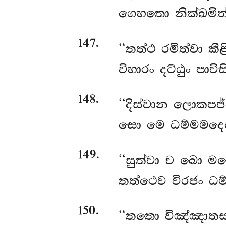
ගෙහතො නික්ඛමිත්
147
.
‘‘තත්ථ
රමිත්වා කී
විහාරං දට්ඨුං පා
148
.
‘‘දිස්වාන
ලොකපජ්ජ
සො මෙ ධම්මමදෙසෙ
149
.
‘‘සුත්වා ච ඛො මහ
තත්ථෙව විරජං ධම්
150
.
‘‘තතො විඤ්ඤාතසද්