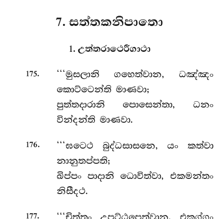
7. සත්තකනිපාතො
1. උත්තරාථෙරීගාථා
.
‘‘‘මුසලානි
ගහෙත්වාන, ධඤ්ඤං
175
කොට්ටෙන්ති මාණවා;
පුත්තදාරානි පොසෙන්තා, ධනං
වින්දන්ති මාණවා.
.
‘‘‘ඝටෙථ
බුද්ධසාසනෙ, යං කත්වා
176
නානුතප්පති;
ඛිප්පං පාදානි ධොවිත්වා, එකමන්තං
නිසීදථ.
.
‘‘‘චිත්තං උපට්ඨපෙත්වාන, එකග්ගං
177