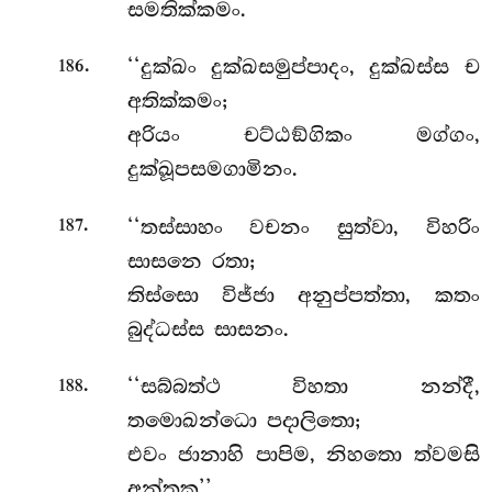
සමතික්කමං.
.
‘‘දුක්ඛං
දුක්ඛසමුප්පාදං, දුක්ඛස්ස ච
186
අතික්කමං;
අරියං චට්ඨඞ්ගිකං මග්ගං,
දුක්ඛූපසමගාමිනං.
.
‘‘තස්සාහං වචනං සුත්වා, විහරිං
187
සාසනෙ රතා;
තිස්සො විජ්ජා අනුප්පත්තා, කතං
බුද්ධස්ස සාසනං.
.
‘‘සබ්බත්ථ
විහතා නන්දී,
188
තමොඛන්ධො පදාලිතො;
එවං ජානාහි පාපිම, නිහතො ත්වමසි
අන්තක’’.