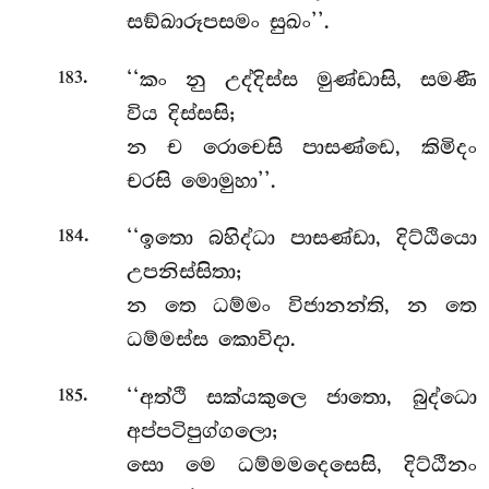
සඞ්ඛාරූපසමං සුඛං’’.
.
‘‘කං නු උද්දිස්ස මුණ්ඩාසි, සමණී
183
විය දිස්සසි;
න ච රොචෙසි පාසණ්ඩෙ, කිමිදං
චරසි මොමුහා’’.
.
‘‘ඉතො බහිද්ධා පාසණ්ඩා, දිට්ඨියො
184
උපනිස්සිතා;
න තෙ ධම්මං විජානන්ති, න තෙ
ධම්මස්ස කොවිදා.
.
‘‘අත්ථි සක්යකුලෙ ජාතො, බුද්ධො
185
අප්පටිපුග්ගලො;
සො මෙ ධම්මමදෙසෙසි, දිට්ඨීනං