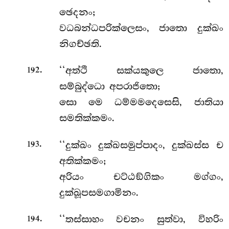
ඡෙදනං;
වධබන්ධපරික්ලෙසං, ජාතො දුක්ඛං
නිගච්ඡති.
.
‘‘අත්ථි සක්යකුලෙ ජාතො,
192
සම්බුද්ධො අපරාජිතො;
සො මෙ ධම්මමදෙසෙසි, ජාතියා
සමතික්කමං.
.
‘‘දුක්ඛං දුක්ඛසමුප්පාදං, දුක්ඛස්ස ච
193
අතික්කමං;
අරියං චට්ඨඞ්ගිකං මග්ගං,
දුක්ඛූපසමගාමිනං.
.
‘‘තස්සාහං වචනං සුත්වා, විහරිං
194