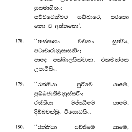
සුසමාහිතං;
පච්චවෙක්ඛථ සඞ්ඛාරෙ, පරතො
නො ච අත්තතො’.
.
‘‘තස්සාහං වචනං සුත්වා,
178
පටාචාරානුසාසනිං;
පාදෙ පක්ඛාලයිත්වාන, එකමන්තෙ
උපාවිසිං.
.
‘‘රත්තියා
පුරිමෙ යාමෙ,
179
පුබ්බජාතිමනුස්සරිං;
රත්තියා මජ්ඣිමෙ යාමෙ,
දිබ්බචක්ඛුං විසොධයිං.
.
‘‘රත්තියා පච්ඡිමෙ යාමෙ,
180