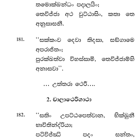
තමොක්ඛන්ධං පදාලයිං;
තෙවිජ්ජා අථ වුට්ඨාසිං, කතා තෙ
අනුසාසනී.
.
‘‘සක්කංව දෙවා තිදසා, සඞ්ගාමෙ
181
අපරාජිතං;
පුරක්ඛත්වා විහස්සාමි, තෙවිජ්ජාම්හි
අනාසවා’’.
… උත්තරා ථෙරී….
2. චාලාථෙරීගාථා
.
‘‘සතිං
උපට්ඨපෙත්වාන, භික්ඛුනී
182
භාවිතින්ද්රියා;
පටිවිජ්ඣි පදං සන්තං,