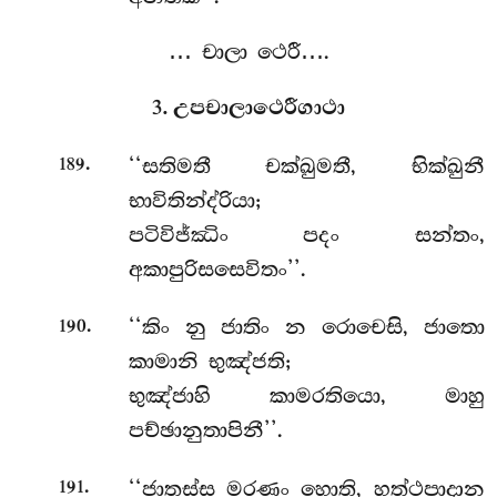
… චාලා ථෙරී….
3. උපචාලාථෙරීගාථා
.
‘‘සතිමතී චක්ඛුමතී, භික්ඛුනී
189
භාවිතින්ද්රියා;
පටිවිජ්ඣිං පදං සන්තං,
අකාපුරිසසෙවිතං’’.
.
‘‘කිං නු ජාතිං න රොචෙසි, ජාතො
190
කාමානි භුඤ්ජති;
භුඤ්ජාහි කාමරතියො, මාහු
පච්ඡානුතාපිනී’’.
.
‘‘ජාතස්ස මරණං හොති, හත්ථපාදාන
191