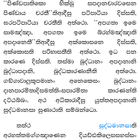
‘‘පිණ්ඩපාතිකො
භික්ඛු සපදානචාරවසෙන
පිණ්ඩාය චරතී’’තිආදීසු පටිපාටියා දිස්සති,
ඝරපටිපාටියා චරතීති අත්ථො. ‘‘අපගතා ඉමෙ
සාමඤ්ඤා, අපගතා ඉමෙ බ්රහ්මඤ්ඤාති
අපදානෙතී’’තිආදීසු අක්කොසනෙ දිස්සති,
අක්කොසති පරිභාසතීති
අත්ථො. ඉධ පන
කාරණෙ දිස්සති. තස්මා බුද්ධානං අපදානානි
බුද්ධාපදානි, බුද්ධකාරණානීති අත්ථො.
ගඞ්ගාවාලුකූපමානං අනෙකෙසං බුද්ධානං
දානපාරමිතාදිසමත්තිංසපාරමිතා කාරණන්ති
දට්ඨබ්බං. අථ අධිකාරාදීසු යුත්තඅපදානානි
සුද්ධමානසා සුණාථාති සම්බන්ධො.
තත්ථ
සුද්ධමානසා
ති
අරහත්තමග්ගඤාණෙන දියඩ්ඪකිලෙසසහස්සං