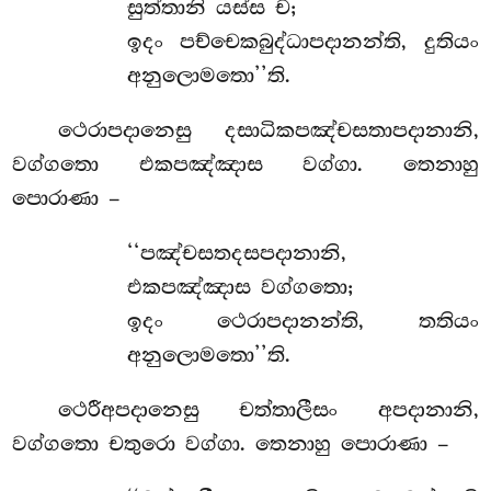
සුත්තානි යස්ස ච;
ඉදං පච්චෙකබුද්ධාපදානන්ති, දුතියං
අනුලොමතො’’ති.
ථෙරාපදානෙසු දසාධිකපඤ්චසතාපදානානි,
වග්ගතො එකපඤ්ඤාස වග්ගා. තෙනාහු
පොරාණා –
‘‘පඤ්චසතදසපදානානි,
එකපඤ්ඤාස වග්ගතො;
ඉදං ථෙරාපදානන්ති, තතියං
අනුලොමතො’’ති.
ථෙරීඅපදානෙසු චත්තාලීසං අපදානානි,
වග්ගතො චතුරො වග්ගා. තෙනාහු පොරාණා –