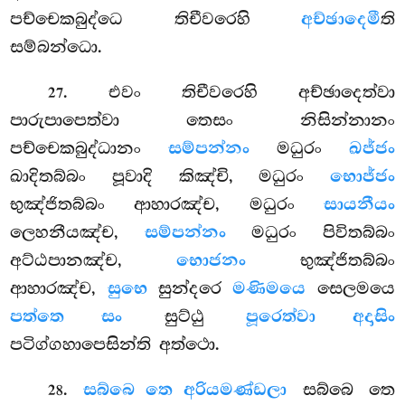
පච්චෙකබුද්ධෙ තිචීවරෙහි
අච්ඡාදෙමී
ති
සම්බන්ධො.
. එවං
තිචීවරෙහි අච්ඡාදෙත්වා
27
පාරුපාපෙත්වා තෙසං නිසින්නානං
පච්චෙකබුද්ධානං
සම්පන්නං
මධුරං
ඛජ්ජං
ඛාදිතබ්බං පූවාදි කිඤ්චි, මධුරං
භොජ්ජං
භුඤ්ජිතබ්බං ආහාරඤ්ච, මධුරං
සායනීයං
ලෙහනීයඤ්ච,
සම්පන්නං
මධුරං පිවිතබ්බං
අට්ඨපානඤ්ච,
භොජනං
භුඤ්ජිතබ්බං
ආහාරඤ්ච,
සුභෙ
සුන්දරෙ
මණිමයෙ
සෙලමයෙ
පත්තෙ සං
සුට්ඨු
පූරෙත්වා අදාසිං
පටිග්ගහාපෙසින්ති අත්ථො.
.
සබ්බෙ තෙ අරියමණ්ඩලා
සබ්බෙ තෙ
28