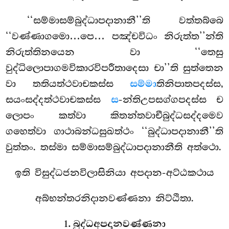
‘‘සම්මාසම්බුද්ධාපදානානී’’ති වත්තබ්බෙ
‘‘වණ්ණාගමො…පෙ… පඤ්චවිධං නිරුත්ත’’න්ති
නිරුත්තිනයෙන වා ‘‘තෙසු
වුද්ධිලොපාගමවිකාරවිපරීතාදෙසා චා’’ති සුත්තෙන
වා තතියත්ථවාචකස්ස
සම්මා
තිනිපාතපදස්ස,
සයංසද්දත්ථවාචකස්ස
ස
-න්තිඋපසග්ගපදස්ස ච
ලොපං කත්වා කිතන්තවාචීබුද්ධසද්දමෙව
ගහෙත්වා ගාථාබන්ධසුඛත්ථං ‘‘බුද්ධාපදානානී’’ති
වුත්තං. තස්මා සම්මාසම්බුද්ධාපදානානීති අත්ථො.
ඉති විසුද්ධජනවිලාසිනියා අපදාන-අට්ඨකථාය
අබ්භන්තරනිදානවණ්ණනා නිට්ඨිතා.
1. බුද්ධඅපදානවණ්ණනා