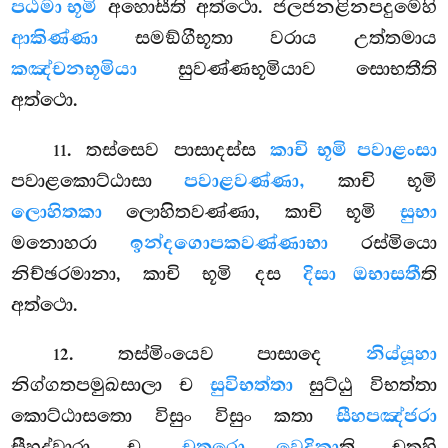
පඨමා භූමි
අහොසීති අත්ථො. ජලජනළිනපදුමෙහි
ආකිණ්ණා
සමඞ්ගීභූතා වරාය උත්තමාය
කඤ්චනභූමියා
සුවණ්ණභූමියාව සොභතීති
අත්ථො.
. තස්සෙව
පාසාදස්ස
කාචි භූමි පවාළංසා
11
පවාළකොට්ඨාසා
පවාළවණ්ණා,
කාචි භූමි
ලොහිතකා
ලොහිතවණ්ණා, කාචි භූමි
සුභා
මනොහරා
ඉන්දගොපකවණ්ණාභා
රස්මියො
නිච්ඡරමානා, කාචි භූමි දස
දිසා ඔභාසතී
ති
අත්ථො.
. තස්මිංයෙව පාසාදෙ
නිය්යූහා
12
නිග්ගතපමුඛසාලා ච
සුවිභත්තා
සුට්ඨු විභත්තා
කොට්ඨාසතො විසුං විසුං කතා
සීහපඤ්ජරා
සීහද්වාරා
ච.
චතුරො වෙදිකා
ති චතූහි