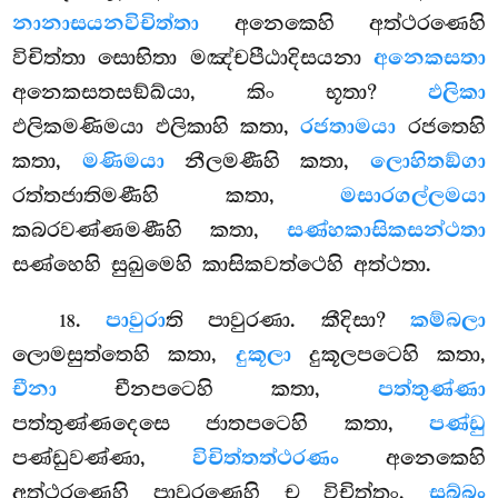
නානාසයනවිචිත්තා
අනෙකෙහි අත්ථරණෙහි
විචිත්තා සොභිතා මඤ්චපීඨාදිසයනා
අනෙකසතා
අනෙකසතසඞ්ඛ්යා, කිං භූතා?
ඵලිකා
ඵලිකමණිමයා ඵලිකාහි කතා,
රජතාමයා
රජතෙහි
කතා,
මණිමයා
නීලමණීහි කතා,
ලොහිතඞ්ගා
රත්තජාතිමණීහි කතා,
මසාරගල්ලමයා
කබරවණ්ණමණීහි කතා,
සණ්හකාසිකසන්ථතා
සණ්හෙහි සුඛුමෙහි කාසිකවත්ථෙහි අත්ථතා.
.
පාවුරා
ති පාවුරණා. කීදිසා?
කම්බලා
18
ලොමසුත්තෙහි කතා,
දුකූලා
දුකූලපටෙහි කතා,
චීනා
චීනපටෙහි කතා,
පත්තුණ්ණා
පත්තුණ්ණදෙසෙ ජාතපටෙහි කතා,
පණ්ඩු
පණ්ඩුවණ්ණා,
විචිත්තත්ථරණං
අනෙකෙහි
අත්ථරණෙහි පාවුරණෙහි ච විචිත්තං,
සබ්බං