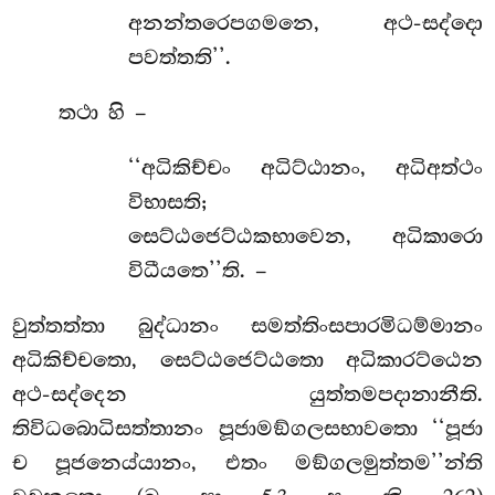
අනන්තරෙපගමනෙ, අථ-සද්දො
පවත්තති’’.
තථා හි –
‘‘අධිකිච්චං අධිට්ඨානං, අධිඅත්ථං
විභාසති;
සෙට්ඨජෙට්ඨකභාවෙන, අධිකාරො
විධීයතෙ’’ති. –
වුත්තත්තා බුද්ධානං සමත්තිංසපාරමිධම්මානං
අධිකිච්චතො, සෙට්ඨජෙට්ඨතො අධිකාරට්ඨෙන
අථ-සද්දෙන යුත්තමපදානානීති.
තිවිධබොධිසත්තානං පූජාමඞ්ගලසභාවතො ‘‘පූජා
ච පූජනෙය්යානං, එතං මඞ්ගලමුත්තම’’න්ති