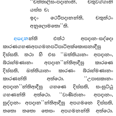
‘‘චත්තාලීසංපදානානි, චතුවග්ගානි
යස්ස ච;
ඉදං ථෙරීපදානන්ති, චතුත්ථං
අනුලොමතො’’ති.
අපදාන
න්ති එත්ථ අපදාන-සද්දො
කාරණගහණඅපගමනපටිපාටිඅක්කොසනාදීසු
දිස්සති. තථා හි එස ‘‘ඛත්තියානං අපදානං,
බ්රාහ්මණානං අපදාන’’න්තිආදීසු කාරණෙ
දිස්සති, ඛත්තියානං
කාරණං බ්රාහ්මණානං
කාරණන්ති අත්ථො. ‘‘උපාසකානං
අපදාන’’න්තිආදීසු ගහණෙ දිස්සති, සංසුට්ඨු
ගහණන්ති අත්ථො. ‘‘වාණිජානං අපදානං,
සුද්දානං අපදාන’’න්තිආදීසු අපගමනෙ දිස්සති,
තතො තතො තෙසං අපගමනන්ති අත්ථො.