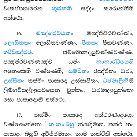
වාතප්පහාරෙන
කූජන්ති
සද්දං කරොන්තීති
අත්ථො.
.
මඤ්ජෙට්ඨකං
මඤ්ජිට්ඨවණ්ණං,
16
ලොහිතකං
ලොහිතවණ්ණං,
පීතකං
පීතවණ්ණං,
හරිපිඤ්ජරං
ජම්බොනදසුවණ්ණවණ්ණං
පඤ්ජරවණ්ණඤ්ච ධජං
නානාරඞ්ගෙහි
අනෙකෙහි වණ්ණෙහි,
සම්පීතං
රඤ්ජිතං ධජං,
උස්සිතං
තස්මිං පාසාදෙ උස්සාපිතං.
ධජමාලිනී
ති
ලිඞ්ගවිපල්ලාසවසෙන වුත්තං, ධජමාලායුත්තො
සො පාසාදොති අත්ථො.
. තස්මිං පාසාදෙ අත්ථරණාදයො
17
වණ්ණෙන්තො
‘‘න නං බහූ’’
ත්යාදිමාහ. තත්ථ නං
පාසාදං
බහූහි අවිජ්ජමානං නාම නත්ථීති අත්ථො,