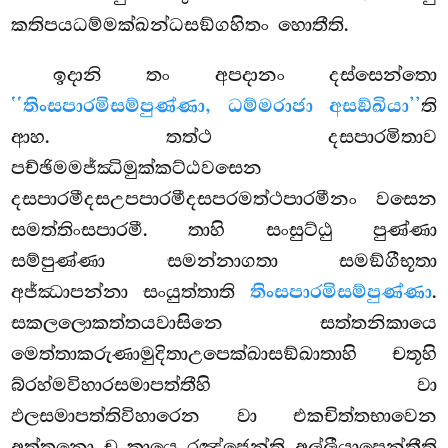
කතිපයධම්මක්ඛන්ධසඞ්ගහිතං හොතීති.
ඉදානි තං අපදානං දස්සෙන්තො
‘‘තිංසපාරමිසම්පුණ්ණා, ධම්මරාජා අසඞ්ඛියා’’
ති
ආහ. තත්ථ දසපාරමිතාව
පච්ඡිමමජ්ඣිමුක්කට්ඨවසෙන
දසපාරමීදසඋපපාරමීදසපරමත්ථපාරමීනං වසෙන
සමත්තිංසපාරමී. තාහි සංසුට්ඨු පුණ්ණා
සම්පුණ්ණා සමන්නාගතා සමඞ්ගීභූතා
අජ්ඣාපන්නා සංයුත්තාති
තිංසපාරමිසම්පුණ්ණා
.
සකලලොකත්තයවාසිනෙ සත්තනිකායෙ
මෙත්තාකරුණාමුදිතාඋපෙක්ඛාසඞ්ඛාතාහි චතූහි
බ්රහ්මවිහාරසමාපත්තීහි වා
ඵලසමාපත්තිවිහාරෙන වා එකචිත්තභාවෙන
අත්තනො ච කායෙ රඤ්ජෙන්ති අල්ලීයාපෙන්තීති