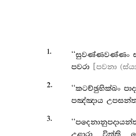
1
.
‘‘සුවණ්ණවණ්ණං
පවරා
[පවනා (ස්යා
2
.
‘‘කටච්ඡුභික්ඛං පා
පඤ්ඤාය උපසන්තස
3
.
‘‘පදෙනානුපදායන
උළාරා විත්ති 