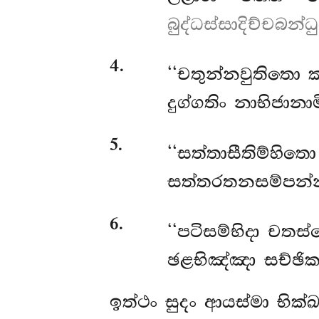
බුද්ධස්සාදිච්චබන්ධ
4
.
‘‘චතුන්නවුතිතො ක
දුග්ගතිං නාභිජානාම
5
.
‘‘සත්තාසීතිම්හි
සත්තරතනසම්පන්න
6
.
‘‘පටිසම්භිදා චතස
ඡළභිඤ්ඤා සච්ඡිකත
ඉත්ථං
සුදං ආයස්මා භික