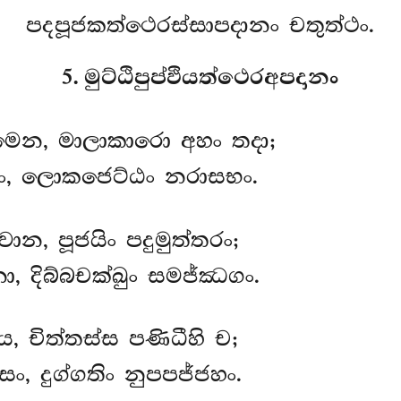
පදපූජකත්ථෙරස්සාපදානං චතුත්ථං.
5. මුට්ඨිපුප්ඵියත්ථෙරඅපදානං
මෙන, මාලාකාරො අහං තදා;
්ධං, ලොකජෙට්ඨං නරාසභං.
වාන, පූජයිං පදුමුත්තරං;
නො, දිබ්බචක්ඛුං සමජ්ඣගං.
ාය, චිත්තස්ස පණිධීහි ච;
, දුග්ගතිං නුපපජ්ජහං.