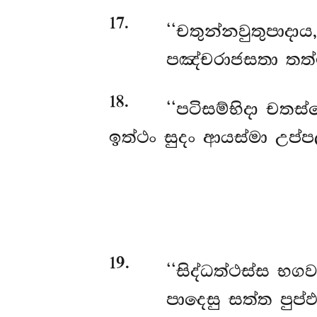
17
.
‘‘චතුන්නවුතුපාදා
පඤ්චරාජසතා තත
18
.
‘‘පටිසම්භිදා චත
ඉත්ථං සුදං ආයස්මා උප්
19
.
‘‘සිද්ධත්ථස්ස
භගවත
පාදෙසු සත්ත පුප්