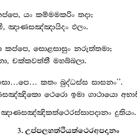
ප්පෙ, යං කම්මමකරිං තදා;
ාමි, ඤාණසඤ්ඤායිදං ඵලං.
ො කප්පෙ, සොළසාසුං නරුත්තමා;
, චක්කවත්තී මහබ්බලා.
සො…පෙ… කතං බුද්ධස්ස සාසනං’’.
ණසඤ්ඤිකො ථෙරො ඉමා ගාථායො අභාසි
ඤාණසඤ්ඤිකත්ථෙරස්සාපදානං දුතියං.
3. උප්පලහත්ථියත්ථෙරඅපදානං