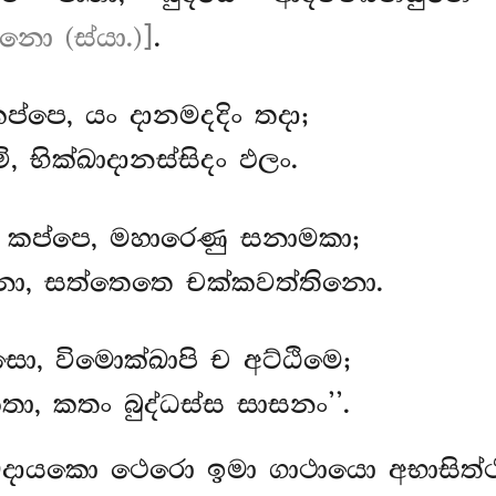
ුනො (ස්යා.)]
.
ප්පෙ, යං දානමදදිං තදා;
ි, භික්ඛාදානස්සිදං ඵලං.
තො කප්පෙ, මහාරෙණු සනාමකා;
ා, සත්තෙතෙ චක්කවත්තිනො.
්සො, විමොක්ඛාපි ච අට්ඨිමෙ;
ා, කතං බුද්ධස්ස සාසනං’’.
්ඛදායකො ථෙරො ඉමා ගාථායො අභාසිත්ථ