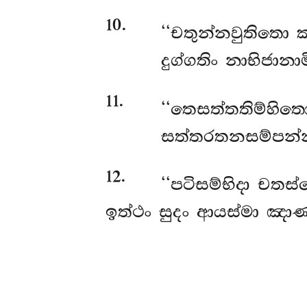
10
.
‘‘චතුන්නවුතිතො ක
දුග්ගතිං නාභිජාන
11
.
‘‘තෙසත්තතිම්හිත
සත්තරතනසම්පන්නා
12
.
‘‘පටිසම්භිදා
චතස්
ඉත්ථං සුදං ආයස්මා ඤා