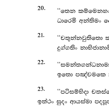
20
.
‘‘තෙන
කම්මෙනහං
ධාරෙමි අන්තිමං ද
21
.
‘‘චතුන්නවුතිතො
ක
දුග්ගතිං නාභිජානාම
22
.
‘‘සමන්තගන්ධනාම
ඉතො පඤ්චමකෙ කප
23
.
‘‘පටිසම්භිදා චත
ඉත්ථං සුදං ආයස්මා පදප