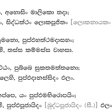
ං, අහොසිං මාලිකො තදා;
ධං, සිද්ධත්ථං ලොකපූජිතං
[ලොකනායකං (
ුමනො, පුප්ඵහත්ථමදාසහං;
මි, තස්ස කම්මස්ස වාහසා.
ට්ඨං, පුබ්බෙ සුකතමත්තනො;
ලෙහි, පුප්ඵදානස්සිදං ඵලං.
ප්පෙ, යං පුප්ඵමභිරොපයිං;
ි, පුප්ඵපූජායිදං
[බුද්ධපූජායිදං (සී.)]
ඵලං