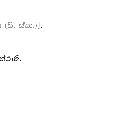
සී. ස්යා.)]
.
්ථාති.