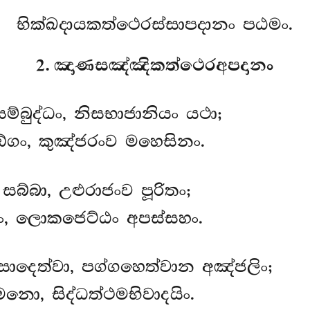
භික්ඛදායකත්ථෙරස්සාපදානං පඨමං.
2. ඤාණසඤ්ඤිකත්ථෙරඅපදානං
්බුද්ධං, නිසභාජානියං යථා;
ඞ්ගං, කුඤ්ජරංව මහෙසිනං.
සබ්බා, උළුරාජංව පූරිතං;
තං, ලොකජෙට්ඨං අපස්සහං.
සාදෙත්වා, පග්ගහෙත්වාන අඤ්ජලිං;
නො, සිද්ධත්ථමභිවාදයිං.