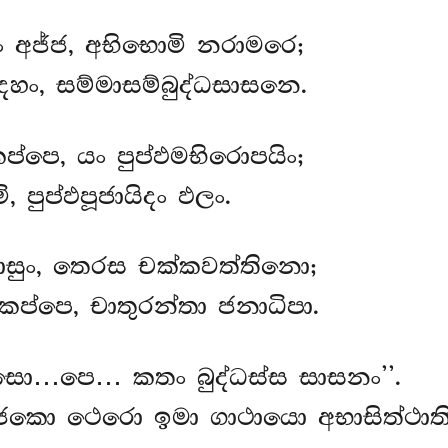
 අජ්ජ, අභිභොමි නරාමරෙ;
ෙහං, සම්මාසම්බුද්ධසාසනෙ.
ප්පෙ, යං පුප්ඵමභිරොපයිං;
ි, පුප්ඵපූජායිදං ඵලං.
ාසුං, තෙරස චක්කවත්තිනො;
්පෙ, චාතුරන්තා ජනාධිපා.
ස්සො…පෙ… කතං බුද්ධස්ස සාසනං’’.
ූජකො ථෙරො ඉමා ගාථායො අභාසිත්ථාති