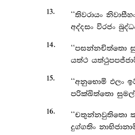
13
.
‘‘තිවරායං
නිවාසීහ
අද්දසං විරජං බුද්
14
.
‘‘පසන්නචිත්තො ස
යත්ථ යත්ථුපපජ්ජා
15
.
‘‘අනුභොමි ඵලං ඉ
පරික්ඛිත්තො සුමල්
16
.
‘‘චතුන්නවුතිතො ක
දුග්ගතිං නාභිජානාම