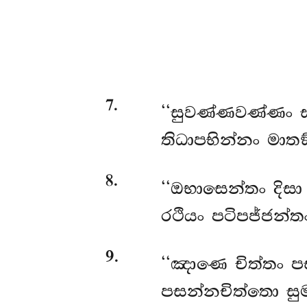
7
.
‘‘සුවණ්ණවණ්ණං සම
තිධාපභින්නං මාත
8
.
‘‘ඔභාසෙන්තං දිසා 
රථියං පටිපජ්ජන්
9
.
‘‘ඤාණෙ
චිත්තං ප
පසන්නචිත්තො සුම