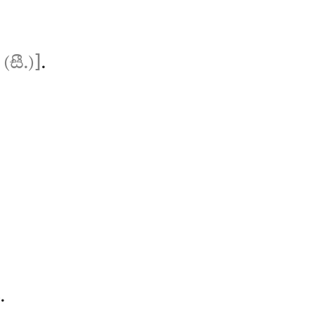
සී.)]
.
.