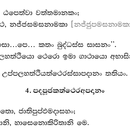
ය, ඨපෙත්වා වත්තමානකං;
්ථ, නජ්ජසමසනාමකා
[නජ්ජුපමසනාමකා (
ස්සො…පෙ… කතං බුද්ධස්ස සාසනං’’.
පලහත්ථියො ථෙරො ඉමා ගාථායො අභාසිත
උප්පලහත්ථියත්ථෙරස්සාපදානං තතියං.
4. පදපූජකත්ථෙරඅපදානං
ො, ජාතිපුප්ඵමදාසහං;
ඵානි, හාසෙනොකිරිතානි මෙ.