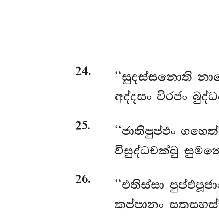
24
.
‘‘සුදස්සනොති නා
අද්දසං විරජං බුද
25
.
‘‘ජාතිපුප්ඵං ගහෙත්
විසුද්ධචක්ඛු සුම
26
.
‘‘එතිස්සා පුප්ඵපූජ
කප්පානං සතසහස්සං