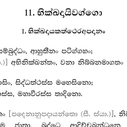
11. භික්ඛදායිවග්ගො
1. භික්ඛදායකත්ථෙරඅපදානං
සම්බුද්ධං, ආහුතීනං පටිග්ගහං;
.)]
අභිනික්ඛන්තං, වනා නිබ්බනමාගතං
දාසිං, සිද්ධත්ථස්ස මහෙසිනො;
්ස, මහාවීරස්ස තාදිනො.
්තං
[පදෙනානුපදායන්තො (සී. ස්යා.)]
, න
මෙ ජාතා, බුද්ධෙ ආදිච්චබන්ධුන