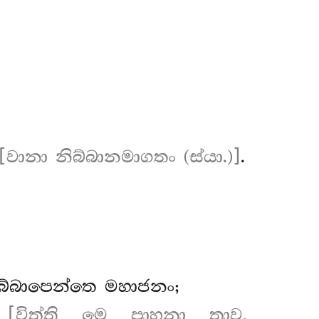
[වානා නිබ්බානමාගතං (ස්යා.)]
.
ිබ්බාපෙන්තෙ මහාජනං;
ෙ
[විත්ති මෙ පාහුනා තාව,