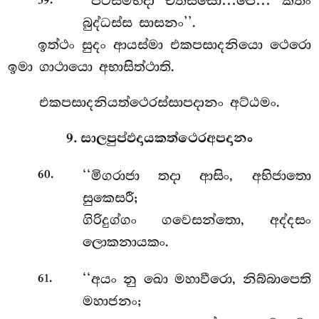
‘‘පටිසම්භිදා චතස්සො…පෙ… කතං
59
බුද්ධස්ස සාසනං’’.
ඉත්ථං සුදං ආයස්මා එකපසාදනියො ථෙරො
ඉමා ගාථායො අභාසිත්ථාති.
එකපසාදනියත්ථෙරස්සාපදානං අට්ඨමං.
9. සාලපුප්ඵදායකත්ථෙරඅපදානං
.
‘‘මිගරාජා තදා ආසිං, අභිජාතො
60
සුකෙසරී;
ගිරිදුග්ගං ගවෙසන්තො, අද්දසං
ලොකනායකං.
.
‘‘අයං නු ඛො මහාවීරො, නිබ්බාපෙති
61
මහාජනං;