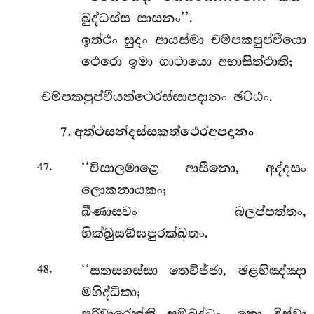
බුද්ධස්ස සාසනං’’.
ඉත්ථං සුදං ආයස්මා චම්පකපුප්ඵියො
ථෙරො ඉමා ගාථායො අභාසිත්ථාති;
චම්පකපුප්ඵියත්ථෙරස්සාපදානං ඡට්ඨං.
7. අත්ථසන්දස්සකත්ථෙරඅපදානං
.
‘‘විසාලමාළෙ
ආසීනො, අද්දසං
47
ලොකනායකං;
ඛීණාසවං බලප්පත්තං,
භික්ඛුසඞ්ඝපුරක්ඛතං.
.
‘‘සතසහස්සා
තෙවිජ්ජා, ඡළභිඤ්ඤා
48
මහිද්ධිකා;
පරිවාරෙන්ති සම්බුද්ධං, කො දිස්වා