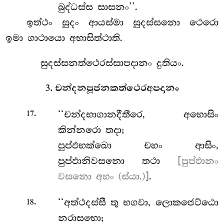
බුද්ධස්ස සාසනං’’.
ඉත්ථං සුදං ආයස්මා සුදස්සනො ථෙරො
ඉමා ගාථායො අභාසිත්ථාති.
සුදස්සනත්ථෙරස්සාපදානං දුතියං.
3. චන්දනපූජනකත්ථෙරඅපදානං
.
‘‘චන්දභාගානදීතීරෙ, අහොසිං
17
කින්නරො තදා;
පුප්ඵභක්ඛො චහං ආසිං,
පුප්ඵානිවසනො තථා
[පුප්ඵානං
වසනො අහං (ස්යා.)]
.
.
‘‘අත්ථදස්සී තු භගවා, ලොකජෙට්ඨො
18
නරාසභො;