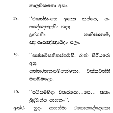
කාලඞ්කතො අහං.
.
‘‘එකත්තිංසෙ ඉතො කප්පෙ, යං
38
සඤ්ඤමලභිං තදා;
දුග්ගතිං නාභිජානාමි,
ඤාණසඤ්ඤායිදං ඵලං.
.
‘‘සත්තවීසතිකප්පම්හි, රාජා සිරිධරො
39
අහු;
සත්තරතනසම්පන්නො, චක්කවත්තී
මහබ්බලො.
.
‘‘පටිසම්භිදා
චතස්සො…පෙ… කතං
40
බුද්ධස්ස සාසනං’’.
ඉත්ථං සුදං ආයස්මා රහොසඤ්ඤකො