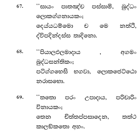
.
‘‘සායං පාතඤ්ච පස්සාමි, බුද්ධං
67
ලොකග්ගනායකං;
දෙය්යධම්මො ච මෙ නත්ථි,
ද්විපදින්දස්ස තාදිනො.
.
‘‘පියාලඵලමාදාය
, අගමං
68
බුද්ධසන්තිකං;
පටිග්ගහෙසි භගවා, ලොකජෙට්ඨො
නරාසභො.
.
‘‘තතො පරං උපාදාය, පරිචාරිං
69
විනායකං;
තෙන චිත්තප්පසාදෙන, තත්ථ
කාලඞ්කතො අහං.