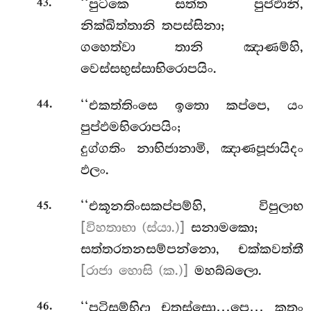
.
‘‘පුටකෙ
සත්ත පුප්ඵානි,
43
නික්ඛිත්තානි තපස්සිනා;
ගහෙත්වා තානි ඤාණම්හි,
වෙස්සභුස්සාභිරොපයිං.
.
‘‘එකත්තිංසෙ ඉතො කප්පෙ, යං
44
පුප්ඵමභිරොපයිං;
දුග්ගතිං නාභිජානාමි, ඤාණපූජායිදං
ඵලං.
.
‘‘එකූනතිංසකප්පම්හි, විපුලාභ
45
[විහතාභා (ස්යා.)]
සනාමකො;
සත්තරතනසම්පන්නො, චක්කවත්තී
[රාජා හොසි (ක.)]
මහබ්බලො.
.
‘‘පටිසම්භිදා චතස්සො…පෙ… කතං
46