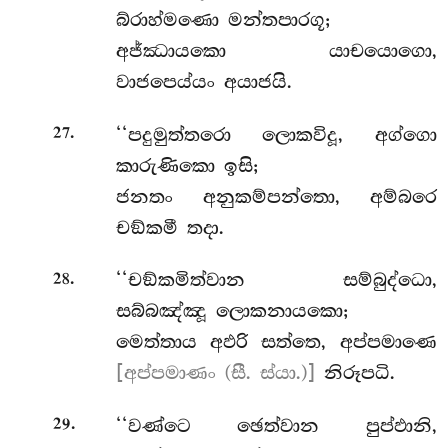
බ්රාහ්මණො මන්තපාරගූ;
අජ්ඣායකො යාචයොගො,
වාජපෙය්යං අයාජයි.
.
‘‘පදුමුත්තරො ලොකවිදූ, අග්ගො
27
කාරුණිකො ඉසි;
ජනතං අනුකම්පන්තො, අම්බරෙ
චඞ්කමී තදා.
.
‘‘චඞ්කමිත්වාන සම්බුද්ධො,
28
සබ්බඤ්ඤූ ලොකනායකො;
මෙත්තාය අඵරි සත්තෙ, අප්පමාණෙ
[අප්පමාණං (සී. ස්යා.)]
නිරූපධි.
.
‘‘වණ්ටෙ
ඡෙත්වාන පුප්ඵානි,
29