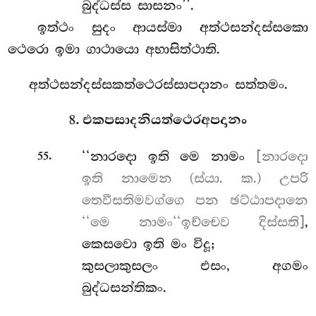
බුද්ධස්ස සාසනං’’.
ඉත්ථං සුදං ආයස්මා අත්ථසන්දස්සකො
ථෙරො ඉමා ගාථායො අභාසිත්ථාති.
අත්ථසන්දස්සකත්ථෙරස්සාපදානං සත්තමං.
8. එකපසාදනියත්ථෙරඅපදානං
.
‘‘නාරදො ඉති මෙ නාමං
[නාරදො
55
ඉති නාමෙන (ස්යා. ක.) උපරි
තෙවීසතිමවග්ගෙ පන ඡට්ඨාපදානෙ
‘‘මෙ නාමං‘‘ඉච්චෙව දිස්සති]
,
කෙසවො ඉති මං විදූ;
කුසලාකුසලං එසං, අගමං
බුද්ධසන්තිකං.