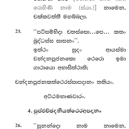
රොහිණී නාම (ස්යා.)]
නාමෙන,
චක්කවත්තී මහබ්බලා.
.
‘‘පටිසම්භිදා චතස්සො…පෙ… කතං
25
බුද්ධස්ස සාසනං’’.
ඉත්ථං සුදං ආයස්මා
චන්දනපූජනකො ථෙරො ඉමා
ගාථායො අභාසිත්ථාති;
චන්දනපූජනකත්ථෙරස්සාපදානං තතියං.
අට්ඨමභාණවාරං.
4. පුප්ඵච්ඡදනියත්ථෙරඅපදානං
.
‘‘සුනන්දො
නාම නාමෙන,
26