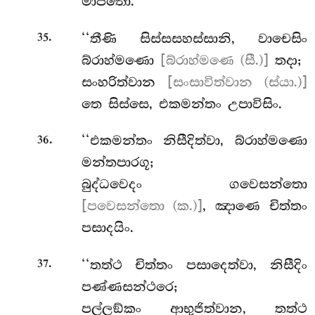
මාපිතො.
.
‘‘තීණි සිස්සසහස්සානි, වාචෙසිං
35
බ්රාහ්මණො
[බ්රාහ්මණෙ (සී.)]
තදා;
සංහරිත්වාන
[සංසාවිත්වාන (ස්යා.)]
තෙ සිස්සෙ, එකමන්තං උපාවිසිං.
.
‘‘එකමන්තං
නිසීදිත්වා, බ්රාහ්මණො
36
මන්තපාරගූ;
බුද්ධවෙදං ගවෙසන්තො
[පවෙසන්තො (ක.)]
, ඤාණෙ චිත්තං
පසාදයිං.
.
‘‘තත්ථ චිත්තං පසාදෙත්වා, නිසීදිං
37
පණ්ණසන්ථරෙ;
පල්ලඞ්කං ආභුජිත්වාන, තත්ථ