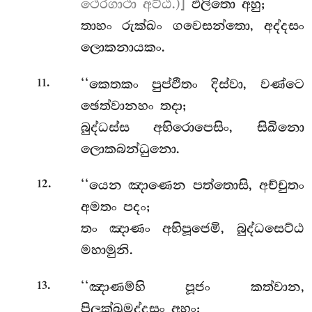
ථෙරගාථා අට්ඨ.)]
ඵලිතො අහු;
තාහං රුක්ඛං ගවෙසන්තො, අද්දසං
ලොකනායකං.
.
‘‘කෙතකං පුප්ඵිතං දිස්වා, වණ්ටෙ
11
ඡෙත්වානහං තදා;
බුද්ධස්ස අභිරොපෙසිං, සිඛිනො
ලොකබන්ධුනො.
.
‘‘යෙන ඤාණෙන පත්තොසි, අච්චුතං
12
අමතං පදං;
තං ඤාණං අභිපූජෙමි, බුද්ධසෙට්ඨ
මහාමුනි.
.
‘‘ඤාණම්හි පූජං කත්වාන,
13
පිලක්ඛුමද්දසං අහං;