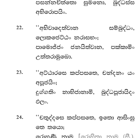
පසන්නචිත්තො සුමනො, බුද්ධස්ස
අභිරොපයිං.
.
‘‘අභිවාදෙත්වාන
සම්බුද්ධං,
22
ලොකජෙට්ඨං නරාසභං;
පාමොජ්ජං ජනයිත්වාන, පක්කාමිං
උත්තරාමුඛො.
.
‘‘අට්ඨාරසෙ කප්පසතෙ, චන්දනං යං
23
අපූජයිං;
දුග්ගතිං නාභිජානාමි, බුද්ධපූජායිදං
ඵලං.
.
‘‘චතුද්දසෙ කප්පසතෙ, ඉතො ආසිංසු
24
තෙ තයො;
රොහණී නාම
[රොහිතා නාම (සී.),