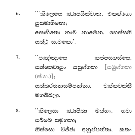
.
‘‘‘කිලෙසෙ ඣාපයිත්වාන, එකග්ගො
6
සුසමාහිතො;
සොභිතො නාම නාමෙන, හෙස්සති
සත්ථු සාවකො’.
.
‘‘පඤ්ඤාසෙ
කප්පසහස්සෙ,
7
සත්තෙවාසුං යසුග්ගතා
[සමුග්ගතා
(ස්යා.)]
;
සත්තරතනසම්පන්නා, චක්කවත්තී
මහබ්බලා.
.
‘‘කිලෙසා ඣාපිතා මය්හං, භවා
8
සබ්බෙ සමූහතා;
තිස්සො විජ්ජා අනුප්පත්තා, කතං