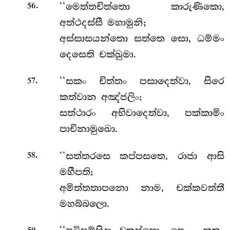
.
‘‘මෙත්තචිත්තො කාරුණිකො,
56
අත්ථදස්සී මහාමුනි;
අස්සාසයන්තො සත්තෙ සො, ධම්මං
දෙසෙති චක්ඛුමා.
.
‘‘සකං
චිත්තං පසාදෙත්වා, සිරෙ
57
කත්වාන අඤ්ජලිං;
සත්ථාරං අභිවාදෙත්වා, පක්කාමිං
පාචිනාමුඛො.
.
‘‘සත්තරසෙ
කප්පසතෙ, රාජා ආසි
58
මහීපති;
අමිත්තතාපනො නාම, චක්කවත්තී
මහබ්බලො.
.