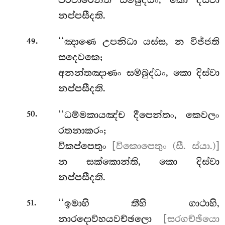
නප්පසීදති.
.
‘‘ඤාණෙ උපනිධා යස්ස, න විජ්ජති
49
සදෙවකෙ;
අනන්තඤාණං සම්බුද්ධං, කො දිස්වා
නප්පසීදති.
.
‘‘ධම්මකායඤ්ච
දීපෙන්තං, කෙවලං
50
රතනාකරං;
විකප්පෙතුං
[විකොපෙතුං (සී. ස්යා.)]
න සක්කොන්ති, කො දිස්වා
නප්පසීදති.
.
‘‘ඉමාහි තීහි ගාථාහි,
51
නාරදොව්හයවච්ඡලො
[සරගච්ඡියො