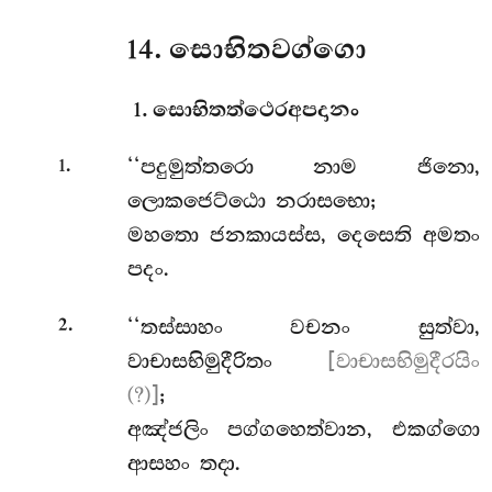
14. සොභිතවග්ගො
1. සොභිතත්ථෙරඅපදානං
.
‘‘පදුමුත්තරො
නාම ජිනො,
1
ලොකජෙට්ඨො නරාසභො;
මහතො ජනකායස්ස, දෙසෙති අමතං
පදං.
.
‘‘තස්සාහං වචනං සුත්වා,
2
වාචාසභිමුදීරිතං
[වාචාසභිමුදීරයිං
(?)]
;
අඤ්ජලිං පග්ගහෙත්වාන, එකග්ගො
ආසහං තදා.