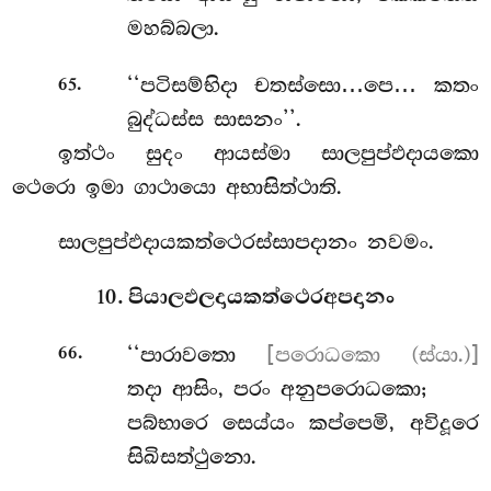
මහබ්බලා.
.
‘‘පටිසම්භිදා චතස්සො…පෙ… කතං
65
බුද්ධස්ස සාසනං’’.
ඉත්ථං සුදං ආයස්මා සාලපුප්ඵදායකො
ථෙරො ඉමා ගාථායො අභාසිත්ථාති.
සාලපුප්ඵදායකත්ථෙරස්සාපදානං නවමං.
10. පියාලඵලදායකත්ථෙරඅපදානං
.
‘‘පාරාවතො
[පරොධකො (ස්යා.)]
66
තදා ආසිං, පරං අනුපරොධකො;
පබ්භාරෙ සෙය්යං කප්පෙමි, අවිදූරෙ
සිඛිසත්ථුනො.