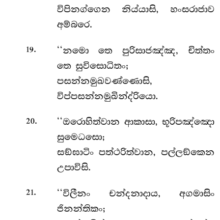
විපිනග්ගෙන නිය්යාසි, හංසරාජාව
අම්බරෙ.
.
‘‘නමො තෙ පුරිසාජඤ්ඤ, චිත්තං
19
තෙ සුවිසොධිතං;
පසන්නමුඛවණ්ණොසි,
විප්පසන්නමුඛින්ද්රියො.
.
‘‘ඔරොහිත්වාන
ආකාසා, භූරිපඤ්ඤො
20
සුමෙධසො;
සඞ්ඝාටිං පත්ථරිත්වාන, පල්ලඞ්කෙන
උපාවිසි.
.
‘‘විලීනං
චන්දනාදාය, අගමාසිං
21
ජිනන්තිකං;