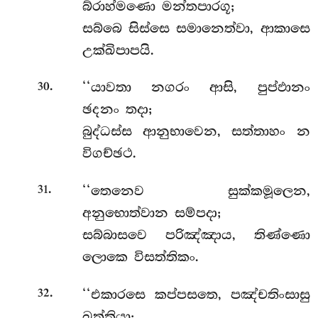
බ්රාහ්මණො මන්තපාරගූ;
සබ්බෙ සිස්සෙ සමානෙත්වා, ආකාසෙ
උක්ඛිපාපයි.
.
‘‘යාවතා
නගරං ආසි, පුප්ඵානං
30
ඡදනං තදා;
බුද්ධස්ස ආනුභාවෙන, සත්තාහං න
විගච්ඡථ.
.
‘‘තෙනෙව සුක්කමූලෙන,
31
අනුභොත්වාන සම්පදා;
සබ්බාසවෙ පරිඤ්ඤාය, තිණ්ණො
ලොකෙ විසත්තිකං.
.
‘‘එකාරසෙ
කප්පසතෙ, පඤ්චතිංසාසු
32
ඛත්තියා;