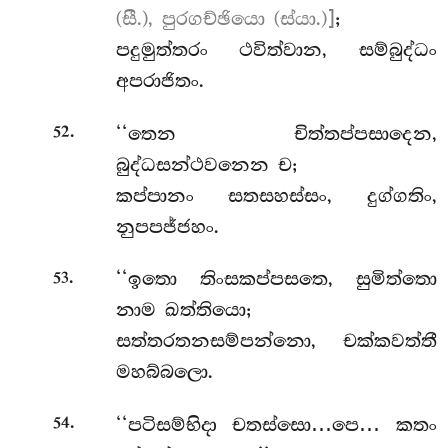
(සී.), පුරගච්ඡියො (ස්යා.)]
;
පදුමුත්තරං ථවිත්වාන, සම්බුද්ධං
අපරාජිතං.
.
‘‘තෙන චිත්තප්පසාදෙන,
52
බුද්ධසන්ථවනෙන ච;
කප්පානං සතසහස්සං, දුග්ගතිං,
නුපපජ්ජහං.
.
‘‘ඉතො තිංසකප්පසතෙ, සුමිත්තො
53
නාම ඛත්තියො;
සත්තරතනසම්පන්නො, චක්කවත්තී
මහබ්බලො.
.
‘‘පටිසම්භිදා
චතස්සො…පෙ… කතං
54