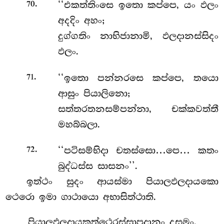
.
‘‘එකත්තිංසෙ ඉතො කප්පෙ, යං ඵලං
70
අදදිං අහං;
දුග්ගතිං නාභිජානාමි, ඵලදානස්සිදං
ඵලං.
.
‘‘ඉතො
පන්නරසෙ කප්පෙ, තයො
71
ආසුං පියාලිනො;
සත්තරතනසම්පන්නා, චක්කවත්තී
මහබ්බලා.
.
‘‘පටිසම්භිදා චතස්සො…පෙ… කතං
72
බුද්ධස්ස සාසනං’’.
ඉත්ථං සුදං ආයස්මා පියාලඵලදායකො
ථෙරො ඉමා ගාථායො අභාසිත්ථාති.
පියාලඵලදායකත්ථෙරස්සාපදානං දසමං.