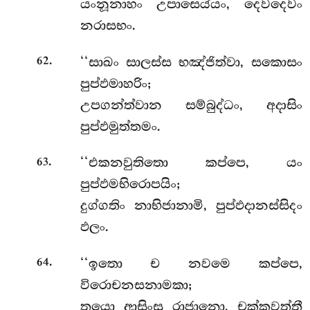
යංනූනාහං උපාසෙය්යං, දෙවදෙවං
නරාසභං.
.
‘‘සාඛං සාලස්ස භඤ්ජිත්වා, සකොසං
62
පුප්ඵමාහරිං;
උපගන්ත්වාන සම්බුද්ධං, අදාසිං
පුප්ඵමුත්තමං.
.
‘‘එකනවුතිතො කප්පෙ, යං
63
පුප්ඵමභිරොපයිං;
දුග්ගතිං නාභිජානාමි, පුප්ඵදානස්සිදං
ඵලං.
.
‘‘ඉතො
ච නවමෙ කප්පෙ,
64
විරොචනසනාමකා;
තයො ආසිංසු රාජානො, චක්කවත්තී