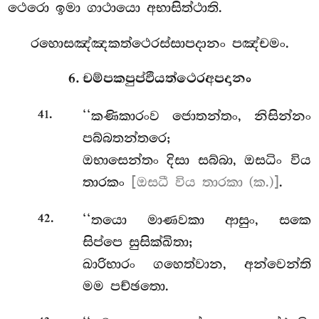
ථෙරො ඉමා ගාථායො අභාසිත්ථාති.
රහොසඤ්ඤකත්ථෙරස්සාපදානං පඤ්චමං.
6. චම්පකපුප්ඵියත්ථෙරඅපදානං
.
‘‘කණිකාරංව ජොතන්තං, නිසින්නං
41
පබ්බතන්තරෙ;
ඔභාසෙන්තං දිසා සබ්බා, ඔසධිං විය
තාරකං
[ඔසධී විය තාරකා (ක.)]
.
.
‘‘තයො
මාණවකා ආසුං, සකෙ
42
සිප්පෙ සුසික්ඛිතා;
ඛාරිභාරං ගහෙත්වාන, අන්වෙන්ති
මම පච්ඡතො.