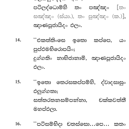
පටිලද්ධොම්හි තං පඤ්ඤං
[තං
සඤ්ඤං (ස්යා.), තං පුඤ්ඤං (ක.)]
,
ඤාණපූජායිදං ඵලං.
.
‘‘එකත්තිංසෙ
ඉතො කප්පෙ, යං
14
පුප්ඵමභිරොපයිං;
දුග්ගතිං නාභිජානාමි, ඤාණපූජායිදං
ඵලං.
.
‘‘ඉතො
තෙරසකප්පම්හි, ද්වාදසාසුං
15
ඵලුග්ගතා;
සත්තරතනසම්පන්නා, චක්කවත්තී
මහප්ඵලා.
.
‘‘පටිසම්භිදා චතස්සො…පෙ… කතං
16