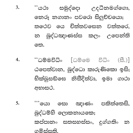
.
‘‘යථා
සමුද්දො උදධීනමග්ගො,
3
නෙරූ නගානං පවරො සිලුච්චයො;
තථෙව යෙ චිත්තවසෙන වත්තරෙ,
න බුද්ධඤාණස්ස කලං උපෙන්ති
තෙ.
.
‘‘ධම්මවිධිං
[ධම්මෙ විධිං (සී.)]
4
ඨපෙත්වාන, බුද්ධො කාරුණිකො ඉසි;
භික්ඛුසඞ්ඝෙ නිසීදිත්වා, ඉමා ගාථා
අභාසථ.
.
‘‘‘යො සො ඤාණං පකිත්තෙසි,
5
බුද්ධම්හි ලොකනායකෙ;
කප්පානං සතසහස්සං, දුග්ගතිං න
ගමිස්සති.