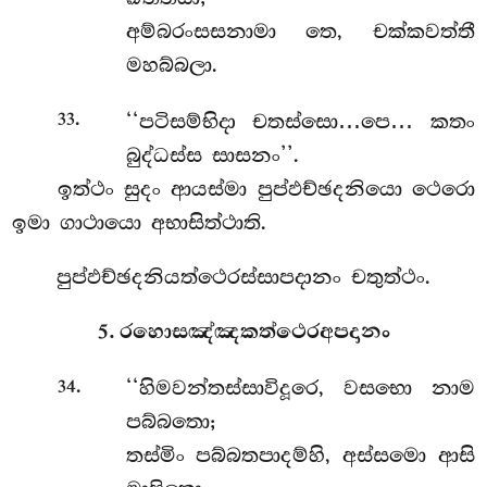
අම්බරංසසනාමා තෙ, චක්කවත්තී
මහබ්බලා.
.
‘‘පටිසම්භිදා චතස්සො…පෙ… කතං
33
බුද්ධස්ස සාසනං’’.
ඉත්ථං සුදං ආයස්මා පුප්ඵච්ඡදනියො ථෙරො
ඉමා ගාථායො අභාසිත්ථාති.
පුප්ඵච්ඡදනියත්ථෙරස්සාපදානං චතුත්ථං.
5. රහොසඤ්ඤකත්ථෙරඅපදානං
.
‘‘හිමවන්තස්සාවිදූරෙ, වසභො නාම
34
පබ්බතො;
තස්මිං පබ්බතපාදම්හි, අස්සමො ආසි