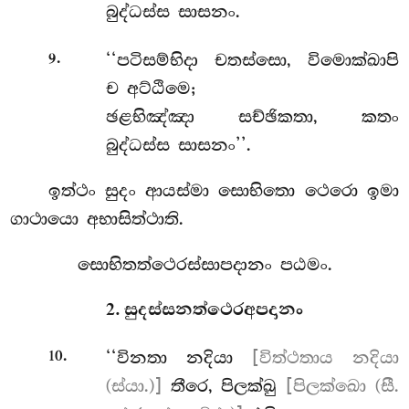
බුද්ධස්ස සාසනං.
.
‘‘පටිසම්භිදා චතස්සො, විමොක්ඛාපි
9
ච අට්ඨිමෙ;
ඡළභිඤ්ඤා සච්ඡිකතා, කතං
බුද්ධස්ස සාසනං’’.
ඉත්ථං සුදං ආයස්මා සොභිතො ථෙරො ඉමා
ගාථායො අභාසිත්ථාති.
සොභිතත්ථෙරස්සාපදානං පඨමං.
2. සුදස්සනත්ථෙරඅපදානං
.
‘‘විනතා
නදියා
[විත්ථතාය නදියා
10
(ස්යා.)]
තීරෙ, පිලක්ඛු
[පිලක්ඛො (සී.