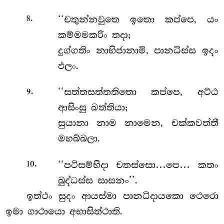
.
‘‘චතුන්නවුතෙ
ඉතො කප්පෙ, යං
8
කම්මමකරිං තදා;
දුග්ගතිං නාභිජානාමි, පානධිස්ස ඉදං
ඵලං.
.
‘‘සත්තසත්තතිතො
කප්පෙ, අට්ඨ
9
ආසිංසු ඛත්තියා;
සුයානා නාම නාමෙන, චක්කවත්තී
මහබ්බලා.
.
‘‘පටිසම්භිදා චතස්සො…පෙ… කතං
10
බුද්ධස්ස සාසනං’’.
ඉත්ථං සුදං ආයස්මා පානධිදායකො ථෙරො
ඉමා ගාථායො අභාසිත්ථාති.