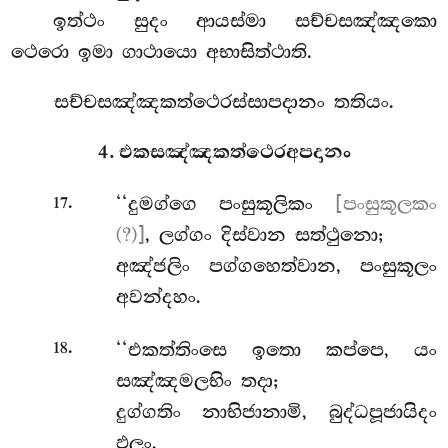
ඉත්ථං සුදං ආයස්මා සච්චසඤ්ඤකො
ථෙරො ඉමා ගාථායො අභාසිත්ථාති.
සච්චසඤ්ඤකත්ථෙරස්සාපදානං තතියං.
4. එකසඤ්ඤකත්ථෙරඅපදානං
.
‘‘දුමග්ගෙ පංසුකූලිකං
[පංසුකූලකං
17
(?)]
, ලග්ගං දිස්වාන සත්ථුනො;
අඤ්ජලිං පග්ගහෙත්වාන, පංසුකූලං
අවන්දහං.
.
‘‘එකත්තිංසෙ ඉතො කප්පෙ, යං
18
සඤ්ඤමලභිං තදා;
දුග්ගතිං නාභිජානාමි, බුද්ධපූජායිදං
ඵලං.