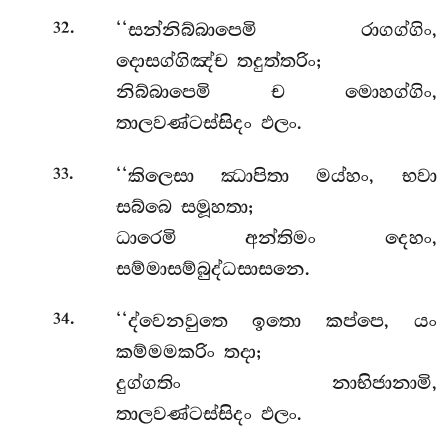
.
‘‘සන්නිබ්බාපෙමි රාගග්ගිං,
32
දොසග්ගිඤ්ච තදුත්තරිං;
නිබ්බාපෙමි ච මොහග්ගිං,
තාලවණ්ටස්සිදං ඵලං.
.
‘‘කිලෙසා
ඣාපිතා මය්හං, භවා
33
සබ්බෙ සමූහතා;
ධාරෙමි අන්තිමං දෙහං,
සම්මාසම්බුද්ධසාසනෙ.
.
‘‘ද්වෙනවුතෙ ඉතො කප්පෙ, යං
34
කම්මමකරිං තදා;
දුග්ගතිං නාභිජානාමි,
තාලවණ්ටස්සිදං ඵලං.