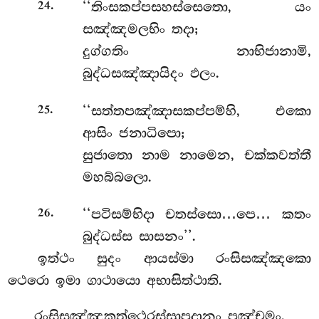
.
‘‘තිංසකප්පසහස්සෙතො, යං
24
සඤ්ඤමලභිං තදා;
දුග්ගතිං නාභිජානාමි,
බුද්ධසඤ්ඤායිදං ඵලං.
.
‘‘සත්තපඤ්ඤාසකප්පම්හි, එකො
25
ආසිං ජනාධිපො;
සුජාතො නාම නාමෙන, චක්කවත්තී
මහබ්බලො.
.
‘‘පටිසම්භිදා චතස්සො…පෙ… කතං
26
බුද්ධස්ස සාසනං’’.
ඉත්ථං සුදං ආයස්මා රංසිසඤ්ඤකො
ථෙරො ඉමා ගාථායො අභාසිත්ථාති.
රංසිසඤ්ඤකත්ථෙරස්සාපදානං පඤ්චමං.