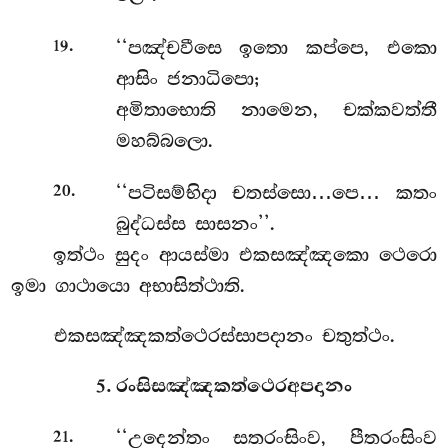
.
‘‘පඤ්චවීසෙ
ඉතො කප්පෙ, එකො
19
ආසිං ජනාධිපො;
අමිතාභොති නාමෙන, චක්කවත්තී
මහබ්බලො.
.
‘‘පටිසම්භිදා චතස්සො…පෙ… කතං
20
බුද්ධස්ස සාසනං’’.
ඉත්ථං
සුදං ආයස්මා එකසඤ්ඤකො ථෙරො
ඉමා ගාථායො අභාසිත්ථාති.
එකසඤ්ඤකත්ථෙරස්සාපදානං චතුත්ථං.
5. රංසිසඤ්ඤකත්ථෙරඅපදානං
.
‘‘උදෙන්තං සතරංසිංව, පීතරංසිංව
21