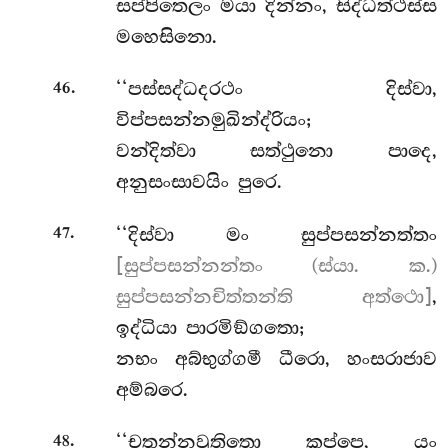
සප්පිතෙලං මයා දින්නං, සිද්ධත්ථස්ස
මහෙසිනො.
.
‘‘පස්සද්ධදරථං දිස්වා,
46
විප්පසන්නමුඛින්ද්රියං;
වන්දිත්වා සත්ථුනො පාදෙ,
අනුසංසාවයිං පුරෙ.
.
‘‘දිස්වා
මං සුප්පසන්නත්තං
47
[සුප්පසන්නන්තං (ස්යා. ක.)
සුප්පසන්නචිත්තන්ති අත්ථො]
,
ඉද්ධියා පාරමිඞ්ගතො;
නභං අබ්භුග්ගමී ධීරො, හංසරාජාව
අම්බරෙ.
.
‘‘චතුන්නවුතිතො කප්පෙ, යං
48