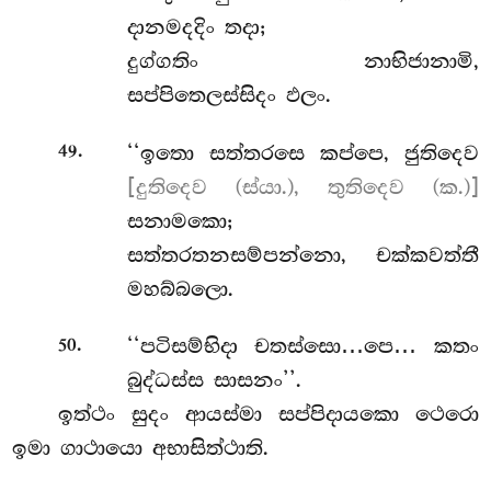
දානමදදිං තදා;
දුග්ගතිං නාභිජානාමි,
සප්පිතෙලස්සිදං ඵලං.
.
‘‘ඉතො සත්තරසෙ කප්පෙ, ජුතිදෙව
49
[දුතිදෙව (ස්යා.), තුතිදෙව (ක.)]
සනාමකො;
සත්තරතනසම්පන්නො, චක්කවත්තී
මහබ්බලො.
.
‘‘පටිසම්භිදා චතස්සො…පෙ… කතං
50
බුද්ධස්ස සාසනං’’.
ඉත්ථං සුදං ආයස්මා සප්පිදායකො ථෙරො
ඉමා ගාථායො අභාසිත්ථාති.