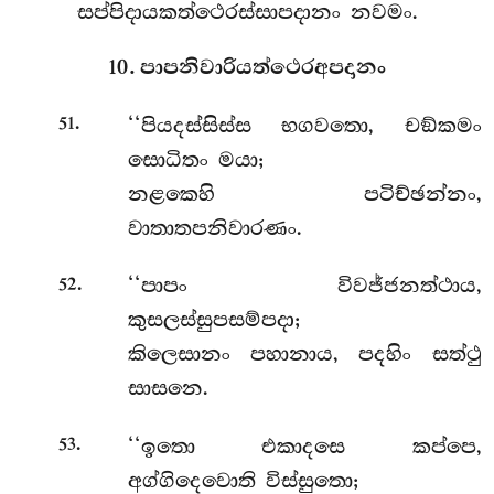
සප්පිදායකත්ථෙරස්සාපදානං නවමං.
10. පාපනිවාරියත්ථෙරඅපදානං
.
‘‘පියදස්සිස්ස
භගවතො, චඞ්කමං
51
සොධිතං මයා;
නළකෙහි පටිච්ඡන්නං,
වාතාතපනිවාරණං.
.
‘‘පාපං විවජ්ජනත්ථාය,
52
කුසලස්සුපසම්පදා;
කිලෙසානං පහානාය, පදහිං සත්ථු
සාසනෙ.
.
‘‘ඉතො
එකාදසෙ කප්පෙ,
53
අග්ගිදෙවොති විස්සුතො;