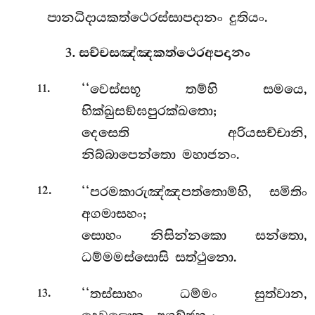
පානධිදායකත්ථෙරස්සාපදානං දුතියං.
3. සච්චසඤ්ඤකත්ථෙරඅපදානං
.
‘‘වෙස්සභූ තම්හි සමයෙ,
11
භික්ඛුසඞ්ඝපුරක්ඛතො;
දෙසෙති අරියසච්චානි,
නිබ්බාපෙන්තො මහාජනං.
.
‘‘පරමකාරුඤ්ඤපත්තොම්හි, සමිතිං
12
අගමාසහං;
සොහං නිසින්නකො සන්තො,
ධම්මමස්සොසි සත්ථුනො.
.
‘‘තස්සාහං ධම්මං සුත්වාන,
13