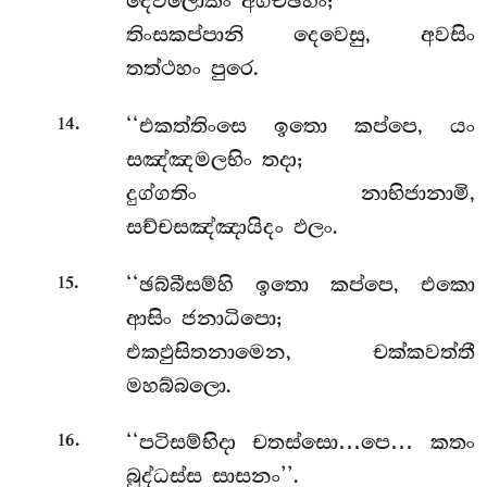
දෙවලොකං අගච්ඡහං;
තිංසකප්පානි දෙවෙසු, අවසිං
තත්ථහං පුරෙ.
.
‘‘එකත්තිංසෙ
ඉතො කප්පෙ, යං
14
සඤ්ඤමලභිං තදා;
දුග්ගතිං නාභිජානාමි,
සච්චසඤ්ඤායිදං ඵලං.
.
‘‘ඡබ්බීසම්හි ඉතො කප්පෙ, එකො
15
ආසිං ජනාධිපො;
එකඵුසිතනාමෙන, චක්කවත්තී
මහබ්බලො.
.
‘‘පටිසම්භිදා චතස්සො…පෙ… කතං
16
බුද්ධස්ස සාසනං’’.