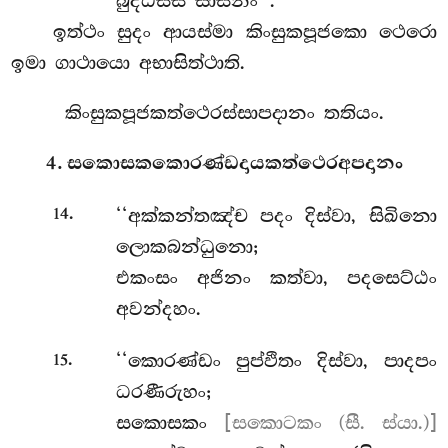
බුද්ධස්ස සාසනං’’.
ඉත්ථං
සුදං ආයස්මා කිංසුකපූජකො ථෙරො
ඉමා ගාථායො අභාසිත්ථාති.
කිංසුකපූජකත්ථෙරස්සාපදානං තතියං.
4. සකොසකකොරණ්ඩදායකත්ථෙරඅපදානං
.
‘‘අක්කන්තඤ්ච පදං දිස්වා, සිඛිනො
14
ලොකබන්ධුනො;
එකංසං අජිනං කත්වා, පදසෙට්ඨං
අවන්දහං.
.
‘‘කොරණ්ඩං පුප්ඵිතං දිස්වා, පාදපං
15
ධරණීරුහං;
සකොසකං
[සකොටකං (සී. ස්යා.)]