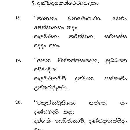
5. දණ්ඩදායකත්ථෙරඅපදානං
.
‘‘කානනං
වනමොගය්හ, වෙළුං
18
ඡෙත්වානහං තදා;
ආලම්බනං කරිත්වාන, සඞ්ඝස්ස
අදදං අහං.
.
‘‘තෙන
චිත්තප්පසාදෙන, සුබ්බතෙ
19
අභිවාදිය;
ආලම්බනම්පි දත්වාන, පක්කාමිං
උත්තරාමුඛො.
.
‘‘චතුන්නවුතිතො කප්පෙ, යං
20
දණ්ඩමදදිං තදා;
දුග්ගතිං නාභිජානාමි, දණ්ඩදානස්සිදං
ඵලං.