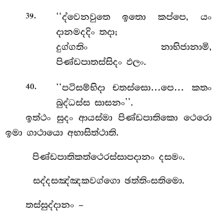
.
‘‘ද්වෙනවුතෙ ඉතො කප්පෙ, යං
39
දානමදදිං තදා;
දුග්ගතිං නාභිජානාමි,
පිණ්ඩපාතස්සිදං ඵලං.
.
‘‘පටිසම්භිදා චතස්සො…පෙ… කතං
40
බුද්ධස්ස සාසනං’’.
ඉත්ථං සුදං ආයස්මා පිණ්ඩපාතිකො ථෙරො
ඉමා ගාථායො අභාසිත්ථාති.
පිණ්ඩපාතිකත්ථෙරස්සාපදානං දසමං.
සද්දසඤ්ඤකවග්ගො ඡත්තිංසතිමො.
තස්සුද්දානං –