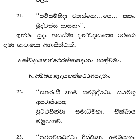
.
‘‘පටිසම්භිදා චතස්සො…පෙ… කතං
21
බුද්ධස්ස සාසනං’’.
ඉත්ථං සුදං ආයස්මා දණ්ඩදායකො ථෙරො
ඉමා ගාථායො අභාසිත්ථාති.
දණ්ඩදායකත්ථෙරස්සාපදානං පඤ්චමං.
6. අම්බයාගුදායකත්ථෙරඅපදානං
.
‘‘සතරංසී
නාම සම්බුද්ධො, සයම්භූ
22
අපරාජිතො;
වුට්ඨහිත්වා සමාධිම්හා, භික්ඛාය
මමුපාගමි.
.
‘‘පච්චෙකබුද්ධං දිස්වාන, අම්බයාගුං
23