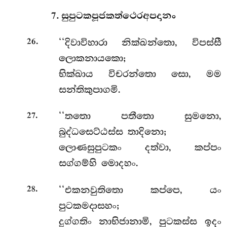
7. සුපුටකපූජකත්ථෙරඅපදානං
.
‘‘දිවාවිහාරා නික්ඛන්තො, විපස්සී
26
ලොකනායකො;
භික්ඛාය විචරන්තො සො, මම
සන්තිකුපාගමි.
.
‘‘තතො
පතීතො සුමනො,
27
බුද්ධසෙට්ඨස්ස තාදිනො;
ලොණසුපුටකං දත්වා, කප්පං
සග්ගම්හි මොදහං.
.
‘‘එකනවුතිතො කප්පෙ, යං
28
පුටකමදාසහං;
දුග්ගතිං නාභිජානාමි, පුටකස්ස ඉදං