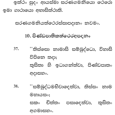
ඉත්ථං සුදං ආයස්මා සරණගමනියො ථෙරො
ඉමා ගාථායො අභාසිත්ථාති.
සරණගමනියත්ථෙරස්සාපදානං නවමං.
10. පිණ්ඩපාතිකත්ථෙරඅපදානං
.
‘‘තිස්සො
නාමාසි සම්බුද්ධො, විහාසි
37
විපිනෙ තදා;
තුසිතා හි ඉධාගන්ත්වා, පිණ්ඩපාතං
අදාසහං.
.
‘‘සම්බුද්ධමභිවාදෙත්වා, තිස්සං නාම
38
මහායසං;
සකං චිත්තං පසාදෙත්වා, තුසිතං
අගමාසහං.