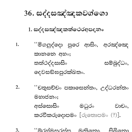
36. සද්දසඤ්ඤකවග්ගො
1. සද්දසඤ්ඤකත්ථෙරඅපදානං
.
‘‘මිගලුද්දො
පුරෙ ආසිං, අරඤ්ඤෙ
1
කානනෙ අහං;
තත්ථද්දසාසිං සම්බුද්ධං,
දෙවසඞ්ඝපුරක්ඛතං.
.
‘‘චතුසච්චං පකාසෙන්තං, උද්ධරන්තං
2
මහාජනං;
අස්සොසිං මධුරං වාචං,
කරවීකරුදොපමං
[රුතොපමං (?)]
.
.
‘‘බ්රහ්මසරස්ස මුනිනො, සිඛිනො
3