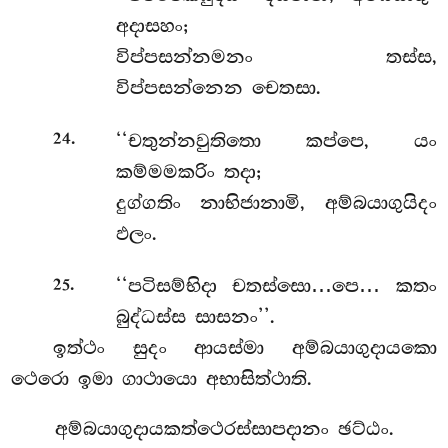
අදාසහං;
විප්පසන්නමනං තස්ස,
විප්පසන්නෙන චෙතසා.
.
‘‘චතුන්නවුතිතො කප්පෙ, යං
24
කම්මමකරිං තදා;
දුග්ගතිං නාභිජානාමි, අම්බයාගුයිදං
ඵලං.
.
‘‘පටිසම්භිදා චතස්සො…පෙ… කතං
25
බුද්ධස්ස සාසනං’’.
ඉත්ථං
සුදං ආයස්මා අම්බයාගුදායකො
ථෙරො ඉමා ගාථායො අභාසිත්ථාති.
අම්බයාගුදායකත්ථෙරස්සාපදානං ඡට්ඨං.