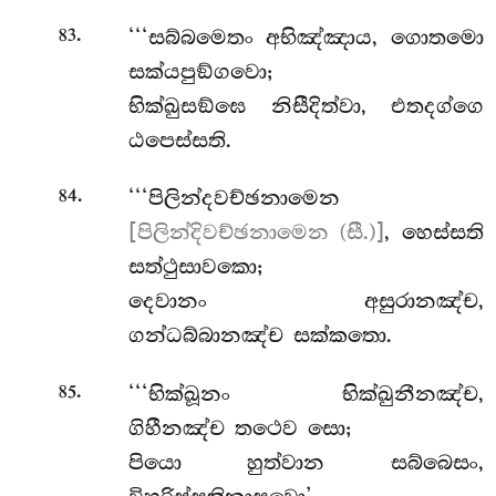
.
‘‘‘සබ්බමෙතං අභිඤ්ඤාය, ගොතමො
83
සක්යපුඞ්ගවො;
භික්ඛුසඞ්ඝෙ නිසීදිත්වා, එතදග්ගෙ
ඨපෙස්සති.
.
‘‘‘පිලින්දවච්ඡනාමෙන
84
[පිලින්දිවච්ඡනාමෙන (සී.)]
, හෙස්සති
සත්ථුසාවකො;
දෙවානං අසුරානඤ්ච,
ගන්ධබ්බානඤ්ච සක්කතො.
.
‘‘‘භික්ඛූනං භික්ඛුනීනඤ්ච,
85
ගිහීනඤ්ච තථෙව සො;
පියො හුත්වාන සබ්බෙසං,