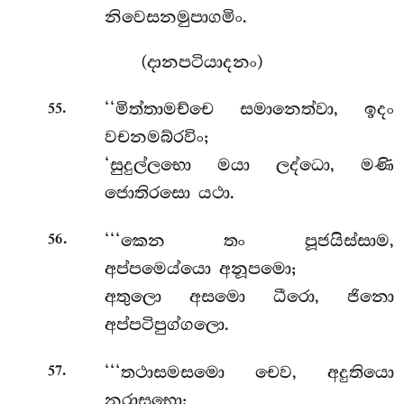
නිවෙසනමුපාගමිං.
(දානපටියාදනං)
.
‘‘මිත්තාමච්චෙ සමානෙත්වා, ඉදං
55
වචනමබ්රවිං;
‘සුදුල්ලභො මයා ලද්ධො, මණි
ජොතිරසො යථා.
.
‘‘‘කෙන තං පූජයිස්සාම,
56
අප්පමෙය්යො අනූපමො;
අතුලො අසමො ධීරො, ජිනො
අප්පටිපුග්ගලො.
.
‘‘‘තථාසමසමො චෙව, අදුතියො
57
නරාසභො;