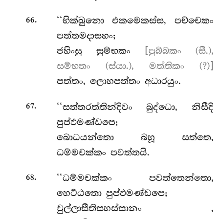
.
‘‘භික්ඛුනො
එකමෙකස්ස, පච්චෙකං
66
පත්තමදාසහං;
ජහිංසු සුම්භකං
[පුබ්බකං (සී.),
සම්භතං (ස්යා.), මත්තිකං (?)]
පත්තං, ලොහපත්තං අධාරයුං.
.
‘‘සත්තරත්තින්දිවං බුද්ධො, නිසීදි
67
පුප්ඵමණ්ඩපෙ;
බොධයන්තො බහූ සත්තෙ,
ධම්මචක්කං පවත්තයි.
.
‘‘ධම්මචක්කං පවත්තෙන්තො,
68
හෙට්ඨතො පුප්ඵමණ්ඩපෙ;
චුල්ලාසීතිසහස්සානං
,