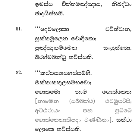
ඉමස්ස චිත්තමඤ්ඤාය, නිබද්ධං
ඡාදයිස්සති.
.
‘‘‘දෙවලොකා චවිත්වාන,
81
සුක්කමූලෙන චොදිතො;
පුඤ්ඤකම්මෙන සංයුත්තො,
බ්රහ්මබන්ධු භවිස්සති.
.
‘‘‘කප්පසතසහස්සම්හි,
82
ඔක්කාකකුලසම්භවො;
ගොතමො නාම ගොත්තෙන
[නාමෙන (සබ්බත්ථ) එවමුපරිපි;
අට්ඨථායං පන පුබ්බෙ
ගොත්තෙනාතිපදං වණ්ණිතං]
, සත්ථා
ලොකෙ භවිස්සති.