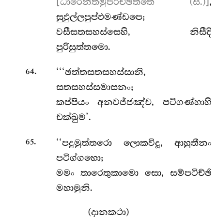
[ධාරෙන්තමුපරිච්ඡත්තෙ (සී.)]
,
සුඵුල්ලපුප්ඵමණ්ඩපෙ;
වසීසතසහස්සෙහි, නිසීදි
පුරිසුත්තමො.
.
‘‘‘ඡත්තසතසහස්සානි,
64
සතසහස්සමාසනං;
කප්පියං අනවජ්ජඤ්ච, පටිගණ්හාහි
චක්ඛුම’.
.
‘‘පදුමුත්තරො ලොකවිදූ, ආහුතීනං
65
පටිග්ගහො;
මමං තාරෙතුකාමො සො, සම්පටිච්ඡි
මහාමුනි.
(දානකථා)