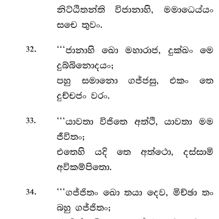
නිට්ඨිතන්ති විජානාහි, මමාධෙය්යං
සචෙ තුවං.
.
‘‘‘ජානාහි ඛො මහාරාජ, දුක්ඛං මෙ
32
දුබ්බිනොදයං;
පහු සමානො ගජ්ජසු, එකං තෙ
දුච්චජං වරං.
.
‘‘‘යාවතා විජිතෙ අත්ථි, යාවතා මම
33
ජීවිතං;
එතෙහි යදි තෙ අත්ථො, දස්සාමි
අවිකම්පිතො.
.
‘‘‘ගජ්ජිතං ඛො තයා දෙව, මිච්ඡා තං
34
බහු ගජ්ජිතං;