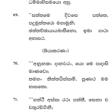
ධම්මාභිසමයො අහු.
.
‘‘සත්තමෙ දිවසෙ පත්තෙ,
69
පදුමුත්තරො මහාමුනි;
ඡත්තච්ඡායායමාසීනො, ඉමා ගාථා
අභාසථ.
(බ්යාකරණං)
.
‘‘‘අනූනකං දානවරං, යො මෙ පාදාසි
70
මාණවො;
තමහං කිත්තයිස්සාමි, සුණාථ මම
භාසතො.
.
‘‘‘හත්ථී
අස්සා රථා පත්තී, සෙනා ච
71
චතුරඞ්ගිනී;