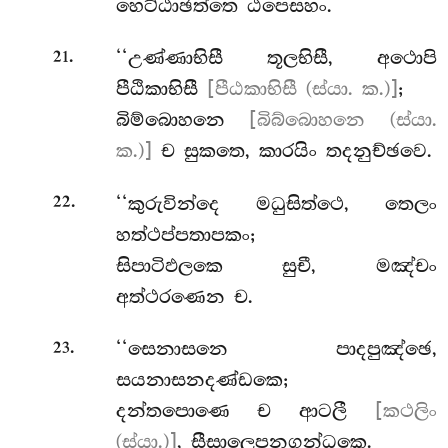
හෙට්ඨාඡත්තෙ ඨපෙසහං.
.
‘‘උණ්ණාභිසී තූලභිසී, අථොපි
21
පීඨිකාභිසී
[පීඨකාභිසී (ස්යා. ක.)]
;
බිම්බොහනෙ
[බිබ්බොහනෙ (ස්යා.
ක.)]
ච සුකතෙ, කාරයිං තදනුච්ඡවෙ.
.
‘‘කුරුවින්දෙ මධුසිත්ථෙ, තෙලං
22
හත්ථප්පතාපකං;
සිපාටිඵලකෙ සුචී, මඤ්චං
අත්ථරණෙන ච.
.
‘‘සෙනාසනෙ පාදපුඤ්ඡෙ,
23
සයනාසනදණ්ඩකෙ;
දන්තපොණෙ ච ආටලී
[කථලිං
(ස්යා.)]
, සීසාලෙපනගන්ධකෙ.