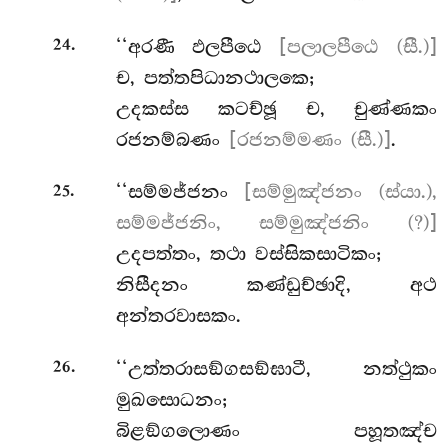
.
‘‘අරණී
ඵලපීඨෙ
[පලාලපීඨෙ (සී.)]
24
ච, පත්තපිධානථාලකෙ;
උදකස්ස කටච්ඡූ ච, චුණ්ණකං
රජනම්බණං
[රජනම්මණං (සී.)]
.
.
‘‘සම්මජ්ජනං
[සම්මුඤ්ජනං (ස්යා.),
25
සම්මජ්ජනිං, සම්මුඤ්ජනිං (?)]
උදපත්තං, තථා වස්සිකසාටිකං;
නිසීදනං කණ්ඩුච්ඡාදි, අථ
අන්තරවාසකං.
.
‘‘උත්තරාසඞ්ගසඞ්ඝාටී, නත්ථුකං
26
මුඛසොධනං;
බිළඞ්ගලොණං පහූතඤ්ච