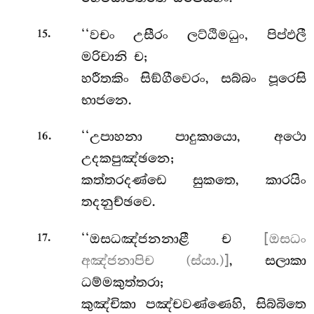
.
‘‘වචං උසීරං ලට්ඨිමධුං, පිප්ඵලී
15
මරිචානි ච;
හරීතකිං සිඞ්ගීවෙරං, සබ්බං පූරෙසි
භාජනෙ.
.
‘‘උපාහනා පාදුකායො, අථො
16
උදකපුඤ්ඡනෙ;
කත්තරදණ්ඩෙ සුකතෙ, කාරයිං
තදනුච්ඡවෙ.
.
‘‘ඔසධඤ්ජනනාළී ච
[ඔසධං
17
අඤ්ජනාපිච (ස්යා.)]
, සලාකා
ධම්මකුත්තරා;
කුඤ්චිකා පඤ්චවණ්ණෙහි, සිබ්බිතෙ