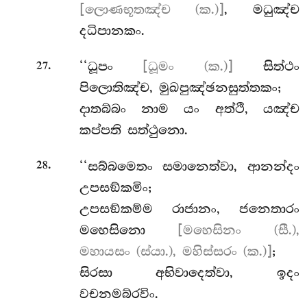
[ලොණභූතඤ්ච (ක.)]
, මධුඤ්ච
දධිපානකං.
.
‘‘ධූපං
[ධූමං (ක.)]
සිත්ථං
27
පිලොතිඤ්ච, මුඛපුඤ්ඡනසුත්තකං;
දාතබ්බං නාම යං අත්ථි, යඤ්ච
කප්පති සත්ථුනො.
.
‘‘සබ්බමෙතං සමානෙත්වා, ආනන්දං
28
උපසඞ්කමිං;
උපසඞ්කම්ම
රාජානං, ජනෙතාරං
මහෙසිනො
[මහෙසිනං (සී.),
මහායසං (ස්යා.), මහිස්සරං (ක.)]
;
සිරසා
අභිවාදෙත්වා, ඉදං
වචනමබ්රවිං.