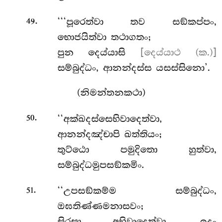
.
‘‘‘පූරෙත්වා තව සඞ්කප්පං,
49
භොජයිත්වා තථාගතං;
පුන දෙය්යාසි
[දෙය්යාථ (ක.)]
සම්බුද්ධං, ආනන්දස්ස යසස්සිනො’.
(නිමන්තනකථා)
.
‘‘අක්ඛදස්සෙභිවාදෙත්වා,
50
ආනන්දඤ්චාපි ඛත්තියං;
තුට්ඨො පමුදිතො හුත්වා,
සම්බුද්ධමුපසඞ්කමිං.
.
‘‘උපසඞ්කම්ම සම්බුද්ධං,
51
ඔඝතිණ්ණමනාසවං;
සිරසා අභිවාදෙත්වා, ඉදං