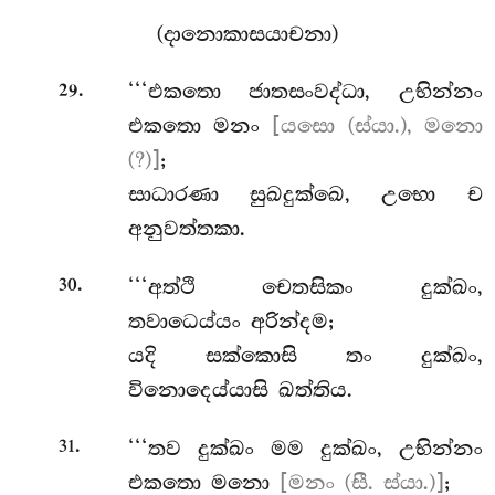
(දානොකාසයාචනා)
.
‘‘‘එකතො ජාතසංවද්ධා, උභින්නං
29
එකතො මනං
[යසො (ස්යා.), මනො
(?)]
;
සාධාරණා සුඛදුක්ඛෙ, උභො ච
අනුවත්තකා.
.
‘‘‘අත්ථි චෙතසිකං දුක්ඛං,
30
තවාධෙය්යං අරින්දම;
යදි සක්කොසි තං දුක්ඛං,
විනොදෙය්යාසි ඛත්තිය.
.
‘‘‘තව දුක්ඛං මම දුක්ඛං, උභින්නං
31
එකතො මනො
[මනං (සී. ස්යා.)]
;