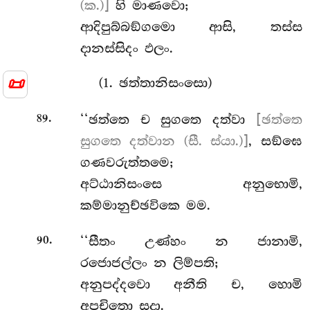
(ක.)]
හි මාණවො;
ආදිපුබ්බඞ්ගමො
ආසි, තස්ස
දානස්සිදං ඵලං.
📜
(1. ඡත්තානිසංසො)
.
‘‘ඡත්තෙ ච සුගතෙ දත්වා
[ඡත්තෙ
89
සුගතෙ දත්වාන (සී. ස්යා.)]
, සඞ්ඝෙ
ගණවරුත්තමෙ;
අට්ඨානිසංසෙ අනුභොමි,
කම්මානුච්ඡවිකෙ මම.
.
‘‘සීතං
උණ්හං න ජානාමි,
90
රජොජල්ලං න ලිම්පති;
අනුපද්දවො අනීති ච, හොමි
අපචිතො සදා.