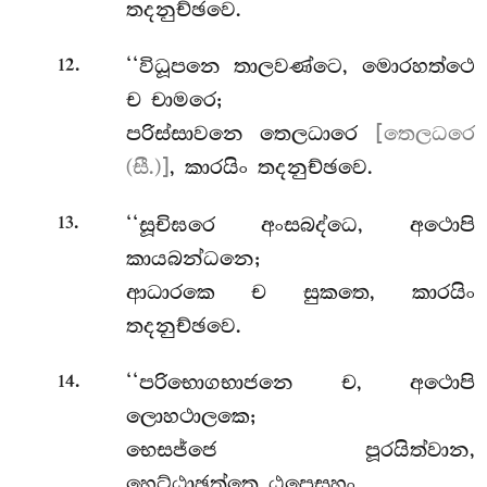
තදනුච්ඡවෙ.
.
‘‘විධූපනෙ තාලවණ්ටෙ, මොරහත්ථෙ
12
ච චාමරෙ;
පරිස්සාවනෙ තෙලධාරෙ
[තෙලධරෙ
(සී.)]
, කාරයිං තදනුච්ඡවෙ.
.
‘‘සූචිඝරෙ අංසබද්ධෙ, අථොපි
13
කායබන්ධනෙ;
ආධාරකෙ ච සුකතෙ, කාරයිං
තදනුච්ඡවෙ.
.
‘‘පරිභොගභාජනෙ ච, අථොපි
14
ලොහථාලකෙ;
භෙසජ්ජෙ
පූරයිත්වාන,
හෙට්ඨාඡත්තෙ ඨපෙසහං.