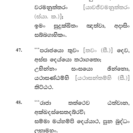
වරමනුත්තරං
[යාවජීවමනුත්තරං
(ස්යා. ක.)]
;
ඉමං සුදුක්ඛිතං ඤත්වා, අදාසිං
සබ්බගාහිකං.
.
‘‘‘පරාජයො
තුවං
[තවං (සී.)]
දෙව,
47
අස්ස දෙය්යො තථාගතො;
උභින්නං සංසයො ඡින්නො,
යථාසණ්ඨම්හි
[යථාසන්තම්හි (සී.)]
තිට්ඨථ.
.
‘‘‘රාජා තත්ථෙව ඨත්වාන,
48
අක්ඛදස්සෙතදබ්රවි;
සම්මා
මය්හම්පි දෙය්යාථ, පුන බුද්ධං
ලභාමහං.