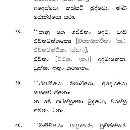
අදෙය්යො කස්සචි බුද්ධො, මණි
ජොතිරසො යථා.
.
‘‘‘නනු
තෙ ගජ්ජිතං දෙව, යාව
38
ජීවිතමත්තනො
[විජිතමත්ථිතං (ක.),
ජීවිතමත්ථිකං (ස්යා.)]
;
ජීවිතං
[විජිතං (ක.)]
දදමානෙන,
යුත්තං දාතුං තථාගතං.
.
‘‘‘ඨපනීයො මහාවීරො, අදෙය්යො
39
කස්සචි ජිනො;
න මෙ පටිස්සුතො බුද්ධො, වරස්සු
අමිතං ධනං.
.
‘‘‘විනිච්ඡයං පාපුණාම, පුච්ඡිස්සාම
40