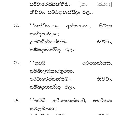
පරිවාරෙස්සන්තිමං
[තං (ස්යා.)]
නිච්චං, සබ්බදානස්සිදං ඵලං.
.
‘‘‘හත්ථියානං අස්සයානං, සිවිකා
72
සන්දමානිකා;
උපට්ඨිස්සන්තිමං නිච්චං,
සබ්බදානස්සිදං ඵලං.
.
‘‘‘සට්ඨි රථසහස්සානි,
73
සබ්බාලඞ්කාරභූසිතා;
පරිවාරෙස්සන්තිමං නිච්චං,
සබ්බදානස්සිදං ඵලං.
.
‘‘‘සට්ඨි
තූරියසහස්සානි, භෙරියො
74
සමලඞ්කතා;