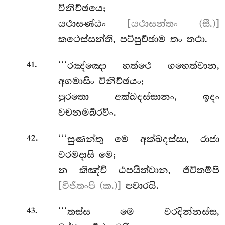
විනිච්ඡයෙ;
යථාසණ්ඨං
[යථාසන්තං (සී.)]
කථෙස්සන්ති, පටිපුච්ඡාම තං තථා.
.
‘‘‘රඤ්ඤො හත්ථෙ ගහෙත්වාන,
41
අගමාසිං විනිච්ඡයං;
පුරතො අක්ඛදස්සානං, ඉදං
වචනමබ්රවිං.
.
‘‘‘සුණන්තු
මෙ අක්ඛදස්සා, රාජා
42
වරමදාසි මෙ;
න කිඤ්චි ඨපයිත්වාන, ජීවිතම්පි
[විජිතංපි (ක.)]
පවාරයි.
.
‘‘‘තස්ස මෙ වරදින්නස්ස,
43