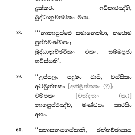
දුක්කරං අධිකාරඤ්හි,
බුද්ධානුච්ඡවිකං මයා.
.
‘‘‘නානාපුප්ඵෙ
සමානෙත්වා, කරොම
58
පුප්ඵමණ්ඩපං;
බුද්ධානුච්ඡවිකං
එතං, සබ්බපූජා
භවිස්සති’.
.
‘‘උප්පලං
පදුමං වාපි, වස්සිකං
59
අධිමුත්තකං
[අතිමුත්තකං (?)]
;
චම්පකං
[චන්දනං (ක.)]
නාගපුප්ඵඤ්ච, මණ්ඩපං කාරයිං
අහං.
.
‘‘සතාසනසහස්සානි, ඡත්තච්ඡායාය
60