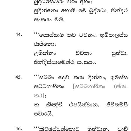
බුද්ධසෙට්ඨං වරිං අහං;
සුදින්නො හොති මෙ බුද්ධො, ඡින්දථ
සංසයං මම.
.
‘‘‘සොස්සාම තව වචනං, භූමිපාලස්ස
44
රාජිනො;
උභින්නං වචනං සුත්වා,
ඡින්දිස්සාමෙත්ථ සංසයං.
.
‘‘‘සබ්බං දෙව තයා දින්නං, ඉමස්ස
45
සබ්බගාහිකං
[සබ්බගාහිතං (ස්යා.
ක.)]
;
න කිඤ්චි ඨපයිත්වාන, ජීවිතම්පි
පවාරයි.
.
‘‘‘කිච්ඡප්පත්තොව හුත්වාන, යාචී
46