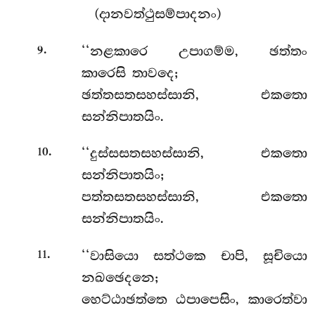
(දානවත්ථුසම්පාදනං)
.
‘‘නළකාරෙ
උපාගම්ම, ඡත්තං
9
කාරෙසි තාවදෙ;
ඡත්තසතසහස්සානි, එකතො
සන්නිපාතයිං.
.
‘‘දුස්සසතසහස්සානි, එකතො
10
සන්නිපාතයිං;
පත්තසතසහස්සානි, එකතො
සන්නිපාතයිං.
.
‘‘වාසියො
සත්ථකෙ චාපි, සූචියො
11
නඛඡෙදනෙ;
හෙට්ඨාඡත්තෙ ඨපාපෙසිං, කාරෙත්වා