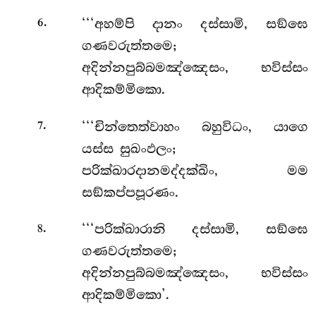
.
‘‘‘අහම්පි දානං දස්සාමි, සඞ්ඝෙ
6
ගණවරුත්තමෙ;
අදින්නපුබ්බමඤ්ඤෙසං, භවිස්සං
ආදිකම්මිකො.
.
‘‘‘චින්තෙත්වාහං බහුවිධං, යාගෙ
7
යස්ස සුඛංඵලං;
පරික්ඛාරදානමද්දක්ඛිං, මම
සඞ්කප්පපූරණං.
.
‘‘‘පරික්ඛාරානි දස්සාමි, සඞ්ඝෙ
8
ගණවරුත්තමෙ;
අදින්නපුබ්බමඤ්ඤෙසං, භවිස්සං
ආදිකම්මිකො’.