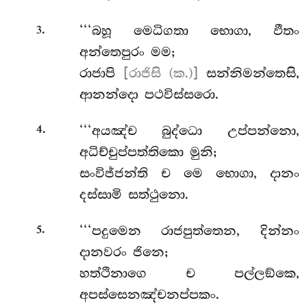
.
‘‘‘බහූ මෙධිගතා භොගා, ඵීතං
3
අන්තෙපුරං මම;
රාජාපි
[රාජිසි (ක.)]
සන්නිමන්තෙසි,
ආනන්දො පථවිස්සරො.
.
‘‘‘අයඤ්ච බුද්ධො උප්පන්නො,
4
අධිච්චුප්පත්තිකො මුනි;
සංවිජ්ජන්ති ච මෙ භොගා, දානං
දස්සාමි සත්ථුනො.
.
‘‘‘පදුමෙන රාජපුත්තෙන, දින්නං
5
දානවරං ජිනෙ;
හත්ථිනාගෙ ච පල්ලඞ්කෙ,
අපස්සෙනඤ්චනප්පකං.