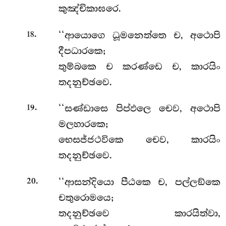
කුඤ්චිකාඝරෙ.
.
‘‘ආයොගෙ ධූමනෙත්තෙ ච, අථොපි
18
දීපධාරකෙ;
තුම්බකෙ ච කරණ්ඩෙ ච, කාරයිං
තදනුච්ඡවෙ.
.
‘‘සණ්ඩාසෙ
පිප්ඵලෙ චෙව, අථොපි
19
මලහාරකෙ;
භෙසජ්ජථවිකෙ චෙව, කාරයිං
තදනුච්ඡවෙ.
.
‘‘ආසන්දියො පීඨකෙ ච, පල්ලඞ්කෙ
20
චතුරොමයෙ;
තදනුච්ඡවෙ කාරයිත්වා,