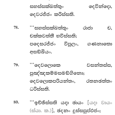
සහස්සක්ඛත්තුං දෙවින්දො,
දෙවරජ්ජං කරිස්සති.
.
‘‘‘සහස්සක්ඛත්තුං රාජා ච,
78
චක්කවත්තී භවිස්සති;
පදෙසරජ්ජං
විපුලං, ගණනාතො
අසඞ්ඛියං.
.
‘‘‘දෙවලොකෙ
වසන්තස්ස,
79
පුඤ්ඤකම්මසමඞ්ගිනො;
දෙවලොකපරියන්තං, රතනඡත්තං
ධරිස්සති.
.
‘‘‘ඉච්ඡිස්සති යදා ඡායං
[යදා වායං
80
(ස්යා. ක.)]
, ඡදනං දුස්සපුප්ඵජං;