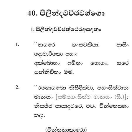
40. පිලින්දවච්ඡවග්ගො
1. පිලින්දවච්ඡත්ථෙරඅපදානං
.
‘‘නගරෙ
හංසවතියා, ආසිං
1
දොවාරිකො අහං;
අක්ඛොභං අමිතං භොගං, ඝරෙ
සන්නිචිතං මම.
.
‘‘රහොගතො නිසීදිත්වා, පහංසිත්වාන
2
මානසං
[සම්පහංසිත්ව මානසං (සී.)]
;
නිසජ්ජ පාසාදවරෙ, එවං චින්තෙසහං
තදා.
(චින්තනාකාරො)