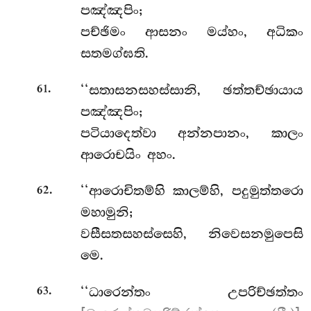
පඤ්ඤපිං;
පච්ඡිමං ආසනං මය්හං, අධිකං
සතමග්ඝති.
.
‘‘සතාසනසහස්සානි, ඡත්තච්ඡායාය
61
පඤ්ඤපිං;
පටියාදෙත්වා අන්නපානං, කාලං
ආරොචයිං අහං.
.
‘‘ආරොචිතම්හි කාලම්හි, පදුමුත්තරො
62
මහාමුනි;
වසීසතසහස්සෙහි, නිවෙසනමුපෙසි
මෙ.
.
‘‘ධාරෙන්තං උපරිච්ඡත්තං
63