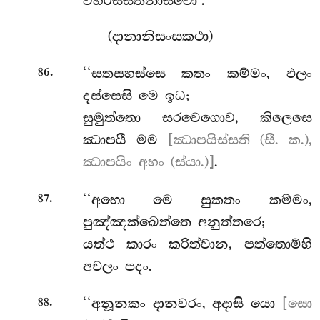
විහරිස්සතිනාසවො’.
(දානානිසංසකථා)
.
‘‘සතසහස්සෙ කතං කම්මං, ඵලං
86
දස්සෙසි මෙ ඉධ;
සුමුත්තො සරවෙගොව, කිලෙසෙ
ඣාපයී මම
[ඣාපයිස්සති (සී. ක.),
ඣාපයිං අහං (ස්යා.)]
.
.
‘‘අහො මෙ සුකතං කම්මං,
87
පුඤ්ඤක්ඛෙත්තෙ අනුත්තරෙ;
යත්ථ කාරං කරිත්වාන, පත්තොම්හි
අචලං පදං.
.
‘‘අනූනකං දානවරං, අදාසි යො
[සො
88