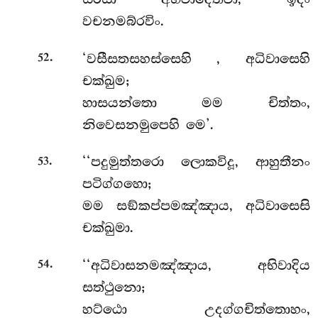
වචනමබ්රවිං.
.
‘වසීසතසහස්සෙහි
, අධිවාසෙහි
52
චක්ඛුම;
හාසයන්තො මම චිත්තං,
නිවෙසනමුපෙහි මෙ’.
.
‘‘පදුමුත්තරො ලොකවිදූ, ආහුතීනං
53
පටිග්ගහො;
මම සඞ්කප්පමඤ්ඤාය, අධිවාසෙසි
චක්ඛුමා.
.
‘‘අධිවාසනමඤ්ඤාය, අභිවාදිය
54
සත්ථුනො;
හට්ඨො උදග්ගචිත්තොහං,