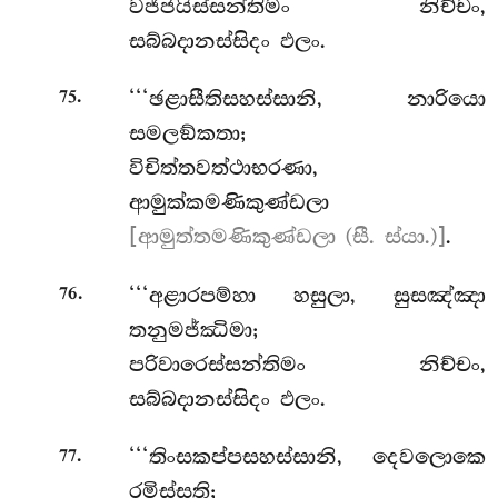
වජ්ජයිස්සන්තිමං නිච්චං,
සබ්බදානස්සිදං ඵලං.
.
‘‘‘ඡළාසීතිසහස්සානි, නාරියො
75
සමලඞ්කතා;
විචිත්තවත්ථාභරණා,
ආමුක්කමණිකුණ්ඩලා
[ආමුත්තමණිකුණ්ඩලා (සී. ස්යා.)]
.
.
‘‘‘අළාරපම්හා හසුලා, සුසඤ්ඤා
76
තනුමජ්ඣිමා;
පරිවාරෙස්සන්තිමං නිච්චං,
සබ්බදානස්සිදං ඵලං.
.
‘‘‘තිංසකප්පසහස්සානි, දෙවලොකෙ
77
රමිස්සති;