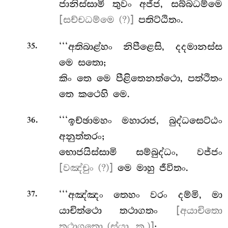
ජානිස්සාමි තුවං අජ්ජ, සබ්බධම්මෙ
[සච්චධම්මෙ (?)]
පතිට්ඨිතං.
.
‘‘‘අතිබාළ්හං
නිපීළෙසි, දදමානස්ස
35
මෙ සතො;
කිං තෙ මෙ පීළිතෙනත්ථො, පත්ථිතං
තෙ කථෙහි මෙ.
.
‘‘‘ඉච්ඡාමහං මහාරාජ, බුද්ධසෙට්ඨං
36
අනුත්තරං;
භොජයිස්සාමි සම්බුද්ධං, වජ්ජං
[වඤ්චුං (?)]
මෙ මාහු ජීවිතං.
.
‘‘‘අඤ්ඤං තෙහං වරං දම්මි, මා
37
යාචිත්ථො තථාගතං
[අයාචිතො
තථාගතො (ස්යා. ක.)]
;