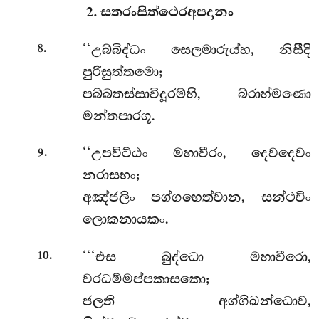
2. සතරංසිත්ථෙරඅපදානං
.
‘‘උබ්බිද්ධං සෙලමාරුය්හ, නිසීදි
8
පුරිසුත්තමො;
පබ්බතස්සාවිදූරම්හි, බ්රාහ්මණො
මන්තපාරගූ.
.
‘‘උපවිට්ඨං
මහාවීරං, දෙවදෙවං
9
නරාසභං;
අඤ්ජලිං පග්ගහෙත්වාන, සන්ථවිං
ලොකනායකං.
.
‘‘‘එස
බුද්ධො මහාවීරො,
10
වරධම්මප්පකාසකො;
ජලති අග්ගිඛන්ධොව,