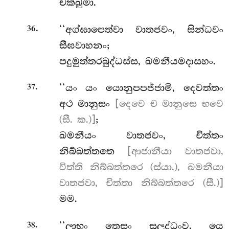
චක්ඛුමා.
.
‘‘අග්ඝාපෙත්වා වාතජවං, සින්ධවං
36
සීඝවාහනං;
පදුමුත්තරබුද්ධස්ස, ඛමනීයමදාසහං.
.
‘‘යං යං යොනුපපජ්ජාමි, දෙවත්තං
37
අථ මානුසං
[දෙවෙ ච මානුසෙ භවෙ
(සී. ක.)]
;
ඛමනීයං වාතජවං, චිත්තං
නිබ්බත්තතෙ
[ආජානීයා වාතජවා,
විත්ති නිබ්බත්තරෙ (ස්යා.), ඛමනීයා
වාතජවා, චිත්තා නිබ්බත්තරෙ (සී.)]
මම.
.
‘‘ලාභං
තෙසං සුලද්ධංව, යෙ
38