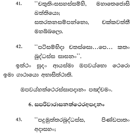
.
‘‘චතුතිංසසහස්සම්හි, මහාතෙජොසි
41
ඛත්තියො;
සතරතනසම්පන්නො, චක්කවත්තී
මහබ්බලො.
.
‘‘පටිසම්භිදා
චතස්සො…පෙ… කතං
42
බුද්ධස්ස සාසනං’’.
ඉත්ථං සුදං ආයස්මා ඔපවය්හො ථෙරො
ඉමා ගාථායො අභාසිත්ථාති.
ඔපවය්හත්ථෙරස්සාපදානං පඤ්චමං.
6. සපරිවාරාසනත්ථෙරඅපදානං
.
‘‘පදුමුත්තරබුද්ධස්ස, පිණ්ඩපාතං
43
අදාසහං;