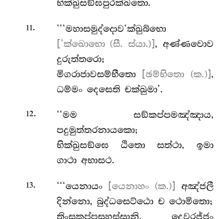
භික්ඛුසඞ්ඝපුරක්ඛතො.
.
‘‘‘මහාසමුද්දොව‘ක්ඛුබ්භො
11
[’ක්ඛොභො (සී. ස්යා.)]
, අණ්ණවොව
දුරුත්තරො;
මිගරාජාවසම්භීතො
[ඡම්භිතො (ක.)]
,
ධම්මං දෙසෙති චක්ඛුමා’.
.
‘‘මම සඞ්කප්පමඤ්ඤාය,
12
පදුමුත්තරනායකො;
භික්ඛුසඞ්ඝෙ ඨිතො සත්ථා, ඉමා
ගාථා අභාසථ.
.
‘‘‘යෙනායං
[යෙනාහං (ක.)]
අඤ්ජලී
13
දින්නො, බුද්ධසෙට්ඨො ච ථොමිතො;
තිංසකප්පසහස්සානි, දෙවරජ්ජං