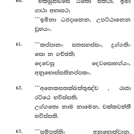
.
‘‘භික්ඛුසඞ්ඝෙ ඨිතො සත්ථා, ඉමා
60
ගාථා අභාසථ;
‘‘‘ඉමිනා ධජදානෙන, උපට්ඨානෙන
චූභයං.
.
‘‘‘කප්පානං සතසහස්සං, දුග්ගතිං
61
සො න ගච්ඡති;
දෙවෙසු දෙවසොභග්යං,
අනුභොස්සතිනප්පකං.
.
‘‘‘අනෙකසතක්ඛත්තුඤ්ච
, රාජා
62
රට්ඨෙ භවිස්සති;
උග්ගතො නාම නාමෙන, චක්කවත්තී
භවිස්සති.
.
‘‘‘සම්පත්තිං
අනුභොත්වාන,
63