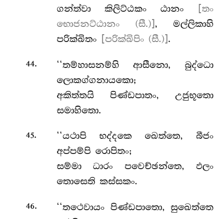
ගන්ත්වා කිලිට්ඨකං ඨානං
[තං
භොජනට්ඨානං (සී.)]
, මල්ලිකාහි
පරික්ඛිතං
[පරික්ඛිපිං (සී.)]
.
.
‘‘තම්හාසනම්හි
ආසීනො, බුද්ධො
44
ලොකග්ගනායකො;
අකිත්තයි පිණ්ඩපාතං, උජුභූතො
සමාහිතො.
.
‘‘යථාපි භද්දකෙ ඛෙත්තෙ, බීජං
45
අප්පම්පි රොපිතං;
සම්මා ධාරං පවෙච්ඡන්තෙ, ඵලං
තොසෙති කස්සකං.
.
‘‘තථෙවායං පිණ්ඩපාතො, සුඛෙත්තෙ
46