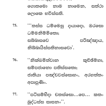
ගොතමො නාම නාමෙන, සත්ථා
ලොකෙ භවිස්සති.
.
‘‘‘තස්ස ධම්මෙසු දායාදො, ඔරසො
75
ධම්මනිම්මිතො;
සබ්බාසවෙ පරිඤ්ඤාය,
නිබ්බායිස්සතිනාසවො’.
.
‘‘නික්ඛමිත්වාන කුච්ඡිම්හා,
76
සම්පජානො පතිස්සතො;
ජාතියා පඤ්චවස්සොහං, අරහත්තං
අපාපුණිං.
.
‘‘පටිසම්භිදා චතස්සො…පෙ… කතං
77
බුද්ධස්ස සාසනං’’.