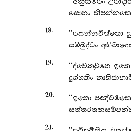
‘‘අනුකම්පං උපාදා
සොහං නිපන්නකො 
18
.
‘‘පසන්නචිත්තො ස
සම්බුද්ධං අභිවාද
19
.
‘‘ද්වෙනවුතෙ ඉතො 
දුග්ගතිං නාභිජානා
20
.
‘‘ඉතො
පඤ්චමකෙ 
සත්තරතනසම්පන්නා
21
.
‘‘පටිසම්භිදා
චතස්