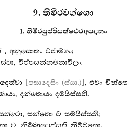
9. තිමිරවග්ගො
1. තිමිරපුප්ඵියත්ථෙරඅපදානං
රෙ
, අනුසොතං වජාමහං;
ස්වා, විප්පසන්නමනාවිලං.
ාදෙත්වා
[පසාදෙසිං (ස්යා.)]
, එවං චින්ත
ණොයං, දන්තොයං දමයිස්සති.
ස්සත්ථො, සන්තො ච සමයිස්සති;
ො ච, නිබ්බාපෙස්සති නිබ්බුතො.