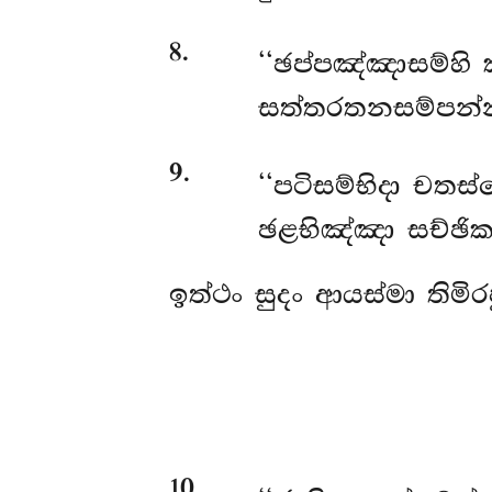
8
.
‘‘ඡප්පඤ්ඤාසම්හි
සත්තරතනසම්පන්නා
9
.
‘‘පටිසම්භිදා චතස
ඡළභිඤ්ඤා
සච්ඡික
ඉත්ථං සුදං ආයස්මා තිමි
10
.