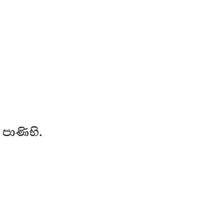
පාණිභි.