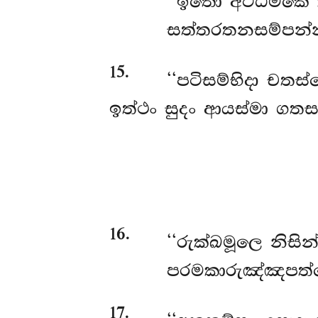
‘‘ඉතො අට්ඨමකෙ ක
සත්තරතනසම්පන්නා
15
.
‘‘පටිසම්භිදා චත
ඉත්ථං සුදං ආයස්මා ගත
16
.
‘‘රුක්ඛමූලෙ
නිසි
පරමකාරුඤ්ඤපත්
17
.