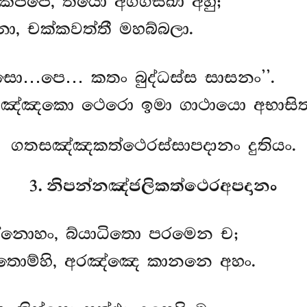
ප්පෙ, තයො අග්ගිසිඛා අහු;
, චක්කවත්තී මහබ්බලා.
ස්සො…පෙ… කතං බුද්ධස්ස සාසනං’’.
සඤ්ඤකො ථෙරො ඉමා ගාථායො අභාසිත්
ගතසඤ්ඤකත්ථෙරස්සාපදානං දුතියං.
3. නිපන්නඤ්ජලිකත්ථෙරඅපදානං
න්නොහං, බ්යාධිතො පරමෙන ච;
තොම්හි, අරඤ්ඤෙ කානනෙ අහං.