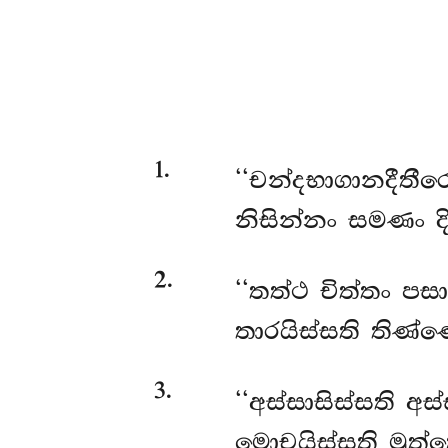
1
.
‘‘චන්දභාගානදීතී
නිසින්නං සමණං දි
2
.
‘‘තත්ථ චිත්තං පස
තාරයිස්සති තිණ්
3
.
‘‘අස්සාසිස්සති අ
මොචයිස්සති මුත්ත