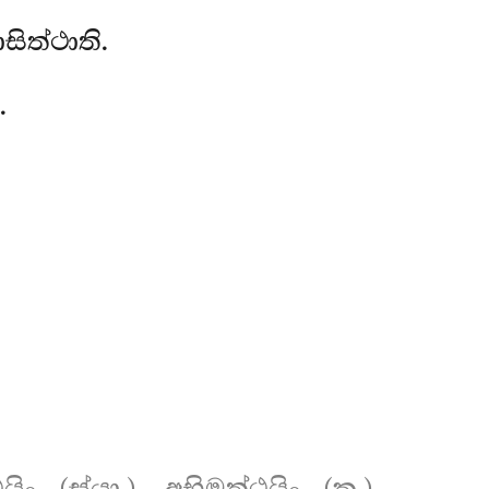
ිත්ථාති.
.