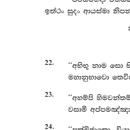
ඉත්ථං සුදං ආයස්මා නි
22
.
‘‘අභිභූ නාම සො භ
මහානුභාවො තෙවිජ
23
.
‘‘අහම්පි
හිමවන්තම
වසාමි අප්පමඤ්ඤාසු
24
.