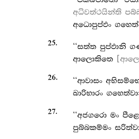
‘‘පක්ඛිජාතො වි
අධිවත්ථයින්ති පබ
අධොපුප්ඵං ගහෙත්
25
.
‘‘සත්ත පුප්ඵානි ග
ආලොකිතෙ
[ආලොක
26
.
‘‘ආවාසං
අභිසම්භ
ඛාරිභාරං ගහෙත්වා
27
.
‘‘අජගරො මං පීළ
පුබ්බකම්මං සරිත