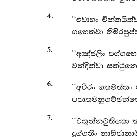
4
.
‘‘එවාහං චින්තයිත
ගහෙත්වා තිමිරපුප
5
.
‘‘අඤ්ජලිං පග්ගහෙ
වන්දිත්වා සත්ථුනො
6
.
‘‘අචිරං ගතමත්තං 
පපාතමනුගච්ඡන්ත
7
.
‘‘චතුන්නවුතිතො ක
දුග්ගතිං නාභිජානාම