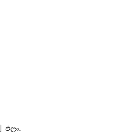
]
ඵලං.