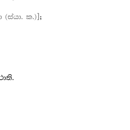
 (ස්යා. ක.)]
;
ාති.