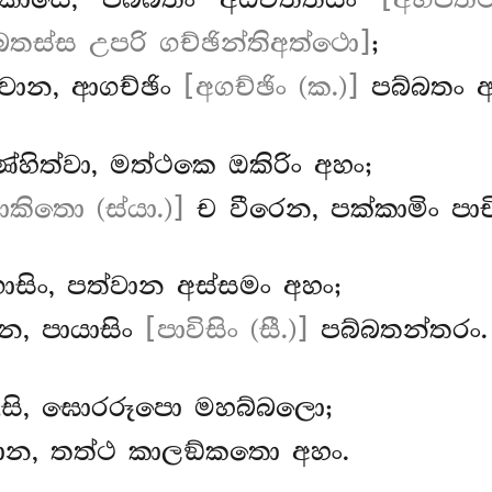
යාකාසෙ, පබ්බතං අධිවත්තයිං
[අභිපත්ථ
්බතස්ස උපරි ගච්ඡින්තිඅත්ථො]
;
වාන, ආගච්ඡිං
[අගච්ඡිං (ක.)]
පබ්බතං අ
ණ්හිත්වා, මත්ථකෙ ඔකිරිං අහං;
ිතො (ස්යා.)]
ච වීරෙන, පක්කාමිං පා
ොසිං, පත්වාන අස්සමං අහං;
න, පායාසිං
[පාවිසිං (සී.)]
පබ්බතන්තරං.
ෙසි, ඝොරරූපො මහබ්බලො;
්වාන, තත්ථ කාලඞ්කතො අහං.