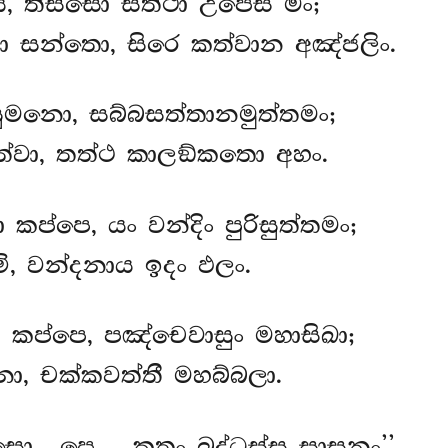
ය, තිස්සො සත්ථා උපෙසි මං;
සන්තො, සිරෙ කත්වාන අඤ්ජලිං.
ුමනො, සබ්බසත්තානමුත්තමං;
ෙත්වා, තත්ථ කාලඞ්කතො අහං.
කප්පෙ, යං වන්දිං පුරිසුත්තමං;
මි, වන්දනාය ඉදං ඵලං.
කප්පෙ, පඤ්චෙවාසුං මහාසිඛා;
, චක්කවත්තී මහබ්බලා.
සො…පෙ… කතං බුද්ධස්ස සාසනං’’.