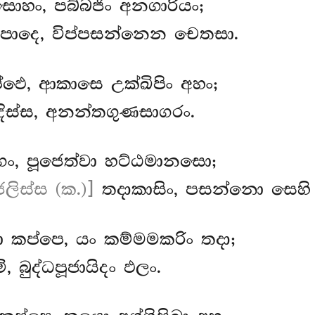
ොහං, පබ්බජිං අනගාරියං;
 පාදෙ, විප්පසන්නෙන චෙතසා.
්ඵෙ, ආකාසෙ උක්ඛිපිං අහං;
ද්දිස්ස, අනන්තගුණසාගරං.
්ගං, පූජෙත්වා හට්ඨමානසො;
ලිස්ස (ක.)]
තදාකාසිං, පසන්නො සෙහි 
 කප්පෙ, යං කම්මමකරිං තදා;
ි, බුද්ධපූජායිදං ඵලං.