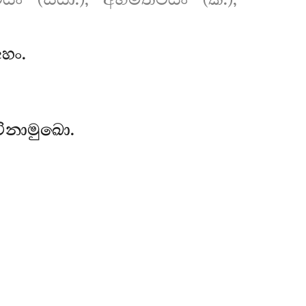
යිං (ස්යා.), අභිමත්ථයිං (ක.),
හං.
චිනාමුඛො.