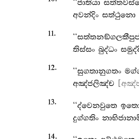
‘‘ජාතියා
සත්තවස්ස
අවන්දිං සත්ථුනො
11
.
‘‘සත්තනඞ්ගලකීපුප
තිස්සං බුද්ධං සමු
12
.
‘‘සුගතානුගතං මග
අඤ්ජලිඤ්ච
[අඤ්ජ
13
.
‘‘ද්වෙනවුතෙ ඉතො
දුග්ගතිං නාභිජානාම
14
.