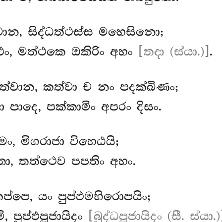
්වාන, සිද්ධත්ථස්ස මහෙසිනො;
්ඵං, මත්ථකෙ ඔකිරිං අහං
[තදා (ස්යා.)]
.
ත්වාන, කත්වා ච නං පදක්ඛිණං;
 පාදෙ, පක්කාමිං අපරං දිසං.
මං, මිගරාජා විහෙඨයි;
ො, තත්ථෙව පපතිං අහං.
ප්පෙ, යං පුප්ඵමභිරොපයිං;
ි, පුප්ඵපූජායිදං
[බුද්ධපූජායිදං (සී. ස්යා.)