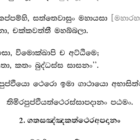
කප්පම්හි, සත්තෙවාසුං මහායසා
[මහාරහා
, චක්කවත්තී මහබ්බලා.
්සො, විමොක්ඛාපි ච අට්ඨිමෙ;
තා, කතං බුද්ධස්ස සාසනං’’.
රපුප්ඵියො ථෙරො ඉමා ගාථායො අභාසිත්ථ
තිමිරපුප්ඵියත්ථෙරස්සාපදානං පඨමං.
2. ගතසඤ්ඤකත්ථෙරඅපදානං