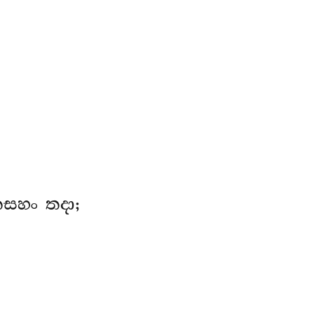
ෙසහං තදා;