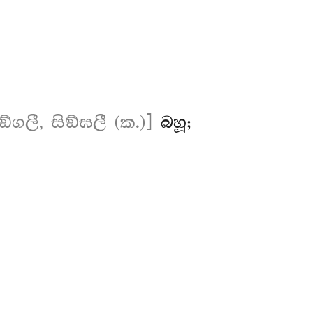
ිඞ්ගලී, සිඞ්ඝලී (ක.)]
බහූ;