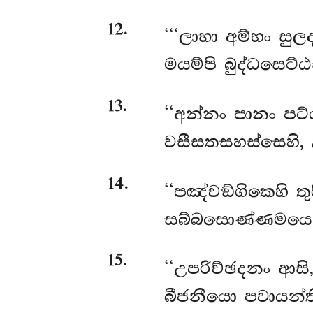
12
.
‘‘‘ලාභා
අම්හං සුල
මයම්පි බුද්ධසෙට්ඨ
13
.
‘‘අන්නං
පානං පට්
වසීසතසහස්සෙහි
14
.
‘‘පඤ්චඞ්ගිකෙහි ත
සබ්බසොණ්ණමයෙ පී
15
.
‘‘උපරිච්ඡදනං ආස
බීජනීයො පවායන්ති