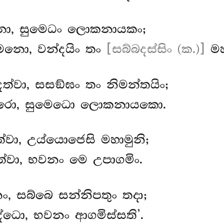
වනා, සුමෙධං ලොකනායකං;
මනො, වන්දයිං තං
[සබ්බදස්සිං (ක.)]
මහ
දෙත්වා, සසඞ්ඝං තං නිමන්තයිං;
ධීරො, සුමෙධො ලොකනායකො.
්වා, උය්යොජෙසි මහාමුනි;
ෙත්වා, භවනං මෙ උපාගමිං.
ං, සබ්බෙ සන්නිපතුං තදා;
ද්ධො, භවනං ආගමිස්සති’.