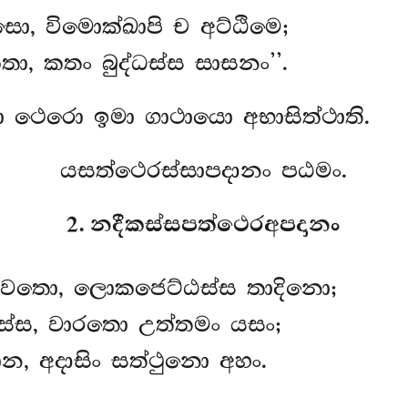
ො, විමොක්ඛාපි ච අට්ඨිමෙ;
ා, කතං බුද්ධස්ස සාසනං’’.
ො ථෙරො ඉමා ගාථායො අභාසිත්ථාති.
යසත්ථෙරස්සාපදානං පඨමං.
2. නදීකස්සපත්ථෙරඅපදානං
භගවතො, ලොකජෙට්ඨස්ස තාදිනො;
ස්ස, වාරතො උත්තමං යසං;
න, අදාසිං සත්ථුනො අහං.