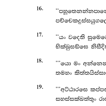
16
.
‘‘පහූතෙනන්නපානෙ
පච්චෙකදුස්සයුගලෙ
17
.
‘‘යං වදෙති සුමෙ
භික්ඛුසඞ්ඝෙ නිසීද
18
.
‘‘‘යො මං අන්නෙ
තමහං කිත්තයිස්ස
19
.
‘‘‘අට්ඨාරසෙ කප්
සහස්සක්ඛත්තුං රා