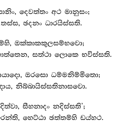
ොනිං, දෙවත්තං අථ මානුසං;
ස්ස, ඡදනං ධාරයිස්සති.
සම්හි, ඔක්කාකකුලසම්භවො;
්තෙන, සත්ථා ලොකෙ භවිස්සති.
 දායාදො, ඔරසො ධම්මනිම්මිතො;
ාය, නිබ්බායිස්සතිනාසවො.
ීදිත්වා, සීහනාදං නදිස්සති’;
න්ති, හෙට්ඨා ඡත්තම්හි ඩය්හථ.