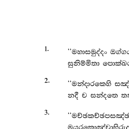
1
.
‘‘මහාසමුද්දං
ඔග්ගය
සුනිම්මිතා පොක්ඛ
2
.
‘‘මන්දාරකෙහි සඤ්
නදී ච සන්දතෙ තත
3
.
‘‘මච්ඡකච්ඡපසඤ්
මයූරකොඤ්චාභිරුදා,