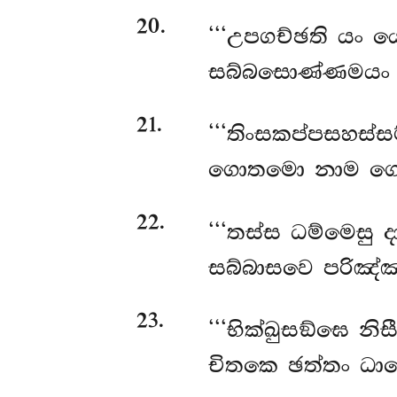
20
.
‘‘‘උපගච්ඡති යං ය
සබ්බසොණ්ණමයං ත
21
.
‘‘‘තිංසකප්පසහස්
ගොතමො නාම ගොත
22
.
‘‘‘තස්ස ධම්මෙසු
සබ්බාසවෙ පරිඤ්ඤ
23
.
‘‘‘භික්ඛුසඞ්ඝෙ නිස
චිතකෙ ඡත්තං ධාරෙ