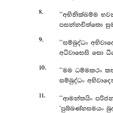
8
.
‘‘අභිනික්ඛම්ම භ
පසන්නචිත්තො සු
9
.
‘‘සම්බුද්ධං අභිවා
අධිවාසෙසි සො 
10
.
‘‘මම ධම්මකථං කත
සම්බුද්ධං අභිවාද
11
.
‘‘ආමන්තයිං පරිජන
‘පුබ්බණ්හසමයං බු