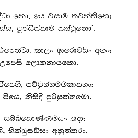
ද්ධා නො, යෙ වසාම තවන්තිකෙ;
ස්ස, පූජයිස්සාම සත්ථුනො’.
ඨපෙත්වා, කාලං ආරොචයිං අහං;
, උපෙසි ලොකනායකො.
ුරියෙහි, පච්චුග්ගමමකාසහං;
ඨෙ, නිසීදි පුරිසුත්තමො.
ි, සබ්බසොණ්ණමයං තදා;
, භික්ඛුසඞ්ඝං අනුත්තරං.