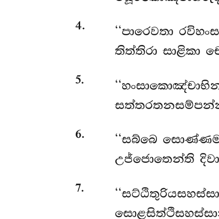
4
.
‘‘පාරෙවතා රවිහංස
තිත්තිරා සාළිකා 
5
.
‘‘හංසාකොඤ්චාභින
සත්තරතනසම්පන්නා
6
.
‘‘සබ්බෙ සොණ්ණමය
උජ්ජොතෙන්ති දිවා
7
.
‘‘සට්ඨිතුරියසහස්
සොළසිත්ථිසහස්සාන