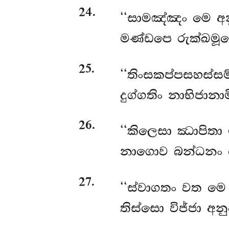
24
.
‘‘සාමඤ්ඤං මෙ අන
මණ්ඩපෙ රුක්ඛමූල
25
.
‘‘තිංසකප්පසහස්සම්
දුග්ගතිං නාභිජානා
26
.
‘‘කිලෙසා
ඣාපිතා 
නාගොව බන්ධනං ඡ
27
.
‘‘ස්වාගතං වත මෙ 
තිස්සො විජ්ජා අන