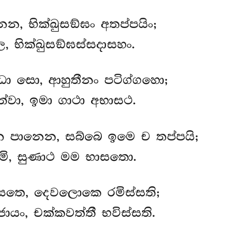
න, භික්ඛුසඞ්ඝං අතප්පයිං;
, භික්ඛුසඞ්ඝස්සදාසහං.
ධො සො, ආහුතීනං පටිග්ගහො;
ිත්වා, ඉමා ගාථා අභාසථ.
න පානෙන, සබ්බෙ ඉමෙ ච තප්පයි;
ාමි, සුණාථ මම භාසතො.
පසතෙ, දෙවලොකෙ රමිස්සති;
ජායං, චක්කවත්තී භවිස්සති.