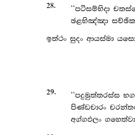
28
.
‘‘පටිසම්භිදා
චතස්ස
ඡළභිඤ්ඤා සච්ඡිකත
ඉත්ථං සුදං ආයස්මා යස
29
.
‘‘පදුමුත්තරස්ස 
පිණ්ඩචාරං චරන්ත
අග්ගඵලං ගහෙත්වා