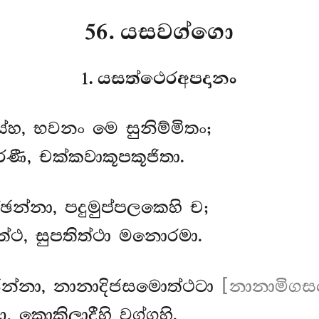
56. යසවග්ගො
1. යසත්ථෙරඅපදානං
්හ, භවනං මෙ සුනිම්මිතං;
රණී, චක්කවාකූපකූජිතා.
ඡන්නා, පදුමුප්පලකෙහි ච;
්ථ, සුපතිත්ථා මනොරමා.
ඡන්නා, නානාදිජසමොත්ථටා
[නානාමිගසම
 කොකිලාදීහි වග්ගුහි.