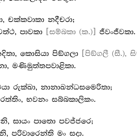
ා, චක්කවාකා නදීචරා;
චෙත්ථ, පාවකා
[සම්බකා (ක.)]
ජීවංජීවකා.
දිතා, කොසියා පිඞ්ගලා
[පිඞ්ගලී (සී.), ස
, මණිමුත්තපවාළිකා.
ා රුක්ඛා, නානාඛන්ධසමෙරිතා;
රත්තිං, භවනං සබ්බකාලිකං.
සානි, සායං පාතො පවජ්ජරෙ;
ි, පරිවාරෙන්ති මං සදා.