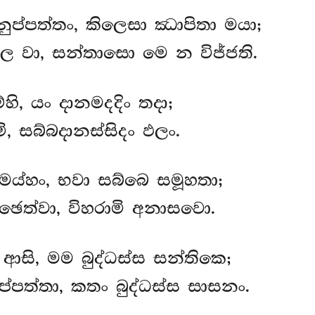
ුප්පත්තං, කිලෙසා ඣාපිතා මයා;
ෙ වා, සන්තාසො මෙ න විජ්ජති.
හි, යං දානමදදිං තදා;
මි, සබ්බදානස්සිදං ඵලං.
මය්හං, භවා සබ්බෙ සමූහතා;
ෙත්වා, විහරාමි අනාසවො.
ආසි, මම බුද්ධස්ස සන්තිකෙ;
ුප්පත්තා, කතං බුද්ධස්ස සාසනං.