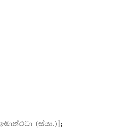
ොත්ථටා (ස්යා.)]
;