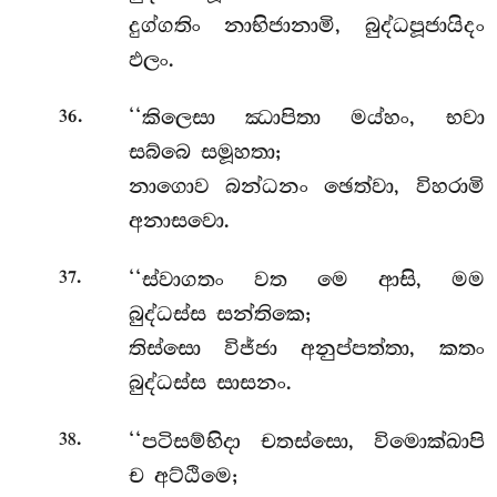
දුග්ගතිං නාභිජානාමි, බුද්ධපූජායිදං
ඵලං.
.
‘‘කිලෙසා ඣාපිතා මය්හං, භවා
36
සබ්බෙ සමූහතා;
නාගොව බන්ධනං ඡෙත්වා, විහරාමි
අනාසවො.
.
‘‘ස්වාගතං වත මෙ ආසි, මම
37
බුද්ධස්ස සන්තිකෙ;
තිස්සො විජ්ජා අනුප්පත්තා, කතං
බුද්ධස්ස සාසනං.
.
‘‘පටිසම්භිදා
චතස්සො, විමොක්ඛාපි
38
ච අට්ඨිමෙ;