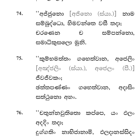
.
‘‘අජ්ජුනො
[අජිනො (ස්යා.)]
නාම
74
සම්බුද්ධො, හිමවන්තෙ වසී තදා;
චරණෙන ච සම්පන්නො,
සමාධිකුසලො මුනි.
.
‘‘කුම්භමත්තං
ගහෙත්වාන, අජෙලිං
75
[අඤ්ජලිං (ස්යා.), අජෙලං (පී.)]
ජීවජීවකං;
ඡත්තපණ්ණං ගහෙත්වාන, අදාසිං
සත්ථුනො අහං.
.
‘‘චතුන්නවුතිතො කප්පෙ, යං ඵලං
76
අදදිං තදා;
දුග්ගතිං නාභිජානාමි, ඵලදානස්සිදං