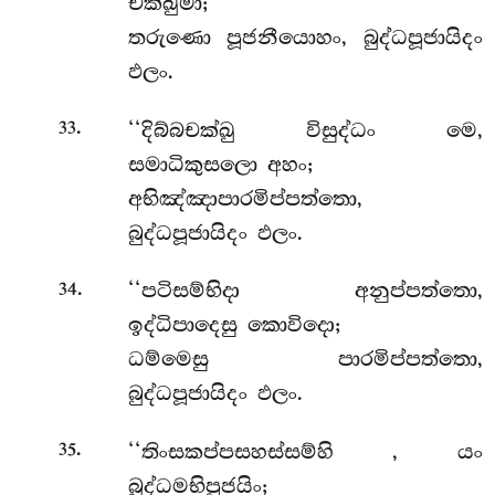
චක්ඛුමා;
තරුණො පූජනීයොහං, බුද්ධපූජායිදං
ඵලං.
.
‘‘දිබ්බචක්ඛු විසුද්ධං මෙ,
33
සමාධිකුසලො අහං;
අභිඤ්ඤාපාරමිප්පත්තො,
බුද්ධපූජායිදං ඵලං.
.
‘‘පටිසම්භිදා අනුප්පත්තො,
34
ඉද්ධිපාදෙසු කොවිදො;
ධම්මෙසු පාරමිප්පත්තො,
බුද්ධපූජායිදං ඵලං.
.
‘‘තිංසකප්පසහස්සම්හි
, යං
35
බුද්ධමභිපූජයිං;