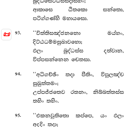
බුද්ධසෙට්ඨස්සදාසහං;
ආකාසෙ ඨිතකො සන්තො,
පටිග්ගණ්හි මහායසො.
📜
.
‘‘විත්තිසඤ්ජනනො
මය්හං,
93
දිට්ඨධම්මසුඛාවහො;
ඵලං බුද්ධස්ස දත්වාන,
විප්පසන්නෙන චෙතසා.
.
‘‘අධිගච්ඡිං තදා පීතිං, විපුලඤ්ච
94
සුඛුත්තමං;
උප්පජ්ජතෙව රතනං, නිබ්බත්තස්ස
තහිං තහිං.
.
‘‘එකනවුතිතො කප්පෙ, යං ඵලං
95
අදදිං තදා;