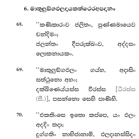
6. මාතුලුඞ්ගඵලදායකත්ථෙරඅපදානං
.
‘‘කණිකාරංව
ජලිතං, පුණ්ණමායෙව
68
චන්දිමං;
ජලන්තං දීපරුක්ඛංව, අද්දසං
ලොකනායකං.
.
‘‘මාතුලුඞ්ගඵලං
ගය්හ, අදාසිං
69
සත්ථුනො අහං;
දක්ඛිණෙය්යස්ස වීරස්ස
[ධීරස්ස
(සී.)]
, පසන්නො සෙහි පාණිභි.
.
‘‘එකතිංසෙ ඉතො කප්පෙ, යං ඵලං
70
අදදිං තදා;
දුග්ගතිං නාභිජානාමි, ඵලදානස්සිදං