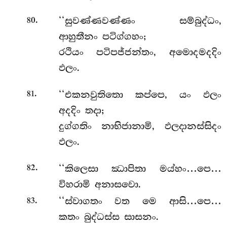
.
‘‘සුවණ්ණවණ්ණං
සම්බුද්ධං,
80
ආහුතීනං පටිග්ගහං;
රථියං පටිපජ්ජන්තං, අමොදමදදිං
ඵලං.
.
‘‘එකනවුතිතො කප්පෙ, යං ඵලං
81
අදදිං තදා;
දුග්ගතිං නාභිජානාමි, ඵලදානස්සිදං
ඵලං.
.
‘‘කිලෙසා ඣාපිතා මය්හං…පෙ…
82
විහරාමි අනාසවො.
.
‘‘ස්වාගතං
වත මෙ ආසි…පෙ…
83
කතං බුද්ධස්ස සාසනං.