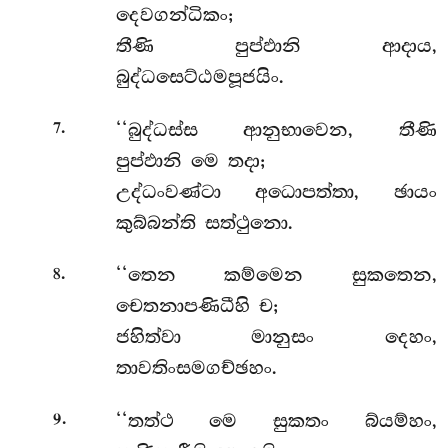
දෙවගන්ධිකං;
තීණි පුප්ඵානි ආදාය,
බුද්ධසෙට්ඨමපූජයිං.
.
‘‘බුද්ධස්ස ආනුභාවෙන, තීණි
7
පුප්ඵානි මෙ තදා;
උද්ධංවණ්ටා අධොපත්තා, ඡායං
කුබ්බන්ති සත්ථුනො.
.
‘‘තෙන කම්මෙන සුකතෙන,
8
චෙතනාපණිධීහි ච;
ජහිත්වා මානුසං දෙහං,
තාවතිංසමගච්ඡහං.
.
‘‘තත්ථ
මෙ සුකතං බ්යම්හං,
9