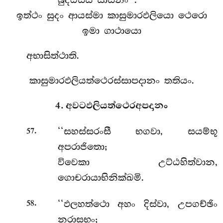
බුද්ධස්ස සාසනං’’.
ඉත්ථං සුදං ආයස්මා කාසුමාරඵලියො ථෙරො
ඉමා ගාථායො
අභාසිත්ථාති.
කාසුමාරඵලියත්ථෙරස්සාපදානං තතියං.
4. අවටඵලියත්ථෙරඅපදානං
.
‘‘සහස්සරංසී භගවා, සයම්භූ
57
අපරාජිතො;
විවෙකා උට්ඨහිත්වාන,
ගොචරායාභිනික්ඛමි.
.
‘‘ඵලහත්ථො
අහං දිස්වා, උපගච්ඡිං
58
නරාසභං;