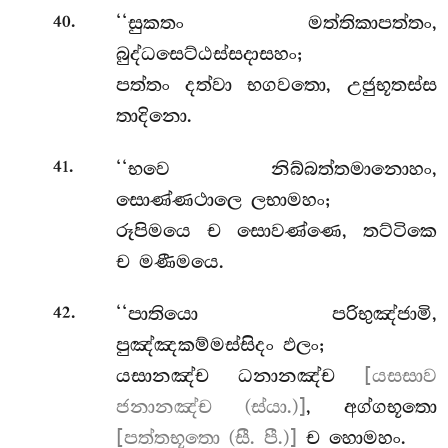
.
‘‘සුකතං මත්තිකාපත්තං,
40
බුද්ධසෙට්ඨස්සදාසහං;
පත්තං දත්වා භගවතො, උජුභූතස්ස
තාදිනො.
.
‘‘භවෙ නිබ්බත්තමානොහං,
41
සොණ්ණථාලෙ ලභාමහං;
රූපිමයෙ ච සොවණ්ණෙ, තට්ටිකෙ
ච මණීමයෙ.
.
‘‘පාතියො පරිභුඤ්ජාමි,
42
පුඤ්ඤකම්මස්සිදං ඵලං;
යසානඤ්ච ධනානඤ්ච
[යසසාව
ජනානඤ්ච (ස්යා.)]
, අග්ගභූතො
[පත්තභූතො (සී. පී.)]
ච හොමහං.