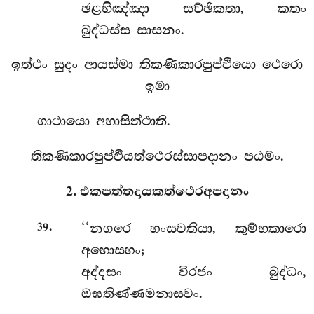
ඡළභිඤ්ඤා සච්ඡිකතා, කතං
බුද්ධස්ස සාසනං.
ඉත්ථං සුදං ආයස්මා තිකණිකාරපුප්ඵියො ථෙරො
ඉමා
ගාථායො අභාසිත්ථාති.
තිකණිකාරපුප්ඵියත්ථෙරස්සාපදානං පඨමං.
2. එකපත්තදායකත්ථෙරඅපදානං
.
‘‘නගරෙ හංසවතියා, කුම්භකාරො
39
අහොසහං;
අද්දසං විරජං බුද්ධං,
ඔඝතිණ්ණමනාසවං.