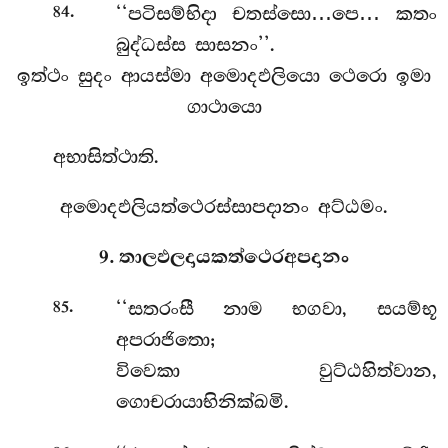
.
‘‘පටිසම්භිදා චතස්සො…පෙ… කතං
84
බුද්ධස්ස සාසනං’’.
ඉත්ථං සුදං ආයස්මා අමොදඵලියො ථෙරො ඉමා
ගාථායො
අභාසිත්ථාති.
අමොදඵලියත්ථෙරස්සාපදානං අට්ඨමං.
9. තාලඵලදායකත්ථෙරඅපදානං
.
‘‘සතරංසී නාම භගවා, සයම්භූ
85
අපරාජිතො;
විවෙකා වුට්ඨහිත්වාන,
ගොචරායාභිනික්ඛමි.