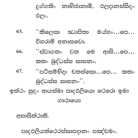
දුග්ගතිං නාභිජානාමි, ඵලදානස්සිදං
ඵලං.
.
‘‘කිලෙසා
ඣාපිතා මය්හං…පෙ…
65
විහරාමි අනාසවො.
.
‘‘ස්වාගතං වත මෙ ආසි…පෙ…
66
කතං බුද්ධස්ස සාසනං.
.
‘‘පටිසම්භිදා චතස්සො…පෙ… කතං
67
බුද්ධස්ස සාසනං’’.
ඉත්ථං සුදං ආයස්මා පාදඵලියො ථෙරො ඉමා
ගාථායො
අභාසිත්ථාති.
පාදඵලියත්ථෙරස්සාපදානං පඤ්චමං.