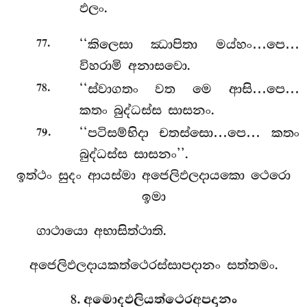
ඵලං.
.
‘‘කිලෙසා ඣාපිතා මය්හං…පෙ…
77
විහරාමි අනාසවො.
.
‘‘ස්වාගතං වත මෙ ආසි…පෙ…
78
කතං බුද්ධස්ස සාසනං.
.
‘‘පටිසම්භිදා චතස්සො…පෙ… කතං
79
බුද්ධස්ස සාසනං’’.
ඉත්ථං සුදං ආයස්මා අජෙලිඵලදායකො ථෙරො
ඉමා
ගාථායො අභාසිත්ථාති.
අජෙලිඵලදායකත්ථෙරස්සාපදානං සත්තමං.
8. අමොදඵලියත්ථෙරඅපදානං