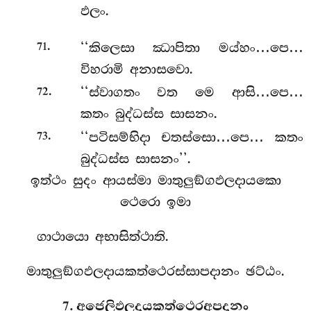
ඵලං.
.
‘‘කිලෙසා ඣාපිතා මය්හං…පෙ…
71
විහරාමි අනාසවො.
.
‘‘ස්වාගතං වත මෙ ආසි…පෙ…
72
කතං බුද්ධස්ස සාසනං.
.
‘‘පටිසම්භිදා චතස්සො…පෙ… කතං
73
බුද්ධස්ස සාසනං’’.
ඉත්ථං සුදං ආයස්මා මාතුලුඞ්ගඵලදායකො
ථෙරො ඉමා
ගාථායො අභාසිත්ථාති.
මාතුලුඞ්ගඵලදායකත්ථෙරස්සාපදානං ඡට්ඨං.
7. අජෙලිඵලදායකත්ථෙරඅපදානං