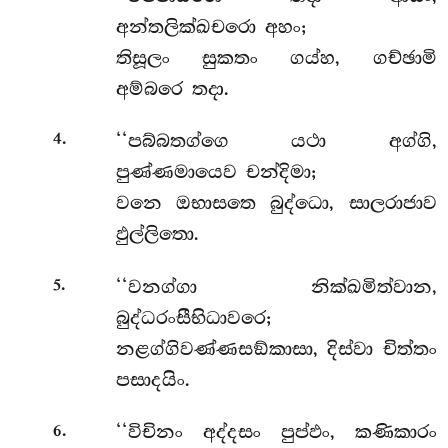
අන්තලික්ඛචරො අහං;
තිසූලං සුකතං ගය්හ, ගච්ඡාමි
අම්බරෙ තදා.
.
‘‘පබ්බතග්ගෙ යථා අග්ගි,
4
පුණ්ණමායෙව චන්දිමා;
වනෙ ඔභාසතෙ බුද්ධො, සාලරාජාව
ඵුල්ලිතො.
.
‘‘වනග්ගා
නික්ඛමිත්වාන,
5
බුද්ධරංසීභිධාවරෙ;
නළග්ගිවණ්ණසඞ්කාසා, දිස්වා චිත්තං
පසාදයිං.
.
‘‘විචිනං අද්දසං පුප්ඵං, කණිකාරං
6