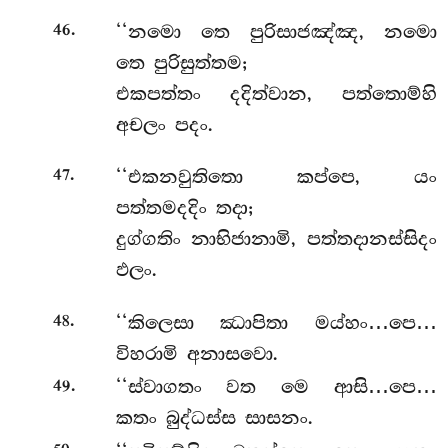
.
‘‘නමො
තෙ පුරිසාජඤ්ඤ, නමො
46
තෙ පුරිසුත්තම;
එකපත්තං දදිත්වාන, පත්තොම්හි
අචලං පදං.
.
‘‘එකනවුතිතො කප්පෙ, යං
47
පත්තමදදිං තදා;
දුග්ගතිං නාභිජානාමි, පත්තදානස්සිදං
ඵලං.
.
‘‘කිලෙසා
ඣාපිතා මය්හං…පෙ…
48
විහරාමි අනාසවො.
.
‘‘ස්වාගතං
වත මෙ ආසි…පෙ…
49
කතං බුද්ධස්ස සාසනං.