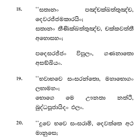
.
‘‘සතානං පඤ්චක්ඛත්තුඤ්ච,
18
දෙවරජ්ජමකාරයිං;
සතානං තීණික්ඛත්තුඤ්ච, චක්කවත්තී
අහොසහං;
පදෙසරජ්ජං
විපුලං, ගණනාතො
අසඞ්ඛියං.
.
‘‘භවාභවෙ සංසරන්තො, මහාභොගං
19
ලභාමහං;
භොගෙ මෙ ඌනතා නත්ථි,
බුද්ධපූජායිදං ඵලං.
.
‘‘දුවෙ
භවෙ සංසරාමි, දෙවත්තෙ අථ
20
මානුසෙ;