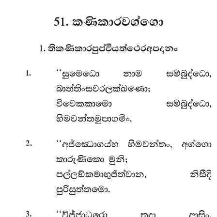
51. කණිකාරවග්ගො
1. තිකණිකාරපුප්ඵියත්ථෙරඅපදානං
.
‘‘සුමෙධො
නාම සම්බුද්ධො,
1
බාත්තිංසවරලක්ඛණො;
විවෙකකාමො සම්බුද්ධො,
හිමවන්තමුපාගමිං.
.
‘‘අජ්ඣොගය්හ හිමවන්තං, අග්ගො
2
කාරුණිකො මුනි;
පල්ලඞ්කමාභුජිත්වාන, නිසීදි
පුරිසුත්තමො.
.
‘‘විජ්ජාධරො තදා ආසිං,
3