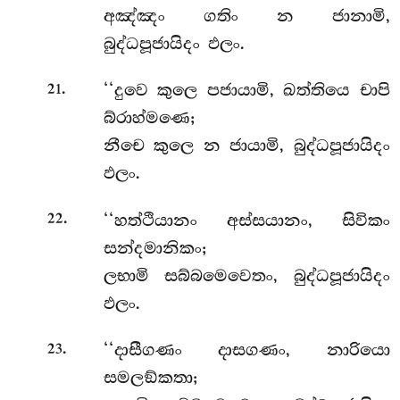
අඤ්ඤං ගතිං න ජානාමි,
බුද්ධපූජායිදං ඵලං.
.
‘‘දුවෙ කුලෙ පජායාමි, ඛත්තියෙ චාපි
21
බ්රාහ්මණෙ;
නීචෙ කුලෙ න ජායාමි, බුද්ධපූජායිදං
ඵලං.
.
‘‘හත්ථියානං අස්සයානං, සිවිකං
22
සන්දමානිකං;
ලභාමි සබ්බමෙවෙතං, බුද්ධපූජායිදං
ඵලං.
.
‘‘දාසීගණං දාසගණං, නාරියො
23
සමලඞ්කතා;