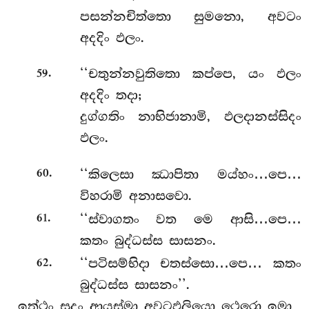
පසන්නචිත්තො සුමනො, අවටං
අදදිං ඵලං.
.
‘‘චතුන්නවුතිතො
කප්පෙ, යං ඵලං
59
අදදිං තදා;
දුග්ගතිං නාභිජානාමි, ඵලදානස්සිදං
ඵලං.
.
‘‘කිලෙසා ඣාපිතා මය්හං…පෙ…
60
විහරාමි අනාසවො.
.
‘‘ස්වාගතං වත මෙ ආසි…පෙ…
61
කතං බුද්ධස්ස සාසනං.
.
‘‘පටිසම්භිදා
චතස්සො…පෙ… කතං
62
බුද්ධස්ස සාසනං’’.
ඉත්ථං සුදං ආයස්මා අවටඵලියො ථෙරො ඉමා