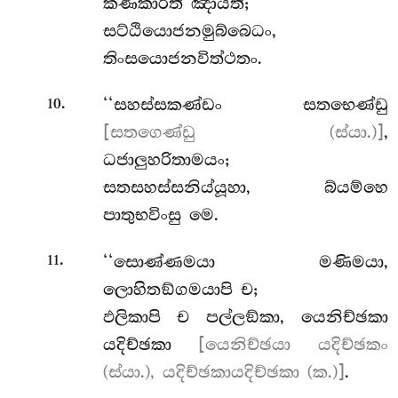
කණිකාරීති ඤායති;
සට්ඨියොජනමුබ්බෙධං,
තිංසයොජනවිත්ථතං.
.
‘‘සහස්සකණ්ඩං සතභෙණ්ඩු
10
[සතගෙණ්ඩු (ස්යා.)]
,
ධජාලුහරිතාමයං;
සතසහස්සනිය්යූහා, බ්යම්හෙ
පාතුභවිංසු මෙ.
.
‘‘සොණ්ණමයා මණිමයා,
11
ලොහිතඞ්ගමයාපි ච;
ඵලිකාපි ච පල්ලඞ්කා, යෙනිච්ඡකා
යදිච්ඡකා
[යෙනිච්ඡයා යදිච්ඡකං
(ස්යා.), යදිච්ඡකායදිච්ඡකා (ක.)]
.