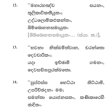
.
‘‘මහාරහඤ්ච
සයනං,
12
තූලිකාවිකතීයුතං;
උද්ධලොමිකඑකන්තං,
බිම්බොහනසමායුතං
[බිබ්බොහනසමායුතං… (ස්යා. ක.)]
.
.
‘‘භවනා නික්ඛමිත්වාන, චරන්තො
13
දෙවචාරිකං;
යදා ඉච්ඡාමි ගමනං,
දෙවසඞ්ඝපුරක්ඛතො.
.
‘‘පුප්ඵස්ස හෙට්ඨා තිට්ඨාමි,
14
උපරිච්ඡදනං මම;
සමන්තා යොජනසතං, කණිකාරෙහි
ඡාදිතං.