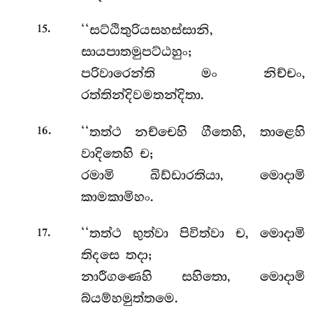
.
‘‘සට්ඨිතුරියසහස්සානි,
15
සායපාතමුපට්ඨහුං;
පරිවාරෙන්ති මං නිච්චං,
රත්තින්දිවමතන්දිතා.
.
‘‘තත්ථ නච්චෙහි ගීතෙහි, තාළෙහි
16
වාදිතෙහි ච;
රමාමි ඛිඩ්ඩාරතියා, මොදාමි
කාමකාමිහං.
.
‘‘තත්ථ භුත්වා පිවිත්වා ච, මොදාමි
17
තිදසෙ තදා;
නාරීගණෙහි සහිතො, මොදාමි
බ්යම්හමුත්තමෙ.