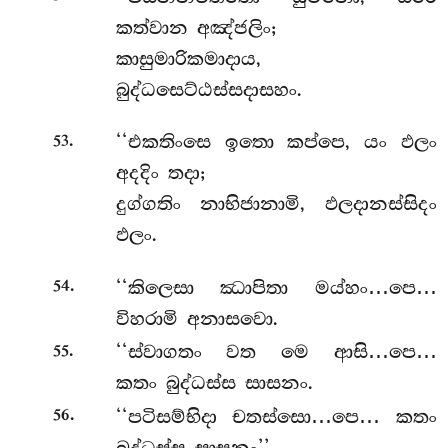
කත්වාන අඤ්ජලිං;
කාසුමාරිකමාදාය,
බුද්ධසෙට්ඨස්සදාසහං.
.
‘‘එකතිංසෙ ඉතො කප්පෙ, යං ඵලං
53
අදදිං තදා;
දුග්ගතිං නාභිජානාමි, ඵලදානස්සිදං
ඵලං.
.
‘‘කිලෙසා
ඣාපිතා මය්හං…පෙ…
54
විහරාමි අනාසවො.
.
‘‘ස්වාගතං වත මෙ ආසි…පෙ…
55
කතං බුද්ධස්ස සාසනං.
.
‘‘පටිසම්භිදා චතස්සො…පෙ… කතං
56