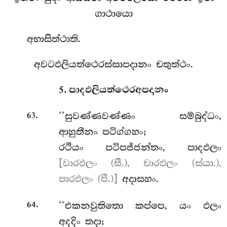
ගාථායො
අභාසිත්ථාති.
අවටඵලියත්ථෙරස්සාපදානං චතුත්ථං.
5. පාදඵලියත්ථෙරඅපදානං
.
‘‘සුවණ්ණවණ්ණං සම්බුද්ධං,
63
ආහුතීනං පටිග්ගහං;
රථියං පටිපජ්ජන්තං, පාදඵලං
[වාරඵලං (සී.), චාරඵලං (ස්යා.),
පාරඵලං (පී.)]
අදාසහං.
.
‘‘එකනවුතිතො කප්පෙ, යං ඵලං
64
අදදිං තදා;