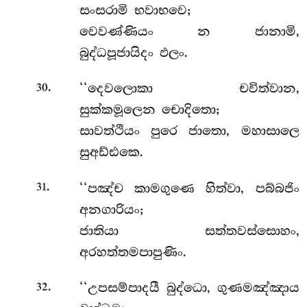
සංසරාමි භවාභවෙ;
වෙවණ්ණියං න ජානාමි,
බුද්ධපූජායිදං ඵලං.
.
‘‘දෙවලොකා චවිත්වාන,
30
සුක්කමූලෙන චොදිතො;
සාවත්ථියං පුරෙ ජාතො, මහාසාලෙ
සුඅඩ්ඪකෙ.
.
‘‘පඤ්ච කාමගුණෙ හිත්වා, පබ්බජිං
31
අනගාරියං;
ජාතියා සත්තවස්සොහං,
අරහත්තමපාපුණිං.
.
‘‘උපසම්පාදයී බුද්ධො, ගුණමඤ්ඤාය
32