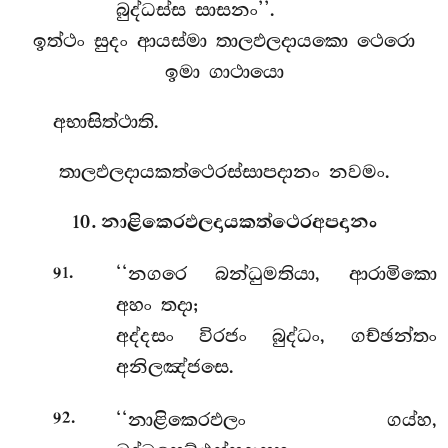
බුද්ධස්ස සාසනං’’.
ඉත්ථං
සුදං ආයස්මා තාලඵලදායකො ථෙරො
ඉමා ගාථායො
අභාසිත්ථාති.
තාලඵලදායකත්ථෙරස්සාපදානං නවමං.
10. නාළිකෙරඵලදායකත්ථෙරඅපදානං
.
‘‘නගරෙ
බන්ධුමතියා, ආරාමිකො
91
අහං තදා;
අද්දසං විරජං බුද්ධං, ගච්ඡන්තං
අනිලඤ්ජසෙ.
.
‘‘නාළිකෙරඵලං ගය්හ,
92