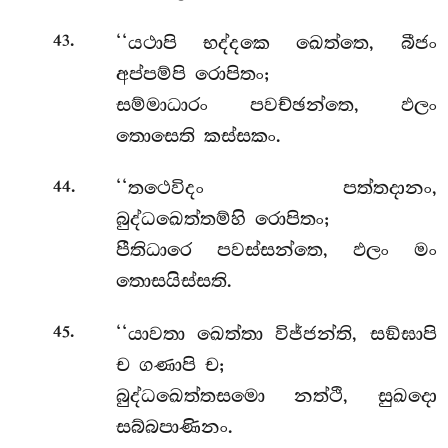
.
‘‘යථාපි භද්දකෙ ඛෙත්තෙ, බීජං
43
අප්පම්පි රොපිතං;
සම්මාධාරං පවච්ඡන්තෙ, ඵලං
තොසෙති කස්සකං.
.
‘‘තථෙවිදං පත්තදානං,
44
බුද්ධඛෙත්තම්හි රොපිතං;
පීතිධාරෙ පවස්සන්තෙ, ඵලං මං
තොසයිස්සති.
.
‘‘යාවතා ඛෙත්තා විජ්ජන්ති, සඞ්ඝාපි
45
ච ගණාපි ච;
බුද්ධඛෙත්තසමො නත්ථි, සුඛදො
සබ්බපාණිනං.