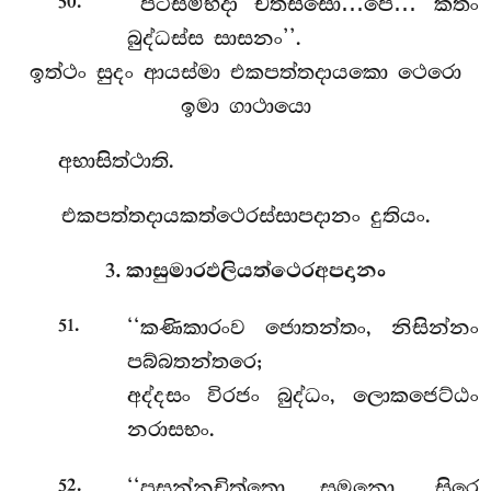
.
‘‘පටිසම්භිදා චතස්සො…පෙ… කතං
50
බුද්ධස්ස සාසනං’’.
ඉත්ථං සුදං ආයස්මා එකපත්තදායකො ථෙරො
ඉමා ගාථායො
අභාසිත්ථාති.
එකපත්තදායකත්ථෙරස්සාපදානං දුතියං.
3. කාසුමාරඵලියත්ථෙරඅපදානං
.
‘‘කණිකාරංව
ජොතන්තං, නිසින්නං
51
පබ්බතන්තරෙ;
අද්දසං විරජං බුද්ධං, ලොකජෙට්ඨං
නරාසභං.
.
‘‘පසන්නචිත්තො සුමනො, සිරෙ
52