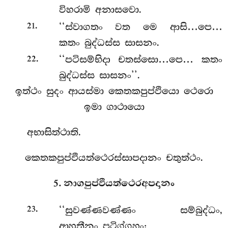
විහරාමි අනාසවො.
.
‘‘ස්වාගතං වත මෙ ආසි…පෙ…
21
කතං බුද්ධස්ස සාසනං.
.
‘‘පටිසම්භිදා චතස්සො…පෙ… කතං
22
බුද්ධස්ස සාසනං’’.
ඉත්ථං සුදං ආයස්මා කෙතකපුප්ඵියො ථෙරො
ඉමා ගාථායො
අභාසිත්ථාති.
කෙතකපුප්ඵියත්ථෙරස්සාපදානං චතුත්ථං.
5. නාගපුප්ඵියත්ථෙරඅපදානං
.
‘‘සුවණ්ණවණ්ණං සම්බුද්ධං,
23
ආහුතීනං පටිග්ගහං;