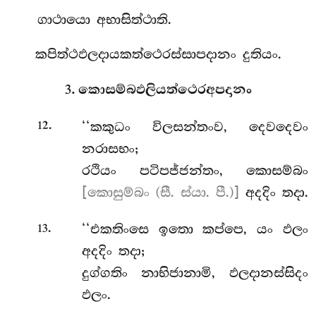
ගාථායො අභාසිත්ථාති.
කපිත්ථඵලදායකත්ථෙරස්සාපදානං දුතියං.
3. කොසම්බඵලියත්ථෙරඅපදානං
.
‘‘කකුධං විලසන්තංව, දෙවදෙවං
12
නරාසභං;
රථියං පටිපජ්ජන්තං, කොසම්බං
[කොසුම්බං (සී. ස්යා. පී.)]
අදදිං තදා.
.
‘‘එකතිංසෙ ඉතො කප්පෙ, යං ඵලං
13
අදදිං තදා;
දුග්ගතිං නාභිජානාමි, ඵලදානස්සිදං
ඵලං.