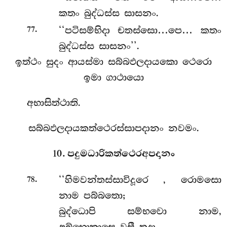
කතං බුද්ධස්ස සාසනං.
.
‘‘පටිසම්භිදා චතස්සො…පෙ… කතං
77
බුද්ධස්ස සාසනං’’.
ඉත්ථං සුදං ආයස්මා සබ්බඵලදායකො ථෙරො
ඉමා ගාථායො
අභාසිත්ථාති.
සබ්බඵලදායකත්ථෙරස්සාපදානං නවමං.
10. පදුමධාරිකත්ථෙරඅපදානං
.
‘‘හිමවන්තස්සාවිදූරෙ
, රොමසො
78
නාම පබ්බතො;
බුද්ධොපි සම්භවො නාම,