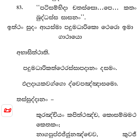
.
‘‘පටිසම්භිදා චතස්සො…පෙ… කතං
83
බුද්ධස්ස සාසනං’’.
ඉත්ථං සුදං ආයස්මා පදුමධාරිකො ථෙරො ඉමා
ගාථායො
අභාසිත්ථාති.
පදුමධාරිකත්ථෙරස්සාපදානං දසමං.
ඵලදායකවග්ගො ද්වෙපඤ්ඤාසමො.
තස්සුද්දානං –
📜
කුරඤ්චියං කපිත්ථඤ්ච, කොසම්බමථ
කෙතකං;
නාගපුප්ඵජ්ජුනඤ්චෙව, කුටජී