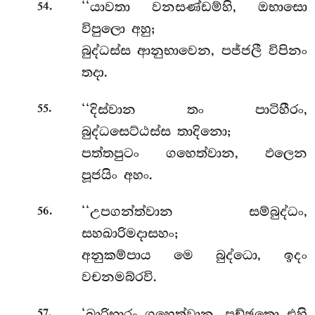
.
‘‘යාවතා වනසණ්ඩම්හි, ඔභාසො
54
විපුලො අහු;
බුද්ධස්ස ආනුභාවෙන, පජ්ජලී විපිනං
තදා.
.
‘‘දිස්වාන තං පාටිහීරං,
55
බුද්ධසෙට්ඨස්ස තාදිනො;
පත්තපුටං ගහෙත්වාන, ඵලෙන
පූජයිං අහං.
.
‘‘උපගන්ත්වාන සම්බුද්ධං,
56
සහඛාරිමදාසහං;
අනුකම්පාය මෙ බුද්ධො, ඉදං
වචනමබ්රවි.
.
‘ඛාරිභාරං ගහෙත්වාන, පච්ඡතො එහි
57