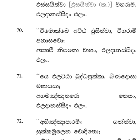
ඵස්සයිත්වා
[ඵුසයිත්වා (ක.)]
විහරාමි,
ඵලදානස්සිදං ඵලං.
.
‘‘විමොක්ඛෙ
අට්ඨ ඵුසිත්වා, විහරාමි
70
අනාසවො;
ආතාපී නිපකො චාහං, ඵලදානස්සිදං
ඵලං.
.
‘‘යෙ ඵලට්ඨා බුද්ධපුත්තා, ඛීණදොසා
71
මහායසා;
අහමඤ්ඤතරො තෙසං,
ඵලදානස්සිදං ඵලං.
.
‘‘අභිඤ්ඤාපාරමිං ගන්ත්වා,
72
සුක්කමූලෙන චොදිතො;