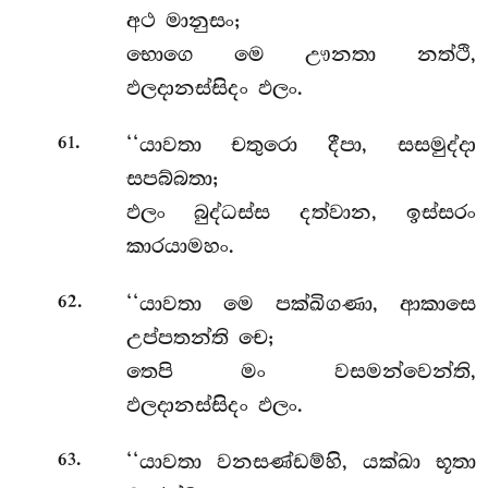
අථ මානුසං;
භොගෙ මෙ ඌනතා නත්ථි,
ඵලදානස්සිදං ඵලං.
.
‘‘යාවතා චතුරො දීපා, සසමුද්දා
61
සපබ්බතා;
ඵලං බුද්ධස්ස දත්වාන, ඉස්සරං
කාරයාමහං.
.
‘‘යාවතා මෙ පක්ඛිගණා, ආකාසෙ
62
උප්පතන්ති චෙ;
තෙපි මං වසමන්වෙන්ති,
ඵලදානස්සිදං ඵලං.
.
‘‘යාවතා වනසණ්ඩම්හි, යක්ඛා භූතා
63