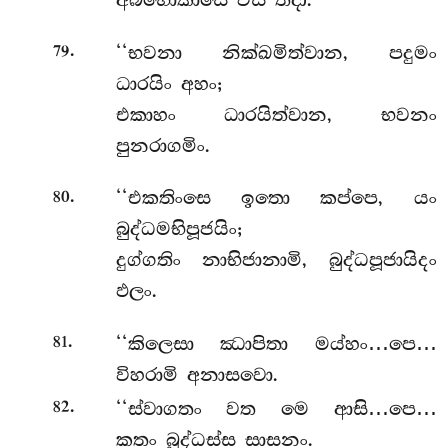
අබ්භොකාසෙ වසී තදා.
.
‘‘භවනා නික්ඛමිත්වාන, පදුමං
79
ධාරයිං අහං;
එකාහං ධාරයිත්වාන, භවනං
පුනරාගමිං.
.
‘‘එකතිංසෙ
ඉතො කප්පෙ, යං
80
බුද්ධමභිපූජයිං;
දුග්ගතිං නාභිජානාමි, බුද්ධපූජායිදං
ඵලං.
.
‘‘කිලෙසා ඣාපිතා මය්හං…පෙ…
81
විහරාමි අනාසවො.
.
‘‘ස්වාගතං වත මෙ ආසි…පෙ…
82
කතං බුද්ධස්ස සාසනං.