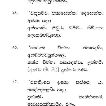
දෙවසඞ්ඝපුරක්ඛතං.
.
‘‘චතුසච්චං පකාසෙන්තං, දෙසෙන්තං
45
අමතං පදං;
අස්සොසිං මධුරං ධම්මං, සිඛිනො
ලොකබන්ධුනො.
.
‘‘ඝොසෙ චිත්තං පසාදෙසිං,
46
අසමප්පටිපුග්ගලෙ;
තත්ථ චිත්තං පසාදෙත්වා, උත්තරිං
[අතරිං (සී. පී.)]
දුත්තරං භවං.
.
‘‘එකතිංසෙ ඉතො කප්පෙ, යං
47
සඤ්ඤමලභිං තදා;
දුග්ගතිං නාභිජානාමි,
ඝොසසඤ්ඤායිදං ඵලං.