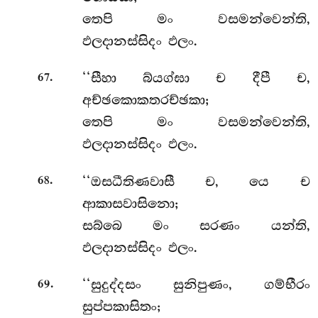
තෙපි මං වසමන්වෙන්ති,
ඵලදානස්සිදං ඵලං.
.
‘‘සීහා බ්යග්ඝා ච දීපී ච,
67
අච්ඡකොකතරච්ඡකා;
තෙපි මං වසමන්වෙන්ති,
ඵලදානස්සිදං ඵලං.
.
‘‘ඔසධීතිණවාසී ච, යෙ ච
68
ආකාසවාසිනො;
සබ්බෙ මං සරණං යන්ති,
ඵලදානස්සිදං ඵලං.
.
‘‘සුදුද්දසං සුනිපුණං, ගම්භීරං
69
සුප්පකාසිතං;