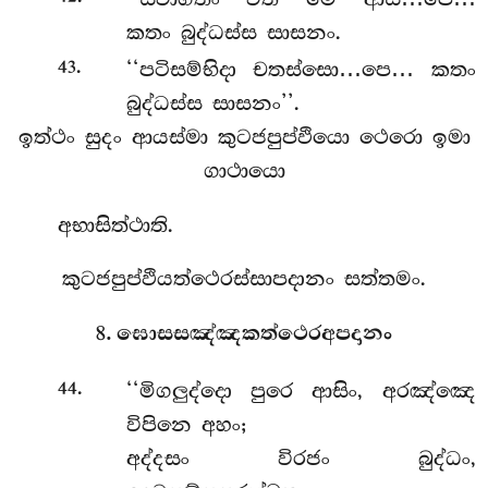
කතං බුද්ධස්ස සාසනං.
.
‘‘පටිසම්භිදා චතස්සො…පෙ… කතං
43
බුද්ධස්ස සාසනං’’.
ඉත්ථං සුදං ආයස්මා කුටජපුප්ඵියො ථෙරො ඉමා
ගාථායො
අභාසිත්ථාති.
කුටජපුප්ඵියත්ථෙරස්සාපදානං සත්තමං.
8. ඝොසසඤ්ඤකත්ථෙරඅපදානං
.
‘‘මිගලුද්දො
පුරෙ ආසිං, අරඤ්ඤෙ
44
විපිනෙ අහං;
අද්දසං විරජං බුද්ධං,