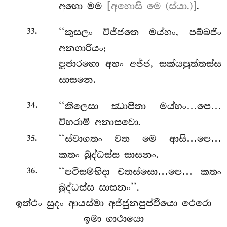
අහො මම
[අහොසි මෙ (ස්යා.)]
.
.
‘‘කුසලං විජ්ජතෙ මය්හං, පබ්බජිං
33
අනගාරියං;
පූජාරහො අහං අජ්ජ, සක්යපුත්තස්ස
සාසනෙ.
.
‘‘කිලෙසා ඣාපිතා මය්හං…පෙ…
34
විහරාමි අනාසවො.
.
‘‘ස්වාගතං වත මෙ ආසි…පෙ…
35
කතං බුද්ධස්ස සාසනං.
.
‘‘පටිසම්භිදා
චතස්සො…පෙ… කතං
36
බුද්ධස්ස සාසනං’’.
ඉත්ථං
සුදං ආයස්මා අජ්ජුනපුප්ඵියො ථෙරො
ඉමා ගාථායො