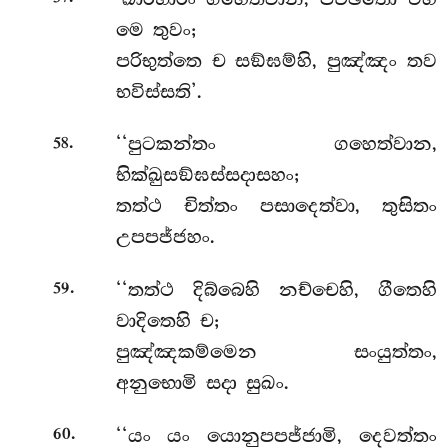
මෙ තුවං;
පරිභුත්තෙ ච සඞ්ඝම්හි, පුඤ්ඤං තව
භවිස්සති’.
.
‘‘පුටකන්තං ගහෙත්වාන,
58
භික්ඛුසඞ්ඝස්සදාසහං;
තත්ථ චිත්තං පසාදෙත්වා, තුසිතං
උපපජ්ජහං.
.
‘‘තත්ථ දිබ්බෙහි නච්චෙහි, ගීතෙහි
59
වාදිතෙහි ච;
පුඤ්ඤකම්මෙන සංයුත්තං,
අනුභොමි සදා සුඛං.
.
‘‘යං
යං යොනුපපජ්ජාමි, දෙවත්තං
60