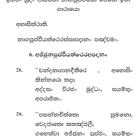
ගාථායො
අභාසිත්ථාති.
නාගපුප්ඵියත්ථෙරස්සාපදානං පඤ්චමං.
6. අජ්ජුනපුප්ඵියත්ථෙරඅපදානං
.
‘‘චන්දභාගානදීතීරෙ
, අහොසිං
28
කින්නරො තදා;
අද්දසං විරජං බුද්ධං, සයම්භුං
අපරාජිතං.
.
‘‘පසන්නචිත්තො සුමනො,
29
වෙදජාතො කතඤ්ජලී;
ගහෙත්වා අජ්ජුනං පුප්ඵං, සයම්භුං