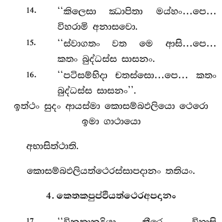
.
‘‘කිලෙසා
ඣාපිතා මය්හං…පෙ…
14
විහරාමි අනාසවො.
.
‘‘ස්වාගතං වත මෙ ආසි…පෙ…
15
කතං බුද්ධස්ස සාසනං.
.
‘‘පටිසම්භිදා චතස්සො…පෙ… කතං
16
බුද්ධස්ස සාසනං’’.
ඉත්ථං සුදං ආයස්මා කොසම්බඵලියො ථෙරො
ඉමා ගාථායො
අභාසිත්ථාති.
කොසම්බඵලියත්ථෙරස්සාපදානං තතියං.
4. කෙතකපුප්ඵියත්ථෙරඅපදානං
.
‘‘විනතානදියා තීරෙ, විහාසි
17