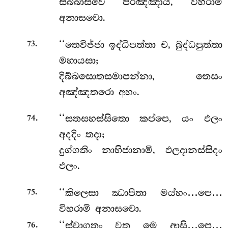
සබ්බාසවෙ පරිඤ්ඤාය, විහරාමි
අනාසවො.
.
‘‘තෙවිජ්ජා ඉද්ධිපත්තා ච, බුද්ධපුත්තා
73
මහායසා;
දිබ්බසොතසමාපන්නා, තෙසං
අඤ්ඤතරො අහං.
.
‘‘සතසහස්සිතො කප්පෙ, යං ඵලං
74
අදදිං තදා;
දුග්ගතිං නාභිජානාමි, ඵලදානස්සිදං
ඵලං.
.
‘‘කිලෙසා ඣාපිතා මය්හං…පෙ…
75
විහරාමි අනාසවො.
.
‘‘ස්වාගතං වත මෙ ආසි…පෙ…
76