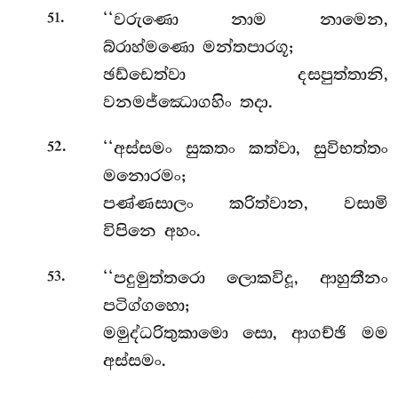
.
‘‘වරුණො
නාම නාමෙන,
51
බ්රාහ්මණො මන්තපාරගූ;
ඡඩ්ඩෙත්වා දසපුත්තානි,
වනමජ්ඣොගහිං තදා.
.
‘‘අස්සමං
සුකතං කත්වා, සුවිභත්තං
52
මනොරමං;
පණ්ණසාලං කරිත්වාන, වසාමි
විපිනෙ අහං.
.
‘‘පදුමුත්තරො ලොකවිදූ, ආහුතීනං
53
පටිග්ගහො;
මමුද්ධරිතුකාමො සො, ආගච්ඡි මම
අස්සමං.