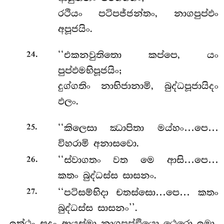
රථියං පටිපජ්ජන්තං, නාගපුප්ඵං
අපූජයිං.
.
‘‘එකනවුතිතො කප්පෙ, යං
24
පුප්ඵමභිපූජයිං;
දුග්ගතිං නාභිජානාමි, බුද්ධපූජායිදං
ඵලං.
.
‘‘කිලෙසා ඣාපිතා මය්හං…පෙ…
25
විහරාමි අනාසවො.
.
‘‘ස්වාගතං වත මෙ ආසි…පෙ…
26
කතං බුද්ධස්ස සාසනං.
.
‘‘පටිසම්භිදා චතස්සො…පෙ… කතං
27
බුද්ධස්ස සාසනං’’.
ඉත්ථං සුදං ආයස්මා නාගපුප්ඵියො ථෙරො ඉමා