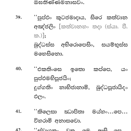
ඔඝතිණ්ණමනාසවං.
.
‘‘පුප්ඵං
කුටජමාදාය, සිරෙ කත්වාන
39
අඤ්ජලිං
[කත්වානහං තදා (ස්යා. පී.
ක.)]
;
බුද්ධස්ස අභිරොපෙසිං, සයම්භුස්ස
මහෙසිනො.
.
‘‘එකතිංසෙ ඉතො කප්පෙ, යං
40
පුප්ඵමභිපූජයිං;
දුග්ගතිං නාභිජානාමි, බුද්ධපූජායිදං
ඵලං.
.
‘‘කිලෙසා
ඣාපිතා මය්හං…පෙ…
41
විහරාමි අනාසවො.
.
‘‘ස්වාගතං වත මෙ ආසි…පෙ…
42