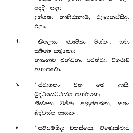
අදදිං තදා;
දුග්ගතිං නාභිජානාමි, ඵලදානස්සිදං
ඵලං.
.
‘‘කිලෙසා
ඣාපිතා මය්හං, භවා
4
සබ්බෙ සමූහතා;
නාගොව බන්ධනං ඡෙත්වා, විහරාමි
අනාසවො.
.
‘‘ස්වාගතං වත මෙ ආසි,
5
බුද්ධසෙට්ඨස්ස සන්තිකෙ;
තිස්සො විජ්ජා අනුප්පත්තා, කතං
බුද්ධස්ස සාසනං.
.
‘‘පටිසම්භිදා චතස්සො, විමොක්ඛාපි
6