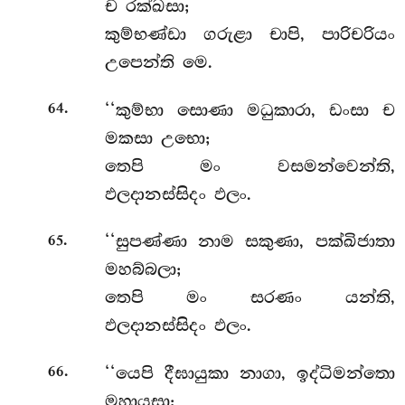
ච රක්ඛසා;
කුම්භණ්ඩා ගරුළා චාපි, පාරිචරියං
උපෙන්ති මෙ.
.
‘‘කුම්භා
සොණා මධුකාරා, ඩංසා ච
64
මකසා උභො;
තෙපි මං වසමන්වෙන්ති,
ඵලදානස්සිදං ඵලං.
.
‘‘සුපණ්ණා
නාම සකුණා, පක්ඛිජාතා
65
මහබ්බලා;
තෙපි මං සරණං යන්ති,
ඵලදානස්සිදං ඵලං.
.
‘‘යෙපි දීඝායුකා නාගා, ඉද්ධිමන්තො
66
මහායසා;