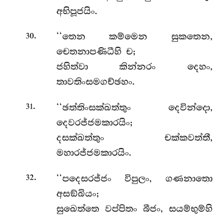
අභිපූජයිං.
.
‘‘තෙන
කම්මෙන සුකතෙන,
30
චෙතනාපණිධීහි ච;
ජහිත්වා කින්නරං දෙහං,
තාවතිංසමගච්ඡහං.
.
‘‘ඡත්තිංසක්ඛත්තුං දෙවින්දො,
31
දෙවරජ්ජමකාරයිං;
දසක්ඛත්තුං චක්කවත්තී,
මහාරජ්ජමකාරයිං.
.
‘‘පදෙසරජ්ජං විපුලං, ගණනාතො
32
අසඞ්ඛියං;
සුඛෙත්තෙ වප්පිතං බීජං, සයම්භුම්හි