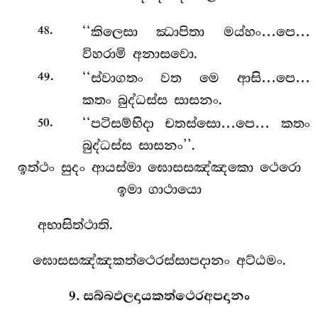
.
‘‘කිලෙසා ඣාපිතා මය්හං…පෙ…
48
විහරාමි අනාසවො.
.
‘‘ස්වාගතං වත මෙ ආසි…පෙ…
49
කතං බුද්ධස්ස සාසනං.
.
‘‘පටිසම්භිදා චතස්සො…පෙ… කතං
50
බුද්ධස්ස සාසනං’’.
ඉත්ථං සුදං ආයස්මා ඝොසසඤ්ඤකො ථෙරො
ඉමා ගාථායො
අභාසිත්ථාති.
ඝොසසඤ්ඤකත්ථෙරස්සාපදානං අට්ඨමං.
9. සබ්බඵලදායකත්ථෙරඅපදානං