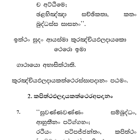
ච අට්ඨිමෙ;
ඡළභිඤ්ඤා සච්ඡිකතා, කතං
බුද්ධස්ස සාසනං’’.
ඉත්ථං සුදං ආයස්මා කුරඤ්චියඵලදායකො
ථෙරො ඉමා
ගාථායො අභාසිත්ථාති.
කුරඤ්චියඵලදායකත්ථෙරස්සාපදානං පඨමං.
2. කපිත්ථඵලදායකත්ථෙරඅපදානං
.
‘‘සුවණ්ණවණ්ණං
සම්බුද්ධං,
7
ආහුතීනං පටිග්ගහං;
රථියං පටිපජ්ජන්තං, කපිත්ථං