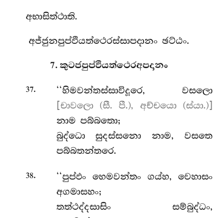
අභාසිත්ථාති.
අජ්ජුනපුප්ඵියත්ථෙරස්සාපදානං ඡට්ඨං.
7. කුටජපුප්ඵියත්ථෙරඅපදානං
.
‘‘හිමවන්තස්සාවිදූරෙ, වසලො
37
[චාවලො (සී. පී.), අච්චයො (ස්යා.)]
නාම පබ්බතො;
බුද්ධො සුදස්සනො නාම, වසතෙ
පබ්බතන්තරෙ.
.
‘‘පුප්ඵං හෙමවන්තං ගය්හ, වෙහාසං
38
අගමාසහං;
තත්ථද්දසාසිං සම්බුද්ධං,