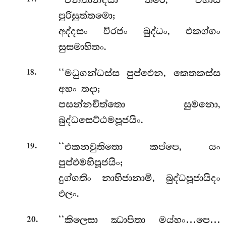
පුරිසුත්තමො;
අද්දසං විරජං බුද්ධං, එකග්ගං
සුසමාහිතං.
.
‘‘මධුගන්ධස්ස
පුප්ඵෙන, කෙතකස්ස
18
අහං තදා;
පසන්නචිත්තො සුමනො,
බුද්ධසෙට්ඨමපූජයිං.
.
‘‘එකනවුතිතො
කප්පෙ, යං
19
පුප්ඵමභිපූජයිං;
දුග්ගතිං නාභිජානාමි, බුද්ධපූජායිදං
ඵලං.
.
‘‘කිලෙසා ඣාපිතා මය්හං…පෙ…
20