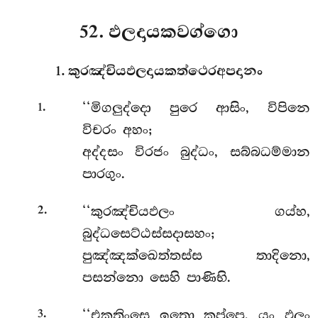
52. ඵලදායකවග්ගො
1. කුරඤ්චියඵලදායකත්ථෙරඅපදානං
.
‘‘මිගලුද්දො
පුරෙ ආසිං, විපිනෙ
1
විචරං අහං;
අද්දසං විරජං බුද්ධං, සබ්බධම්මාන
පාරගුං.
.
‘‘කුරඤ්චියඵලං ගය්හ,
2
බුද්ධසෙට්ඨස්සදාසහං;
පුඤ්ඤක්ඛෙත්තස්ස තාදිනො,
පසන්නො සෙහි පාණිභි.
.
‘‘එකතිංසෙ ඉතො කප්පෙ, යං ඵලං
3