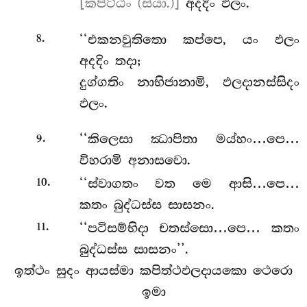
[කපිට්ඨං (ස්යා.)]
අදදිං ඵලං.
.
‘‘එකනවුතිතො
කප්පෙ, යං ඵලං
8
අදදිං තදා;
දුග්ගතිං නාභිජානාමි, ඵලදානස්සිදං
ඵලං.
.
‘‘කිලෙසා ඣාපිතා මය්හං…පෙ…
9
විහරාමි අනාසවො.
.
‘‘ස්වාගතං
වත මෙ ආසි…පෙ…
10
කතං බුද්ධස්ස සාසනං.
.
‘‘පටිසම්භිදා චතස්සො…පෙ… කතං
11
බුද්ධස්ස සාසනං’’.
ඉත්ථං සුදං ආයස්මා කපිත්ථඵලදායකො ථෙරො
ඉමා