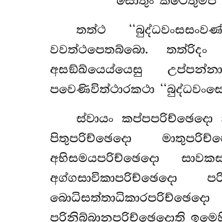
සොතුං කථෙතුම්පි 
තත්ථ
‘‘බුද්ධවංසස
වවත්ථපෙතබ්බො. තත්රිද
අසඞ්ඛ්යෙය්යෙසු උප්පන්න
පවෙණිවිත්ථාරකථා ‘‘බුද්ධවංස
ස්වායං කප්පපරිච්ඡෙදො
පිතුපරිච්ඡෙදො
මාතුපරි
අභිසමයපරිච්ඡෙදො සාවකස
අග්ගසාවිකාපරිච්ඡෙදො පර
බොධිසත්තාධිකාරපරිච්ඡෙද
පරිනිබ්බානපරිච්ඡෙදොති ඉමෙහ