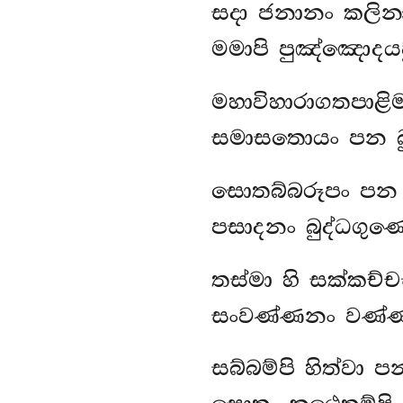
සදා
ජනානං කලිනා
මමාපි පුඤ්ඤොදයව
මහාවිහාරාගතපාළි
සමාසතොයං පන බු
සොතබ්බරූපං ප
පසාදනං බුද්ධගුණ
තස්මා හි සක්කච්ච
සංවණ්ණනං වණ්ණය
සබ්බම්පි හිත්වා 