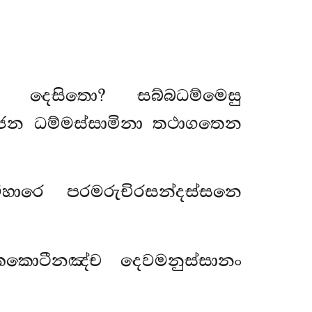
දෙසිතො? සබ්බධම්මෙසු
ාජෙන
ධම්මස්සාමිනා තථාගතෙන
ිහාරෙ පරමරුචිරසන්දස්සනෙ
ෙකකොටීනඤ්ච දෙවමනුස්සානං