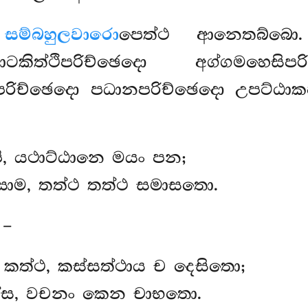
න
සම්බහුලවාරො
පෙත්ථ ආනෙතබ්බො.
ටකිත්ථිපරිච්ඡෙදො අග්ගමහෙසිපර
පරිච්ඡෙදො
පධානපරිච්ඡෙදො උපට්ඨාකප
පි, යථාට්ඨානෙ මයං පන;
්සාම, තත්ථ තත්ථ සමාසතො.
 –
කත්ථ, කස්සත්ථාය ච දෙසිතො;
ස්ස, වචනං කෙන චාභතො.