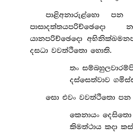
පාළිඅනාරුළ්හො ප
පාසාදත්තයපරිච්ඡෙදො නා
යානපරිච්ඡෙදො අභිනික්ඛමන
දසධා වවත්ථිතො හොති.
තං සම්බහුලවාරම්
දස්සෙත්වාව ගමිස
සො එවං වවත්ථිතො පන
කෙනායං දෙසිතො 
කිමත්ථාය කදා ක