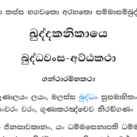
 තස්ස භගවතො අරහතො සම්මාසම්බුද්
ඛුද්දකනිකායෙ
බුද්ධවංස-අට්ඨකථා
ගන්ථාරම්භකථා
ුණාලයං ලයං, මලස්ස
බුද්ධං
සුසමාහිතං
වරං වරං, ගුණාකරඤ්චෙව නිරඞ්ගණං
ජිනසාවකානං, යං ධම්මසෙනාපති ධම්ම