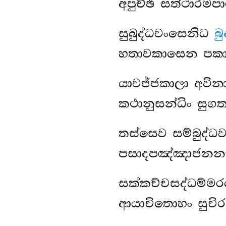
අපුච්ඡි සත්ථාරම
සුබුද්ධවංසෙනිධ
බ
හතාවකාසෙන පකා
යාවජ්ජකාලා
අවින
කථානුසන්ධිං සුගත
තස්සෙව
සම්බුද්
පසාදපඤ්ඤාජනනස
සක්කච්චසද්ධම්
ආයාචිතොහං සුචිර