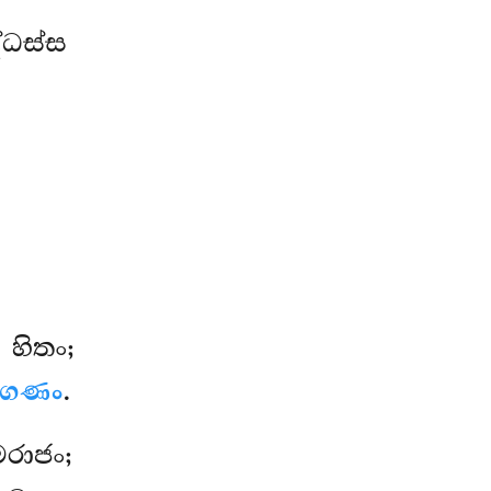
ධස්ස
 හිතං;
ගණං
.
රාජං;