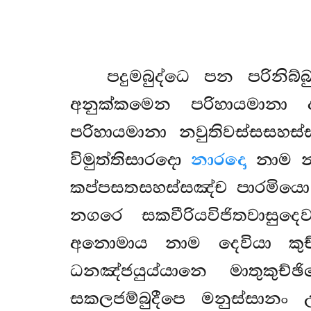
පදුමබුද්ධෙ
පන පරිනිබ්
අනුක්කමෙන පරිහායමානා දස
පරිහායමානා නවුතිවස්සසහස
විමුත්තිසාරදො
නාරදො
නාම නර
කප්පසතසහස්සඤ්ච පාරමියො ප
නගරෙ සකවීරියවිජිතවාසු
අනොමාය නාම දෙවියා කුච්
ධනඤ්ජයුය්යානෙ මාතුකු
සකලජම්බුදීපෙ මනුස්සානං