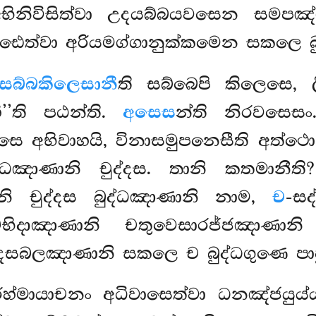
අභිනිවිසිත්වා උදයබ්බයවසෙන සමපඤ
ඪෙත්වා අරියමග්ගානුක්කමෙන සකලෙ බු
සබ්බකිලෙසානී
ති සබ්බෙපි කිලෙසෙ, ලි
ී’’ති පඨන්ති.
අසෙස
න්ති නිරවසෙස
ෙ අභිවාහයි, විනාසමුපනෙසීති අත්ථ
ද්ධඤාණානි චුද්දස. තානි කතමානීත
නි චුද්දස බුද්ධඤාණානි නාම,
ච
-ස
භිදාඤාණානි චතුවෙසාරජ්ජඤාණානි
දසබලඤාණානි සකලෙ ච බුද්ධගුණෙ පාප
බ්රහ්මායාචනං අධිවාසෙත්වා ධනඤ්ජයු