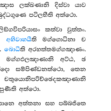
්ඤාස ලක්ඛණානි දිස්වා යාව
ද්ධගුණෙ පටිලභීති අත්ථො.
ඞ්ගවිපරියාසං කත්වා වුත්තං.
ං.
අභිවාහයී
ති මග්ගොධිනා ච
ො.
බොධී
ති අරහත්තමග්ගඤාණං.
ි? මග්ගඵලඤාණානි අට්ඨ, ඡ
ද්දො සම්පිණ්ඩනත්ථො, තෙන
 චතුයොනිපරිච්ඡෙදකඤාණානි
ුණීති අත්ථො.
ය්යානෙ අත්තනා සහ පබ්බජිතෙ