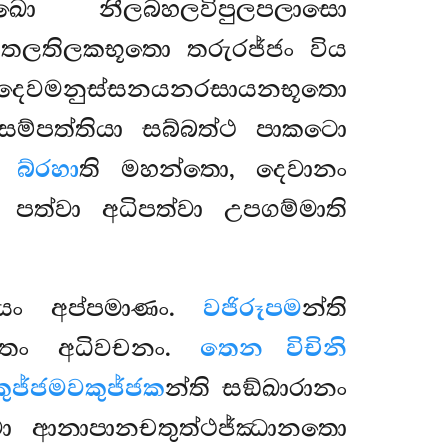
සාඛො නීලබහලවිපුලපලාසො
ීතලතිලකභූතො තරුරජ්ජං විය
 දෙවමනුස්සනයනරසායනභූතො
ම්පත්තියා සබ්බත්ථ පාකටො
ි.
බ්රහා
ති මහන්තො, දෙවානං
පත්වා අධිපත්වා උපගම්මාති
ය්යං අප්පමාණං.
වජිරූපම
න්ති
්සෙතං අධිවචනං.
තෙන විචිනි
කුජ්ජමවකුජ්ජක
න්ති සඞ්ඛාරානං
ත්වා ආනාපානචතුත්ථජ්ඣානතො