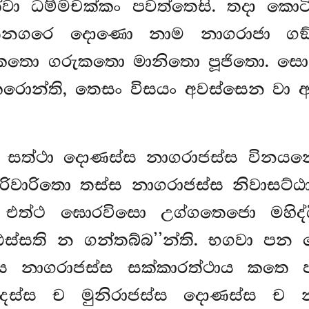
ත්වා ධම්මචක්කං පවත්තෙසි. තදා ක
නගරෙ දොණො නාම නාගරාජා ගඞ්ගා
තො ගරුකතො මානිතො පූජිතො. සො 
කරොන්ති, තෙසං විසයං අවස්සෙන වා
සත්ථා දොණස්ස නාගරාජස්ස විනයනෙ
 පරිවාරිතො තස්ස නාගරාජස්ස නිවාසට්
වා, එත්ථ ඝොරවිසො උග්ගතෙජො මහිද
ෙස්සති න ගන්තබ්බ’’න්ති. භගවා ප
්ස නාගරාජස්ස සක්කාරත්ථාය කතෙ ප
දස්ස ච මුනිරාජස්ස දොණස්ස ච නාග