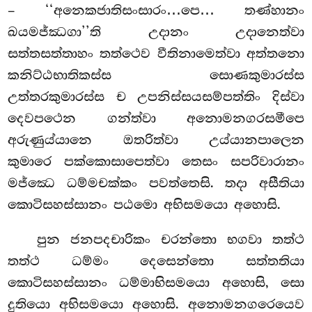
– ‘‘අනෙකජාතිසංසාරං…පෙ… තණ්හානං
ඛයමජ්ඣගා’’ති උදානං උදානෙත්වා
සත්තසත්තාහං තත්ථෙව වීතිනාමෙත්වා අත්තනො
කනිට්ඨභාතිකස්ස සොණකුමාරස්ස
උත්තරකුමාරස්ස ච උපනිස්සයසම්පත්තිං දිස්වා
දෙවපථෙන ගන්ත්වා අනොමනගරසමීපෙ
අරුණුය්යානෙ ඔතරිත්වා උය්යානපාලෙන
කුමාරෙ පක්කොසාපෙත්වා තෙසං සපරිවාරානං
මජ්ඣෙ ධම්මචක්කං පවත්තෙසි. තදා අසීතියා
කොටිසහස්සානං පඨමො අභිසමයො අහොසි.
පුන
ජනපදචාරිකං චරන්තො භගවා තත්ථ
තත්ථ ධම්මං දෙසෙන්තො සත්තතියා
කොටිසහස්සානං ධම්මාභිසමයො අහොසි, සො
දුතියො අභිසමයො අහොසි. අනොමනගරෙයෙව