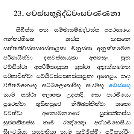
23. වෙස්සභූබුද්ධවංසවණ්ණනා
සිඛිස්ස
පන සම්මාසම්බුද්ධස්ස අපරභාගෙ
අන්තරහිතෙ තස්ස සාසනෙ
සත්තතිවස්සසහස්සායුකා මනුස්සා අනුක්කමෙන
පරිහායිත්වා දසවස්සායුකා අහෙසුං. පුන
වඩ්ඪිත්වා අපරිමිතායුකා හුත්වා අනුක්කමෙන
පරිහායිත්වා සට්ඨිවස්සසහස්සායුකා අහෙසුං. තදා
විජිතමනොභූ සබ්බලොකාභිභූ සයම්භූ
වෙස්සභූ
නාම සත්ථා ලොකෙ උදපාදි. සො පාරමියො
පූරෙත්වා තුසිතපුරෙ නිබ්බත්තිත්වා තතො
චවිත්වා අනොමනගරෙ සුප්පතීතස්ස
සුප්පතීතස්ස නාම රඤ්ඤො අග්ගමහෙසියා
සීලවතියා යසවතියා නාම කුච්ඡිස්මිං පටිසන්ධිං