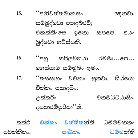
.
‘‘අනිවත්තමානසං ඤත්වා,
15
සම්බුද්ධො එතදබ්රවි;
එකත්තිංසෙ ඉතො කප්පෙ, අයං
බුද්ධො භවිස්සති.
.
‘‘අහු කපිලව්හයා රම්මා…පෙ…
16
හෙස්සාම සම්මුඛං ඉමං.
.
‘‘තස්සාහං වචනං සුත්වා, භිය්යො
17
චිත්තං පසාදයිං;
උත්තරිං වතමධිට්ඨාසිං,
දසපාරමිපූරියා’’ති.
තත්ථ
චක්කං වත්තිත
න්ති ධම්මචක්කං
පවත්තිතං.
පණීතං ධම්ම
න්ති