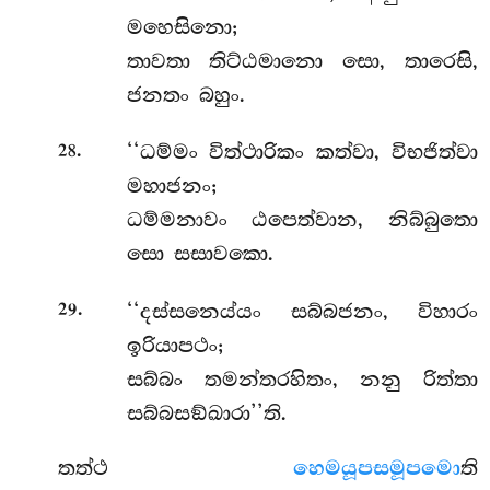
මහෙසිනො;
තාවතා තිට්ඨමානො සො, තාරෙසි,
ජනතං බහුං.
.
‘‘ධම්මං විත්ථාරිකං කත්වා, විභජිත්වා
28
මහාජනං;
ධම්මනාවං ඨපෙත්වාන, නිබ්බුතො
සො සසාවකො.
.
‘‘දස්සනෙය්යං සබ්බජනං, විහාරං
29
ඉරියාපථං;
සබ්බං තමන්තරහිතං, නනු රිත්තා
සබ්බසඞ්ඛාරා’’ති.
තත්ථ
හෙමයූපසමූපමො
ති