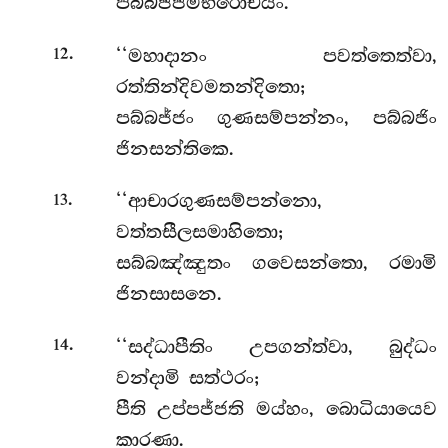
පබ්බජ්ජමභිරොචයිං.
.
‘‘මහාදානං පවත්තෙත්වා,
12
රත්තින්දිවමතන්දිතො;
පබ්බජ්ජං ගුණසම්පන්නං, පබ්බජිං
ජිනසන්තිකෙ.
.
‘‘ආචාරගුණසම්පන්නො,
13
වත්තසීලසමාහිතො;
සබ්බඤ්ඤුතං ගවෙසන්තො, රමාමි
ජිනසාසනෙ.
.
‘‘සද්ධාපීතිං
උපගන්ත්වා, බුද්ධං
14
වන්දාමි සත්ථරං;
පීති උප්පජ්ජති මය්හං, බොධියායෙව
කාරණා.