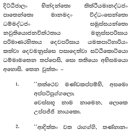
දිට්ඨිජාලං භින්දන්තො තිත්ථියමානද්ධජං
පාතෙන්තො මානමදං විද්ධංසෙන්තො
ධම්මද්ධජං සමුස්සයන්තො
නවුතියොජනවිත්ථතාය මනුස්සපරිසාය
පරිමාණරහිතාය දෙවපරිසාය යමකපාටිහාරියං
කත්වා දෙවමනුස්සෙ පසාදෙත්වා සට්ඨිකොටියො
ධම්මාමතෙන තප්පෙසි, සො තතියො අභිසමයො
අහොසි. තෙන වුත්තං –
.
‘‘තත්ථෙව මණ්ඩකප්පම්හි, අසමො
1
අප්පටිපුග්ගලො;
වෙස්සභූ නාම නාමෙන, ලොකෙ
උප්පජ්ජි නායකො.
.
‘‘ආදිත්තං
වත රාගග්ගි, තණ්හානං
2