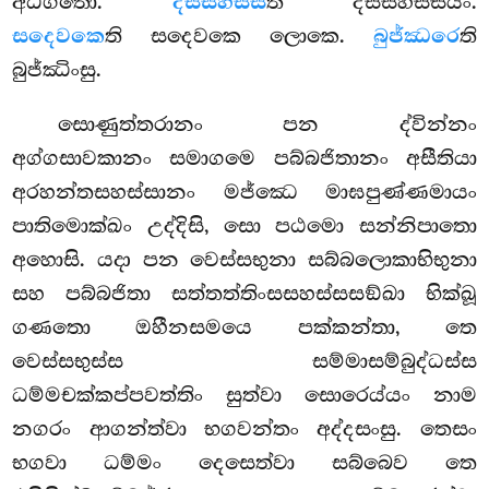
අධිගතො.
දසසහස්සී
ති දසසහස්සියං.
සදෙවකෙ
ති සදෙවකෙ ලොකෙ.
බුජ්ඣරෙ
ති
බුජ්ඣිංසු.
සොණුත්තරානං
පන ද්වින්නං
අග්ගසාවකානං සමාගමෙ පබ්බජිතානං අසීතියා
අරහන්තසහස්සානං මජ්ඣෙ මාඝපුණ්ණමායං
පාතිමොක්ඛං උද්දිසි, සො පඨමො සන්නිපාතො
අහොසි. යදා පන වෙස්සභුනා සබ්බලොකාභිභුනා
සහ පබ්බජිතා සත්තත්තිංසසහස්සසඞ්ඛා භික්ඛූ
ගණතො ඔහීනසමයෙ පක්කන්තා, තෙ
වෙස්සභුස්ස සම්මාසම්බුද්ධස්ස
ධම්මචක්කප්පවත්තිං සුත්වා සොරෙය්යං නාම
නගරං ආගන්ත්වා භගවන්තං අද්දසංසු. තෙසං
භගවා ධම්මං දෙසෙත්වා සබ්බෙව තෙ