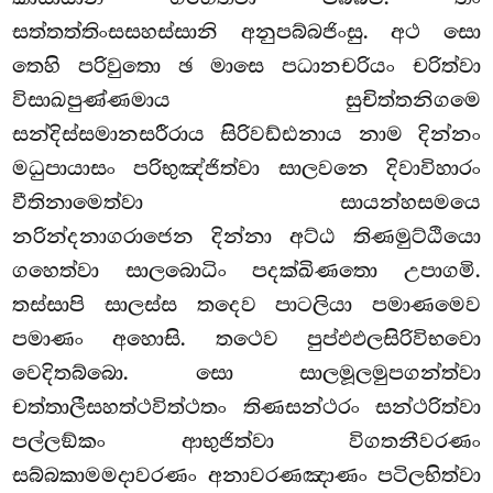
සත්තත්තිංසසහස්සානි අනුපබ්බජිංසු. අථ සො
තෙහි පරිවුතො ඡ මාසෙ පධානචරියං චරිත්වා
විසාඛපුණ්ණමාය සුචිත්තනිගමෙ
සන්දිස්සමානසරීරාය සිරිවඩ්ඪනාය නාම දින්නං
මධුපායාසං පරිභුඤ්ජිත්වා සාලවනෙ දිවාවිහාරං
වීතිනාමෙත්වා සායන්හසමයෙ
නරින්දනාගරාජෙන දින්නා අට්ඨ තිණමුට්ඨියො
ගහෙත්වා සාලබොධිං පදක්ඛිණතො උපාගමි.
තස්සාපි සාලස්ස තදෙව පාටලියා පමාණමෙව
පමාණං අහොසි. තථෙව පුප්ඵඵලසිරිවිභවො
වෙදිතබ්බො. සො සාලමූලමුපගන්ත්වා
චත්තාලීසහත්ථවිත්ථතං තිණසන්ථරං සන්ථරිත්වා
පල්ලඞ්කං ආභුජිත්වා විගතනීවරණං
සබ්බකාමමදාවරණං අනාවරණඤාණං පටිලභිත්වා