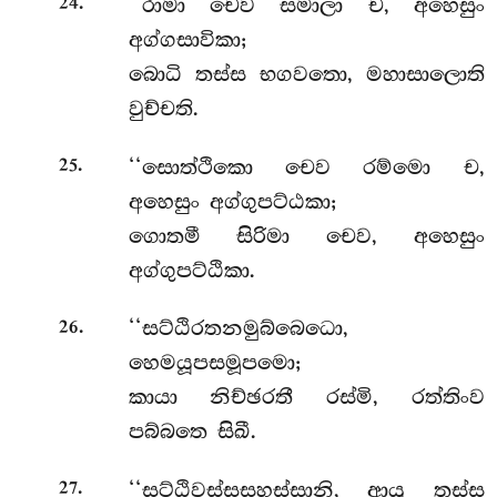
.
‘‘රාමා චෙව සමාලා ච, අහෙසුං
24
අග්ගසාවිකා;
බොධි තස්ස භගවතො, මහාසාලොති
වුච්චති.
.
‘‘සොත්ථිකො
චෙව රම්මො ච,
25
අහෙසුං අග්ගුපට්ඨකා;
ගොතමී සිරිමා චෙව, අහෙසුං
අග්ගුපට්ඨිකා.
.
‘‘සට්ඨිරතනමුබ්බෙධො,
26
හෙමයූපසමූපමො;
කායා නිච්ඡරතී රස්මි, රත්තිංව
පබ්බතෙ සිඛී.
.
‘‘සට්ඨිවස්සසහස්සානි, ආයු තස්ස
27