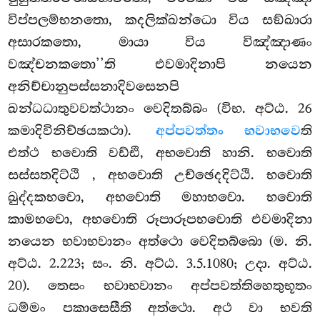
විප්පලම්භනතො, කදලික්ඛන්ධො විය සඞ්ඛාරා
අසාරකතො, මායා විය විඤ්ඤාණං
වඤ්චනකතො’’ති එවමාදිනාපි නයෙන
අනිච්චානුපස්සනාදිවසෙනපි
ඛන්ධධාතුවවත්ථානං වෙදිතබ්බං (විභ. අට්ඨ. 26
කමාදිවිනිච්ඡයකථා).
අප්පවත්තං භවාභවෙ
ති
එත්ථ භවොති වඩ්ඪි, අභවොති හානි. භවොති
සස්සතදිට්ඨි
, අභවොති උච්ඡෙදදිට්ඨි. භවොති
ඛුද්දකභවො, අභවොති මහාභවො. භවොති
කාමභවො, අභවොති රූපාරූපභවොති එවමාදිනා
නයෙන භවාභවානං අත්ථො වෙදිතබ්බො (ම. නි.
අට්ඨ. 2.223; සං. නි. අට්ඨ. 3.5.1080; උදා. අට්ඨ.
20). තෙසං භවාභවානං අප්පවත්තිහෙතුභූතං
ධම්මං පකාසෙසීති අත්ථො. අථ වා භවති