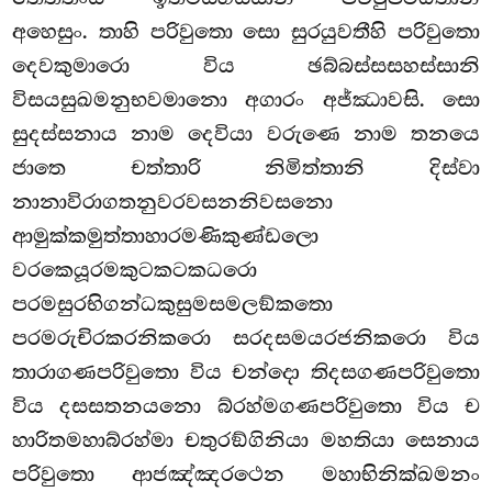
අහෙසුං. තාහි පරිවුතො සො සුරයුවතීහි පරිවුතො
දෙවකුමාරො විය ඡබ්බස්සසහස්සානි
විසයසුඛමනුභවමානො අගාරං
අජ්ඣාවසි. සො
සුදස්සනාය නාම දෙවියා වරුණෙ නාම තනයෙ
ජාතෙ චත්තාරි නිමිත්තානි දිස්වා
නානාවිරාගතනුවරවසනනිවසනො
ආමුක්කමුත්තාහාරමණිකුණ්ඩලො
වරකෙයූරමකුටකටකධරො
පරමසුරභිගන්ධකුසුමසමලඞ්කතො
පරමරුචිරකරනිකරො සරදසමයරජනිකරො විය
තාරාගණපරිවුතො විය චන්දො තිදසගණපරිවුතො
විය දසසතනයනො බ්රහ්මගණපරිවුතො විය ච
හාරිතමහාබ්රහ්මා චතුරඞ්ගිනියා මහතියා සෙනාය
පරිවුතො ආජඤ්ඤරථෙන මහාභිනික්ඛමනං