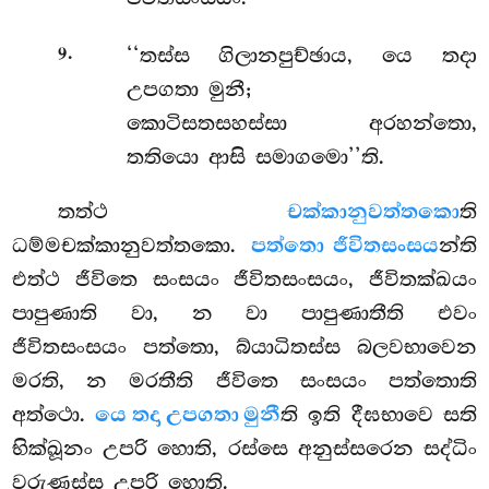
.
‘‘තස්ස
ගිලානපුච්ඡාය, යෙ තදා
9
උපගතා මුනී;
කොටිසතසහස්සා අරහන්තො,
තතියො ආසි සමාගමො’’ති.
තත්ථ
චක්කානුවත්තකො
ති
ධම්මචක්කානුවත්තකො.
පත්තො ජීවිතසංසය
න්ති
එත්ථ ජීවිතෙ සංසයං ජීවිතසංසයං, ජීවිතක්ඛයං
පාපුණාති වා, න වා පාපුණාතීති එවං
ජීවිතසංසයං පත්තො, බ්යාධිතස්ස
බලවභාවෙන
මරති, න මරතීති ජීවිතෙ සංසයං පත්තොති
අත්ථො.
යෙ තදා උපගතා මුනී
ති ඉති දීඝභාවෙ සති
භික්ඛූනං උපරි හොති, රස්සෙ අනුස්සරෙන සද්ධිං
වරුණස්ස උපරි හොති.