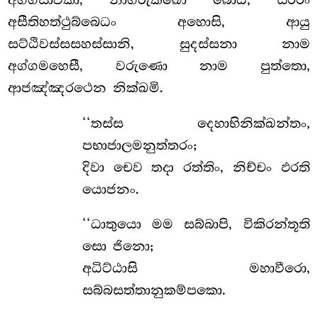
අසීතිහත්ථුබ්බෙධං අහොසි, ආයු
සට්ඨිවස්සසහස්සානි, සුදස්සනා නාම
අග්ගමහෙසී, වරුණො නාම පුත්තො,
ආජඤ්ඤරථෙන නික්ඛමි.
‘‘තස්ස දෙහාභිනික්ඛන්තං,
පභාජාලමනුත්තරං;
දිවා චෙව තදා රත්තිං, නිච්චං ඵරති
යොජනං.
‘‘ධාතුයො මම සබ්බාපි, විකිරන්තූති
සො ජිනො;
අධිට්ඨාසි මහාවීරො,
සබ්බසත්තානුකම්පකො.