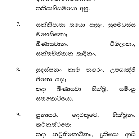
තතියාභිසමයො අහු.
.
සන්නිපාතා තයො ආසුං, සුමෙධස්ස
7
මහෙසිනො;
ඛීණාසවානං විමලානං,
සන්තචිත්තාන තාදිනං.
.
සුදස්සනං
නාම නගරං, උපගඤ්ඡි
8
ජිනො යදා;
තදා ඛීණාසවා භික්ඛූ, සමිංසු
සතකොටියො.
.
පුනාපරං දෙවකූටෙ, භික්ඛූනං
9
කථිනත්ථතෙ;
තදා නවුතිකොටීනං, දුතියො ආසි