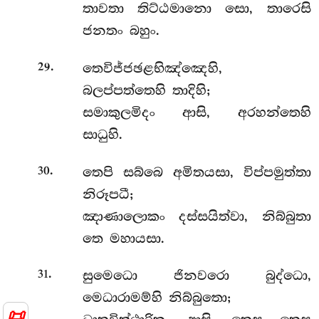
තාවතා තිට්ඨමානො සො, තාරෙසි
ජනතං බහුං.
.
තෙවිජ්ජඡළභිඤ්ඤෙහි,
29
බලප්පත්තෙහි තාදිහි;
සමාකුලමිදං ආසි, අරහන්තෙහි
සාධුහි.
.
තෙපි සබ්බෙ අමිතයසා, විප්පමුත්තා
30
නිරූපධී;
ඤාණාලොකං දස්සයිත්වා, නිබ්බුතා
තෙ මහායසා.
.
සුමෙධො ජිනවරො බුද්ධො,
31
මෙධාරාමම්හි නිබ්බුතො;
📜