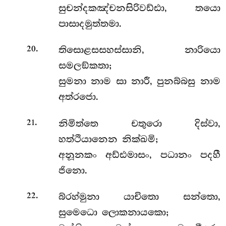
සුචන්දකඤ්චනසිරිවඩ්ඪා, තයො
පාසාදමුත්තමා.
.
තිසොළසසහස්සානි, නාරියො
20
සමලඞ්කතා;
සුමනා නාම සා නාරී, පුනබ්බසු නාම
අත්රජො.
.
නිමිත්තෙ චතුරො දිස්වා,
21
හත්ථියානෙන නික්ඛමි;
අනූනකං අඩ්ඪමාසං, පධානං පදහී
ජිනො.
.
බ්රහ්මුනා යාචිතො සන්තො,
22
සුමෙධො ලොකනායකො;