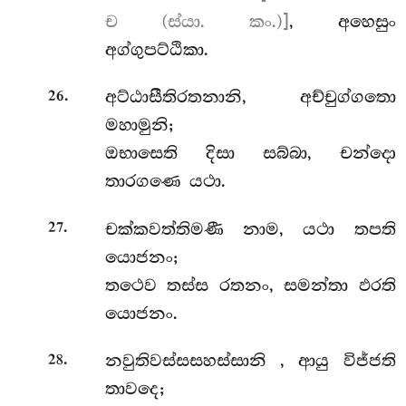
ච (ස්යා. කං.)]
, අහෙසුං
අග්ගුපට්ඨිකා.
.
අට්ඨාසීතිරතනානි, අච්චුග්ගතො
26
මහාමුනි;
ඔභාසෙති දිසා සබ්බා, චන්දො
තාරගණෙ යථා.
.
චක්කවත්තිමණී
නාම, යථා තපති
27
යොජනං;
තථෙව තස්ස රතනං, සමන්තා ඵරති
යොජනං.
.
නවුතිවස්සසහස්සානි
, ආයු විජ්ජති
28
තාවදෙ;