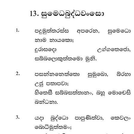
13. සුමෙධබුද්ධවංසො
.
පදුමුත්තරස්ස
අපරෙන, සුමෙධො
1
නාම නායකො;
දුරාසදො උග්ගතෙජො,
සබ්බලොකුත්තමො මුනි.
.
පසන්නනෙත්තො සුමුඛො, බ්රහා
2
උජු පතාපවා;
හිතෙසී සබ්බසත්තානං, බහූ මොචෙසි
බන්ධනා.
.
යදා බුද්ධො පාපුණිත්වා, කෙවලං
3
බොධිමුත්තමං;