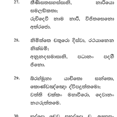
.
තීණිසතසහස්සානි, නාරියො
27
සමලඞ්කතා;
රුචිදෙවී නාම නාරී, විජිතසෙනො
අත්රජො.
.
නිමිත්තෙ චතුරො දිස්වා, රථයානෙන
28
නික්ඛමි;
අනූනදසමාසානි, පධානං පදහී
ජිනො.
.
බ්රහ්මුනා
යාචිතො සන්තො,
29
කොණ්ඩඤ්ඤො ද්විපදුත්තමො;
වත්ති චක්කං මහාවීරො, දෙවානං
නගරුත්තමෙ.
.
භද්දො චෙව සුභද්දො ච, අහෙසුං
30