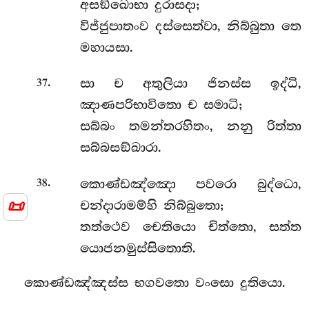
අසඞ්ඛොභා දුරාසදා;
විජ්ජුපාතංව දස්සෙත්වා, නිබ්බුතා තෙ
මහායසා.
.
සා ච අතුලියා ජිනස්ස ඉද්ධි,
37
ඤාණපරිභාවිතො ච සමාධි;
සබ්බං තමන්තරහිතං, නනු රිත්තා
සබ්බසඞ්ඛාරා.
.
කොණ්ඩඤ්ඤො පවරො බුද්ධො,
38
📜
චන්දාරාමම්හි නිබ්බුතො;
තත්ථෙව චෙතියො චිත්තො, සත්ත
යොජනමුස්සිතොති.
කොණ්ඩඤ්ඤස්ස භගවතො වංසො දුතියො.