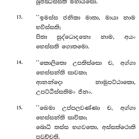
බුජ්ඣිස්සති මහායසො.
.
‘‘ඉමස්ස ජනිකා මාතා, මායා නාම
13
භවිස්සති;
පිතා සුද්ධොදනො නාම, අයං
හෙස්සති ගොතමො.
.
‘‘කොලිතො උපතිස්සො ච, අග්ගා
14
හෙස්සන්ති සාවකා;
ආනන්දො නාමුපට්ඨාකො,
උපට්ඨිස්සතිමං ජිනං.
.
‘‘ඛෙමා උප්පලවණ්ණා ච, අග්ගා
15
හෙස්සන්ති සාවිකා;
බොධි
තස්ස භගවතො, අස්සත්ථොති
පවුච්චති.