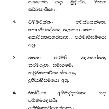
පකාසෙසි සදා බුද්ධො, හිතාය
සබ්බපාණිනං.
.
ධම්මචක්කං
පවත්තෙන්තෙ,
4
කොණ්ඩඤ්ඤෙ ලොකනායකෙ;
කොටිසතසහස්සානං, පඨමාභිසමයො
අහු.
.
තතො පරම්පි දෙසෙන්තෙ,
5
නරමරූනං සමාගමෙ;
නවුතිකොටිසහස්සානං,
දුතියාභිසමයො අහු.
.
තිත්ථියෙ අභිමද්දන්තො, යදා
6
ධම්මමදෙසයි;
අසීතිකොටිසහස්සානං,