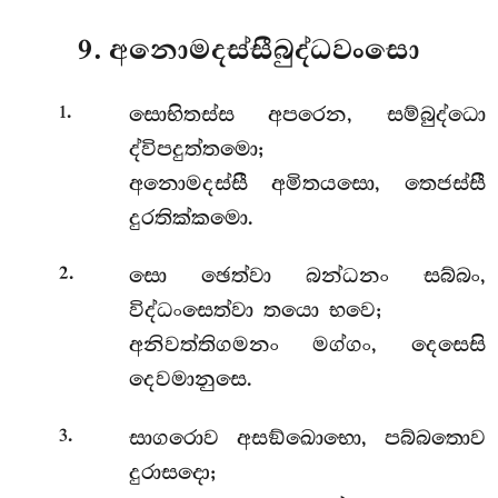
9. අනොමදස්සීබුද්ධවංසො
.
සොභිතස්ස
අපරෙන, සම්බුද්ධො
1
ද්විපදුත්තමො;
අනොමදස්සී අමිතයසො, තෙජස්සී
දුරතික්කමො.
.
සො ඡෙත්වා බන්ධනං සබ්බං,
2
විද්ධංසෙත්වා තයො භවෙ;
අනිවත්තිගමනං මග්ගං, දෙසෙසි
දෙවමානුසෙ.
.
සාගරොව අසඞ්ඛොභො, පබ්බතොව
3
දුරාසදො;