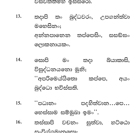
වසවත්තිම්හි ඉස්සරො.
.
තදාපි තං බුද්ධවරං, උපගන්ත්වා
13
මහෙසිනං;
අන්නපානෙන තප්පෙසිං, සසඞ්ඝං
ලොකනායකං.
.
සොපි මං තදා බ්යාකාසි,
14
විසුද්ධනයනො මුනි;
‘‘අපරිමෙය්යිතො කප්පෙ, අයං
බුද්ධො භවිස්සති.
.
‘‘පධානං
පදහිත්වාන…පෙ…
15
හෙස්සාම සම්මුඛා ඉමං’’.
.
තස්සාපි වචනං සුත්වා, හට්ඨො
16
සංවිග්ගමානසො;