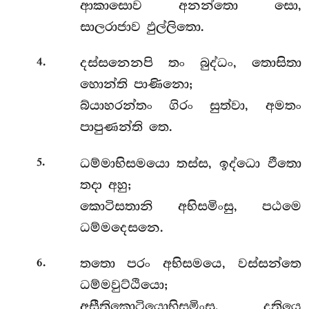
ආකාසොව අනන්තො සො,
සාලරාජාව ඵුල්ලිතො.
.
දස්සනෙනපි තං බුද්ධං, තොසිතා
4
හොන්ති පාණිනො;
බ්යාහරන්තං ගිරං සුත්වා, අමතං
පාපුණන්ති තෙ.
.
ධම්මාභිසමයො
තස්ස, ඉද්ධො ඵීතො
5
තදා අහු;
කොටිසතානි අභිසමිංසු, පඨමෙ
ධම්මදෙසනෙ.
.
තතො පරං අභිසමයෙ, වස්සන්තෙ
6
ධම්මවුට්ඨියො;
අසීතිකොටියොභිසමිංසු, දුතියෙ