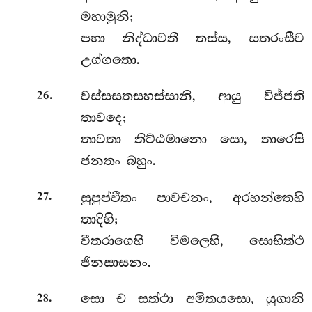
මහාමුනි;
පභා නිද්ධාවතී තස්ස, සතරංසීව
උග්ගතො.
.
වස්සසතසහස්සානි, ආයු විජ්ජති
26
තාවදෙ;
තාවතා තිට්ඨමානො සො, තාරෙසි
ජනතං බහුං.
.
සුපුප්ඵිතං පාවචනං, අරහන්තෙහි
27
තාදිහි;
වීතරාගෙහි විමලෙහි, සොභිත්ථ
ජිනසාසනං.
.
සො ච සත්ථා අමිතයසො, යුගානි
28