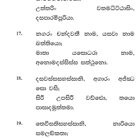
උත්තරිං වතමධිට්ඨාසිං,
දසපාරමිපූරියා.
.
නගරං
චන්දවතී නාම, යසවා නාම
17
ඛත්තියො;
මාතා යසොධරා නාම,
අනොමදස්සිස්ස සත්ථුනො.
.
දසවස්සසහස්සානි, අගාරං අජ්ඣ
18
සො වසි;
සිරී උපසිරී වඩ්ඪො, තයො
පාසාදමුත්තමා.
.
තෙවීසතිසහස්සානි, නාරියො
19
සමලඞ්කතා;