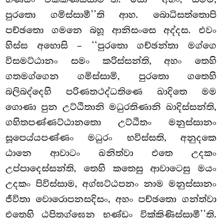
පුරතො ගමිස්සාමී’’ති
ආහ. බොධිසත්තොපි
පච්ඡතො ගමනෙ බහූ ආනිසංසෙ අද්දස. එවං
හිස්ස අහොසි – ‘‘පුරතො ගච්ඡන්තා මග්ගෙ
විසමට්ඨානං සමං කරිස්සන්ති, අහං තෙහි
ගතමග්ගෙන ගමිස්සාමි, පුරතො ගතෙහි
බලිබද්දෙහි පරිණතථද්ධතිණෙ
ඛාදිතෙ මම
ගොණා පුන උට්ඨිතානි මධුරතිණානි ඛාදිස්සන්ති,
ගහිතපණ්ණට්ඨානතො උට්ඨිතං මනුස්සානං
සූපෙය්යපණ්ණං මධුරං භවිස්සති, අනුදකෙ
ඨානෙ ආවාටං ඛනිත්වා එතෙ උදකං
උප්පාදෙස්සන්ති, තෙහි කතෙසු ආවාටෙසු මයං
උදකං පිවිස්සාම, අග්ඝට්ඨපනං නාම මනුස්සානං
ජීවිතා වොරොපනසදිසං, අහං පච්ඡතො ගන්ත්වා
එතෙහි ඨපිතග්ඝෙන භණ්ඩං වික්කිණිස්සාමී’’ති.