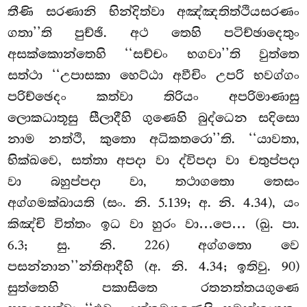
තීණි සරණානි භින්දිත්වා අඤ්ඤතිත්ථියසරණං
ගතා’’ති පුච්ඡි. අථ තෙහි පටිච්ඡාදෙතුං
අසක්කොන්තෙහි ‘‘සච්චං භගවා’’ති වුත්තෙ
සත්ථා ‘‘උපාසකා හෙට්ඨා අවීචිං උපරි භවග්ගං
පරිච්ඡෙදං කත්වා තිරියං අපරිමාණාසු
ලොකධාතූසු සීලාදීහි ගුණෙහි බුද්ධෙන සදිසො
නාම නත්ථි, කුතො අධිකතරො’’ති. ‘‘යාවතා,
භික්ඛවෙ, සත්තා අපදා වා ද්විපදා වා චතුප්පදා
වා බහුප්පදා වා, තථාගතො තෙසං
අග්ගමක්ඛායති (සං. නි. 5.139; අ. නි. 4.34), යං
කිඤ්චි විත්තං ඉධ වා හුරං වා…පෙ… (ඛු. පා.
6.3; සු. නි. 226) අග්ගතො වෙ
පසන්නාන’’න්තිආදීහි (අ. නි. 4.34; ඉතිවු. 90)
සුත්තෙහි පකාසිතෙ රතනත්තයගුණෙ