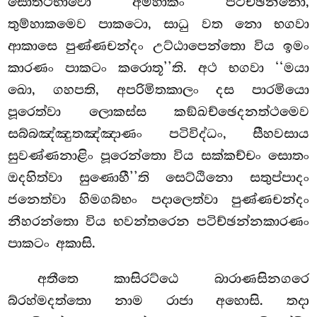
සොත්ථිභාවො අම්හාකං පටිච්ඡන්නො,
තුම්හාකමෙව
පාකටො, සාධු වත නො භගවා
ආකාසෙ පුණ්ණචන්දං උට්ඨාපෙන්තො විය ඉමං
කාරණං පාකටං කරොතූ’’ති. අථ භගවා ‘‘මයා
ඛො, ගහපති, අපරිමිතකාලං දස පාරමියො
පූරෙත්වා ලොකස්ස කඞ්ඛච්ඡෙදනත්ථමෙව
සබ්බඤ්ඤුතඤ්ඤාණං පටිවිද්ධං, සීහවසාය
සුවණ්ණනාළිං පූරෙන්තො විය සක්කච්චං සොතං
ඔදහිත්වා සුණොහී’’ති සෙට්ඨිනො සතුප්පාදං
ජනෙත්වා හිමගබ්භං පදාලෙත්වා පුණ්ණචන්දං
නීහරන්තො විය භවන්තරෙන පටිච්ඡන්නකාරණං
පාකටං අකාසි.
අතීතෙ කාසිරට්ඨෙ බාරාණසිනගරෙ
බ්රහ්මදත්තො නාම රාජා අහොසි. තදා