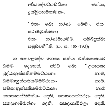
අරියඤ්චට්ඨඞ්ගිකං මග්ගං,
දුක්ඛූපසමගාමිනං.
‘‘එතං ඛො සරණං ඛෙමං, එතං
සරණමුත්තමං;
එතං සරණමාගම්ම, සබ්බදුක්ඛා
පමුච්චතී’’ති. (ධ. ප. 188-192);
න කෙවලඤ්ච නෙසං සත්ථා එත්තකංයෙව
ධම්මං දෙසෙසි, අපිච ඛො ‘‘උපාසකා
බුද්ධානුස්සතිකම්මට්ඨානං නාම,
ධම්මානුස්සතිකම්මට්ඨානං නාම,
සඞ්ඝානුස්සතිකම්මට්ඨානං නාම
සොතාපත්තිමග්ගං දෙති, සොතාපත්තිඵලං දෙති,
සකදාගාමිමග්ගං දෙති, සකදාගාමිඵලං දෙති,