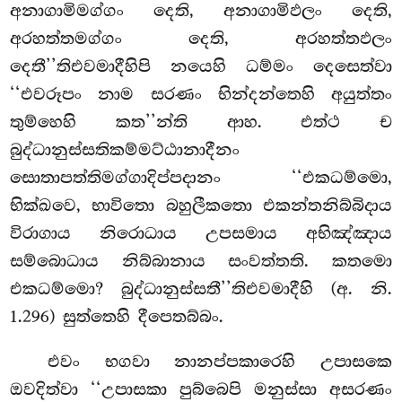
අනාගාමිමග්ගං දෙති, අනාගාමිඵලං දෙති,
අරහත්තමග්ගං දෙති, අරහත්තඵලං
දෙතී’’තිඑවමාදීහිපි නයෙහි ධම්මං දෙසෙත්වා
‘‘එවරූපං නාම සරණං භින්දන්තෙහි අයුත්තං
තුම්හෙහි කත’’න්ති ආහ. එත්ථ ච
බුද්ධානුස්සතිකම්මට්ඨානාදීනං
සොතාපත්තිමග්ගාදිප්පදානං ‘‘එකධම්මො,
භික්ඛවෙ, භාවිතො බහුලීකතො එකන්තනිබ්බිදාය
විරාගාය නිරොධාය උපසමාය අභිඤ්ඤාය
සම්බොධාය නිබ්බානාය
සංවත්තති. කතමො
එකධම්මො? බුද්ධානුස්සතී’’තිඑවමාදීහි (අ. නි.
1.296) සුත්තෙහි දීපෙතබ්බං.
එවං භගවා නානප්පකාරෙහි උපාසකෙ
ඔවදිත්වා ‘‘උපාසකා පුබ්බෙපි මනුස්සා අසරණං