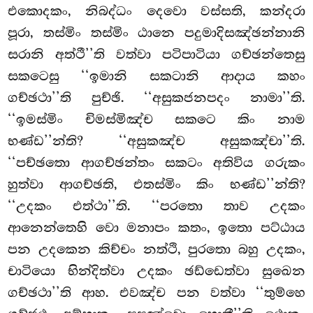
එකොදකං, නිබද්ධං දෙවො වස්සති, කන්දරා
පූරා, තස්මිං තස්මිං ඨානෙ පදුමාදිසඤ්ඡන්නානි
සරානි අත්ථී’’ති වත්වා පටිපාටියා ගච්ඡන්තෙසු
සකටෙසු ‘‘ඉමානි සකටානි ආදාය කහං
ගච්ඡථා’’ති පුච්ඡි. ‘‘අසුකජනපදං නාමා’’ති.
‘‘ඉමස්මිං චිමස්මිඤ්ච සකටෙ කිං නාම
භණ්ඩ’’න්ති? ‘‘අසුකඤ්ච අසුකඤ්චා’’ති.
‘‘පච්ඡතො ආගච්ඡන්තං සකටං අතිවිය ගරුකං
හුත්වා ආගච්ඡති, එතස්මිං කිං භණ්ඩ’’න්ති?
‘‘උදකං එත්ථා’’ති. ‘‘පරතො තාව උදකං
ආනෙන්තෙහි වො මනාපං කතං, ඉතො පට්ඨාය
පන උදකෙන කිච්චං නත්ථි, පුරතො බහු උදකං,
චාටියො භින්දිත්වා උදකං ඡඩ්ඩෙත්වා සුඛෙන
ගච්ඡථා’’ති ආහ. එවඤ්ච පන වත්වා ‘‘තුම්හෙ