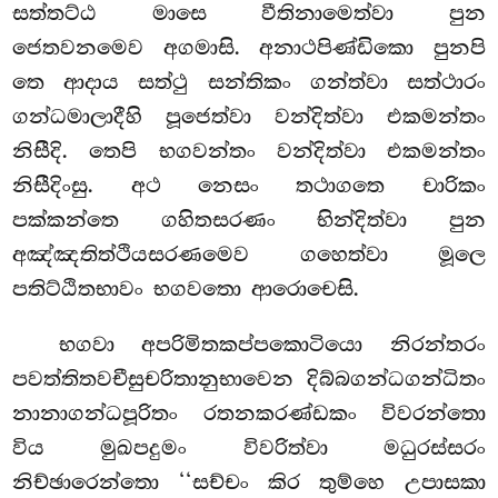
සත්තට්ඨ මාසෙ
වීතිනාමෙත්වා පුන
ජෙතවනමෙව අගමාසි. අනාථපිණ්ඩිකො පුනපි
තෙ ආදාය සත්ථු සන්තිකං ගන්ත්වා සත්ථාරං
ගන්ධමාලාදීහි පූජෙත්වා වන්දිත්වා එකමන්තං
නිසීදි. තෙපි භගවන්තං වන්දිත්වා එකමන්තං
නිසීදිංසු. අථ නෙසං තථාගතෙ චාරිකං
පක්කන්තෙ ගහිතසරණං භින්දිත්වා පුන
අඤ්ඤතිත්ථියසරණමෙව ගහෙත්වා මූලෙ
පතිට්ඨිතභාවං භගවතො ආරොචෙසි.
භගවා අපරිමිතකප්පකොටියො නිරන්තරං
පවත්තිතවචීසුචරිතානුභාවෙන දිබ්බගන්ධගන්ධිතං
නානාගන්ධපූරිතං රතනකරණ්ඩකං විවරන්තො
විය මුඛපදුමං විවරිත්වා මධුරස්සරං
නිච්ඡාරෙන්තො ‘‘සච්චං කිර තුම්හෙ උපාසකා