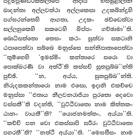
පදුමපුණ්ඩරීකකලාපෙ ආදාය භිසමුළාලානි
ඛාදන්තා අල්ලවත්ථා අල්ලකෙසා උදකබින්දූහි
පග්ඝරන්තෙහි ආගතා, උදකං ඡඩ්ඩෙත්වා
සල්ලහුකෙහි සකටෙහි ඛිප්පං ගච්ඡාමා’’ති.
බොධිසත්තො තෙසං කථං සුත්වා සකටානි
ඨපාපෙත්වා සබ්බෙ මනුස්සෙ සන්නිපාතාපෙත්වා
‘‘තුම්හෙහි ‘ඉමස්මිං කන්තාරෙ සරො වා
පොක්ඛරණී වා අත්ථී’ති කස්සචි සුතපුබ්බ’’න්ති
පුච්ඡි. ‘‘න, අය්ය, සුතපුබ්බ’’න්ති.
නිරුදකකන්තාරො නාම එසො, ඉදානි එකච්චෙ
මනුස්සා ‘‘එතාය නීලවනරාජියා පුරතො දෙවො
වස්සතී’’ති වදන්ති, ‘‘වුට්ඨිවාතො නාම කිත්තකං
ඨානං
වායතී’’ති? ‘‘යොජනමත්තං, අය්යා’’ති.
‘‘කච්චි පන වො එකස්සාපි සරීරං වුට්ඨිවාතො
පහරතී’’ති? ‘‘නත්ථි අය්යා’’ති. ‘‘මෙඝසීසං නාම