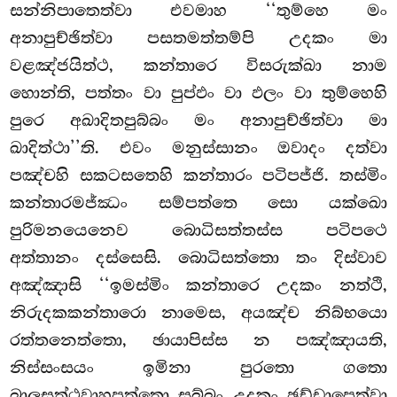
සන්නිපාතෙත්වා
එවමාහ ‘‘තුම්හෙ මං
අනාපුච්ඡිත්වා පසතමත්තම්පි උදකං මා
වළඤ්ජයිත්ථ, කන්තාරෙ විසරුක්ඛා නාම
හොන්ති, පත්තං වා පුප්ඵං වා ඵලං වා තුම්හෙහි
පුරෙ අඛාදිතපුබ්බං මං අනාපුච්ඡිත්වා මා
ඛාදිත්ථා’’ති. එවං මනුස්සානං ඔවාදං දත්වා
පඤ්චහි සකටසතෙහි කන්තාරං පටිපජ්ජි. තස්මිං
කන්තාරමජ්ඣං සම්පත්තෙ සො
යක්ඛො
පුරිමනයෙනෙව බොධිසත්තස්ස පටිපථෙ
අත්තානං දස්සෙසි. බොධිසත්තො තං දිස්වාව
අඤ්ඤාසි ‘‘ඉමස්මිං කන්තාරෙ උදකං නත්ථි,
නිරුදකකන්තාරො නාමෙස, අයඤ්ච නිබ්භයො
රත්තනෙත්තො, ඡායාපිස්ස න පඤ්ඤායති,
නිස්සංසයං ඉමිනා පුරතො ගතො
බාලසත්ථවාහපුත්තො සබ්බං උදකං ඡඩ්ඩාපෙත්වා