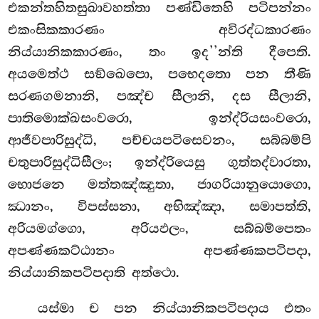
එකන්තහිතසුඛාවහත්තා පණ්ඩිතෙහි පටිපන්නං
එකංසිකකාරණං අවිරද්ධකාරණං
නිය්යානිකකාරණං, තං ඉද’’න්ති දීපෙති.
අයමෙත්ථ සඞ්ඛෙපො, පභෙදතො පන තීණි
සරණගමනානි, පඤ්ච සීලානි, දස සීලානි,
පාතිමොක්ඛසංවරො, ඉන්ද්රියසංවරො,
ආජීවපාරිසුද්ධි, පච්චයපටිසෙවනං, සබ්බම්පි
චතුපාරිසුද්ධිසීලං; ඉන්ද්රියෙසු ගුත්තද්වාරතා,
භොජනෙ මත්තඤ්ඤුතා, ජාගරියානුයොගො,
ඣානං, විපස්සනා, අභිඤ්ඤා, සමාපත්ති,
අරියමග්ගො, අරියඵලං, සබ්බම්පෙතං
අපණ්ණකට්ඨානං අපණ්ණකපටිපදා,
නිය්යානිකපටිපදාති අත්ථො.
යස්මා ච පන නිය්යානිකපටිපදාය එතං