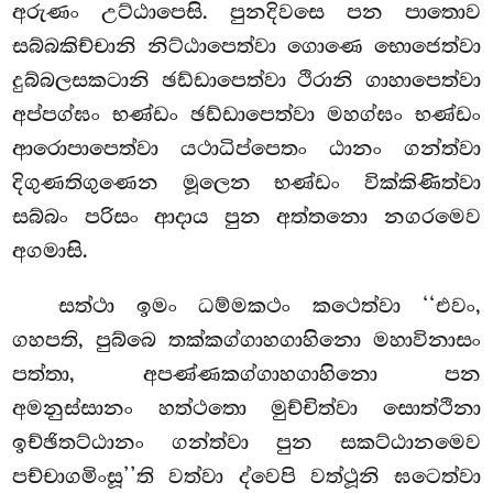
අරුණං උට්ඨාපෙසි. පුනදිවසෙ පන පාතොව
සබ්බකිච්චානි නිට්ඨාපෙත්වා ගොණෙ භොජෙත්වා
දුබ්බලසකටානි ඡඩ්ඩාපෙත්වා ථිරානි ගාහාපෙත්වා
අප්පග්ඝං භණ්ඩං ඡඩ්ඩාපෙත්වා මහග්ඝං භණ්ඩං
ආරොපාපෙත්වා යථාධිප්පෙතං ඨානං ගන්ත්වා
දිගුණතිගුණෙන මූලෙන භණ්ඩං වික්කිණිත්වා
සබ්බං පරිසං ආදාය පුන අත්තනො නගරමෙව
අගමාසි.
සත්ථා
ඉමං ධම්මකථං කථෙත්වා ‘‘එවං,
ගහපති, පුබ්බෙ තක්කග්ගාහගාහිනො මහාවිනාසං
පත්තා, අපණ්ණකග්ගාහගාහිනො පන
අමනුස්සානං හත්ථතො මුච්චිත්වා සොත්ථිනා
ඉච්ඡිතට්ඨානං ගන්ත්වා පුන සකට්ඨානමෙව
පච්චාගමිංසූ’’ති වත්වා ද්වෙපි වත්ථූනි ඝටෙත්වා