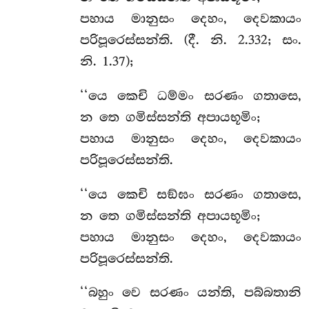
පහාය මානුසං දෙහං, දෙවකායං
පරිපූරෙස්සන්ති. (දී. නි. 2.332; සං.
නි. 1.37);
‘‘යෙ
කෙචි ධම්මං සරණං ගතාසෙ,
න තෙ ගමිස්සන්ති අපායභූමිං;
පහාය මානුසං දෙහං, දෙවකායං
පරිපූරෙස්සන්ති.
‘‘යෙ
කෙචි සඞ්ඝං සරණං ගතාසෙ,
න තෙ ගමිස්සන්ති අපායභූමිං;
පහාය මානුසං දෙහං, දෙවකායං
පරිපූරෙස්සන්ති.
‘‘බහුං වෙ සරණං යන්ති, පබ්බතානි