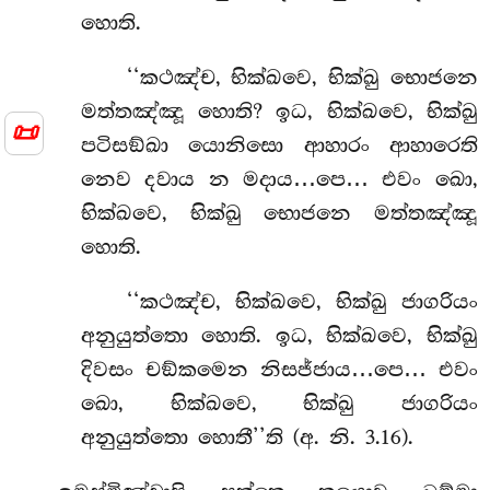
හොති.
‘‘කථඤ්ච, භික්ඛවෙ, භික්ඛු භොජනෙ
මත්තඤ්ඤූ හොති? ඉධ, භික්ඛවෙ, භික්ඛු
📜
පටිසඞ්ඛා යොනිසො ආහාරං ආහාරෙති
නෙව දවාය න මදාය…පෙ… එවං ඛො,
භික්ඛවෙ, භික්ඛු භොජනෙ මත්තඤ්ඤූ
හොති.
‘‘කථඤ්ච, භික්ඛවෙ, භික්ඛු ජාගරියං
අනුයුත්තො හොති. ඉධ, භික්ඛවෙ, භික්ඛු
දිවසං චඞ්කමෙන නිසජ්ජාය…පෙ… එවං
ඛො, භික්ඛවෙ, භික්ඛු ජාගරියං
අනුයුත්තො හොතී’’ති (අ. නි. 3.16).