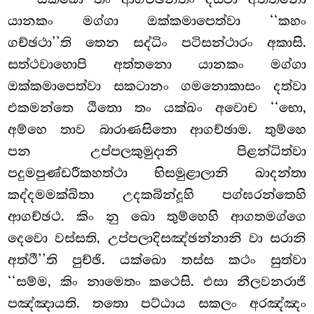
යානකං මග්ගා ඔක්කමාපෙත්වා ‘‘කහං
ගච්ඡථා’’ති තෙන සද්ධිං පටිසන්ථාරං අකාසි.
සත්ථවාහොපි අත්තනො යානකං මග්ගා
ඔක්කමාපෙත්වා සකටානං ගමනොකාසං දත්වා
එකමන්තෙ ඨිතො තං යක්ඛං අවොච ‘‘භො,
අම්හෙ තාව
බාරාණසිතො ආගච්ඡාම. තුම්හෙ
පන උප්පලකුමුදානි පිළන්ධිත්වා
පදුමපුණ්ඩරීකහත්ථා භිසමුළාලානි ඛාදන්තා
කද්දමමක්ඛිතා උදකබින්දූහි පග්ඝරන්තෙහි
ආගච්ඡථ. කිං නු ඛො තුම්හෙහි ආගතමග්ගෙ
දෙවො වස්සති, උප්පලාදිසඤ්ඡන්නානි වා සරානි
අත්ථී’’ති පුච්ඡි. යක්ඛො තස්ස කථං සුත්වා
‘‘සම්ම, කිං නාමෙතං කථෙසි. එසා නීලවනරාජි
පඤ්ඤායති. තතො පට්ඨාය සකලං අරඤ්ඤං