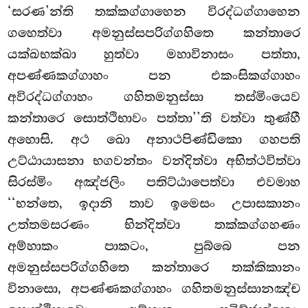
‘සරණ’න්ති තක්කග්ගාහෙන විරද්ධග්ගාහෙන
ගහෙත්වා අමනුස්සපරිග්ගහිතෙ කන්තාරෙ
යක්ඛභක්ඛා හුත්වා
මහාවිනාසං පත්තා,
අපණ්ණකග්ගාහං පන එකංසිකග්ගාහං
අවිරද්ධග්ගාහං ගහිතමනුස්සා තස්මිංයෙව
කන්තාරෙ සොත්ථිභාවං පත්තා’’ති වත්වා තුණ්හී
අහොසි. අථ ඛො අනාථපිණ්ඩිකො ගහපති
උට්ඨායාසනා භගවන්තං වන්දිත්වා අභිත්ථවිත්වා
සිරස්මිං අඤ්ජලිං පතිට්ඨාපෙත්වා එවමාහ
‘‘භන්තෙ, ඉදානි තාව ඉමෙසං උපාසකානං
උත්තමසරණං භින්දිත්වා තක්කග්ගහණං
අම්හාකං පාකටං, පුබ්බෙ පන
අමනුස්සපරිග්ගහිතෙ කන්තාරෙ තක්කිකානං
විනාසො, අපණ්ණකග්ගාහං ගහිතමනුස්සානඤ්ච