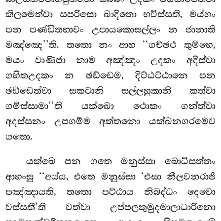
කිලමෙත්වා සපරිසො ඛාදිතො භවිස්සති, මය්හං
පන පණ්ඩිතභාවං උපායකොසල්ලං න ජානාති
මඤ්ඤෙ’’ති. තතො නං ආහ ‘‘ගච්ඡථ තුම්හෙ,
මයං වාණිජා නාම අඤ්ඤං උදකං අදිස්වා
ගහිතඋදකං න ඡඩ්ඩෙම, දිට්ඨට්ඨානෙ පන
ඡඩ්ඩෙත්වා සකටානි සල්ලහුකානි කත්වා
ගමිස්සාමා’’ති යක්ඛො ථොකං ගන්ත්වා
අදස්සනං උපගම්ම අත්තනො යක්ඛනගරමෙව
ගතො.
යක්ඛෙ පන ගතෙ මනුස්සා බොධිසත්තං
ආහංසු ‘‘අය්ය, එතෙ මනුස්සා ‘එසා නීලවනරාජි
පඤ්ඤායති, තතො පට්ඨාය නිබද්ධං දෙවො
වස්සතී’ති වත්වා
උප්පලකුමුදමාලාධාරිනො