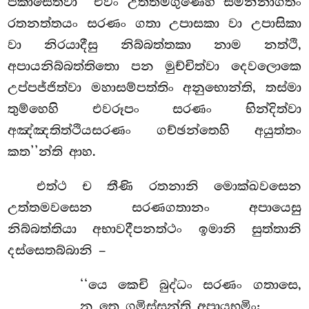
පකාසෙත්වා ‘‘එවං උත්තමගුණෙහි සමන්නාගතං
රතනත්තයං සරණං ගතා උපාසකා වා උපාසිකා
වා නිරයාදීසු නිබ්බත්තකා නාම නත්ථි,
අපායනිබ්බත්තිතො පන මුච්චිත්වා දෙවලොකෙ
උප්පජ්ජිත්වා මහාසම්පත්තිං අනුභොන්ති, තස්මා
තුම්හෙහි එවරූපං සරණං භින්දිත්වා
අඤ්ඤතිත්ථියසරණං ගච්ඡන්තෙහි අයුත්තං
කත’’න්ති ආහ.
එත්ථ ච තීණි රතනානි මොක්ඛවසෙන
උත්තමවසෙන සරණගතානං අපායෙසු
නිබ්බත්තියා අභාවදීපනත්ථං ඉමානි සුත්තානි
දස්සෙතබ්බානි –
‘‘යෙ
කෙචි බුද්ධං සරණං ගතාසෙ,
න තෙ ගමිස්සන්ති අපායභූමිං;