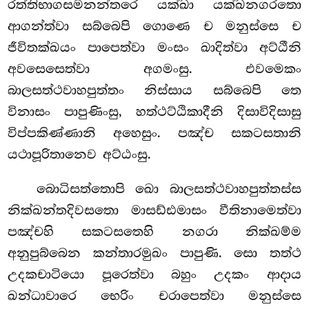
රත්තිභාගසමනන්තරෙ යක්ඛා යක්ඛනගරතො
ආගන්ත්වා සබ්බෙපි ගොණෙ ච මනුස්සෙ ච
ජීවිතක්ඛයං පාපෙත්වා මංසං ඛාදිත්වා අට්ඨීනි
අවසෙසෙත්වා අගමංසු. එවමෙකං
බාලසත්ථවාහපුත්තං නිස්සාය සබ්බෙපි තෙ
විනාසං පාපුණිංසු, හත්ථට්ඨිකාදීනි දිසාවිදිසාසු
විප්පකිණ්ණානි අහෙසුං. පඤ්ච සකටසතානි
යථාපූරිතානෙව අට්ඨංසු.
බොධිසත්තොපි ඛො බාලසත්ථවාහපුත්තස්ස
නික්ඛන්තදිවසතො මාසඩ්ඪමාසං වීතිනාමෙත්වා
පඤ්චහි සකටසතෙහි නගරා නික්ඛම්ම
අනුපුබ්බෙන කන්තාරමුඛං පාපුණි. සො තත්ථ
උදකචාටියො පූරෙත්වා බහුං උදකං ආදාය
ඛන්ධාවාරෙ භෙරිං චරාපෙත්වා මනුස්සෙ