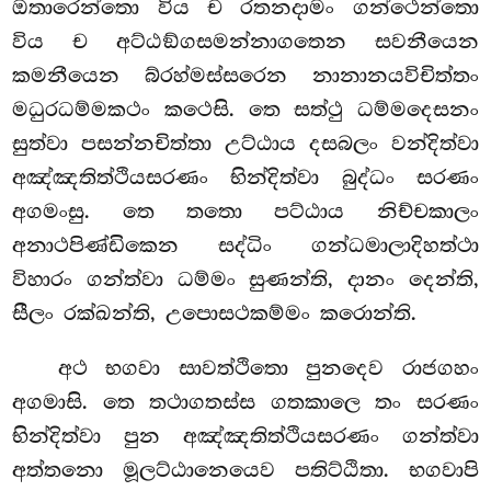
ඔතාරෙන්තො
විය ච රතනදාමං ගන්ථෙන්තො
විය ච අට්ඨඞ්ගසමන්නාගතෙන සවනීයෙන
කමනීයෙන බ්රහ්මස්සරෙන නානානයවිචිත්තං
මධුරධම්මකථං කථෙසි. තෙ සත්ථු ධම්මදෙසනං
සුත්වා පසන්නචිත්තා උට්ඨාය දසබලං වන්දිත්වා
අඤ්ඤතිත්ථියසරණං භින්දිත්වා බුද්ධං සරණං
අගමංසු. තෙ තතො පට්ඨාය නිච්චකාලං
අනාථපිණ්ඩිකෙන සද්ධිං ගන්ධමාලාදිහත්ථා
විහාරං ගන්ත්වා ධම්මං සුණන්ති, දානං දෙන්ති,
සීලං රක්ඛන්ති, උපොසථකම්මං කරොන්ති.
අථ භගවා සාවත්ථිතො පුනදෙව රාජගහං
අගමාසි. තෙ තථාගතස්ස ගතකාලෙ තං සරණං
භින්දිත්වා පුන අඤ්ඤතිත්ථියසරණං ගන්ත්වා
අත්තනො
මූලට්ඨානෙයෙව පතිට්ඨිතා. භගවාපි