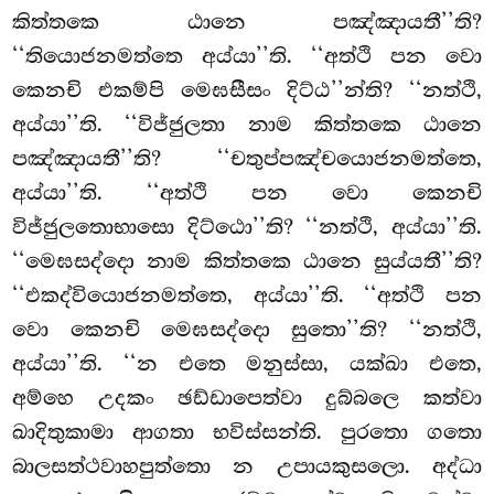
කිත්තකෙ ඨානෙ පඤ්ඤායතී’’ති?
‘‘තියොජනමත්තෙ අය්යා’’ති. ‘‘අත්ථි පන වො
කෙනචි එකම්පි මෙඝසීසං දිට්ඨ’’න්ති? ‘‘නත්ථි,
අය්යා’’ති. ‘‘විජ්ජුලතා නාම කිත්තකෙ ඨානෙ
පඤ්ඤායතී’’ති? ‘‘චතුප්පඤ්චයොජනමත්තෙ,
අය්යා’’ති. ‘‘අත්ථි පන වො කෙනචි
විජ්ජුලතොභාසො දිට්ඨො’’ති? ‘‘නත්ථි, අය්යා’’ති.
‘‘මෙඝසද්දො නාම කිත්තකෙ ඨානෙ සුය්යතී’’ති?
‘‘එකද්වියොජනමත්තෙ, අය්යා’’ති. ‘‘අත්ථි පන
වො කෙනචි මෙඝසද්දො සුතො’’ති? ‘‘නත්ථි,
අය්යා’’ති. ‘‘න එතෙ මනුස්සා, යක්ඛා එතෙ,
අම්හෙ උදකං ඡඩ්ඩාපෙත්වා දුබ්බලෙ කත්වා
ඛාදිතුකාමා ආගතා භවිස්සන්ති. පුරතො ගතො
බාලසත්ථවාහපුත්තො න උපායකුසලො. අද්ධා