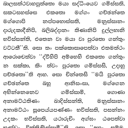
බාලසත්ථවාහපුත්තො මයා සද්ධිංයෙව ගමිස්සති,
සකටසහස්සෙ එකතො මග්ගං ගච්ඡන්තෙ
මග්ගොපි
නප්පහොස්සති, මනුස්සානං
දාරුදකාදීනිපි, බලිබද්දානං තිණානිපි දුල්ලභානි
භවිස්සන්ති, එතෙන වා මයා වා පුරතො ගන්තුං
වට්ටතී’’ති. සො තං පක්කොසාපෙත්වා එතමත්ථං
ආරොචෙත්වා ‘‘ද්වීහිපි අම්හෙහි එකතො ගන්තුං
න සක්කා, කිං ත්වං පුරතො ගමිස්සසි, උදාහු
පච්ඡතො’’ති ආහ. සො චින්තෙසි ‘‘මයි පුරතො
ගච්ඡන්තෙ බහූ ආනිසංසා, මග්ගෙන
අභින්නෙනෙව ගමිස්සාමි, ගොණා
අනාමට්ඨතිණං ඛාදිස්සන්ති, මනුස්සානං
අනාමට්ඨං සූපෙය්යපණ්ණං භවිස්සති, පසන්නං
උදකං භවිස්සති, යථාරුචිං අග්ඝං ඨපෙත්වා
භණ්ඩං වික්කිණිස්සාමී’’ති. සො ‘‘අහං, සම්ම,