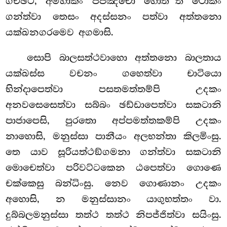
ගච්ඡථ, අම්හාකං පපඤ්චො හොතී’’ති ථොකං
ගන්ත්වා තෙසං අදස්සනං පත්වා අත්තනො
යක්ඛනගරමෙව අගමාසි.
සොපි
බාලසත්ථවාහො අත්තනො බාලතාය
යක්ඛස්ස වචනං ගහෙත්වා චාටියො
භින්දාපෙත්වා පසතමත්තම්පි උදකං
අනවසෙසෙත්වා සබ්බං ඡඩ්ඩාපෙත්වා සකටානි
පාජාපෙසි, පුරතො අප්පමත්තකම්පි උදකං
නාහොසි, මනුස්සා පානීයං අලභන්තා කිලමිංසු.
තෙ යාව සූරියත්ථඞ්ගමනා ගන්ත්වා සකටානි
මොචෙත්වා පරිවට්ටකෙන ඨපෙත්වා ගොණෙ
චක්කෙසු බන්ධිංසු. නෙව ගොණානං උදකං
අහොසි, න මනුස්සානං යාගුභත්තං වා.
දුබ්බලමනුස්සා තත්ථ තත්ථ නිපජ්ජිත්වා සයිංසු.