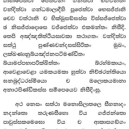
ගාහාපෙත්වා ජෙතවනං ගන්ත්වා භගවන්තං
වන්දිත්වා ගන්ධමාලාදීහි පූජෙත්වා භෙසජ්ජානි
චෙව වත්ථානි ච භික්ඛුසඞ්ඝස්ස විස්සජ්ජෙත්වා
ඡ නිසජ්ජාදොසෙ වජ්ජෙත්වා එකමන්තං නිසීදි.
තෙපි අඤ්ඤතිත්ථියසාවකා තථාගතං වන්දිත්වා
සත්ථු පුණ්ණචන්දසස්සිරිකං මුඛං,
ලක්ඛණානුබ්යඤ්ජනපටිමණ්ඩිතං
බ්යාමප්පභාපරික්ඛිත්තං බ්රහ්මකායං,
ආවෙළාවෙළා යමකයමකා හුත්වා නිච්ඡරන්තියො
ඝනබුද්ධරස්මියො ච ඔලොකයමානා
අනාථපිණ්ඩිකස්ස සමීපෙයෙව නිසීදිංසු.
අථ නෙසං සත්ථා මනොසිලාතලෙ සීහනාදං
නදන්තො තරුණසීහො විය ගජ්ජන්තො
පාවුස්සකමෙඝො විය ච ආකාසගඞ්ගං