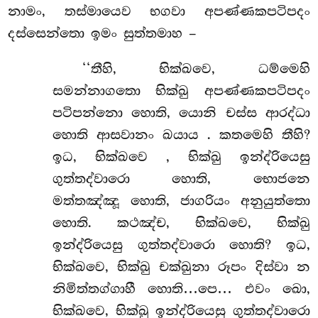
නාමං, තස්මායෙව භගවා අපණ්ණකපටිපදං
දස්සෙන්තො ඉමං සුත්තමාහ –
‘‘තීහි, භික්ඛවෙ, ධම්මෙහි
සමන්නාගතො භික්ඛු අපණ්ණකපටිපදං
පටිපන්නො හොති, යොනි චස්ස ආරද්ධා
හොති ආසවානං ඛයාය
. කතමෙහි තීහි?
ඉධ, භික්ඛවෙ
, භික්ඛු ඉන්ද්රියෙසු
ගුත්තද්වාරො හොති, භොජනෙ
මත්තඤ්ඤූ හොති, ජාගරියං අනුයුත්තො
හොති. කථඤ්ච, භික්ඛවෙ, භික්ඛු
ඉන්ද්රියෙසු ගුත්තද්වාරො හොති? ඉධ,
භික්ඛවෙ, භික්ඛු චක්ඛුනා රූපං දිස්වා න
නිමිත්තග්ගාහී හොති…පෙ… එවං ඛො,
භික්ඛවෙ, භික්ඛු ඉන්ද්රියෙසු ගුත්තද්වාරො