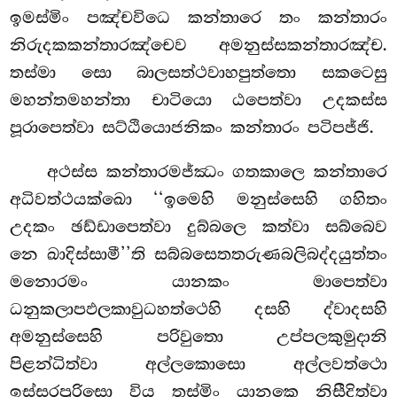
ඉමස්මිං පඤ්චවිධෙ කන්තාරෙ තං කන්තාරං
නිරුදකකන්තාරඤ්චෙව අමනුස්සකන්තාරඤ්ච.
තස්මා සො බාලසත්ථවාහපුත්තො සකටෙසු
මහන්තමහන්තා චාටියො ඨපෙත්වා උදකස්ස
පූරාපෙත්වා සට්ඨියොජනිකං කන්තාරං පටිපජ්ජි.
අථස්ස කන්තාරමජ්ඣං ගතකාලෙ කන්තාරෙ
අධිවත්ථයක්ඛො ‘‘ඉමෙහි මනුස්සෙහි ගහිතං
උදකං ඡඩ්ඩාපෙත්වා දුබ්බලෙ කත්වා සබ්බෙව
නෙ ඛාදිස්සාමී’’ති
සබ්බසෙතතරුණබලිබද්දයුත්තං
මනොරමං යානකං මාපෙත්වා
ධනුකලාපඵලකාවුධහත්ථෙහි දසහි ද්වාදසහි
අමනුස්සෙහි පරිවුතො උප්පලකුමුදානි
පිළන්ධිත්වා අල්ලකොසො අල්ලවත්ථො
ඉස්සරපුරිසො විය තස්මිං යානකෙ නිසීදිත්වා