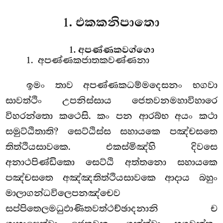
1. එකකනිපාතො
1. අපණ්ණකවග්ගො
1. අපණ්ණකජාතකවණ්ණනා
ඉමං
තාව
අපණ්ණකධම්මදෙසනං භගවා
සාවත්ථිං උපනිස්සාය ජෙතවනමහාවිහාරෙ
විහරන්තො කථෙසි. කං පන ආරබ්භ අයං කථා
සමුට්ඨිතාති? සෙට්ඨිස්ස සහායකෙ පඤ්චසතෙ
තිත්ථියසාවකෙ. එකස්මිඤ්හි දිවසෙ
අනාථපිණ්ඩිකො සෙට්ඨි අත්තනො සහායකෙ
පඤ්චසතෙ අඤ්ඤතිත්ථියසාවකෙ ආදාය බහුං
මාලාගන්ධවිලෙපනඤ්චෙව
සප්පිතෙලමධුඵාණිතවත්ථච්ඡාදනානි ච