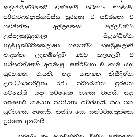
කද්දමමක්ඛිතෙහි චක්කෙහි පටිපථං අගමාසි.
පරිවාරඅමනුස්සාපිස්ස පුරතො ච පච්ඡතො ච
ගච්ඡන්තා අල්ලකෙසා අල්ලවත්ථා
උප්පලකුමුදමාලා පිළන්ධිත්වා
පදුමපුණ්ඩරීකකලාපෙ ගහෙත්වා භිසමුළාලානි
ඛාදන්තා උදකබින්දූහි චෙව කලලෙහි ච
පග්ඝරන්තෙහි අගමංසු. සත්ථවාහා ච නාම යදා
ධුරවාතො වායති, තදා යානකෙ නිසීදිත්වා
උපට්ඨාකපරිවුතා රජං පරිහරන්තා පුරතො
ගච්ඡන්ති. යදා පච්ඡතො වාතො වායති, තදා
තෙනෙව නයෙන පච්ඡතො ගච්ඡන්ති. තදා පන
ධුරවාතො අහොසි, තස්මා සො සත්ථවාහපුත්තො
පුරතො අගමාසි.
යක්ඛො තං ආගච්ඡන්තං දිස්වා අත්තනො