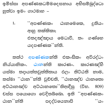
ඉමිස්සා අපණ්ණකධම්මදෙසනාය අභිසම්බුද්ධො
හුත්වා ඉමං ගාථමාහ –
.
‘‘අපණ්ණකං ඨානමෙකෙ, දුතියං
1
ආහු තක්කිකා;
එතදඤ්ඤාය මෙධාවී, තං ගණ්හෙ
යදපණ්ණක’’න්ති.
තත්ථ
අපණ්ණක
න්ති එකංසිකං අවිරද්ධං
නිය්යානිකං.
ඨාන
න්ති කාරණං. කාරණඤ්හි
යස්මා තදායත්තවුත්තිතාය ඵලං තිට්ඨති නාම,
තස්මා ‘‘ඨාන’’න්ති වුච්චති, ‘‘ඨානඤ්ච ඨානතො
අට්ඨානඤ්ච අට්ඨානතො’’තිආදීසු (විභ. 809)
චස්ස පයොගො වෙදිතබ්බො. ඉති ‘‘අපණ්ණකං
ඨාන’’න්ති පදද්වයෙනාපි ‘‘යං