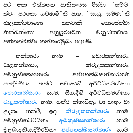
අථ සො එත්තකෙ ආනිසංසෙ දිස්වා ‘‘සම්ම,
ත්වං පුරතො ගච්ඡාහී’’ති ආහ. ‘‘සාධු, සම්මා’’ති
බාලසත්ථවාහො සකටානි යොජෙත්වා
නික්ඛන්තො අනුපුබ්බෙන මනුස්සාවාසං
අතික්කමිත්වා කන්තාරමුඛං පාපුණි.
කන්තාරං නාම – චොරකන්තාරං,
වාළකන්තාරං, නිරුදකකන්තාරං,
අමනුස්සකන්තාරං, අප්පභක්ඛකන්තාරන්ති
පඤ්චවිධං. තත්ථ චොරෙහි අධිට්ඨිතමග්ගො
චොරකන්තාරං
නාම. සීහාදීහි අධිට්ඨිතමග්ගො
වාළකන්තාරං
නාම. යත්ථ න්හායිතුං වා පාතුං වා
උදකං නත්ථි, ඉදං
නිරුදකකන්තාරං
නාම.
අමනුස්සාධිට්ඨිතං
අමනුස්සකන්තාරං
නාම.
මූලඛාදනීයාදිවිරහිතං
අප්පභක්ඛකන්තාරං
නාම.