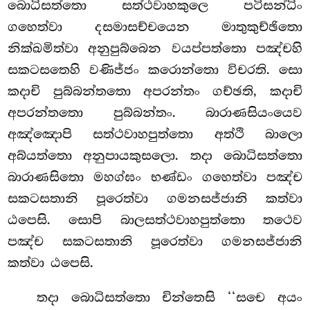
බොධිසත්තො සත්ථවාහකුලෙ පටිසන්ධිං
ගහෙත්වා දසමාසච්චයෙන මාතුකුච්ඡිතො
නික්ඛමිත්වා අනුපුබ්බෙන වයප්පත්තො පඤ්චහි
සකටසතෙහි වණිජ්ජං කරොන්තො විචරති. සො
කදාචි පුබ්බන්තතො අපරන්තං ගච්ඡති, කදාචි
අපරන්තතො පුබ්බන්තං. බාරාණසියංයෙව
අඤ්ඤොපි සත්ථවාහපුත්තො අත්ථි බාලො
අබ්යත්තො අනුපායකුසලො. තදා බොධිසත්තො
බාරාණසිතො මහග්ඝං භණ්ඩං ගහෙත්වා පඤ්ච
සකටසතානි පූරෙත්වා ගමනසජ්ජානි කත්වා
ඨපෙසි. සොපි බාලසත්ථවාහපුත්තො තථෙව
පඤ්ච සකටසතානි පූරෙත්වා ගමනසජ්ජානි
කත්වා ඨපෙසි.
තදා බොධිසත්තො චින්තෙසි ‘‘සචෙ අයං