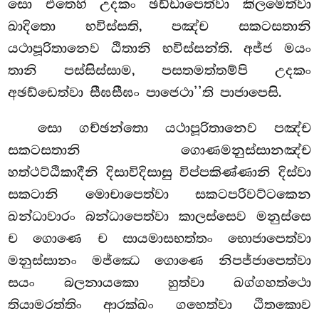
සො එතෙහි උදකං ඡඩ්ඩාපෙත්වා කිලමෙත්වා
ඛාදිතො භවිස්සති, පඤ්ච සකටසතානි
යථාපූරිතානෙව ඨිතානි භවිස්සන්ති. අජ්ජ මයං
තානි පස්සිස්සාම, පසතමත්තම්පි උදකං
අඡඩ්ඩෙත්වා සීඝසීඝං පාජෙථා’’ති පාජාපෙසි.
සො ගච්ඡන්තො යථාපූරිතානෙව පඤ්ච
සකටසතානි ගොණමනුස්සානඤ්ච
හත්ථට්ඨිකාදීනි දිසාවිදිසාසු විප්පකිණ්ණානි දිස්වා
සකටානි මොචාපෙත්වා සකටපරිවට්ටකෙන
ඛන්ධාවාරං බන්ධාපෙත්වා
කාලස්සෙව මනුස්සෙ
ච ගොණෙ ච සායමාසභත්තං භොජාපෙත්වා
මනුස්සානං මජ්ඣෙ ගොණෙ නිපජ්ජාපෙත්වා
සයං බලනායකො හුත්වා ඛග්ගහත්ථො
තියාමරත්තිං ආරක්ඛං ගහෙත්වා ඨිතකොව