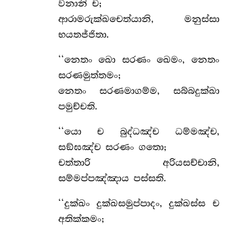
වනානි ච;
ආරාමරුක්ඛචෙත්යානි, මනුස්සා
භයතජ්ජිතා.
‘‘නෙතං ඛො සරණං ඛෙමං, නෙතං
සරණමුත්තමං;
නෙතං සරණමාගම්ම, සබ්බදුක්ඛා
පමුච්චති.
‘‘යො ච බුද්ධඤ්ච ධම්මඤ්ච,
සඞ්ඝඤ්ච සරණං ගතො;
චත්තාරි අරියසච්චානි,
සම්මප්පඤ්ඤාය පස්සති.
‘‘දුක්ඛං දුක්ඛසමුප්පාදං, දුක්ඛස්ස ච
අතික්කමං;