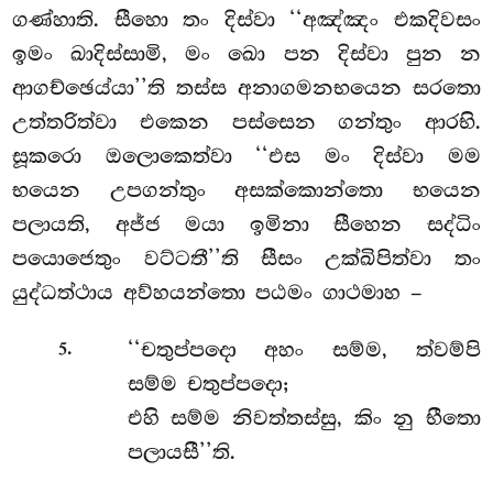
ගණ්හාති. සීහො තං දිස්වා ‘‘අඤ්ඤං එකදිවසං
ඉමං ඛාදිස්සාමි, මං ඛො පන දිස්වා පුන න
ආගච්ඡෙය්යා’’ති තස්ස අනාගමනභයෙන සරතො
උත්තරිත්වා එකෙන පස්සෙන ගන්තුං ආරභි.
සූකරො ඔලොකෙත්වා ‘‘එස මං දිස්වා මම
භයෙන උපගන්තුං අසක්කොන්තො භයෙන
පලායති, අජ්ජ මයා ඉමිනා සීහෙන සද්ධිං
පයොජෙතුං වට්ටතී’’ති සීසං උක්ඛිපිත්වා තං
යුද්ධත්ථාය අව්හයන්තො පඨමං ගාථමාහ –
.
‘‘චතුප්පදො අහං සම්ම, ත්වම්පි
5
සම්ම චතුප්පදො;
එහි සම්ම නිවත්තස්සු, කිං නු භීතො
පලායසී’’ති.