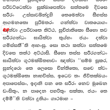
පරිවට්ටෙත්වා සුක්ඛාපෙත්වා සත්තමෙ දිවසෙ
සරීරං උස්සාවබින්දූහි තෙමෙත්වා සීහස්ස
ආගමනතො පුරිමතරං ගන්ත්වා වාතයොගං
📜
ඤත්වා උපරිවාතෙ තිට්ඨ, සුචිජාතිකො සීහො තව
සරීරගන්ධං ඝායිත්වා තුය්හං ජයං දත්වා
ගමිස්සතී’’ති ආහංසු. සො තථා කත්වා සත්තමෙ
දිවසෙ තත්ථ අට්ඨාසි. සීහො තස්ස සරීරගන්ධං
ඝායිත්වා ගූථමක්ඛිතභාවං ඤත්වා ‘‘සම්ම සූකර,
සුන්දරො තෙ ලෙසො
චින්තිතො, සචෙ ත්වං
ගූථමක්ඛිතො නාභවිස්ස, ඉධෙව තං ජීවිතක්ඛයං
අපාපෙස්සං, ඉදානි පන තෙ සරීරං නෙව මුඛෙන
ඩංසිතුං, න පාදෙන පහරිතුං සක්කා, ජයං තෙ
දම්මී’’ති වත්වා දුතියං ගාථමාහ –