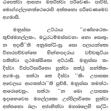
ඨපෙත්වා ආසනා ඔතරිත්වා පරිවෙණං
පාවිසි,
මොග්ගල්ලානත්ථෙරොපි අත්තනො පරිවෙණමෙව
අගමාසි.
මනුස්සා උට්ඨාය ‘‘ගණ්හථෙතං
තුච්ඡමහල්ලකං, මධුරධම්මස්සවනං නො සොතුං
න අදාසී’’ති අනුබන්ධිංසු. සො පලායන්තො
විහාරපච්චන්තෙ භින්නපදරාය වච්චකුටියා
පතිත්වා ගූථමක්ඛිතො අට්ඨාසි. මනුස්සා තං
දිස්වා විප්පටිසාරිනො හුත්වා සත්ථු සන්තිකං
අගමංසු. සත්ථා තෙ දිස්වා ‘‘කිං
උපාසකා
අවෙලාය ආගතත්ථා’’ති පුච්ඡි, මනුස්සා තමත්ථං
ආරොචෙසුං. සත්ථා ‘‘න ඛො උපාසකා
ඉදානෙවෙස මහල්ලකො උප්පිලාවිතො හුත්වා
අත්තනො බලං අජානිත්වා මහාබලෙහි සද්ධිං