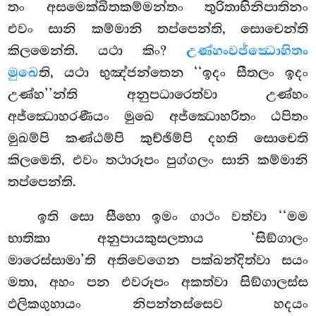
තං අසමෙක්ඛිතකම්මන්තං තුරිතාභිනිපාතිනං
එවං සානි කම්මානි තප්පෙන්ති, සොචෙන්ති
කිලමෙන්ති. යථා කිං?
උණ්හංවජ්ඣොහිතං
මුඛෙ
ති, යථා භුඤ්ජන්තෙන ‘‘ඉදං සීතලං ඉදං
උණ්හ’’න්ති අනුපධාරෙත්වා උණ්හං
අජ්ඣොහරණීයං මුඛෙ අජ්ඣොහරිතං ඨපිතං
මුඛම්පි කණ්ඨම්පි කුච්ඡිම්පි දහති සොචෙති
කිලමෙති, එවං තථාරූපං පුග්ගලං සානි කම්මානි
තප්පෙන්ති.
ඉති සො සීහො ඉමං ගාථං වත්වා ‘‘මම
භාතිකා අනුපායකුසලතාය ‘සිඞ්ගාලං
මාරෙස්සාමා’ති අතිවෙගෙන පක්ඛන්දිත්වා සයං
මතා, අහං පන එවරූපං අකත්වා සිඞ්ගාලස්ස
ඵලිකගුහායං නිපන්නස්සෙව හදයං