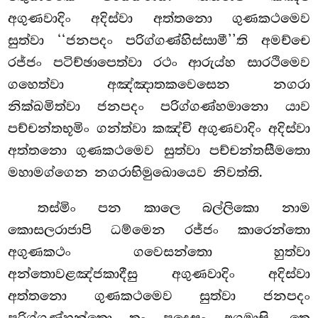
අගුණවාදිං අදිස්වා අත්තනො ගුණකථමෙව
සුත්වා ‘‘ජනපදං පරිග්ගණ්හිස්සාමී’’ති අමච්චෙ
රජ්ජං පටිච්ඡාපෙත්වා රථං ආරුය්හ සාරථිමෙව
ගහෙත්වා අඤ්ඤාතකවෙසෙන නගරා
නික්ඛමිත්වා ජනපදං පරිග්ගණ්හමානො යාව
පච්චන්තභූමිං ගන්ත්වා කඤ්චි අගුණවාදිං
අදිස්වා
අත්තනො ගුණකථමෙව සුත්වා පච්චන්තසීමතො
මහාමග්ගෙන නගරාභිමුඛොයෙව නිවත්ති.
තස්මිං
පන කාලෙ බල්ලිකො නාම
කොසලරාජාපි ධම්මෙන රජ්ජං කාරෙන්තො
අගුණකථං ගවෙසන්තො හුත්වා
අන්තොවළඤ්ජකාදීසු අගුණවාදිං අදිස්වා
අත්තනො ගුණකථමෙව සුත්වා ජනපදං
පරිග්ගණ්හන්තො තං පදෙසං අගමාසි. තෙ