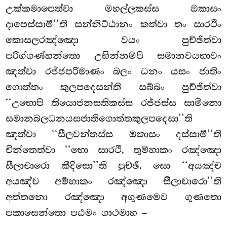
උක්කමාපෙත්වා මහල්ලකස්ස ඔකාසං
දාපෙස්සාමී’’ති සන්නිට්ඨානං කත්වා තං සාරථිං
කොසලරඤ්ඤො වයං පුච්ඡිත්වා
පරිග්ගණ්හන්තො උභින්නම්පි සමානවයභාවං
ඤත්වා රජ්ජපරිමාණං බලං ධනං යසං ජාතිං
ගොත්තං කුලපදෙසන්ති සබ්බං පුච්ඡිත්වා
‘‘උභොපි තියොජනසතිකස්ස රජ්ජස්ස සාමිනො
සමානබලධනයසජාතිගොත්තකුලපදෙසා’’ති
ඤත්වා ‘‘සීලවන්තස්ස ඔකාසං දස්සාමී’’ති
චින්තෙත්වා ‘‘භො සාරථි, තුම්හාකං රඤ්ඤො
සීලාචාරො කීදිසො’’ති පුච්ඡි. සො ‘‘අයඤ්ච
අයඤ්ච අම්හාකං රඤ්ඤො සීලාචාරො’’ති
අත්තනො රඤ්ඤො අගුණමෙව ගුණතො
පකාසෙන්තො පඨමං ගාථමාහ –