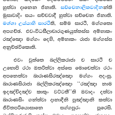
හුත්වා දානෙන ජිනාති.
සච්චෙනාලිකවාදින
න්ති
මුසාවාදිං සයං සච්චවාදී හුත්වා සච්චෙන ජිනාති.
මග්ගා උය්යාහි සාරථී
ති, සම්ම සාරථි, මග්ගතො
අපගච්ඡ. එවංවිධසීලාචාරගුණයුත්තස්ස අම්හාකං
රඤ්ඤො මග්ගං දෙහි, අම්හාකං රාජා මග්ගස්ස
අනුච්ඡවිකොති.
එවං වුත්තෙ බල්ලිකරාජා ච සාරථි ච
උභොපි රථා ඔතරිත්වා අස්සෙ මොචෙත්වා රථං
අපනෙත්වා බාරාණසිරඤ්ඤො මග්ගං අදංසු.
බාරාණසිරාජා බල්ලිකරඤ්ඤො ‘‘රඤ්ඤා නාම
ඉදඤ්චිදඤ්ච කාතුං
වට්ටතී’’ති ඔවාදං දත්වා
බාරාණසිං ගන්ත්වා දානාදීනි පුඤ්ඤානි කත්වා
ජීවිතපරියොසානෙ සග්ගපුරං පූරෙසි.