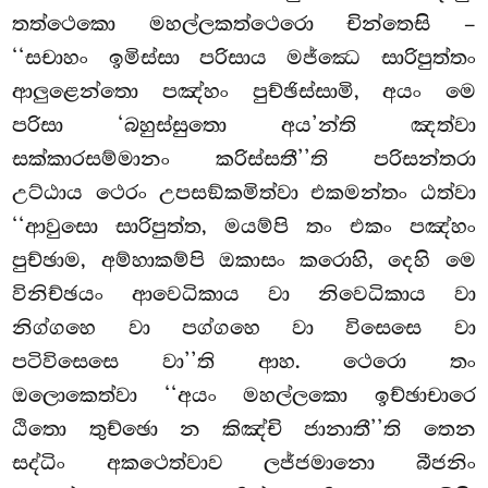
තත්ථෙකො මහල්ලකත්ථෙරො චින්තෙසි –
‘‘සචාහං ඉමිස්සා පරිසාය මජ්ඣෙ සාරිපුත්තං
ආලුළෙන්තො පඤ්හං පුච්ඡිස්සාමි, අයං මෙ
පරිසා ‘බහුස්සුතො අය’න්ති ඤත්වා
සක්කාරසම්මානං කරිස්සතී’’ති පරිසන්තරා
උට්ඨාය ථෙරං උපසඞ්කමිත්වා එකමන්තං ඨත්වා
‘‘ආවුසො සාරිපුත්ත, මයම්පි තං එකං පඤ්හං
පුච්ඡාම, අම්හාකම්පි ඔකාසං කරොහි, දෙහි මෙ
විනිච්ඡයං ආවෙධිකාය වා නිවෙධිකාය වා
නිග්ගහෙ වා පග්ගහෙ වා විසෙසෙ වා
පටිවිසෙසෙ වා’’ති ආහ. ථෙරො තං
ඔලොකෙත්වා ‘‘අයං මහල්ලකො ඉච්ඡාචාරෙ
ඨිතො තුච්ඡො න කිඤ්චි ජානාතී’’ති තෙන
සද්ධිං අකථෙත්වාව ලජ්ජමානො බීජනිං