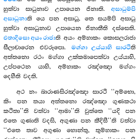
හුත්වා සාධුනාව
උපායෙන ජිනාති.
අසාධුම්පි
අසාධුනා
ති යෙ පන අසාධූ, තෙ සයම්පි අසාධු
හුත්වා අසාධුනාව උපායෙන ජිනාතීති දස්සෙති.
එතාදිසො අයං රාජා
ති අයං අම්හාකං කොසලරාජා
සීලාචාරෙන එවරූපො.
මග්ගා උය්යාහි සාරථී
ති
අත්තනො රථං මග්ගා උක්කමාපෙත්වා උය්යාහි,
උප්පථෙන යාහි, අම්හාකං රඤ්ඤො මග්ගං
දෙහීති වදති.
අථ
නං බාරාණසිරඤ්ඤො සාරථි ‘‘අම්භො,
කිං පන තයා අත්තනො රඤ්ඤො ගුණකථා
කථිතා’’ති වත්වා ‘‘ආමා’’ති වුත්තෙ ‘‘යදි පන
එතෙ ගුණාති වදසි, අගුණා පන කීදිසී’’ති වත්වා
‘‘එතෙ තාව අගුණා හොන්තු, තුම්හාකං පන