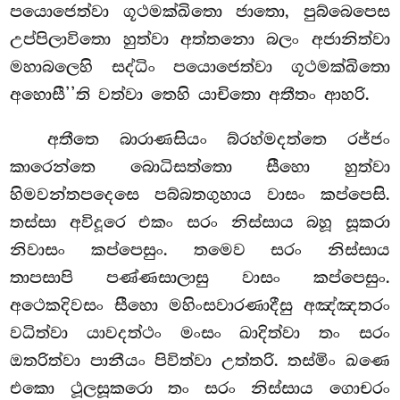
පයොජෙත්වා ගූථමක්ඛිතො ජාතො, පුබ්බෙපෙස
උප්පිලාවිතො හුත්වා අත්තනො බලං අජානිත්වා
මහාබලෙහි සද්ධිං පයොජෙත්වා ගූථමක්ඛිතො
අහොසී’’ති වත්වා තෙහි යාචිතො අතීතං ආහරි.
අතීතෙ බාරාණසියං බ්රහ්මදත්තෙ රජ්ජං
කාරෙන්තෙ බොධිසත්තො සීහො හුත්වා
හිමවන්තපදෙසෙ පබ්බතගුහාය වාසං කප්පෙසි.
තස්සා අවිදූරෙ එකං සරං නිස්සාය බහූ සූකරා
නිවාසං කප්පෙසුං. තමෙව සරං නිස්සාය
තාපසාපි පණ්ණසාලාසු වාසං කප්පෙසුං.
අථෙකදිවසං සීහො මහිංසවාරණාදීසු අඤ්ඤතරං
වධිත්වා යාවදත්ථං මංසං ඛාදිත්වා තං සරං
ඔතරිත්වා පානීයං පිවිත්වා උත්තරි. තස්මිං ඛණෙ
එකො ථූලසූකරො තං සරං නිස්සාය ගොචරං