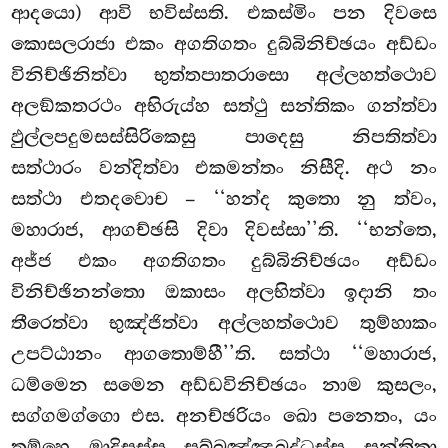
ආදයො) ආවි භවිස්සති. එකස්මිං පන දිවසෙ
කොසලරාජා එකං අගතිගතං දුබ්බිනිච්ඡයං අඩ්ඩං
විනිච්ඡිනිත්වා භුත්තපාතරාසො අල්ලහත්ථොව
අලඞ්කතරථං අභිරුය්හ සත්ථු සන්තිකං ගන්ත්වා
ඵුල්ලපදුමසස්සිරිකෙසු පාදෙසු නිපතිත්වා
සත්ථාරං වන්දිත්වා එකමන්තං නිසීදි. අථ නං
සත්ථා එතදවොච – ‘‘හන්ද කුතො නු ත්වං,
මහාරාජ, ආගච්ඡසි දිවා දිවස්සා’’ති. ‘‘භන්තෙ,
අජ්ජ එකං අගතිගතං දුබ්බිනිච්ඡයං අඩ්ඩං
විනිච්ඡිනන්තො
ඔකාසං අලභිත්වා ඉදානි තං
තීරෙත්වා භුඤ්ජිත්වා අල්ලහත්ථොව තුම්හාකං
උපට්ඨානං ආගතොම්හී’’ති. සත්ථා ‘‘මහාරාජ,
ධම්මෙන සමෙන අඩ්ඩවිනිච්ඡයං නාම කුසලං,
සග්ගමග්ගො එස. අනච්ඡරියං ඛො පනෙතං, යං
තුම්හෙ මාදිසස්ස සබ්බඤ්ඤුබුද්ධස්ස සන්තිකා