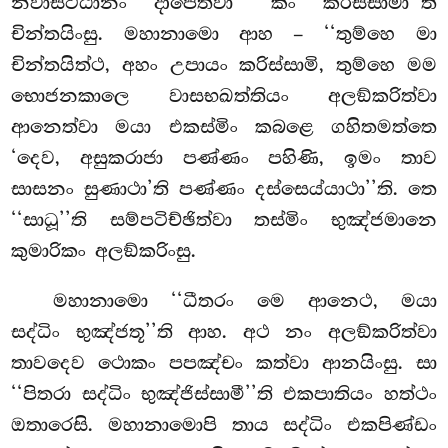
නිවාසට්ඨානං දාපෙත්වා ‘‘කිං කරිස්සාමා’’ති
චින්තයිංසු. මහානාමො ආහ – ‘‘තුම්හෙ මා
චින්තයිත්ථ, අහං උපායං කරිස්සාමි, තුම්හෙ මම
භොජනකාලෙ වාසභඛත්තියං අලඞ්කරිත්වා
ආනෙත්වා මයා එකස්මිං කබළෙ ගහිතමත්තෙ
‘දෙව, අසුකරාජා පණ්ණං පහිණි, ඉමං තාව
සාසනං සුණාථා’ති පණ්ණං දස්සෙය්යාථා’’ති. තෙ
‘‘සාධූ’’ති සම්පටිච්ඡිත්වා තස්මිං භුඤ්ජමානෙ
කුමාරිකං අලඞ්කරිංසු.
මහානාමො ‘‘ධීතරං මෙ ආනෙථ, මයා
සද්ධිං භුඤ්ජතූ’’ති ආහ. අථ නං අලඞ්කරිත්වා
තාවදෙව ථොකං පපඤ්චං කත්වා ආනයිංසු. සා
‘‘පිතරා සද්ධිං භුඤ්ජිස්සාමී’’ති එකපාතියං හත්ථං
ඔතාරෙසි. මහානාමොපි තාය සද්ධිං එකපිණ්ඩං