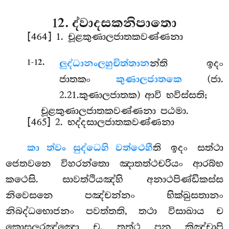
12. ද්වාදසකනිපාතො
[464] 1. චූළකුණාලජාතකවණ්ණනා
.
ලුද්ධානං
ලහුචිත්තාන
න්ති ඉදං
1-12
ජාතකං
කුණාලජාතකෙ
(ජා.
2.21.කුණාලජාතක) ආවි භවිස්සති;
චූළකුණාලජාතකවණ්ණනා පඨමා.
[465] 2. භද්දසාලජාතකවණ්ණනා
කා ත්වං සුද්ධෙහි වත්ථෙහී
ති ඉදං සත්ථා
ජෙතවනෙ විහරන්තො ඤාතත්ථචරියං ආරබ්භ
කථෙසි. සාවත්ථියඤ්හි අනාථපිණ්ඩිකස්ස
නිවෙසනෙ පඤ්චන්නං භික්ඛුසතානං
නිබද්ධභොජනං පවත්තති, තථා විසාඛාය ච
කොසලරඤ්ඤො ච. තත්ථ පන කිඤ්චාපි