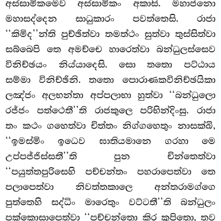
අස්සාමිකමෙව අස්සාමිකං
අකාසි. මහාජනො
මහාසද්දෙන සාධුකාරං පවත්තෙසි. රාජා
‘‘කිමිද’’න්ති පුච්ඡිත්වා තමත්ථං සුත්වා තුස්සිත්වා
සබ්බෙපි තෙ අමච්චෙ හාරෙත්වා බන්ධුලස්සෙව
විනිච්ඡයං නිය්යාදෙසි. සො තතො පට්ඨාය
සම්මා විනිච්ඡිනි. තතො පොරාණකවිනිච්ඡයිකා
ලඤ්ජං අලභන්තා අප්පලාභා හුත්වා ‘‘බන්ධුලො
රජ්ජං පත්ථෙතී’’ති රාජකුලෙ පරිභින්දිංසු. රාජා
තං කථං ගහෙත්වා චිත්තං නිග්ගහෙතුං නාසක්ඛි,
‘‘ඉමස්මිං ඉධෙව ඝාතියමානෙ ගරහා මෙ
උප්පජ්ජිස්සතී’’ති පුන චින්තෙත්වා
‘‘පයුත්තපුරිසෙහි පච්චන්තං පහරාපෙත්වා තෙ
පලාපෙත්වා නිවත්තකාලෙ අන්තරාමග්ගෙ
පුත්තෙහි සද්ධිං මාරෙතුං වට්ටතී’’ති බන්ධුලං
පක්කොසාපෙත්වා ‘‘පච්චන්තො කිර කුපිතො, තව