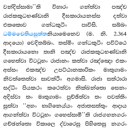
වන්දිස්සාමා’’ති විහාරං ගන්ත්වා පඤ්ච
රාජකකුධභණ්ඩානි දීඝකාරායනස්ස දත්වා
එකකොව ගන්ධකුටිං පාවිසි. සබ්බං
ධම්මචෙතියසුත්ත
නියාමෙනෙව (ම. නි. 2.364
ආදයො) වෙදිතබ්බං. තස්මිං ගන්ධකුටිං පවිට්ඨෙ
දීඝකාරායනො තානි පඤ්ච රාජකකුධභණ්ඩානි
ගහෙත්වා විටටූභං
රාජානං කත්වා රඤ්ඤො එකං
අස්සං එකඤ්ච උපට්ඨානකාරිකං මාතුගාමං
නිවත්තෙත්වා සාවත්ථිං අගමාසි. රාජා සත්ථාරා
සද්ධිං පියකථං කථෙත්වා නික්ඛන්තො සෙනං
අදිස්වා තං මාතුගාමං පුච්ඡිත්වා තං පවත්තිං
සුත්වා ‘‘අහං භාගිනෙය්යං අජාතසත්තුං ආදාය
ආගන්ත්වා විටටූභං ගහෙස්සාමී’’ති රාජගහනගරං
ගච්ඡන්තො විකාලෙ ද්වාරෙසු පිහිතෙසු නගරං