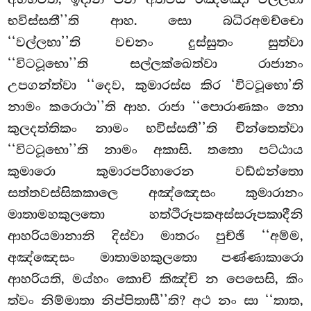
භවිස්සතී’’ති ආහ. සො බධිරඅමච්චො
‘‘වල්ලභා’’ති වචනං දුස්සුතං සුත්වා
‘‘විටටූභො’’ති සල්ලක්ඛෙත්වා රාජානං
උපගන්ත්වා ‘‘දෙව, කුමාරස්ස කිර ‘විටටූභො’ති
නාමං කරොථා’’ති ආහ. රාජා ‘‘පොරාණකං නො
කුලදත්තිකං නාමං භවිස්සතී’’ති චින්තෙත්වා
‘‘විටටූභො’’ති නාමං අකාසි. තතො පට්ඨාය
කුමාරො කුමාරපරිහාරෙන වඩ්ඪන්තො
සත්තවස්සිකකාලෙ අඤ්ඤෙසං කුමාරානං
මාතාමහකුලතො හත්ථිරූපකඅස්සරූපකාදීනි
ආහරියමානානි දිස්වා මාතරං පුච්ඡි ‘‘අම්ම,
අඤ්ඤෙසං මාතාමහකුලතො පණ්ණාකාරො
ආහරියති, මය්හං කොචි කිඤ්චි න පෙසෙසි, කිං
ත්වං නිම්මාතා නිප්පිතාසී’’ති? අථ නං සා ‘‘තාත,