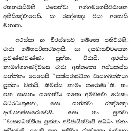
රතනරාසිම්හි ඨපෙත්වා අග්ගමහෙසිට්ඨානෙ
අභිසිඤ්චාපෙසි. සා රඤ්ඤො පියා අහොසි
මනාපා.
අථස්සා න චිරස්සෙව ගබ්භො පතිට්ඨහි.
රාජා ගබ්භපරිහාරමදාසි. සා දසමාසච්චයෙන
සුවණ්ණවණ්ණං පුත්තං විජායි. අථස්ස
නාමග්ගහණදිවසෙ රාජා අත්තනො අය්යකස්ස
සන්තිකං පෙසෙසි ‘‘සක්යරාජධීතා වාසභඛත්තියා
පුත්තං විජායි, කිමස්ස නාමං කරොමා’’ති. තං
පන සාසනං
ගහෙත්වා ගතො අමච්චො ථොකං
බධිරධාතුකො, සො ගන්ත්වා රඤ්ඤො
අය්යකස්සාරොචෙසි. සො තං සුත්වා
‘‘වාසභඛත්තියා පුත්තං අවිජායිත්වාපි සබ්බං ජනං
අභිභවති, ඉදානි පන අතිවිය රඤ්ඤො වල්ලභා