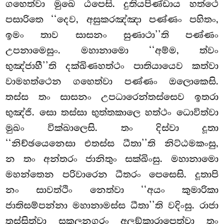
ගහෙත්වා මුඛෙ ඨපෙසි. දුතියපිණ්ඩාය හත්ථෙ
පසාරිතෙ ‘‘දෙව, අසුකරඤ්ඤා පණ්ණං පහිතං,
ඉමං තාව සාසනං සුණාථා’’ති පණ්ණං
උපනාමෙසුං. මහානාමො ‘‘අම්ම, ත්වං
භුඤ්ජාහී’’ති දක්ඛිණහත්ථං
පාතියායෙව කත්වා
වාමහත්ථෙන ගහෙත්වා පණ්ණං ඔලොකෙසි.
තස්ස තං සාසනං උපධාරෙන්තස්සෙව ඉතරා
භුඤ්ජි. සො තස්සා භුත්තකාලෙ හත්ථං ධොවිත්වා
මුඛං වික්ඛාලෙසි. තං දිස්වා දූතා
‘‘නිච්ඡයෙනෙසා එතස්ස ධීතා’’ති නිට්ඨමකංසු,
න තං අන්තරං ජානිතුං සක්ඛිංසු. මහානාමො
මහන්තෙන පරිවාරෙන
ධීතරං පෙසෙසි. දූතාපි
නං සාවත්ථිං නෙත්වා ‘‘අයං කුමාරිකා
ජාතිසම්පන්නා මහානාමස්ස ධීතා’’ති වදිංසු. රාජා
තුස්සිත්වා සකලනගරං අලඞ්කාරාපෙත්වා තං