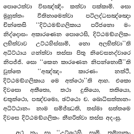
පොථෙත්වා විසඤ්ඤිං කත්වා පක්කාමි. සො
මුහුත්තං වීතිනාමෙත්වා පටිලද්ධසඤ්ඤො
චින්තෙසි ‘‘දිට්ඨමඞ්ගලිකාය පරිජනො මං
නිද්දොසං අකාරණෙන පොථෙසි, දිට්ඨමඞ්ගලිකං
ලභිත්වාව උට්ඨහිස්සාමි, නො අලභිත්වා’’ති
අධිට්ඨාය ගන්ත්වා තස්සා පිතු නිවෙසනද්වාරෙ
නිපජ්ජි. සො ‘‘කෙන කාරණෙන නිපන්නොසී’’ති
වුත්තෙ ‘‘අඤ්ඤං කාරණං නත්ථි,
දිට්ඨමඞ්ගලිකාය මෙ අත්ථො’’ති ආහ. එකො
දිවසො අතීතො, තථා දුතියො, තතියො,
චතුත්ථො, පඤ්චමො, ඡට්ඨො ච. බොධිසත්තානං
අධිට්ඨානං නාම සමිජ්ඣති, තස්මා සත්තමෙ
දිවසෙ දිට්ඨමඞ්ගලිකං නීහරිත්වා තස්ස අදංසු.
අථ නං සා ‘‘උට්ඨෙහි, සාමි, තුම්හාකං