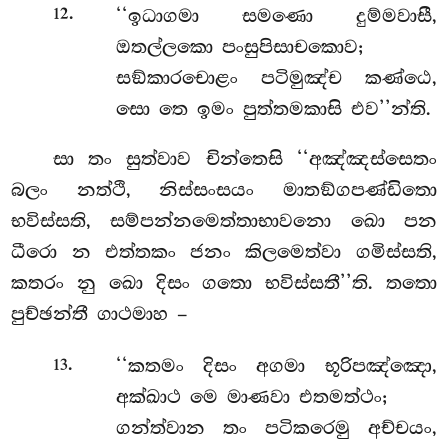
.
‘‘ඉධාගමා සමණො දුම්මවාසී,
12
ඔතල්ලකො පංසුපිසාචකොව;
සඞ්කාරචොළං පටිමුඤ්ච කණ්ඨෙ,
සො තෙ ඉමං පුත්තමකාසි එව’’න්ති.
සා තං සුත්වාව චින්තෙසි ‘‘අඤ්ඤස්සෙතං
බලං නත්ථි, නිස්සංසයං මාතඞ්ගපණ්ඩිතො
භවිස්සති, සම්පන්නමෙත්තාභාවනො ඛො පන
ධීරො න එත්තකං ජනං කිලමෙත්වා ගමිස්සති,
කතරං නු ඛො දිසං ගතො භවිස්සතී’’ති. තතො
පුච්ඡන්තී ගාථමාහ –
.
‘‘කතමං දිසං අගමා භූරිපඤ්ඤො,
13
අක්ඛාථ මෙ මාණවා එතමත්ථං;
ගන්ත්වාන තං පටිකරෙමු අච්චයං,