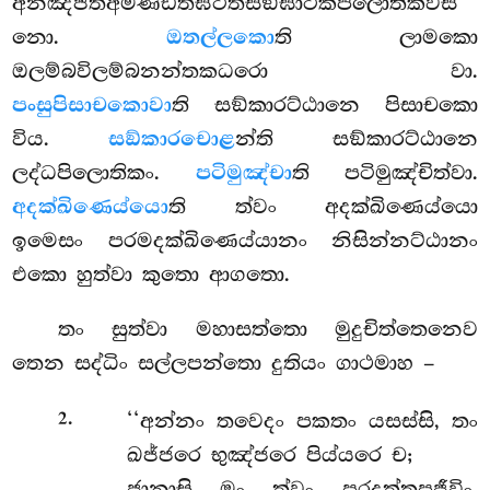
අනඤ්ජිතඅමණ්ඩිතඝටිතසඞ්ඝාටිකපිලොතිකවස
නො.
ඔතල්ලකො
ති ලාමකො
ඔලම්බවිලම්බනන්තකධරො වා.
පංසුපිසාචකොවා
ති සඞ්කාරට්ඨානෙ පිසාචකො
විය.
සඞ්කාරචොළ
න්ති සඞ්කාරට්ඨානෙ
ලද්ධපිලොතිකං.
පටිමුඤ්චා
ති පටිමුඤ්චිත්වා.
අදක්ඛිණෙය්යො
ති ත්වං අදක්ඛිණෙය්යො
ඉමෙසං පරමදක්ඛිණෙය්යානං නිසින්නට්ඨානං
එකො හුත්වා කුතො ආගතො.
තං සුත්වා මහාසත්තො මුදුචිත්තෙනෙව
තෙන සද්ධිං සල්ලපන්තො දුතියං ගාථමාහ –
.
‘‘අන්නං
තවෙදං පකතං යසස්සි, තං
2
ඛජ්ජරෙ භුඤ්ජරෙ පිය්යරෙ ච;
ජානාසි මං ත්වං පරදත්තූපජීවිං,