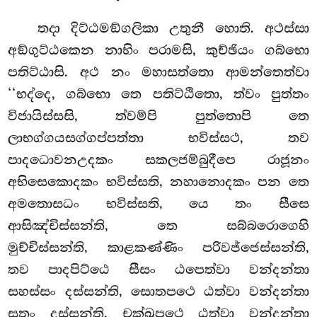
තදා දිට්ඨමඞ්ගලිකා උතුනී හොති. අථස්සා
අඞ්ගුට්ඨකෙන නාභිං පරාමසි, කුච්ඡියං ගබ්භො
පතිට්ඨාසි. අථ නං මහාසත්තො ආමන්තෙත්වා
‘‘භද්දෙ, ගබ්භො තෙ පතිට්ඨිතො, ත්වං පුත්තං
විජායිස්සසි, ත්වම්පි පුත්තොපි තෙ
ලාභග්ගයසග්ගප්පත්තා භවිස්සථ, තව
පාදධොවනඋදකං සකලජම්බුදීපෙ රාජූනං
අභිසෙකොදකං භවිස්සති, නහානොදකං පන තෙ
අමතොසධං භවිස්සති, යෙ තං සීසෙ
ආසිඤ්චිස්සන්ති, තෙ සබ්බරොගෙහි
මුච්චිස්සන්ති, කාළකණ්ණිං
පරිවජ්ජෙස්සන්ති,
තව පාදපිට්ඨෙ සීසං ඨපෙත්වා වන්දන්තා
සහස්සං දස්සන්ති, සොතපථෙ ඨත්වා වන්දන්තා
සතං දස්සන්ති, චක්ඛුපථෙ ඨත්වා වන්දන්තා