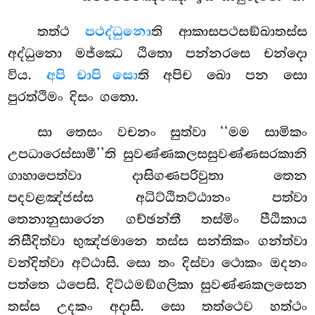
තත්ථ
පථද්ධුනො
ති ආකාසපථසඞ්ඛාතස්ස
අද්ධුනො මජ්ඣෙ ඨිතො පන්නරසෙ චන්දො
විය.
අපි චාපි සො
ති අපිච ඛො පන සො
පුරත්ථිමං දිසං ගතො.
සා තෙසං වචනං සුත්වා ‘‘මම සාමිකං
උපධාරෙස්සාමී’’ති සුවණ්ණකලසසුවණ්ණසරකානි
ගාහාපෙත්වා දාසිගණපරිවුතා තෙන
පදවළඤ්ජස්ස අධිට්ඨිතට්ඨානං පත්වා
තෙනානුසාරෙන ගච්ඡන්තී තස්මිං පීඨිකාය
නිසීදිත්වා භුඤ්ජමානෙ තස්ස සන්තිකං ගන්ත්වා
වන්දිත්වා අට්ඨාසි. සො තං දිස්වා ථොකං ඔදනං
පත්තෙ ඨපෙසි. දිට්ඨමඞ්ගලිකා සුවණ්ණකලසෙන
තස්ස උදකං අදාසි. සො තත්ථෙව හත්ථං