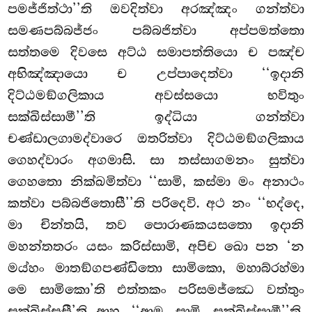
පමජ්ජිත්ථා’’ති ඔවදිත්වා අරඤ්ඤං ගන්ත්වා
සමණපබ්බජ්ජං පබ්බජිත්වා අප්පමත්තො
සත්තමෙ දිවසෙ අට්ඨ සමාපත්තියො ච පඤ්ච
අභිඤ්ඤායො ච උප්පාදෙත්වා ‘‘ඉදානි
දිට්ඨමඞ්ගලිකාය
අවස්සයො භවිතුං
සක්ඛිස්සාමී’’ති ඉද්ධියා ගන්ත්වා
චණ්ඩාලගාමද්වාරෙ ඔතරිත්වා දිට්ඨමඞ්ගලිකාය
ගෙහද්වාරං අගමාසි. සා තස්සාගමනං සුත්වා
ගෙහතො නික්ඛමිත්වා ‘‘සාමි, කස්මා මං අනාථං
කත්වා පබ්බජිතොසී’’ති පරිදෙවි. අථ නං ‘‘භද්දෙ,
මා චින්තයි, තව පොරාණකයසතො ඉදානි
මහන්තතරං යසං කරිස්සාමි, අපිච ඛො පන ‘න
මය්හං මාතඞ්ගපණ්ඩිතො සාමිකො, මහාබ්රහ්මා
මෙ සාමිකො’ති එත්තකං පරිසමජ්ඣෙ වත්තුං
සක්ඛිස්සසී’ති ආහ. ‘‘ආම, සාමි, සක්ඛිස්සාමී’’ති.