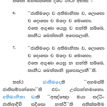
තතො මහාසත්තො ද්වෙ ගාථා අභාසි –
.
‘‘ජාතිමදො ච අතිමානිතා ච, ලොභො
6
ච දොසො ච මදො ච මොහො;
එතෙ අගුණා යෙසු ච සන්ති සබ්බෙ,
තානීධ ඛෙත්තානි අපෙසලානි.
.
‘‘ජාතිමදො ච අතිමානිතා ච, ලොභො
7
ච දොසො ච මදො ච මොහො;
එතෙ
අගුණා යෙසු න සන්ති සබ්බෙ,
තානීධ ඛෙත්තානි සුපෙසලානී’’ති.
තත්ථ
ජාතිමදො
ති ‘‘අහමස්මි
ජාතිසම්පන්නො’’ති එවං උප්පන්නමානො.
අතිමානිතා චා
ති ‘‘අඤ්ඤො මයා සද්ධිං
ජාතිආදීහි සදිසො නත්ථී’’ති අතික්කම්ම