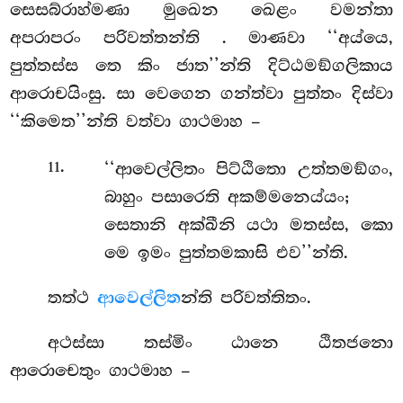
සෙසබ්රාහ්මණා මුඛෙන ඛෙළං වමන්තා
අපරාපරං පරිවත්තන්ති
. මාණවා ‘‘අය්යෙ,
පුත්තස්ස තෙ කිං ජාත’’න්ති දිට්ඨමඞ්ගලිකාය
ආරොචයිංසු. සා වෙගෙන ගන්ත්වා පුත්තං දිස්වා
‘‘කිමෙත’’න්ති වත්වා ගාථමාහ –
.
‘‘ආවෙල්ලිතං පිට්ඨිතො උත්තමඞ්ගං,
11
බාහුං පසාරෙති අකම්මනෙය්යං;
සෙතානි අක්ඛීනි යථා මතස්ස, කො
මෙ ඉමං පුත්තමකාසි එව’’න්ති.
තත්ථ
ආවෙල්ලිත
න්ති පරිවත්තිතං.
අථස්සා තස්මිං ඨානෙ ඨිතජනො
ආරොචෙතුං ගාථමාහ –