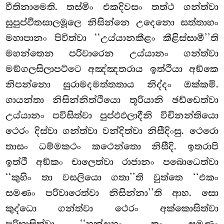
වීතිනාමෙති. තස්මිං එකදිවසං තත්ථ ගන්ත්වා
සුපුප්ඵිතසාලමූලෙ නිසින්නෙ උදෙනො සත්තාහං
මහාපානං පිවිත්වා ‘‘උය්යානකීළං කීළිස්සාමී’’ති
මහන්තෙන පරිවාරෙන උය්යානං ගන්ත්වා
මඞ්ගලසිලාපට්ටෙ අඤ්ඤතරාය ඉත්ථියා අඞ්කෙ
නිපන්නො සුරාමදමත්තතාය නිද්දං ඔක්කමි.
ගායන්තා නිසින්නිත්ථියො තූරියානි ඡඩ්ඩෙත්වා
උය්යානං පවිසිත්වා පුප්ඵඵලාදීනි විචිනන්තියො
ථෙරං දිස්වා ගන්ත්වා වන්දිත්වා නිසීදිංසු. ථෙරො
තාසං ධම්මකථං කථෙන්තො නිසීදි. ඉතරාපි
ඉත්ථී අඞ්කං චාලෙත්වා රාජානං පබොධෙත්වා
‘‘කුහිං තා වසලියො ගතා’’ති වුත්තෙ ‘‘එකං
සමණං පරිවාරෙත්වා නිසින්නා’’ති ආහ. සො
කුද්ධො ගන්ත්වා ථෙරං අක්කොසිත්වා