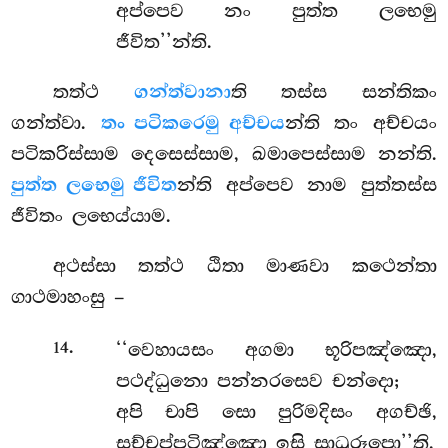
අප්පෙව නං පුත්ත ලභෙමු
ජීවිත’’න්ති.
තත්ථ
ගන්ත්වානා
ති තස්ස සන්තිකං
ගන්ත්වා.
තං පටිකරෙමු අච්චය
න්ති තං අච්චයං
පටිකරිස්සාම දෙසෙස්සාම, ඛමාපෙස්සාම නන්ති.
පුත්ත ලභෙමු ජීවිත
න්ති අප්පෙව නාම පුත්තස්ස
ජීවිතං ලභෙය්යාම.
අථස්සා තත්ථ ඨිතා මාණවා කථෙන්තා
ගාථමාහංසු –
.
‘‘වෙහායසං අගමා භූරිපඤ්ඤො,
14
පථද්ධුනො පන්නරසෙව චන්දො;
අපි චාපි සො පුරිමදිසං අගච්ඡි,
සච්චප්පටිඤ්ඤො ඉසි සාධුරූපො’’ති.