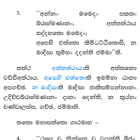
.
‘‘අන්නං මමෙදං පකතං
3
බ්රාහ්මණානං, අත්තත්ථාය
සද්දහතො මමෙදං;
අපෙහි එත්තො කිමිධට්ඨිතොසි, න
මාදිසා තුම්හං දදන්ති ජම්මා’’ති.
තත්ථ
අත්තත්ථායා
ති අත්තනො
වඩ්ඪිඅත්ථාය.
අපෙහි එත්තො
ති ඉමම්හා ඨානා
අපගච්ඡ.
න මාදිසා
ති මාදිසා ජාතිසම්පන්නානං
උදිච්චබ්රාහ්මණානං දානං දෙන්ති, න තුය්හං
චණ්ඩාලස්ස, ගච්ඡ, ජම්මාති.
තතො මහාසත්තො ගාථමාහ –
.
‘‘ථලෙ ච නින්නෙ ච වපන්ති බීජං,
4