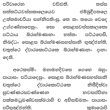
පරිවාරෙන වඩ්ඪති. තස්ස
සත්තට්ඨවස්සකාලෙයෙව ජම්බුදීපතලෙ
උත්තමාචරියා සන්නිපතිංසු. තෙ තං තයො වෙදෙ
උග්ගණ්හාපෙසුං. සො සොළසවස්සකාලතො
පට්ඨාය බ්රාහ්මණානං භත්තං පට්ඨපෙසි,
නිබද්ධං සොළස බ්රාහ්මණසහස්සානි භුඤ්ජන්ති.
චතුත්ථෙ ද්වාරකොට්ඨකෙ බ්රාහ්මණානං දානං
දෙති.
අථෙකස්මිං මහාමහදිවසෙ ගෙහෙ බහුං
පායාසං පටියාදෙසුං. සොළස බ්රාහ්මණසහස්සානි
චතුත්ථෙ ද්වාරකොට්ඨකෙ නිසීදිත්වා
සුවණ්ණරසවණ්ණෙන නවසප්පිනා
පක්කමධුඛණ්ඩසක්ඛරාහි ච අභිසඞ්ඛතං පායාසං
පරිභුඤ්ජන්ති. කුමාරොපි