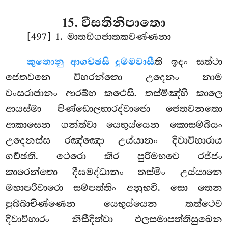
15. වීසතිනිපාතො
[497] 1. මාතඞ්ගජාතකවණ්ණනා
කුතො
නු ආගච්ඡසි දුම්මවාසී
ති ඉදං සත්ථා
ජෙතවනෙ විහරන්තො උදෙනං නාම
වංසරාජානං ආරබ්භ කථෙසි. තස්මිඤ්හි කාලෙ
ආයස්මා පිණ්ඩොලභාරද්වාජො ජෙතවනතො
ආකාසෙන ගන්ත්වා යෙභුය්යෙන කොසම්බියං
උදෙනස්ස රඤ්ඤො උය්යානං දිවාවිහාරාය
ගච්ඡති. ථෙරො කිර පුරිමභවෙ රජ්ජං
කාරෙන්තො දීඝමද්ධානං තස්මිං උය්යානෙ
මහාපරිවාරො සම්පත්තිං අනුභවි. සො තෙන
පුබ්බාචිණ්ණෙන යෙභුය්යෙන තත්ථෙව
දිවාවිහාරං නිසීදිත්වා ඵලසමාපත්තිසුඛෙන