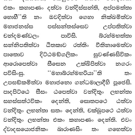
එකං කහාපණං දත්වා වන්දිස්සන්ති, අප්පමත්තා
හොහී’’ති නං ඔවදිත්වා ගෙහා නික්ඛමිත්වා
මහාජනස්ස පස්සන්තස්සෙව උප්පතිත්වා
චන්දමණ්ඩලං පාවිසි. බ්රහ්මභත්තා
සන්නිපතිත්වා ඨිතකාව රත්තිං වීතිනාමෙත්වා
පාතොව දිට්ඨමඞ්ගලිකං සුවණ්ණසිවිකං
ආරොපෙත්වා සීසෙන උක්ඛිපිත්වා නගරං
පවිසිංසු. ‘‘මහාබ්රහ්මභරියා’’ති තං
උපසඞ්කමිත්වා මහාජනො ගන්ධමාලාදීහි පූජෙසි.
පාදපිට්ඨෙ සීසං ඨපෙත්වා වන්දිතුං ලභන්තා
සහස්සත්ථවිකං දෙන්ති, සොතපථෙ ඨත්වා
වන්දිතුං ලභන්තා සතං දෙන්ති, චක්ඛුපථෙ ඨත්වා
වන්දිතුං ලභන්තා එකං කහාපණං දෙන්ති. එවං
ද්වාදසයොජනිකං බාරාණසිං තං ගහෙත්වා