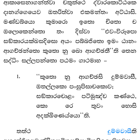
ආකාසෙනාගන්ත්වා චතුත්ථෙ ද්වාරකොට්ඨකෙ
දානග්ගෙයෙව ඔතරිත්වා එකමන්තං අට්ඨාසි.
මණ්ඩබ්යො කුමාරො ඉතො චිතො ච
ඔලොකෙන්තො තං දිස්වා ‘‘එවංවිරූපො
සඞ්කාරයක්ඛසදිසො අයං පබ්බජිතො ඉමං ඨානං
ආගච්ඡන්තො කුතො නු ඛො ආගච්ඡතී’’ති තෙන
සද්ධිං සල්ලපන්තො පඨමං ගාථමාහ –
.
‘‘කුතො
නු ආගච්ඡසි දුම්මවාසී,
1
ඔතල්ලකො පංසුපිසාචකොව;
සඞ්කාරචොළං පටිමුඤ්ච කණ්ඨෙ,
කො රෙ තුවං හොසි
අදක්ඛිණෙය්යො’’ති.
තත්ථ
දුම්මවාසී
ති