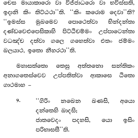
චෙස මායාකාරො වා විජ්ජාධරො වා භවිස්සති,
ඉදානි කිං තිට්ඨථා’’ති. ‘‘කිං කරොම දෙවා’’ති?
‘‘ඉමස්ස මුඛමෙව පොථෙත්වා භින්දන්තා
දණ්ඩවෙළුපෙසිකාහි පිට්ඨිචම්මං උප්පාටෙන්තා
වධඤ්ච දත්වා ගලෙ ගහෙත්වා එතං ජම්මං
ඛලයාථ, ඉතො නීහරථා’’ති.
මහාසත්තො තෙසු අත්තනො සන්තිකං
අනාගතෙස්වෙව උප්පතිත්වා ආකාසෙ ඨිතො
ගාථමාහ –
.
‘‘ගිරිං
නඛෙන ඛණසි, අයො
9
දන්තෙහි ඛාදසි;
ජාතවෙදං පදහසි, යො ඉසිං
පරිභාසසී’’ති.