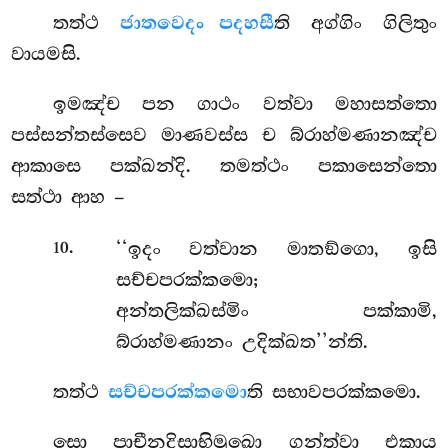
තත්ථ
ජාතවෙදං පදහසී
ති අග්ගිං ගිලිතුං
වායමසි.
ඉමඤ්ච පන ගාථං වත්වා මහාසත්තො
පස්සන්තස්සෙව මාණවස්ස ච බ්රාහ්මණානඤ්ච
ආකාසෙ පක්ඛන්දි. තමත්ථං පකාසෙන්තො
සත්ථා ආහ –
.
‘‘ඉදං වත්වාන මාතඞ්ගො, ඉසි
10
සච්චපරක්කමො;
අන්තලික්ඛස්මිං පක්කාමි,
බ්රාහ්මණානං උදික්ඛත’’න්ති.
තත්ථ
සච්චපරක්කමො
ති සභාවපරක්කමො.
සො පාචීනදිසාභිමුඛො ගන්ත්වා එකාය