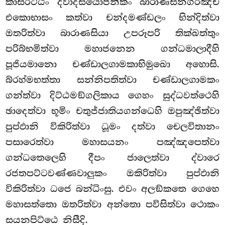
කාසිරට්ඨං ද්වාදසයොජනිකං බාරාණසිනගරඤ්ච
එකොභාසං කත්වා චන්දමණ්ඩලං භින්දිත්වා
ඔතරිත්වා බාරාණසියා උපරූපරි තික්ඛත්තුං
පරිබ්භමිත්වා මහාජනෙන ගන්ධමාලාදීහි
පූජියමානො චණ්ඩාලගාමකාභිමුඛො අහොසි.
බ්රහ්මභත්තා සන්නිපතිත්වා චණ්ඩාලගාමකං
ගන්ත්වා දිට්ඨමඞ්ගලිකාය ගෙහං සුද්ධවත්ථෙහි
ඡාදෙත්වා භූමිං චතුජ්ජාතියගන්ධෙහි ඔපුඤ්ඡිත්වා
පුප්ඵානි විකිරිත්වා ධූමං
දත්වා චෙලවිතානං
පසාරෙත්වා මහාසයනං පඤ්ඤපෙත්වා
ගන්ධතෙලෙහි දීපං ජාලෙත්වා ද්වාරෙ
රජතපට්ටවණ්ණවාලුකං ඔකිරිත්වා පුප්ඵානි
විකිරිත්වා ධජෙ බන්ධිංසු. එවං අලඞ්කතෙ ගෙහෙ
මහාසත්තො ඔතරිත්වා අන්තො පවිසිත්වා ථොකං
සයනපිට්ඨෙ නිසීදි.