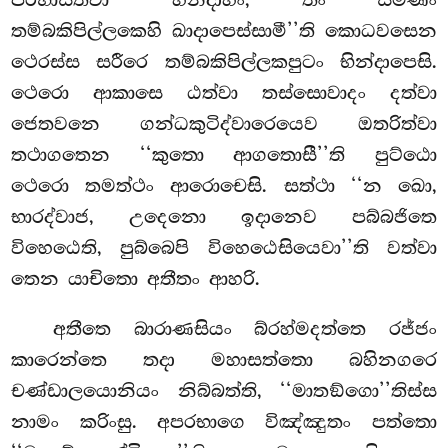
පරිභාසිත්වා ‘‘හන්දාහං, තං සමණං
තම්බකිපිල්ලකෙහි ඛාදාපෙස්සාමී’’ති කොධවසෙන
ථෙරස්ස සරීරෙ තම්බකිපිල්ලකපුටං භින්දාපෙසි.
ථෙරො ආකාසෙ ඨත්වා තස්සොවාදං දත්වා
ජෙතවනෙ ගන්ධකුටිද්වාරෙයෙව ඔතරිත්වා
තථාගතෙන ‘‘කුතො ආගතොසී’’ති පුට්ඨො
ථෙරො තමත්ථං ආරොචෙසි. සත්ථා ‘‘න ඛො,
භාරද්වාජ, උදෙනො ඉදානෙව පබ්බජිතෙ
විහෙඨෙති, පුබ්බෙපි විහෙඨෙසියෙවා’’ති වත්වා
තෙන යාචිතො අතීතං ආහරි.
අතීතෙ
බාරාණසියං බ්රහ්මදත්තෙ රජ්ජං
කාරෙන්තෙ තදා මහාසත්තො බහිනගරෙ
චණ්ඩාලයොනියං නිබ්බත්ති, ‘‘මාතඞ්ගො’’තිස්ස
නාමං කරිංසු. අපරභාගෙ
විඤ්ඤුතං පත්තො