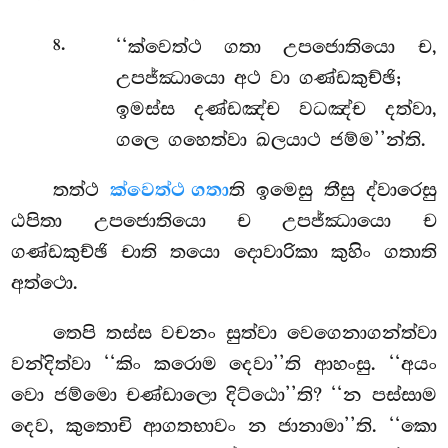
.
‘‘ක්වෙත්ථ
ගතා උපජොතියො ච,
8
උපජ්ඣායො අථ වා ගණ්ඩකුච්ඡි;
ඉමස්ස දණ්ඩඤ්ච වධඤ්ච දත්වා,
ගලෙ ගහෙත්වා ඛලයාථ ජම්ම’’න්ති.
තත්ථ
ක්වෙත්ථ ගතා
ති ඉමෙසු තීසු ද්වාරෙසු
ඨපිතා උපජොතියො ච උපජ්ඣායො ච
ගණ්ඩකුච්ඡි චාති තයො දොවාරිකා කුහිං ගතාති
අත්ථො.
තෙපි
තස්ස වචනං සුත්වා වෙගෙනාගන්ත්වා
වන්දිත්වා ‘‘කිං කරොම දෙවා’’ති ආහංසු. ‘‘අයං
වො ජම්මො චණ්ඩාලො දිට්ඨො’’ති? ‘‘න පස්සාම
දෙව, කුතොචි ආගතභාවං න ජානාමා’’ති. ‘‘කො