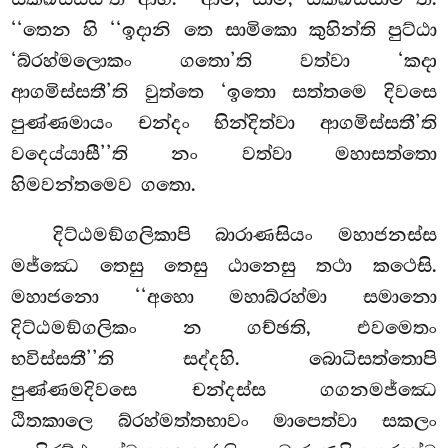
‘‘තෙන හි ‘‘ඉදානි තෙ සාමිකො කුහින්ති පුට්ඨා
‘බ්රහ්මලොකං ගතො’ති වත්වා ‘කදා
ආගමිස්සතී’ති වුත්තෙ ‘ඉතො සත්තමෙ දිවසෙ
පුණ්ණමායං චන්දං භින්දිත්වා ආගමිස්සතී’ති
වදෙය්යාසී’’ති නං වත්වා මහාසත්තො
හිමවන්තමෙව ගතො.
දිට්ඨමඞ්ගලිකාපි
බාරාණසියං මහාජනස්ස
මජ්ඣෙ තෙසු තෙසු ඨානෙසු තථා කථෙසි.
මහාජනො ‘‘අහො මහාබ්රහ්මා සමානො
දිට්ඨමඞ්ගලිකං න ගච්ඡති, එවමෙතං
භවිස්සතී’’ති සද්දහි. බොධිසත්තොපි
පුණ්ණමදිවසෙ චන්දස්ස ගගනමජ්ඣෙ
ඨිතකාලෙ බ්රහ්මත්තභාවං මාපෙත්වා සකලං