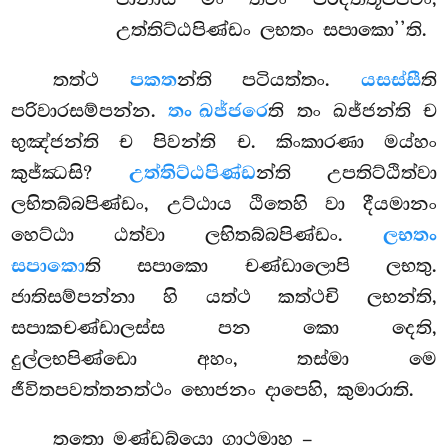
උත්තිට්ඨපිණ්ඩං ලභතං සපාකො’’ති.
තත්ථ
පකත
න්ති පටියත්තං.
යසස්සී
ති
පරිවාරසම්පන්න.
තං ඛජ්ජරෙ
ති තං ඛජ්ජන්ති ච
භුඤ්ජන්ති ච පිවන්ති ච. කිංකාරණා මය්හං
කුජ්ඣසි?
උත්තිට්ඨපිණ්ඩ
න්ති උපතිට්ඨිත්වා
ලභිතබ්බපිණ්ඩං, උට්ඨාය ඨිතෙහි වා දීයමානං
හෙට්ඨා ඨත්වා ලභිතබ්බපිණ්ඩං.
ලභතං
සපාකො
ති සපාකො චණ්ඩාලොපි ලභතු.
ජාතිසම්පන්නා හි යත්ථ කත්ථචි ලභන්ති,
සපාකචණ්ඩාලස්ස පන කො දෙති,
දුල්ලභපිණ්ඩො අහං, තස්මා මෙ
ජීවිතපවත්තනත්ථං භොජනං දාපෙහි, කුමාරාති.
තතො
මණ්ඩබ්යො ගාථමාහ –