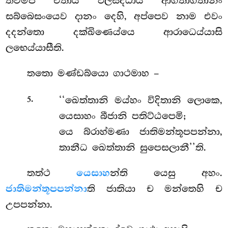
ත්වම්පි එතාය ඵලසද්ධාය ආගතාගතානං
සබ්බෙසංයෙව දානං දෙහි, අප්පෙව නාම එවං
දදන්තො දක්ඛිණෙය්යෙ ආරාධෙය්යාසි
ලභෙය්යාසීති.
තතො
මණ්ඩබ්යො ගාථමාහ –
.
‘‘ඛෙත්තානි මය්හං විදිතානි ලොකෙ,
5
යෙසාහං බීජානි පතිට්ඨපෙමි;
යෙ බ්රාහ්මණා ජාතිමන්තූපපන්නා,
තානීධ ඛෙත්තානි සුපෙසලානී’’ති.
තත්ථ
යෙසාහ
න්ති යෙසු අහං.
ජාතිමන්තූපපන්නා
ති ජාතියා ච මන්තෙහි ච
උපපන්නා.