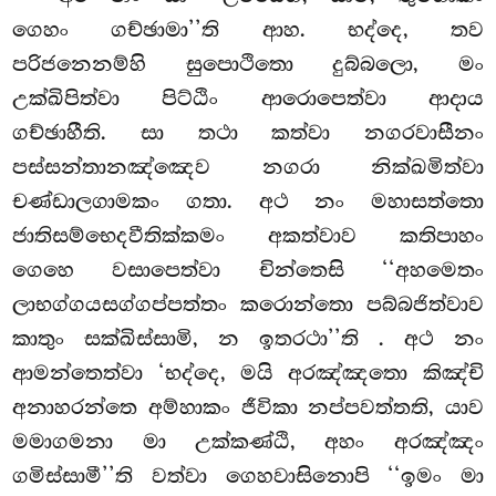
ගෙහං ගච්ඡාමා’’ති ආහ. භද්දෙ, තව
පරිජනෙනම්හි සුපොථිතො දුබ්බලො, මං
උක්ඛිපිත්වා පිට්ඨිං ආරොපෙත්වා ආදාය
ගච්ඡාහීති. සා තථා කත්වා නගරවාසීනං
පස්සන්තානඤ්ඤෙව නගරා නික්ඛමිත්වා
චණ්ඩාලගාමකං ගතා. අථ නං මහාසත්තො
ජාතිසම්භෙදවීතික්කමං අකත්වාව කතිපාහං
ගෙහෙ වසාපෙත්වා චින්තෙසි ‘‘අහමෙතං
ලාභග්ගයසග්ගප්පත්තං කරොන්තො පබ්බජිත්වාව
කාතුං සක්ඛිස්සාමි, න ඉතරථා’’ති
. අථ නං
ආමන්තෙත්වා ‘භද්දෙ, මයි අරඤ්ඤතො කිඤ්චි
අනාහරන්තෙ අම්හාකං ජීවිකා නප්පවත්තති, යාව
මමාගමනා මා උක්කණ්ඨි, අහං අරඤ්ඤං
ගමිස්සාමී’’ති වත්වා ගෙහවාසිනොපි ‘‘ඉමං මා