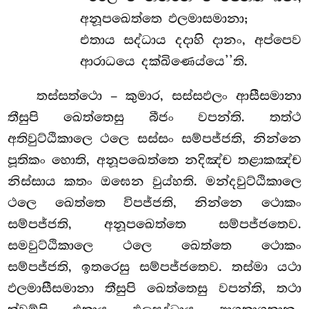
අනූපඛෙත්තෙ ඵලමාසමානා;
එතාය සද්ධාය දදාහි දානං, අප්පෙව
ආරාධයෙ දක්ඛිණෙය්යෙ’’ති.
තස්සත්ථො – කුමාර, සස්සඵලං ආසීසමානා
තීසුපි ඛෙත්තෙසු බීජං වපන්ති. තත්ථ
අතිවුට්ඨිකාලෙ ථලෙ සස්සං සම්පජ්ජති, නින්නෙ
පූතිකං හොති, අනූපඛෙත්තෙ නදිඤ්ච තළාකඤ්ච
නිස්සාය කතං ඔඝෙන වුය්හති. මන්දවුට්ඨිකාලෙ
ථලෙ ඛෙත්තෙ විපජ්ජති, නින්නෙ ථොකං
සම්පජ්ජති, අනූපඛෙත්තෙ සම්පජ්ජතෙව.
සමවුට්ඨිකාලෙ ථලෙ ඛෙත්තෙ ථොකං
සම්පජ්ජති, ඉතරෙසු සම්පජ්ජතෙව. තස්මා යථා
ඵලමාසීසමානා තීසුපි ඛෙත්තෙසු වපන්ති, තථා