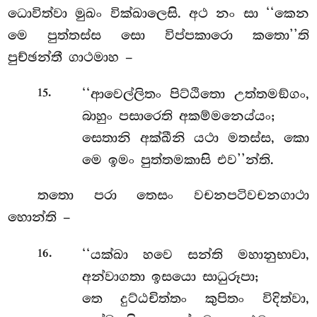
ධොවිත්වා මුඛං වික්ඛාලෙසි. අථ නං සා ‘‘කෙන
මෙ පුත්තස්ස සො විප්පකාරො කතො’’ති
පුච්ඡන්තී ගාථමාහ –
.
‘‘ආවෙල්ලිතං පිට්ඨිතො උත්තමඞ්ගං,
15
බාහුං පසාරෙති අකම්මනෙය්යං;
සෙතානි අක්ඛීනි යථා මතස්ස, කො
මෙ ඉමං පුත්තමකාසි එව’’න්ති.
තතො පරා තෙසං වචනපටිවචනගාථා
හොන්ති –
.
‘‘යක්ඛා හවෙ සන්ති මහානුභාවා,
16
අන්වාගතා ඉසයො සාධුරූපා;
තෙ දුට්ඨචිත්තං කුපිතං විදිත්වා,