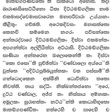
‘‘මාතඞ්ගපණ්ඩිතො’’ති පාකටො අහොසි. තදා
බාරාණසිසෙට්ඨිනො ධීතා දිට්ඨමඞ්ගලිකා නාම
එකමාසද්වෙමාසවාරෙන මහාපරිවාරා උය්යානං
කීළිතුං ගච්ඡති. අථෙකදිවසං මහාසත්තො
කෙනචි කම්මෙන නගරං පවිසන්තො
අන්තරද්වාරෙ දිට්ඨමඞ්ගලිකං දිස්වා එකමන්තං
අපගන්ත්වා අල්ලීයිත්වා අට්ඨාසි. දිට්ඨමඞ්ගලිකා
සාණියා අන්තරෙන ඔලොකෙන්තී තං දිස්වා
‘‘කො එසො’’ති පුච්ඡිත්වා ‘‘චණ්ඩාලො අය්යෙ’’ති
වුත්තෙ ‘‘අදිට්ඨපුබ්බයුත්තකං වත පස්සාමී’’ති
ගන්ධොදකෙන අක්ඛීනි ධොවිත්වා තතො
නිවත්ති. තාය සද්ධිං නික්ඛන්තජනො ‘‘අරෙ,
දුට්ඨ චණ්ඩාල, අජ්ජ තං නිස්සාය අම්හාකං
අමූලකං සුරාභත්තං නට්ඨ’’න්ති කොධාභිභූතො
මාතඞ්ගපණ්ඩිතං හත්ථෙහි ච පාදෙහි ච