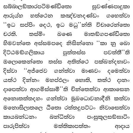
සබ්බාලඞ්කාරපටිමණ්ඩිතො සුවණ්ණපාදුකා
ආරුය්හ හත්ථෙන කඤ්චනදණ්ඩං ගහෙත්වා
‘‘ඉධ සප්පිං දෙථ, ඉධ මධු’’න්ති විචාරෙන්තො
චරති. තස්මිං ඛණෙ මාතඞ්ගපණ්ඩිතො
හිමවන්තෙ අස්සමපදෙ
නිසින්නො ‘‘කා නු ඛො
දිට්ඨමඞ්ගලිකාය පුත්තස්ස පවත්තී’’ති
ඔලොකෙන්තො තස්ස අතිත්ථෙ පක්ඛන්දභාවං
දිස්වා ‘‘අජ්ජෙව ගන්ත්වා මාණවං දමෙත්වා
යත්ථ දින්නං මහප්ඵලං හොති, තත්ථ දානං
දාපෙත්වා ආගමිස්සාමී’’ති චින්තෙත්වා ආකාසෙන
අනොතත්තදහං ගන්ත්වා මුඛධොවනාදීනි කත්වා
මනොසිලාතලෙ ඨිතො රත්තදුපට්ටං නිවාසෙත්වා
කායබන්ධනං බන්ධිත්වා පංසුකූලසඞ්ඝාටිං
පාරුපිත්වා මත්තිකාපත්තං ආදාය