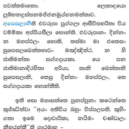
පවත්තමානො. ලොභාදයො
ලුබ්භනදුස්සනමජ්ජනමුය්හනමත්තාව.
අපෙසලානී
ති එවරූපා පුග්ගලා ආසීවිසභරිතා විය
වම්මිකා අප්පියසීලා හොන්ති. එවරූපානං දින්නං
න මහප්ඵලං හොති, තස්මා මා එතෙසං
සුපෙසලඛෙත්තභාවං මඤ්ඤිත්ථ. න හි
ජාතිමන්තා සග්ගදායකා. යෙ පන
ජාතිමානාදිරහිතා අරියා, තානි ඛෙත්තානි
සුපෙසලානි, තෙසු දින්නං මහප්ඵලං, තෙ
සග්ගදායකා හොන්තීති.
ඉති සො මහාසත්තෙ පුනප්පුනං කථෙන්තෙ
කුජ්ඣිත්වා ‘‘අයං අතිවිය බහුං විප්පලපති, කුහිං
ගතා ඉමෙ දොවාරිකා, නයිමං චණ්ඩාලං
නීහරන්තී’’ති ගාථමාහ –