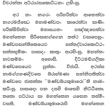
විචරන්තා අට්ඨාරසකොටිධනං ලභිංසු.
අථ නං නගරං පරිහරිත්වා ආනෙත්වා
නගරමජ්ඣෙ මහාමණ්ඩපං කාරෙත්වා සාණිං
පරික්ඛිපිත්වා මහාසයනං පඤ්ඤපෙත්වා
මහන්තෙන සිරිසොභග්ගෙන තත්ථ වසාපෙසුං.
මණ්ඩපසන්තිකෙයෙව සත්තද්වාරකොට්ඨං
සත්තභූමිකං පාසාදං කාතුං ආරභිංසු, මහන්තං
නවකම්මං අහොසි. දිට්ඨමඞ්ගලිකා
මණ්ඩපෙයෙව පුත්තං විජායි. අථස්ස
නාමග්ගහණදිවසෙ බ්රාහ්මණා සන්නිපතිත්වා
මණ්ඩපෙ ජාතත්තා ‘‘මණ්ඩබ්යකුමාරො’’ති නාමං
කරිංසු. පාසාදො පන දසහි මාසෙහි නිට්ඨිතො.
තතො පට්ඨාය සා මහන්තෙන යසෙන තස්මිං
වසති, මණ්ඩබ්යකුමාරොපි මහන්තෙන