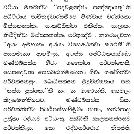
වීථියා ඔතරිත්වා ‘‘පදවළඤ්ජං පඤ්ඤායතූ’’ති
අධිට්ඨාය පාචීනද්වාරසමීපෙ පිණ්ඩාය චරන්තො
මිස්සකභත්තං සංකඩ්ඪිත්වා එකිස්සං සාලායං
නිසීදිත්වා මිස්සකභත්තං පරිභුඤ්ජි
. නගරදෙවතා
‘‘අයං අම්හාකං අය්යං විහෙඨෙත්වා කථෙතී’’ති
අසහමානා ආගමිංසු. අථස්ස ජෙට්ඨකයක්ඛො
මණ්ඩබ්යස්ස ගීවං ගහෙත්වා පරිවත්තෙසි,
සෙසදෙවතා සෙසබ්රාහ්මණානං ගීවං ගණ්හිත්වා
පරිවත්තෙසුං. බොධිසත්තෙ මුදුචිත්තතාය පන
‘‘තස්ස පුත්තො’’ති නං න මාරෙන්ති, කෙවලං
කිලමෙන්තියෙව. මණ්ඩබ්යස්ස සීසං
පරිවත්තිත්වා පිට්ඨිපස්සාභිමුඛං ජාතං, හත්ථපාදා
උජුකා ථද්ධාව අට්ඨංසු, අක්ඛීනි කාලකතස්සෙව
පරිවත්තිංසු. සො ථද්ධසරීරොව නිපජ්ජි,