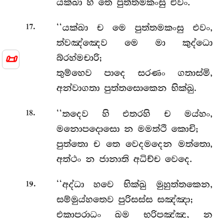
යක්ඛා හි තෙ පුත්තමකංසු එවං.
.
‘‘යක්ඛා
ච මෙ පුත්තමකංසු එවං,
17
ත්වඤ්ඤෙව මෙ මා කුද්ධො
📜
බ්රහ්මචාරි;
තුම්හෙව පාදෙ සරණං ගතාස්මි,
අන්වාගතා පුත්තසොකෙන භික්ඛු.
.
‘‘තදෙව හි එතරහි ච මය්හං,
18
මනොපදොසො න මමත්ථි කොචි;
පුත්තො ච තෙ වෙදමදෙන මත්තො,
අත්ථං න ජානාති අධිච්ච වෙදෙ.
.
‘‘අද්ධා හවෙ භික්ඛු මුහුත්තකෙන,
19
සම්මුය්හතෙව පුරිසස්ස සඤ්ඤා;
එකාපරාධං ඛම භූරිපඤ්ඤ, න