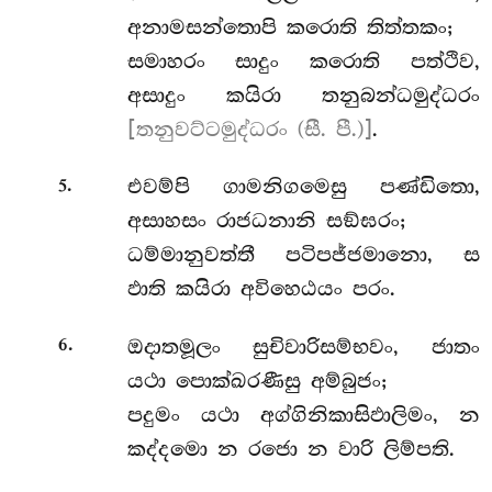
අනාමසන්තොපි කරොති තිත්තකං;
සමාහරං සාදුං කරොති පත්ථිව,
අසාදුං කයිරා තනුබන්ධමුද්ධරං
[තනුවට්ටමුද්ධරං (සී. පී.)]
.
.
එවම්පි
ගාමනිගමෙසු පණ්ඩිතො,
5
අසාහසං රාජධනානි සඞ්ඝරං;
ධම්මානුවත්තී පටිපජ්ජමානො, ස
ඵාති කයිරා අවිහෙඨයං පරං.
.
ඔදාතමූලං
සුචිවාරිසම්භවං, ජාතං
6
යථා පොක්ඛරණීසු අම්බුජං;
පදුමං යථා අග්ගිනිකාසිඵාලිමං, න
කද්දමො න රජො න වාරි ලිම්පති.