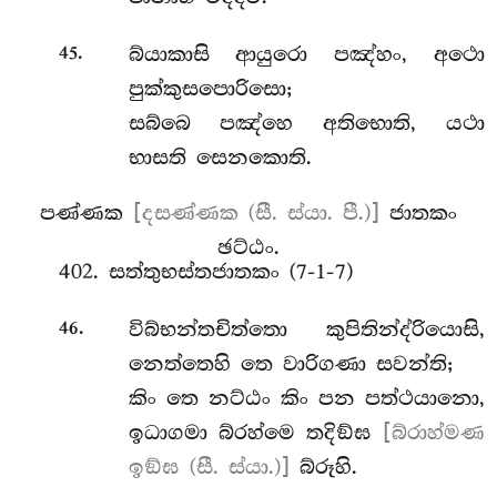
.
බ්යාකාසි ආයුරො පඤ්හං, අථො
45
පුක්කුසපොරිසො;
සබ්බෙ
පඤ්හෙ අතිභොති, යථා
භාසති සෙනකොති.
පණ්ණක
[දසණ්ණක (සී. ස්යා. පී.)]
ජාතකං
ඡට්ඨං.
402. සත්තුභස්තජාතකං (7-1-7)
.
විබ්භන්තචිත්තො කුපිතින්ද්රියොසි,
46
නෙත්තෙහි තෙ වාරිගණා සවන්ති;
කිං තෙ නට්ඨං කිං පන පත්ථයානො,
ඉධාගමා බ්රහ්මෙ තදිඞ්ඝ
[බ්රාහ්මණ
ඉඞ්ඝ (සී. ස්යා.)]
බ්රූහි.