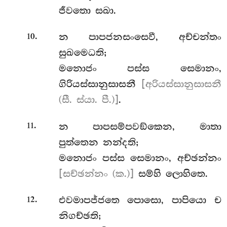
ජීවතො සඛා.
.
න
පාපජනසංසෙවී, අච්චන්තං
10
සුඛමෙධති;
මනොජං
පස්ස සෙමානං,
ගිරියස්සානුසාසනී
[අරියස්සානුසාසනී
(සී. ස්යා. පී.)]
.
.
න පාපසම්පවඞ්කෙන, මාතා
11
පුත්තෙන නන්දති;
මනොජං පස්ස සෙමානං, අච්ඡන්නං
[සච්ඡන්නං (ක.)]
සම්හි ලොහිතෙ.
.
එවමාපජ්ජතෙ පොසො, පාපියො ච
12
නිගච්ඡති;