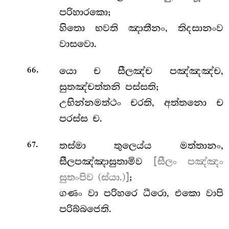
පරිහාරකො;
හිතො භවති ඤාතීනං, තිදසානංව
වාසවො.
.
යො ච සීලඤ්ච පඤ්ඤඤ්ච,
66
සුතඤ්චත්තනි පස්සති;
උභින්නමත්ථං චරති, අත්තනො ච
පරස්ස ච.
.
තස්මා තුලෙය්ය මත්තානං,
67
සීලපඤ්ඤාසුතාමිව
[සීලං පඤ්ඤං
සුතංපිව (ස්යා.)]
;
ගණං වා පරිහරෙ ධීරො, එකො වාපි
පරිබ්බජෙති.