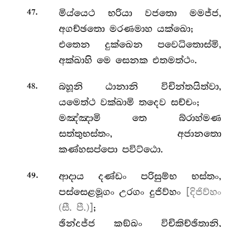
.
මිය්යෙථ භරියා වජතො මමජ්ජ,
47
අගච්ඡතො මරණමාහ යක්ඛො;
එතෙන දුක්ඛෙන පවෙධිතොස්මි,
අක්ඛාහි මෙ සෙනක එතමත්ථං.
.
බහූනි ඨානානි විචින්තයිත්වා,
48
යමෙත්ථ වක්ඛාමි තදෙව සච්චං;
මඤ්ඤාමි තෙ බ්රාහ්මණ
සත්තුභස්තං, අජානතො
කණ්හසප්පො පවිට්ඨො.
.
ආදාය
දණ්ඩං පරිසුම්භ භස්තං,
49
පස්සෙළමූගං උරගං දුජිව්හං
[දිජිව්හං
(සී. පී.)]
;
ඡින්දජ්ජ කඞ්ඛං විචිකිච්ඡිතානි,