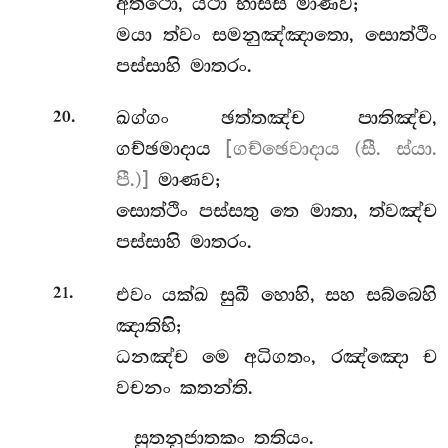
අත්ථො, යථා භාසසි මාණව;
මයා ත්වං සමනුඤ්ඤාතො, සොත්ථිං
පස්සාහි මාතරං.
.
ඛග්ගං ඡත්තඤ්ච පාතිඤ්ච,
20
ගච්ඡමාදාය
[ගච්ඡෙවාදාය (සී. ස්යා.
පී.)]
මාණව;
සොත්ථිං පස්සතු තෙ මාතා, ත්වඤ්ච
පස්සාහි මාතරං.
.
එවං යක්ඛ සුඛී හොහි, සහ සබ්බෙහි
21
ඤාතිභි;
ධනඤ්ච මෙ අධිගතං, රඤ්ඤො ච
වචනං කතන්ති.
සුතනුජාතකං තතියං.