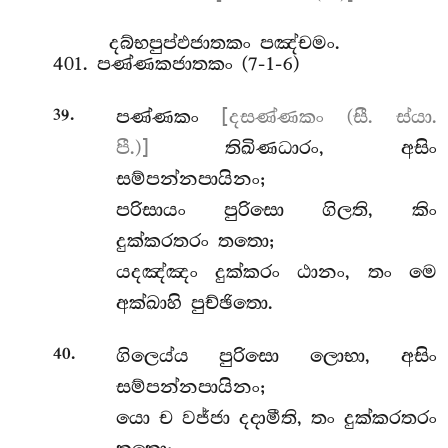
දබ්භපුප්ඵජාතකං පඤ්චමං.
401. පණ්ණකජාතකං (7-1-6)
.
පණ්ණකං
[දසණ්ණකං (සී. ස්යා.
39
පී.)]
තිඛිණධාරං, අසිං
සම්පන්නපායිනං;
පරිසායං
පුරිසො ගිලති, කිං
දුක්කරතරං තතො;
යදඤ්ඤං දුක්කරං ඨානං, තං මෙ
අක්ඛාහි පුච්ඡිතො.
.
ගිලෙය්ය පුරිසො ලොභා, අසිං
40
සම්පන්නපායිනං;
යො ච වජ්ජා දදාමීති, තං දුක්කරතරං