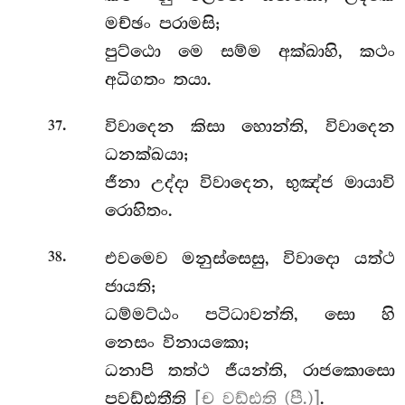
මච්ඡං පරාමසි;
පුට්ඨො මෙ සම්ම අක්ඛාහි, කථං
අධිගතං තයා.
.
විවාදෙන කිසා හොන්ති, විවාදෙන
37
ධනක්ඛයා;
ජීනා උද්දා විවාදෙන, භුඤ්ජ මායාවි
රොහිතං.
.
එවමෙව මනුස්සෙසු, විවාදො යත්ථ
38
ජායති;
ධම්මට්ඨං පටිධාවන්ති, සො හි
නෙසං විනායකො;
ධනාපි තත්ථ ජීයන්ති, රාජකොසො
පවඩ්ඪතීති
[ච වඩ්ඪති (පී.)]
.