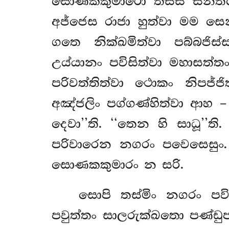
සොණකකුමාරො තස්ස සන්තිකෙ න
අජ්ජෙස රාජා
හුත්වා මම සෙ
ගතෙ නික්ඛමිත්වා පබ්බජිස්
උය්යානං පවිසිත්වා මහාසත්තං
පරිවත්තිත්වා ථොකං නිපජ්ජ
අඤ්ජලිං පග්ගණ්හිත්වා ආහ – ‘
දෙවා’’ති. ‘‘තෙන හි සාධූ’
පරිවාරෙන නගරං පවෙසෙසුං.
සොණකකුමාරං න සරි.
සොපි තස්මිං නගරං පවි
පවුත්තං සාලරුක්ඛතො පණ්ඩුප