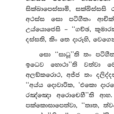
සික්ඛාපෙස්සාමි, සක්ඛිස්සසි
අථස්ස සො පටිගීතං ආචි
උය්යොජෙසි – ‘‘ගච්ඡ, කුමාර
දස්සති, කිං තෙ දාරූහි, වෙගෙන
සො ‘‘සාධූ’’ති තං පටිගී
ඉධෙව හොථා’’ති වත්වා වෙග
අලඞ්කරොථ, අජ්ජ තං දලිද්ද
‘‘අය්ය දොවාරික, ‘එකො දාරකො
රඤ්ඤො අරොචෙහී’’ති ආහ.
පක්කොසාපෙත්වා, ‘‘තාත, ත්වං