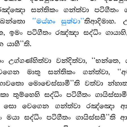
 රඤ්ඤො සන්තිකං ගන්ත්වා පටිගීතං ගාය
ක්ඛන්තො
‘‘මය්හං සුත්වා’’
තිආදිමාහ.
ක, ඉමං පටිගීතං රඤ්ඤා සද්ධිං ගායාහ
 යාහී’’ති.
තං උග්ගණ්හිත්වා වන්දිත්වා, ‘‘භන්ත
ෙන මාතු සන්තිකං ගන්ත්වා, ‘‘අම
භාවතො මොචෙස්සාමී’’ති වත්වා න්හාත
 තුම්හෙහි සද්ධිං පටිගීතං ගායිස්සාම
 සො වෙගෙන ගන්ත්වා රඤ්ඤො ආරොචෙ
 මයා සද්ධිං පටිගීතං ගායිස්සසී’’ති ආ