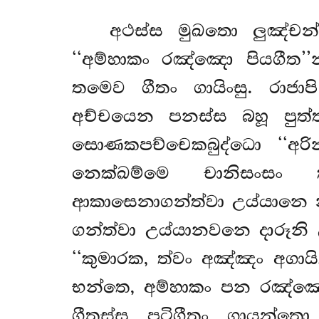
අථස්ස මුඛතො ලුඤ්චන්
‘‘අම්හාකං රඤ්ඤො පියගීත’’
තමෙව ගීතං ගායිංසු. රාජා
අච්චයෙන පනස්ස බහූ පුත්ත
සොණකපච්චෙකබුද්ධො ‘‘අරි
නෙක්ඛම්මෙ චානිසංසං ක
ආකාසෙනාගන්ත්වා උය්යානෙ 
ගන්ත්වා උය්යානවනෙ දාරූනි
‘‘කුමාරක, ත්වං අඤ්ඤං අගායිත
භන්තෙ, අම්හාකං පන රඤ්ඤො 
ගීතස්ස පටිගීතං ගායන්තො ක