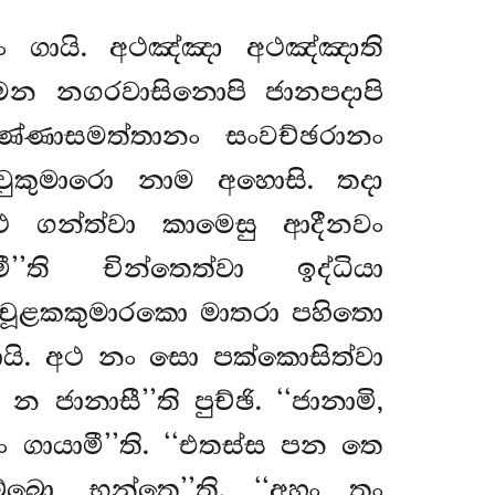
ං ගායි. අථඤ්ඤා අථඤ්ඤාති
කමෙන නගරවාසිනොපි ජානපදාපි
ණ්ණාසමත්තානං සංවච්ඡරානං
ාවුකුමාරො නාම අහොසි. තදා
ථ ගන්ත්වා කාමෙසු ආදීනවං
ති චින්තෙත්වා ඉද්ධියා
චචූළකකුමාරකො මාතරා පහිතො
ායි. අථ නං සො පක්කොසිත්වා
ජානාසී’’ති පුච්ඡි. ‘‘ජානාමි,
ගායාමී’’ති. ‘‘එතස්ස පන තෙ
බ්බො, භන්තෙ’’ති. ‘‘අහං තං