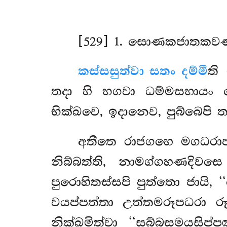
[529] 1. සොණකජාතකව
කස්ස
සුත්වා සතං දම්මී
ති
තදා හි භගවා ධම්මසභායං නෙ
භික්ඛවෙ, ඉදානෙව, පුබ්බෙපි
අතීතෙ රාජගහෙ මගධරාජා
නිබ්බත්ති, නාමග්ගහණදිවසෙ
පුරොහිතස්සපි පුත්තො ජායි,
වයප්පත්තා උත්තමරූපධරා රූ
නික්ඛමිත්වා ‘‘සබ්බසමයසිප්