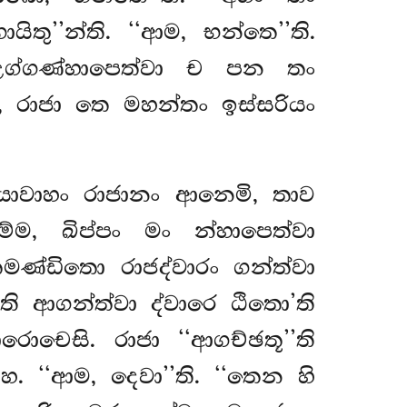
ිතු’’න්ති. ‘‘ආම, භන්තෙ’’ති.
 උග්ගණ්හාපෙත්වා ච පන
තං
ි, රාජා තෙ මහන්තං ඉස්සරියං
ෙ, යාවාහං රාජානං ආනෙමි, තාව
්ම, ඛිප්පං මං න්හාපෙත්වා
මණ්ඩිතො රාජද්වාරං ගන්ත්වා
ීති ආගන්ත්වා ද්වාරෙ ඨිතො’ති
සි. රාජා ‘‘ආගච්ඡතූ’’ති
හ. ‘‘ආම, දෙවා’’ති. ‘‘තෙන හි