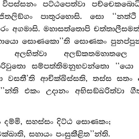
ෙන විපස්සනං පට්ඨපෙත්වා පච්චෙකබ
්බජිතලිඞ්ගං පාතුරහොසි. සො ‘‘නත්ථ
ං අගමාසි. මහාසත්තොපි චත්තාලීසම
සහායො සොණකො’’ති සොණකං පුනප්පු
රං අලභිත්වා අලඞ්කතමහාතලෙ 
පරිවුතො සම්පත්තිමනුභවන්තො ‘‘යො
තී’ති ආචික්ඛිස්සති, තස්ස සතං ද
’’න්ති එකං උදානං අභිසඞ්ඛරිත්වා
ං දම්මි, සහස්සං දිට්ඨ සොණකං;
ති, සහායං පංසුකීළිත’’න්ති.