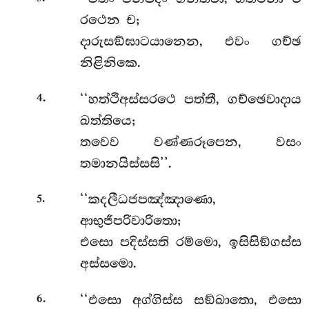
රථෙන ච;
දාරුසඞ්ඝාටයානෙන, එවං ගච්ඡ
නිළිනිකෙ.
.
‘‘හත්ථිඅස්සරථෙ පත්තී, ගච්ඡෙවාදාය
4
ඛත්තියෙ;
තවෙව වණ්ණරූපෙන, වසං
තමානයිස්සසි’’.
.
‘‘කදලීධජපඤ්ඤාණො,
5
ආභුජීපරිවාරිතො;
එසො පදිස්සති රම්මො, ඉසිසිඞ්ගස්ස
අස්සමො.
.
‘‘එසො අග්ගිස්ස සඞ්ඛාතො, එසො
6