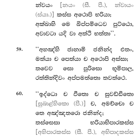
න්වයං
[නයං (සී. පී.), න්වායං
(ස්යා.)]
කස්ස අථොපි භරියා;
අක්ඛාහි මෙ ඛිප්පමිධෙව පුට්ඨො,
අවාවටා යදි වා අත්ථි භත්තා’’.
.
‘‘අහඤ්හි ජානාමි ජනින්ද එතං,
59
මත්යා ච පෙත්යා ච අථොපි අස්සා;
තවෙව සො පුරිසො භූමිපාල,
රත්තින්දිවං අප්පමත්තො තවත්ථෙ.
.
‘‘ඉද්ධො ච ඵීතො ච සුවඩ්ඪිතො
60
[සුබාළ්හිකො (පී.)]
ච, අමච්චො ච
තෙ අඤ්ඤතරො ජනින්ද;
තස්සෙසා භරියාභිපාරකස්ස
[අහිපාරකස්ස (සී. පී.), අභිපාදකස්ස