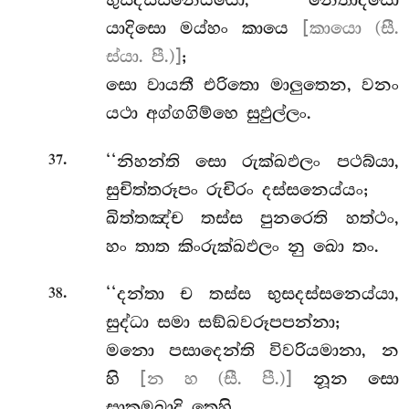
භුසදස්සනෙය්යො, නෙතාදිසො
යාදිසො මය්හං කායෙ
[කායො (සී.
ස්යා. පී.)]
;
සො වායතී එරිතො මාලුතෙන, වනං
යථා අග්ගගිම්හෙ සුඵුල්ලං.
.
‘‘නිහන්ති
සො රුක්ඛඵලං පථබ්යා,
37
සුචිත්තරූපං රුචිරං දස්සනෙය්යං;
ඛිත්තඤ්ච තස්ස පුනරෙති හත්ථං,
හං තාත කිංරුක්ඛඵලං නු ඛො තං.
.
‘‘දන්තා ච තස්ස භුසදස්සනෙය්යා,
38
සුද්ධා සමා සඞ්ඛවරූපපන්නා;
මනො පසාදෙන්ති විවරියමානා, න
හි
[න හ (සී. පී.)]
නූන සො
සාකමඛාදි තෙහි.