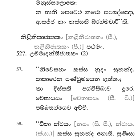
මනුස්සලොකෙ;
න තානි සෙවෙථ නරො සපඤ්ඤො,
ආසජ්ජ නං නස්සති බ්රහ්මචාරී’’ති.
නිළිනිකාජාතකං
[නළිනීජාතකං (සී.),
නළිනිජාතකං (පී.)]
පඨමං.
527. උම්මාදන්තීජාතකං (2)
.
‘‘නිවෙසනං කස්ස නුදං සුනන්ද,
57
පාකාරෙන පණ්ඩුමයෙන ගුත්තං;
කා දිස්සති අග්ගිසිඛාව දූරෙ,
වෙහායසං
[වෙහාසයං (සී. පී.)]
පබ්බතග්ගෙව අච්චි.
.
‘‘ධීතා
න්වයං
[නයං (සී. පී.), න්වායං
58
(ස්යා.)]
කස්ස සුනන්ද හොති, සුණිසා