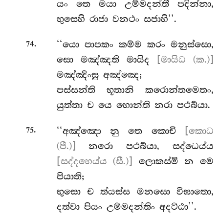
යං තෙ මයා උම්මදන්තී පදින්නා,
භුසෙහි රාජා වනථං සජාහි’’.
.
‘‘යො පාපකං කම්ම කරං මනුස්සො,
74
සො
මඤ්ඤති මායිද
[මායිධ (ක.)]
මඤ්ඤිංසු අඤ්ඤෙ;
පස්සන්ති භූතානි කරොන්තමෙතං,
යුත්තා ච යෙ හොන්ති නරා පථබ්යා.
.
‘‘අඤ්ඤො නු තෙ කොචි
[කොධ
75
(පී.)]
නරො පථබ්යා, සද්ධෙය්ය
[සද්දහෙය්ය (සී.)]
ලොකස්මි න මෙ
පියාති;
භුසො ච ත්යස්ස මනසො විඝාතො,
දත්වා පියං උම්මදන්තිං අදට්ඨා’’.