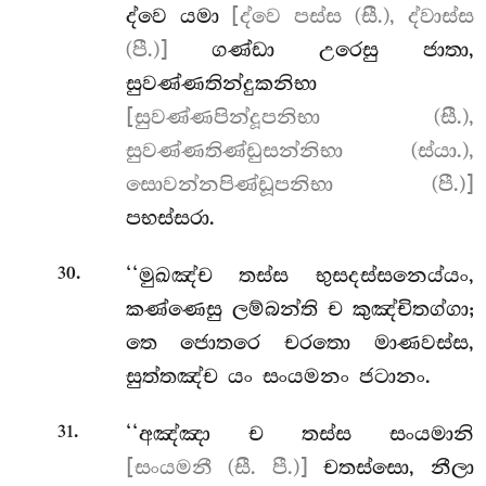
ද්වෙ යමා
[ද්වෙ පස්ස (සී.), ද්වාස්ස
(පී.)]
ගණ්ඩා උරෙසු ජාතා,
සුවණ්ණතින්දුකනිභා
[සුවණ්ණපින්දූපනිභා (සී.),
සුවණ්ණතිණ්ඩුසන්නිභා (ස්යා.),
සොවන්නපිණ්ඩූපනිභා (පී.)]
පභස්සරා.
.
‘‘මුඛඤ්ච තස්ස භුසදස්සනෙය්යං,
30
කණ්ණෙසු ලම්බන්ති ච කුඤ්චිතග්ගා;
තෙ ජොතරෙ චරතො මාණවස්ස,
සුත්තඤ්ච යං සංයමනං ජටානං.
.
‘‘අඤ්ඤා
ච තස්ස සංයමානි
31
[සංයමනී (සී. පී.)]
චතස්සො, නීලා