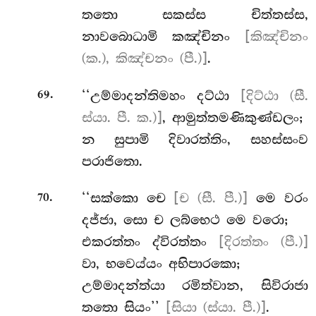
තතො
සකස්ස චිත්තස්ස,
නාවබොධාමි කඤ්චිනං
[කිඤ්චිනං
(ක.), කිඤ්චනං (පී.)]
.
.
‘‘උම්මාදන්තිමහං
දට්ඨා
[දිට්ඨා (සී.
69
ස්යා. පී. ක.)]
, ආමුත්තමණිකුණ්ඩලං;
න සුපාමි දිවාරත්තිං, සහස්සංව
පරාජිතො.
.
‘‘සක්කො චෙ
[ච (සී. පී.)]
මෙ වරං
70
දජ්ජා, සො ච ලබ්භෙථ මෙ වරො;
එකරත්තං ද්විරත්තං
[දිරත්තං (පී.)]
වා, භවෙය්යං අභිපාරකො;
උම්මාදන්ත්යා රමිත්වාන, සිවිරාජා
තතො සියං’’
[සියා (ස්යා. පී.)]
.