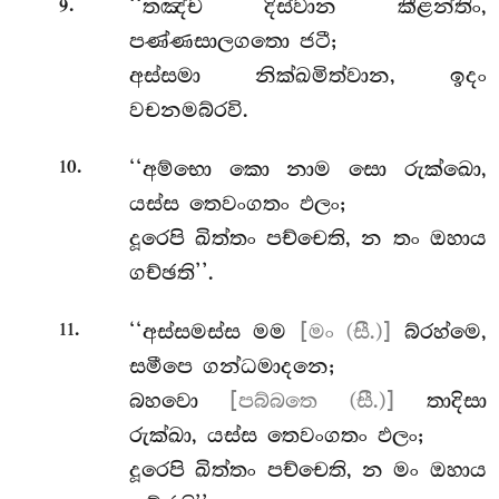
.
‘‘තඤ්ච දිස්වාන කීළන්තිං,
9
පණ්ණසාලගතො ජටී;
අස්සමා නික්ඛමිත්වාන, ඉදං
වචනමබ්රවි.
.
‘‘අම්භො කො නාම සො රුක්ඛො,
10
යස්ස තෙවංගතං ඵලං;
දූරෙපි ඛිත්තං පච්චෙති, න තං ඔහාය
ගච්ඡති’’.
.
‘‘අස්සමස්ස
මම
[මං (සී.)]
බ්රහ්මෙ,
11
සමීපෙ ගන්ධමාදනෙ;
බහවො
[පබ්බතෙ (සී.)]
තාදිසා
රුක්ඛා, යස්ස තෙවංගතං ඵලං;
දූරෙපි ඛිත්තං පච්චෙති, න මං ඔහාය