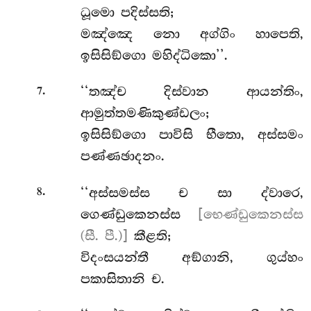
ධූමො පදිස්සති;
මඤ්ඤෙ නො අග්ගිං හාපෙති,
ඉසිසිඞ්ගො මහිද්ධිකො’’.
.
‘‘තඤ්ච
දිස්වාන ආයන්තිං,
7
ආමුත්තමණිකුණ්ඩලං;
ඉසිසිඞ්ගො පාවිසි භීතො, අස්සමං
පණ්ණඡාදනං.
.
‘‘අස්සමස්ස ච සා ද්වාරෙ,
8
ගෙණ්ඩුකෙනස්ස
[භෙණ්ඩුකෙනස්ස
(සී. පී.)]
කීළති;
විදංසයන්තී අඞ්ගානි, ගුය්හං
පකාසිතානි ච.