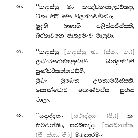
.
‘‘කදාස්සු මං කඤ්චනජාලුරච්ඡදා,
66
ධීතා තිරීටිස්ස විලග්ගමජ්ඣා;
මුදූහි බාහාහි පලිස්සජිස්සති,
බ්රහාවනෙ ජාතදුමංව මාලුවා.
.
‘‘කදාස්සු
[කදාස්සු මං (ස්යා. ක.)]
67
ලාඛාරසරත්තසුච්ඡවී, බින්දුත්ථනී
පුණ්ඩරීකත්තචඞ්ගී;
මුඛං මුඛෙන උපනාමයිස්සති,
සොණ්ඩොව සොණ්ඩස්ස සුරාය
ථාලං.
.
‘‘යදාද්දසං
[යථාද්දසං (පී.)]
තං
68
තිට්ඨන්තිං, සබ්බභද්දං
[සබ්බගත්තං
(සී. ස්යා. පී.)]
මනොරමං;