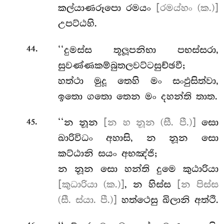
කල්යාණරූපො රමයං
[රමය්හං (ක.)]
උපට්ඨහි.
.
‘‘දුමස්ස
තූලූපනිභා පභස්සරා,
44
සුවණ්ණකම්බුතලවට්ටසුච්ඡවී;
හත්ථා මුදූ තෙහි මං සංඵුසිත්වා,
ඉතො ගතො තෙන මං දහන්ති තාත.
.
‘‘න නූන
[න හ නූන (සී. පී.)]
සො
45
ඛාරිවිධං අහාසි, න නූන සො
කට්ඨානි සයං අභඤ්ජි;
න නූන සො හන්ති දුමෙ කුඨාරියා
[කුධාරියා (ක.)]
, න හිස්ස
[න පිස්ස
(සී. ස්යා. පී.)]
හත්ථෙසු ඛිලානි අත්ථි.