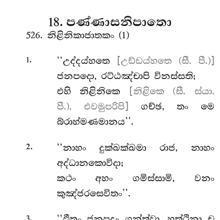
18. පණ්ණාසනිපාතො
526. නිළිනිකාජාතකං (1)
.
‘‘උද්දය්හතෙ
[උඩ්ඩය්හතෙ (සී. පී.)]
1
ජනපදො, රට්ඨඤ්චාපි විනස්සති;
එහි නිළිනිකෙ
[නිළිකෙ (සී. ස්යා.
පී.), එවමුපරිපි]
ගච්ඡ, තං මෙ
බ්රාහ්මණමානය’’.
.
‘‘නාහං දුක්ඛක්ඛමා රාජ, නාහං
2
අද්ධානකොවිදා;
කථං අහං ගමිස්සාමි, වනං
කුඤ්ජරසෙවිතං’’.
.
‘‘ඵීතං ජනපදං ගන්ත්වා, හත්ථිනා ච
3