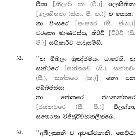
පීතා
[නීලාපි තා (පී.)]
ලොහිතිකා
[ලොහිතකා (ස්යා. පී. ක.)]
ච සෙතා;
තා පිංසරෙ
[සංසරෙ (සී. ස්යා.)]
චරතො මාණවස්ස, තිරිටි
[චිරීටි (සී.
පී.)]
සඞ්ඝාරිව පාවුසම්හි.
.
‘‘න මිඛලං මුඤ්ජමයං ධාරෙති, න
32
සන්ථරෙ
[සන්තචෙ (සී.), සන්තචං
(පී.), සන්තරෙ (ක.)]
නො පන
පබ්බජස්ස;
තා ජොතරෙ ජඝනන්තරෙ
[ජඝනවරෙ (සී. පී.)]
විලග්ගා,
සතෙරතා විජ්ජුරිවන්තලික්ඛෙ.
.
‘‘අඛීලකානි ච අවණ්ටකානි, හෙට්ඨා
33