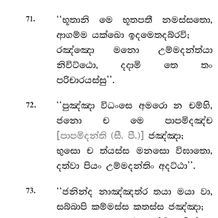
.
‘‘භූතානි මෙ භූතපතී නමස්සතො,
71
ආගම්ම යක්ඛො ඉදමෙතදබ්රවි;
රඤ්ඤො මනො උම්මදන්ත්යා
නිවිට්ඨො, දදාමි තෙ තං
පරිචාරයස්සු’’.
.
‘‘පුඤ්ඤා විධංසෙ අමරො න චම්හි,
72
ජනො ච මෙ පාපමිදඤ්ච
[පාපමිදන්ති (සී. පී.)]
ජඤ්ඤා;
භුසො ච ත්යස්ස මනසො විඝාතො,
දත්වා පියං උම්මදන්තිං අදට්ඨා’’.
.
‘‘ජනින්ද නාඤ්ඤත්ර තයා මයා වා,
73
සබ්බාපි කම්මස්ස කතස්ස ජඤ්ඤා;