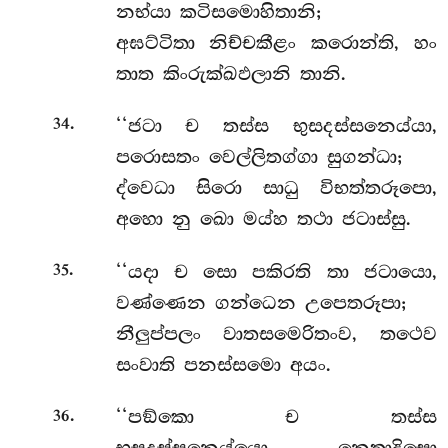
නභ්යා කටිසමොහිතානි;
අඝට්ටිතා නිච්චකීළං කරොන්ති, හං
තාත කිංරුක්ඛඵලානි තානි.
.
‘‘ජටා
ච තස්ස භුසදස්සනෙය්යා,
34
පරොසතං වෙල්ලිතග්ගා සුගන්ධා;
ද්වෙධා සිරො සාධු විභත්තරූපො,
අහො නු ඛො මය්හ තථා ජටාස්සු.
.
‘‘යදා ච සො පකිරති තා ජටායො,
35
වණ්ණෙන ගන්ධෙන උපෙතරූපා;
නීලුප්පලං වාතසමෙරිතංව, තථෙව
සංවාති පනස්සමො අයං.
.
‘‘පඞ්කො ච තස්ස
36