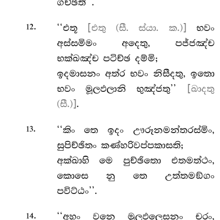
ගච්ඡති’’.
.
‘‘එතූ
[එතු (සී. ස්යා. ක.)]
භවං
12
අස්සමිමං අදෙතු, පජ්ජඤ්ච
භක්ඛඤ්ච පටිච්ඡ දම්මි;
ඉදමාසනං අත්ර භවං නිසීදතු, ඉතො
භවං මූලඵලානි භුඤ්ජතු’’
[ඛාදතු
(සී.)]
.
.
‘‘කිං තෙ ඉදං ඌරූනමන්තරස්මිං,
13
සුපිච්ඡිතං කණ්හරිවප්පකාසති;
අක්ඛාහි මෙ පුච්ඡිතො එතමත්ථං,
කොසෙ නු තෙ උත්තමඞ්ගං
පවිට්ඨං’’.
.
‘‘අහං වනෙ මූලඵලෙසනං චරං,
14