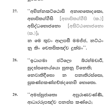
.
‘‘අභින්නකට්ඨොසි
අනාභතොදකො,
27
අහාපිතග්ගීසි
[අහාපිතග්ගීපි (ක.)]
අසිද්ධභොජනො
[අසිට්ඨභොජනො
(ක.)]
;
න මෙ තුවං ආලපසී මමජ්ජ, නට්ඨං
නු කිං චෙතසිකඤ්ච දුක්ඛං’’.
.
‘‘ඉධාගමා ජටිලො බ්රහ්මචාරී,
28
සුදස්සනෙය්යො සුතනූ විනෙති;
නෙවාතිදීඝො න පනාතිරස්සො,
සුකණ්හකණ්හච්ඡදනෙහි භොතො.
.
‘‘අමස්සුජාතො
අපුරාණවණ්ණී,
29
ආධාරරූපඤ්ච පනස්ස කණ්ඨෙ;