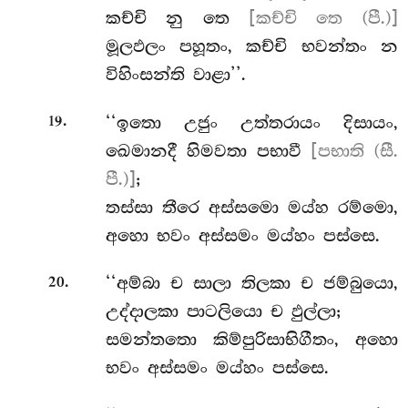
කච්චි නු තෙ
[කච්චි තෙ (පී.)]
මූලඵලං පහූතං, කච්චි භවන්තං න
විහිංසන්ති වාළා’’.
.
‘‘ඉතො
උජුං උත්තරායං දිසායං,
19
ඛෙමානදී හිමවතා පභාවී
[පභාති (සී.
පී.)]
;
තස්සා තීරෙ අස්සමො මය්හ රම්මො,
අහො භවං අස්සමං මය්හං පස්සෙ.
.
‘‘අම්බා ච සාලා තිලකා ච ජම්බුයො,
20
උද්දාලකා පාටලියො ච ඵුල්ලා;
සමන්තතො කිම්පුරිසාභිගීතං, අහො
භවං අස්සමං මය්හං පස්සෙ.