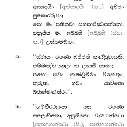
ආසාදයිං
[අස්සාදයිං (ක.)]
අච්ඡං
සුඝොරරූපං;
සො මං පතිත්වා සහසාජ්ඣපත්තො,
පනුජ්ජ මං අබ්බහි
[අබ්බුහි (ස්යා.
ක.)]
උත්තමඞ්ගං.
.
‘‘ස්වායං වණො ඛජ්ජති කණ්ඩුවායති,
15
සබ්බඤ්ච කාලං න ලභාමි සාතං;
පහො භවං කණ්ඩුමිමං විනෙතුං,
කුරුතං භවං යාචිතො
බ්රාහ්මණත්ථං’’.
.
‘‘ගම්භීරරූපො තෙ වණො
16
සලොහිතො, අපූතිකො වණගන්ධො
[පක්කගන්ධො (සී.), පන්නගන්ධො