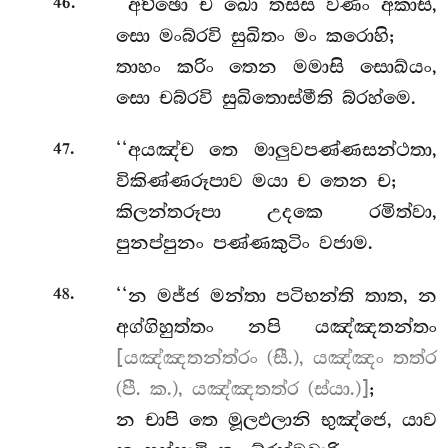
.
‘‘අච්ඡො ච ඛො තස්ස වණං අකාසි,
46
සො මංබ්රවි සුඛිතං මං කරොහි;
තාහං කරිං තෙන මමාසි සොඛ්යං,
සො චබ්රවි සුඛිතොස්මීති බ්රහ්මෙ.
.
‘‘අයඤ්ච තෙ මාලුවපණ්ණසන්ථතා,
47
විකිණ්ණරූපාව මයා ච තෙන ච;
කිලන්තරූපා උදකෙ රමිත්වා,
පුනප්පුනං පණ්ණකුටිං වජාම.
.
‘‘න මජ්ජ මන්තා පටිභන්ති තාත, න
48
අග්ගිහුත්තං නපි යඤ්ඤතන්තං
[යඤ්ඤතන්ත්රං (සී.), යඤ්ඤං තත්ර
(පී. ක.), යඤ්ඤතත්ර (ස්යා.)]
;
න චාපි තෙ මූලඵලානි භුඤ්ජෙ, යාව