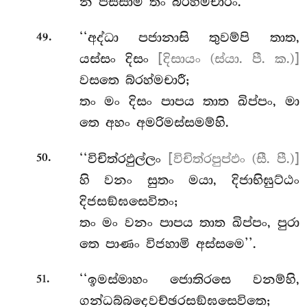
න පස්සාමි තං බ්රහ්මචාරිං.
.
‘‘අද්ධා
පජානාසි තුවම්පි තාත,
49
යස්සං දිසං
[දිසායං (ස්යා. පී. ක.)]
වසතෙ බ්රහ්මචාරී;
තං මං දිසං පාපය තාත ඛිප්පං, මා
තෙ අහං අමරිමස්සමම්හි.
.
‘‘විචිත්රඵුල්ලං
[විචිත්රපුප්ඵං (සී. පී.)]
50
හි වනං සුතං මයා, දිජාභිඝුට්ඨං
දිජසඞ්ඝසෙවිතං;
තං මං වනං පාපය තාත ඛිප්පං, පුරා
තෙ පාණං විජහාමි අස්සමෙ’’.
.
‘‘ඉමස්මාහං ජොතිරසෙ වනම්හි,
51
ගන්ධබ්බදෙවච්ඡරසඞ්ඝසෙවිතෙ;