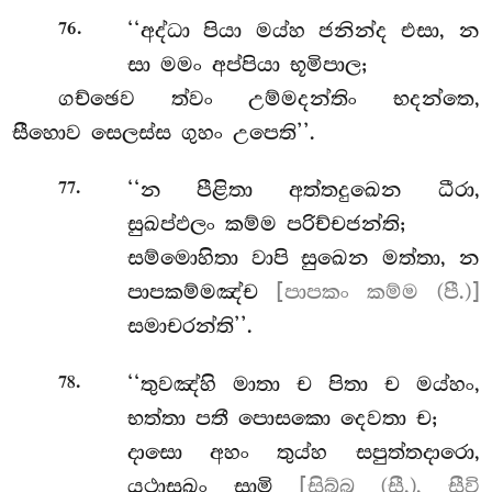
.
‘‘අද්ධා
පියා මය්හ ජනින්ද එසා, න
76
සා මමං අප්පියා භූමිපාල;
ගච්ඡෙව ත්වං උම්මදන්තිං භදන්තෙ,
සීහොව සෙලස්ස ගුහං උපෙති’’.
.
‘‘න පීළිතා අත්තදුඛෙන ධීරා,
77
සුඛප්ඵලං කම්ම පරිච්චජන්ති;
සම්මොහිතා වාපි සුඛෙන මත්තා, න
පාපකම්මඤ්ච
[පාපකං කම්ම (පී.)]
සමාචරන්ති’’.
.
‘‘තුවඤ්හි මාතා ච පිතා ච මය්හං,
78
භත්තා පතී පොසකො දෙවතා ච;
දාසො අහං තුය්හ සපුත්තදාරො,
යථාසුඛං සාමි
[සිබ්බ (සී.), සීවි