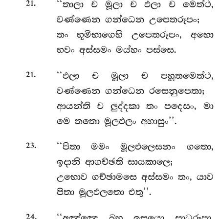
.
‘‘තාලා ච මූලා ච ඵලා ච මෙත්ථ,
21
වණ්ණෙන ගන්ධෙන උපෙතරූපං;
තං භූමිභාගෙහි උපෙතරූපං, අහො
භවං අස්සමං මය්හං පස්සෙ.
.
‘‘ඵලා ච මූලා ච පහූතමෙත්ථ,
21
වණ්ණෙන ගන්ධෙන රසෙනුපෙතා;
ආයන්ති ච ලුද්දකා තං පදෙසං, මා
මෙ තතො මූලඵලං අහාසුං’’.
.
‘‘පිතා මමං මූලඵලෙසනං ගතො,
23
ඉදානි ආගච්ඡති සායකාලෙ;
උභොව ගච්ඡාමසෙ අස්සමං තං, යාව
පිතා මූලඵලතො එතු’’.
.
‘‘අඤ්ඤෙ
බහූ ඉසයො සාධුරූපා,
24