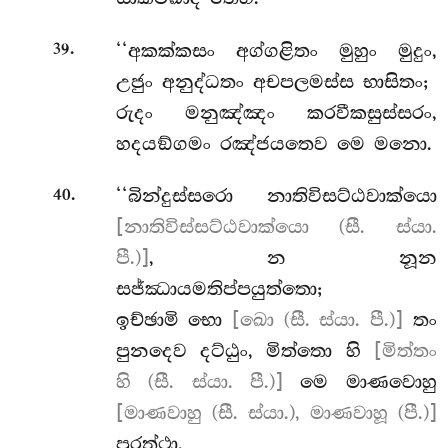
.
‘‘අකක්කසං
අග්ගළිතං මුහුං මුදුං,
39
උජුං අනුද්ධතං අචපලමස්ස භාසිතං;
රුදං මනුඤ්ඤං කරවීකසුස්සරං,
හදයඞ්ගමං රඤ්ජයතෙව මෙ මනො.
.
‘‘බින්දුස්සරො නාතිවිසට්ඨවාක්යො
40
[නාතිවිස්සට්ඨවාක්යො (සී. ස්යා.
පී.)]
, න නූන
සජ්ඣායමතිප්පයුත්තො;
ඉච්ඡාමි භො
[ඛො (සී. ස්යා. පී.)]
තං
පුනදෙව දට්ඨුං, මිත්තො හි
[මිත්තං
හි (සී. ස්යා. පී.)]
මෙ මාණවොහු
[මාණවාහු (සී. ස්යා.), මාණවාහූ (පී.)]
පුරත්ථා.