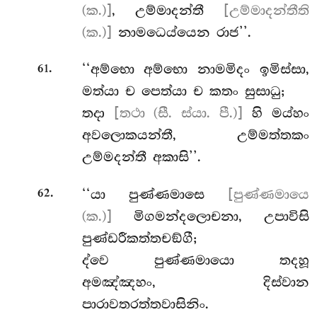
(ක.)]
, උම්මාදන්තී
[උම්මාදන්තීති
(ක.)]
නාමධෙය්යෙන රාජ’’.
.
‘‘අම්භො
අම්භො නාමමිදං ඉමිස්සා,
61
මත්යා ච පෙත්යා ච කතං සුසාධු;
තදා
[තථා (සී. ස්යා. පී.)]
හි මය්හං
අවලොකයන්තී, උම්මත්තකං
උම්මදන්තී අකාසි’’.
.
‘‘යා පුණ්ණමාසෙ
[පුණ්ණමායෙ
62
(ක.)]
මිගමන්දලොචනා, උපාවිසි
පුණ්ඩරීකත්තචඞ්ගී;
ද්වෙ පුණ්ණමායො තදහූ
අමඤ්ඤහං, දිස්වාන
පාරාවතරත්තවාසිනිං.