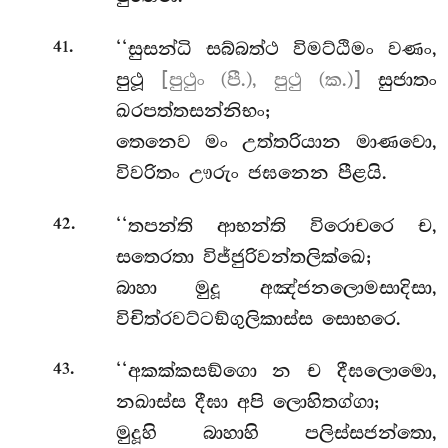
.
‘‘සුසන්ධි
සබ්බත්ථ විමට්ඨිමං වණං,
41
පුථූ
[පුථුං (පී.), පුථු (ක.)]
සුජාතං
ඛරපත්තසන්නිභං;
තෙනෙව මං උත්තරියාන මාණවො,
විවරිතං ඌරුං ජඝනෙන පීළයි.
.
‘‘තපන්ති ආභන්ති විරොචරෙ ච,
42
සතෙරතා විජ්ජුරිවන්තලික්ඛෙ;
බාහා මුදූ අඤ්ජනලොමසාදිසා,
විචිත්රවට්ටඞ්ගුලිකාස්ස සොභරෙ.
.
‘‘අකක්කසඞ්ගො
න ච දීඝලොමො,
43
නඛාස්ස දීඝා අපි ලොහිතග්ගා;
මුදූහි බාහාහි පලිස්සජන්තො,