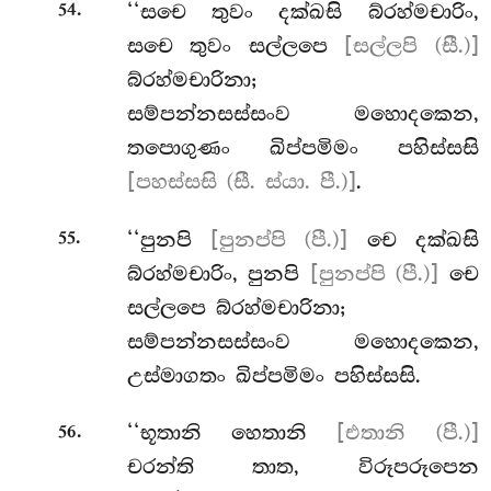
.
‘‘සචෙ
තුවං දක්ඛසි බ්රහ්මචාරිං,
54
සචෙ තුවං සල්ලපෙ
[සල්ලපි (සී.)]
බ්රහ්මචාරිනා;
සම්පන්නසස්සංව මහොදකෙන,
තපොගුණං ඛිප්පමිමං පහිස්සසි
[පහස්සසි (සී. ස්යා. පී.)]
.
.
‘‘පුනපි
[පුනප්පි (පී.)]
චෙ දක්ඛසි
55
බ්රහ්මචාරිං, පුනපි
[පුනප්පි (පී.)]
චෙ
සල්ලපෙ බ්රහ්මචාරිනා;
සම්පන්නසස්සංව මහොදකෙන,
උස්මාගතං ඛිප්පමිමං පහිස්සසි.
.
‘‘භූතානි
හෙතානි
[එතානි (පී.)]
56
චරන්ති තාත, විරූපරූපෙන