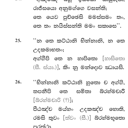
රාජීසයො අනුමග්ගෙ වසන්ති;
තෙ යෙව පුච්ඡෙසි මමස්සමං තං,
තෙ තං නයිස්සන්ති මමං සකාසෙ’’.
.
‘‘න තෙ කට්ඨානි භින්නානි, න තෙ
25
උදකමාභතං;
අග්ගීපි තෙ න හාපිතො
[හාසිතො
(සී. ස්යා.)]
, කිං නු මන්දොව ඣායසි.
.
‘‘භින්නානි කට්ඨානි හුතො ච අග්ගි,
26
තපනීපි තෙ සමිතා බ්රහ්මචාරී
[බ්රහ්මචාරි (?)]
;
පීඨඤ්ච මය්හං උදකඤ්ච හොති,
රමසි තුවං
[ත්වං (සී.)]
බ්රහ්මභූතො
පුරත්ථා.