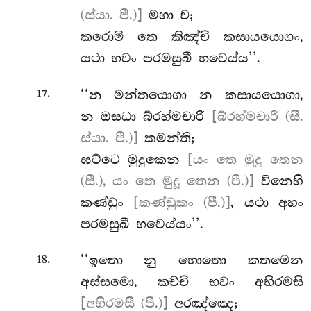
(ස්යා. පී.)]
මහා ච;
කරොමි තෙ කිඤ්චි කසායයොගං,
යථා භවං පරමසුඛී භවෙය්ය’’.
.
‘‘න
මන්තයොගා න කසායයොගා,
17
න ඔසධා බ්රහ්මචාරි
[බ්රහ්මචාරී (සී.
ස්යා. පී.)]
කමන්ති;
ඝට්ටෙ මුදුකෙන
[යං තෙ මුදු තෙන
(සී.), යං තෙ මුදූ තෙන (පී.)]
විනෙහි
කණ්ඩුං
[කණ්ඩුකං (පී.)]
, යථා අහං
පරමසුඛී භවෙය්යං’’.
.
‘‘ඉතො නු භොතො කතමෙන
18
අස්සමො, කච්චි භවං අභිරමසි
[අභිරමසී (පී.)]
අරඤ්ඤෙ;