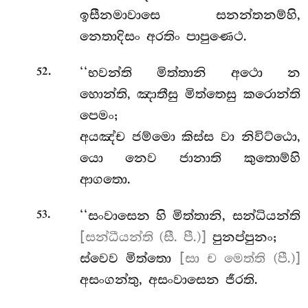
ඉසීනමාවාසෙ සනන්තනම්හි,
නෙතාදිසං අරතිං පාපුණෙථ.
.
‘‘භවන්ති මිත්තානි අථො න
52
හොන්ති, ඤාතීසු මිත්තෙසු කරොන්ති
පෙමං;
අයඤ්ච ජම්මො කිස්ස වා නිවිට්ඨො,
යො නෙව ජානාති කුතොම්හි
ආගතො.
.
‘‘සංවාසෙන හි මිත්තානි, සන්ධියන්ති
53
[සන්ධීයන්ති (සී. පී.)]
පුනප්පුනං;
ස්වෙව මිත්තො
[සා ච මෙත්ති (පී.)]
අසංගන්තු, අසංවාසෙන ජීරති.