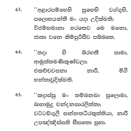
.
‘‘අළාරපම්හෙහි
සුභෙහි වග්ගුභි,
63
පලොභයන්තී මං යදා උදික්ඛති;
විජම්භමානා හරතෙව මෙ මනො,
ජාතා වනෙ කිම්පුරිසීව පබ්බතෙ.
.
‘‘තදා හි බ්රහතී සාමා,
64
ආමුත්තමණිකුණ්ඩලා;
එකච්චවසනා නාරී, මිගී
භන්තාවුදික්ඛති.
.
‘‘කදාස්සු මං තම්බනඛා සුලොමා,
65
බාහාමුදූ චන්දනසාරලිත්තා;
වට්ටඞ්ගුලී සන්නතධීරකුත්තියා, නාරී
උපඤ්ඤිස්සති සීසතො සුභා.