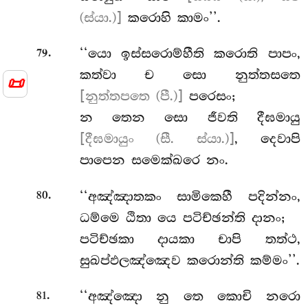
(ස්යා.)]
කරොහි කාමං’’.
.
‘‘යො ඉස්සරොම්හීති කරොති පාපං,
79
කත්වා
ච සො නුත්තසතෙ
📜
[නුත්තපතෙ (පී.)]
පරෙසං;
න තෙන සො ජීවති දීඝමායු
[දීඝමායුං (සී. ස්යා.)]
, දෙවාපි
පාපෙන සමෙක්ඛරෙ නං.
.
‘‘අඤ්ඤාතකං සාමිකෙහී පදින්නං,
80
ධම්මෙ ඨිතා යෙ පටිච්ඡන්ති දානං;
පටිච්ඡකා දායකා චාපි තත්ථ,
සුඛප්ඵලඤ්ඤෙව කරොන්ති කම්මං’’.
.
‘‘අඤ්ඤො
නු තෙ කොචි නරො
81