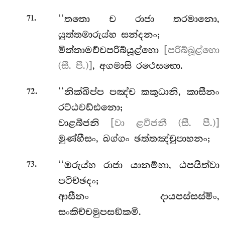
.
‘‘තතො ච රාජා තරමානො,
71
යුත්තමාරුය්හ සන්දනං;
මිත්තාමච්චපරිබ්යූළ්හො
[පරිබ්බූළ්හො
(සී. පී.)]
, අගමාසි රථෙසභො.
.
‘‘නික්ඛිප්ප පඤ්ච කකුධානි, කාසීනං
72
රට්ඨවඩ්ඪනො;
වාළබීජනි
[වා ළවීජනී (සී. පී.)]
මුණ්හීසං, ඛග්ගං ඡත්තඤ්චුපාහනං;
.
‘‘ඔරුය්හ රාජා යානම්හා, ඨපයිත්වා
73
පටිච්ඡදං;
ආසීනං
දායපස්සස්මිං,
සංකිච්චමුපසඞ්කමි.