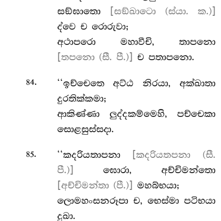
සඞ්ඝාතො
[සඞ්ඛාටො (ස්යා. ක.)]
ද්වෙ ච රොරුවා;
අථාපරො
මහාවීචි, තාපනො
[තපනො (සී. පී.)]
ච පතාපනො.
.
‘‘ඉච්චෙතෙ අට්ඨ නිරයා, අක්ඛාතා
84
දුරතික්කමා;
ආකිණ්ණා ලුද්දකම්මෙහි, පච්චෙකා
සොළසුස්සදා.
.
‘‘කදරියතාපනා
[කදරියතපනා (සී.
85
පී.)]
ඝොරා, අච්චිමන්තො
[අච්චිමන්තා (පී.)]
මහබ්භයා;
ලොමහංසනරූපා ච, භෙස්මා පටිභයා
දුඛා.