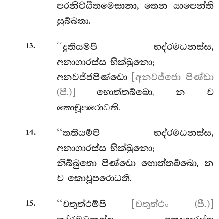
පරනිට්ඨිතමෙසානා, තෙන යාපෙන්ති
සුබ්බතා.
.
‘‘දුතියම්පි භද්රමධනස්ස,
13
අනාගාරස්ස භික්ඛුනො;
අනවජ්ජපිණ්ඩො
[අනවජ්ජො පිණ්ඩා
(පී.)]
භොත්තබ්බො, න ච
කොචූපරොධති.
.
‘‘තතියම්පි භද්රමධනස්ස,
14
අනාගාරස්ස භික්ඛුනො;
නිබ්බුතො පිණ්ඩො භොත්තබ්බො, න
ච කොචූපරොධති.
.
‘‘චතුත්ථම්පි
[චතුත්ථං (පී.)]
15