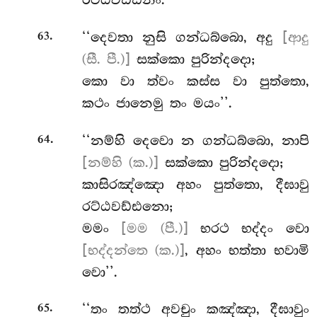
රට්ඨවඩ්ඪනං.
.
‘‘දෙවතා නුසි ගන්ධබ්බො, අදු
[ආදු
63
(සී. පී.)]
සක්කො පුරින්දදො;
කො වා ත්වං කස්ස වා පුත්තො,
කථං ජානෙමු තං මයං’’.
.
‘‘නම්හි දෙවො න ගන්ධබ්බො, නාපි
64
[නම්හි (ක.)]
සක්කො පුරින්දදො;
කාසිරඤ්ඤො අහං පුත්තො, දීඝාවු
රට්ඨවඩ්ඪනො;
මමං
[මම (පී.)]
භරථ භද්දං වො
[භද්දන්තෙ (ක.)]
, අහං භත්තා භවාමි
වො’’.
.
‘‘තං
තත්ථ අවචුං කඤ්ඤා, දීඝාවුං
65