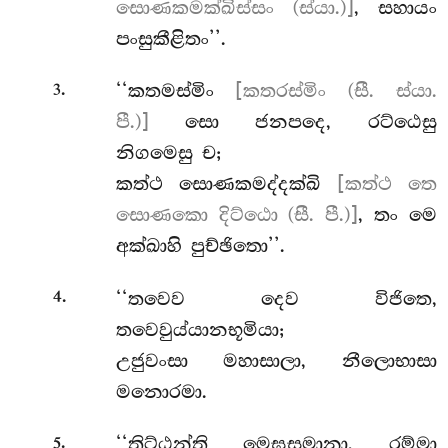
සොණකමක්ඛිස්සං (ස්යා.)]
, සහායං
පංසුකීළිතං’’.
.
‘‘කතමස්මිං
[කතරස්මිං (සී. ස්යා.
3
පී.)]
සො ජනපදෙ, රට්ඨෙසු
නිගමෙසු ච;
කත්ථ සොණකමද්දක්ඛි
[කත්ථ තෙ
සොණකො දිට්ඨො (සී. පී.)]
, තං මෙ
අක්ඛාහි පුච්ඡිතො’’.
.
‘‘තවෙව දෙව විජිතෙ,
4
තවෙවුය්යානභූමියා;
උජුවංසා මහාසාලා, නීලොභාසා
මනොරමා.
.
‘‘තිට්ඨන්ති මෙඝසමානා, රම්මා
5