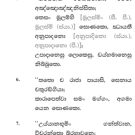
අඤ්ඤොඤ්ඤනිස්සිතා;
තෙසං මූලම්හි
[මූලස්මිං (සී. පී.),
මූලස්මි (ස්යා.)]
සොණකො, ඣායතී
අනුපාදනො
[අනුපාදිනො (ස්යා.),
අනුපාදානො (පී.)]
;
උපාදානෙසු ලොකෙසු, ඩය්හමානෙසු
නිබ්බුතො.
.
‘‘තතො ච රාජා පායාසි, සෙනාය
6
චතුරඞ්ගියා;
කාරාපෙත්වා සමං මග්ගං, අගමා
යෙන සොණකො.
.
‘‘උය්යානභූමිං ගන්ත්වාන,
7
විචරන්තො බ්රහාවනෙ;