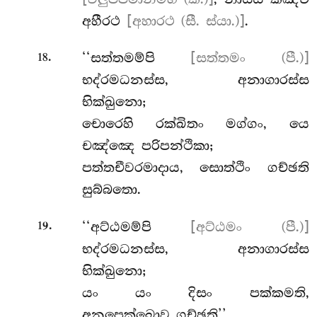
අහීරථ
[අහාරථ (සී. ස්යා.)]
.
.
‘‘සත්තමම්පි
[සත්තමං (පී.)]
18
භද්රමධනස්ස, අනාගාරස්ස
භික්ඛුනො;
චොරෙහි රක්ඛිතං මග්ගං, යෙ
චඤ්ඤෙ පරිපන්ථිකා;
පත්තචීවරමාදාය, සොත්ථිං ගච්ඡති
සුබ්බතො.
.
‘‘අට්ඨමම්පි
[අට්ඨමං (පී.)]
19
භද්රමධනස්ස, අනාගාරස්ස
භික්ඛුනො;
යං යං දිසං පක්කමති,
අනපෙක්ඛොව ගච්ඡති’’.