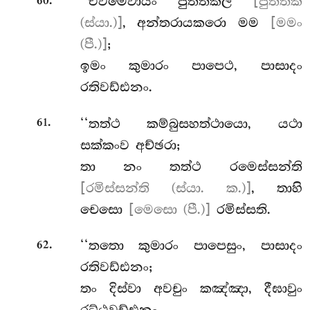
‘‘එවමෙවායං පුත්තකලි
[පුත්තක
60
(ස්යා.)]
, අන්තරායකරො මම
[මමං
(පී.)]
;
ඉමං කුමාරං පාපෙථ, පාසාදං
රතිවඩ්ඪනං.
.
‘‘තත්ථ කම්බුසහත්ථායො, යථා
61
සක්කංව අච්ඡරා;
තා නං තත්ථ රමෙස්සන්ති
[රමිස්සන්ති (ස්යා. ක.)]
, තාහි
චෙසො
[මෙසො (පී.)]
රමිස්සති.
.
‘‘තතො කුමාරං පාපෙසුං, පාසාදං
62
රතිවඩ්ඪනං;
තං දිස්වා අවචුං කඤ්ඤා, දීඝාවුං