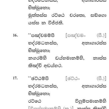
භද්රමධනස්ස, අනාගාරස්ස
භික්ඛුනො;
මුත්තස්ස රට්ඨෙ චරතො, සඞ්ගො
යස්ස න විජ්ජති.
.
‘‘පඤ්චමම්පි
[පඤ්චමං (පී.)]
16
භද්රමධනස්ස, අනාගාරස්ස
භික්ඛුනො;
නගරම්හි ඩය්හමානම්හි, නාස්ස
කිඤ්චි අඩය්හථ.
.
‘‘ඡට්ඨම්පි
[ඡට්ඨං (පී.)]
17
භද්රමධනස්ස, අනාගාරස්ස
භික්ඛුනො;
රට්ඨෙ විලුම්පමානම්හි
[විලුප්පමානම්හි (ක.)]
, නාස්ස කිඤ්චි