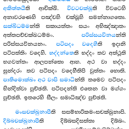
අකිත්තයී
ති ආචික්ඛි.
විවටචක්ඛූ
ති විවටෙහි
අනාවරණෙහි පඤ්චහි චක්ඛූහි සමන්නාගතො.
සක්ඛිධම්ම
න්ති සකායත්තං සයං අභිඤ්ඤාතං
අත්තපච්චක්ඛධම්මං.
පරිස්සයවිනය
න්ති
පරිස්සයවිනයනං.
පටිපදං වදෙහී
ති ඉදානි
පටිපත්තිං වදෙහි.
භද්දන්තෙ
ති භද්දං තව අත්ථූති
භගවන්තං ආලපන්තො ආහ. අථ වා භද්දං
සුන්දරං තව පටිපදං වදෙහීතිපි වුත්තං හොති.
පාතිමොක්ඛං අථ වාපි සමාධි
න්ති තමෙව පටිපදං
භින්දිත්වා පුච්ඡති. පටිපදන්ති එතෙන වා මග්ගං
පුච්ඡති. ඉතරෙහි සීලං සමාධිඤ්ච පුච්ඡති.
මංසචක්ඛුනාපී
ති
සසම්භාරිකමංසචක්ඛුනාපි.
දිබ්බචක්ඛුනාපී
ති දිබ්බසදිසත්තා දිබ්බං.