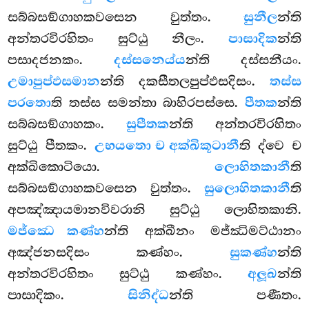
සබ්බසඞ්ගාහකවසෙන වුත්තං.
සුනීල
න්ති
අන්තරවිරහිතං සුට්ඨු නීලං.
පාසාදික
න්ති
පසාදජනකං.
දස්සනෙය්ය
න්ති දස්සනීයං.
උමාපුප්ඵසමාන
න්ති දකසීතලපුප්ඵසදිසං.
තස්ස
පරතො
ති තස්ස සමන්තා බාහිරපස්සෙ.
පීතක
න්ති
සබ්බසඞ්ගාහකං.
සුපීතක
න්ති අන්තරවිරහිතං
සුට්ඨු පීතකං.
උභයතො ච අක්ඛිකූටානී
ති ද්වෙ ච
අක්ඛිකොටියො.
ලොහිතකානී
ති
සබ්බසඞ්ගාහකවසෙන වුත්තං.
සුලොහිතකානී
ති
අපඤ්ඤායමානවිවරානි සුට්ඨු ලොහිතකානි.
මජ්ඣෙ කණ්හ
න්ති අක්ඛීනං මජ්ඣිමට්ඨානං
අඤ්ජනසදිසං කණ්හං.
සුකණ්හ
න්ති
අන්තරවිරහිතං සුට්ඨු කණ්හං.
අලූඛ
න්ති
පාසාදිකං.
සිනිද්ධ
න්ති පණීතං.