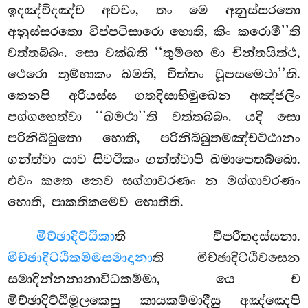
ඉදඤ්චිදඤ්ච අවචං, තං මෙ අනුස්සරතො
අනුස්සරතො විප්පටිසාරො හොති, කිං කරොමී’’ති
වත්තබ්බං. සො වක්ඛති ‘‘තුම්හෙ මා චින්තයිත්ථ,
ථෙරො තුම්හාකං ඛමති, චිත්තං වූපසමෙථා’’ති.
තෙනපි අරියස්ස ගතදිසාභිමුඛෙන අඤ්ජලිං
පග්ගහෙත්වා ‘‘ඛමථා’’ති වත්තබ්බං. යදි සො
පරිනිබ්බුතො හොති, පරිනිබ්බුතමඤ්චට්ඨානං
ගන්ත්වා යාව සිවථිකං ගන්ත්වාපි ඛමාපෙතබ්බො.
එවං කතෙ නෙව සග්ගාවරණං න මග්ගාවරණං
හොති, පාකතිකමෙව හොතීති.
මිච්ඡාදිට්ඨිකා
ති විපරීතදස්සනා.
මිච්ඡාදිට්ඨිකම්මසමාදානා
ති මිච්ඡාදිට්ඨිවසෙන
සමාදින්නනානාවිධකම්මා, යෙ ච
මිච්ඡාදිට්ඨිමූලකෙසු කායකම්මාදීසු අඤ්ඤෙපි