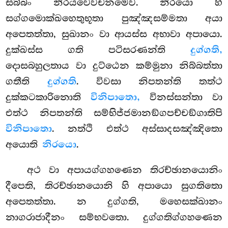
සබ්බං නිරයවෙවචනමෙව. නිරයො හි
සග්ගමොක්ඛහෙතුභූතා පුඤ්ඤසම්මතා අයා
අපෙතත්තා, සුඛානං වා ආයස්ස අභාවා අපායො.
දුක්ඛස්ස ගති පටිසරණන්ති
දුග්ගති,
දොසබහුලතාය වා දුට්ඨෙන කම්මුනා නිබ්බත්තා
ගතීති
දුග්ගති
. විවසා නිපතන්ති තත්ථ
දුක්කටකාරිනොති
විනිපාතො,
විනස්සන්තා වා
එත්ථ නිපතන්ති සම්භිජ්ජමානඞ්ගපච්චඞ්ගාතිපි
විනිපාතො
. නත්ථි එත්ථ අස්සාදසඤ්ඤිතො
අයොති
නිරයො
.
අථ වා අපායග්ගහණෙන තිරච්ඡානයොනිං
දීපෙති, තිරච්ඡානයොනි හි අපායො සුගතිතො
අපෙතත්තා. න දුග්ගති, මහෙසක්ඛානං
නාගරාජාදීනං සම්භවතො. දුග්ගතිග්ගහණෙන