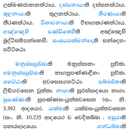
ලක්ඛණජානනත්ථාය.
දස්සනායා
ති දස්සනත්ථාය.
තුලනායා
ති තුලනත්ථාය.
තීරණායා
ති
තීරණත්ථාය.
විභාවනායා
ති විභාගකරණත්ථාය.
අඤ්ඤෙහි පණ්ඩිතෙහී
ති අඤ්ඤෙහි
බුද්ධිසම්පන්නෙහි.
සංසයපක්ඛන්දො
ති සන්දෙහං
පවිට්ඨො.
මනුස්සපුච්ඡා
ති මනුස්සානං පුච්ඡා.
අමනුස්සපුච්ඡා
ති නාගසුපණ්ණාදීනං පුච්ඡා.
ගහට්ඨා
ති අවසෙසගහට්ඨා.
පබ්බජිතා
ති
ලිඞ්ගවසෙන වුත්තා.
නාගා
ති සුඵස්සාදයො නාගා.
සුපණ්ණා
ති සුපණ්ණසංයුත්තවසෙන (සං. නි.
3.392 ආදයො).
යක්ඛා
ති යක්ඛසංයුත්තවසෙන
(සං. නි. 10.235 ආදයො) ච වෙදිතබ්බා
.
අසුරා
ති
පහාරාදාදයො.
ගන්ධබ්බා
ති