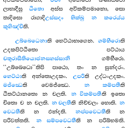
අවිකම්පමානො,
එවං
අනෙජො ඛීණාසවො
ලාභාදීසු
ඨිතො
අස්ස අවිකම්පමානො, සො
තාදිසො රාගාදි
උස්සදං භික්ඛු න කරෙය්ය
කුහිඤ්චී
ති.
උබ්බෙධෙනා
ති හෙට්ඨාභාගෙන.
ගම්භීරො
ති
උදකපිට්ඨිතො පට්ඨාය
චතුරාසීතියොජනසහස්සානි
ගම්භීරො.
‘‘උබ්බෙධො’’තිපි පාඨො, තං න
සුන්දරං.
හෙට්ඨා
ති අන්තොඋදකං.
උපරී
ති උද්ධංඋදකං.
මජ්ඣෙ
ති වෙමජ්ඣෙ.
න කම්පතී
ති
ඨිතට්ඨානතො න චලති.
න විකම්පතී
ති ඉතො
චිතො ච න චලති.
න චලතී
ති නිච්චලං හොති.
න
වෙධතී
ති න ඵන්දති.
නප්පවෙධතී
ති න
පරිවත්තති.
න සම්පවෙධතී
ති න පරිබ්භමති.