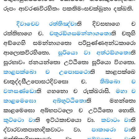
රූපං ආවරණවිරහිතං පකතිමංසචක්ඛුනා දක්ඛති.
දිවා
චෙව රත්තිඤ්චා
ති දිවසභාගෙ ච
රත්තිභාගෙ ච.
චතුරඞ්ගසමන්නාගතො
ති චතූහි
අඞ්ගෙහි සමන්නාගතො පරිපුණ්ණඅන්ධකාරො
ආලොකවිරහිතො.
සූරියො වා අත්ථඞ්ගතො
ති
සූරභාවං ජනයන්තො උට්ඨිතො සූරියො
විගතො.
කාළපක්ඛො ච උපොසථො
ති කාළපක්ඛෙ
චාතුද්දසීඋපොසථදිවසො ච.
තිබ්බො ච
වනසණ්ඩො
ති ගහනො ච රුක්ඛරාසි.
මහා ච
කාළමෙඝො අබ්භුට්ඨිතො
ති මහන්තො
කාළමෙඝො අබ්භපටලො ච උට්ඨිතො හොති.
කුට්ටො වා
ති ඉට්ඨකාචයො වා.
කවාටං වා
ති
ද්වාරවාතපානාදිකවාටං වා.
පාකාරො වා
ති