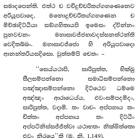
සමාදපෙන්ති. එත්ථ ච වචීදුච්චරිතග්ගහණෙනෙව
අරියූපවාදෙ, මනොදුච්චරිතග්ගහණෙන ච
මිච්ඡාදිට්ඨියා සඞ්ගහිතායපි ඉමෙසං ද්වින්නං
පුනවචනං මහාසාවජ්ජභාවදස්සනත්ථන්ති
වෙදිතබ්බං. මහාසාවජ්ජො හි අරියූපවාදො
ආනන්තරියසදිසො. වුත්තම්පි චෙතං –
‘‘සෙය්යථාපි, සාරිපුත්ත, භික්ඛු
සීලසම්පන්නො සමාධිසම්පන්නො
පඤ්ඤාසම්පන්නො දිට්ඨෙව ධම්මෙ
අඤ්ඤං ආරාධෙය්ය, එවංසම්පදමිදං,
සාරිපුත්ත, වදාමි. තං වාචං අප්පහාය තං
චිත්තං අප්පහාය තං දිට්ඨිං
අප්පටිනිස්සජ්ජිත්වා යථාභතං නික්ඛිත්තො
එවං
නිරයෙ’’ති (ම. නි. 1.149).