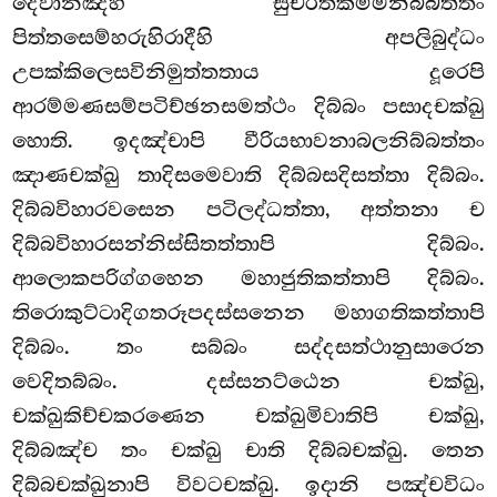
දෙවානඤ්හි සුචරිතකම්මනිබ්බත්තං
පිත්තසෙම්හරුහිරාදීහි අපලිබුද්ධං
උපක්කිලෙසවිනිමුත්තතාය දූරෙපි
ආරම්මණසම්පටිච්ඡනසමත්ථං දිබ්බං පසාදචක්ඛු
හොති. ඉදඤ්චාපි වීරියභාවනාබලනිබ්බත්තං
ඤාණචක්ඛු තාදිසමෙවාති දිබ්බසදිසත්තා දිබ්බං.
දිබ්බවිහාරවසෙන පටිලද්ධත්තා, අත්තනා ච
දිබ්බවිහාරසන්නිස්සිතත්තාපි දිබ්බං.
ආලොකපරිග්ගහෙන මහාජුතිකත්තාපි දිබ්බං.
තිරොකුට්ටාදිගතරූපදස්සනෙන මහාගතිකත්තාපි
දිබ්බං. තං සබ්බං සද්දසත්ථානුසාරෙන
වෙදිතබ්බං. දස්සනට්ඨෙන චක්ඛු,
චක්ඛුකිච්චකරණෙන චක්ඛුමිවාතිපි චක්ඛු,
දිබ්බඤ්ච තං චක්ඛු චාති දිබ්බචක්ඛු. තෙන
දිබ්බචක්ඛුනාපි විවටචක්ඛු. ඉදානි පඤ්චවිධං