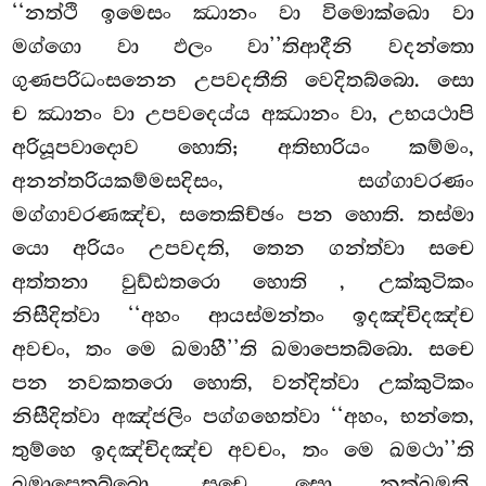
‘‘නත්ථි ඉමෙසං ඣානං වා විමොක්ඛො වා
මග්ගො වා ඵලං වා’’තිආදීනි වදන්තො
ගුණපරිධංසනෙන උපවදතීති වෙදිතබ්බො. සො
ච ඣානං වා උපවදෙය්ය අඣානං වා, උභයථාපි
අරියූපවාදොව හොති; අතිභාරියං කම්මං,
අනන්තරියකම්මසදිසං, සග්ගාවරණං
මග්ගාවරණඤ්ච, සතෙකිච්ඡං පන හොති. තස්මා
යො අරියං උපවදති, තෙන ගන්ත්වා සචෙ
අත්තනා වුඩ්ඪතරො හොති
, උක්කුටිකං
නිසීදිත්වා ‘‘අහං ආයස්මන්තං
ඉදඤ්චිදඤ්ච
අවචං, තං මෙ ඛමාහී’’ති ඛමාපෙතබ්බො. සචෙ
පන නවකතරො හොති, වන්දිත්වා උක්කුටිකං
නිසීදිත්වා අඤ්ජලිං පග්ගහෙත්වා ‘‘අහං, භන්තෙ,
තුම්හෙ ඉදඤ්චිදඤ්ච අවචං, තං මෙ ඛමථා’’ති
ඛමාපෙතබ්බො. සචෙ සො නක්ඛමති,