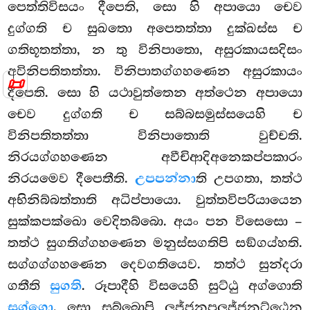
පෙත්තිවිසයං දීපෙති, සො හි අපායො චෙව
දුග්ගති ච සුඛතො අපෙතත්තා දුක්ඛස්ස ච
ගතිභූතත්තා, න තු විනිපාතො, අසුරකායසදිසං
අවිනිපතිතත්තා. විනිපාතග්ගහණෙන අසුරකායං
📜
දීපෙති. සො හි යථාවුත්තෙන අත්ථෙන අපායො
චෙව දුග්ගති ච සබ්බසමුස්සයෙහි ච
විනිපතිතත්තා විනිපාතොති වුච්චති.
නිරයග්ගහණෙන අවීචිආදිඅනෙකප්පකාරං
නිරයමෙව දීපෙතීති.
උපපන්නා
ති උපගතා, තත්ථ
අභිනිබ්බත්තාති අධිප්පායො. වුත්තවිපරියායෙන
සුක්කපක්ඛො වෙදිතබ්බො. අයං පන විසෙසො –
තත්ථ සුගතිග්ගහණෙන මනුස්සගතිපි සඞ්ගය්හති.
සග්ගග්ගහණෙන දෙවගතියෙව. තත්ථ සුන්දරා
ගතීති
සුගති
. රූපාදීහි විසයෙහි සුට්ඨු අග්ගොති
සග්ගො
. සො සබ්බොපි ලුජ්ජනපලුජ්ජනට්ඨෙන