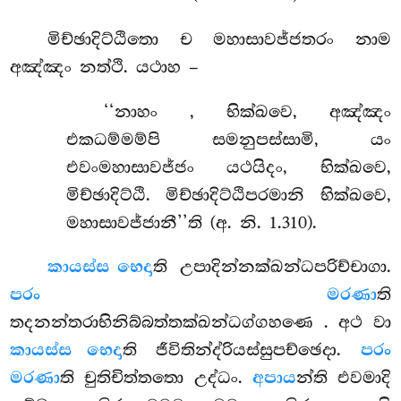
මිච්ඡාදිට්ඨිතො ච මහාසාවජ්ජතරං නාම
අඤ්ඤං නත්ථි. යථාහ –
‘‘නාහං
, භික්ඛවෙ, අඤ්ඤං
එකධම්මම්පි සමනුපස්සාමි, යං
එවංමහාසාවජ්ජං යථයිදං, භික්ඛවෙ,
මිච්ඡාදිට්ඨි. මිච්ඡාදිට්ඨිපරමානි භික්ඛවෙ,
මහාසාවජ්ජානී’’ති (අ. නි. 1.310).
කායස්ස භෙදා
ති උපාදින්නක්ඛන්ධපරිච්චාගා.
පරං මරණා
ති
තදනන්තරාභිනිබ්බත්තක්ඛන්ධග්ගහණෙ
. අථ වා
කායස්ස භෙදා
ති ජීවිතින්ද්රියස්සුපච්ඡෙදා.
පරං
මරණා
ති චුතිචිත්තතො උද්ධං.
අපාය
න්ති එවමාදි