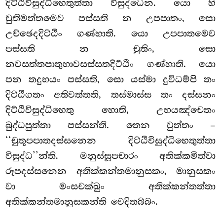
දිට්ඨිවිසුද්ධිහෙතුත්තා විසුද්ධෙන. යො හි
චුතිමත්තමෙව පස්සති න උපපාතං, සො
උච්ඡෙදදිට්ඨිං ගණ්හාති. යො උපපාතමෙව
පස්සති න චුතිං, සො
නවසත්තපාතුභාවසස්සතදිට්ඨිං ගණ්හාති. යො
පන තදුභයං පස්සති, සො යස්මා දුවිධම්පි තං
දිට්ඨිගතං අතිවත්තති, තස්මාස්ස තං දස්සනං
දිට්ඨිවිසුද්ධිහෙතු හොති, උභයඤ්චෙතං
බුද්ධපුත්තා පස්සන්ති. තෙන වුත්තං –
‘‘චුතූපපාතදස්සනෙන දිට්ඨිවිසුද්ධිහෙතුත්තා
විසුද්ධ’’න්ති. මනුස්සූපචාරං අතික්කමිත්වා
රූපදස්සනෙන අතික්කන්තමානුසකං, මානුසකං
වා මංසචක්ඛුං අතික්කන්තත්තා
අතික්කන්තමානුසකන්ති වෙදිතබ්බං.