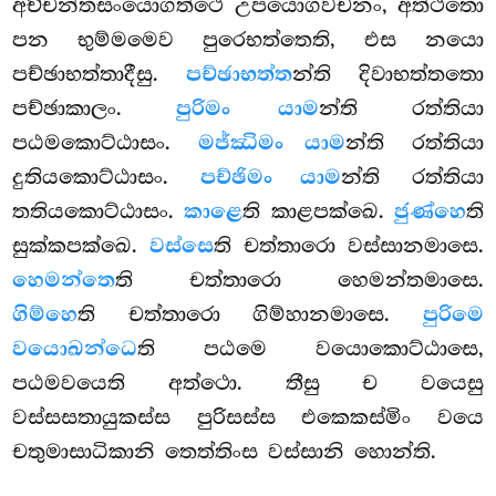
අච්චන්තසංයොගත්ථෙ උපයොගවචනං, අත්ථතො
පන භුම්මමෙව පුරෙභත්තෙති, එස නයො
පච්ඡාභත්තාදීසු.
පච්ඡාභත්ත
න්ති දිවාභත්තතො
පච්ඡාකාලං.
පුරිමං යාම
න්ති රත්තියා
පඨමකොට්ඨාසං.
මජ්ඣිමං යාම
න්ති රත්තියා
දුතියකොට්ඨාසං.
පච්ඡිමං යාම
න්ති රත්තියා
තතියකොට්ඨාසං.
කාළෙ
ති කාළපක්ඛෙ.
ජුණ්හෙ
ති
සුක්කපක්ඛෙ.
වස්සෙ
ති චත්තාරො වස්සානමාසෙ.
හෙමන්තෙ
ති චත්තාරො හෙමන්තමාසෙ.
ගිම්හෙ
ති චත්තාරො ගිම්හානමාසෙ.
පුරිමෙ
වයොඛන්ධෙ
ති පඨමෙ වයොකොට්ඨාසෙ,
පඨමවයෙති අත්ථො. තීසු ච වයෙසු
වස්සසතායුකස්ස පුරිසස්ස එකෙකස්මිං වයෙ
චතුමාසාධිකානි තෙත්තිංස වස්සානි හොන්ති.