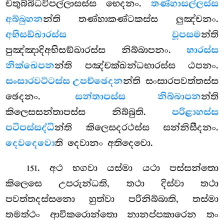
චතුබ්බිධවිපල්ලාසස්ස භෙදනං.
තණ්හාසල්ලස්ස
අබ්බුහන
න්ති තණ්හාකණ්ටකස්ස ලුඤ්චනං.
අභිසඞ්ඛාරස්ස වූපසම
න්ති
පුඤ්ඤාදිඅභිසඞ්ඛාරස්ස නිබ්බාපනං.
භාරස්ස
නික්ඛෙපන
න්ති පඤ්චක්ඛන්ධභාරස්ස ඨපනං.
සංසාරවට්ටස්ස උපච්ඡෙදන
න්ති සංසාරපවත්තස්ස
ඡෙදනං.
සන්තාපස්ස නිබ්බාපන
න්ති
කිලෙසසන්තාපස්ස නිබ්බුති.
පරිළාහස්ස
පටිපස්සද්ධි
න්ති කිලෙසදරථස්ස සන්නිසීදනං.
දෙවදෙවො
ති දෙවානං අතිදෙවො.
. අථ භගවා යස්මා යථා පස්සන්තො
151
කිලෙසෙ උපරුන්ධති, තථා දිස්වා තථා
පවත්තදස්සනො හුත්වා පරිනිබ්බාති, තස්මා
තමත්ථං ආවිකරොන්තො නානප්පකාරෙන තං