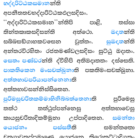
භද්දාරිට්ඨකසමාන
න්ති
අපනීතතචභද්දාරිට්ඨකඵලසදිසං.
‘‘අද්දාරිට්ඨකසමාන’’න්තිපි පාළි, තස්සා
තින්තකාකසදිසන්ති අත්ථො.
ඔදාත
න්ති
සබ්බසඞ්ගාහකවසෙන වුත්තං.
සුඔදාත
න්ති
අන්තරවිරහිතං රජතමණ්ඩලසදිසං සුට්ඨු ඔදාතං.
සෙතං පණ්ඩර
න්ති ද්වීහිපි අතිඔදාතතං දස්සෙති.
පාකතිකෙන මංසචක්ඛුනා
ති පකතිමංසචක්ඛුනා.
අත්තභාවපරියාපන්නෙනා
ති
අත්තභාවසන්නිස්සිතෙන.
පුරිමසුචරිතකම්මාභිනිබ්බත්තෙනා
ති පුරිමෙසු
තත්ථ තත්ථුප්පන්නෙසු අත්තභාවෙසු
කායසුචරිතාදිකම්මුනා උප්පාදිතෙන.
සමන්තා
යොජනං පස්සතී
ති සමන්තතො
චතුගාවුතප්පමාණෙ යොජනෙ තිරොකුට්ටාදිගතං