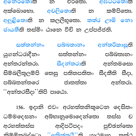
අනෙරිතො
ති න එරිතො.
අඝට්ටිතො
ති
අක්ඛොභො.
අචලිතො
ති න කම්පිතො.
අලුළිතො
ති න කලලීභූතො.
තත්ර ඌමි නො
ජායතී
ති තස්මිං ඨානෙ වීචි න උප්පජ්ජති.
සත්තන්නං පබ්බතානං අන්තරිකාසූ
ති
යුගන්ධරාදීනං සත්තන්නං පබ්බතානං
අන්තරන්තරා.
සීදන්තරා
ති අන්තමසො
සිම්බලීතූලම්පි තෙසු පතිතපතිතං සීදතීති සීදා,
පබ්බතන්තරෙ ජාතත්තා අන්තරා.
‘‘අන්තරසීදා’’තිපි පාඨො.
. ඉදානි
එවං අරහත්තනිකූටෙන දෙසිතං
156
ධම්මදෙසනං අබ්භානුමොදෙන්තො තස්ස ච
අරහත්තස්ස ආදිපටිපදං පුච්ඡන්තො
නිම්මිතබුද්ධො
‘‘අකිත්තයී’’
ති ගාථමාහ. තත්ථ