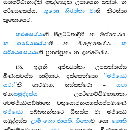
සතිපට්ඨානාදීනි අඤ්ඤෙන උපායෙන සන්තිං න
පරියෙසෙය්ය.
කුතො නිරත්තා වා
ති නිරත්තා
කුතොයෙව.
න
එසෙය්යා
ති සීලබ්බතාදීහි න මග්ගෙය්ය.
න ගවෙසෙය්යා
ති න ඔලොකෙය්ය.
න
පරියෙසෙය්යා
ති පුනප්පුනං න ඉක්ඛෙය්ය.
. ඉදානි අජ්ඣත්තං උපසන්තස්ස
155
ඛීණාසවස්ස තාදිභාවං දස්සෙන්තො
‘‘මජ්ඣෙ
යථා’’
ති ගාථමාහ. තස්සත්ථො –
යථා
මහා
සමුද්දස්ස
උපරිහෙට්ඨිමභාගානං
වෙමජ්ඣසඞ්ඛාතෙ චතුයොජනසහස්සප්පමාණෙ
මජ්ඣෙ
පබ්බතන්තරෙ ඨිතස්ස වා මජ්ඣෙ
සමුද්දස්ස
ඌමි නො ජායති, ඨිතො
ව සො
හොති