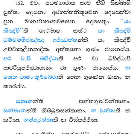
. එවං
පඨමගාථාය තාව තීහි සික්ඛාහි
152
යුත්තං දෙසනං අරහත්තනිකූටෙන දෙසෙත්වා
පුන මානප්පහානවසෙන දෙසෙතුං
‘‘යං
කිඤ්චී’’
ති ගාථමාහ. තත්ථ
යං කිඤ්චි
ධම්මමභිජඤ්ඤා අජ්ඣත්ත
න්ති යං කිඤ්චි
උච්චාකුලීනතාදිකං අත්තනො ගුණං ජානෙය්ය.
අථ වාපි බහිද්ධා
ති අථ වා බහිද්ධාපි
ආචරියුපජ්ඣායානං වා ගුණං ජානෙය්ය.
න
තෙන ථාමං කුබ්බෙථා
ති තෙන ගුණෙන මානං න
කරෙය්ය.
සතාන
න්ති සන්තගුණවන්තානං.
සන්තාන
න්ති නිබ්බුතසන්තානං.
න වුත්තා
ති න
කථිතා.
නප්පවුත්තා
ති න විස්සජ්ජිතා.