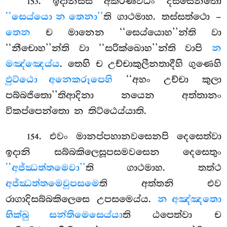
. ඉදානිස්ස අකරණවිධිං දස්සෙන්තො
153
‘‘සෙය්යො න තෙනා’’
ති ගාථමාහ. තස්සත්ථො –
තෙන
ච මානෙන ‘‘සෙය්යොහ’’න්ති වා
‘‘නීචොහ’’න්ති
වා ‘‘සරික්ඛොහ’’න්ති වාපි
න
මඤ්ඤෙය්ය
. තෙහි ච උච්චාකුලීනතාදීහි ගුණෙහි
ඵුට්ඨො අනෙකරූපෙහි
‘‘අහං උච්චා කුලා
පබ්බජිතො’’තිආදිනා නයෙන අත්තානං
විකප්පෙන්තො න තිට්ඨෙය්යාති.
. එවං මානප්පහානවසෙනපි දෙසෙත්වා
154
ඉදානි සබ්බකිලෙසූපසමවසෙන දෙසෙතුං
‘‘අජ්ඣත්තමෙවා’’
ති ගාථමාහ. තත්ථ
අජ්ඣත්තමෙවුපසමෙ
ති අත්තනි එව
රාගාදිසබ්බකිලෙසෙ උපසමෙය්ය.
න අඤ්ඤතො
භික්ඛු සන්තිමෙසෙය්යා
ති ඨපෙත්වා ච