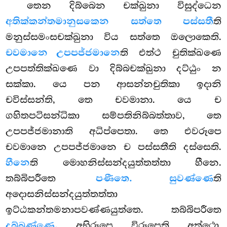
තෙන දිබ්බෙන චක්ඛුනා විසුද්ධෙන
අතික්කන්තමානුසකෙන සත්තෙ පස්සතී
ති
මනුස්සමංසචක්ඛුනා විය සත්තෙ ඔලොකෙති.
චවමානෙ උපපජ්ජමානෙ
ති එත්ථ චුතික්ඛණෙ
උපපත්තික්ඛණෙ වා දිබ්බචක්ඛුනා දට්ඨුං න
සක්කා. යෙ පන ආසන්නචුතිකා ඉදානි
චවිස්සන්ති, තෙ චවමානා. යෙ ච
ගහිතපටිසන්ධිකා සම්පතිනිබ්බත්තාව, තෙ
උපපජ්ජමානාති අධිප්පෙතා. තෙ එවරූපෙ
චවමානෙ උපපජ්ජමානෙ ච පස්සතීති දස්සෙති.
හීනෙ
ති මොහනිස්සන්දයුත්තත්තා හීනෙ.
තබ්බිපරීතෙ
පණීතෙ. සුවණ්ණෙ
ති
අදොසනිස්සන්දයුත්තත්තා
ඉට්ඨකන්තමනාපවණ්ණයුත්තෙ. තබ්බිපරීතෙ
දුබ්බණ්ණෙ,
අභිරූපෙ විරූපෙති අත්ථො.