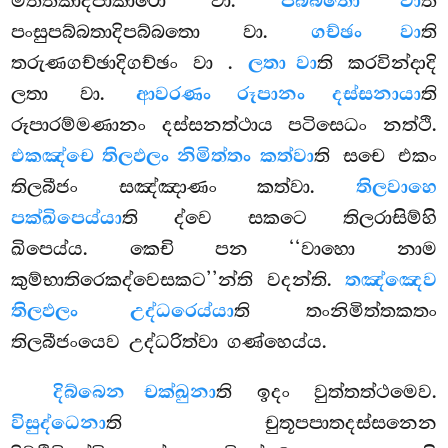
මත්තිකාදිපාකාරො වා.
පබ්බතො වා
ති
පංසුපබ්බතාදිපබ්බතො වා.
ගච්ඡං වා
ති
තරුණගච්ඡාදිගච්ඡං වා
.
ලතා වා
ති කරවින්දාදි
ලතා වා.
ආවරණං රූපානං දස්සනායා
ති
රූපාරම්මණානං දස්සනත්ථාය පටිසෙධං නත්ථි.
එකඤ්චෙ තිලඵලං නිමිත්තං කත්වා
ති සචෙ එකං
තිලබීජං සඤ්ඤාණං කත්වා.
තිලවාහෙ
පක්ඛිපෙය්යා
ති ද්වෙ සකටෙ තිලරාසිම්හි
ඛිපෙය්ය. කෙචි පන ‘‘වාහො නාම
කුම්භාතිරෙකද්වෙසකට’’න්ති වදන්ති.
තඤ්ඤෙව
තිලඵලං උද්ධරෙය්යා
ති තංනිමිත්තකතං
තිලබීජංයෙව උද්ධරිත්වා ගණ්හෙය්ය.
දිබ්බෙන චක්ඛුනා
ති ඉදං වුත්තත්ථමෙව.
විසුද්ධෙනා
ති චුතූපපාතදස්සනෙන