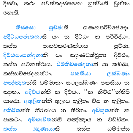
දිස්වා, කථං පවත්තදස්සනො හුත්වාති වුත්තං
හොති.
තිස්සො පුච්ඡා
ති ගණනපරිච්ඡෙදො.
අදිට්ඨජොතනා
ති යං න දිට්ඨං න පටිවිද්ධං,
තස්ස පාකටකරණත්ථාය පුච්ඡා.
දිට්ඨසංසන්දනා
ති යං ඤාණචක්ඛුනා දිට්ඨං,
තස්ස ඝටනත්ථාය.
විමතිච්ඡෙදනා
ති යා කඞ්ඛා,
තස්සාච්ඡෙදනත්ථං.
පකතියා ලක්ඛණං
අඤ්ඤාත
න්ති ධම්මානං තථලක්ඛණං පකතියා න
ඤාතං.
අදිට්ඨ
න්ති න දිට්ඨං. ‘‘න නිට්ඨ’’න්තිපි
පාඨො.
අතුලිත
න්ති තුලාය තුලිතං විය න තුලිතං.
අතීරිත
න්ති තීරණාය න තීරිතං.
අවිභූත
න්ති න
පාකටං.
අවිභාවිත
න්ති පඤ්ඤාය න වඩ්ඪිතං.
තස්ස ඤාණායා
ති තස්ස ධම්මස්ස