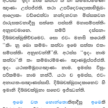
අථස්ස ‘‘ඉදං නාම කත්වා’’ති තං කම්මාරම්මණං
ඤාණං උප්පජ්ජති. තථා උපරිදෙවලොකාභිමුඛං
ආලොකං වඩ්ඪෙත්වා නන්දනවන මිස්සකවන
ඵාරුසකවනාදීසු සත්තෙ පස්සති මහාසම්පත්තිං
අනුභවමානෙ. තම්පි දස්සනං
දිබ්බචක්ඛුකිච්චමෙව. සො එවං මනසි කරොති
‘‘කිං නු ඛො කම්මං කත්වා ඉමෙ සත්තා එතං
සම්පත්තිං අනුභවන්තී’’ති. අථස්ස ‘‘ඉදං නාම
කත්වා’’ති තං කම්මාරම්මණං ඤාණමුප්පජ්ජති.
ඉදං යථාකම්මූපගඤාණං නාම. ඉමස්ස විසුං
පරිකම්මං නාම නත්ථි. යථා ච ඉමස්ස, එවං
අනාගතංසඤාණස්සාපි. දිබ්බචක්ඛුපාදකානෙව හි
ඉමානි දිබ්බචක්ඛුනා සහෙව ඉජ්ඣන්ති.
ඉමෙ වත භොන්තො
තිආදීසු
ඉමෙ
ති