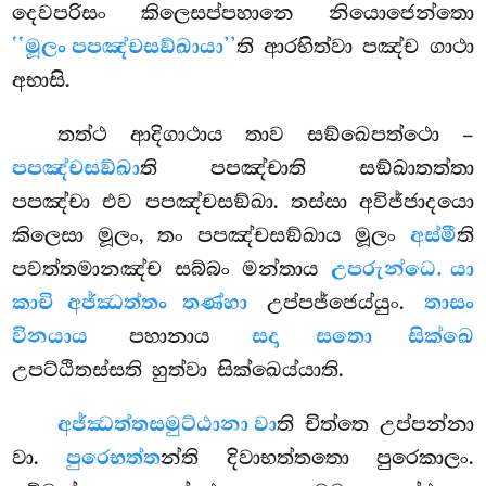
දෙවපරිසං කිලෙසප්පහානෙ
නියොජෙන්තො
‘‘මූලං පපඤ්චසඞ්ඛායා’’
ති ආරභිත්වා පඤ්ච ගාථා
අභාසි.
තත්ථ ආදිගාථාය තාව සඞ්ඛෙපත්ථො –
පපඤ්චසඞ්ඛා
ති පපඤ්චාති සඞ්ඛාතත්තා
පපඤ්චා එව පපඤ්චසඞ්ඛා. තස්සා අවිජ්ජාදයො
කිලෙසා මූලං, තං පපඤ්චසඞ්ඛාය මූලං
අස්මී
ති
පවත්තමානඤ්ච
සබ්බං මන්තාය
උපරුන්ධෙ. යා
කාචි අජ්ඣත්තං තණ්හා
උප්පජ්ජෙය්යුං.
තාසං
විනයාය
පහානාය
සදා සතො සික්ඛෙ
උපට්ඨිතස්සති හුත්වා සික්ඛෙය්යාති.
අජ්ඣත්තසමුට්ඨානා වා
ති චිත්තෙ උප්පන්නා
වා.
පුරෙභත්ත
න්ති දිවාභත්තතො පුරෙකාලං.