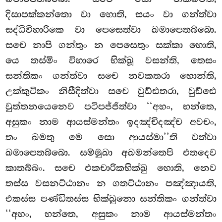
දිසාපක්කන්තො වා හොති, සයං වා ගන්ත්වා
සද්ධිවිහාරිකෙ වා
පෙසෙත්වා ඛමාපෙතබ්බො.
සචෙ නාපි ගන්තුං න පෙසෙතුං සක්කා හොති,
යෙ තස්මිං විහාරෙ භික්ඛූ වසන්ති, තෙසං
සන්තිකං ගන්ත්වා සචෙ නවකතරා හොන්ති,
උක්කුටිකං නිසීදිත්වා සචෙ වුඩ්ඪතරා, වුඩ්ඪෙ
වුත්තනයෙනෙව පටිපජ්ජිත්වා ‘‘අහං, භන්තෙ,
අසුකං නාම ආයස්මන්තං ඉදඤ්චිදඤ්ච අවචං,
තං ඛමතු මෙ සො ආයස්මා’’ති වත්වා
ඛමාපෙතබ්බො. සම්මුඛා අඛමන්තෙපි එතදෙව
කාතබ්බං. සචෙ එකචාරිකභික්ඛු හොති, නෙව
තස්ස වසනට්ඨානං න ගතට්ඨානං පඤ්ඤායති,
එකස්ස පණ්ඩිතස්ස භික්ඛුනො සන්තිකං ගන්ත්වා
‘‘අහං, භන්තෙ, අසුකං නාම ආයස්මන්තං