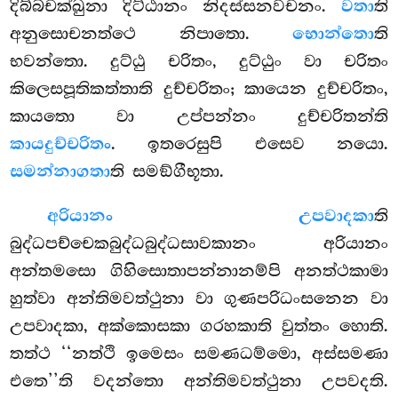
දිබ්බචක්ඛුනා දිට්ඨානං නිදස්සනවචනං.
වතා
ති
අනුසොචනත්ථෙ නිපාතො.
භොන්තො
ති
භවන්තො. දුට්ඨු චරිතං, දුට්ඨුං වා චරිතං
කිලෙසපූතිකත්තාති දුච්චරිතං; කායෙන දුච්චරිතං,
කායතො වා උප්පන්නං දුච්චරිතන්ති
කායදුච්චරිතං
. ඉතරෙසුපි එසෙව නයො.
සමන්නාගතා
ති සමඞ්ගීභූතා.
අරියානං උපවාදකා
ති
බුද්ධපච්චෙකබුද්ධබුද්ධසාවකානං අරියානං
අන්තමසො ගිහිසොතාපන්නානම්පි අනත්ථකාමා
හුත්වා අන්තිමවත්ථුනා වා ගුණපරිධංසනෙන වා
උපවාදකා, අක්කොසකා ගරහකාති වුත්තං හොති.
තත්ථ ‘‘නත්ථි ඉමෙසං සමණධම්මො, අස්සමණා
එතෙ’’ති වදන්තො අන්තිමවත්ථුනා උපවදති.