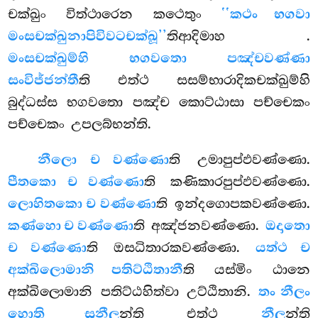
චක්ඛුං විත්ථාරෙන කථෙතුං
‘‘කථං භගවා
මංසචක්ඛුනාපි
විවටචක්ඛූ’’
තිආදිමාහ
.
මංසචක්ඛුම්හි භගවතො පඤ්චවණ්ණා
සංවිජ්ජන්තී
ති එත්ථ සසම්භාරාදිකචක්ඛුම්හි
බුද්ධස්ස භගවතො පඤ්ච කොට්ඨාසා පච්චෙකං
පච්චෙකං උපලබ්භන්ති.
නීලො ච වණ්ණො
ති උමාපුප්ඵවණ්ණො.
පීතකො ච වණ්ණො
ති කණිකාරපුප්ඵවණ්ණො.
ලොහිතකො ච වණ්ණො
ති ඉන්දගොපකවණ්ණො.
කණ්හො ච වණ්ණො
ති අඤ්ජනවණ්ණො.
ඔදාතො
ච වණ්ණො
ති ඔසධිතාරකවණ්ණො.
යත්ථ ච
අක්ඛිලොමානි පතිට්ඨිතානී
ති යස්මිං ඨානෙ
අක්ඛිලොමානි පතිට්ඨහිත්වා
උට්ඨිතානි.
තං නීලං
හොති සුනීල
න්ති එත්ථ
නීල
න්ති