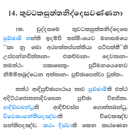
14. තුවටකසුත්තනිද්දෙසවණ්ණනා
. චුද්දසමෙ
තුවටකසුත්තනිද්දෙසෙ
150
පුච්ඡාමි ත
න්ති ඉදම්පි තස්මිංයෙව මහාසමයෙ
‘‘කා නු ඛො අරහත්තප්පත්තියා පටිපත්තී’’ති
උප්පන්නචිත්තානං එකච්චානං දෙවතානං
තමත්ථං පකාසෙතුං පුරිමනයෙනෙව
නිම්මිතබුද්ධෙන අත්තානං පුච්ඡාපෙත්වා වුත්තං.
තත්ථ ආදිපුච්ඡාගාථාය තාව
පුච්ඡාමී
ති එත්ථ
අදිට්ඨජොතනාදිවසෙන පුච්ඡා විභජිතා.
ආදිච්චබන්ධූ
ති ආදිච්චස්ස ගොත්තබන්ධු.
විවෙකං
සන්තිපදඤ්චා
ති විවෙකඤ්ච
සන්තිපදඤ්ච.
කථං දිස්වා
ති කෙන කාරණෙන