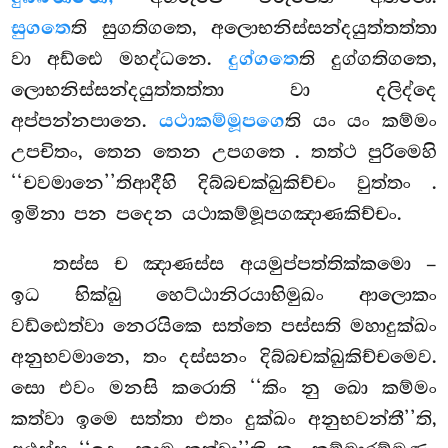
සුගතෙ
ති සුගතිගතෙ, අලොභනිස්සන්දයුත්තත්තා
වා අඩ්ඪෙ මහද්ධනෙ.
දුග්ගතෙ
ති
දුග්ගතිගතෙ,
ලොභනිස්සන්දයුත්තත්තා වා දලිද්දෙ
අප්පන්නපානෙ.
යථාකම්මූපගෙ
ති යං යං කම්මං
උපචිතං, තෙන තෙන උපගතෙ
. තත්ථ පුරිමෙහි
‘‘චවමානෙ’’තිආදීහි දිබ්බචක්ඛුකිච්චං වුත්තං
.
ඉමිනා පන පදෙන යථාකම්මූපගඤාණකිච්චං.
තස්ස ච ඤාණස්ස අයමුප්පත්තික්කමො –
ඉධ භික්ඛු හෙට්ඨානිරයාභිමුඛං ආලොකං
වඩ්ඪෙත්වා නෙරයිකෙ සත්තෙ පස්සති මහාදුක්ඛං
අනුභවමානෙ, තං දස්සනං දිබ්බචක්ඛුකිච්චමෙව.
සො එවං මනසි කරොති ‘‘කිං නු ඛො කම්මං
කත්වා ඉමෙ සත්තා එතං දුක්ඛං අනුභවන්තී’’ති,