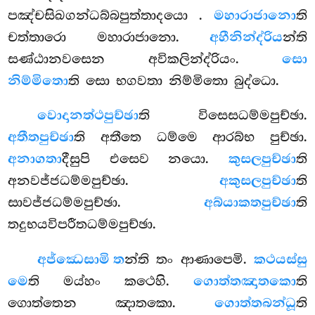
පඤ්චසිඛගන්ධබ්බපුත්තාදයො
.
මහාරාජානො
ති
චත්තාරො මහාරාජානො.
අහීනින්ද්රිය
න්ති
සණ්ඨානවසෙන අවිකලින්ද්රියං.
සො
නිම්මිතො
ති සො භගවතා නිම්මිතො බුද්ධො.
වොදානත්ථපුච්ඡා
ති විසෙසධම්මපුච්ඡා.
අතීතපුච්ඡා
ති අතීතෙ ධම්මෙ ආරබ්භ පුච්ඡා.
අනාගතා
දීසුපි එසෙව නයො.
කුසලපුච්ඡා
ති
අනවජ්ජධම්මපුච්ඡා.
අකුසලපුච්ඡා
ති
සාවජ්ජධම්මපුච්ඡා.
අබ්යාකතපුච්ඡා
ති
තදුභයවිපරීතධම්මපුච්ඡා.
අජ්ඣෙසාමි ත
න්ති තං ආණාපෙමි.
කථයස්සු
මෙ
ති මය්හං කථෙහි.
ගොත්තඤාතකො
ති
ගොත්තෙන ඤාතකො.
ගොත්තබන්ධූ
ති