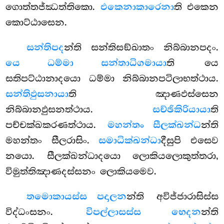
ගොත්තජ්ඣත්තිකො.
එකෙනාකාරෙනා
ති එකෙන
කොට්ඨාසෙන.
සන්තිපද
න්ති සන්තිසඞ්ඛාතං නිබ්බානපදං.
යෙ ධම්මා සන්තාධිගමායා
ති යෙ
සතිපට්ඨානාදයො ධම්මා නිබ්බානපටිලාභත්ථාය.
සන්තිඵුසනායා
ති ඤාණඵස්සෙන
නිබ්බානඵුසනත්ථාය.
සච්ඡිකිරියායා
ති
පච්චක්ඛකරණත්ථාය.
මහන්තං සීලක්ඛන්ධ
න්ති
මහන්තං සීලරාසිං.
සමාධික්ඛන්ධා
දීසුපි එසෙව
නයො. සීලක්ඛන්ධාදයො ලොකියලොකුත්තරා,
විමුත්තිඤාණදස්සනං ලොකියමෙව.
තමොකායස්ස පදාලන
න්ති අවිජ්ජාරාසිස්ස
විද්ධංසනං.
විපල්ලාසස්ස භෙදන
න්ති