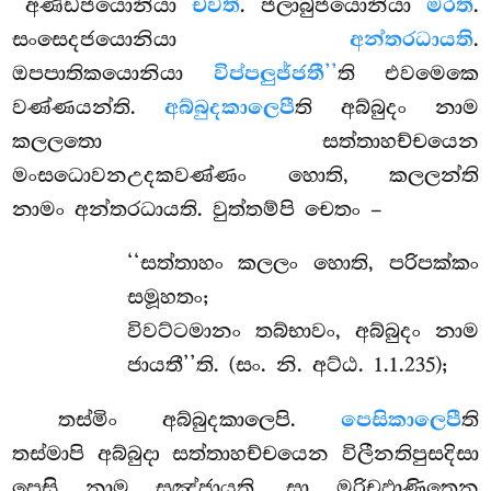
‘‘අණ්ඩජයොනියා
චවති
. ජලාබුජයොනියා
මරති
.
සංසෙදජයොනියා
අන්තරධායති
.
ඔපපාතිකයොනියා
විප්පලුජ්ජතී’’
ති එවමෙකෙ
වණ්ණයන්ති.
අබ්බුදකාලෙපී
ති අබ්බුදං නාම
කලලතො සත්තාහච්චයෙන
මංසධොවනඋදකවණ්ණං හොති, කලලන්ති
නාමං අන්තරධායති. වුත්තම්පි චෙතං –
‘‘සත්තාහං
කලලං හොති, පරිපක්කං
සමූහතං;
විවට්ටමානං තබ්භාවං, අබ්බුදං නාම
ජායතී’’ති. (සං. නි. අට්ඨ. 1.1.235);
තස්මිං අබ්බුදකාලෙපි.
පෙසිකාලෙපී
ති
තස්මාපි අබ්බුදා සත්තාහච්චයෙන විලීනතිපුසදිසා
පෙසි නාම සඤ්ජායති. සා මරිචඵාණිතෙන