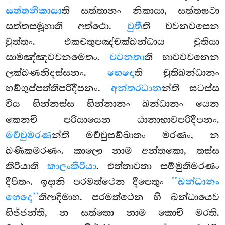
සත්තනිකායා
ති සත්තානං නිකායා, සත්තඝටා
සත්තසමූහාති අත්ථො.
චුතී
ති
චවනවසෙන
වුත්තං. එකචතුපඤ්චක්ඛන්ධාය චුතියා
සාමඤ්ඤවචනමෙතං.
චවනතා
ති භාවවචනෙන
ලක්ඛණනිදස්සනං.
භෙදො
ති චුතිඛන්ධානං
භඞ්ගුප්පත්තිපරිදීපනං.
අන්තරධාන
න්ති ඝටස්ස
විය භින්නස්ස භින්නානං ඛන්ධානං යෙන
කෙනචි පරියායෙන ඨානාභාවපරිදීපනං.
මච්චුමරණ
න්ති මච්චුසඞ්ඛාතං මරණං, න
ඛණිකමරණං. කාලො නාම අන්තකො, තස්ස
කිරියාති
කාලංකිරියා
. එත්තාවතා සම්මුතිමරණං
දීපිතං. ඉදානි පරමත්ථෙන දීපෙතුං
‘‘ඛන්ධානං
භෙදො’’
තිආදිමාහ. පරමත්ථෙන හි ඛන්ධායෙව
භිජ්ජන්ති, න සත්තො නාම කොචි මරති.