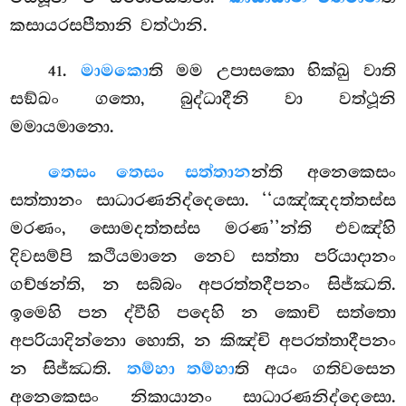
කසායරසපීතානි වත්ථානි.
.
මාමකො
ති
මම උපාසකො භික්ඛු වාති
41
සඞ්ඛං ගතො, බුද්ධාදීනි වා වත්ථූනි
මමායමානො.
තෙසං තෙසං සත්තාන
න්ති අනෙකෙසං
සත්තානං සාධාරණනිද්දෙසො. ‘‘යඤ්ඤදත්තස්ස
මරණං, සොමදත්තස්ස මරණ’’න්ති එවඤ්හි
දිවසම්පි කථියමානෙ නෙව සත්තා පරියාදානං
ගච්ඡන්ති, න සබ්බං අපරත්තදීපනං සිජ්ඣති.
ඉමෙහි පන ද්වීහි පදෙහි න කොචි සත්තො
අපරියාදින්නො හොති, න කිඤ්චි අපරත්තාදීපනං
න සිජ්ඣති.
තම්හා තම්හා
ති අයං ගතිවසෙන
අනෙකෙසං නිකායානං සාධාරණනිද්දෙසො.