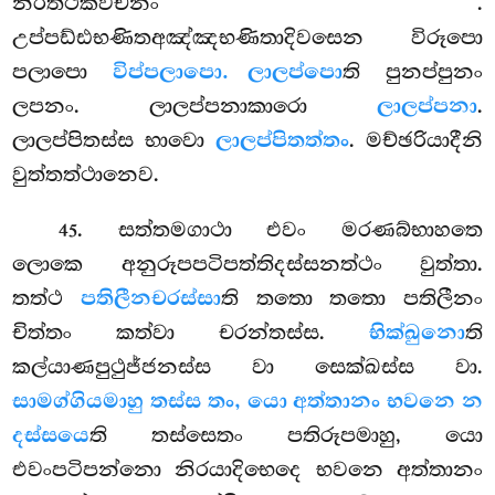
නිරත්ථකවචනං
.
උප්පඩ්ඪභණිතඅඤ්ඤභණිතාදිවසෙන විරූපො
පලාපො
විප්පලාපො. ලාලප්පො
ති පුනප්පුනං
ලපනං. ලාලප්පනාකාරො
ලාලප්පනා
.
ලාලප්පිතස්ස භාවො
ලාලප්පිතත්තං
. මච්ඡරියාදීනි
වුත්තත්ථානෙව.
. සත්තමගාථා එවං මරණබ්භාහතෙ
45
ලොකෙ අනුරූපපටිපත්තිදස්සනත්ථං වුත්තා.
තත්ථ
පතිලීනචරස්සා
ති තතො තතො පතිලීනං
චිත්තං කත්වා චරන්තස්ස.
භික්ඛුනො
ති
කල්යාණපුථුජ්ජනස්ස වා සෙක්ඛස්ස වා.
සාමග්ගියමාහු තස්ස තං, යො අත්තානං භවනෙ න
දස්සයෙ
ති තස්සෙතං පතිරූපමාහු, යො
එවංපටිපන්නො නිරයාදිභෙදෙ භවනෙ අත්තානං