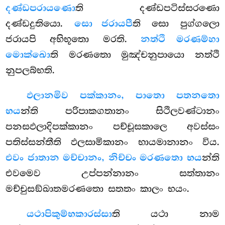
දණ්ඩපරායණො
ති දණ්ඩපටිස්සරණො
දණ්ඩදුතියො.
සො ජරායපී
ති සො පුග්ගලො
ජරායපි අභිභූතො මරති.
නත්ථි මරණම්හා
මොක්ඛො
ති මරණතො මුඤ්චනුපායො නත්ථි
නුපලබ්භති.
ඵලානමිව පක්කානං, පාතො පතනතො
භය
න්ති පරිපාකගතානං සිථිලවණ්ටානං
පනසඵලාදිපක්කානං පච්චූසකාලෙ අවස්සං
පතිස්සන්තීති ඵලසාමිකානං භායමානානං විය.
එවං ජාතාන මච්චානං, නිච්චං මරණතො භය
න්ති
එවමෙව උප්පන්නානං සත්තානං
මච්චුසඞ්ඛාතමරණතො සතතං කාලං භයං.
යථාපි
කුම්භකාරස්සා
ති යථා නාම