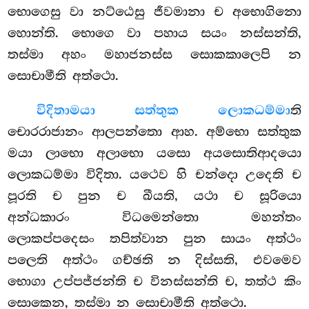
භොගෙසු වා නට්ඨෙසු ජීවමානා ච අභොගිනො
හොන්ති. භොගෙ වා පහාය සයං නස්සන්ති,
තස්මා අහං මහාජනස්ස සොකකාලෙපි න
සොචාමීති අත්ථො.
විදිතා
මයා සත්තුක ලොකධම්මා
ති
චොරරාජානං ආලපන්තො ආහ. අම්භො සත්තුක
මයා ලාභො අලාභො යසො අයසොතිආදයො
ලොකධම්මා විදිතා. යථෙව හි චන්දො උදෙති ච
පූරති ච පුන ච ඛීයති, යථා ච සූරියො
අන්ධකාරං විධමෙන්තො මහන්තං
ලොකප්පදෙසං තපිත්වාන පුන සායං අත්ථං
පලෙති අත්ථං ගච්ඡති න දිස්සති, එවමෙව
භොගා උප්පජ්ජන්ති ච විනස්සන්ති ච, තත්ථ කිං
සොකෙන, තස්මා න සොචාමීති අත්ථො.