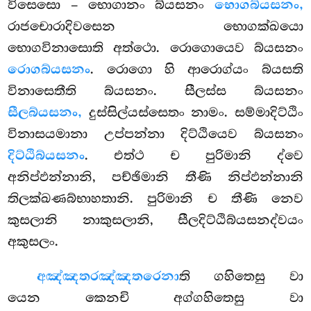
විසෙසො – භොගානං බ්යසනං
භොගබ්යසනං,
රාජචොරාදිවසෙන භොගක්ඛයො
භොගවිනාසොති අත්ථො. රොගොයෙව බ්යසනං
රොගබ්යසනං
. රොගො හි ආරොග්යං බ්යසති
විනාසෙතීති බ්යසනං. සීලස්ස බ්යසනං
සීලබ්යසනං,
දුස්සිල්යස්සෙතං නාමං. සම්මාදිට්ඨිං
විනාසයමානා උප්පන්නා දිට්ඨියෙව බ්යසනං
දිට්ඨිබ්යසනං
. එත්ථ ච පුරිමානි ද්වෙ
අනිප්ඵන්නානි, පච්ඡිමානි තීණි නිප්ඵන්නානි
තිලක්ඛණබ්භාහතානි. පුරිමානි ච තීණි නෙව
කුසලානි නාකුසලානි, සීලදිට්ඨිබ්යසනද්වයං
අකුසලං.
අඤ්ඤතරඤ්ඤතරෙනා
ති ගහිතෙසු වා
යෙන කෙනචි අග්ගහිතෙසු වා