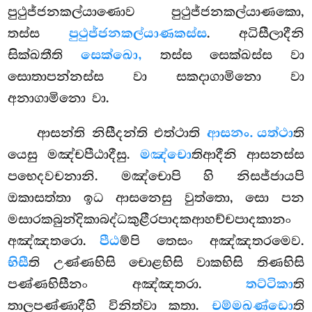
පුථුජ්ජනකල්යාණොව පුථුජ්ජනකල්යාණකො,
තස්ස
පුථුජ්ජනකල්යාණකස්ස
. අධිසීලාදීනි
සික්ඛතීති
සෙක්ඛො,
තස්ස සෙක්ඛස්ස වා
සොතාපන්නස්ස වා සකදාගාමිනො වා
අනාගාමිනො වා.
ආසන්ති
නිසීදන්ති එත්ථාති
ආසනං. යත්ථා
ති
යෙසු මඤ්චපීඨාදීසු.
මඤ්චො
තිආදීනි ආසනස්ස
පභෙදවචනානි. මඤ්චොපි හි නිසජ්ජායපි
ඔකාසත්තා ඉධ ආසනෙසු වුත්තො, සො පන
මසාරකබුන්දිකාබද්ධකුළීරපාදකආහච්චපාදකානං
අඤ්ඤතරො.
පීඨ
ම්පි තෙසං අඤ්ඤතරමෙව.
භිසී
ති උණ්ණභිසි චොළභිසි වාකභිසි තිණභිසි
පණ්ණභිසීනං අඤ්ඤතරා.
තට්ටිකා
ති
තාලපණ්ණාදීහි විනිත්වා කතා.
චම්මඛණ්ඩො
ති