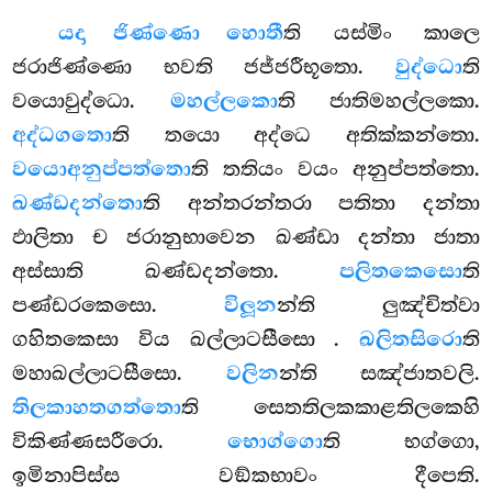
යදා ජිණ්ණො හොතී
ති යස්මිං කාලෙ
ජරාජිණ්ණො භවති ජජ්ජරීභූතො.
වුද්ධො
ති
වයොවුද්ධො.
මහල්ලකො
ති ජාතිමහල්ලකො.
අද්ධගතො
ති තයො අද්ධෙ අතික්කන්තො.
වයොඅනුප්පත්තො
ති තතියං වයං අනුප්පත්තො.
ඛණ්ඩදන්තො
ති අන්තරන්තරා පතිතා දන්තා
ඵාලිතා ච ජරානුභාවෙන ඛණ්ඩා දන්තා ජාතා
අස්සාති ඛණ්ඩදන්තො.
පලිතකෙසො
ති
පණ්ඩරකෙසො.
විලූන
න්ති ලුඤ්චිත්වා
ගහිතකෙසා විය ඛල්ලාටසීසො
.
ඛලිතසිරො
ති
මහාඛල්ලාටසීසො.
වලින
න්ති සඤ්ජාතවලි.
තිලකාහතගත්තො
ති සෙතතිලකකාළතිලකෙහි
විකිණ්ණසරීරො.
භොග්ගො
ති භග්ගො,
ඉමිනාපිස්ස වඞ්කභාවං දීපෙති.