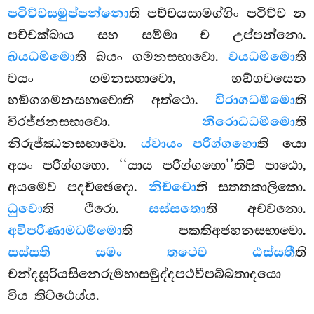
පටිච්චසමුප්පන්නො
ති පච්චයසාමග්ගිං පටිච්ච න
පච්චක්ඛාය සහ සම්මා ච උප්පන්නො.
ඛයධම්මො
ති
ඛයං ගමනසභාවො.
වයධම්මො
ති
වයං ගමනසභාවො, භඞ්ගවසෙන
භඞ්ගගමනසභාවොති අත්ථො.
විරාගධම්මො
ති
විරජ්ජනසභාවො.
නිරොධධම්මො
ති
නිරුජ්ඣනසභාවො.
ය්වායං පරිග්ගහො
ති යො
අයං පරිග්ගහො. ‘‘යාය පරිග්ගහො’’තිපි පාඨො,
අයමෙව පදච්ඡෙදො.
නිච්චො
ති සතතකාලිකො.
ධුවො
ති ථිරො.
සස්සතො
ති අචවනො.
අවිපරිණාමධම්මො
ති පකතිඅජහනසභාවො.
සස්සති සමං තථෙව ඨස්සතී
ති
චන්දසූරියසිනෙරුමහාසමුද්දපථවීපබ්බතාදයො
විය තිට්ඨෙය්ය.