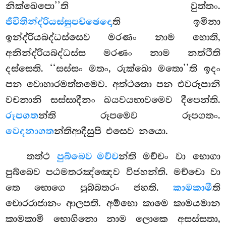
නික්ඛෙපො’’ති වුත්තං.
ජීවිතින්ද්රියස්සුපච්ඡෙදො
ති ඉමිනා
ඉන්ද්රියබද්ධස්සෙව මරණං නාම හොති,
අනින්ද්රියබද්ධස්ස මරණං නාම නත්ථීති
දස්සෙති. ‘‘සස්සං මතං, රුක්ඛො මතො’’ති ඉදං
පන වොහාරමත්තමෙව. අත්ථතො පන එවරූපානි
වචනානි සස්සාදීනං ඛයවයභාවමෙව දීපෙන්ති.
රූපගත
න්ති රූපමෙව රූපගතං.
වෙදනාගත
න්තිආදීසුපි එසෙව නයො.
තත්ථ
පුබ්බෙව මච්ච
න්ති මච්චං වා භොගා
පුබ්බෙව පඨමතරඤ්ඤෙව විජහන්ති. මච්චො වා
තෙ භොගෙ පුබ්බතරං ජහති.
කාමකාමී
ති
චොරරාජානං ආලපති. අම්භො කාමෙ කාමයමාන
කාමකාමි භොගිනො නාම ලොකෙ අසස්සතා,