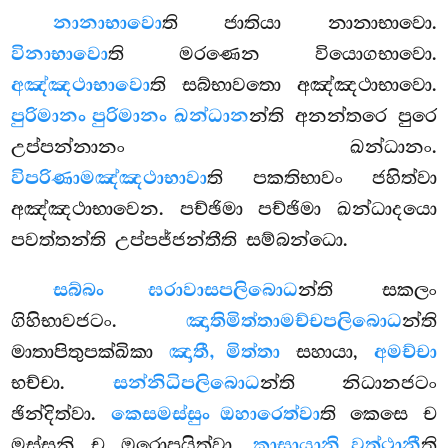
නානාභාවො
ති ජාතියා නානාභාවො.
විනාභාවො
ති මරණෙන වියොගභාවො.
අඤ්ඤථාභාවො
ති
සබ්භාවතො අඤ්ඤථාභාවො.
පුරිමානං පුරිමානං ඛන්ධාන
න්ති අනන්තරෙ පුරෙ
උප්පන්නානං ඛන්ධානං.
විපරිණාමඤ්ඤථාභාවා
ති පකතිභාවං ජහිත්වා
අඤ්ඤථාභාවෙන. පච්ඡිමා පච්ඡිමා ඛන්ධාදයො
පවත්තන්ති උප්පජ්ජන්තීති සම්බන්ධො.
සබ්බං ඝරාවාසපලිබොධ
න්ති සකලං
ගිහිභාවජටං.
ඤාතිමිත්තාමච්චපලිබොධ
න්ති
මාතාපිතුපක්ඛිකා
ඤාතී, මිත්තා
සහායා,
අමච්චා
භච්චා.
සන්නිධිපලිබොධ
න්ති නිධානජටං
ඡින්දිත්වා.
කෙසමස්සුං ඔහාරෙත්වා
ති කෙසෙ ච
මස්සූනි ච ඔරොපයිත්වා.
කාසායානි වත්ථානී
ති