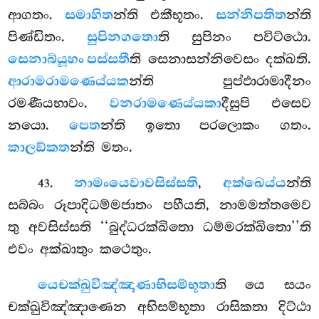
ආගතං.
සමාහිත
න්ති එකීභූතං.
සන්නිපතිත
න්ති
පිණ්ඩිතං.
සුපිනගතො
ති සුපිනං පවිට්ඨො.
සෙනාබ්යූහං පස්සතී
ති සෙනාසන්නිවෙසං දක්ඛති.
ආරාමරාමණෙය්යක
න්ති පුප්ඵාරාමාදීනං
රමණීයභාවං.
වනරාමණෙය්යකා
දීසුපි එසෙව
නයො.
පෙත
න්ති ඉතො පරලොකං ගතං.
කාලඞ්කත
න්ති මතං.
.
නාමංයෙවාවසිස්සති
,
අක්ඛෙය්ය
න්ති
43
සබ්බං රූපාදිධම්මජාතං පහීයති, නාමමත්තමෙව
තු අවසිස්සති ‘‘බුද්ධරක්ඛිතො ධම්මරක්ඛිතො’’ති
එවං අක්ඛාතුං කථෙතුං.
යෙ
චක්ඛුවිඤ්ඤාණාභිසම්භූතා
ති යෙ සයං
චක්ඛුවිඤ්ඤාණෙන අභිසම්භූතා රාසිකතා දිට්ඨා