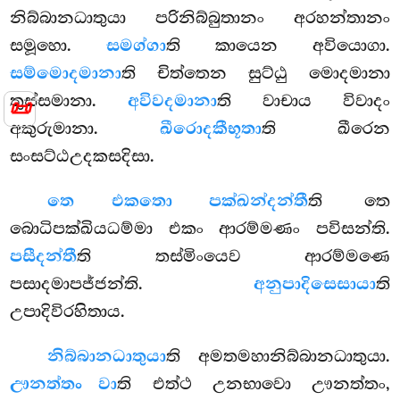
නිබ්බානධාතුයා පරිනිබ්බුතානං අරහන්තානං
සමූහො.
සමග්ගා
ති කායෙන අවියොගා.
සම්මොදමානා
ති චිත්තෙන සුට්ඨු මොදමානා
තුස්සමානා.
අවිවදමානා
ති වාචාය
විවාදං
📜
අකුරුමානා.
ඛීරොදකීභූතා
ති ඛීරෙන
සංසට්ඨඋදකසදිසා.
තෙ එකතො පක්ඛන්දන්තී
ති තෙ
බොධිපක්ඛියධම්මා එකං ආරම්මණං පවිසන්ති.
පසීදන්තී
ති තස්මිංයෙව ආරම්මණෙ
පසාදමාපජ්ජන්ති.
අනුපාදිසෙසායා
ති
උපාදිවිරහිතාය.
නිබ්බානධාතුයා
ති අමතමහානිබ්බානධාතුයා.
ඌනත්තං වා
ති එත්ථ උනභාවො ඌනත්තං,