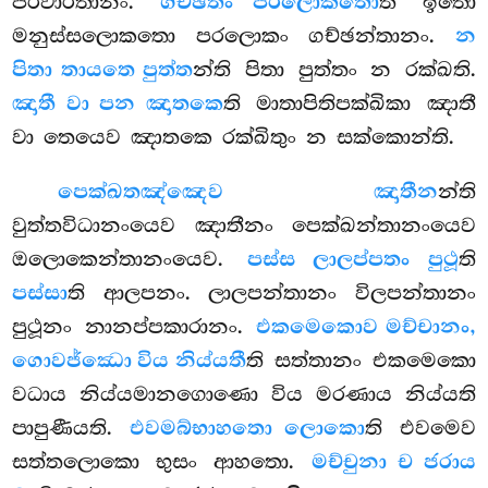
පරිවාරිතානං.
ගච්ඡතං පරලොකතො
ති ඉතො
මනුස්සලොකතො පරලොකං ගච්ඡන්තානං.
න
පිතා තායතෙ පුත්ත
න්ති පිතා පුත්තං න රක්ඛති.
ඤාතී වා පන ඤාතකෙ
ති මාතාපිතිපක්ඛිකා ඤාතී
වා තෙයෙව ඤාතකෙ රක්ඛිතුං න සක්කොන්ති.
පෙක්ඛතඤ්ඤෙව ඤාතීන
න්ති
වුත්තවිධානංයෙව ඤාතීනං පෙක්ඛන්තානංයෙව
ඔලොකෙන්තානංයෙව.
පස්ස ලාලප්පතං පුථූ
ති
පස්සා
ති ආලපනං. ලාලපන්තානං විලපන්තානං
පුථූනං නානප්පකාරානං.
එකමෙකොව මච්චානං,
ගොවජ්ඣො විය නිය්යතී
ති සත්තානං එකමෙකො
වධාය නිය්යමානගොණො විය මරණාය නිය්යති
පාපුණීයති.
එවමබ්භාහතො ලොකො
ති
එවමෙව
සත්තලොකො භුසං ආහතො.
මච්චුනා ච ජරාය