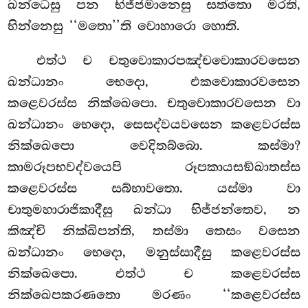
ඛන්ධෙසු පන භිජ්ජමානෙසු සත්තො මරති,
භින්නෙසු ‘‘මතො’’ති වොහාරො හොති.
එත්ථ ච චතුවොකාරපඤ්චවොකාරවසෙන
ඛන්ධානං භෙදො, එකවොකාරවසෙන
කළෙවරස්ස නික්ඛෙපො. චතුවොකාරවසෙන වා
ඛන්ධානං භෙදො, සෙසද්වයවසෙන කළෙවරස්ස
නික්ඛෙපො වෙදිතබ්බො. කස්මා?
කාමරූපභවද්වයෙපි රූපකායසඞ්ඛාතස්ස
කළෙවරස්ස සබ්භාවතො. යස්මා වා
චාතුමහාරාජිකාදීසු ඛන්ධා භිජ්ජන්තෙව, න
කිඤ්චි නික්ඛිපන්ති, තස්මා තෙසං වසෙන
ඛන්ධානං භෙදො, මනුස්සාදීසු කළෙවරස්ස
නික්ඛෙපො. එත්ථ ච කළෙවරස්ස
නික්ඛෙපකරණතො මරණං ‘‘කළෙවරස්ස