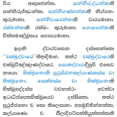
විය ආභුජෙන්තා.
සන්නිරුද්ධන්තා
ති
සන්නිරුජ්ඣන්තා.
සන්නිගණ්හන්තා
ති නිග්ගහං
කුරුමානා.
සන්නිවාරෙන්තා
ති වාරයමානා.
රක්ඛන්තා
ති රක්ඛං කුරුමානා.
ගොපෙන්තා
ති
චිත්තමඤ්ජූසාය ගොපයමානා.
ඉදානි
ද්වාරවසෙන දස්සෙන්තො
‘‘චක්ඛුද්වාරෙ’’
තිආදිමාහ. තත්ථ
චක්ඛුද්වාරෙ
ති
චක්ඛුවිඤ්ඤාණද්වාරෙ.
සොතද්වාරා
දීසුපි එසෙව
නයො.
භික්ඛුනොති පුථුජ්ජනකල්යාණකස්ස වා
භික්ඛුනො, සෙක්ඛස්ස වා භික්ඛුනො
ති
භික්ඛුසද්දස්ස වචනත්ථං අවත්වා
ඉධාධිප්පෙතභික්ඛුයෙව දස්සිතො. තත්ථ
පුථුජ්ජනො ච සො කිලෙසානං අසමුච්ඡින්නත්තා,
කල්යාණො ච සීලාදිපටිපත්තියුත්තත්තාති