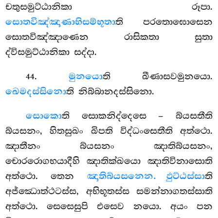
චතුසමුට්ඨානිකා රූපා.
සොතවිඤ්ඤාණාභිසම්භූතා
ති පරතොඝොසෙන
සොතවිඤ්ඤාණෙන රාසිකතා සුතා
ද්විසමුට්ඨානිකා සද්දා.
.
මුනයො
ති ඛීණාසවමුනයො.
44
ඛෙමදස්සිනො
ති නිබ්බානදස්සිනො.
සොකො
ති සොකනිද්දෙසෙ – බ්යසතීති
බ්යසනං, හිතසුඛං ඛිපති
විද්ධංසෙතීති අත්ථො.
ඤාතීනං බ්යසනං ඤාතිබ්යසනං,
චොරරොගභයාදීහි ඤාතික්ඛයො ඤාතිවිනාසොති
අත්ථො. තෙන
ඤාතිබ්යසනෙන. ඵුට්ඨස්සා
ති
අජ්ඣොත්ථටස්ස, අභිභූතස්ස සමන්නාගතස්සාති
අත්ථො. සෙසෙසුපි එසෙව නයො. අයං පන