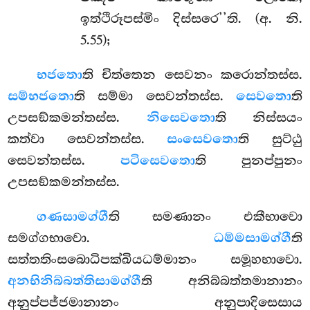
ඉත්ථිරූපස්මිං දිස්සරෙ’’ති. (අ. නි.
5.55);
භජතො
ති චිත්තෙන සෙවනං කරොන්තස්ස.
සම්භජතො
ති සම්මා සෙවන්තස්ස.
සෙවතො
ති
උපසඞ්කමන්තස්ස.
නිසෙවතො
ති නිස්සයං
කත්වා සෙවන්තස්ස.
සංසෙවතො
ති සුට්ඨු
සෙවන්තස්ස.
පටිසෙවතො
ති පුනප්පුනං
උපසඞ්කමන්තස්ස.
ගණසාමග්ගී
ති සමණානං එකීභාවො
සමග්ගභාවො.
ධම්මසාමග්ගී
ති
සත්තතිංසබොධිපක්ඛියධම්මානං සමූහභාවො.
අනභිනිබ්බත්තිසාමග්ගී
ති අනිබ්බත්තමානානං
අනුප්පජ්ජමානානං අනුපාදිසෙසාය