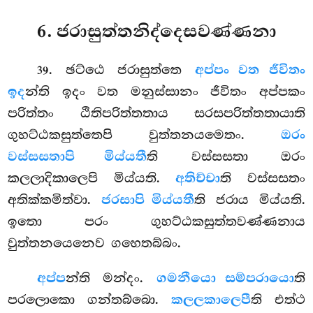
6. ජරාසුත්තනිද්දෙසවණ්ණනා
. ඡට්ඨෙ
ජරාසුත්තෙ
අප්පං වත ජීවිතං
39
ඉද
න්ති ඉදං වත මනුස්සානං ජීවිතං අප්පකං
පරිත්තං ඨිතිපරිත්තතාය සරසපරිත්තතායාති
ගුහට්ඨකසුත්තෙපි වුත්තනයමෙතං.
ඔරං
වස්සසතාපි මිය්යතී
ති වස්සසතා ඔරං
කලලාදිකාලෙපි මිය්යති.
අතිච්චා
ති වස්සසතං
අතික්කමිත්වා.
ජරසාපි මිය්යතී
ති ජරාය මිය්යති.
ඉතො පරං ගුහට්ඨකසුත්තවණ්ණනාය
වුත්තනයෙනෙව ගහෙතබ්බං.
අප්ප
න්ති
මන්දං.
ගමනීයො සම්පරායො
ති
පරලොකො ගන්තබ්බො.
කලලකාලෙපී
ති එත්ථ