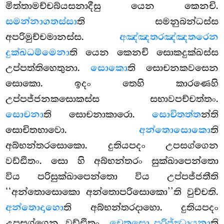
මිත්තාමච්චබ්යසනාදීසු යෙන කෙනචි.
සමන්නාගතස්සා
ති සමනුබන්ධස්ස
අපරිමුච්චමානස්ස.
අඤ්ඤතරඤ්ඤතරෙන
දුක්ඛධම්මෙනා
ති යෙන කෙනචි සොකදුක්ඛස්ස
උප්පත්තිහෙතුනා.
සොකො
ති සොචනකවසෙන
සොකො. ඉදං තෙහි කාරණෙහි
උප්පජ්ජනකසොකස්ස සභාවපච්චත්තං.
සොචනා
ති සොචනාකාරො.
සොචිතත්ත
න්ති
සොචිතභාවො.
අන්තොසොකො
ති
අබ්භන්තරසොකො. දුතියපදං උපසග්ගෙන
වඩ්ඪිතං. සො හි අබ්භන්තරං සුක්ඛාපෙන්තො
විය පරිසුක්ඛාපෙන්තො විය උප්පජ්ජතීති
‘‘අන්තොසොකො අන්තොපරිසොකො’’ති වුච්චති.
අන්තොදාහො
ති අබ්භන්තරදාහො. දුතියපදං
උපසග්ගෙන වඩ්ඪිතං.
චෙතසො පරිජ්ඣායනා
ති