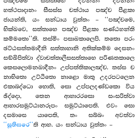
පඤ්චමෙ සත්තාහෙ ද්වින්නං ද්වින්නං
හත්ථපාදානං සීසස්ස චත්ථාය පඤ්ච පීළකා
ජායන්ති, යං සන්ධාය වුත්තං – ‘‘පඤ්චමෙ,
භික්ඛවෙ, සත්තාහෙ පඤ්ච පීළකා සණ්ඨහන්ති
කම්මතො’’ති. තස්මිං පසාඛකාලෙපි. තතො පරං
ඡට්ඨසත්තමාදීනි සත්තාහානි අතික්කම්ම දෙසනං
සඞ්ඛිපිත්වා ද්වාචත්තාලීසසත්තාහෙ පරිණතකාලෙ
කෙසලොමනඛාදීනං උප්පත්තිකාලඤ්ච. තස්ස ච
නාභිතො උට්ඨිතො නාළො මාතු උදරපටලෙන
එකාබද්ධො හොති, සො උප්පලදණ්ඩකො විය
ඡිද්දො, තෙන ආහාරරසො සංසරිත්වා
ආහාරසමුට්ඨානරූපං සමුට්ඨාපෙති. එවං සො
දසමාසෙ යාපෙති, තං
සබ්බං අවත්වා
‘‘සූතිඝරෙ’’
ති ආහ. යං සන්ධාය වුත්තං –