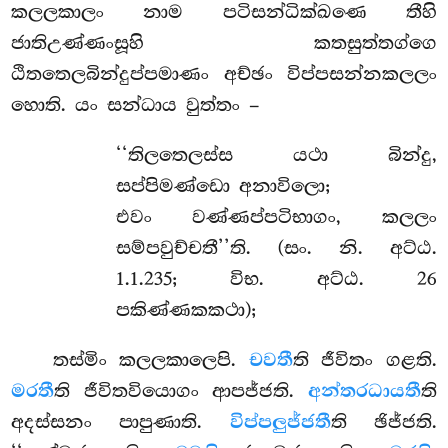
කලලකාලං නාම පටිසන්ධික්ඛණෙ තීහි
ජාතිඋණ්ණංසූහි කතසුත්තග්ගෙ
ඨිතතෙලබින්දුප්පමාණං අච්ඡං විප්පසන්නකලලං
හොති. යං සන්ධාය වුත්තං –
‘‘තිලතෙලස්ස යථා බින්දු,
සප්පිමණ්ඩො අනාවිලො;
එවං වණ්ණප්පටිභාගං, කලලං
සම්පවුච්චතී’’ති. (සං. නි. අට්ඨ.
1.1.235; විභ. අට්ඨ. 26
පකිණ්ණකකථා);
තස්මිං
කලලකාලෙපි.
චවතී
ති ජීවිතං ගළති.
මරතී
ති ජීවිතවියොගං ආපජ්ජති.
අන්තරධායතී
ති
අදස්සනං පාපුණාති.
විප්පලුජ්ජතී
ති ඡිජ්ජති.