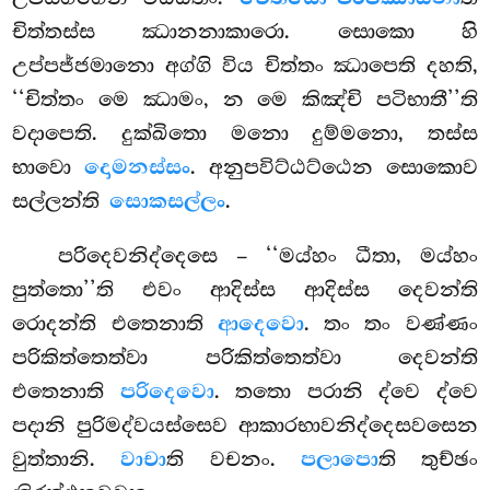
චිත්තස්ස ඣානනාකාරො. සොකො හි
උප්පජ්ජමානො අග්ගි විය චිත්තං ඣාපෙති
දහති,
‘‘චිත්තං මෙ ඣාමං, න මෙ කිඤ්චි පටිභාතී’’ති
වදාපෙති. දුක්ඛිතො මනො දුම්මනො, තස්ස
භාවො
දොමනස්සං
. අනුපවිට්ඨට්ඨෙන සොකොව
සල්ලන්ති
සොකසල්ලං
.
පරිදෙවනිද්දෙසෙ
– ‘‘මය්හං ධීතා, මය්හං
පුත්තො’’ති එවං ආදිස්ස ආදිස්ස දෙවන්ති
රොදන්ති එතෙනාති
ආදෙවො
. තං තං වණ්ණං
පරිකිත්තෙත්වා පරිකිත්තෙත්වා දෙවන්ති
එතෙනාති
පරිදෙවො
. තතො පරානි ද්වෙ ද්වෙ
පදානි පුරිමද්වයස්සෙව ආකාරභාවනිද්දෙසවසෙන
වුත්තානි.
වාචා
ති වචනං.
පලාපො
ති තුච්ඡං