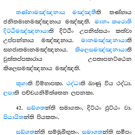
තණ්හාමඤ්ඤනාය මඤ්ඤතී
ති තණ්හාය
ජනිතමානමඤ්ඤනාය මඤ්ඤති.
මානං කරොති
දිට්ඨිමඤ්ඤනායා
ති දිට්ඨිං උපනිස්සයං කත්වා
උප්පන්නාය මඤ්ඤනාය.
මානමඤ්ඤනායා
ති
සහජාතමානමඤ්ඤනාය.
කිලෙසමඤ්ඤනායා
ති
වුත්තප්පකාරාය උපතාපනට්ඨෙන
කිලෙසමඤ්ඤනාය මඤ්ඤති.
කුහා
ති විම්හාපකා.
ථද්ධා
ති ඛාණු විය ථද්ධා.
ලපා
ති පච්චයනිමිත්තෙන ලපනකා.
.
සඞ්ගත
න්ති සමාගතං, දිට්ඨං ඵුට්ඨං වා.
42
පියායිත
න්ති පියකතං.
සඞ්ගත
න්ති සම්මුඛීභූතං.
සමාගත
න්ති සමීපං