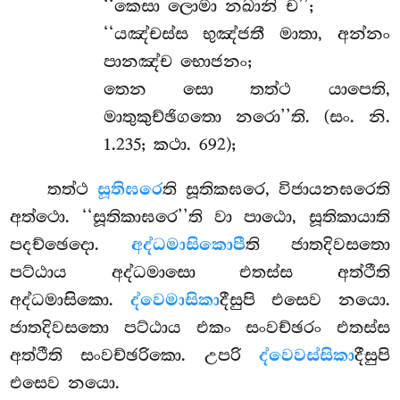
‘‘කෙසා
ලොමා නඛානි ච’’;
‘‘යඤ්චස්ස භුඤ්ජතී මාතා, අන්නං
පානඤ්ච භොජනං;
තෙන සො තත්ථ යාපෙති,
මාතුකුච්ඡිගතො නරො’’ති. (සං. නි.
1.235; කථා. 692);
තත්ථ
සූතිඝරෙ
ති සූතිකඝරෙ, විජායනඝරෙති
අත්ථො. ‘‘සූතිකාඝරෙ’’ති වා පාඨො, සූතිකායාති
පදච්ඡෙදො.
අද්ධමාසිකොපී
ති ජාතදිවසතො
පට්ඨාය අද්ධමාසො එතස්ස අත්ථීති
අද්ධමාසිකො.
ද්වෙමාසිකා
දීසුපි එසෙව නයො.
ජාතදිවසතො පට්ඨාය එකං සංවච්ඡරං එතස්ස
අත්ථීති සංවච්ඡරිකො. උපරි
ද්වෙවස්සිකා
දීසුපි
එසෙව නයො.