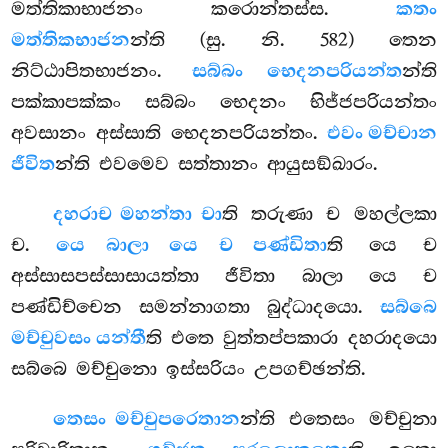
මත්තිකාභාජනං කරොන්තස්ස.
කතං
මත්තිකභාජන
න්ති (සු. නි. 582) තෙන
නිට්ඨාපිතභාජනං.
සබ්බං භෙදනපරියන්ත
න්ති
පක්කාපක්කං සබ්බං භෙදනං භිජ්ජපරියන්තං
අවසානං අස්සාති භෙදනපරියන්තං.
එවං මච්චාන
ජීවිත
න්ති එවමෙව සත්තානං ආයුසඞ්ඛාරං.
දහරා
ච මහන්තා චා
ති තරුණා ච මහල්ලකා
ච.
යෙ බාලා යෙ ච පණ්ඩිතා
ති යෙ ච
අස්සාසපස්සාසායත්තා ජීවිතා බාලා යෙ ච
පණ්ඩිච්චෙන සමන්නාගතා බුද්ධාදයො.
සබ්බෙ
මච්චුවසං යන්තී
ති එතෙ වුත්තප්පකාරා දහරාදයො
සබ්බෙ මච්චුනො ඉස්සරියං උපගච්ඡන්ති.
තෙසං මච්චුපරෙතාන
න්ති එතෙසං මච්චුනා