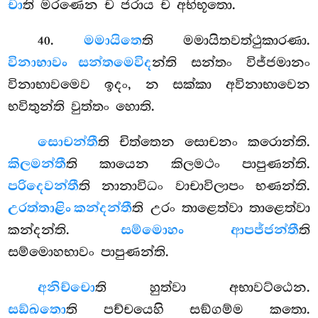
චා
ති මරණෙන ච ජරාය ච අභිභූතො.
.
මමායිතෙ
ති මමායිතවත්ථුකාරණා.
40
විනාභාවං සන්තමෙවිද
න්ති සන්තං විජ්ජමානං
විනාභාවමෙව ඉදං, න සක්කා අවිනාභාවෙන
භවිතුන්ති වුත්තං හොති.
සොචන්තී
ති චිත්තෙන සොචනං කරොන්ති.
කිලමන්තී
ති කායෙන කිලමථං පාපුණන්ති.
පරිදෙවන්තී
ති නානාවිධං වාචාවිලාපං භණන්ති.
උරත්තාළිං කන්දන්තී
ති උරං තාළෙත්වා තාළෙත්වා
කන්දන්ති.
සම්මොහං ආපජ්ජන්තී
ති
සම්මොහභාවං පාපුණන්ති.
අනිච්චො
ති හුත්වා අභාවට්ඨෙන.
සඞ්ඛතො
ති පච්චයෙහි සඞ්ගම්ම කතො.