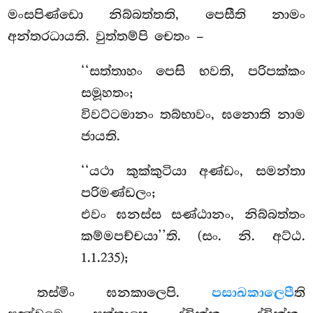
මංසපිණ්ඩො නිබ්බත්තති, පෙසීති නාමං
අන්තරධායති. වුත්තම්පි චෙතං –
‘‘සත්තාහං
පෙසි භවති, පරිපක්කං
සමූහතං;
විවට්ටමානං තබ්භාවං, ඝනොති නාම
ජායති.
‘‘යථා කුක්කුටියා අණ්ඩං, සමන්තා
පරිමණ්ඩලං;
එවං ඝනස්ස සණ්ඨානං, නිබ්බත්තං
කම්මපච්චයා’’ති. (සං. නි. අට්ඨ.
1.1.235);
තස්මිං ඝනකාලෙපි.
පසාඛකාලෙපී
ති