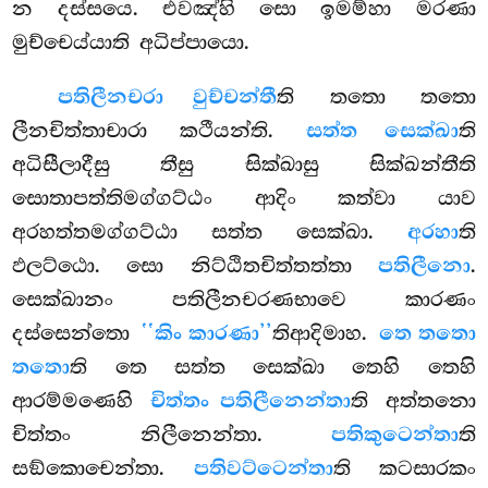
න දස්සයෙ. එවඤ්හි සො ඉමම්හා මරණා
මුච්චෙය්යාති අධිප්පායො.
පතිලීනචරා වුච්චන්තී
ති තතො තතො
ලීනචිත්තාචාරා කථීයන්ති.
සත්ත සෙක්ඛා
ති
අධිසීලාදීසු තීසු සික්ඛාසු සික්ඛන්තීති
සොතාපත්තිමග්ගට්ඨං ආදිං කත්වා යාව
අරහත්තමග්ගට්ඨා සත්ත සෙක්ඛා.
අරහා
ති
ඵලට්ඨො. සො නිට්ඨිතචිත්තත්තා
පතිලීනො
.
සෙක්ඛානං පතිලීනචරණභාවෙ කාරණං
දස්සෙන්තො
‘‘කිං කාරණා’’
තිආදිමාහ.
තෙ තතො
තතො
ති තෙ සත්ත සෙක්ඛා තෙහි තෙහි
ආරම්මණෙහි
චිත්තං පතිලීනෙන්තා
ති අත්තනො
චිත්තං නිලීනෙන්තා.
පතිකුටෙන්තා
ති
සඞ්කොචෙන්තා.
පතිවට්ටෙන්තා
ති කටසාරකං