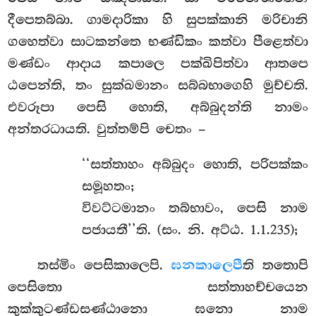
දීපෙතබ්බා. ගාමදාරිකා හි සුපක්කානි මරිචානි
ගහෙත්වා සාටකන්තෙ භණ්ඩිකං කත්වා පීළෙත්වා
මණ්ඩං ආදාය කපාලෙ පක්ඛිපිත්වා ආතපෙ
ඨපෙන්ති, තං සුක්ඛමානං සබ්බභාගෙහි මුච්චති.
එවරූපා පෙසි හොති, අබ්බුදන්ති නාමං
අන්තරධායති. වුත්තම්පි චෙතං –
‘‘සත්තාහං අබ්බුදං හොති, පරිපක්කං
සමූහතං;
විවට්ටමානං තබ්භාවං, පෙසි නාම
පජායතී’’ති. (සං. නි. අට්ඨ. 1.1.235);
තස්මිං පෙසිකාලෙපි.
ඝනකාලෙපී
ති තතොපි
පෙසිතො සත්තාහච්චයෙන
කුක්කුටණ්ඩසණ්ඨානො ඝනො නාම