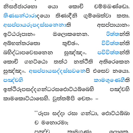
නිසජ්ජාරහො යො කොචි චම්මඛණ්ඩො.
තිණසන්ථාරා
දයො තිණාදීනි ගුම්බෙත්වා කතා.
අසප්පායරූපදස්සනෙනා
ති අසප්පායානං
ඉට්ඨරූපානං ඔලොකනෙන.
රිත්ත
න්ති
අබ්භන්තරතො තුච්ඡං.
විවිත්ත
න්ති
බහිද්ධාපවෙසනෙන සුඤ්ඤං.
පවිවිත්ත
න්ති
කොචි ගහට්ඨො තත්ථ නත්ථීති අතිරෙකෙන
සුඤ්ඤං.
අසප්පායසද්දස්සවනෙ
පි එසෙව නයො.
පඤ්චහි කාමගුණෙහී
ති
ඉත්ථිරූපසද්දගන්ධරසඵොට්ඨබ්බෙහි පඤ්චහි
කාමකොට්ඨාසෙහි. වුත්තම්පි චෙතං –
‘‘රූපා සද්දා රසා ගන්ධා, ඵොට්ඨබ්බා
ච මනොරමා;
පඤ්ච කාමගුණා ලොකෙ,