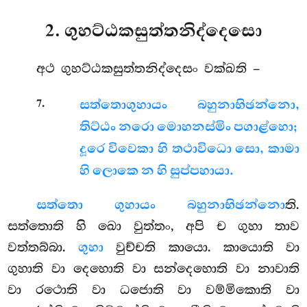
2. ගුහට්ඨකසුත්තනිද්දෙසො
අථ
ගුහට්ඨකසුත්තනිද්දෙසං වක්ඛති –
.
7
සත්තො
ගුහායං බහුනාභිඡන්නො,
තිට්ඨං නරො මොහනස්මිං පගාළ්හො;
දූරෙ විවෙකා හි තථාවිධො සො, කාමා
හි ලොකෙ න හි සුප්පහායා.
සත්තො ගුහායං බහුනාභිඡන්නො
ති.
සත්තොති හි ඛො වුත්තං, අපි ච ගුහා තාව
වත්තබ්බා.
ගුහා
වුච්චති කායො. කායොති වා
ගුහාති වා දෙහොති
වා සන්දෙහොති වා නාවාති
වා රථොති වා ධජොති වා වම්මිකොති වා