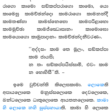
රාගො කාමො සඞ්කප්පරාගො කාමො, යො
කාමෙසු කාමච්ඡන්දො කාමරාගො කාමනන්දී
කාමතණ්හා කාමස්නෙහො කාමපරිළාහො
කාමමුච්ඡා කාමජ්ඣොසානං කාමොඝො
කාමයොගො කාමුපාදානං කාමච්ඡන්දනීවරණං.
‘‘අද්දසං කාම තෙ මූලං, සඞ්කප්පා
කාම ජායසි;
න තං සඞ්කප්පයිස්සාමි, එවං කාම
න හොහිසී’’ති. –
ඉමෙ වුච්චන්ති කිලෙසකාමා.
ලොකෙ
ති
අපායලොකෙ මනුස්සලොකෙ දෙවලොකෙ,
ඛන්ධලොකෙ ධාතුලොකෙ ආයතනලොකෙ.
කාමා
හි ලොකෙ න
හි සුප්පහායා
ති. කාමා හි ලොකෙ