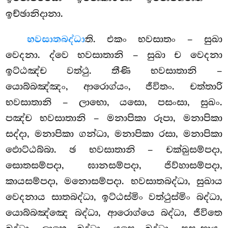
ඉච්ඡානිදානා.
භවසාතබද්ධා
ති. එකං භවසාතං – සුඛා
වෙදනා. ද්වෙ භවසාතානි – සුඛා ච වෙදනා
ඉට්ඨඤ්ච වත්ථු. තීණි භවසාතානි –
යොබ්බඤ්ඤං, ආරොග්යං, ජීවිතං. චත්තාරි
භවසාතානි – ලාභො, යසො, පසංසා, සුඛං.
පඤ්ච භවසාතානි – මනාපිකා රූපා, මනාපිකා
සද්දා, මනාපිකා ගන්ධා, මනාපිකා රසා, මනාපිකා
ඵොට්ඨබ්බා. ඡ භවසාතානි – චක්ඛුසම්පදා,
සොතසම්පදා, ඝානසම්පදා, ජිව්හාසම්පදා,
කායසම්පදා, මනොසම්පදා. භවසාතබද්ධා, සුඛාය
වෙදනාය සාතබද්ධා, ඉට්ඨස්මිං වත්ථුස්මිං බද්ධා,
යොබ්බඤ්ඤෙ බද්ධා, ආරොග්යෙ බද්ධා, ජීවිතෙ