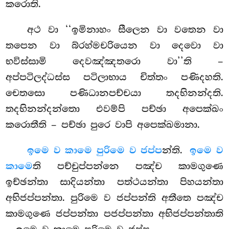
කරොති.
අථ වා ‘‘ඉමිනාහං සීලෙන වා වතෙන වා
තපෙන වා බ්රහ්මචරියෙන වා දෙවො වා
භවිස්සාමි දෙවඤ්ඤතරො වා’’ති –
අප්පටිලද්ධස්ස පටිලාභාය චිත්තං පණිදහති.
චෙතසො පණිධානපච්චයා තදභිනන්දති.
තදභිනන්දන්තො එවම්පි පච්ඡා අපෙක්ඛං
කරොතීති – පච්ඡා පුරෙ වාපි අපෙක්ඛමානා.
ඉමෙ ව කාමෙ පුරිමෙ ව ජප්ප
න්ති.
ඉමෙ ව
කාමෙ
ති පච්චුප්පන්නෙ
පඤ්ච කාමගුණෙ
ඉච්ඡන්තා සාදියන්තා පත්ථයන්තා පිහයන්තා
අභිජප්පන්තා. පුරිමෙ ව ජප්පන්ති අතීතෙ පඤ්ච
කාමගුණෙ ජප්පන්තා පජප්පන්තා අභිජප්පන්තාති