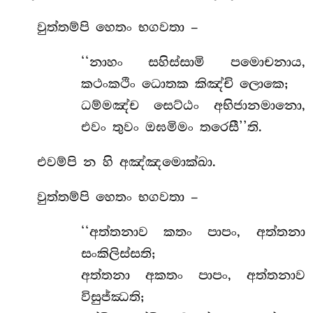
වුත්තම්පි හෙතං භගවතා –
‘‘නාහං සහිස්සාමි පමොචනාය,
කථංකථිං ධොතක කිඤ්චි ලොකෙ;
ධම්මඤ්ච
සෙට්ඨං අභිජානමානො,
එවං තුවං ඔඝමිමං තරෙසී’’ති.
එවම්පි න හි අඤ්ඤමොක්ඛා.
වුත්තම්පි හෙතං භගවතා –
‘‘අත්තනාව
කතං පාපං, අත්තනා
සංකිලිස්සති;
අත්තනා අකතං පාපං, අත්තනාව
විසුජ්ඣති;