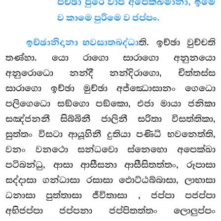
පච්ඡා පුරෙ වාපි අපෙක්ඛමානා, ඉමෙ
ව කාමෙ පුරිමෙ ව ජප්පං.
ඉච්ඡානිදානා භවසාතබද්ධා
ති. ඉච්ඡා වුච්චති
තණ්හා. යො රාගො සාරාගො අනුනයො
අනුරොධො නන්දී නන්දිරාගො, චිත්තස්ස
සාරාගො ඉච්ඡා මුච්ඡා අජ්ඣොසානං ගෙධො
පලිගෙධො සඞ්ගො පඞ්කො, එජා මායා ජනිකා
සඤ්ජනනී සිබ්බිනී ජාලිනී සරිතා විසත්තිකා,
සුත්තං විසටා ආයූහිනී දුතියා පණිධි භවනෙත්ති,
වනං වනථො සන්ධවො ස්නෙහො අපෙක්ඛා
පටිබන්ධු, ආසා ආසීසනා ආසීසිතත්තං, රූපාසා
සද්දාසා ගන්ධාසා රසාසා ඵොට්ඨබ්බාසා, ලාභාසා
ධනාසා පුත්තාසා ජීවිතාසා
, ජප්පා පජප්පා
අභිජප්පා
ජප්පනා ජප්පිතත්තං ලොලුප්පං