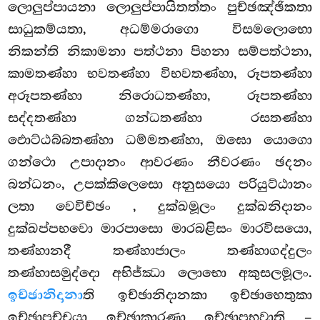
ලොලුප්පායනා ලොලුප්පායිතත්තං පුච්ඡඤ්ඡිකතා
සාධුකම්යතා, අධම්මරාගො විසමලොභො
නිකන්ති නිකාමනා පත්ථනා පිහනා සම්පත්ථනා,
කාමතණ්හා භවතණ්හා විභවතණ්හා, රූපතණ්හා
අරූපතණ්හා නිරොධතණ්හා, රූපතණ්හා
සද්දතණ්හා ගන්ධතණ්හා රසතණ්හා
ඵොට්ඨබ්බතණ්හා ධම්මතණ්හා, ඔඝො යොගො
ගන්ථො උපාදානං ආවරණං නීවරණං ඡදනං
බන්ධනං, උපක්කිලෙසො අනුසයො පරියුට්ඨානං
ලතා වෙවිච්ඡං
, දුක්ඛමූලං දුක්ඛනිදානං
දුක්ඛප්පභවො මාරපාසො මාරබළිසං මාරවිසයො,
තණ්හානදී තණ්හාජාලං තණ්හාගද්දුලං
තණ්හාසමුද්දො අභිජ්ඣා ලොභො අකුසලමූලං.
ඉච්ඡානිදානා
ති ඉච්ඡානිදානකා ඉච්ඡාහෙතුකා
ඉච්ඡාපච්චයා ඉච්ඡාකාරණා ඉච්ඡාපභවාති –