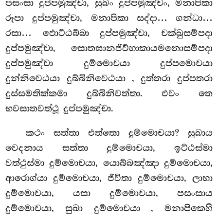
පසංසා දුප්පමුඤ්චා, සුඛං දුප්පමුඤ්චං, මනාපිකා
රූපා දුප්පමුඤ්චා, මනාපිකා සද්දා… ගන්ධා…
රසා… ඵොට්ඨබ්බා දුප්පමුඤ්චා, චක්ඛුසම්පදා
දුප්පමුඤ්චා, සොතඝානජිව්හාකායමනොසම්පදා
දුප්පමුඤ්චා දුම්මොචයා දුප්පමොචයා
දුන්නිවෙඨයා දුබ්බිනිවෙඨයා
, දුත්තරා දුප්පතරා
දුස්සමතික්කමා දුබ්බිනිවත්තා. එවං තෙ
භවසාතවත්ථූ දුප්පමුඤ්චා.
කථං සත්තා එත්තො දුම්මොචයා? සුඛාය
වෙදනාය සත්තා දුම්මොචයා, ඉට්ඨස්මා
වත්ථුස්මා දුම්මොචයා, යොබ්බඤ්ඤා දුම්මොචයා,
ආරොග්යා දුම්මොචයා, ජීවිතා දුම්මොචයා, ලාභා
දුම්මොචයා, යසා දුම්මොචයා, පසංසාය
දුම්මොචයා, සුඛා දුම්මොචයා
, මනාපිකෙහි