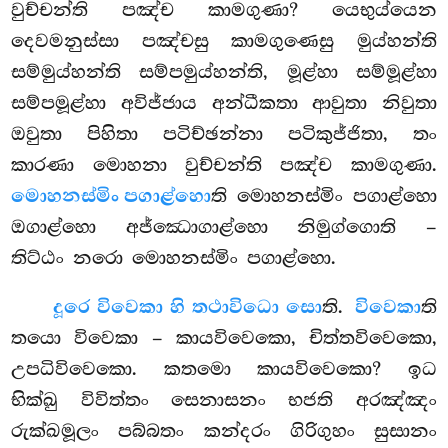
වුච්චන්ති පඤ්ච කාමගුණා? යෙභුය්යෙන
දෙවමනුස්සා
පඤ්චසු කාමගුණෙසු මුය්හන්ති
සම්මුය්හන්ති සම්පමුය්හන්ති, මූළ්හා සම්මූළ්හා
සම්පමූළ්හා අවිජ්ජාය අන්ධීකතා ආවුතා නිවුතා
ඔවුතා පිහිතා පටිච්ඡන්නා පටිකුජ්ජිතා, තං
කාරණා මොහනා වුච්චන්ති පඤ්ච කාමගුණා.
මොහනස්මිං පගාළ්හො
ති මොහනස්මිං පගාළ්හො
ඔගාළ්හො අජ්ඣොගාළ්හො නිමුග්ගොති –
තිට්ඨං නරො මොහනස්මිං පගාළ්හො.
දූරෙ විවෙකා හි තථාවිධො සො
ති.
විවෙකා
ති
තයො විවෙකා – කායවිවෙකො, චිත්තවිවෙකො,
උපධිවිවෙකො. කතමො කායවිවෙකො? ඉධ
භික්ඛු විවිත්තං සෙනාසනං භජති අරඤ්ඤං
රුක්ඛමූලං පබ්බතං කන්දරං ගිරිගුහං සුසානං