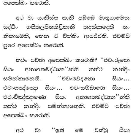
අපෙක්ඛං කරොති.
අථ
වා යානිස්ස තානි පුබ්බෙ මාතුගාමෙන
සද්ධිං හසිතලපිතකීළිතානි තදස්සාදෙති තං
නිකාමෙති, තෙන ච විත්තිං ආපජ්ජති. එවම්පි
පුරෙ අපෙක්ඛං කරොති.
කථං පච්ඡා අපෙක්ඛං කරොති? ‘‘එවංරූපො
සියං අනාගතමද්ධාන’’න්ති තත්ථ නන්දිං
සමන්නානෙති. ‘‘එවංවෙදනො සියං…
එවංසඤ්ඤො සියං… එවංසඞ්ඛාරො සියං…
එවංවිඤ්ඤාණො සියං අනාගතමද්ධාන’’න්ති
තත්ථ නන්දිං සමන්නානෙති. එවම්පි පච්ඡා
අපෙක්ඛං කරොති.
අථ වා ‘‘ඉති මෙ චක්ඛු සියා