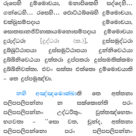
රූපෙහි දුම්මොචයා, මනාපිකෙහි සද්දෙහි…
ගන්ධෙහි… රසෙහි… ඵොට්ඨබ්බෙහි දුම්මොචයා,
චක්ඛුසම්පදාය දුම්මොචයා,
සොතඝානජිව්හාකායමනොසම්පදාය දුම්මොචයා
දුරුද්ධරා
[දුද්ධරා (ක.)]
, දුස්සමුද්ධරා
දුබ්බුට්ඨාපයා දුස්සමුට්ඨාපයා දුන්නිවෙඨයා
දුබ්බිනිවෙඨයා දුත්තරා දුප්පතරා දුස්සමතික්කමා
දුබ්බිනිවත්තා. එවං සත්තා එත්තො දුම්මොචයාති
– තෙ දුප්පමුඤ්චා.
න
හි අඤ්ඤමොක්ඛා
ති තෙ අත්තනා
පලිපපලිපන්නා න සක්කොන්ති පරං
පලිපපලිපන්නං උද්ධරිතුං. වුත්තඤ්හෙතං
භගවතා – ‘‘සො වත, චුන්ද, අත්තනා
පලිපපලිපන්නො පරං පලිපපලිපන්නං