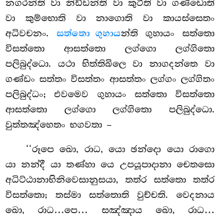
නගරන්ති වා නිඩ්ඩන්ති වා කුටීති වා ගණ්ඩොති
වා කුම්භොති වා නාගොති වා කායස්සෙතං
අධිවචනං.
සත්තො ගුහාය
න්ති ගුහායං සත්තො
විසත්තො ආසත්තො ලග්ගො ලග්ගිතො
පලිබුද්ධො. යථා භිත්තිඛිලෙ වා නාගදන්තෙ වා
ගණ්ඩං සත්තං විසත්තං ආසත්තං ලග්ගං ලග්ගිතං
පලිබුද්ධං; එවමෙව ගුහායං සත්තො විසත්තො
ආසත්තො ලග්ගො ලග්ගිතො පලිබුද්ධො.
වුත්තඤ්හෙතං භගවතා –
‘‘රූපෙ ඛො, රාධ, යො ඡන්දො යො රාගො
යා නන්දී යා තණ්හා යෙ උපයූපාදානා චෙතසො
අධිට්ඨානාභිනිවෙසානුසයා, තත්ර සත්තො තත්ර
විසත්තො; තස්මා සත්තොති වුච්චති. වෙදනාය
ඛො, රාධ…පෙ… සඤ්ඤාය ඛො, රාධ…