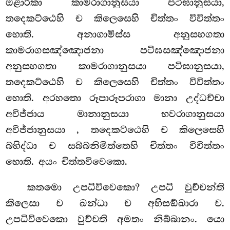
ඔළාරිකා කාමරාගානුසයා පටිඝානුසයා,
තදෙකට්ඨෙහි
ච කිලෙසෙහි චිත්තං විවිත්තං
හොති. අනාගාමිස්ස අනුසහගතා
කාමරාගසඤ්ඤොජනා පටිඝසඤ්ඤොජනා
අනුසහගතා කාමරාගානුසයා පටිඝානුසයා,
තදෙකට්ඨෙහි ච කිලෙසෙහි චිත්තං විවිත්තං
හොති. අරහතො රූපාරූපරාගා මානා උද්ධච්චා
අවිජ්ජාය මානානුසයා භවරාගානුසයා
අවිජ්ජානුසයා
, තදෙකට්ඨෙහි
ච කිලෙසෙහි
බහිද්ධා ච සබ්බනිමිත්තෙහි චිත්තං විවිත්තං
හොති. අයං චිත්තවිවෙකො.
කතමො උපධිවිවෙකො? උපධි වුච්චන්ති
කිලෙසා ච ඛන්ධා ච අභිසඞ්ඛාරා ච.
උපධිවිවෙකො වුච්චති අමතං නිබ්බානං. යො