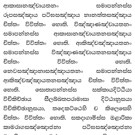
ආකාසානඤ්චායතනං සමාපන්නස්ස
රූපසඤ්ඤාය පටිඝසඤ්ඤාය නානත්තසඤ්ඤාය
චිත්තං විවිත්තං හොති. විඤ්ඤාණඤ්චායතනං
සමාපන්නස්ස ආකාසානඤ්චායතනසඤ්ඤාය
චිත්තං විවිත්තං හොති. ආකිඤ්චඤ්ඤායතනං
සමාපන්නස්ස විඤ්ඤාණඤ්චායතනසඤ්ඤාය
චිත්තං විවිත්තං හොති.
නෙවසඤ්ඤානාසඤ්ඤායතනං සමාපන්නස්ස
ආකිඤ්චඤ්ඤායතනසඤ්ඤාය චිත්තං විවිත්තං
හොති. සොතාපන්නස්ස සක්කායදිට්ඨියා
විචිකිච්ඡාය සීලබ්බතපරාමාසා දිට්ඨානුසයා
විචිකිච්ඡානුසයා, තදෙකට්ඨෙහි ච කිලෙසෙහි
චිත්තං විවිත්තං හොති. සකදාගාමිස්ස ඔළාරිකා
කාමරාගසඤ්ඤොජනා පටිඝසඤ්ඤොජනා