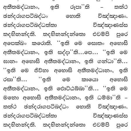
අතීතමද්ධානං, ඉති රූපා’’ති – තත්ථ
ඡන්දරාගපටිබද්ධං හොති විඤ්ඤාණං.
ඡන්දරාගපටිබද්ධත්තා විඤ්ඤාණස්ස
තදභිනන්දති. තදභිනන්දන්තො එවම්පි පුරෙ
අපෙක්ඛං කරොති. ‘‘ඉති මෙ සොතං අහොසි
අතීතමද්ධානං, ඉති සද්දා’’ති…පෙ… ‘‘ඉති මෙ
ඝානං අහොසි අතීතමද්ධානං, ඉති ගන්ධා’’ති…
‘‘ඉති මෙ ජිව්හා අහොසි අතීතමද්ධානං, ඉති
රසා’’ති… ‘‘ඉති මෙ කායො අහොසි
අතීතමද්ධානං, ඉති ඵොට්ඨබ්බා’’ති… ‘‘ඉති මෙ
මනො අහොසි අතීතමද්ධානං, ඉති ධම්මා’’ති –
තත්ථ ඡන්දරාගපටිබද්ධං හොති විඤ්ඤාණං.
ඡන්දරාගපටිබද්ධත්තා විඤ්ඤාණස්ස
තදභිනන්දති. තදභිනන්දන්තො එවම්පි පුරෙ