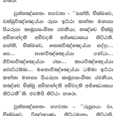
නරො.
වුත්තඤ්හෙතං භගවතා – ‘‘සන්ති, භික්ඛවෙ,
චක්ඛුවිඤ්ඤෙය්යා රූපා ඉට්ඨා කන්තා මනාපා
පියරූපා කාමූපසංහිතා රජනීයා, තඤ්චෙ භික්ඛු
අභිනන්දති අභිවදති
අජ්ඣොසාය තිට්ඨති.
සන්ති, භික්ඛවෙ, සොතවිඤ්ඤෙය්යා සද්දා…
පෙ… ඝානවිඤ්ඤෙය්යා
ගන්ධා…
ජිව්හාවිඤ්ඤෙය්යා රසා… කායවිඤ්ඤෙය්යා
ඵොට්ඨබ්බා… මනොවිඤ්ඤෙය්යා ධම්මා ඉට්ඨා
කන්තා මනාපා පියරූපා කාමූපසංහිතා රජනීයා,
තඤ්චෙ භික්ඛු අභිනන්දති අභිවදති අජ්ඣොසාය
තිට්ඨතී’’ති. එවම්පි තිට්ඨං නරො.
වුත්තඤ්හෙතං
භගවතා – ‘‘රූපූපයං වා,
භික්ඛවෙ, විඤ්ඤාණං තිට්ඨමානං තිට්ඨති,