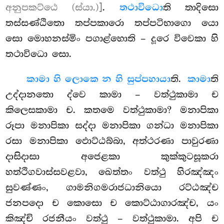
අනුපකට්ඨෙ (ස්යා.)]
.
තථාවිධො
ති තාදිසො
තස්සණ්ඨිතො තප්පකාරො තප්පටිභාගො යො
සො මොහනස්මිං පගාළ්හොති – දූරෙ විවෙකා හි
තථාවිධො සො.
කාමා හි ලොකෙ න හි සුප්පහායා
ති.
කාමා
ති
උද්දානතො ද්වෙ කාමා – වත්ථුකාමා ච
කිලෙසකාමා ච. කතමෙ වත්ථුකාමා? මනාපිකා
රූපා මනාපිකා සද්දා මනාපිකා ගන්ධා මනාපිකා
රසා මනාපිකා ඵොට්ඨබ්බා, අත්ථරණා පාවුරණා
දාසිදාසා අජෙළකා කුක්කුටසූකරා
හත්ථිගවාස්සවළවා, ඛෙත්තං වත්ථු හිරඤ්ඤං
සුවණ්ණං, ගාමනිගමරාජධානියො රට්ඨඤ්ච
ජනපදො ච කොසො ච කොට්ඨාගාරඤ්ච, යං
කිඤ්චි රජනීයං වත්ථු – වත්ථුකාමා. අපි ච