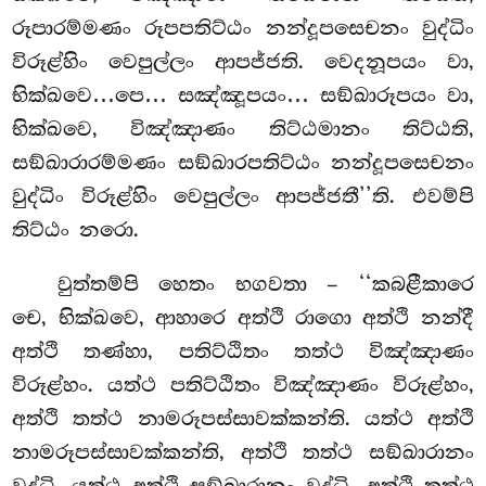
රූපාරම්මණං රූපපතිට්ඨං නන්දූපසෙචනං වුද්ධිං
විරූළ්හිං වෙපුල්ලං ආපජ්ජති. වෙදනූපයං වා,
භික්ඛවෙ…පෙ… සඤ්ඤූපයං… සඞ්ඛාරූපයං වා,
භික්ඛවෙ, විඤ්ඤාණං තිට්ඨමානං තිට්ඨති,
සඞ්ඛාරාරම්මණං සඞ්ඛාරපතිට්ඨං නන්දූපසෙචනං
වුද්ධිං විරූළ්හිං වෙපුල්ලං ආපජ්ජතී’’ති. එවම්පි
තිට්ඨං නරො.
වුත්තම්පි හෙතං භගවතා – ‘‘කබළීකාරෙ
චෙ, භික්ඛවෙ, ආහාරෙ අත්ථි රාගො අත්ථි නන්දී
අත්ථි තණ්හා, පතිට්ඨිතං තත්ථ විඤ්ඤාණං
විරූළ්හං. යත්ථ පතිට්ඨිතං විඤ්ඤාණං විරූළ්හං,
අත්ථි තත්ථ නාමරූපස්සාවක්කන්ති. යත්ථ අත්ථි
නාමරූපස්සාවක්කන්ති, අත්ථි තත්ථ සඞ්ඛාරානං
වුද්ධි. යත්ථ අත්ථි සඞ්ඛාරානං වුද්ධි, අත්ථි තත්ථ