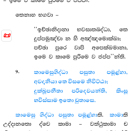
– ඉමෙ ව කාමෙ පුරිමෙ ව ජප්පං.
තෙනාහ භගවා –
‘‘ඉච්ඡානිදානා භවසාතබද්ධා, තෙ
📜
දුප්පමුඤ්චා න හි අඤ්ඤමොක්ඛා;
පච්ඡා පුරෙ වාපි අපෙක්ඛමානා,
ඉමෙ ව කාමෙ පුරිමෙ ව ජප්ප’’න්ති.
.
9
කාමෙසු
ගිද්ධා පසුතා පමූළ්හා,
අවදානියා තෙ විසමෙ නිවිට්ඨා;
දුක්ඛූපනීතා පරිදෙවයන්ති, කිංසූ
භවිස්සාම ඉතො චුතාසෙ.
කාමෙසු ගිද්ධා පසුතා පමූළ්හා
ති.
කාමා
ති
උද්දානතො ද්වෙ කාමා – වත්ථුකාමා ච