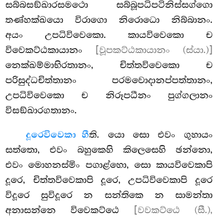
සබ්බසඞ්ඛාරසමථො සබ්බූපධිපටිනිස්සග්ගො
තණ්හක්ඛයො විරාගො නිරොධො නිබ්බානං.
අයං උපධිවිවෙකො. කායවිවෙකො ච
විවෙකට්ඨකායානං
[වූපකට්ඨකායානං (ස්යා.)]
නෙක්ඛම්මාභිරතානං, චිත්තවිවෙකො ච
පරිසුද්ධචිත්තානං පරමවොදානප්පත්තානං,
උපධිවිවෙකො ච නිරූපධීනං පුග්ගලානං
විසඞ්ඛාරගතානං.
දූරෙ
විවෙකා හී
ති. යො සො එවං ගුහායං
සත්තො, එවං බහුකෙහි කිලෙසෙහි ඡන්නො,
එවං මොහනස්මිං පගාළ්හො, සො කායවිවෙකාපි
දූරෙ, චිත්තවිවෙකාපි දූරෙ, උපධිවිවෙකාපි දූරෙ
විදූරෙ සුවිදූරෙ න සන්තිකෙ න සාමන්තා
අනාසන්නෙ විවෙකට්ඨෙ
[වවකට්ඨෙ (සී.),