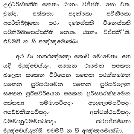
උද්ධරිස්සතීති නෙතං ඨානං විජ්ජති. සො වත,
චුන්ද, අත්තනා අදන්තො අවිනීතො
අපරිනිබ්බුතො පරං දමෙස්සති විනෙස්සති
පරිනිබ්බාපෙස්සතීති නෙතං ඨානං විජ්ජතී’’ති.
එවම්පි න හි අඤ්ඤමොක්ඛා.
අථ වා නත්ථඤ්ඤො කොචි මොචෙතා. තෙ
යදි මුඤ්චෙය්යුං, සකෙන ථාමෙන සකෙන
බලෙන සකෙන වීරියෙන සකෙන පරක්කමෙන
සකෙන පුරිසථාමෙන සකෙන පුරිසබලෙන
සකෙන පුරිසවීරියෙන සකෙන පුරිසපරක්කමෙන
අත්තනා සම්මාපටිපදං අනුලොමපටිපදං
අපච්චනීකපටිපදං අන්වත්ථපටිපදං
ධම්මානුධම්මපටිපදං පටිපජ්ජමානා
මුඤ්චෙය්යුන්ති. එවම්පි න හි අඤ්ඤමොක්ඛා.