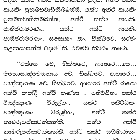
ආයතිං පුනබ්භවාභිනිබ්බත්ති. යත්ථ අත්ථි ආයතිං
පුනබ්භවාභිනිබ්බත්ති, අත්ථි තත්ථ ආයතිං
ජාතිජරාමරණං. යත්ථ අත්ථි ආයතිං
ජාතිජරාමරණං, සසොකං තං, භික්ඛවෙ, සරජං
සඋපායාසන්ති වදාමී’’ති. එවම්පි තිට්ඨං නරො.
‘‘ඵස්සෙ චෙ, භික්ඛවෙ, ආහාරෙ…පෙ…
මනොසඤ්චෙතනාය චෙ, භික්ඛවෙ, ආහාරෙ…
විඤ්ඤාණෙ චෙ, භික්ඛවෙ, ආහාරෙ අත්ථි රාගො
අත්ථි නන්දී අත්ථි තණ්හා
, පතිට්ඨිතං තත්ථ
විඤ්ඤාණං විරූළ්හං. යත්ථ පතිට්ඨිතං
විඤ්ඤාණං විරූළ්හං, අත්ථි තත්ථ
නාමරූපස්සාවක්කන්ති. යත්ථ අත්ථි
නාමරූපස්සාවක්කන්ති, අත්ථි තත්ථ සඞ්ඛාරානං