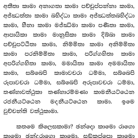
අතීතා කාමා අනාගතා කාමා පච්චුප්පන්නා කාමා,
අජ්ඣත්තා කාමා බහිද්ධා කාමා අජ්ඣත්තබහිද්ධා
කාමා, හීනා කාමා මජ්ඣිමා කාමා පණීතා කාමා,
ආපායිකා කාමා මානුසිකා කාමා දිබ්බා කාමා
පච්චුපට්ඨිතා කාමා, නිම්මිතා කාමා අනිම්මිතා
කාමා පරනිම්මිතා කාමා, පරිග්ගහිතා කාමා
අපරිග්ගහිතා කාමා, මමායිතා කාමා අමමායිතා
කාමා, සබ්බෙපි කාමාවචරා ධම්මා, සබ්බෙපි
රූපාවචරා ධම්මා, සබ්බෙපි අරූපාවචරා ධම්මා,
තණ්හාවත්ථුකා තණ්හාරම්මණා කාමනීයට්ඨෙන
රජනීයට්ඨෙන මදනීයට්ඨෙන කාමා. ඉමෙ
වුච්චන්ති වත්ථුකාමා.
කතමෙ
කිලෙසකාමා? ඡන්දො කාමො රාගො
කාමො ඡන්දරාගො කාමො, සඞ්කප්පො කාමො