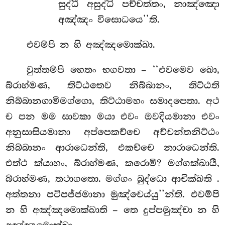
සුද්ධී අසුද්ධි පච්චත්තං, නාඤ්ඤො
අඤ්ඤං විසොධයෙ’’ති.
එවම්පි න හි අඤ්ඤමොක්ඛා.
වුත්තම්පි
හෙතං භගවතා – ‘‘එවමෙව ඛො,
බ්රාහ්මණ, තිට්ඨතෙව නිබ්බානං, තිට්ඨති
නිබ්බානගාමිමග්ගො, තිට්ඨාමහං සමාදපෙතා. අථ
ච පන මම සාවකා මයා එවං ඔවදියමානා එවං
අනුසාසියමානා අප්පෙකච්චෙ අච්චන්තනිට්ඨං
නිබ්බානං ආරාධෙන්ති, එකච්චෙ නාරාධෙන්ති.
එත්ථ ක්යාහං, බ්රාහ්මණ, කරොමි? මග්ගක්ඛායී,
බ්රාහ්මණ, තථාගතො. මග්ගං බුද්ධො ආචික්ඛති
.
අත්තනා පටිපජ්ජමානා මුඤ්චෙය්යු’’න්ති. එවම්පි
න හි අඤ්ඤමොක්ඛාති – තෙ දුප්පමුඤ්චා න හි