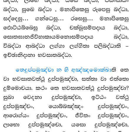
බද්ධා, ලාභෙ බද්ධා, යසෙ බද්ධා, පසංසායං
බද්ධා, සුඛෙ බද්ධා
, මනාපිකෙසු රූපෙසු බද්ධා,
සද්දෙසු… ගන්ධෙසු… රසෙසු… මනාපිකෙසු
ඵොට්ඨබ්බෙසු බද්ධා, චක්ඛුසම්පදාය බද්ධා,
සොතඝානජිව්හාකායමනොසම්පදාය බද්ධා,
විබද්ධා ආබද්ධා ලග්ගා ලග්ගිතා පලිබද්ධාති –
ඉච්ඡානිදානා භවසාතබද්ධා.
තෙ
දුප්පමුඤ්චා න හි අඤ්ඤමොක්ඛා
ති තෙ
වා භවසාතවත්ථූ දුප්පමුඤ්චා, සත්තා වා එත්තො
දුම්මොචයා. කථං තෙ භවසාතවත්ථූ දුප්පමුඤ්චා?
සුඛා වෙදනා දුප්පමුඤ්චා, ඉට්ඨං වත්ථු
දුප්පමුඤ්චං, යොබ්බඤ්ඤං දුප්පමුඤ්චං,
ආරොග්යං දුප්පමුඤ්චං, ජීවිතං දුප්පමුඤ්චං,
ලාභො දුප්පමුඤ්චො, යසො දුප්පමුඤ්චො,