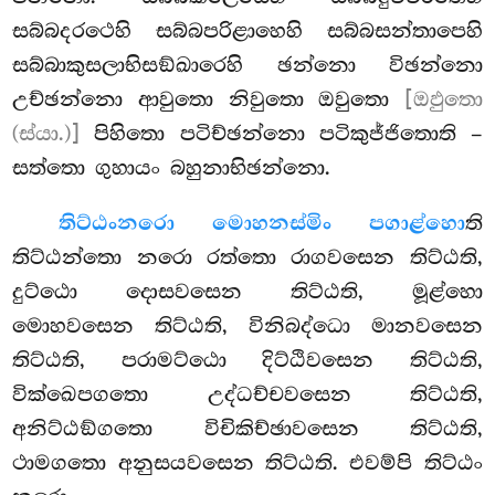
සබ්බදරථෙහි සබ්බපරිළාහෙහි සබ්බසන්තාපෙහි
සබ්බාකුසලාභිසඞ්ඛාරෙහි ඡන්නො විඡන්නො
උච්ඡන්නො ආවුතො නිවුතො ඔවුතො
[ඔඵුතො
(ස්යා.)]
පිහිතො පටිච්ඡන්නො පටිකුජ්ජිතොති –
සත්තො ගුහායං බහුනාභිඡන්නො.
තිට්ඨං
නරො මොහනස්මිං පගාළ්හො
ති
තිට්ඨන්තො නරො රත්තො රාගවසෙන තිට්ඨති,
දුට්ඨො දොසවසෙන තිට්ඨති, මූළ්හො
මොහවසෙන තිට්ඨති, විනිබද්ධො මානවසෙන
තිට්ඨති, පරාමට්ඨො දිට්ඨිවසෙන තිට්ඨති,
වික්ඛෙපගතො උද්ධච්චවසෙන තිට්ඨති,
අනිට්ඨඞ්ගතො විචිකිච්ඡාවසෙන තිට්ඨති,
ථාමගතො අනුසයවසෙන තිට්ඨති. එවම්පි තිට්ඨං