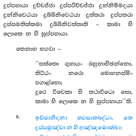
දුප්පහායා දුච්චජ්ජා දුප්පරිච්චජ්ජා දුන්නිම්මදයා
දුන්නිවෙඨයා දුබ්බිනිවෙඨයා දුත්තරා දුප්පතරා
දුස්සමතික්කමා දුබ්බිනිවත්තාති – කාමා හි
ලොකෙ න හි සුප්පහායා.
තෙනාහ භගවා –
‘‘සත්තො ගුහායං බහුනාභිඡන්නො,
තිට්ඨං නරො මොහනස්මිං
පගාළ්හො;
දූරෙ විවෙකා හි තථාවිධො සො,
කාමා හි ලොකෙ න හි සුප්පහායා’’ති.
.
8
ඉච්ඡානිදානා භවසාතබද්ධා, තෙ
දුප්පමුඤ්චා න හි අඤ්ඤමොක්ඛා;