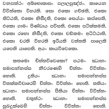
වනපත්ථං අබ්භොකාසං පලාලපුඤ්ජං. කායෙන
විවිත්තො විහරති. සො එකො ගච්ඡති, එකො
තිට්ඨති, එකො නිසීදති, එකො සෙය්යං කප්පෙති,
එකො ගාමං පිණ්ඩාය
පවිසති, එකො පටික්කමති,
එකො රහො නිසීදති, එකො චඞ්කමං අධිට්ඨාති,
එකො චරති විහරති ඉරියති වත්තති පාලෙති
යපෙති යාපෙති. අයං කායවිවෙකො.
කතමො
චිත්තවිවෙකො? පඨමං ඣානං
සමාපන්නස්ස නීවරණෙහි චිත්තං විවිත්තං
හොති. දුතියං ඣානං සමාපන්නස්ස
විතක්කවිචාරෙහි චිත්තං විවිත්තං හොති. තතියං
ඣානං සමාපන්නස්ස පීතියා චිත්තං විවිත්තං
හොති. චතුත්ථං ඣානං සමාපන්නස්ස
සුඛදුක්ඛෙහි චිත්තං විවිත්තං හොති.