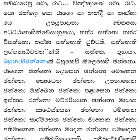
සඞ්ඛාරෙසු ඛො, රාධ… විඤ්ඤාණෙ ඛො, රාධ,
යො ඡන්දො යො රාගො යා නන්දී යා තණ්හා
යෙ උපයූපාදානා චෙතසො
අධිට්ඨානාභිනිවෙසානුසයා, තත්ර සත්තො තත්ර
විසත්තො; තස්මා සත්තොති වුච්චති. සත්තොති
ලග්ගනාධිවචන’’න්ති – සත්තො ගුහායං.
බහුනාභිඡන්නො
ති බහුකෙහි කිලෙසෙහි ඡන්නො,
රාගෙන ඡන්නො දොසෙන ඡන්නො මොහෙන
ඡන්නො
කොධෙන ඡන්නො උපනාහෙන
ඡන්නො මක්ඛෙන ඡන්නො පළාසෙන ඡන්නො
ඉස්සාය ඡන්නො මච්ඡරියෙන ඡන්නො මායාය
ඡන්නො සාඨෙය්යෙන ඡන්නො ථම්භෙන
ඡන්නො සාරම්භෙන ඡන්නො මානෙන ඡන්නො
අතිමානෙන ඡන්නො මදෙන ඡන්නො පමාදෙන
ඡන්නො. සබ්බකිලෙසෙහි සබ්බදුච්චරිතෙහි