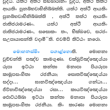
වුද්ධි. යත්ථ අත්ථි සඞ්ඛාරානං වුද්ධි, අත්ථි තත්ථ
ආයතිං පුනබ්භවාභිනිබ්බත්ති. යත්ථ අත්ථි ආයතිං
පුනබ්භවාභිනිබ්බත්ති
, අත්ථි තත්ථ ආයතිං
ජාතිජරාමරණං. යත්ථ අත්ථි ආයතිං
ජාතිජරාමරණං, සසොකං තං, භික්ඛවෙ, සරජං
සඋපායාසන්ති වදාමී’’ති. එවම්පි තිට්ඨං නරො.
මොහනස්මිං පගාළ්හො
ති. මොහනා
වුච්චන්ති පඤ්ච කාමගුණා. චක්ඛුවිඤ්ඤෙය්යා
රූපා ඉට්ඨා කන්තා මනාපා පියරූපා
කාමූපසංහිතා රජනීයා; සොතවිඤ්ඤෙය්යා
සද්දා… ඝානවිඤ්ඤෙය්යා ගන්ධා…
ජිව්හාවිඤ්ඤෙය්යා රසා… කායවිඤ්ඤෙය්යා
ඵොට්ඨබ්බා ඉට්ඨා කන්තා මනාපා පියරූපා
කාමූපසංහිතා රජනීයා. කිං කාරණා මොහනා