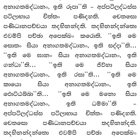
අනාගතමද්ධානං, ඉති රූපා’’ති – අප්පටිලද්ධස්ස
පටිලාභාය චිත්තං පණිදහති. චෙතසො
පණිධානපච්චයා තදභිනන්දති. තදභිනන්දන්තො
එවම්පි පච්ඡා අපෙක්ඛං කරොති. ‘‘ඉති
මෙ
සොතං සියා අනාගතමද්ධානං, ඉති සද්දා’’ති…
‘‘ඉති මෙ ඝානං සියා අනාගතමද්ධානං, ඉති
ගන්ධා’’ති… ‘‘ඉති මෙ ජිව්හා සියා
අනාගතමද්ධානං, ඉති
රසා’’ති… ‘‘ඉති මෙ
කායො සියා අනාගතමද්ධානං, ඉති
ඵොට්ඨබ්බා’’ති… ‘‘ඉති මෙ මනො සියා
අනාගතමද්ධානං, ඉති ධම්මා’’ති –
අප්පටිලද්ධස්ස පටිලාභාය චිත්තං පණිදහති.
චෙතසො පණිධානපච්චයා තදභිනන්දති.
තදභිනන්දන්තො එවම්පි පච්ඡා අපෙක්ඛං