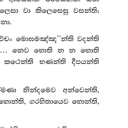
ිලෙසා වා කිලෙසෙසු වසන්ති;
නා.
්චං මොඝමඤ්ඤ’’න්ති වදන්ති
…පෙ… නෙව හොති න න හොති
 කථෙන්ති භණන්ති දීපයන්ති
මණා නින්දමෙව අන්වෙන්ති,
 හොන්ති, ගරහිතායෙව හොන්ති,