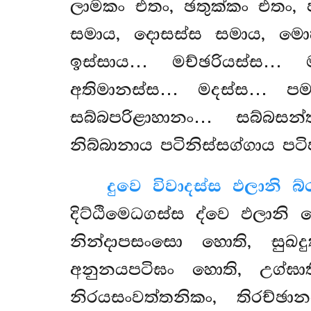
ලාමකං එතං, ඡතුක්කං එතං, 
සමාය, දොසස්ස සමාය, ම
ඉස්සාය… මච්ඡරියස්ස… 
අතිමානස්ස… මදස්ස… පමා
සබ්බපරිළාහානං… සබ්බසන
නිබ්බානාය පටිනිස්සග්ගාය පට
දුවෙ විවාදස්ස ඵලානි බ්ර
දිට්ඨිමෙධගස්ස ද්වෙ ඵලාන
නින්දාපසංසො හොති, සුඛද
අනුනයපටිඝං හොති, උග්ඝ
නිරයසංවත්තනිකං, තිරච්ඡාන