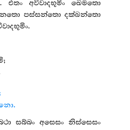
ං. එතං අවිවාදභූමිං ඛෙමතො
නතො පස්සන්තො දක්ඛන්තො
ාදභූමිං.
ි;
.
;
ානො.
බථා සබ්බං අසෙසං නිස්සෙසං