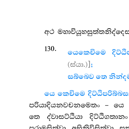
අථ
මහාවියූහසුත්තනිද්දෙ
130
.
යෙ
කෙචිමෙ දිට්ඨ
(ස්යා.)]
;
සබ්බෙව තෙ නින්ද
යෙ කෙචිමෙ දිට්ඨිපරිබ්බ
පරියාදියනවචනමෙතං – යෙ 
තෙ ද්වාසට්ඨියා දිට්ඨිගත
පරාමසිත්වා
අභිනිවිසිත්වා 