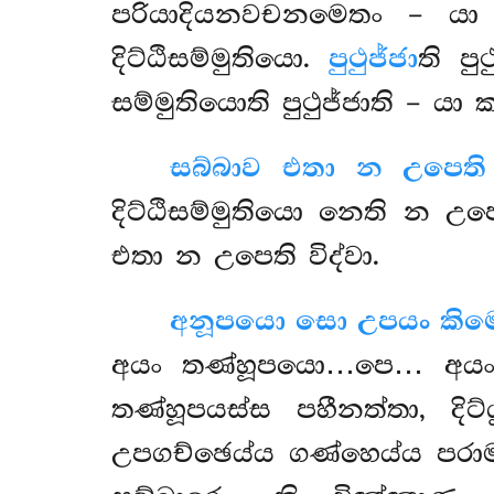
පරියාදියනවචනමෙතං – යා 
දිට්ඨිසම්මුතියො.
පුථුජ්ජා
ති පු
සම්මුතියොති පුථුජ්ජාති – යා ක
සබ්බාව එතා න උපෙති ව
දිට්ඨිසම්මුතියො නෙති න උ
එතා න උපෙති විද්වා.
අනූපයො සො උපයං කිමෙ
අයං තණ්හූපයො…පෙ… අයං දි
තණ්හූපයස්ස පහීනත්තා, දිට
උපගච්ඡෙය්ය ගණ්හෙය්ය පරා