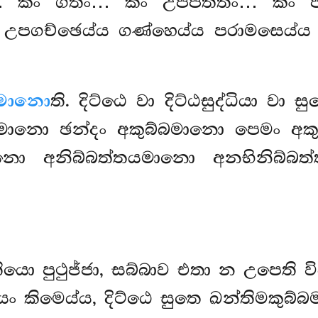
 කිං ගතිං… කිං උපපත්තිං… කිං 
 උපගච්ඡෙය්ය ගණ්හෙය්ය පරාමසෙය්ය
්බමානො
ති. දිට්ඨෙ වා දිට්ඨසුද්ධියා වා 
බමානො ඡන්දං අකුබ්බමානො පෙමං අක
 අනිබ්බත්තයමානො අනභිනිබ්බත්ත
ියො පුථුජ්ජා, සබ්බාව එතා න උපෙති විද
කිමෙය්ය, දිට්ඨෙ සුතෙ ඛන්තිමකුබ්බම