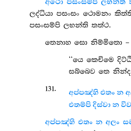
අථො පසංසම්පි ලභන්ති 
ලද්ධියා පසංසං ථොමනං කිත්ත
පසංසම්පි ලභන්ති තත්ථ.
තෙනාහ
සො නිම්මිතො –
‘‘යෙ කෙචිමෙ දිට්
සබ්බෙව තෙ නින්ද
131
.
අප්පඤ්හි එතං න අල
එතම්පි දිස්වා න ව
අප්පඤ්හි එතං න අලං ස