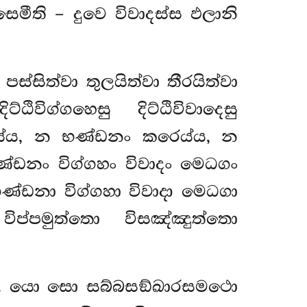
මීති – දුවෙ විවාදස්ස ඵලානි
පස්සිත්වා තුලයිත්වා තීරයිත්වා
ඨිවිග්ගහෙසු දිට්ඨිවිවාදෙසු
්ය, න භණ්ඩනං කරෙය්ය, න
්ඩනං විග්ගහං විවාදං මෙධගං
භණ්ඩනා විග්ගහා
විවාදා මෙධගා
ප්පමුත්තො විසඤ්ඤුත්තො
බානං. යො සො සබ්බසඞ්ඛාරසමථො