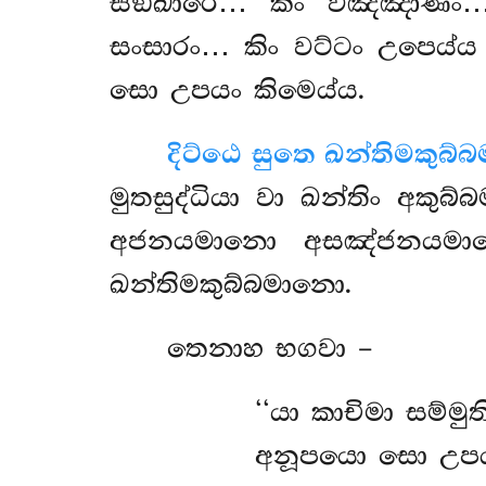
සඞ්ඛාරෙ… කිං විඤ්ඤාණං…
සංසාරං… කිං වට්ටං උපෙය්ය
සො උපයං කිමෙය්ය.
දිට්ඨෙ සුතෙ ඛන්තිමකුබ
මුතසුද්ධියා වා ඛන්තිං
අකුබ්
අජනයමානො අසඤ්ජනයමානො
ඛන්තිමකුබ්බමානො.
තෙනාහ භගවා –
‘‘යා
කාචිමා සම්මුත
අනූපයො සො උපයං 