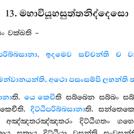
13. මහාවියූහසුත්තනිද්දෙසො
සං වක්ඛති –
ිපරිබ්බසානා, ඉදමෙව සච්චන්ති ච වා
මන්වානයන්ති, අථො පසංසම්පි ලභන්ති ත
සානා
ති.
යෙ කෙචී
ති සබ්බෙන සබ්බං සබ
කෙචීති.
දිට්ඨිපරිබ්බසානා
ති. සන්තෙකෙ
ානං අඤ්ඤතරඤ්ඤතරං දිට්ඨිගතං ගහෙත
සකාය සකාය දිට්ඨියා වසන්ති සංවසන්