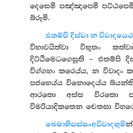
දෙසෙමි පඤ්ඤපෙමි පට්ඨපෙමි 
බ්රූමි.
එතම්පි දිස්වා න විවාදයෙථ
විභාවයිත්වා විභූතං කත්වා 
දිට්ඨිමෙධගෙසූති – එතම්පි දි
විග්ගහං කරෙය්ය, න විවාදං
පජහෙය්ය විනොදෙය්ය බ්යන්ත
ආරතො අස්ස විරතො පටිව
විමරියාදිකතෙන චෙතසා විහරෙය
ඛෙමාභිපස්සං
අවිවාදභූමි
න