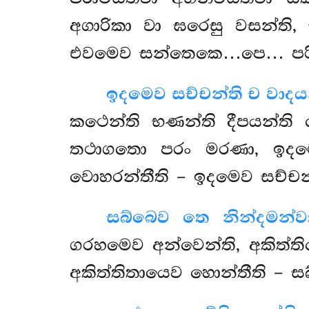
අගාරිකා වා ඝරෙසු වසන්ති,
එවමෙව සන්තෙකෙ…පෙ… පරිවසන
ඉදමෙව සච්චන්ති ච වාදය
කථෙන්ති භණන්ති දීපයන්
තථාගතො පරං මරණා, ඉද
වොහරන්තීති – ඉදමෙව සච්චන්
සබ්බෙව තෙ නින්දමන්ව
ගරහමෙව අන්වෙන්ති, අකිත්ති
අකිත්තිතායෙව හොන්තීති – ස