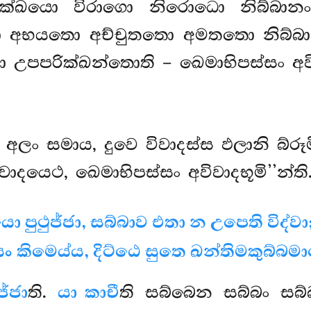
්හක්ඛයො විරාගො නිරොධො නිබ්බාන
යතො අච්චුතතො අමතතො නිබ්බා
පරික්ඛන්තොති – ඛෙමාභිපස්සං අවිව
අලං සමාය, දුවෙ විවාදස්ස ඵලානි බ්රූම
ිවාදයෙථ, ඛෙමාභිපස්සං අවිවාදභූමි’’න්ති
ො පුථුජ්ජා, සබ්බාව එතා න උපෙති විද්වා
කිමෙය්ය, දිට්ඨෙ සුතෙ ඛන්තිමකුබ්බම
ජ්ජා
ති.
යා කාචී
ති සබ්බෙන සබ්බං සබ්