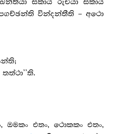
 ඛන්තියා සකාය රුචියා සකාය
ගච්ඡන්ති වින්දන්තීති – අථො
න්ති;
ත්ථා’’ති.
තං, ඔමකං එතං, ථොකකං එතං,