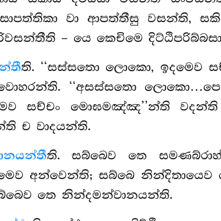
 සාපත්තිකා වා ආපත්තීසු වසන්ති, සක
්තීති – යෙ කෙචිමෙ දිට්ඨිපරිබ්බසා
න්තී
ති. ‘‘සස්සතො ලොකො, ඉදමෙව සච
ති වොහරන්ති. ‘‘අසස්සතො ලොකො
මෙව සච්චං
මොඝමඤ්ඤ’’න්ති වදන්ති
ති ච වාදයන්ති.
ානයන්තී
ති. සබ්බෙව තෙ සමණබ්රාහ්
මෙව අන්වෙන්ති; සබ්බෙ නින්දිතායෙව
බ්බෙව තෙ නින්දමන්වානයන්ති.