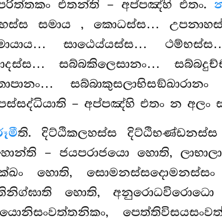
පරිත්තකං එතන්ති – අප්පඤ්හි එතං.
න
ොහස්ස සමාය
, කොධස්ස… උපනාහස
මායාය… සාඨෙය්යස්ස… ථම්භස්
දස්ස… සබ්බකිලෙසානං… සබ්බදුච
්තාපානං… සබ්බාකුසලාභිසඞ්ඛාරා
ිපස්සද්ධියාති – අප්පඤ්හි එතං න අලං 
ූමී
ති. දිට්ඨිකලහස්ස දිට්ඨිභණ්ඩනස්ස ද
ි හොන්ති – ජයපරාජයො හොති, ලාභ
ුක්ඛං හොති, සොමනස්සදොමනස්සං 
ාතිනිග්ඝාති හොති, අනුරොධවිරොධ
යොනිසංවත්තනිකං, පෙත්තිවිසයසංවත්