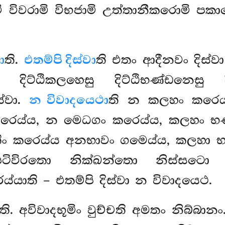
විවරාමි විභජාමි උත්තානීකරොමි පකාසෙ
ා
ති.
එතම්පි දිස්වා
ති එතං ආදීනවං දිස්වා 
දිට්ඨිකලහෙසු දිට්ඨිභණ්ඩනෙසු දිට්
ස්වා.
න විවාදයෙථා
ති න කලහං
කරෙය
 කරෙය්ය, න මෙධගං කරෙය්ය, කලහං භණ
ිං කරෙය්ය අනභාවං ගමෙය්ය, කලහා 
ිරතො නික්ඛන්තො නිස්සටො වි
්යාති – එතම්පි දිස්වා න විවාදයෙථ.
්ති. අවිවාදභූමිං වුච්චති අමතං නිබ්