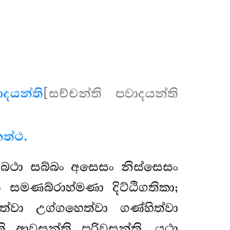
දයන්ති
[සච්චන්ති පවාදයන්ති
ත්ථ.
්බථා සබ්බං අසෙසං නිස්සෙසං
 සමණබ්රාහ්මණා දිට්ඨිගතිකා;
්වා උග්ගහෙත්වා ගණ්හිත්වා
ති ආවසන්ති පරිවසන්ති. යථා