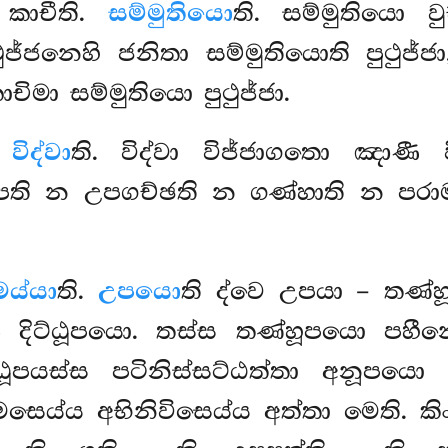
කාචීති.
සම්මුතියො
ති. සම්මුතියො වුච
ථුජ්ජනෙහි ජනිතා සම්මුතියොති පුථුජ්
ාචිමා සම්මුතියො පුථුජ්ජා.
ිද්වා
ති. විද්වා විජ්ජාගතො ඤාණී 
පෙති න උපගච්ඡති න ගණ්හාති න පරාමස
ය්යා
ති.
උපයො
ති ද්වෙ උපයා – තණ
ට්ඨූපයො. තස්ස තණ්හූපයො පහීනො,
්ඨූපයස්ස පටිනිස්සට්ඨත්තා අනූපය
මසෙය්ය අභිනිවිසෙය්ය
අත්තා මෙති. 