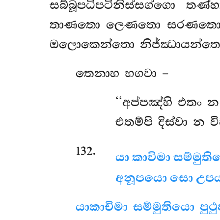
සබ්බූපධිපටිනිස්සග්ගො තණ
තාණතො ලෙණතො සරණතො අභ
ඔලොකෙන්තො නිජ්ඣායන්තො උප
තෙනාහ භගවා –
‘‘අප්පඤ්හි
එතං න 
එතම්පි දිස්වා න ව
132
.
යා කාචිමා සම්මුතිය
අනූපයො සො උපයං 
යා
කාචිමා සම්මුතියො පුථු