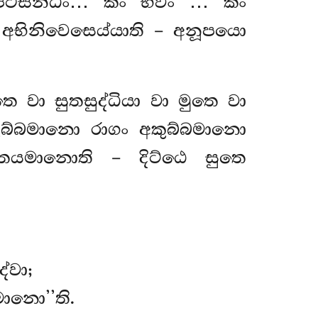
පටිසන්ධිං… කිං භවං
… කිං
 අභිනිවෙසෙය්යාති – අනූපයො
සුතෙ වා සුතසුද්ධියා වා මුතෙ වා
ුබ්බමානො රාගං අකුබ්බමානො
යමානොති – දිට්ඨෙ සුතෙ
්වා;
ානො’’ති.