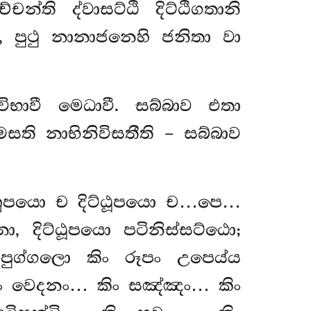
්චන්ති ද්වාසට්ඨි දිට්ඨිගතානි
ජා, පුථු නානාජනෙහි ජනිතා වා
විභාවී මෙධාවී. සබ්බාව එතා
ති නාභිනිවිසතීති – සබ්බාව
්හූපයො ච දිට්ඨූපයො ච…පෙ…
 දිට්ඨූපයො පටිනිස්සට්ඨො;
ො පුග්ගලො කිං රූපං උපෙය්ය
කිං වෙදනං… කිං සඤ්ඤං… කිං