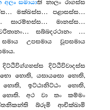
 අලං සමායා
ති නාලං රාගස්ස
්ස… මක්ඛස්ස… පළාසස්ස…
ස… සාරම්භස්ස… මානස්ස…
්චරිතානං… සබ්බදරථානං
…
නං සමාය උපසමාය වූපසමාය
සමාය.
ිට්ඨිවිග්ගහස්ස දිට්ඨිවිවාදස්ස
ාලාභො හොති, යසායසො හොති,
හොති, ඉට්ඨානිට්ඨං හොති,
ො හොති. අථ වා තං කම්මං
තනිකන්ති බ්රූමි ආචික්ඛාමි