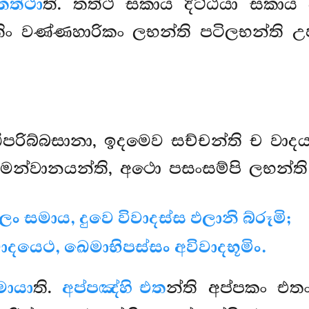
තත්ථා
ති. තත්ථ සකාය දිට්ඨියා සකාය
ිං වණ්ණහාරිකං ලභන්ති පටිලභන්ති උප
ඨිපරිබ්බසානා, ඉදමෙව සච්චන්ති ච වාදය
මන්වානයන්ති, අථො පසංසම්පි ලභන්ති ත
ං සමාය, දුවෙ විවාදස්ස ඵලානි බ්රූමි;
ිවාදයෙථ, ඛෙමාභිපස්සං අවිවාදභූමිං.
මායා
ති.
අප්පඤ්හි එත
න්ති අප්පකං එ