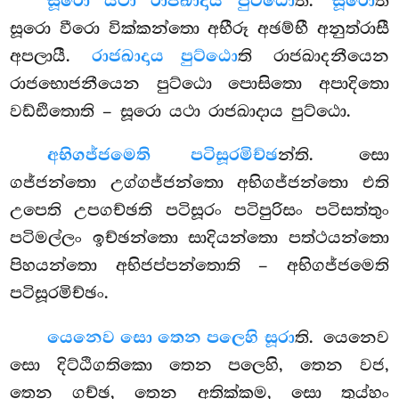
සූරො යථා රාජඛාදාය පුට්ඨො
ති.
සූරො
ති
සූරො වීරො වික්කන්තො අභීරූ අඡම්භී අනුත්රාසී
අපලායී.
රාජඛාදාය පුට්ඨො
ති රාජඛාදනීයෙන
රාජභොජනීයෙන පුට්ඨො පොසිතො
අපාදිතො
වඩ්ඪිතොති – සූරො යථා රාජඛාදාය පුට්ඨො.
අභිගජ්ජමෙති පටිසූරමිච්ඡ
න්ති. සො
ගජ්ජන්තො උග්ගජ්ජන්තො අභිගජ්ජන්තො එති
උපෙති උපගච්ඡති පටිසූරං පටිපුරිසං පටිසත්තුං
පටිමල්ලං ඉච්ඡන්තො සාදියන්තො පත්ථයන්තො
පිහයන්තො අභිජප්පන්තොති – අභිගජ්ජමෙති
පටිසූරමිච්ඡං.
යෙනෙව සො තෙන පලෙහි සූරා
ති. යෙනෙව
සො දිට්ඨිගතිකො තෙන පලෙහි, තෙන වජ,
තෙන ගච්ඡ, තෙන අතික්කම, සො තුය්හං