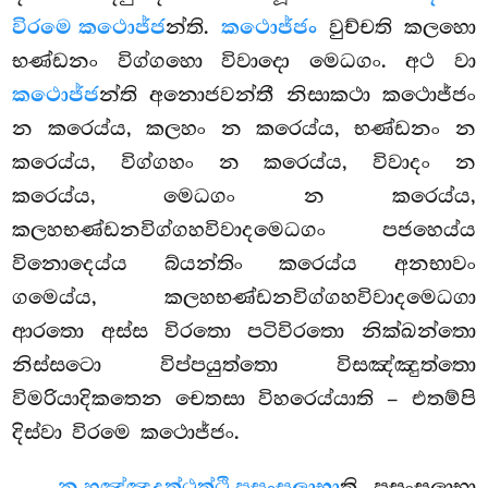
විරමෙ කථොජ්ජ
න්ති.
කථොජ්ජං
වුච්චති කලහො
භණ්ඩනං විග්ගහො විවාදො මෙධගං. අථ වා
කථොජ්ජ
න්ති අනොජවන්තී නිසාකථා කථොජ්ජං
න කරෙය්ය, කලහං න කරෙය්ය, භණ්ඩනං න
කරෙය්ය, විග්ගහං න කරෙය්ය, විවාදං න
කරෙය්ය, මෙධගං න කරෙය්ය,
කලහභණ්ඩනවිග්ගහවිවාදමෙධගං පජහෙය්ය
විනොදෙය්ය බ්යන්තිං කරෙය්ය අනභාවං
ගමෙය්ය, කලහභණ්ඩනවිග්ගහවිවාදමෙධගා
ආරතො අස්ස විරතො පටිවිරතො නික්ඛන්තො
නිස්සටො විප්පයුත්තො විසඤ්ඤුත්තො
විමරියාදිකතෙන චෙතසා විහරෙය්යාති – එතම්පි
දිස්වා විරමෙ කථොජ්ජං.
න හඤ්ඤදත්ථත්ථි පසංසලාභා
ති. පසංසලාභා