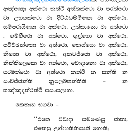
අඤ්ඤො අත්ථො නත්ථි අත්තත්ථො වා පරත්ථො
වා උභයත්ථො වා දිට්ඨධම්මිකො වා අත්ථො,
සම්පරායිකො වා අත්ථො, උත්තානො වා අත්ථො
, ගම්භීරො වා අත්ථො, ගූළ්හො වා අත්ථො,
පටිච්ඡන්නො වා අත්ථො, නෙය්යො වා අත්ථො,
නීතො වා අත්ථො, අනවජ්ජො වා අත්ථො,
නික්කිලෙසො වා අත්ථො, වොදානො වා අත්ථො,
පරමත්ථො වා අත්ථො නත්ථි න සන්ති න
සංවිජ්ජන්ති නුපලබ්භන්තීති – න
හඤ්ඤදත්ථත්ථි පසංසලාභා.
තෙනාහ
භගවා –
‘‘එතෙ විවාදා සමණෙසු ජාතා,
එතෙසු උග්ඝාතිනිඝාති හොති;