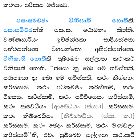
කථායං පරිසාය මජ්ඣෙ.
පසංසමිච්ඡං විනිඝාති හොතී
ති.
පසංසමිච්ඡ
න්ති පසංසං ථොමනං කිත්තිං
වණ්ණහාරියං ඉච්ඡන්තො සාදියන්තො
පත්ථයන්තො පිහයන්තො අභිජප්පන්තො.
විනිඝාති හොතී
ති පුබ්බෙව සල්ලාපා කථංකථී
විනිඝාතී හොති. ‘‘ජයො නු ඛො මෙ භවිස්සති,
පරාජයො නු ඛො මෙ භවිස්සති, කථං නිග්ගහං
කරිස්සාමි, කථං පටිකම්මං කරිස්සාමි, කථං
විසෙසං කරිස්සාමි, කථං පටිවිසෙසං කරිස්සාමි,
කථං ආවෙඨියං
[ආවෙධියං (ස්යා.)]
කරිස්සාමි,
කථං නිබ්බෙඨියං
[නිබ්බෙධියං (ස්යා. ක.)]
කරිස්සාමි, කථං ඡෙදං කරිස්සාමි, කථං මණ්ඩලං
කරිස්සාමී’’ති, එවං පුබ්බෙව සල්ලාපා කථංකථී