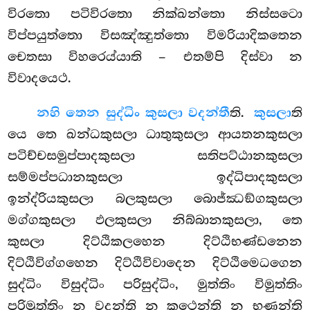
විරතො පටිවිරතො නික්ඛන්තො නිස්සටො
විප්පයුත්තො විසඤ්ඤුත්තො විමරියාදිකතෙන
චෙතසා විහරෙය්යාති – එතම්පි දිස්වා න
විවාදයෙථ.
න
හි තෙන සුද්ධිං කුසලා වදන්තී
ති.
කුසලා
ති
යෙ තෙ ඛන්ධකුසලා ධාතුකුසලා ආයතනකුසලා
පටිච්චසමුප්පාදකුසලා සතිපට්ඨානකුසලා
සම්මප්පධානකුසලා ඉද්ධිපාදකුසලා
ඉන්ද්රියකුසලා බලකුසලා බොජ්ඣඞ්ගකුසලා
මග්ගකුසලා ඵලකුසලා නිබ්බානකුසලා, තෙ
කුසලා දිට්ඨිකලහෙන දිට්ඨිභණ්ඩනෙන
දිට්ඨිවිග්ගහෙන දිට්ඨිවිවාදෙන දිට්ඨිමෙධගෙන
සුද්ධිං විසුද්ධිං පරිසුද්ධිං, මුත්තිං විමුත්තිං
පරිමුත්තිං න වදන්ති න කථෙන්ති න භණන්ති