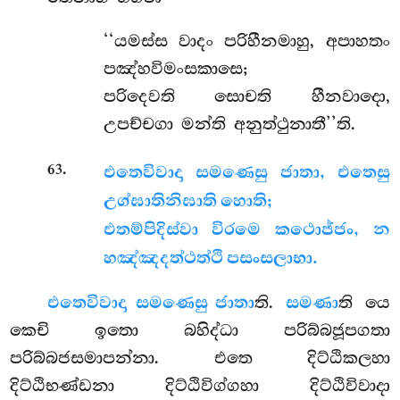
‘‘යමස්ස වාදං පරිහීනමාහු, අපාහතං
පඤ්හවිමංසකාසෙ;
පරිදෙවති සොචති හීනවාදො,
උපච්චගා මන්ති අනුත්ථුනාතී’’ති.
.
63
එතෙ
විවාදා සමණෙසු ජාතා, එතෙසු
උග්ඝාතිනිඝාති හොති;
එතම්පි
දිස්වා විරමෙ කථොජ්ජං, න
හඤ්ඤදත්ථත්ථි පසංසලාභා.
එතෙ
විවාදා සමණෙසු ජාතා
ති.
සමණා
ති යෙ
කෙචි ඉතො බහිද්ධා පරිබ්බජූපගතා
පරිබ්බජසමාපන්නා. එතෙ දිට්ඨිකලහා
දිට්ඨිභණ්ඩනා දිට්ඨිවිග්ගහා දිට්ඨිවිවාදා