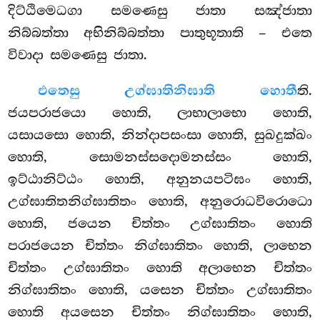
දිට්ඨිමෙධගා සමණෙසු ජාතා සඤ්ජාතා
නිබ්බත්තා අභිනිබ්බත්තා පාතුභූතාති – එතෙ
විවාදා සමණෙසු ජාතා.
එතෙසු උග්ඝාතිනිඝාති හොතී
ති.
ජයපරාජයො හොති, ලාභාලාභො හොති,
යසායසො හොති, නින්දාපසංසා හොති, සුඛදුක්ඛං
හොති, සොමනස්සදොමනස්සං හොති,
ඉට්ඨානිට්ඨං හොති, අනුනයපටිඝං හොති,
උග්ඝාතිතනිග්ඝාතිතං හොති, අනුරොධවිරොධො
හොති, ජයෙන චිත්තං උග්ඝාතිතං හොති
පරාජයෙන චිත්තං නිග්ඝාතිතං හොති, ලාභෙන
චිත්තං උග්ඝාතිතං හොති අලාභෙන චිත්තං
නිග්ඝාතිතං හොති, යසෙන චිත්තං උග්ඝාතිතං
හොති අයසෙන චිත්තං නිග්ඝාතිතං හොති,