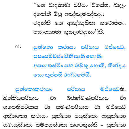
‘‘තෙ
වාදකාමා පරිසං විගය්හ, බාලං
දහන්තී මිථු අඤ්ඤමඤ්ඤං;
වදන්ති තෙ අඤ්ඤසිතා කථොජ්ජං,
පසංසකාමා කුසලාවදානා’’ති.
.
61
යුත්තො කථායං පරිසාය මජ්ඣෙ,
පසංසමිච්ඡං විනිඝාති හොති;
අපාහතස්මිං පන මඞ්කු හොති, නින්දාය
සො කුප්පති රන්ධමෙසී.
යුත්තො
කථායං පරිසාය මජ්ඣෙ
ති.
ඛත්තියපරිසාය වා බ්රාහ්මණපරිසාය වා
ගහපතිපරිසාය වා සමණපරිසාය වා මජ්ඣෙ
අත්තනො කථායං යුත්තො පයුත්තො ආයුත්තො
සමායුත්තො සම්පයුත්තො කථෙතුන්ති – යුත්තො