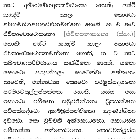
තාව අඞ්ගමඞ්ගඅපකඩ්ඪනො හොති; අත්ථි
කඤ්චි කාලං කොධො
අඞ්ගමඞ්ගඅපකඩ්ඪනමත්තො හොති, න ච තාව
ජීවිතාවොරොපනො
[ජීවිතපනාසනො (ස්යා.)]
හොති; අත්ථි කඤ්චි කාලං කොධො
ජීවිතාවොරොපනමත්තො හොති, න ච තාව
සබ්බචාගපරිච්චාගාය සණ්ඨිතො හොති. යතො
කොධො පරපුග්ගලං ඝාටෙත්වා අත්තානං
ඝාටෙති, එත්තාවතා කොධො පරමුස්සදගතො
පරමවෙපුල්ලප්පත්තො හොති. යස්ස සො
කොධො පහීනො සමුච්ඡින්නො වූපසන්තො
පටිපස්සද්ධො
අභබ්බුප්පත්තිකො ඤාණග්ගිනා
දඩ්ඪො, සො වුච්චති අක්කොධනො. කොධස්ස
පහීනත්තා අක්කොධනො, කොධවත්ථුස්ස