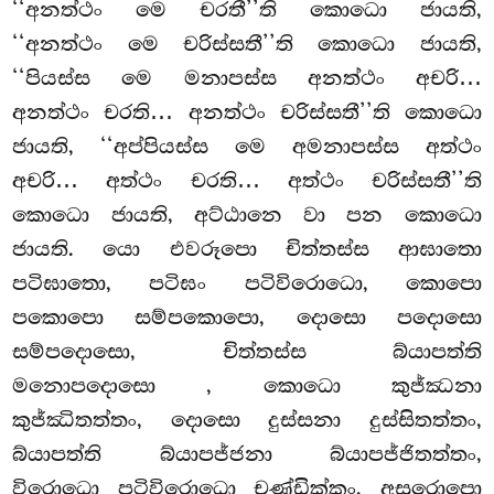
‘‘අනත්ථං මෙ චරතී’’ති කොධො ජායති,
‘‘අනත්ථං මෙ චරිස්සතී’’ති කොධො ජායති,
‘‘පියස්ස මෙ මනාපස්ස අනත්ථං අචරි…
අනත්ථං චරති… අනත්ථං චරිස්සතී’’ති කොධො
ජායති, ‘‘අප්පියස්ස මෙ අමනාපස්ස අත්ථං
අචරි… අත්ථං චරති… අත්ථං චරිස්සතී’’ති
කොධො ජායති, අට්ඨානෙ වා පන කොධො
ජායති. යො එවරූපො චිත්තස්ස ආඝාතො
පටිඝාතො, පටිඝං පටිවිරොධො, කොපො
පකොපො සම්පකොපො, දොසො පදොසො
සම්පදොසො, චිත්තස්ස බ්යාපත්ති
මනොපදොසො
, කොධො කුජ්ඣනා
කුජ්ඣිතත්තං, දොසො දුස්සනා දුස්සිතත්තං,
බ්යාපත්ති බ්යාපජ්ජනා බ්යාපජ්ජිතත්තං,
විරොධො පටිවිරොධො චණ්ඩික්කං, අසුරොපො