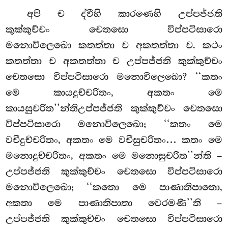
අපි
ච ද්වීහි කාරණෙහි උප්පජ්ජති
කුක්කුච්චං චෙතසො විප්පටිසාරො
මනොවිලෙඛො කතත්තා ච අකතත්තා ච. කථං
කතත්තා ච අකතත්තා ච උප්පජ්ජති කුක්කුච්චං
චෙතසො විප්පටිසාරො මනොවිලෙඛො? ‘‘කතං
මෙ කායදුච්චරිතං, අකතං මෙ
කායසුචරිත’’න්තිඋප්පජ්ජති කුක්කුච්චං චෙතසො
විප්පටිසාරො මනොවිලෙඛො; ‘‘කතං මෙ
වචීදුච්චරිතං, අකතං මෙ වචීසුචරිතං… කතං මෙ
මනොදුච්චරිතං, අකතං මෙ මනොසුචරිත’’න්ති –
උප්පජ්ජති කුක්කුච්චං චෙතසො විප්පටිසාරො
මනොවිලෙඛො; ‘‘කතො මෙ පාණාතිපාතො,
අකතා මෙ පාණාතිපාතා වෙරමණී’’ති –
උප්පජ්ජති කුක්කුච්චං
චෙතසො විප්පටිසාරො