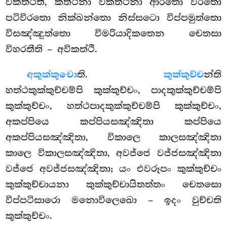
විකත්ථති, කත්ථනා විකත්ථනා ආරතො විරතො
පටිවිරතො නික්ඛන්තො නිස්සටො විප්පමුත්තො
විසඤ්ඤුත්තො විමරියාදිකතෙන චෙතසා
විහරතීති – අවිකත්ථී.
අකුක්කුචො
ති.
කුක්කුච්ච
න්ති
හත්ථකුක්කුච්චම්පි කුක්කුච්චං, පාදකුක්කුච්චම්පි
කුක්කුච්චං, හත්ථපාදකුක්කුච්චම්පි කුක්කුච්චං,
අකප්පියෙ කප්පියසඤ්ඤිතා කප්පියෙ
අකප්පියසඤ්ඤිතා, විකාලෙ කාලසඤ්ඤිතා
කාලෙ විකාලසඤ්ඤිතා, අවජ්ජෙ වජ්ජසඤ්ඤිතා
වජ්ජෙ අවජ්ජසඤ්ඤිතා; යං එවරූපං කුක්කුච්චං
කුක්කුච්චායනා කුක්කුච්චායිතත්තං චෙතසො
විප්පටිසාරො මනොවිලෙඛො – ඉදං වුච්චති
කුක්කුච්චං.