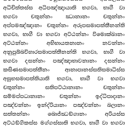
අධිචිත්තස්ස අධිපඤ්ඤායාති භගවා, භාගී වා
භගවා චතුන්නං ඣානානං චතුන්නං
අප්පමඤ්ඤානං චතුන්නං අරූපසමාපත්තීනන්ති
භගවා, භාගී වා භගවා අට්ඨන්නං විමොක්ඛානං
අට්ඨන්නං අභිභායතනානං නවන්නං
අනුපුබ්බවිහාරසමාපත්තීනන්ති භගවා, භාගී වා
භගවා දසන්නං පඤ්ඤාභාවනානං දසන්නං
කසිණසමාපත්තීනං ආනාපානස්සතිසමාධිස්ස
අසුභසමාපත්තියාති භගවා, භාගී වා භගවා
චතුන්නං සතිපට්ඨානානං චතුන්නං
සම්මප්පධානානං චතුන්නං ඉද්ධිපාදානං
පඤ්චන්නං ඉන්ද්රියානං පඤ්චන්නං බලානං
සත්තන්නං බොජ්ඣඞ්ගානං අරියස්ස
අට්ඨඞ්ගිකස්ස මග්ගස්සාති භගවා, භාගී වා භගවා