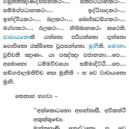
විමුත්තිඤාණදස්සනකථං… සතිපට්ඨානකථං…
සම්මප්පධානකථං… ඉද්ධිපාදකථං…
ඉන්ද්රියකථං… බලකථං… බොජ්ඣඞ්ගකථං…
මග්ගකථං… ඵලකථං… නිබ්බානකථං කථෙති.
වාචායතො
ති යත්තො පරියත්තො ගුත්තො
ගොපිතො රක්ඛිතො වූපසන්තො.
මුනී
ති.
මොනං
වුච්චති ඤාණං. යා පඤ්ඤා පජානනා…පෙ…
අමොහො ධම්මවිචයො සම්මාදිට්ඨි…පෙ…
සඞ්ගජාලමතිච්ච සො මුනීති – ස වෙ වාචායතො
මුනි.
තෙනාහ භගවා –
‘‘අක්කොධනො අසන්තාසී, අවිකත්ථී
අකුක්කුචො;
මන්තභාණී අනුද්ධතො, ස වෙ