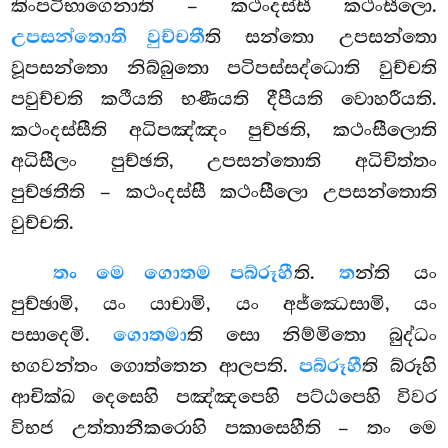
කිංපටිභාගෙනාති – කථංදස්සී කථංසීලො.
උපසන්තොති වුච්චතී
ති සන්තො උපසන්තො
වූපසන්තො නිබ්බුතො පටිපස්සද්ධොති වුච්චති
පවුච්චති කථීයති භණීයති දීපීයති වොහරීයති.
කථංදස්සීති අධිපඤ්ඤං පුච්ඡති, කථංසීලොති
අධිසීලං පුච්ඡති, උපසන්තොති අධිචිත්තං
පුච්ඡතීති – කථංදස්සී කථංසීලො උපසන්තොති
වුච්චති.
තං මෙ ගොතම පබ්රූහී
ති.
ත
න්ති යං
පුච්ඡාමි, යං යාචාමි, යං අජ්ඣෙසාමි, යං
පසාදෙමි.
ගොතමා
ති සො නිම්මිතො බුද්ධං
භගවන්තං ගොත්තෙන ආලපති.
පබ්රූහී
ති
බ්රූහි
ආචික්ඛ දෙසෙහි පඤ්ඤපෙහි පට්ඨපෙහි විවර
විභජ උත්තානීකරොහි පකාසෙහීති – තං මෙ