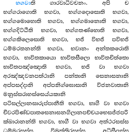
භගවා
ති ගාරවාධිවචනං. අපි ච
භග්ගරාගොති භගවා, භග්ගදොසොති භගවා,
භග්ගමොහොති භගවා, භග්ගමානොති භගවා,
භග්ගදිට්ඨීති භගවා, භග්ගතණ්හොති භගවා,
භග්ගකිලෙසොති භගවා, භජි විභජි පවිභජි
ධම්මරතනන්ති භගවා, භවානං අන්තකරොති
භගවා, භාවිතකායො භාවිතසීලො භාවිතචිත්තො
භාවිතපඤ්ඤොති භගවා, භජි වා භගවා
අරඤ්ඤවනපත්ථානි
පන්තානි සෙනාසනානි
අප්පසද්දානි අප්පනිග්ඝොසානි විජනවාතානි
මනුස්සරාහස්සෙය්යකානි
පටිසල්ලානසාරුප්පානීති භගවා, භාගී වා භගවා
චීවරපිණ්ඩපාතසෙනාසනගිලානපච්චයභෙසජ්ජපරි
ක්ඛාරානන්ති භගවා, භාගී වා භගවා අත්ථරසස්ස
ධම්මරසස්ස විමුත්තිරසස්ස අධිසීලස්ස