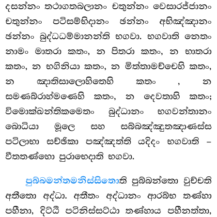
දසන්නං තථාගතබලානං චතුන්නං වෙසාරජ්ජානං
චතුන්නං පටිසම්භිදානං ඡන්නං අභිඤ්ඤානං
ඡන්නං බුද්ධධම්මානන්ති භගවා. භගවාති නෙතං
නාමං මාතරා කතං, න පිතරා කතං, න භාතරා
කතං, න භගිනියා කතං, න මිත්තාමච්චෙහි කතං,
න ඤාතිසාලොහිතෙහි කතං
, න
සමණබ්රාහ්මණෙහි කතං, න දෙවතාහි කතං;
විමොක්ඛන්තිකමෙතං බුද්ධානං භගවන්තානං
බොධියා මූලෙ සහ සබ්බඤ්ඤුතඤාණස්ස
පටිලාභා සච්ඡිකා පඤ්ඤත්ති යදිදං භගවාති –
වීතතණ්හො පුරාභෙදාති භගවා.
පුබ්බමන්තමනිස්සිතො
ති
පුබ්බන්තො වුච්චති
අතීතො අද්ධා. අතීතං අද්ධානං ආරබ්භ තණ්හා
පහීනා, දිට්ඨි පටිනිස්සට්ඨා තණ්හාය පහීනත්තා,