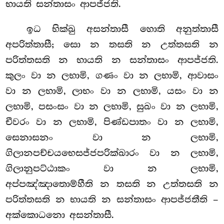
භායති සන්තාසං ආපජ්ජති.
ඉධ
භික්ඛු අසන්තාසී හොති අනුත්තාසී
අපරිත්තාසී; සො න තසති න උත්තසති න
පරිත්තසති න භායති න සන්තාසං ආපජ්ජති.
කුලං වා න ලභාමි, ගණං වා න ලභාමි, ආවාසං
වා න ලභාමි, ලාභං වා න ලභාමි, යසං වා න
ලභාමි, පසංසං වා න ලභාමි, සුඛං වා න ලභාමි,
චීවරං වා න ලභාමි, පිණ්ඩපාතං වා න ලභාමි,
සෙනාසනං වා න ලභාමි,
ගිලානපච්චයභෙසජ්ජපරික්ඛාරං වා න ලභාමි,
ගිලානුපට්ඨාකං වා න ලභාමි,
අප්පඤ්ඤාතොම්හීති න තසති න උත්තසති න
පරිත්තසති න භායති න සන්තාසං ආපජ්ජතීති –
අක්කොධනො අසන්තාසී.