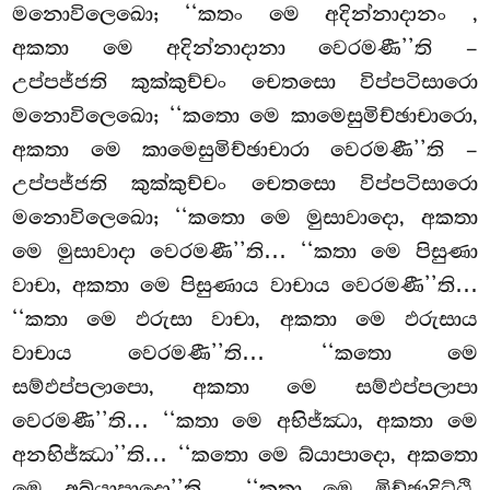
මනොවිලෙඛො; ‘‘කතං මෙ අදින්නාදානං
,
අකතා මෙ අදින්නාදානා වෙරමණී’’ති –
උප්පජ්ජති කුක්කුච්චං චෙතසො විප්පටිසාරො
මනොවිලෙඛො; ‘‘කතො මෙ කාමෙසුමිච්ඡාචාරො,
අකතා මෙ කාමෙසුමිච්ඡාචාරා වෙරමණී’’ති –
උප්පජ්ජති කුක්කුච්චං චෙතසො විප්පටිසාරො
මනොවිලෙඛො; ‘‘කතො මෙ මුසාවාදො, අකතා
මෙ මුසාවාදා වෙරමණී’’ති… ‘‘කතා මෙ පිසුණා
වාචා, අකතා මෙ පිසුණාය වාචාය වෙරමණී’’ති…
‘‘කතා මෙ ඵරුසා වාචා, අකතා මෙ ඵරුසාය
වාචාය වෙරමණී’’ති… ‘‘කතො මෙ
සම්ඵප්පලාපො, අකතා මෙ සම්ඵප්පලාපා
වෙරමණී’’ති… ‘‘කතා මෙ අභිජ්ඣා, අකතා මෙ
අනභිජ්ඣා’’ති… ‘‘කතො මෙ බ්යාපාදො, අකතො
මෙ අබ්යාපාදො’’ති… ‘‘කතා මෙ මිච්ඡාදිට්ඨි,