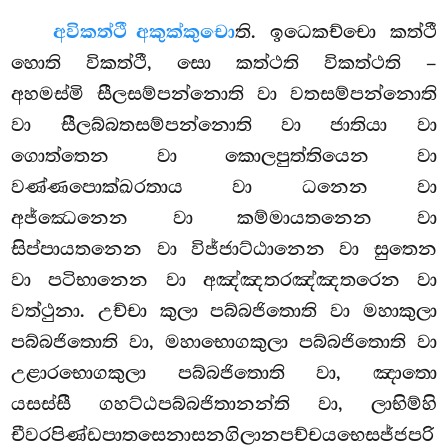
අවිකත්ථී අකුක්කුචො
ති. ඉධෙකච්චො කත්ථී
හොති විකත්ථී, සො කත්ථති විකත්ථති –
අහමස්මි සීලසම්පන්නොති වා වතසම්පන්නොති
වා සීලබ්බතසම්පන්නොති වා ජාතියා වා
ගොත්තෙන වා කොලපුත්තියෙන වා
වණ්ණපොක්ඛරතාය
වා ධනෙන වා
අජ්ඣෙනෙන වා කම්මායතනෙන වා
සිප්පායතනෙන වා විජ්ජාට්ඨානෙන වා සුතෙන
වා
පටිභානෙන වා අඤ්ඤතරඤ්ඤතරෙන වා
වත්ථුනා. උච්චා කුලා
පබ්බජිතොති වා මහාකුලා
පබ්බජිතොති වා, මහාභොගකුලා පබ්බජිතොති වා
උළාරභොගකුලා පබ්බජිතොති වා, ඤාතො
යසස්සී ගහට්ඨපබ්බජිතානන්ති වා, ලාභිම්හි
චීවරපිණ්ඩපාතසෙනාසනගිලානපච්චයභෙසජ්ජපරි