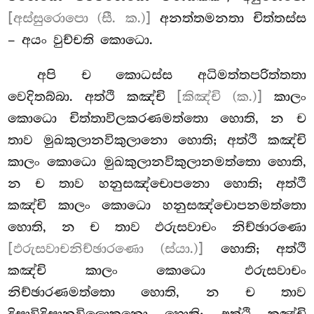
[අස්සුරොපො (සී. ක.)]
අනත්තමනතා චිත්තස්ස
– අයං වුච්චති කොධො.
අපි
ච කොධස්ස අධිමත්තපරිත්තතා
වෙදිතබ්බා. අත්ථි කඤ්චි
[කිඤ්චි (ක.)]
කාලං
කොධො චිත්තාවිලකරණමත්තො හොති, න ච
තාව මුඛකුලානවිකුලානො හොති; අත්ථි කඤ්චි
කාලං කොධො මුඛකුලානවිකුලානමත්තො හොති,
න ච තාව හනුසඤ්චොපනො හොති; අත්ථි
කඤ්චි කාලං කොධො හනුසඤ්චොපනමත්තො
හොති, න ච තාව ඵරුසවාචං නිච්ඡාරණො
[ඵරුසවාචනිච්ඡාරණො (ස්යා.)]
හොති; අත්ථි
කඤ්චි කාලං කොධො ඵරුසවාචං
නිච්ඡාරණමත්තො හොති, න ච තාව