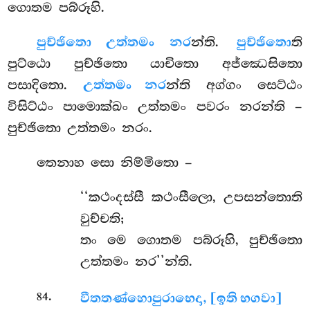
ගොතම පබ්රූහි.
පුච්ඡිතො උත්තමං නර
න්ති.
පුච්ඡිතො
ති
පුට්ඨො පුච්ඡිතො යාචිතො අජ්ඣෙසිතො
පසාදිතො.
උත්තමං නර
න්ති අග්ගං සෙට්ඨං
විසිට්ඨං පාමොක්ඛං උත්තමං පවරං නරන්ති –
පුච්ඡිතො උත්තමං නරං.
තෙනාහ
සො නිම්මිතො –
‘‘කථංදස්සී කථංසීලො, උපසන්තොති
වුච්චති;
තං මෙ ගොතම පබ්රූහි, පුච්ඡිතො
උත්තමං නර’’න්ති.
.
84
වීතතණ්හො
පුරාභෙදා, [ඉති භගවා]