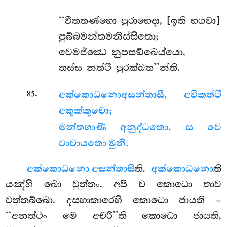
‘‘වීතතණ්හො පුරාභෙදා, [ඉති භගවා]
පුබ්බමන්තමනිස්සිතො;
වෙමජ්ඣෙ නුපසඞ්ඛෙය්යො,
තස්ස නත්ථි පුරක්ඛත’’න්ති.
.
85
අක්කොධනො
අසන්තාසී, අවිකත්ථී
අකුක්කුචො;
මන්තභාණී අනුද්ධතො, ස වෙ
වාචායතො මුනි.
අක්කොධනො අසන්තාසී
ති.
අක්කොධනො
ති
යඤ්හි ඛො වුත්තං. අපි ච කොධො තාව
වත්තබ්බො. දසහාකාරෙහි කොධො ජායති –
‘‘අනත්ථං මෙ අචරී’’ති කොධො ජායති,