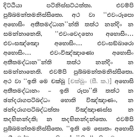
දිට්ඨියා පටිනිස්සට්ඨත්තා. එවම්පි
පුබ්බමන්තමනිස්සිතො. අථ වා ‘‘එවංරූපො
අහොසිං අතීතමද්ධාන’’න්ති තත්ථ නන්දිං න
සමන්නානෙති, ‘‘එවංවෙදනො අහොසිං…
එවංසඤ්ඤො අහොසිං… එවංසඞ්ඛාරො
අහොසිං… එවංවිඤ්ඤාණො අහොසිං
අතීතමද්ධාන’’න්ති තත්ථ නන්දිං න
සමන්නානෙති. එවම්පි පුබ්බමන්තමනිස්සිතො.
අථ වා ‘‘ඉති මෙ චක්ඛු
[චක්ඛුං (සී. ක.)]
අහොසි
අතීතමද්ධානං – ඉති රූපා’’ති තත්ථ න
ඡන්දරාගපටිබද්ධං හොති විඤ්ඤාණං, න
ඡන්දරාගපටිබද්ධත්තා විඤ්ඤාණස්ස න
තදභිනන්දති; න තදභිනන්දන්තො. එවම්පි
පුබ්බමන්තමනිස්සිතො. ‘‘ඉති මෙ සොතං අහොසි