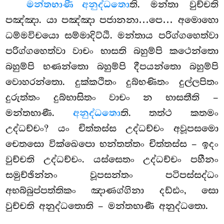
මන්තභාණී අනුද්ධතො
ති. මන්තා වුච්චති
පඤ්ඤා. යා පඤ්ඤා පජානනා…පෙ… අමොහො
ධම්මවිචයො සම්මාදිට්ඨි. මන්තාය පරිග්ගහෙත්වා
පරිග්ගහෙත්වා වාචං භාසති බහුම්පි කථෙන්තො
බහුම්පි
භණන්තො බහුම්පි දීපයන්තො බහුම්පි
වොහරන්තො. දුක්කථිතං දුබ්භණිතං
දුල්ලපිතං
දුරුත්තං දුබ්භාසිතං වාචං න භාසතීති –
මන්තභාණී.
අනුද්ධතො
ති. තත්ථ කතමං
උද්ධච්චං? යං චිත්තස්ස උද්ධච්චං
අවූපසමො
චෙතසො වික්ඛෙපො භන්තත්තං චිත්තස්ස – ඉදං
වුච්චති උද්ධච්චං. යස්සෙතං උද්ධච්චං පහීනං
සමුච්ඡින්නං වූපසන්තං පටිපස්සද්ධං
අභබ්බුප්පත්තිකං ඤාණග්ගිනා දඩ්ඪං, සො
වුච්චති අනුද්ධතොති – මන්තභාණී අනුද්ධතො.