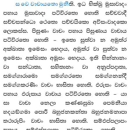
ස වෙ වාචායතො මුනී
ති. ඉධ භික්ඛු මුසාවාදං
පහාය මුසාවාදා පටිවිරතො හොති සච්චවාදී
සච්චසන්ධො ථෙතො පච්චයිකො අවිසංවාදකො
ලොකස්ස. පිසුණං වාචං පහාය පිසුණාය වාචාය
පටිවිරතො හොති – ඉතො සුත්වා න අමුත්ර
අක්ඛාතා ඉමෙසං භෙදාය, අමුත්ර වා සුත්වා න
ඉමෙසං අක්ඛාතා අමූසං භෙදාය. ඉති භින්නානං
වා සන්ධාතා, සහිතානං වා අනුප්පදාතා,
සමග්ගාරාමො සමග්ගරතො සමග්ගනන්දී
සමග්ගකරණිං වාචං භාසිතා හොති. ඵරුසං වාචං
පහාය ඵරුසාය වාචාය පටිවිරතො හොති – යා
සා වාචා නෙලා කණ්ණසුඛා පෙමනීයා
හදයඞ්ගමා පොරී බහුජනකන්තා බහුජනමනාපා
තථාරූපිං වාචං භාසිතා හොති. සම්ඵප්පලාපං