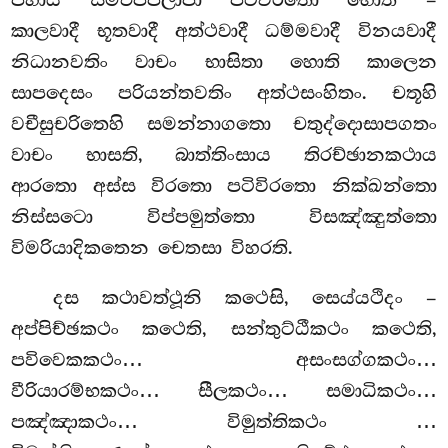
පහාය සම්ඵප්පලාපා පටිවිරතො හොති –
කාලවාදී භූතවාදී අත්ථවාදී ධම්මවාදී විනයවාදී
නිධානවතිං වාචං භාසිතා හොති කාලෙන
සාපදෙසං පරියන්තවතිං අත්ථසංහිතං. චතූහි
වචීසුචරිතෙහි සමන්නාගතො චතුද්දොසාපගතං
වාචං භාසති, බාත්තිංසාය තිරච්ඡානකථාය
ආරතො අස්ස විරතො පටිවිරතො නික්ඛන්තො
නිස්සටො විප්පමුත්තො විසඤ්ඤුත්තො
විමරියාදිකතෙන චෙතසා විහරති.
දස කථාවත්ථූනි කථෙසි, සෙය්යථිදං –
අප්පිච්ඡකථං කථෙති, සන්තුට්ඨීකථං
කථෙති,
පවිවෙකකථං… අසංසග්ගකථං…
වීරියාරම්භකථං… සීලකථං… සමාධිකථං…
පඤ්ඤාකථං… විමුත්තිකථං
…