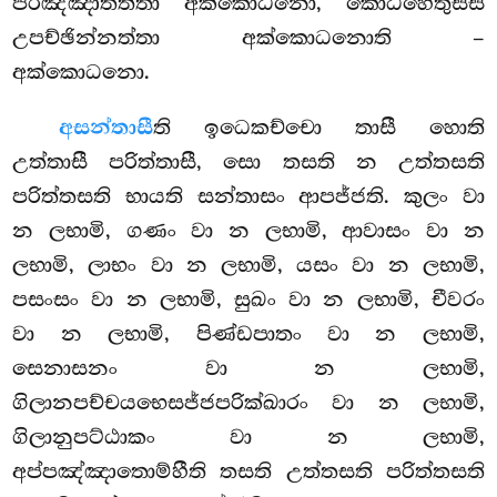
පරිඤ්ඤාතත්තා අක්කොධනො, කොධහෙතුස්ස
උපච්ඡින්නත්තා අක්කොධනොති –
අක්කොධනො.
අසන්තාසී
ති ඉධෙකච්චො තාසී හොති
උත්තාසී පරිත්තාසී, සො
තසති න උත්තසති
පරිත්තසති භායති සන්තාසං ආපජ්ජති. කුලං වා
න ලභාමි, ගණං වා න ලභාමි, ආවාසං වා න
ලභාමි, ලාභං වා න ලභාමි, යසං වා න ලභාමි,
පසංසං වා න ලභාමි, සුඛං වා න ලභාමි, චීවරං
වා න ලභාමි, පිණ්ඩපාතං වා න ලභාමි,
සෙනාසනං වා න ලභාමි,
ගිලානපච්චයභෙසජ්ජපරික්ඛාරං වා න ලභාමි,
ගිලානුපට්ඨාකං වා න ලභාමි,
අප්පඤ්ඤාතොම්හීති තසති උත්තසති පරිත්තසති