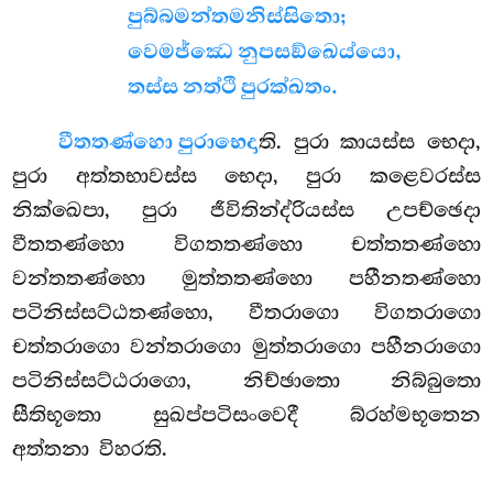
පුබ්බමන්තමනිස්සිතො;
වෙමජ්ඣෙ නුපසඞ්ඛෙය්යො,
තස්ස නත්ථි පුරක්ඛතං.
වීතතණ්හො පුරාභෙදා
ති. පුරා කායස්ස භෙදා,
පුරා අත්තභාවස්ස භෙදා, පුරා කළෙවරස්ස
නික්ඛෙපා, පුරා ජීවිතින්ද්රියස්ස උපච්ඡෙදා
වීතතණ්හො විගතතණ්හො චත්තතණ්හො
වන්තතණ්හො මුත්තතණ්හො පහීනතණ්හො
පටිනිස්සට්ඨතණ්හො, වීතරාගො විගතරාගො
චත්තරාගො වන්තරාගො මුත්තරාගො පහීනරාගො
පටිනිස්සට්ඨරාගො, නිච්ඡාතො නිබ්බුතො
සීතිභූතො සුඛප්පටිසංවෙදී බ්රහ්මභූතෙන
අත්තනා විහරති.