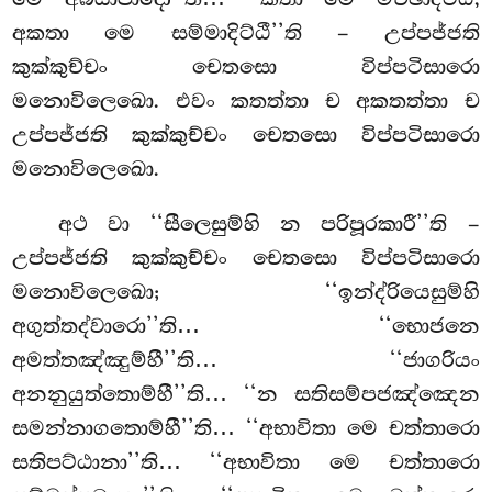
අකතා මෙ සම්මාදිට්ඨී’’ති – උප්පජ්ජති
කුක්කුච්චං චෙතසො
විප්පටිසාරො
මනොවිලෙඛො. එවං කතත්තා ච අකතත්තා ච
උප්පජ්ජති කුක්කුච්චං චෙතසො විප්පටිසාරො
මනොවිලෙඛො.
අථ වා ‘‘සීලෙසුම්හි න පරිපූරකාරී’’ති –
උප්පජ්ජති කුක්කුච්චං චෙතසො විප්පටිසාරො
මනොවිලෙඛො; ‘‘ඉන්ද්රියෙසුම්හි
අගුත්තද්වාරො’’ති… ‘‘භොජනෙ
අමත්තඤ්ඤුම්හී’’ති… ‘‘ජාගරියං
අනනුයුත්තොම්හී’’ති… ‘‘න සතිසම්පජඤ්ඤෙන
සමන්නාගතොම්හී’’ති… ‘‘අභාවිතා මෙ චත්තාරො
සතිපට්ඨානා’’ති… ‘‘අභාවිතා මෙ චත්තාරො