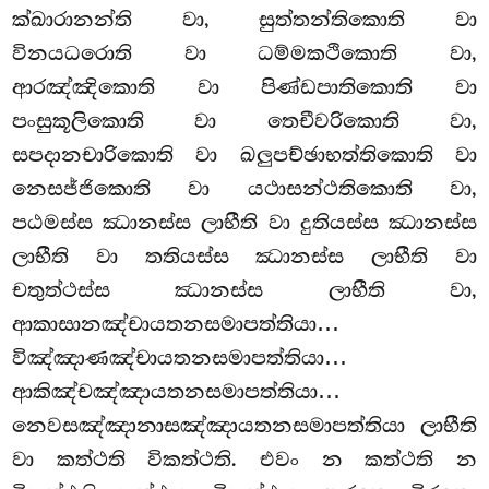
ක්ඛාරානන්ති වා, සුත්තන්තිකොති වා
විනයධරොති වා ධම්මකථිකොති වා,
ආරඤ්ඤිකොති වා පිණ්ඩපාතිකොති වා
පංසුකූලිකොති වා තෙචීවරිකොති වා,
සපදානචාරිකොති වා ඛලුපච්ඡාභත්තිකොති වා
නෙසජ්ජිකොති වා යථාසන්ථතිකොති වා,
පඨමස්ස ඣානස්ස ලාභීති වා දුතියස්ස ඣානස්ස
ලාභීති වා තතියස්ස ඣානස්ස ලාභීති වා
චතුත්ථස්ස ඣානස්ස ලාභීති වා,
ආකාසානඤ්චායතනසමාපත්තියා…
විඤ්ඤාණඤ්චායතනසමාපත්තියා…
ආකිඤ්චඤ්ඤායතනසමාපත්තියා…
නෙවසඤ්ඤානාසඤ්ඤායතනසමාපත්තියා ලාභීති
වා කත්ථති විකත්ථති. එවං න කත්ථති න