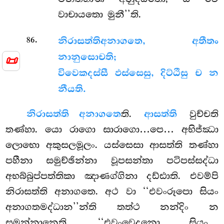
වාචායතො මුනී’’ති.
.
86
නිරාසත්ති
අනාගතෙ, අතීතං
නානුසොචති;
📜
විවෙකදස්සී ඵස්සෙසු, දිට්ඨීසු ච න
නීයති.
නිරාසත්ති අනාගතෙ
ති.
ආසත්ති
වුච්චති
තණ්හා. යො රාගො සාරාගො…පෙ… අභිජ්ඣා
ලොභො අකුසලමූලං. යස්සෙසා ආසත්ති තණ්හා
පහීනා සමුච්ඡින්නා වූපසන්තා පටිපස්සද්ධා
අභබ්බුප්පත්තිකා ඤාණග්ගිනා දඩ්ඪාති. එවම්පි
නිරාසත්ති අනාගතෙ. අථ වා ‘‘එවංරූපො සියං
අනාගතමද්ධාන’’න්ති තත්ථ නන්දිං න
සමන්නානෙති, ‘‘එවංවෙදනො සියං…