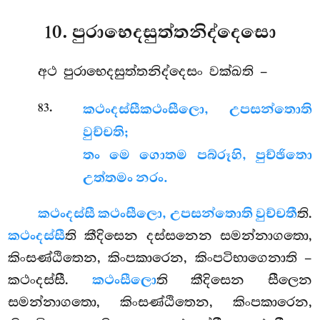
10. පුරාභෙදසුත්තනිද්දෙසො
අථ
පුරාභෙදසුත්තනිද්දෙසං වක්ඛති –
.
83
කථංදස්සී
කථංසීලො, උපසන්තොති
වුච්චති;
තං මෙ ගොතම පබ්රූහි, පුච්ඡිතො
උත්තමං නරං.
කථංදස්සී කථංසීලො, උපසන්තොති වුච්චතී
ති.
කථංදස්සී
ති කීදිසෙන දස්සනෙන සමන්නාගතො,
කිංසණ්ඨිතෙන, කිංපකාරෙන, කිංපටිභාගෙනාති –
කථංදස්සී.
කථංසීලො
ති කීදිසෙන සීලෙන
සමන්නාගතො, කිංසණ්ඨිතෙන, කිංපකාරෙන,