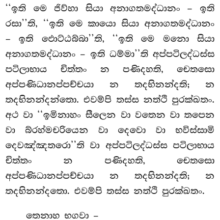
‘‘ඉති මෙ ජිව්හා සියා අනාගතමද්ධානං – ඉති
රසා’’ති, ‘‘ඉති මෙ කායො සියා අනාගතමද්ධානං
– ඉති ඵොට්ඨබ්බා’’ති, ‘‘ඉති මෙ මනො සියා
අනාගතමද්ධානං – ඉති ධම්මා’’ති අප්පටිලද්ධස්ස
පටිලාභාය චිත්තං න පණිදහති, චෙතසො
අප්පණිධානප්පච්චයා න තදභිනන්දති; න
තදභිනන්දන්තො. එවම්පි තස්ස නත්ථි පුරක්ඛතං.
අථ වා ‘‘ඉමිනාහං
සීලෙන වා වතෙන වා තපෙන
වා බ්රහ්මචරියෙන වා දෙවො වා භවිස්සාමි
දෙවඤ්ඤතරො’’ති වා අප්පටිලද්ධස්ස පටිලාභාය
චිත්තං න පණිදහති, චෙතසො
අප්පණිධානප්පච්චයා න තදභිනන්දති; න
තදභිනන්දතො. එවම්පි තස්ස නත්ථි පුරක්ඛතං.
තෙනාහ භගවා –