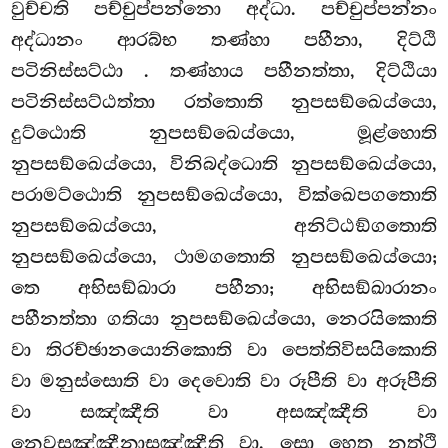
වුච්චති පච්චුප්පන්නො අද්ධා. පච්චුප්පන්නං
අද්ධානං ආරබ්භ තණ්හා පහීනා, දිට්ඨි
පටිනිස්සට්ඨා
. තණ්හාය පහීනත්තා, දිට්ඨියා
පටිනිස්සට්ඨත්තා රත්තොති නුපසඞ්ඛෙය්යො,
දුට්ඨොති නුපසඞ්ඛෙය්යො, මූළ්හොති
නුපසඞ්ඛෙය්යො, විනිබද්ධොති නුපසඞ්ඛෙය්යො,
පරාමට්ඨොති නුපසඞ්ඛෙය්යො, වික්ඛෙපගතොති
නුපසඞ්ඛෙය්යො, අනිට්ඨඞ්ගතොති
නුපසඞ්ඛෙය්යො, ථාමගතොති නුපසඞ්ඛෙය්යො;
තෙ අභිසඞ්ඛාරා පහීනා; අභිසඞ්ඛාරානං
පහීනත්තා ගතියා නුපසඞ්ඛෙය්යො, නෙරයිකොති
වා තිරච්ඡානයොනිකොති වා පෙත්තිවිසයිකොති
වා මනුස්සොති වා
දෙවොති වා රූපීති
වා අරූපීති
වා සඤ්ඤීති වා අසඤ්ඤීති වා
නෙවසඤ්ඤීනාසඤ්ඤීති වා. සො හෙතු නත්ථි