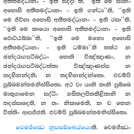
අතීතමද්ධානං – ඉති සද්දා’’ති, ‘‘ඉති මෙ ඝානං
අහොසි අතීතමද්ධානං – ඉති ගන්ධා’’ති, ‘‘ඉති
මෙ ජිව්හා අහොසි අතීතමද්ධානං – ඉති රසා’’ති,
‘‘ඉති මෙ කායො අහොසි අතීතමද්ධානං – ඉති
ඵොට්ඨබ්බා’’ති, ‘‘ඉති මෙ මනො අහොසි
අතීතමද්ධානං – ඉති ධම්මා’’ති තත්ථ න
ඡන්දරාගපටිබද්ධං හොති විඤ්ඤාණං, න
ඡන්දරාගපටිබද්ධත්තා විඤ්ඤාණස්ස න
තදභිනන්දති; න තදභිනන්දන්තො. එවම්පි
පුබ්බමන්තමනිස්සිතො. අථ වා යානි තානි පුබ්බෙ
මාතුගාමෙන සද්ධිං හසිතලපිතකීළිතානි න
තදස්සාදෙති, න තං නිකාමෙති, න ච තෙන
විත්තිං ආපජ්ජති. එවම්පි පුබ්බමන්තමනිස්සිතො.
වෙමජ්ඣෙ නුපසඞ්ඛෙය්යො
ති. වෙමජ්ඣං