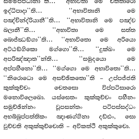
සම්මප්පධානා’’ති… ‘‘අභාවිතා මෙ චත්තාරො
ඉද්ධිපාදා’’ති… ‘‘අභාවිතානි මෙ
පඤ්චින්ද්රියානී’’ති… ‘‘අභාවිතානි මෙ පඤ්ච
බලානී’’ති… ‘‘අභාවිතා මෙ සත්ත
බොජ්ඣඞ්ගා’’ති… ‘‘අභාවිතො මෙ අරියො
අට්ඨඞ්ගිකො මග්ගො’’ති… ‘‘දුක්ඛං මෙ
අපරිඤ්ඤාත’’න්ති… ‘‘සමුදයො මෙ
අප්පහීනො’’ති… ‘‘මග්ගො මෙ අභාවිතො’’ති…
‘‘නිරොධො මෙ අසච්ඡිකතො’’ති – උප්පජ්ජති
කුක්කුච්චං චෙතසො විප්පටිසාරො
මනොවිලෙඛො. යස්සෙතං කුක්කුච්චං පහීනං
සමුච්ඡින්නං වූපසන්තං පටිපස්සද්ධං
අභබ්බුප්පත්තිකං ඤාණග්ගිනා දඩ්ඪං, සො
වුච්චති අකුක්කුච්චොති – අවිකත්ථී අකුක්කුචො.