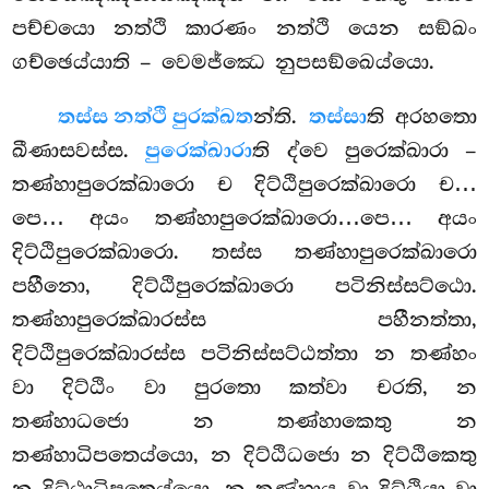
පච්චයො නත්ථි කාරණං නත්ථි යෙන සඞ්ඛං
ගච්ඡෙය්යාති – වෙමජ්ඣෙ නුපසඞ්ඛෙය්යො.
තස්ස නත්ථි පුරක්ඛත
න්ති.
තස්සා
ති අරහතො
ඛීණාසවස්ස.
පුරෙක්ඛාරා
ති ද්වෙ පුරෙක්ඛාරා –
තණ්හාපුරෙක්ඛාරො ච දිට්ඨිපුරෙක්ඛාරො ච…
පෙ… අයං තණ්හාපුරෙක්ඛාරො…පෙ… අයං
දිට්ඨිපුරෙක්ඛාරො. තස්ස තණ්හාපුරෙක්ඛාරො
පහීනො, දිට්ඨිපුරෙක්ඛාරො පටිනිස්සට්ඨො.
තණ්හාපුරෙක්ඛාරස්ස පහීනත්තා,
දිට්ඨිපුරෙක්ඛාරස්ස පටිනිස්සට්ඨත්තා න තණ්හං
වා දිට්ඨිං වා පුරතො කත්වා චරති, න
තණ්හාධජො න තණ්හාකෙතු න
තණ්හාධිපතෙය්යො, න දිට්ඨිධජො න දිට්ඨිකෙතු
න දිට්ඨාධිපතෙය්යො, න තණ්හාය
වා දිට්ඨියා වා