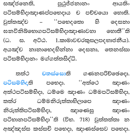
සඤ්ජනෙති, පුථුජ්ජනානං ආයතිං
පටිසම්භිදාඤාණප්පභෙදාය ච පච්චයො හොති.
වුත්තඤ්ච – ‘‘පභෙදතො හි දෙසනා
ඝනවිනිබ්භොගපටිසම්භිදාඤාණාවහා හොතී’’ති
(ධ. ස. අට්ඨ. 1.කාමාවචරකුසලපදභාජනීය).
අයඤ්ච නානාභෙදභින්නා දෙසනා, තෙනස්සා
පටිසම්භිදානං මග්ගත්තසිද්ධි.
තත්ථ
චතස්සො
ති ගණනපරිච්ඡෙදො.
පටිසම්භිදා
ති පභෙදා. ‘‘අත්ථෙ ඤාණං
අත්ථපටිසම්භිදා, ධම්මෙ ඤාණං ධම්මපටිසම්භිදා,
තත්ර ධම්මනිරුත්තාභිලාපෙ ඤාණං
නිරුත්තිපටිසම්භිදා, ඤාණෙසු ඤාණං
පටිභානපටිසම්භිදා’’ති (විභ. 718) වුත්තත්තා න
අඤ්ඤස්ස කස්සචි පභෙදා, ඤාණස්සෙව පභෙදා.