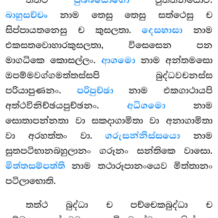
පුබ්බයොගො
බාහුසච්චං
නාම තෙසු තෙසු සත්ථෙසු ච
සිප්පායතනෙසු ච කුසලතා.
දෙසභාසා
නාම
එකසතවොහාරකුසලතා, විසෙසෙන පන
මාගධිකෙ කොසල්ලං.
ආගමො
නාම අන්තමසො
ඔපම්මවග්ගමත්තස්සපි බුද්ධවචනස්ස
පරියාපුණනං.
පරිපුච්ඡා
නාම එකගාථායපි
අත්ථවිනිච්ඡයපුච්ඡනං.
අධිගමො
නාම
සොතාපන්නතා වා සකදාගාමිතා වා අනාගාමිතා
වා අරහත්තං වා.
ගරුසන්නිස්සයො
නාම
සුතපටිභානබහුලානං ගරූනං සන්තිකෙ වාසො.
මිත්තසම්පත්ති
නාම තථාරූපානංයෙව මිත්තානං
පටිලාභොති.
තත්ථ බුද්ධා ච පච්චෙකබුද්ධා ච