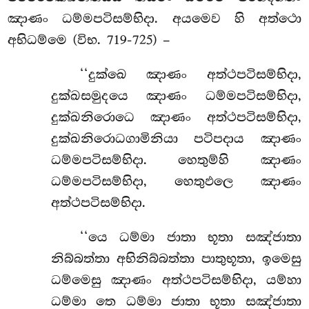
ඤාණං ධම්මපටිසම්භිදා. අයමෙව හි අත්ථො
අභිධම්මෙ (විභ. 719-725) –
‘‘දුක්ඛෙ ඤාණං අත්ථපටිසම්භිදා,
දුක්ඛසමුදයෙ ඤාණං ධම්මපටිසම්භිදා,
දුක්ඛනිරොධෙ ඤාණං අත්ථපටිසම්භිදා,
දුක්ඛනිරොධගාමිනියා පටිපදාය ඤාණං
ධම්මපටිසම්භිදා. හෙතුම්හි ඤාණං
ධම්මපටිසම්භිදා, හෙතුඵලෙ ඤාණං
අත්ථපටිසම්භිදා.
‘‘යෙ
ධම්මා ජාතා භූතා සඤ්ජාතා
නිබ්බත්තා අභිනිබ්බත්තා පාතුභූතා, ඉමෙසු
ධම්මෙසු ඤාණං අත්ථපටිසම්භිදා, යම්හා
ධම්මා තෙ ධම්මා ජාතා භූතා සඤ්ජාතා