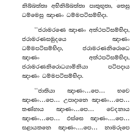
නිබ්බත්තා අභිනිබ්බත්තා පාතුභූතා, තෙසු
ධම්මෙසු ඤාණං ධම්මපටිසම්භිදා.
‘‘ජරාමරණෙ ඤාණං අත්ථපටිසම්භිදා,
ජරාමරණසමුදයෙ ඤාණං
ධම්මපටිසම්භිදා, ජරාමරණනිරොධෙ
ඤාණං අත්ථපටිසම්භිදා,
ජරාමරණනිරොධගාමිනියා පටිපදාය
ඤාණං ධම්මපටිසම්භිදා.
‘‘ජාතියා ඤාණං…පෙ… භවෙ
ඤාණං…පෙ… උපාදානෙ ඤාණං…පෙ…
තණ්හාය ඤාණං…පෙ… වෙදනාය
ඤාණං…පෙ… ඵස්සෙ ඤාණං….පෙ…
සළායතනෙ ඤාණං….පෙ… නාමරූපෙ