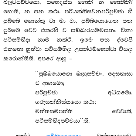
බලවපච්චයො, පභෙදස්ස
හොති න හොතීති?
හොති, න පන තථා. පරියත්තිසවනපරිපුච්ඡා හි
පුබ්බෙ හොන්තු වා මා වා, පුබ්බයොගෙන පන
පුබ්බෙ චෙව එතරහි ච සඞ්ඛාරසම්මසනං විනා
පටිසම්භිදා නාම නත්ථි. ඉමෙ පන ද්වෙපි
එකතො හුත්වා පටිසම්භිදා උපත්ථම්භෙත්වා විසදා
කරොන්තීති. අපරෙ ආහු –
‘‘පුබ්බයොගො බාහුසච්චං, දෙසභාසා
ච ආගමො;
පරිපුච්ඡා අධිගමො,
ගරුසන්නිස්සයො තථා;
මිත්තසම්පත්ති චෙවාති,
පටිසම්භිදපච්චයා’’ති.
තත්ථ
වුත්තනයොව.