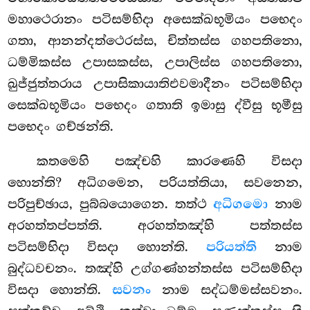
මහාථෙරානං පටිසම්භිදා අසෙක්ඛභූමියං පභෙදං
ගතා, ආනන්දත්ථෙරස්ස, චිත්තස්ස ගහපතිනො,
ධම්මිකස්ස උපාසකස්ස, උපාලිස්ස ගහපතිනො,
ඛුජ්ජුත්තරාය උපාසිකායාතිඑවමාදීනං
පටිසම්භිදා
සෙක්ඛභූමියං පභෙදං ගතාති ඉමාසු ද්වීසු භූමීසු
පභෙදං ගච්ඡන්ති.
කතමෙහි පඤ්චහි කාරණෙහි විසදා
හොන්ති? අධිගමෙන, පරියත්තියා, සවනෙන,
පරිපුච්ඡාය, පුබ්බයොගෙන. තත්ථ
අධිගමො
නාම
අරහත්තප්පත්ති. අරහත්තඤ්හි පත්තස්ස
පටිසම්භිදා විසදා හොන්ති.
පරියත්ති
නාම
බුද්ධවචනං. තඤ්හි උග්ගණ්හන්තස්ස පටිසම්භිදා
විසදා හොන්ති.
සවනං
නාම සද්ධම්මස්සවනං.