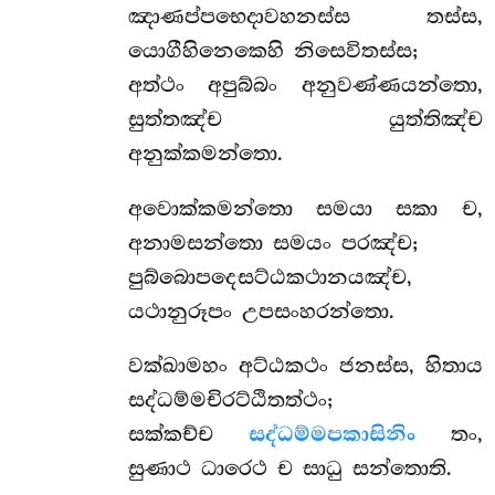
ඤාණප්පභෙදාවහනස්ස තස්ස,
යොගීහිනෙකෙහි නිසෙවිතස්ස;
අත්ථං අපුබ්බං අනුවණ්ණයන්තො,
සුත්තඤ්ච යුත්තිඤ්ච
අනුක්කමන්තො.
අවොක්කමන්තො සමයා සකා ච,
අනාමසන්තො සමයං පරඤ්ච;
පුබ්බොපදෙසට්ඨකථානයඤ්ච,
යථානුරූපං උපසංහරන්තො.
වක්ඛාමහං අට්ඨකථං ජනස්ස, හිතාය
සද්ධම්මචිරට්ඨිතත්ථං;
සක්කච්ච
සද්ධම්මපකාසිනිං
තං,
සුණාථ ධාරෙථ ච සාධු සන්තොති.