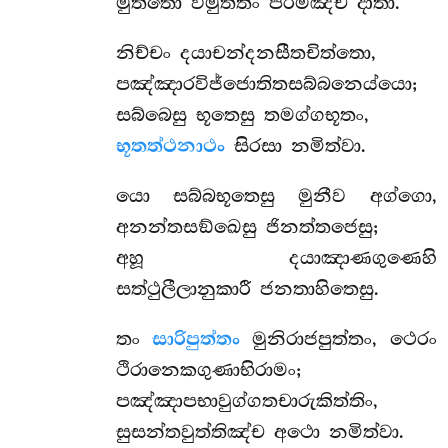
මුත්තො විමුත්තිං පරමඤ්ච දාතා.
නිච්චං දයාචන්දනසීතචිත්තො,
පඤ්ඤාරවිජ්ජොතිතසබ්බනෙය්යො;
සබ්බෙසු භූතෙසු තමග්ගභූතං,
භූතත්ථනාථං
සිරසා නමිත්වා.
යො
සබ්බභූතෙසු මුනීව අග්ගො,
අනන්තසඞ්ඛෙසු ජිනත්තජෙසු;
අහූ දයාඤාණගුණෙහි
සත්ථුලීලානුකාරී ජනතාහිතෙසු.
තං
සාරිපුත්තං
මුනිරාජපුත්තං, ථෙරං
ථිරානෙකගුණාභිරාමං;
පඤ්ඤාපභාවුග්ගතචාරුකිත්තිං,
සුසන්තවුත්තිඤ්ච අථො නමිත්වා.