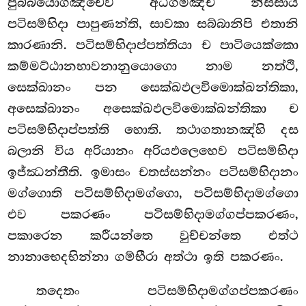
පුබ්බයොගඤ්චෙව අධිගමඤ්ච නිස්සාය
පටිසම්භිදා පාපුණන්ති, සාවකා සබ්බානිපි එතානි
කාරණානි. පටිසම්භිදාප්පත්තියා ච පාටියෙක්කො
කම්මට්ඨානභාවනානුයොගො නාම නත්ථි,
සෙක්ඛානං පන සෙක්ඛඵලවිමොක්ඛන්තිකා,
අසෙක්ඛානං අසෙක්ඛඵලවිමොක්ඛන්තිකා ච
පටිසම්භිදාප්පත්ති හොති. තථාගතානඤ්හි දස
බලානි විය අරියානං අරියඵලෙහෙව පටිසම්භිදා
ඉජ්ඣන්තීති. ඉමාසං චතස්සන්නං පටිසම්භිදානං
මග්ගොති පටිසම්භිදාමග්ගො, පටිසම්භිදාමග්ගො
එව පකරණං පටිසම්භිදාමග්ගප්පකරණං,
පකාරෙන කරීයන්තෙ වුච්චන්තෙ එත්ථ
නානාභෙදභින්නා ගම්භීරා අත්ථා ඉති පකරණං.
තදෙතං පටිසම්භිදාමග්ගප්පකරණං