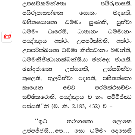
උපසඞ්කමන්තො පයිරුපාසති,
පයිරුපාසන්තො සොතං ඔදහති,
ඔහිතසොතො ධම්මං සුණාති, සුත්වා
ධම්මං ධාරෙති, ධාතානං ධම්මානං
📜
පඤ්ඤාය අත්ථං උපපරික්ඛති, අත්ථං
උපපරික්ඛතො ධම්මා නිජ්ඣානං ඛමන්ති,
ධම්මනිජ්ඣානක්ඛන්තියා ඡන්දො ජායති,
ඡන්දජාතො උස්සහති, උස්සහිත්වා
තුලෙති, තුලයිත්වා
පදහති, පහිතත්තො
කායෙන චෙව පරමත්ථසච්චං
සච්ඡිකරොති, පඤ්ඤාය ච නං පටිවිජ්ඣ
පස්සතී’’ති (ම. නි. 2.183, 432) ච –
‘‘ඉධ තථාගතො ලොකෙ
උප්පජ්ජති…පෙ… සො ධම්මං දෙසෙති