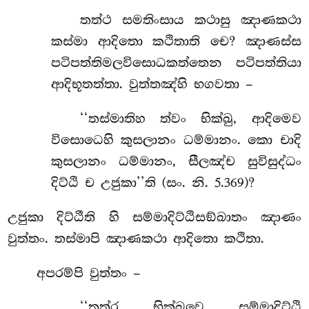
තත්ථ සමතිංසාය කථාසු ඤාණකථා
කස්මා ආදිතො කථිතාති චෙ? ඤාණස්ස
පටිපත්තිමලවිසොධකත්තෙන පටිපත්තියා
ආදිභූතත්තා. වුත්තඤ්හි භගවතා –
‘‘තස්මාතිහ ත්වං භික්ඛු, ආදිමෙව
විසොධෙහි කුසලානං ධම්මානං. කො චාදි
කුසලානං ධම්මානං, සීලඤ්ච සුවිසුද්ධං
දිට්ඨි ච උජුකා’’ති (සං. නි. 5.369)?
උජුකා දිට්ඨීති හි සම්මාදිට්ඨිසඞ්ඛාතං ඤාණං
වුත්තං. තස්මාපි ඤාණකථා ආදිතො කථිතා.
අපරම්පි වුත්තං –
‘‘තත්ර, භික්ඛවෙ, සම්මාදිට්ඨි