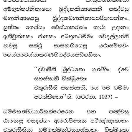
මජ්ඣිමනිකායො සංයුත්තනිකායො
අඞ්ගුත්තරනිකායො ඛුද්දකනිකායොති පඤ්චසු
මහානිකායෙසු ඛුද්දකමහානිකායපරියාපන්නං.
සුත්තං ගෙය්යං වෙය්යාකරණං ගාථා උදානං
ඉතිවුත්තකං ජාතකං අබ්භුතධම්මං වෙදල්ලන්ති
නවසු සත්ථු සාසනඞ්ගෙසු යථාසම්භවං
ගෙය්යවෙය්යාකරණඞ්ගද්වයසඞ්ගහිතං.
‘‘ද්වාසීති
බුද්ධතො ගණ්හිං, ද්වෙ
සහස්සානි භික්ඛුතො;
චතුරාසීති සහස්සානි, යෙ මෙ ධම්මා
පවත්තිනො’’ති. (ථෙරගා. 1027) –
ධම්මභණ්ඩාගාරිකත්ථෙරෙන පන පඤ්චසු
ඨානෙසු එතදග්ගං ආරොපිතෙන පටිඤ්ඤාතානං
චතුරාසීතියා ධම්මක්ඛන්ධසහස්සානං භික්ඛුතො