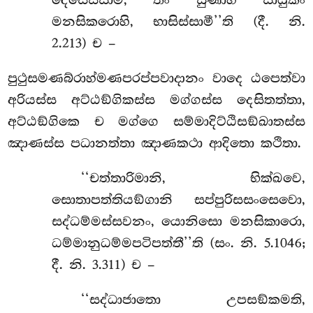
මනසිකරොහි, භාසිස්සාමී’’ති (දී. නි.
2.213) ච –
පුථුසමණබ්රාහ්මණපරප්පවාදානං වාදෙ ඨපෙත්වා
අරියස්ස අට්ඨඞ්ගිකස්ස මග්ගස්ස දෙසිතත්තා,
අට්ඨඞ්ගිකෙ ච මග්ගෙ සම්මාදිට්ඨිසඞ්ඛාතස්ස
ඤාණස්ස පධානත්තා ඤාණකථා ආදිතො කථිතා.
‘‘චත්තාරිමානි, භික්ඛවෙ,
සොතාපත්තියඞ්ගානි සප්පුරිසසංසෙවො,
සද්ධම්මස්සවනං, යොනිසො මනසිකාරො,
ධම්මානුධම්මපටිපත්තී’’ති (සං. නි. 5.1046;
දී. නි. 3.311) ච –
‘‘සද්ධාජාතො උපසඞ්කමති,