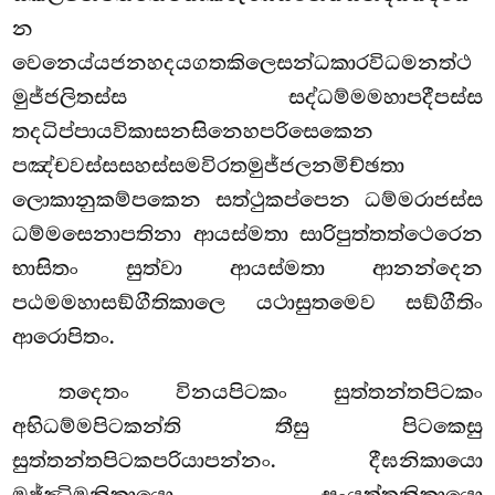
න
වෙනෙය්යජනහදයගතකිලෙසන්ධකාරවිධමනත්ථ
මුජ්ජලිතස්ස සද්ධම්මමහාපදීපස්ස
තදධිප්පායවිකාසනසිනෙහපරිසෙකෙන
පඤ්චවස්සසහස්සමවිරතමුජ්ජලනමිච්ඡතා
ලොකානුකම්පකෙන සත්ථුකප්පෙන ධම්මරාජස්ස
ධම්මසෙනාපතිනා ආයස්මතා සාරිපුත්තත්ථෙරෙන
භාසිතං සුත්වා ආයස්මතා ආනන්දෙන
පඨමමහාසඞ්ගීතිකාලෙ යථාසුතමෙව සඞ්ගීතිං
ආරොපිතං.
තදෙතං විනයපිටකං සුත්තන්තපිටකං
අභිධම්මපිටකන්ති තීසු පිටකෙසු
සුත්තන්තපිටකපරියාපන්නං. දීඝනිකායො