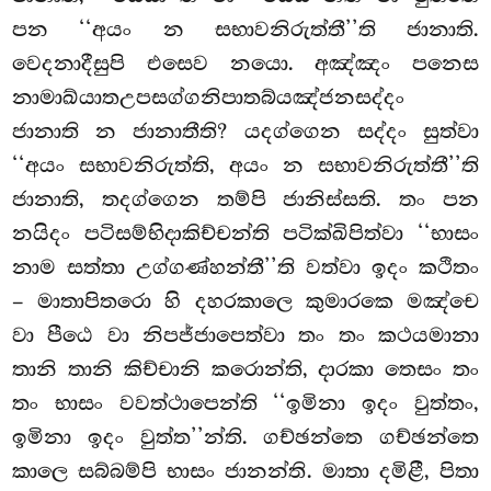
පන ‘‘අයං න සභාවනිරුත්තී’’ති ජානාති.
වෙදනාදීසුපි එසෙව නයො. අඤ්ඤං පනෙස
නාමාඛ්යාතඋපසග්ගනිපාතබ්යඤ්ජනසද්දං
ජානාති න ජානාතීති? යදග්ගෙන සද්දං සුත්වා
‘‘අයං සභාවනිරුත්ති, අයං න සභාවනිරුත්තී’’ති
ජානාති, තදග්ගෙන තම්පි ජානිස්සති. තං පන
නයිදං පටිසම්භිදාකිච්චන්ති පටික්ඛිපිත්වා ‘‘භාසං
නාම සත්තා උග්ගණ්හන්තී’’ති වත්වා ඉදං කථිතං
– මාතාපිතරො හි දහරකාලෙ කුමාරකෙ මඤ්චෙ
වා පීඨෙ වා නිපජ්ජාපෙත්වා තං තං කථයමානා
තානි තානි කිච්චානි කරොන්ති, දාරකා තෙසං තං
තං භාසං වවත්ථාපෙන්ති ‘‘ඉමිනා ඉදං වුත්තං,
ඉමිනා ඉදං වුත්ත’’න්ති. ගච්ඡන්තෙ ගච්ඡන්තෙ
කාලෙ සබ්බම්පි භාසං ජානන්ති. මාතා දමිළී, පිතා