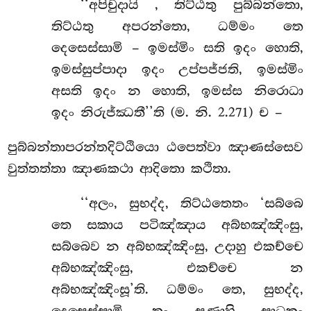
‘‘අපිචුදායි
, තිට්ඨතු පුබ්බන්තො,
තිට්ඨතු අපරන්තො, ධම්මං
තෙ
දෙසෙස්සාමි – ඉමස්මිං සති ඉදං හොති,
ඉමස්සුප්පාදා ඉදං උප්පජ්ජති, ඉමස්මිං
අසති ඉදං න හොති, ඉමස්ස නිරොධා
ඉදං නිරුජ්ඣතී’’ති (ම. නි. 2.271) ච –
පුබ්බන්තාපරන්තදිට්ඨියො ඨපෙත්වා ඤාණස්සෙව
වුත්තත්තා ඤාණකථා ආදිතො කථිතා.
‘‘අලං, සුභද්ද, තිට්ඨතෙතං ‘සබ්බෙ
තෙ සකාය පටිඤ්ඤාය අබ්භඤ්ඤිංසු,
සබ්බෙව න අබ්භඤ්ඤිංසු, උදාහු එකච්චෙ
අබ්භඤ්ඤිංසු, එකච්චෙ න
අබ්භඤ්ඤිංසූ’ති. ධම්මං තෙ, සුභද්ද,
දෙසෙස්සාමි, තං සුණාහි සාධුකං