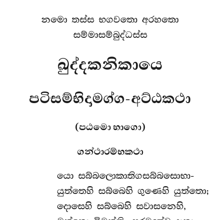
නමො තස්ස භගවතො අරහතො
සම්මාසම්බුද්ධස්ස
ඛුද්දකනිකායෙ
පටිසම්භිදාමග්ග-අට්ඨකථා
(පඨමො භාගො)
ගන්ථාරම්භකථා
යො
සබ්බලොකාතිගසබ්බසොභා-
යුත්තෙහි සබ්බෙහි ගුණෙහි යුත්තො;
දොසෙහි සබ්බෙහි සවාසනෙහි,