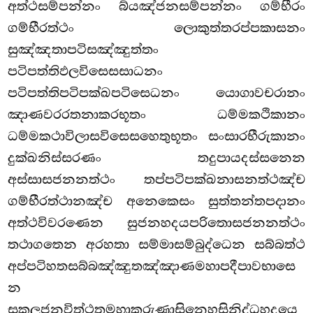
අත්ථසම්පන්නං බ්යඤ්ජනසම්පන්නං ගම්භීරං
ගම්භීරත්ථං ලොකුත්තරප්පකාසනං
සුඤ්ඤතාපටිසඤ්ඤුත්තං
පටිපත්තිඵලවිසෙසසාධනං
පටිපත්තිපටිපක්ඛපටිසෙධනං
යොගාවචරානං
ඤාණවරරතනාකරභූතං ධම්මකථිකානං
ධම්මකථාවිලාසවිසෙසහෙතුභූතං සංසාරභීරුකානං
දුක්ඛනිස්සරණං තදුපායදස්සනෙන
අස්සාසජනනත්ථං තප්පටිපක්ඛනාසනත්ථඤ්ච
ගම්භීරත්ථානඤ්ච අනෙකෙසං සුත්තන්තපදානං
අත්ථවිවරණෙන
සුජනහදයපරිතොසජනනත්ථං
තථාගතෙන අරහතා සම්මාසම්බුද්ධෙන සබ්බත්ථ
අප්පටිහතසබ්බඤ්ඤුතඤ්ඤාණමහාපදීපාවභාසෙ
න
සකලජනවිත්ථතමහාකරුණාසිනෙහසිනිද්ධහදයෙ