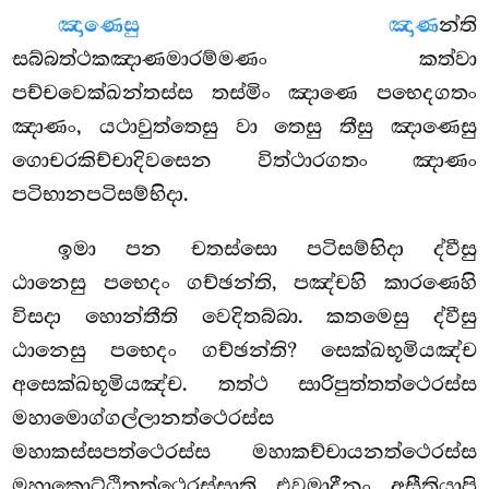
ඤාණෙසු ඤාණ
න්ති
සබ්බත්ථකඤාණමාරම්මණං කත්වා
පච්චවෙක්ඛන්තස්ස තස්මිං ඤාණෙ පභෙදගතං
ඤාණං, යථාවුත්තෙසු වා තෙසු තීසු ඤාණෙසු
ගොචරකිච්චාදිවසෙන විත්ථාරගතං ඤාණං
පටිභානපටිසම්භිදා.
ඉමා පන චතස්සො පටිසම්භිදා ද්වීසු
ඨානෙසු පභෙදං ගච්ඡන්ති, පඤ්චහි කාරණෙහි
විසදා
හොන්තීති වෙදිතබ්බා. කතමෙසු ද්වීසු
ඨානෙසු පභෙදං ගච්ඡන්ති? සෙක්ඛභූමියඤ්ච
අසෙක්ඛභූමියඤ්ච. තත්ථ සාරිපුත්තත්ථෙරස්ස
මහාමොග්ගල්ලානත්ථෙරස්ස
මහාකස්සපත්ථෙරස්ස මහාකච්චායනත්ථෙරස්ස
මහාකොට්ඨිතත්ථෙරස්සාති එවමාදීනං අසීතියාපි