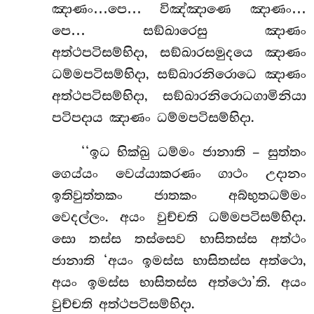
ඤාණං…පෙ… විඤ්ඤාණෙ ඤාණං…
පෙ… සඞ්ඛාරෙසු ඤාණං
අත්ථපටිසම්භිදා, සඞ්ඛාරසමුදයෙ ඤාණං
ධම්මපටිසම්භිදා, සඞ්ඛාරනිරොධෙ ඤාණං
අත්ථපටිසම්භිදා, සඞ්ඛාරනිරොධගාමිනියා
පටිපදාය ඤාණං ධම්මපටිසම්භිදා.
‘‘ඉධ භික්ඛු ධම්මං ජානාති – සුත්තං
ගෙය්යං වෙය්යාකරණං ගාථං උදානං
ඉතිවුත්තකං ජාතකං අබ්භුතධම්මං
වෙදල්ලං. අයං වුච්චති ධම්මපටිසම්භිදා.
සො තස්ස තස්සෙව භාසිතස්ස අත්ථං
ජානාති ‘අයං ඉමස්ස භාසිතස්ස අත්ථො,
අයං ඉමස්ස භාසිතස්ස අත්ථො’ති. අයං
වුච්චති අත්ථපටිසම්භිදා.