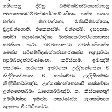
ගහිතෙසු ද්වීසු ධම්මක්ඛන්ධසහස්සෙසු
අනෙකසතධම්මක්ඛන්ධසඞ්ගහිතං. තස්ස තයො
වග්ගා – මහාවග්ගො, මජ්ඣිමවග්ගො,
චූළවග්ගොති. එකෙකස්මිං වග්ගස්මිං දසදසකං
කත්වා ඤාණකථාදිකා මාතිකාකථාපරියොසානා
සමතිංස කථා. එවමනෙකධා වවත්ථාපිතස්ස
ඉමස්ස පටිසම්භිදාමග්ගප්පකරණස්ස අනුපුබ්බං
අපුබ්බපදත්ථවණ්ණනං
කරිස්සාම. ඉමඤ්හි
පකරණං පාඨතො අත්ථතො උද්දිසන්තෙන ච
නිද්දිසන්තෙන ච සක්කච්චං උද්දිසිතබ්බං
නිද්දිසිතබ්බඤ්ච, උග්ගණ්හන්තෙනාපි සක්කච්චං
උග්ගහෙතබ්බං ධාරෙතබ්බඤ්ච. තං කිස්සහෙතු?
ගම්භීරත්තා ඉමස්ස පකරණස්ස ලොකහිතාය
ලොකෙ චිරට්ඨිතත්ථං.