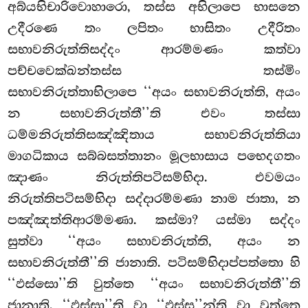
අබ්යභිචාරිවොහාරො, තස්ස අභිලාපෙ භාසනෙ
උදීරණෙ
තං ලපිතං භාසිතං උදීරිතං
සභාවනිරුත්තිසද්දං ආරම්මණං කත්වා
පච්චවෙක්ඛන්තස්ස තස්මිං
සභාවනිරුත්තාභිලාපෙ ‘‘අයං සභාවනිරුත්ති, අයං
න සභාවනිරුත්තී’’ති එවං තස්සා
ධම්මනිරුත්තිසඤ්ඤිතාය සභාවනිරුත්තියා
මාගධිකාය සබ්බසත්තානං මූලභාසාය පභෙදගතං
ඤාණං නිරුත්තිපටිසම්භිදා. එවමයං
නිරුත්තිපටිසම්භිදා සද්දාරම්මණා නාම ජාතා, න
පඤ්ඤත්තිආරම්මණා. කස්මා? යස්මා සද්දං
සුත්වා ‘‘අයං සභාවනිරුත්ති, අයං න
සභාවනිරුත්තී’’ති ජානාති. පටිසම්භිදාප්පත්තො හි
‘‘ඵස්සො’’ති වුත්තෙ ‘‘අයං සභාවනිරුත්තී’’ති
ජානාති, ‘‘ඵස්සා’’ති වා ‘‘ඵස්ස’’න්ති වා වුත්තෙ