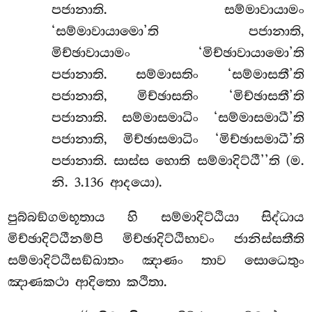
පජානාති. සම්මාවායාමං
‘සම්මාවායාමො’ති පජානාති,
මිච්ඡාවායාමං ‘මිච්ඡාවායාමො’ති
පජානාති. සම්මාසතිං ‘සම්මාසතී’ති
පජානාති, මිච්ඡාසතිං ‘මිච්ඡාසතී’ති
පජානාති. සම්මාසමාධිං ‘සම්මාසමාධී’ති
පජානාති, මිච්ඡාසමාධිං ‘මිච්ඡාසමාධී’ති
පජානාති. සාස්ස හොති සම්මාදිට්ඨී’’ති (ම.
නි. 3.136 ආදයො).
පුබ්බඞ්ගමභූතාය හි සම්මාදිට්ඨියා සිද්ධාය
මිච්ඡාදිට්ඨීනම්පි මිච්ඡාදිට්ඨිභාවං ජානිස්සතීති
සම්මාදිට්ඨිසඞ්ඛාතං ඤාණං තාව සොධෙතුං
ඤාණකථා ආදිතො කථිතා.