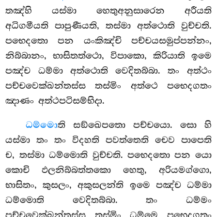
තඤ්හි යස්මා හෙතුඅනුසාරෙන අරීයති
අධිගමීයති පාපුණීයති, තස්මා අත්ථොති වුච්චති.
පභෙදතො පන යංකිඤ්චි පච්චයසමුප්පන්නං,
නිබ්බානං, භාසිතත්ථො, විපාකො, කිරියාති ඉමෙ
පඤ්ච ධම්මා අත්ථොති වෙදිතබ්බා. තං අත්ථං
පච්චවෙක්ඛන්තස්ස තස්මිං අත්ථෙ පභෙදගතං
ඤාණං අත්ථපටිසම්භිදා.
ධම්මො
ති සඞ්ඛෙපතො පච්චයො. සො හි
යස්මා තං තං විදහති පවත්තෙති චෙව පාපෙති
ච, තස්මා ධම්මොති වුච්චති. පභෙදතො පන යො
කොචි ඵලනිබ්බත්තකො හෙතු, අරියමග්ගො,
භාසිතං, කුසලං, අකුසලන්ති ඉමෙ පඤ්ච ධම්මා
ධම්මොති
වෙදිතබ්බා. තං ධම්මං
පච්චවෙක්ඛන්තස්ස තස්මිං ධම්මෙ පභෙදගතං