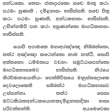
අන්ධකො. තෙසං ජාතදාරකො සචෙ මාතු කථං
පඨමං සුණාති
, දමිළභාසං භාසිස්සති. සචෙ පිතු
කථං පඨමං සුණාති, අන්ධකභාසං භාසිස්සති.
උභින්නම්පි පන කථං අසුණන්තො මාගධිකභාසං
භාසිස්සති.
යොපි අගාමකෙ මහාඅරඤ්ඤෙ නිබ්බත්තො,
තත්ථ අඤ්ඤො කථෙන්තො නාම නත්ථි, සොපි
අත්තනො ධම්මතාය වචනං සමුට්ඨාපෙන්තො
මාගධිකභාසමෙව භාසිස්සති. නිරයෙ
තිරච්ඡානයොනියං පෙත්තිවිසයෙ මනුස්සලොකෙ
දෙවලොකෙති සබ්බත්ථ මාගධිකභාසාව
උස්සන්නා. තත්ථ සෙසා
ඔට්ටකිරාතඅන්ධකයොනකදමිළභාසාදිකා භාසා
පරිවත්තන්ති. අයමෙවෙකා