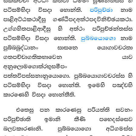
සක්කච්චං අට්ඨිං කත්වා ධම්මං සුණන්තස්ස හි
පටිසම්භිදා විසදා හොන්ති.
පරිපුච්ඡා
නාම
පාළිඅට්ඨකථාදීසු ගණ්ඨිපදඅත්ථපදවිනිච්ඡයකථා.
උග්ගහිතපාළිආදීසු හි අත්ථං පරිපුච්ඡන්තස්ස
පටිසම්භිදා විසදා හොන්ති.
පුබ්බයොගො
නාම
පුබ්බබුද්ධානං සාසනෙ යොගාවචරතා
ගතපච්චාගතිකභාවෙන යාව
අනුලොමගොත්රභුසමීපං
පත්තවිපස්සනානුයොගො. පුබ්බයොගාවචරස්ස හි
පටිසම්භිදා විසදා හොන්ති. ඉමෙහි පඤ්චහි
කාරණෙහි විසදා හොන්තීති.
එතෙසු පන කාරණෙසු පරියත්ති සවනං
පරිපුච්ඡාති ඉමානි තීණි පභෙදස්සෙව
බලවකාරණානි. පුබ්බයොගො අධිගමස්ස