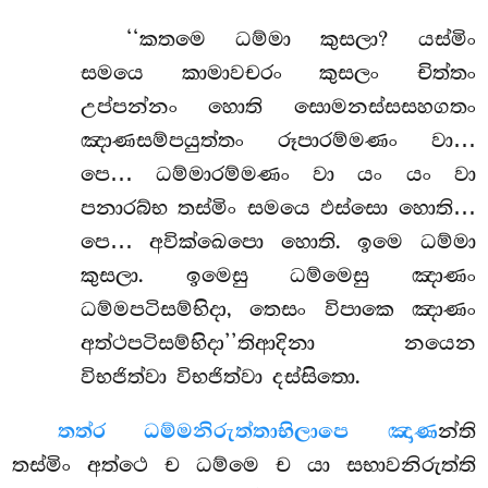
‘‘කතමෙ ධම්මා කුසලා? යස්මිං
සමයෙ කාමාවචරං කුසලං චිත්තං
උප්පන්නං හොති සොමනස්සසහගතං
ඤාණසම්පයුත්තං රූපාරම්මණං වා…
පෙ… ධම්මාරම්මණං වා යං යං වා
පනාරබ්භ තස්මිං සමයෙ ඵස්සො හොති…
පෙ… අවික්ඛෙපො හොති. ඉමෙ ධම්මා
කුසලා. ඉමෙසු
ධම්මෙසු ඤාණං
ධම්මපටිසම්භිදා, තෙසං විපාකෙ ඤාණං
අත්ථපටිසම්භිදා’’තිආදිනා නයෙන
විභජිත්වා විභජිත්වා දස්සිතො.
තත්ර ධම්මනිරුත්තාභිලාපෙ ඤාණ
න්ති
තස්මිං අත්ථෙ ච ධම්මෙ ච යා සභාවනිරුත්ති