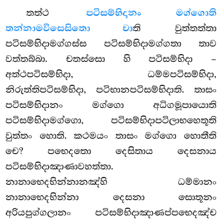
තත්ථ
පටිසම්භිදානං මග්ගොති
තන්නාමවිසෙසිතො චා
ති වුත්තත්තා
පටිසම්භිදාමග්ගස්ස පටිසම්භිදාමග්ගතා තාව
වත්තබ්බා. චතස්සො හි පටිසම්භිදා –
අත්ථපටිසම්භිදා, ධම්මපටිසම්භිදා,
නිරුත්තිපටිසම්භිදා, පටිභානපටිසම්භිදාති. තාසං
පටිසම්භිදානං මග්ගො අධිගමූපායොති
පටිසම්භිදාමග්ගො, පටිසම්භිදාපටිලාභහෙතූති
වුත්තං හොති. කථමයං තාසං මග්ගො හොතීති
චෙ? පභෙදතො දෙසිතාය දෙසනාය
පටිසම්භිදාඤාණාවහත්තා.
නානාභෙදභින්නානඤ්හි
ධම්මානං
නානාභෙදභින්නා දෙසනා සොතූනං
අරියපුග්ගලානං පටිසම්භිදාඤාණප්පභෙදඤ්ච