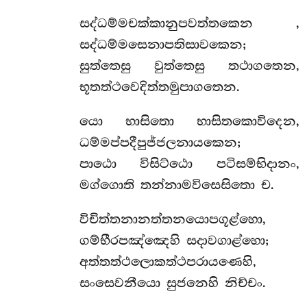
සද්ධම්මචක්කානුපවත්තකෙන
,
සද්ධම්මසෙනාපතිසාවකෙන;
සුත්තෙසු වුත්තෙසු තථාගතෙන,
භූතත්ථවෙදිත්තමුපාගතෙන.
යො
භාසිතො භාසිතකොවිදෙන,
ධම්මප්පදීපුජ්ජලනායකෙන;
පාඨො විසිට්ඨො පටිසම්භිදානං,
මග්ගොති තන්නාමවිසෙසිතො ච.
විචිත්තනානත්තනයොපගූළ්හො,
ගම්භීරපඤ්ඤෙහි සදාවගාළ්හො;
අත්තත්ථලොකත්ථපරායණෙහි,
සංසෙවනීයො සුජනෙහි නිච්චං.