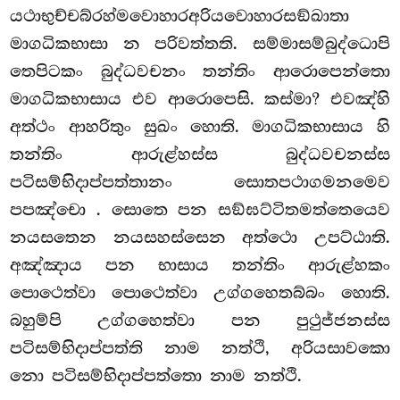
යථාභුච්චබ්රහ්මවොහාරඅරියවොහාරසඞ්ඛාතා
මාගධිකභාසා න පරිවත්තති. සම්මාසම්බුද්ධොපි
තෙපිටකං බුද්ධවචනං තන්තිං ආරොපෙන්තො
මාගධිකභාසාය එව ආරොපෙසි. කස්මා? එවඤ්හි
අත්ථං ආහරිතුං සුඛං හොති. මාගධිකභාසාය හි
තන්තිං ආරුළ්හස්ස බුද්ධවචනස්ස
පටිසම්භිදාප්පත්තානං සොතපථාගමනමෙව
පපඤ්චො
. සොතෙ පන සඞ්ඝට්ටිතමත්තෙයෙව
නයසතෙන නයසහස්සෙන අත්ථො උපට්ඨාති.
අඤ්ඤාය පන භාසාය තන්තිං ආරුළ්හකං
පොථෙත්වා පොථෙත්වා උග්ගහෙතබ්බං හොති.
බහුම්පි උග්ගහෙත්වා පන පුථුජ්ජනස්ස
පටිසම්භිදාප්පත්ති නාම නත්ථි, අරියසාවකො
නො පටිසම්භිදාප්පත්තො නාම නත්ථි.