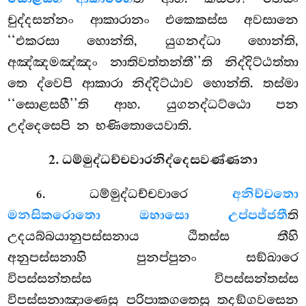
චුද්දසන්නං ආකාරානං එකෙකස්ස අවසානෙ
‘‘එකරසා හොන්ති, යුගනද්ධා හොන්ති,
අඤ්ඤමඤ්ඤං නාතිවත්තන්තී’’ති නිද්දිට්ඨත්තා
තෙ ද්වෙපි ආකාරා නිද්දිට්ඨාව හොන්ති. තස්මා
‘‘සොළසහී’’ති ආහ. යුගනද්ධට්ඨො පන
උද්දෙසෙපි න භණිතොයෙවාති.
2. ධම්මුද්ධච්චවාරනිද්දෙසවණ්ණනා
. ධම්මුද්ධච්චවාරෙ
අනිච්චතො
6
මනසිකරොතො ඔභාසො උප්පජ්ජතී
ති
උදයබ්බයානුපස්සනාය ඨිතස්ස තීහි
අනුපස්සනාහි පුනප්පුනං සඞ්ඛාරෙ
විපස්සන්තස්ස විපස්සන්තස්ස
විපස්සනාඤාණෙසු පරිපාකගතෙසු තදඞ්ගවසෙන