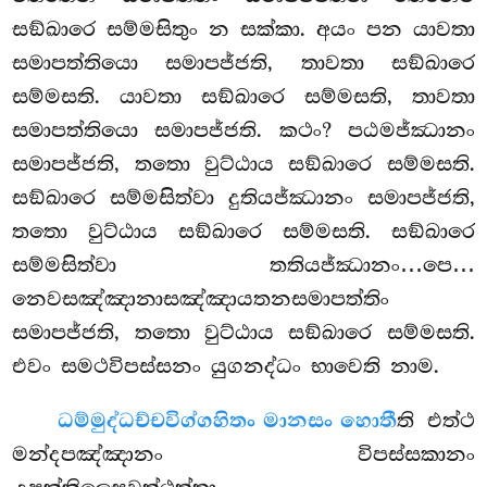
සඞ්ඛාරෙ සම්මසිතුං න සක්කා. අයං පන යාවතා
සමාපත්තියො සමාපජ්ජති, තාවතා සඞ්ඛාරෙ
සම්මසති. යාවතා සඞ්ඛාරෙ සම්මසති, තාවතා
සමාපත්තියො සමාපජ්ජති. කථං? පඨමජ්ඣානං
සමාපජ්ජති, තතො වුට්ඨාය සඞ්ඛාරෙ සම්මසති.
සඞ්ඛාරෙ සම්මසිත්වා දුතියජ්ඣානං සමාපජ්ජති,
තතො වුට්ඨාය සඞ්ඛාරෙ සම්මසති. සඞ්ඛාරෙ
සම්මසිත්වා තතියජ්ඣානං…පෙ…
නෙවසඤ්ඤානාසඤ්ඤායතනසමාපත්තිං
සමාපජ්ජති, තතො වුට්ඨාය සඞ්ඛාරෙ සම්මසති.
එවං සමථවිපස්සනං යුගනද්ධං භාවෙති නාම.
ධම්මුද්ධච්චවිග්ගහිතං මානසං හොතී
ති එත්ථ
මන්දපඤ්ඤානං විපස්සකානං