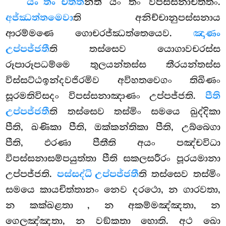
යං තං චිත්ත
න්ති යං තං විපස්සනාචිත්තං.
අජ්ඣත්තමෙවා
ති අනිච්චානුපස්සනාය
ආරම්මණෙ ගොචරජ්ඣත්තෙයෙව.
ඤාණං
උප්පජ්ජතී
ති තස්සෙව යොගාවචරස්ස
රූපාරූපධම්මෙ තුලයන්තස්ස තීරයන්තස්ස
විස්සට්ඨඉන්දවජිරමිව අවිහතවෙගං
තිඛිණං
සූරමතිවිසදං විපස්සනාඤාණං උප්පජ්ජති.
පීති
උප්පජ්ජතී
ති තස්සෙව තස්මිං සමයෙ ඛුද්දිකා
පීති, ඛණිකා පීති, ඔක්කන්තිකා පීති, උබ්බෙගා
පීති, ඵරණා පීතීති අයං පඤ්චවිධා
විපස්සනාසම්පයුත්තා පීති සකලසරීරං පූරයමානා
උප්පජ්ජති.
පස්සද්ධි උප්පජ්ජතී
ති තස්සෙව තස්මිං
සමයෙ කායචිත්තානං නෙව දරථො, න ගාරවතා,
න කක්ඛළතා
, න අකම්මඤ්ඤතා, න
ගෙලඤ්ඤතා, න වඞ්කතා හොති. අථ ඛො