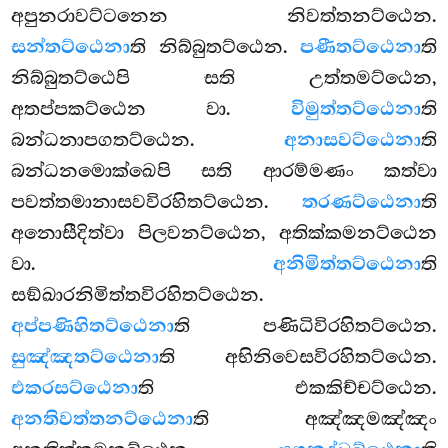
අපුනරාවට්ටනෙන නිවත්තනට්ඨෙන.
සන්තට්ඨෙනා
ති නිබ්බුතට්ඨෙන.
පණීතට්ඨෙනා
ති
නිබ්බුතට්ඨෙපි සති උත්තමට්ඨෙන,
අතප්පකට්ඨෙන වා.
විමුත්තට්ඨෙනා
ති
බන්ධනාපගතට්ඨෙන.
අනාසවට්ඨෙනා
ති
බන්ධනමොක්ඛෙපි සති ආරම්මණං කත්වා
පවත්තමානාසවවිරහිතට්ඨෙන.
තරණට්ඨෙනා
ති
අනොසීදිත්වා පිලවනට්ඨෙන, අතික්කමනට්ඨෙන
වා.
අනිමිත්තට්ඨෙනා
ති
සඞ්ඛාරනිමිත්තවිරහිතට්ඨෙන.
අප්පණිහිතට්ඨෙනා
ති පණිධිවිරහිතට්ඨෙන.
සුඤ්ඤතට්ඨෙනා
ති අභිනිවෙසවිරහිතට්ඨෙන.
එකරසට්ඨෙනා
ති එකකිච්චට්ඨෙන.
අනතිවත්තනට්ඨෙනා
ති අඤ්ඤමඤ්ඤං