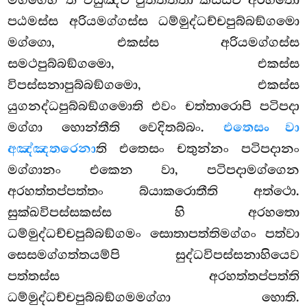
මග්ගෙහී’’ති විසුඤ්ච වුත්තත්තා කස්සචි අරහතො
පඨමස්ස අරියමග්ගස්ස ධම්මුද්ධච්චපුබ්බඞ්ගමො
මග්ගො, එකස්ස අරියමග්ගස්ස
සමථපුබ්බඞ්ගමො, එකස්ස
විපස්සනාපුබ්බඞ්ගමො, එකස්ස
යුගනද්ධපුබ්බඞ්ගමොති එවං චත්තාරොපි පටිපදා
මග්ගා හොන්තීති වෙදිතබ්බං.
එතෙසං වා
අඤ්ඤතරෙනා
ති එතෙසං චතුන්නං පටිපදානං
මග්ගානං එකෙන වා, පටිපදාමග්ගෙන
අරහත්තප්පත්තං බ්යාකරොතීති අත්ථො.
සුක්ඛවිපස්සකස්ස හි අරහතො
ධම්මුද්ධච්චපුබ්බඞ්ගමං සොතාපත්තිමග්ගං පත්වා
සෙසමග්ගත්තයම්පි සුද්ධවිපස්සනාහියෙව
පත්තස්ස අරහත්තප්පත්ති
ධම්මුද්ධච්චපුබ්බඞ්ගමමග්ගා හොති.