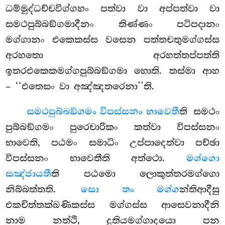
ධම්මුද්ධච්චවිග්ගහං පත්වා වා අප්පත්වා වා
සමථපුබ්බඞ්ගමාදීනං තිණ්ණං පටිපදානං
මග්ගානං එකෙකස්ස වසෙන පත්තචතුමග්ගස්ස
අරහතො අරහත්තප්පත්ති
ඉතරඑකෙකමග්ගපුබ්බඞ්ගමා හොති. තස්මා ආහ
– ‘‘එතෙසං වා අඤ්ඤතරෙනා’’ති.
සමථපුබ්බඞ්ගමං විපස්සනං භාවෙතී
ති සමථං
පුබ්බඞ්ගමං පුරෙචාරිකං කත්වා විපස්සනං
භාවෙති, පඨමං සමාධිං උප්පාදෙත්වා පච්ඡා
විපස්සනං භාවෙතීති අත්ථො.
මග්ගො
සඤ්ජායතී
ති පඨමො ලොකුත්තරමග්ගො
නිබ්බත්තති.
සො තං මග්ග
න්තිආදීසු
එකචිත්තක්ඛණිකස්ස මග්ගස්ස ආසෙවනාදීනි
නාම නත්ථි, දුතියමග්ගාදයො පන