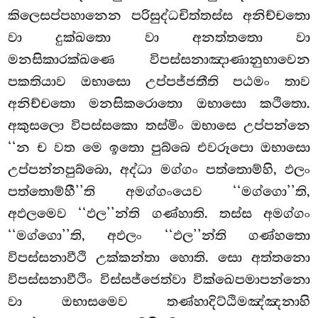
කිලෙසප්පහානෙන පරිසුද්ධචිත්තස්ස අනිච්චතො
වා දුක්ඛතො වා අනත්තතො වා
මනසිකාරක්ඛණෙ විපස්සනාඤාණානුභාවෙන
පකතියාව ඔභාසො උප්පජ්ජතීති පඨමං තාව
අනිච්චතො මනසිකරොතො ඔභාසො කථිතො.
අකුසලො විපස්සකො තස්මිං ඔභාසෙ උප්පන්නෙ
‘‘න ච වත මෙ ඉතො පුබ්බෙ එවරූපො ඔභාසො
උප්පන්නපුබ්බො, අද්ධා මග්ගං පත්තොම්හි, ඵලං
පත්තොම්හී’’ති
අමග්ගංයෙව ‘‘මග්ගො’’ති,
අඵලමෙව ‘‘ඵල’’න්ති ගණ්හාති. තස්ස අමග්ගං
‘‘මග්ගො’’ති, අඵලං ‘‘ඵල’’න්ති ගණ්හතො
විපස්සනාවීථි උක්කන්තා හොති. සො අත්තනො
විපස්සනාවීථිං විස්සජ්ජෙත්වා වික්ඛෙපමාපන්නො
වා ඔභාසමෙව තණ්හාදිට්ඨිමඤ්ඤනාහි