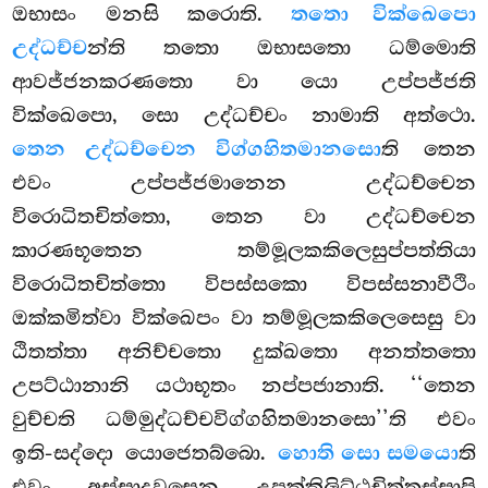
ඔභාසං මනසි කරොති.
තතො වික්ඛෙපො
උද්ධච්ච
න්ති තතො ඔභාසතො ධම්මොති
ආවජ්ජනකරණතො වා යො උප්පජ්ජති
වික්ඛෙපො, සො උද්ධච්චං නාමාති අත්ථො.
තෙන උද්ධච්චෙන විග්ගහිතමානසො
ති තෙන
එවං උප්පජ්ජමානෙන උද්ධච්චෙන
විරොධිතචිත්තො, තෙන වා උද්ධච්චෙන
කාරණභූතෙන තම්මූලකකිලෙසුප්පත්තියා
විරොධිතචිත්තො විපස්සකො විපස්සනාවීථිං
ඔක්කමිත්වා වික්ඛෙපං වා තම්මූලකකිලෙසෙසු වා
ඨිතත්තා අනිච්චතො දුක්ඛතො අනත්තතො
උපට්ඨානානි යථාභූතං නප්පජානාති. ‘‘තෙන
වුච්චති ධම්මුද්ධච්චවිග්ගහිතමානසො’’ති එවං
ඉති-සද්දො යොජෙතබ්බො.
හොති සො සමයො
ති
එවං අස්සාදවසෙන උපක්කිලිට්ඨචිත්තස්සාපි