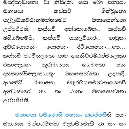
මඤ්ඤමානො වා නිසීදති. සො ඛො පනායං
ඔභාසො කස්සචි භික්ඛුනො
පල්ලඞ්කට්ඨානමත්තමෙව ඔභාසෙන්තො
උප්පජ්ජති, කස්සචි අන්තොගබ්භං, කස්සචි
බහිගබ්භම්පි, කස්සචි සකලවිහාරං, ගාවුතං
අඩ්ඪයොජනං යොජනං ද්වියොජනං…පෙ…
කස්සචි පථවිතලතො යාව අකනිට්ඨබ්රහ්මලොකා
එකාලොකං කුරුමානො. භගවතො පන
දසසහස්සිලොකධාතුං ඔභාසෙන්තො
උදපාදි.
අයඤ්හි ඔභාසො චතුරඞ්ගසමන්නාගතෙපි
අන්ධකාරෙ තං තං ඨානං ඔභාසෙන්තො
උප්පජ්ජති.
ඔභාසො ධම්මොති ඔභාසං ආවජ්ජතී
ති අයං
ඔභාසො මග්ගධම්මො ඵලධම්මොති වා තං තං