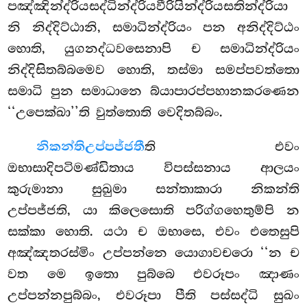
පඤ්ඤින්ද්රියසද්ධින්ද්රියවීරියින්ද්රියසතින්ද්රියා
නි නිද්දිට්ඨානි, සමාධින්ද්රියං පන අනිද්දිට්ඨං
හොති, යුගනද්ධවසෙනාපි ච සමාධින්ද්රියං
නිද්දිසිතබ්බමෙව හොති, තස්මා සමප්පවත්තො
සමාධි පුන සමාධානෙ බ්යාපාරප්පහානකරණෙන
‘‘උපෙක්ඛා’’ති වුත්තොති වෙදිතබ්බං.
නිකන්ති
උප්පජ්ජතී
ති එවං
ඔභාසාදිපටිමණ්ඩිතාය විපස්සනාය ආලයං
කුරුමානා සුඛුමා සන්තාකාරා නිකන්ති
උප්පජ්ජති, යා කිලෙසොති පරිග්ගහෙතුම්පි න
සක්කා හොති. යථා ච ඔභාසෙ, එවං එතෙසුපි
අඤ්ඤතරස්මිං උප්පන්නෙ යොගාවචරො ‘‘න ච
වත මෙ ඉතො පුබ්බෙ එවරූපං ඤාණං
උප්පන්නපුබ්බං, එවරූපා පීති පස්සද්ධි සුඛං