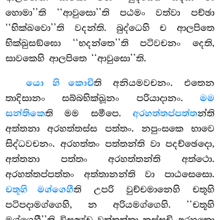
හොමා’’ති ‘‘ආවුසො’’ති පඨමං වත්වා පච්ඡා
‘‘භික්ඛවො’’ති වදන්ති. බුද්ධෙහි ච ආලපිතෙ
භික්ඛුසඞ්ඝො ‘‘භදන්තෙ’’ති පටිවචනං දෙති,
සාවකෙහි ආලපිතෙ ‘‘ආවුසො’’ති.
යො හි කොචී
ති අනියමවචනං. එතෙන
තාදිසානං සබ්බභික්ඛූනං පරියාදානං.
මම
සන්තිකෙ
ති මම සමීපෙ.
අරහත්තප්පත්ත
න්ති
අත්තනා අරහත්තස්ස පත්තං. නපුංසකෙ භාවෙ
සිද්ධවචනං. අරහත්තං පත්තන්ති වා පදච්ඡෙදො,
අත්තනා පත්තං අරහත්තන්ති අත්ථො.
අරහත්තප්පත්තං අත්තානන්ති වා පාඨසෙසො.
චතූහි මග්ගෙහී
ති උපරි වුච්චමානෙහි චතූහි
පටිපදාමග්ගෙහි, න අරියමග්ගෙහි. ‘‘චතූහි