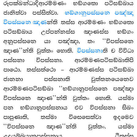
රූපක්ඛන්ධාදිආරම්මණං භඞ්ගතො පටිසඞ්ඛාය
ජානිත්වා පස්සිත්වා.
භඞ්ගානුපස්සනෙ පඤ්ඤා
විපස්සනෙ ඤාණ
න්ති තස්ස ආරම්මණං භඞ්ගතො
පටිසඞ්ඛාය උප්පන්නස්ස ඤාණස්ස භඞ්ගං
අනුපස්සනෙ යා පඤ්ඤා, තං ‘‘විපස්සනෙ
ඤාණ’’න්ති වුත්තං හොති.
විපස්සනා
ති ච විවිධා
පස්සනා විපස්සනා. ආරම්මණපටිසඞ්ඛාතිපි
පාඨො. තස්සත්ථො
– ආරම්මණස්ස පටිසඞ්ඛා
ජානනා පස්සනාති වුත්තනයෙනෙව
ආරම්මණපටිසඞ්ඛා ‘‘භඞ්ගානුපස්සනෙ පඤ්ඤා
විපස්සනෙ ඤාණ’’න්ති වුත්තං හොති. යස්මා
පන භඞ්ගානුපස්සනාය එව විපස්සනා සිඛං
පාපුණාති, තස්මා විසෙසෙත්වා ඉදමෙව
‘‘විපස්සනෙ
ඤාණ’’න්ති වුත්තං. යස්මා
උදයබ්බයානුපස්සනාය ඨිතස්ස