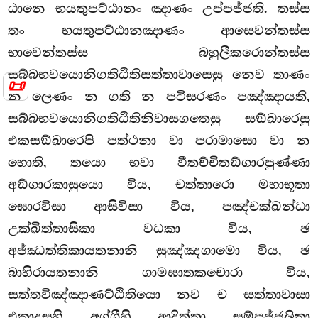
ඨානෙ භයතුපට්ඨානං ඤාණං
උප්පජ්ජති. තස්ස
තං භයතුපට්ඨානඤාණං ආසෙවන්තස්ස
භාවෙන්තස්ස බහුලීකරොන්තස්ස
සබ්බභවයොනිගතිඨිතිසත්තාවාසෙසු නෙව තාණං
📜
න ලෙණං න ගති න පටිසරණං පඤ්ඤායති,
සබ්බභවයොනිගතිඨිතිනිවාසගතෙසු සඞ්ඛාරෙසු
එකසඞ්ඛාරෙපි පත්ථනා වා පරාමාසො
වා න
හොති, තයො භවා වීතච්චිතඞ්ගාරපුණ්ණා
අඞ්ගාරකාසුයො විය, චත්තාරො මහාභූතා
ඝොරවිසා ආසිවිසා විය, පඤ්චක්ඛන්ධා
උක්ඛිත්තාසිකා වධකා විය, ඡ
අජ්ඣත්තිකායතනානි සුඤ්ඤගාමො විය, ඡ
බාහිරායතනානි ගාමඝාතකචොරා විය,
සත්තවිඤ්ඤාණට්ඨිතියො නව ච සත්තාවාසා
එකාදසහි අග්ගීහි ආදිත්තා සම්පජ්ජලිතා