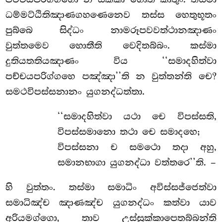
ධම්මට්ඨිතිඤාණගහණෙනෙව තස්ස හෙතුභූතං
පුබ්බෙ සිද්ධං නාමරූපවවත්ථානඤාණං
වුත්තමෙව හොතීති වෙදිතබ්බං. කස්මා
දුතියතතියඤාණං විය ‘‘සමාදහිත්වා
පච්චයපරිග්ගහෙ පඤ්ඤා’’ති න වුත්තන්ති චෙ?
සමථවිපස්සනානං යුගනද්ධත්තා.
‘‘සමාදහිත්වා යථා චෙ විපස්සති,
විපස්සමානො තථා චෙ සමාදහෙ;
විපස්සනා ච සමථො තදා අහු,
සමානභාගා යුගනද්ධා වත්තරෙ’’ති. –
හි වුත්තං. තස්මා සමාධිං අවිස්සජ්ජෙත්වා
සමාධිඤ්ච ඤාණඤ්ච යුගනද්ධං කත්වා යාව
අරියමග්ගො, තාව උස්සුක්කාපෙතබ්බන්ති