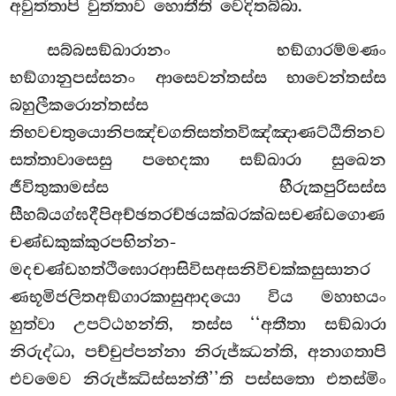
අවුත්තාපි වුත්තාව හොතීති වෙදිතබ්බා.
සබ්බසඞ්ඛාරානං භඞ්ගාරම්මණං
භඞ්ගානුපස්සනං ආසෙවන්තස්ස භාවෙන්තස්ස
බහුලීකරොන්තස්ස
තිභවචතුයොනිපඤ්චගතිසත්තවිඤ්ඤාණට්ඨිතිනව
සත්තාවාසෙසු පභෙදකා සඞ්ඛාරා සුඛෙන
ජීවිතුකාමස්ස භීරුකපුරිසස්ස
සීහබ්යග්ඝදීපිඅච්ඡතරච්ඡයක්ඛරක්ඛසචණ්ඩගොණ
චණ්ඩකුක්කුරපභින්න-
මදචණ්ඩහත්ථිඝොරආසිවිසඅසනිවිචක්කසුසානර
ණභූමිජලිතඅඞ්ගාරකාසුආදයො විය මහාභයං
හුත්වා උපට්ඨහන්ති, තස්ස ‘‘අතීතා සඞ්ඛාරා
නිරුද්ධා, පච්චුප්පන්නා නිරුජ්ඣන්ති, අනාගතාපි
එවමෙව නිරුජ්ඣිස්සන්තී’’ති පස්සතො එතස්මිං