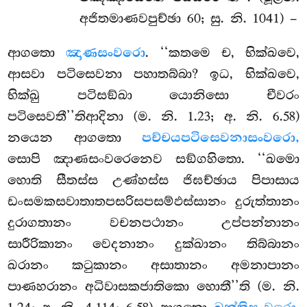
අජිතමාණවපුච්ඡා 60; සු. නි. 1041) –
ආගතො
ඤාණසංවරො
. ‘‘කතමෙ ච, භික්ඛවෙ,
ආසවා පටිසෙවනා පහාතබ්බා? ඉධ, භික්ඛවෙ,
භික්ඛු පටිසඞ්ඛා යොනිසො චීවරං
පටිසෙවතී’’තිආදිනා (ම. නි. 1.23; අ. නි. 6.58)
නයෙන
ආගතො
පච්චයපටිසෙවනාසංවරො,
සොපි ඤාණසංවරෙනෙව සඞ්ගහිතො. ‘‘ඛමො
හොති සීතස්ස උණ්හස්ස ජිඝච්ඡාය පිපාසාය
ඩංසමකසවාතාතපසරිසපසම්ඵස්සානං දුරුත්තානං
දුරාගතානං වචනපථානං උප්පන්නානං
සාරීරිකානං වෙදනානං දුක්ඛානං තිබ්බානං
ඛරානං කටුකානං අසාතානං අමනාපානං
පාණහරානං අධිවාසකජාතිකො හොතී’’ති (ම. නි.