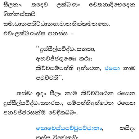
සීලනං, තදෙව ලක්ඛණං චෙතනාදිභෙදෙන
භින්නස්සාපි
සමාධානපතිට්ඨානභාවානතික්කමනතො.
එවංලක්ඛණස්ස පනස්ස –
‘‘දුස්සීල්යවිද්ධංසනතා,
අනවජ්ජගුණො තථා;
කිච්චසම්පත්ති අත්ථෙන,
රසො
නාම
පවුච්චති’’.
තස්මා ඉදං සීලං නාම කිච්චට්ඨෙන රසෙන
දුස්සීල්යවිද්ධංසනරසං, සම්පත්තිඅත්ථෙන රසෙන
අනවජ්ජරසන්ති වෙදිතබ්බං.
සොචෙය්යපච්චුපට්ඨානං
, තයිදං
තස්ස විඤ්ඤුහි;