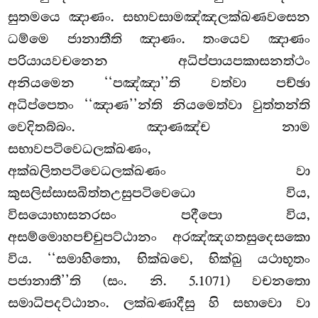
සුතමයෙ ඤාණං. සභාවසාමඤ්ඤලක්ඛණවසෙන
ධම්මෙ ජානාතීති ඤාණං. තංයෙව ඤාණං
පරියායවචනෙන අධිප්පායපකාසනත්ථං
අනියමෙන ‘‘පඤ්ඤා’’ති වත්වා පච්ඡා
අධිප්පෙතං ‘‘ඤාණ’’න්ති නියමෙත්වා වුත්තන්ති
වෙදිතබ්බං. ඤාණඤ්ච නාම
සභාවපටිවෙධලක්ඛණං,
අක්ඛලිතපටිවෙධලක්ඛණං වා
කුසලිස්සාසඛිත්තඋසුපටිවෙධො විය,
විසයොභාසනරසං පදීපො විය,
අසම්මොහපච්චුපට්ඨානං අරඤ්ඤගතසුදෙසකො
විය. ‘‘සමාහිතො, භික්ඛවෙ, භික්ඛු යථාභූතං
පජානාතී’’ති (සං. නි. 5.1071) වචනතො
සමාධිපදට්ඨානං. ලක්ඛණාදීසු හි සභාවො වා