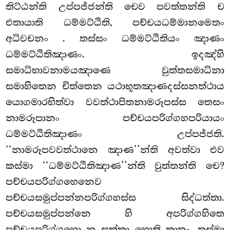
තිට්ඨන්ති උප්පජ්ජන්ති
චෙව පවත්තන්ති ච
එතායාති ධම්මට්ඨිති, පච්චයධම්මානමෙතං
අධිවචනං
. තස්සං ධම්මට්ඨිතියං ඤාණං
ධම්මට්ඨිතිඤාණං. ඉදඤ්හි
සමාධිභාවනාමයඤාණෙ වුත්තසමාධිනා
සමාහිතෙන චිත්තෙන යථාභූතඤාණදස්සනත්ථාය
යොගමාරභිත්වා වවත්ථාපිතනාමරූපස්ස තෙසං
නාමරූපානං පච්චයපරිග්ගහපරියායං
ධම්මට්ඨිතිඤාණං උප්පජ්ජති.
‘‘නාමරූපවවත්ථානෙ ඤාණ’’න්ති අවත්වා එව
කස්මා ‘‘ධම්මට්ඨිතිඤාණ’’න්ති වුත්තන්ති චෙ?
පච්චයපරිග්ගහෙනෙව
පච්චයසමුප්පන්නපරිග්ගහස්ස සිද්ධත්තා.
පච්චයසමුප්පන්නෙ හි අපරිග්ගහිතෙ
පච්චයපරිග්ගහො න සක්කා හොති කාතුං. තස්මා