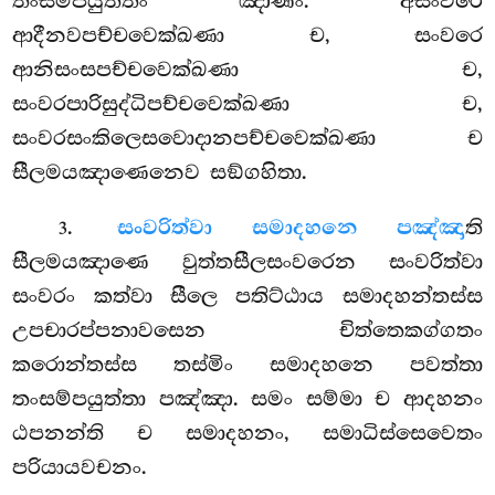
තංසම්පයුත්තං ඤාණං. අසංවරෙ
ආදීනවපච්චවෙක්ඛණා ච, සංවරෙ
ආනිසංසපච්චවෙක්ඛණා
ච,
සංවරපාරිසුද්ධිපච්චවෙක්ඛණා ච,
සංවරසංකිලෙසවොදානපච්චවෙක්ඛණා ච
සීලමයඤාණෙනෙව සඞ්ගහිතා.
.
සංවරිත්වා සමාදහනෙ පඤ්ඤා
ති
3
සීලමයඤාණෙ වුත්තසීලසංවරෙන සංවරිත්වා
සංවරං කත්වා සීලෙ පතිට්ඨාය සමාදහන්තස්ස
උපචාරප්පනාවසෙන චිත්තෙකග්ගතං
කරොන්තස්ස තස්මිං සමාදහනෙ පවත්තා
තංසම්පයුත්තා පඤ්ඤා. සමං සම්මා ච ආදහනං
ඨපනන්ති ච සමාදහනං, සමාධිස්සෙවෙතං
පරියායවචනං.