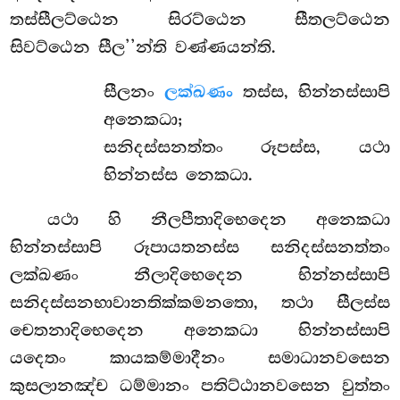
තස්සීලට්ඨෙන සිරට්ඨෙන සීතලට්ඨෙන
සිවට්ඨෙන සීල’’න්ති වණ්ණයන්ති.
සීලනං
ලක්ඛණං
තස්ස, භින්නස්සාපි
අනෙකධා;
සනිදස්සනත්තං රූපස්ස, යථා
භින්නස්ස නෙකධා.
යථා හි නීලපීතාදිභෙදෙන අනෙකධා
භින්නස්සාපි රූපායතනස්ස සනිදස්සනත්තං
ලක්ඛණං නීලාදිභෙදෙන භින්නස්සාපි
සනිදස්සනභාවානතික්කමනතො, තථා සීලස්ස
චෙතනාදිභෙදෙන අනෙකධා භින්නස්සාපි
යදෙතං කායකම්මාදීනං සමාධානවසෙන
කුසලානඤ්ච ධම්මානං පතිට්ඨානවසෙන වුත්තං