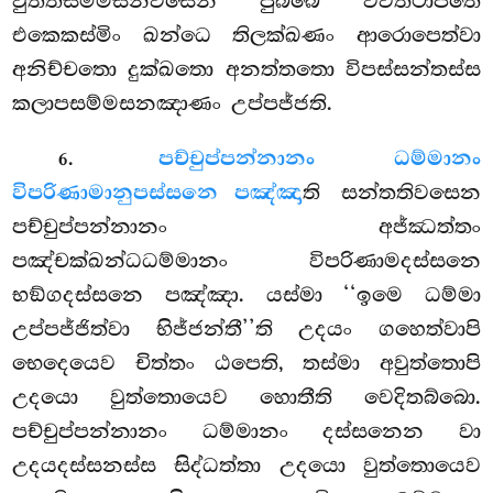
වුත්තසම්මසනවසෙන පුබ්බෙ වවත්ථාපිතෙ
එකෙකස්මිං ඛන්ධෙ තිලක්ඛණං ආරොපෙත්වා
අනිච්චතො දුක්ඛතො අනත්තතො විපස්සන්තස්ස
කලාපසම්මසනඤාණං උප්පජ්ජති.
.
පච්චුප්පන්නානං ධම්මානං
6
විපරිණාමානුපස්සනෙ පඤ්ඤා
ති සන්තතිවසෙන
පච්චුප්පන්නානං අජ්ඣත්තං
පඤ්චක්ඛන්ධධම්මානං විපරිණාමදස්සනෙ
භඞ්ගදස්සනෙ පඤ්ඤා. යස්මා ‘‘ඉමෙ ධම්මා
උප්පජ්ජිත්වා භිජ්ජන්තී’’ති උදයං ගහෙත්වාපි
භෙදෙයෙව චිත්තං ඨපෙති, තස්මා අවුත්තොපි
උදයො වුත්තොයෙව හොතීති වෙදිතබ්බො.
පච්චුප්පන්නානං ධම්මානං දස්සනෙන වා
උදයදස්සනස්ස සිද්ධත්තා උදයො වුත්තොයෙව