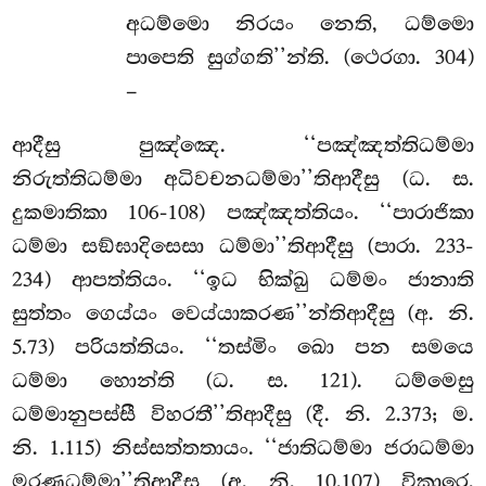
අධම්මො නිරයං නෙති, ධම්මො
පාපෙති සුග්ගති’’න්ති. (ථෙරගා. 304)
–
ආදීසු පුඤ්ඤෙ. ‘‘පඤ්ඤත්තිධම්මා
නිරුත්තිධම්මා අධිවචනධම්මා’’තිආදීසු (ධ. ස.
දුකමාතිකා 106-108) පඤ්ඤත්තියං. ‘‘පාරාජිකා
ධම්මා සඞ්ඝාදිසෙසා ධම්මා’’තිආදීසු (පාරා. 233-
234) ආපත්තියං. ‘‘ඉධ භික්ඛු ධම්මං ජානාති
සුත්තං ගෙය්යං වෙය්යාකරණ’’න්තිආදීසු (අ. නි.
5.73) පරියත්තියං. ‘‘තස්මිං ඛො පන සමයෙ
ධම්මා හොන්ති (ධ. ස. 121). ධම්මෙසු
ධම්මානුපස්සී විහරතී’’තිආදීසු (දී. නි. 2.373; ම.
නි. 1.115) නිස්සත්තතායං. ‘‘ජාතිධම්මා ජරාධම්මා
මරණධම්මා’’තිආදීසු (අ. නි. 10.107) විකාරෙ.