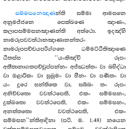
සම්මසනෙ
ඤාණ
න්ති සම්මා ආමසනෙ
අනුමජ්ජනෙ පෙක්ඛණෙ ඤාණං,
කලාපසම්මසනඤාණන්ති අත්ථො. ඉදඤ්හි
නාමරූපවවත්ථානඤාණානන්තරං
නාමරූපපච්චයපරිග්ගහෙ
ධම්මට්ඨිතිඤාණෙ
ඨිතස්ස ‘‘යංකිඤ්චි රූපං
අතීතානාගතපච්චුප්පන්නං අජ්ඣත්තං වා බහිද්ධා
වා ඔළාරිකං වා සුඛුමං වා හීනං වා පණීතං වා
යං දූරෙ සන්තිකෙ වා, සබ්බං තං රූපං
අනිච්චතො වවත්ථපෙති, එකං සම්මසනං,
දුක්ඛතො වවත්ථපෙති, එකං සම්මසනං,
අනත්තතො වවත්ථපෙති, එකං
සම්මසන’’න්තිආදිනා (පටි. ම. 1.48) නයෙන