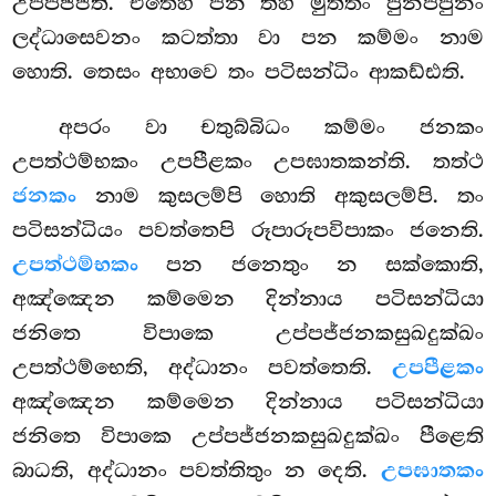
උපපජ්ජති. එතෙහි පන තීහි මුත්තං පුනප්පුනං
ලද්ධාසෙවනං කටත්තා වා පන කම්මං නාම
හොති. තෙසං අභාවෙ තං පටිසන්ධිං ආකඩ්ඪති.
අපරං
වා චතුබ්බිධං කම්මං ජනකං
උපත්ථම්භකං උපපීළකං උපඝාතකන්ති. තත්ථ
ජනකං
නාම කුසලම්පි හොති අකුසලම්පි. තං
පටිසන්ධියං පවත්තෙපි රූපාරූපවිපාකං
ජනෙති.
උපත්ථම්භකං
පන ජනෙතුං න සක්කොති,
අඤ්ඤෙන කම්මෙන දින්නාය පටිසන්ධියා
ජනිතෙ විපාකෙ උප්පජ්ජනකසුඛදුක්ඛං
උපත්ථම්භෙති, අද්ධානං පවත්තෙති.
උපපීළකං
අඤ්ඤෙන කම්මෙන දින්නාය පටිසන්ධියා
ජනිතෙ විපාකෙ උප්පජ්ජනකසුඛදුක්ඛං පීළෙති
බාධති, අද්ධානං පවත්තිතුං න දෙති.
උපඝාතකං