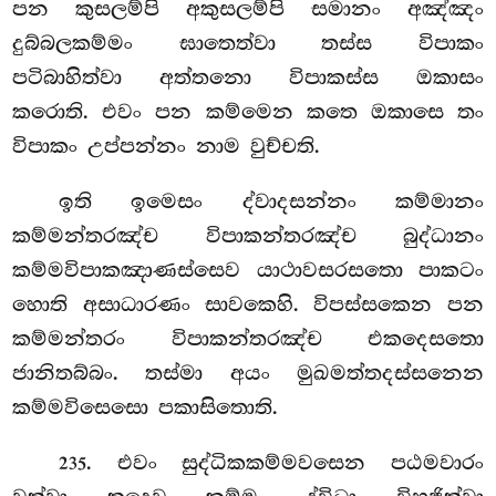
පන කුසලම්පි අකුසලම්පි සමානං අඤ්ඤං
දුබ්බලකම්මං ඝාතෙත්වා තස්ස විපාකං
පටිබාහිත්වා අත්තනො විපාකස්ස ඔකාසං
කරොති. එවං පන කම්මෙන කතෙ ඔකාසෙ තං
විපාකං උප්පන්නං නාම වුච්චති.
ඉති ඉමෙසං ද්වාදසන්නං කම්මානං
කම්මන්තරඤ්ච විපාකන්තරඤ්ච බුද්ධානං
කම්මවිපාකඤාණස්සෙව යාථාවසරසතො පාකටං
හොති අසාධාරණං සාවකෙහි. විපස්සකෙන පන
කම්මන්තරං විපාකන්තරඤ්ච එකදෙසතො
ජානිතබ්බං. තස්මා අයං මුඛමත්තදස්සනෙන
කම්මවිසෙසො පකාසිතොති.
. එවං සුද්ධිකකම්මවසෙන පඨමවාරං
235