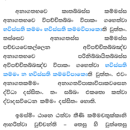
අනාගතභවෙ කාතබ්බස්ස කම්මස්ස
අනාගතභවෙ විපච්චිතබ්බං විපාකං ගහෙත්වා
භවිස්සති කම්මං භවිස්සති කම්මවිපාකො
ති වුත්තං.
තස්සෙව අනාගතස්ස
කම්මස්ස
පච්චයවෙකල්ලෙන අවිපච්චිතබ්බඤ්ච
අනාගතභවෙ පරිනිබ්බායිතබ්බස්ස
අවිපච්චිතබ්බඤ්ච විපාකං ගහෙත්වා
භවිස්සති
කම්මං න භවිස්සති කම්මවිපාකො
ති වුත්තං. එවං
අනාගතකම්මං අනාගතවිපාකාවිපාකවසෙන
ද්විධා දස්සිතං. තං සබ්බං එකතො කත්වා
ද්වාදසවිධෙන කම්මං දස්සිතං හොති.
ඉමස්මිං ඨානෙ ඨත්වා තීණි කම්මචතුක්කානි
ආහරිත්වා වුච්චන්ති – තෙසු හි වුත්තෙසු