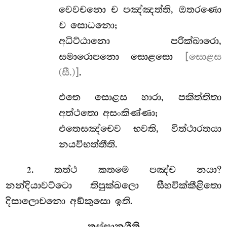
වෙවචනො ච පඤ්ඤත්ති, ඔතරණො
ච සොධනො;
අධිට්ඨානො පරික්ඛාරො,
සමාරොපනො සොළසො
[සොළස
(සී.)]
.
එතෙ සොළස හාරා, පකිත්තිතා
අත්ථතො අසංකිණ්ණා;
එතෙසඤ්චෙව භවති, විත්ථාරතයා
නයවිභත්තීති.
. තත්ථ කතමෙ පඤ්ච නයා?
2
නන්දියාවට්ටො තිපුක්ඛලො සීහවික්කීළිතො
දිසාලොචනො අඞ්කුසො ඉති.
තස්සානුගීති