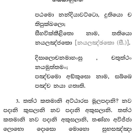
පඨමො නන්දියාවට්ටො, දුතියො ච
තිපුක්ඛලො;
සීහවික්කීළිතො නාම, තතියො
නයලඤ්ජකො
[නයලඤ්ඡකො (සී.)]
.
දිසාලොචනමාහංසු
, චතුත්ථං
නයමුත්තමං;
පඤ්චමො අඞ්කුසො නාම, සබ්බෙ
පඤ්ච නයා ගතාති.
. තත්ථ කතමානි අට්ඨාරස මූලපදානි? නව
3
පදානි කුසලානි නව පදානි අකුසලානි. තත්ථ
කතමානි නව පදානි අකුසලානි, තණ්හා අවිජ්ජා
ලොභො දොසො මොහො සුභසඤ්ඤා