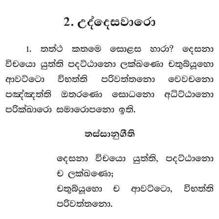
2. උද්දෙසවාරො
. තත්ථ කතමෙ සොළස හාරා? දෙසනා
1
විචයො යුත්ති පදට්ඨානො ලක්ඛණො චතුබ්යූහො
ආවට්ටො විභත්ති පරිවත්තනො වෙවචනො
පඤ්ඤත්ති
ඔතරණො සොධනො අධිට්ඨානො
පරික්ඛාරො සමාරොපනො ඉති.
තස්සානුගීති
දෙසනා
විචයො යුත්ති, පදට්ඨානො
ච ලක්ඛණො;
චතුබ්යූහො ච ආවට්ටො, විභත්ති
පරිවත්තනො.