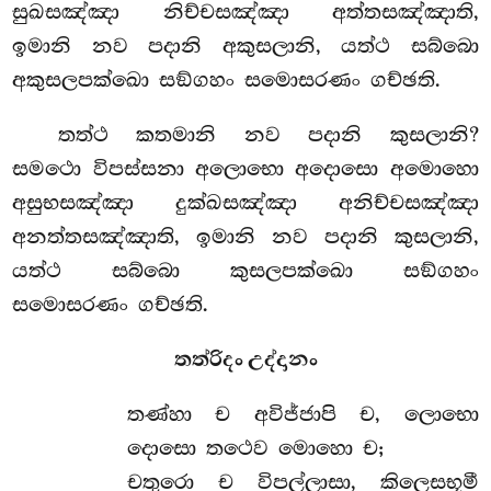
සුඛසඤ්ඤා නිච්චසඤ්ඤා අත්තසඤ්ඤාති,
ඉමානි නව පදානි අකුසලානි, යත්ථ සබ්බො
අකුසලපක්ඛො සඞ්ගහං සමොසරණං ගච්ඡති.
තත්ථ කතමානි නව පදානි කුසලානි?
සමථො විපස්සනා අලොභො අදොසො අමොහො
අසුභසඤ්ඤා දුක්ඛසඤ්ඤා අනිච්චසඤ්ඤා
අනත්තසඤ්ඤාති, ඉමානි නව පදානි කුසලානි,
යත්ථ සබ්බො කුසලපක්ඛො සඞ්ගහං
සමොසරණං ගච්ඡති.
තත්රිදං උද්දානං
තණ්හා
ච අවිජ්ජාපි ච, ලොභො
දොසො තථෙව මොහො ච;
චතුරො ච විපල්ලාසා, කිලෙසභූමී