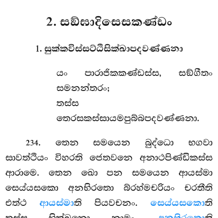
2. සඞ්ඝාදිසෙසකණ්ඩං
1. සුක්කවිස්සට්ඨිසික්ඛාපදවණ්ණනා
යං
පාරාජිකකණ්ඩස්ස, සඞ්ගීතං
සමනන්තරං;
තස්ස
තෙරසකස්සායමපුබ්බපදවණ්ණනා.
. තෙන සමයෙන බුද්ධො භගවා
234
සාවත්ථියං විහරති ජෙතවනෙ අනාථපිණ්ඩිකස්ස
ආරාමෙ. තෙන ඛො පන සමයෙන ආයස්මා
සෙය්යසකො අනභිරතො බ්රහ්මචරියං චරතීති
එත්ථ
ආයස්මා
ති පියවචනං.
සෙය්යසකො
ති
තස්ස භික්ඛුනො නාමං.
ති