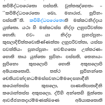
කපිමිද්ධපරෙතො පස්සති. වුත්තඤ්හෙතං –
‘‘කපිමිද්ධපරෙතො ඛො, මහාරාජ, සුපිනං
පස්සතී’’ති.
කපිමිද්ධපරෙතො
ති මක්කටනිද්දාය
යුත්තො. යථා හි මක්කටස්ස නිද්දා ලහුපරිවත්තා
හොති; එවං යා නිද්දා පුනප්පුනං
කුසලාදිචිත්තවොකිණ්ණත්තා ලහුපරිවත්තා, යස්සා
පවත්තියං පුනප්පුනං භවඞ්ගතො උත්තරණං
හොති තාය යුත්තො සුපිනං පස්සති, තෙනායං
සුපිනො කුසලොපි හොති අකුසලොපි
අබ්යාකතොපි. තත්ථ සුපිනන්තෙ
චෙතියවන්දනධම්මස්සවනධම්මදෙසනාදීනි
කරොන්තස්ස කුසලො, පාණාතිපාතාදීනි
කරොන්තස්ස අකුසලො, ද්වීහි අන්තෙහි මුත්තො
ආවජ්ජනතදාරම්මණක්ඛණෙ අබ්යාකතොති