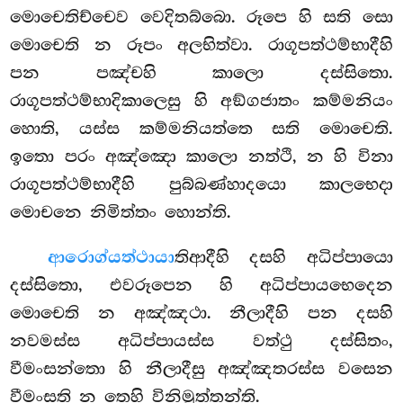
මොචෙතිච්චෙව වෙදිතබ්බො. රූපෙ හි
සති සො
මොචෙති න රූපං අලභිත්වා. රාගූපත්ථම්භාදීහි
පන පඤ්චහි කාලො දස්සිතො.
රාගූපත්ථම්භාදිකාලෙසු හි අඞ්ගජාතං කම්මනියං
හොති, යස්ස කම්මනියත්තෙ සති මොචෙති.
ඉතො පරං අඤ්ඤො කාලො නත්ථි, න හි විනා
රාගූපත්ථම්භාදීහි පුබ්බණ්හාදයො කාලභෙදා
මොචනෙ නිමිත්තං හොන්ති.
ආරොග්යත්ථායා
තිආදීහි
දසහි අධිප්පායො
දස්සිතො, එවරූපෙන හි අධිප්පායභෙදෙන
මොචෙති න අඤ්ඤථා. නීලාදීහි පන දසහි
නවමස්ස අධිප්පායස්ස වත්ථු දස්සිතං,
වීමංසන්තො හි නීලාදීසු අඤ්ඤතරස්ස වසෙන
වීමංසති න තෙහි විනිමුත්තන්ති.