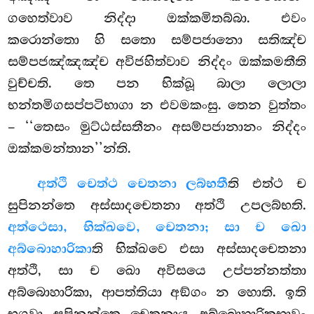
ගහෙත්වාව නිද්දා ඔක්කමිතබ්බා. එවං
කරොන්තො හි සතො සම්පජානො සතිඤ්ච
සම්පජඤ්ඤඤ්ච අවිජහිත්වාව නිද්දං ඔක්කමතීති
වුච්චති. තෙ පන භික්ඛූ බාලා ලොලා
භන්තමිගසප්පටිභාගා න එවමකංසු. තෙන වුත්තං
– ‘‘තෙසං මුට්ඨස්සතීනං අසම්පජානානං නිද්දං
ඔක්කමන්තාන’’න්ති.
අත්ථි චෙත්ථ චෙතනා ලබ්භතී
ති එත්ථ ච
සුපිනන්තෙ අස්සාදචෙතනා අත්ථි උපලබ්භති.
අත්ථෙසා, භික්ඛවෙ, චෙතනා; සා ච ඛො
අබ්බොහාරිකා
ති භික්ඛවෙ එසා අස්සාදචෙතනා
අත්ථි, සා ච ඛො අවිසයෙ උප්පන්නත්තා
අබ්බොහාරිකා, ආපත්තියා අඞ්ගං න හොති. ඉති