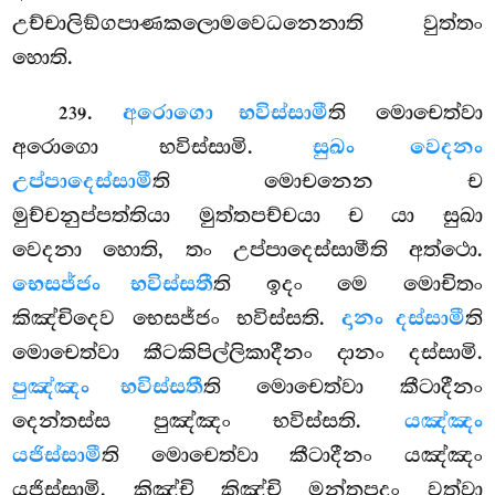
උච්චාලිඞ්ගපාණකලොමවෙධනෙනාති වුත්තං
හොති.
.
අරොගො භවිස්සාමී
ති මොචෙත්වා
239
අරොගො භවිස්සාමි.
සුඛං වෙදනං
උප්පාදෙස්සාමී
ති මොචනෙන ච
මුච්චනුප්පත්තියා මුත්තපච්චයා ච යා සුඛා
වෙදනා හොති, තං උප්පාදෙස්සාමීති අත්ථො.
භෙසජ්ජං භවිස්සතී
ති
ඉදං මෙ මොචිතං
කිඤ්චිදෙව භෙසජ්ජං භවිස්සති.
දානං දස්සාමී
ති
මොචෙත්වා කීටකිපිල්ලිකාදීනං දානං දස්සාමි.
පුඤ්ඤං භවිස්සතී
ති මොචෙත්වා කීටාදීනං
දෙන්තස්ස පුඤ්ඤං භවිස්සති.
යඤ්ඤං
යජිස්සාමී
ති මොචෙත්වා කීටාදීනං යඤ්ඤං
යජිස්සාමි. කිඤ්චි කිඤ්චි මන්තපදං වත්වා