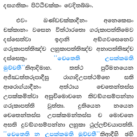
දසගතිකං පිට්ඨිචක්කං වෙදිතබ්බං.
එවං ඛණ්ඩචක්කාදීනං අනෙකෙසං
චක්කානං වසෙන විත්ථාරතො ගරුකාපත්තිමෙව
දස්සෙත්වා ඉදානි අඞ්ගවසෙනෙව
ගරුකාපත්තිඤ්ච ලහුකාපත්තිඤ්ච අනාපත්තිඤ්ච
දස්සෙතුං
‘‘චෙතෙති උපක්කමති
මුච්චතී’’
තිආදිමාහ. තත්ථ පුරිමනයෙන
අජ්ඣත්තරූපාදීසු රාගාදිඋපත්ථම්භෙ සති
ආරොග්යාදීනං අත්ථාය චෙතෙන්තස්ස
උපක්කමිත්වා අසුචිමොචනෙ තිවඞ්ගසම්පන්නා
ගරුකාපත්ති වුත්තා. දුතියෙන නයෙන
චෙතෙන්තස්ස උපක්කමන්තස්ස ච මොචනෙ
අසති දුවඞ්ගසම්පන්නා ලහුකා ථුල්ලච්චයාපත්ති.
‘‘චෙතෙති න උපක්කමති මුච්චතී’’
තිආදීහි ඡහි