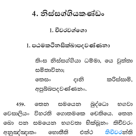
4. නිස්සග්ගියකණ්ඩං
1. චීවරවග්ගො
1. පඨමකථිනසික්ඛාපදවණ්ණනා
තිංස
නිස්සග්ගියා ධම්මා, යෙ වුත්තා
සමිතාවිනා;
තෙසං දානි කරිස්සාමි,
අපුබ්බපදවණ්ණනං.
. තෙන
සමයෙන බුද්ධො භගවා
459
වෙසාලියං විහරති ගොතමකෙ චෙතියෙ. තෙන
ඛො පන සමයෙන භගවතා භික්ඛූනං තිචීවරං
අනුඤ්ඤාතං හොතීති එත්ථ
තිචීවර
න්ති