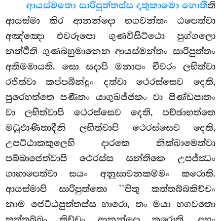
ආයස්මතො සාරිපුත්තස්ස දාතුකාමො හොතී
ති
ආයස්මා කිර ආනන්දො භගවන්තං ඨපෙත්වා
අඤ්ඤො එවරූපො ගුණවිසිට්ඨො පුග්ගලො
නත්ථීති ගුණබහුමානෙන ආයස්මන්තං සාරිපුත්තං
අතිමමායති. සො සදාපි මනාපං චීවරං ලභිත්වා
රජිත්වා කප්පබින්දුං දත්වා ථෙරස්සෙව දෙති,
පුරෙභත්තෙ පණීතං යාගුඛජ්ජකං වා පිණ්ඩපාතං
වා ලභිත්වාපි ථෙරස්සෙව දෙති, පච්ඡාභත්තෙ
මධුඵාණිතාදීනි ලභිත්වාපි ථෙරස්සෙව දෙති,
උපට්ඨාකකුලෙහි දාරකෙ නික්ඛාමෙත්වා
පබ්බාජෙත්වාපි ථෙරස්ස
සන්තිකෙ උපජ්ඣං
ගාහාපෙත්වා සයං අනුසාවනකම්මං කරොති.
ආයස්මාපි සාරිපුත්තො ‘‘පිතු කත්තබ්බකිච්චං
නාම ජෙට්ඨපුත්තස්ස භාරො, තං මයා භගවතො
කත්තබ්බං කිච්චං ආනන්දො කරොති, අහං