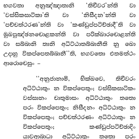
භගවතා අනුඤ්ඤාතානි ‘තිචීවර’න්ති වා
‘වස්සිකසාටිකා’ති වා ‘නිසීදන’න්ති වා
‘පච්චත්ථරණ’න්ති වා ‘කණ්ඩුප්පටිච්ඡාදී’ති වා
මුඛපුඤ්ඡනචොළකන්ති වා පරික්ඛාරචොළන්ති
වා සබ්බානි තානි අධිට්ඨාතබ්බානීති නු ඛො
උදාහු විකප්පෙතබ්බානී’’ති, භගවතො එතමත්ථං
ආරොචෙසුං –
‘‘අනුජානාමි, භික්ඛවෙ, තිචීවරං
අධිට්ඨාතුං න විකප්පෙතුං; වස්සිකසාටිකං
වස්සානං චාතුමාසං අධිට්ඨාතුං තතො
පරං විකප්පෙතුං; නිසීදනං අධිට්ඨාතුං න
විකප්පෙතුං; පච්චත්ථරණං අධිට්ඨාතුං න
විකප්පෙතුං; කණ්ඩුප්පටිච්ඡාදිං
යාවආබාධා අධිට්ඨාතුං තතො පරං