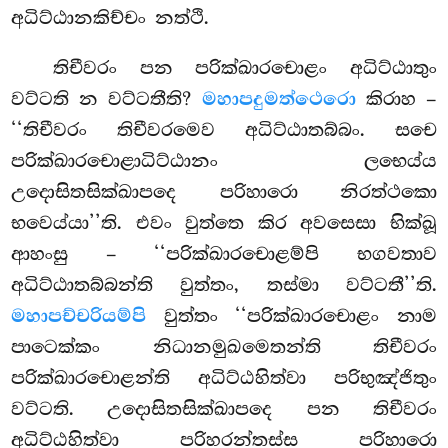
අධිට්ඨානකිච්චං නත්ථි.
තිචීවරං පන පරික්ඛාරචොළං අධිට්ඨාතුං
වට්ටති
න වට්ටතීති?
මහාපදුමත්ථෙරො
කිරාහ –
‘‘තිචීවරං තිචීවරමෙව අධිට්ඨාතබ්බං. සචෙ
පරික්ඛාරචොළාධිට්ඨානං ලභෙය්ය
උදොසිතසික්ඛාපදෙ පරිහාරො නිරත්ථකො
භවෙය්යා’’ති. එවං වුත්තෙ කිර අවසෙසා භික්ඛූ
ආහංසු – ‘‘පරික්ඛාරචොළම්පි භගවතාව
අධිට්ඨාතබ්බන්ති වුත්තං, තස්මා වට්ටතී’’ති.
මහාපච්චරියම්පි
වුත්තං ‘‘පරික්ඛාරචොළං නාම
පාටෙක්කං නිධානමුඛමෙතන්ති තිචීවරං
පරික්ඛාරචොළන්ති අධිට්ඨහිත්වා පරිභුඤ්ජිතුං
වට්ටති. උදොසිතසික්ඛාපදෙ පන තිචීවරං
අධිට්ඨහිත්වා පරිහරන්තස්ස පරිහාරො