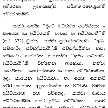
අතිරෙකං ඌනකඤ්ච පරික්ඛාරචොළන්ති
අධිට්ඨාතබ්බං.
තත්ථ යස්මා ‘‘ද්වෙ චීවරස්ස අධිට්ඨානා –
කායෙන වා අධිට්ඨෙති, වාචාය වා අධිට්ඨෙතී’’ති
(පරි. 322) වුත්තං, තස්මා පුරාණසඞ්ඝාටිං ‘‘ඉමං
සඞ්ඝාටිං පච්චුද්ධරාමී’’ති පච්චුද්ධරිත්වා නවං
සඞ්ඝාටිං හත්ථෙන ගහෙත්වා ‘‘ඉමං සඞ්ඝාටිං
අධිට්ඨාමී’’ති චිත්තෙන ආභොගං කත්වා
කායවිකාරං කරොන්තෙන කායෙන අධිට්ඨාතබ්බා.
ඉදං කායෙන අධිට්ඨානං, තං යෙන කෙනචි
සරීරාවයවෙන අඵුසන්තස්ස න වට්ටති. වාචාය
අධිට්ඨානෙ පන වචීභෙදං කත්වා වාචාය
අධිට්ඨාතබ්බා. තත්ර දුවිධං අධිට්ඨානං – සචෙ