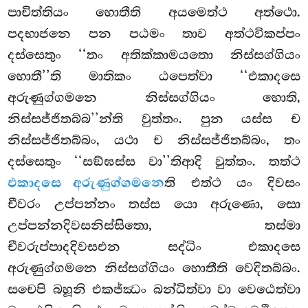
පාචිත්තියං හොතීති අයමෙත්ථ අත්ථො.
පදභාජනෙ පන පඨමං තාව අත්ථවිකප්පං
දස්සෙතුං ‘‘තං අතික්කාමයතො නිස්සග්ගියං
හොතී’’ති මාතිකං ඨපෙත්වා ‘‘එකාදසෙ
අරුණුග්ගමනෙ නිස්සග්ගියං හොති,
නිස්සජ්ජිතබ්බ’’න්ති වුත්තං. පුන යස්ස ච
නිස්සජ්ජිතබ්බං, යථා ච නිස්සජ්ජිතබ්බං, තං
දස්සෙතුං ‘‘සඞ්ඝස්ස වා’’තිආදි වුත්තං. තත්ථ
එකාදසෙ අරුණුග්ගමනෙ
ති එත්ථ යං දිවසං
චීවරං උප්පන්නං තස්ස යො අරුණො, සො
උප්පන්නදිවසනිස්සිතො, තස්මා
චීවරුප්පාදදිවසඑන සද්ධිං එකාදසෙ
අරුණුග්ගමනෙ නිස්සග්ගියං හොතීති වෙදිතබ්බං.
සචෙපි බහූනි එකජ්ඣං බන්ධිත්වා වා වෙඨෙත්වා