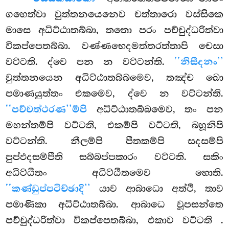
ගහෙත්වා වුත්තනයෙනෙව චත්තාරො වස්සිකෙ
මාසෙ අධිට්ඨාතබ්බා, තතො පරං පච්චුද්ධරිත්වා
විකප්පෙතබ්බා. වණ්ණභෙදමත්තරත්තාපි චෙසා
වට්ටති. ද්වෙ පන න වට්ටන්ති.
‘‘නිසීදනං’’
වුත්තනයෙන අධිට්ඨාතබ්බමෙව, තඤ්ච ඛො
පමාණයුත්තං එකමෙව, ද්වෙ න වට්ටන්ති.
‘‘පච්චත්ථරණ’’ම්පි
අධිට්ඨාතබ්බමෙව, තං පන
මහන්තම්පි වට්ටති, එකම්පි වට්ටති, බහූනිපි
වට්ටන්ති. නීලම්පි පීතකම්පි සදසම්පි
පුප්ඵදසම්පීති සබ්බප්පකාරං වට්ටති. සකිං
අධිට්ඨිතං අධිට්ඨිතමෙව හොති.
‘‘කණ්ඩුප්පටිච්ඡාදි’’
යාව ආබාධො අත්ථි, තාව
පමාණිකා අධිට්ඨාතබ්බා. ආබාධෙ වූපසන්තෙ
පච්චුද්ධරිත්වා විකප්පෙතබ්බා, එකාව වට්ටති
.