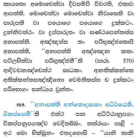
කායතො අමොචෙත්වා දිවසම්පි විචරති, එකාව
ආපත්ති. මොචෙත්වා මොචෙත්වා නිවාසෙති වා
පාරුපති
වා පයොගෙ පයොගෙ දුක්කටං.
දුන්නිවත්ථං වා දුප්පාරුතං වා සණ්ඨපෙන්තස්ස
අනාපත්ති. අඤ්ඤස්ස තං පරිභුඤ්ජතොපි
අනාපත්ති, ‘‘අනාපත්ති අඤ්ඤෙන කතං
පටිලභිත්වා පරිභුඤ්ජතී’’ති (පාරා. 570)
ආදිවචනඤ්චෙත්ථ සාධකං. අනතික්කන්තෙ
අතික්කන්තසඤ්ඤිනො වෙමතිකස්ස ච දුක්කටං
පරිභොගං සන්ධාය වුත්තං.
.
‘‘අනාපත්ති අන්තොදසාහං අධිට්ඨෙති,
469
විකප්පෙතී’’
ති එත්ථ පන අධිට්ඨානුපගං
විකප්පනුපගඤ්ච වෙදිතබ්බං. තත්රායං පාළි –
අථ ඛො භික්ඛූනං එතදහොසි – ‘‘යානි තානි