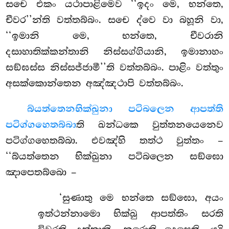
සචෙ එකං යථාපාළිමෙව ‘‘ඉදං මෙ, භන්තෙ,
චීවර’’න්ති වත්තබ්බං. සචෙ ද්වෙ වා බහූනි වා,
‘‘ඉමානි මෙ, භන්තෙ, චීවරානි
දසාහාතික්කන්තානි නිස්සග්ගියානි, ඉමානාහං
සඞ්ඝස්ස නිස්සජ්ජාමී’’ති වත්තබ්බං. පාළිං වත්තුං
අසක්කොන්තෙන අඤ්ඤථාපි වත්තබ්බං.
බ්යත්තෙන
භික්ඛුනා පටිබලෙන ආපත්ති
පටිග්ගහෙතබ්බා
ති ඛන්ධකෙ වුත්තනයෙනෙව
පටිග්ගහෙතබ්බා. එවඤ්හි තත්ථ වුත්තං –
‘‘බ්යත්තෙන භික්ඛුනා පටිබලෙන සඞ්ඝො
ඤාපෙතබ්බො –
‘සුණාතු මෙ භන්තෙ සඞ්ඝො, අයං
ඉත්ථන්නාමො භික්ඛු ආපත්තිං සරති