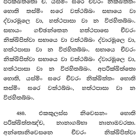
පරික්ඛිත්තො ච. යස්මිං ඝරෙ චීවරං නික්ඛිත්තං
හොති තස්මිං ඝරෙ වත්ථබ්බං සභායෙ වා
ද්වාරමූලෙ වා, හත්ථපාසා වා න විජහිතබ්බං.
සභායං ගච්ඡන්තෙන හත්ථපාසෙ චීවරං
නික්ඛිපිත්වා සභායෙ වා වත්ථබ්බං ද්වාරමූලෙ වා,
හත්ථපාසා වා න විජහිතබ්බං. සභායෙ චීවරං
නික්ඛිපිත්වා සභායෙ වා වත්ථබ්බං ද්වාරමූලෙ වා,
හත්ථපාසා වා න විජහිතබ්බං. අපරික්ඛිත්තො
හොති, යස්මිං ඝරෙ චීවරං නික්ඛිත්තං හොති
තස්මිං ඝරෙ වත්ථබ්බං, හත්ථපාසා වා න
විජහිතබ්බං.
. එකකුලස්ස
නිවෙසනං හොති
480
පරික්ඛිත්තඤ්ච, නානාගබ්භා නානාඔවරකා.
අන්තොනිවෙසනෙ චීවරං නික්ඛිපිත්වා