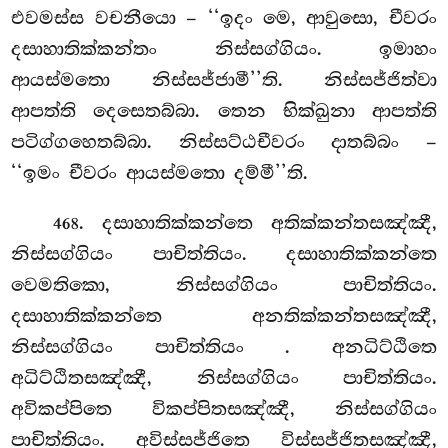
එවමස්ස වචනීයො – ‘‘ඉදං මෙ, ආවුසො, චීවරං
දසාහාතික්කන්තං නිස්සග්ගියං. ඉමාහං
ආයස්මතො නිස්සජ්ජාමී’’ති. නිස්සජ්ජිත්වා
ආපත්ති දෙසෙතබ්බා. තෙන භික්ඛුනා ආපත්ති
පටිග්ගහෙතබ්බා. නිස්සට්ඨචීවරං දාතබ්බං –
‘‘ඉමං චීවරං ආයස්මතො දම්මී’’ති.
. දසාහාතික්කන්තෙ අතික්කන්තසඤ්ඤී,
468
නිස්සග්ගියං පාචිත්තියං. දසාහාතික්කන්තෙ
වෙමතිකො, නිස්සග්ගියං පාචිත්තියං.
දසාහාතික්කන්තෙ අනතික්කන්තසඤ්ඤී,
නිස්සග්ගියං පාචිත්තියං
. අනධිට්ඨිතෙ
අධිට්ඨිතසඤ්ඤී, නිස්සග්ගියං පාචිත්තියං.
අවිකප්පිතෙ විකප්පිතසඤ්ඤී, නිස්සග්ගියං
පාචිත්තියං. අවිස්සජ්ජිතෙ විස්සජ්ජිතසඤ්ඤී,