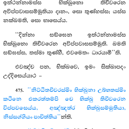
ඉත්ථන්නාමස්ස භික්ඛුනො තිචීවරෙන
අවිප්පවාසසම්මුතියා දානං, සො තුණ්හස්ස; යස්ස
නක්ඛමති, සො භාසෙය්ය.
‘‘දින්නා සඞ්ඝෙන ඉත්ථන්නාමස්ස
භික්ඛුනො තිචීවරෙන අවිප්පවාසසම්මුති. ඛමති
සඞ්ඝස්ස, තස්මා තුණ්හී, එවමෙතං ධාරයාමී’’ති.
එවඤ්ච පන, භික්ඛවෙ, ඉමං සික්ඛාපදං
උද්දිසෙය්යාථ –
.
‘‘නිට්ඨිතචීවරස්මිං භික්ඛුනා උබ්භතස්මිං
475
කථිනෙ එකරත්තම්පි චෙ භික්ඛු තිචීවරෙන
විප්පවසෙය්ය, අඤ්ඤත්ර භික්ඛුසම්මුතියා,
නිස්සග්ගියං පාචිත්තිය’’
න්ති.