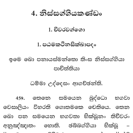
4. නිස්සග්ගියකණ්ඩං
1. චීවරවග්ගො
1. පඨමකථිනසික්ඛාපදං
ඉමෙ
ඛො පනායස්මන්තො තිංස නිස්සග්ගියා
පාචිත්තියා
ධම්මා උද්දෙසං ආගච්ඡන්ති.
. තෙනෙ
සමයෙන බුද්ධො භගවා
459
වෙසාලියං විහරති ගොතමකෙ චෙතියෙ. තෙන
ඛො පන සමයෙන භගවතා භික්ඛූනං තිචීවරං
අනුඤ්ඤාතං හොති. ඡබ්බග්ගියා භික්ඛූ –