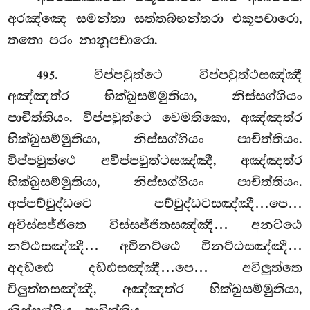
අරඤ්ඤෙ සමන්තා සත්තබ්භන්තරා එකූපචාරො,
තතො පරං නානූපචාරො.
. විප්පවුත්ථෙ විප්පවුත්ථසඤ්ඤී
495
අඤ්ඤත්ර භික්ඛුසම්මුතියා, නිස්සග්ගියං
පාචිත්තියං. විප්පවුත්ථෙ වෙමතිකො, අඤ්ඤත්ර
භික්ඛුසම්මුතියා, නිස්සග්ගියං පාචිත්තියං.
විප්පවුත්ථෙ අවිප්පවුත්ථසඤ්ඤී, අඤ්ඤත්ර
භික්ඛුසම්මුතියා, නිස්සග්ගියං පාචිත්තියං.
අප්පච්චුද්ධටෙ පච්චුද්ධටසඤ්ඤී…පෙ…
අවිස්සජ්ජිතෙ විස්සජ්ජිතසඤ්ඤී… අනට්ඨෙ
නට්ඨසඤ්ඤී… අවිනට්ඨෙ විනට්ඨසඤ්ඤී…
අදඩ්ඪෙ දඩ්ඪසඤ්ඤී…පෙ… අවිලුත්තෙ
විලුත්තසඤ්ඤී, අඤ්ඤත්ර භික්ඛුසම්මුතියා,