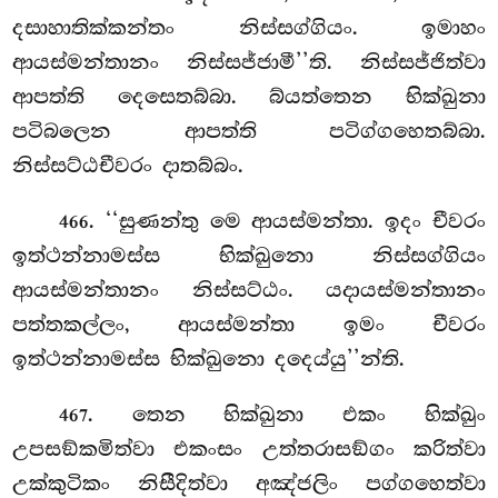
දසාහාතික්කන්තං
නිස්සග්ගියං. ඉමාහං
ආයස්මන්තානං නිස්සජ්ජාමී’’ති. නිස්සජ්ජිත්වා
ආපත්ති දෙසෙතබ්බා. බ්යත්තෙන භික්ඛුනා
පටිබලෙන ආපත්ති පටිග්ගහෙතබ්බා.
නිස්සට්ඨචීවරං දාතබ්බං.
. ‘‘සුණන්තු මෙ ආයස්මන්තා. ඉදං චීවරං
466
ඉත්ථන්නාමස්ස භික්ඛුනො නිස්සග්ගියං
ආයස්මන්තානං නිස්සට්ඨං. යදායස්මන්තානං
පත්තකල්ලං, ආයස්මන්තා ඉමං චීවරං
ඉත්ථන්නාමස්ස භික්ඛුනො දදෙය්යු’’න්ති.
. තෙන භික්ඛුනා එකං භික්ඛුං
467
උපසඞ්කමිත්වා එකංසං උත්තරාසඞ්ගං කරිත්වා
උක්කුටිකං නිසීදිත්වා අඤ්ජලිං පග්ගහෙත්වා