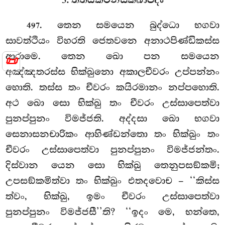
3. තතියකථිනසික්ඛාපදං
. තෙන
සමයෙන බුද්ධො භගවා
497
සාවත්ථියං විහරති ජෙතවනෙ අනාථපිණ්ඩිකස්ස
ආරාමෙ. තෙන ඛො පන සමයෙන
📜
අඤ්ඤතරස්ස භික්ඛුනො අකාලචීවරං උප්පන්නං
හොති. තස්ස තං
චීවරං කයිරමානං නප්පහොති.
අථ ඛො
සො භික්ඛු තං චීවරං උස්සාපෙත්වා
පුනප්පුනං විමජ්ජති. අද්දසා ඛො භගවා
සෙනාසනචාරිකං ආහිණ්ඩන්තො තං භික්ඛුං තං
චීවරං උස්සාපෙත්වා පුනප්පුනං විමජ්ජන්තං.
දිස්වාන යෙන සො භික්ඛු තෙනුපසඞ්කමි;
උපසඞ්කමිත්වා තං භික්ඛුං එතදවොච – ‘‘කිස්ස
ත්වං, භික්ඛු, ඉමං චීවරං උස්සාපෙත්වා
පුනප්පුනං විමජ්ජසී’’ති? ‘‘ඉදං මෙ, භන්තෙ,