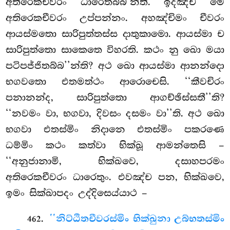
අතිරෙකචීවරං ධාරෙතබ්බ’න්ති. ඉදඤ්ච මෙ
අතිරෙකචීවරං උප්පන්නං. අහඤ්චිමං චීවරං
ආයස්මතො සාරිපුත්තස්ස දාතුකාමො. ආයස්මා ච
සාරිපුත්තො සාකෙතෙ විහරති. කථං නු ඛො මයා
පටිපජ්ජිතබ්බ’’න්ති? අථ ඛො ආයස්මා ආනන්දො
භගවතො එතමත්ථං
ආරොචෙසි. ‘‘කීවචිරං
පනානන්ද, සාරිපුත්තො ආගච්ඡිස්සතී’’ති?
‘‘නවමං වා, භගවා, දිවසං දසමං වා’’ති. අථ ඛො
භගවා එතස්මිං නිදානෙ එතස්මිං පකරණෙ
ධම්මිං කථං කත්වා භික්ඛූ ආමන්තෙසි –
‘‘අනුජානාමි, භික්ඛවෙ, දසාහපරමං
අතිරෙකචීවරං ධාරෙතුං. එවඤ්ච පන, භික්ඛවෙ,
ඉමං සික්ඛාපදං උද්දිසෙය්යාථ –
.
‘‘නිට්ඨිතචීවරස්මිං භික්ඛුනා උබ්භතස්මිං
462