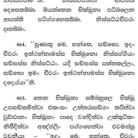
නිස්සජ්ජාමී’’ති. නිස්සජ්ජිත්වා ආපත්ති
දෙසෙතබ්බා. බ්යත්තෙන භික්ඛුනා පටිබලෙන
ආපත්ති
පටිග්ගහෙතබ්බා. නිස්සට්ඨචීවරං
දාතබ්බං.
. ‘‘සුණාතු මෙ, භන්තෙ, සඞ්ඝො. ඉදං
464
චීවරං ඉත්ථන්නාමස්ස භික්ඛුනො නිස්සග්ගියං
සඞ්ඝස්ස නිස්සට්ඨං. යදි සඞ්ඝස්ස පත්තකල්ලං,
සඞ්ඝො ඉමං චීවරං ඉත්ථන්නාමස්ස භික්ඛුනො
දදෙය්යා’’ති.
. තෙන
භික්ඛුනා සම්බහුලෙ භික්ඛූ
465
උපසඞ්කමිත්වා එකංසං උත්තරාසඞ්ගං කරිත්වා
වුඩ්ඪානං භික්ඛූනං පාදෙ වන්දිත්වා උක්කුටිකං
නිසීදිත්වා අඤ්ජලිං පග්ගහෙත්වා එවමස්සු
වචනීයා – ‘‘ඉදං මෙ, භන්තෙ, චීවරං