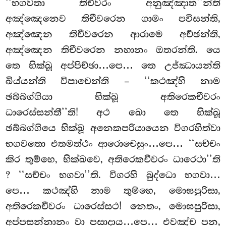
‘‘භගවතා තිචීවරං අනුඤ්ඤාත’’න්ති
අඤ්ඤෙනෙව තිචීවරෙන ගාමං පවිසන්ති,
අඤ්ඤෙන තිචීවරෙන ආරාමෙ අච්ඡන්ති,
අඤ්ඤෙන තිචීවරෙන නහානං ඔතරන්ති. යෙ
තෙ භික්ඛූ අප්පිච්ඡා…පෙ… තෙ උජ්ඣායන්ති
ඛිය්යන්ති විපාචෙන්ති – ‘‘කථඤ්හි නාම
ඡබ්බග්ගියා භික්ඛූ අතිරෙකචීවරං
ධාරෙස්සන්තී’’ති! අථ ඛො තෙ භික්ඛූ
ඡබ්බග්ගියෙ භික්ඛූ අනෙකපරියායෙන විගරහිත්වා
භගවතො එතමත්ථං ආරොචෙසුං…පෙ… ‘‘සච්චං
කිර තුම්හෙ, භික්ඛවෙ, අතිරෙකචීවරං ධාරෙථා’’ති
? ‘‘සච්චං භගවා’’ති. විගරහි බුද්ධො භගවා…
පෙ… කථඤ්හි නාම තුම්හෙ, මොඝපුරිසා,
අතිරෙකචීවරං ධාරෙස්සථ! නෙතං, මොඝපුරිසා,
අප්පසන්නානං වා පසාදාය…පෙ… එවඤ්ච පන,