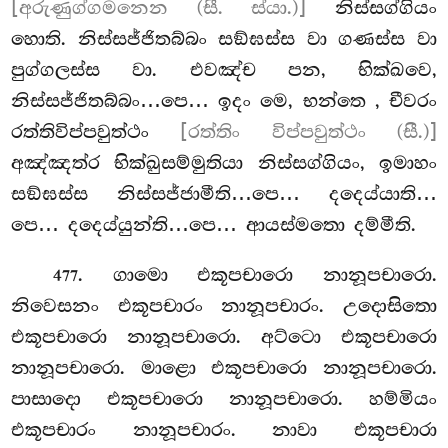
[අරුණුග්ගමනෙන (සී. ස්යා.)]
නිස්සග්ගියං
හොති. නිස්සජ්ජිතබ්බං සඞ්ඝස්ස වා ගණස්ස
වා
පුග්ගලස්ස වා. එවඤ්ච පන, භික්ඛවෙ,
නිස්සජ්ජිතබ්බං…පෙ… ඉදං මෙ, භන්තෙ
, චීවරං
රත්තිවිප්පවුත්ථං
[රත්තිං විප්පවුත්ථං (සී.)]
අඤ්ඤත්ර භික්ඛුසම්මුතියා නිස්සග්ගියං, ඉමාහං
සඞ්ඝස්ස නිස්සජ්ජාමීති…පෙ… දදෙය්යාති…
පෙ… දදෙය්යුන්ති…පෙ… ආයස්මතො දම්මීති.
. ගාමො එකූපචාරො නානූපචාරො.
477
නිවෙසනං එකූපචාරං නානූපචාරං. උදොසිතො
එකූපචාරො නානූපචාරො. අට්ටො එකූපචාරො
නානූපචාරො. මාළො එකූපචාරො නානූපචාරො.
පාසාදො එකූපචාරො නානූපචාරො. හම්මියං
එකූපචාරං නානූපචාරං. නාවා එකූපචාරා