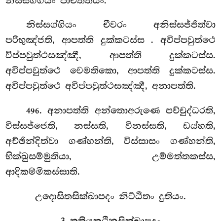
නිස්සග්ගියං පාචිත්තියං.
නිස්සග්ගියං චීවරං අනිස්සජ්ජිත්වා
පරිභුඤ්ජති, ආපත්ති දුක්කටස්ස
. අවිප්පවුත්ථෙ
විප්පවුත්ථසඤ්ඤී, ආපත්ති දුක්කටස්ස.
අවිප්පවුත්ථෙ වෙමතිකො, ආපත්ති දුක්කටස්ස.
අවිප්පවුත්ථෙ අවිප්පවුත්ථසඤ්ඤී, අනාපත්ති.
. අනාපත්ති අන්තොඅරුණෙ පච්චුද්ධරති,
496
විස්සජ්ජෙති, නස්සති, විනස්සති, ඩය්හති,
අච්ඡින්දිත්වා ගණ්හන්ති, විස්සාසං ගණ්හන්ති,
භික්ඛුසම්මුතියා, උම්මත්තකස්ස,
ආදිකම්මිකස්සාති.
උදොසිතසික්ඛාපදං නිට්ඨිතං දුතියං.