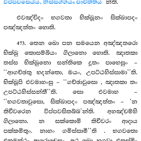
විප්පවසෙය්ය, නිස්සග්ගියං පාචිත්තිය’’
න්ති.
එවඤ්චිදං භගවතා භික්ඛූනං සික්ඛාපදං
පඤ්ඤත්තං හොති.
. තෙන ඛො පන සමයෙන අඤ්ඤතරො
473
භික්ඛු කොසම්බියං ගිලානො හොති. ඤාතකා
තස්ස භික්ඛුනො සන්තිකෙ දූතං පාහෙසුං –
‘‘ආගච්ඡතු භදන්තො, මයං, උපට්ඨහිස්සාමා’’ති.
භික්ඛූපි එවමාහංසු – ‘‘ගච්ඡාවුසො
, ඤාතකා තං
උපට්ඨහිස්සන්තී’’ති. සො එවමාහ –
‘‘භගවතාවුසො, සික්ඛාපදං පඤ්ඤත්තං – ‘න
තිචීවරෙන විප්පවසිතබ්බ’න්ති. අහඤ්චම්හි
ගිලානො. න සක්කොමි තිචීවරං ආදාය
පක්කමිතුං. නාහං ගමිස්සාමී’’ති
. භගවතො
එතමත්ථං ආරොචෙසුං. අථ ඛො භගවා එතස්මිං