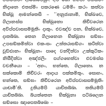
නිදානෙ එතස්මිං පකරණෙ ධම්මිං කථං කත්වා
භික්ඛූ ආමන්තෙසි – ‘‘අනුජානාමි, භික්ඛවෙ,
ගිලානස්ස භික්ඛුනො තිචීවරෙන
අවිප්පවාසසම්මුතිං දාතුං. එවඤ්ච පන, භික්ඛවෙ,
දාතබ්බා. තෙන ගිලානෙන භික්ඛුනා සඞ්ඝං
උපසඞ්කමිත්වා එකංසං උත්තරාසඞ්ගං කරිත්වා
වුඩ්ඪානං භික්ඛූනං පාදෙ වන්දිත්වා උක්කුටිකං
නිසීදිත්වා අඤ්ජලිං පග්ගහෙත්වා එවමස්ස
වචනීයො – ‘අහං, භන්තෙ, ගිලානො. න
සක්කොමි තිචීවරං ආදාය පක්කමිතුං. සොහං,
භන්තෙ, සඞ්ඝං තිචීවරෙන අවිප්පවාසසම්මුතිං
යාචාමී’ති. දුතියම්පි යාචිතබ්බා. තතියම්පි
යාචිතබ්බා. බ්යත්තෙන භික්ඛුනා පටිබලෙන
සඞ්ඝො
ඤාපෙතබ්බො –