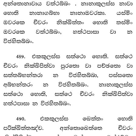
අන්තොනාවාය වත්ථබ්බං
. නානාකුලස්ස නාවා
හොති නානාගබ්භා නානාඔවරකා. යස්මිං
ඔවරකෙ චීවරං නික්ඛිත්තං හොති තස්මිං
ඔවරකෙ වත්ථබ්බං, හත්ථපාසා වා න
විජහිතබ්බං.
. එකකුලස්ස සත්ථො හොති. සත්ථෙ
489
චීවරං නික්ඛිපිත්වා පුරතො වා පච්ඡතො වා
සත්තබ්භන්තරා න විජහිතබ්බා, පස්සතො
අබ්භන්තරං න විජහිතබ්බං. නානාකුලස්ස
සත්ථො හොති, සත්ථෙ චීවරං නික්ඛිපිත්වා
හත්ථපාසා න විජහිතබ්බං.
. එකකුලස්ස ඛෙත්තං හොති
490
පරික්ඛිත්තඤ්ච. අන්තොඛෙත්තෙ චීවරං