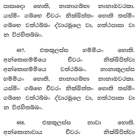
පාසාදො හොති, නානාගබ්භා
නානාඔවරකා.
යස්මිං ගබ්භෙ චීවරං නික්ඛිත්තං හොති තස්මිං
ගබ්භෙ වත්ථබ්බං ද්වාරමූලෙ වා, හත්ථපාසා වා
න විජහිතබ්බං.
. එකකුලස්ස හම්මියං හොති.
487
අන්තොහම්මියෙ චීවරං නික්ඛිපිත්වා
අන්තොහම්මියෙ වත්ථබ්බං. නානාකුලස්ස
හම්මියං හොති, නානාගබ්භා නානාඔවරකා.
යස්මිං ගබ්භෙ චීවරං නික්ඛිත්තං හොති තස්මිං
ගබ්භෙ වත්ථබ්බං ද්වාරමූලෙ වා, හත්ථපාසා වා
න විජහිතබ්බං.
. එකකුලස්ස නාවා හොති.
488
අන්තොනාවාය චීවරං නික්ඛිපිත්වා