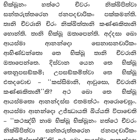
භික්ඛූනං හත්ථෙ චීවරං නික්ඛිපිත්වා
සන්තරුත්තරෙන ජනපදචාරිකං පක්කමන්ති.
තානි චීවරානි චිරං නික්ඛිත්තානි කණ්ණකිතානි
හොන්ති. තානි භික්ඛූ ඔතාපෙන්ති. අද්දසා ඛො
ආයස්මා ආනන්දො සෙනාසනචාරිකං
ආහිණ්ඩන්තො තෙ භික්ඛූ තානි චීවරානි
ඔතාපෙන්තෙ. දිස්වාන යෙන තෙ භික්ඛූ
තෙනුපසඞ්කමි; උපසඞ්කමිත්වා තෙ භික්ඛූ
එතදවොච – ‘‘කස්සිමානි, ආවුසො, චීවරානි
කණ්ණකිතානී’’ති? අථ ඛො තෙ භික්ඛූ
ආයස්මතො
ආනන්දස්ස එතමත්ථං ආරොචෙසුං.
ආයස්මා ආනන්දො උජ්ඣායති ඛිය්යති විපාචෙති
– ‘‘කථඤ්හි නාම භික්ඛූ භික්ඛූනං හත්ථෙ චීවරං
නික්ඛිපිත්වා සන්තරුත්තරෙන ජනපදචාරිකං