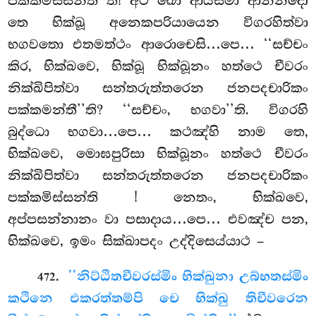
පක්කමිස්සන්තී’’ති! අථ ඛො ආයස්මා ආනන්දො
තෙ භික්ඛූ අනෙකපරියායෙන විගරහිත්වා
භගවතො එතමත්ථං ආරොචෙසි…පෙ… ‘‘සච්චං
කිර, භික්ඛවෙ, භික්ඛූ භික්ඛූනං හත්ථෙ චීවරං
නික්ඛිපිත්වා සන්තරුත්තරෙන ජනපදචාරිකං
පක්කමන්තී’’ති? ‘‘සච්චං, භගවා’’ති. විගරහි
බුද්ධො භගවා…පෙ… කථඤ්හි නාම තෙ,
භික්ඛවෙ, මොඝපුරිසා භික්ඛූනං හත්ථෙ චීවරං
නික්ඛිපිත්වා සන්තරුත්තරෙන ජනපදචාරිකං
පක්කමිස්සන්ති
! නෙතං, භික්ඛවෙ,
අප්පසන්නානං වා පසාදාය…පෙ… එවඤ්ච පන,
භික්ඛවෙ, ඉමං සික්ඛාපදං උද්දිසෙය්යාථ –
.
‘‘නිට්ඨිතචීවරස්මිං භික්ඛුනා උබ්භතස්මිං
472
කථිනෙ එකරත්තම්පි චෙ භික්ඛු තිචීවරෙන