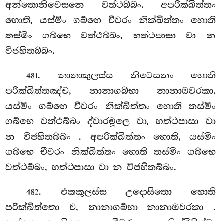
අන්තොනිවෙසනෙ වත්ථබ්බං. අපරික්ඛිත්තං
හොති, යස්මිං ගබ්භෙ චීවරං නික්ඛිත්තං හොති
තස්මිං ගබ්භෙ වත්ථබ්බං, හත්ථපාසා වා න
විජහිතබ්බං.
. නානාකුලස්ස නිවෙසනං හොති
481
පරික්ඛිත්තඤ්ච, නානාගබ්භා නානාඔවරකා.
යස්මිං ගබ්භෙ චීවරං නික්ඛිත්තං හොති තස්මිං
ගබ්භෙ වත්ථබ්බං ද්වාරමූලෙ වා, හත්ථපාසා වා
න විජහිතබ්බං
. අපරික්ඛිත්තං හොති, යස්මිං
ගබ්භෙ චීවරං නික්ඛිත්තං හොති තස්මිං ගබ්භෙ
වත්ථබ්බං, හත්ථපාසා වා
න විජහිතබ්බං.
. එකකුලස්ස උදොසිතො හොති
482
පරික්ඛිත්තො ච, නානාගබ්භා නානාඔවරකා
.