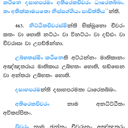
කථිනෙ දසාහපරමං අතිරෙකචීවරං ධාරෙතබ්බං.
තං අතික්කාමයතො නිස්සග්ගියං පාචිත්තිය’’
න්ති.
.
නිට්ඨිතචීවරස්මි
න්ති භික්ඛුනො චීවරං
463
කතං වා හොති නට්ඨං වා විනට්ඨං වා දඩ්ඪං වා
චීවරාසා වා උපච්ඡින්නා.
උබ්භතස්මිං කථිනෙ
ති අට්ඨන්නං මාතිකානං
අඤ්ඤතරාය මාතිකාය උබ්භතං හොති, සඞ්ඝෙන
වා අන්තරා උබ්භතං හොති.
දසාහපරම
න්ති දසාහපරමතා ධාරෙතබ්බං.
අතිරෙකචීවරං
නාම අනධිට්ඨිතං
අවිකප්පිතං.
චීවරං
නාම ඡන්නං චීවරානං අඤ්ඤතරං