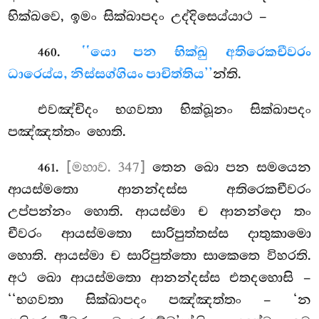
භික්ඛවෙ, ඉමං සික්ඛාපදං උද්දිසෙය්යාථ –
.
‘‘යො පන භික්ඛු අතිරෙකචීවරං
460
ධාරෙය්ය, නිස්සග්ගියං පාචිත්තිය’’
න්ති.
එවඤ්චිදං
භගවතා භික්ඛූනං සික්ඛාපදං
පඤ්ඤත්තං හොති.
.
[මහාව. 347]
තෙන ඛො පන සමයෙන
461
ආයස්මතො ආනන්දස්ස අතිරෙකචීවරං
උප්පන්නං හොති. ආයස්මා ච ආනන්දො තං
චීවරං ආයස්මතො සාරිපුත්තස්ස දාතුකාමො
හොති. ආයස්මා ච සාරිපුත්තො සාකෙතෙ විහරති.
අථ ඛො ආයස්මතො ආනන්දස්ස එතදහොසි –
‘‘භගවතා සික්ඛාපදං පඤ්ඤත්තං – ‘න