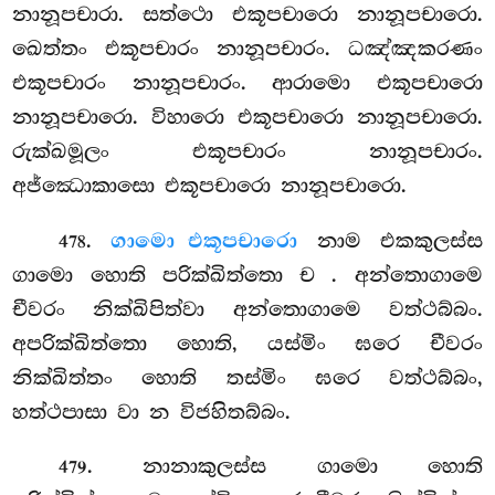
නානූපචාරා. සත්ථො එකූපචාරො නානූපචාරො.
ඛෙත්තං එකූපචාරං නානූපචාරං. ධඤ්ඤකරණං
එකූපචාරං නානූපචාරං. ආරාමො එකූපචාරො
නානූපචාරො. විහාරො එකූපචාරො නානූපචාරො.
රුක්ඛමූලං එකූපචාරං නානූපචාරං.
අජ්ඣොකාසො එකූපචාරො නානූපචාරො.
.
ගාමො එකූපචාරො
නාම එකකුලස්ස
478
ගාමො හොති පරික්ඛිත්තො ච
. අන්තොගාමෙ
චීවරං නික්ඛිපිත්වා අන්තොගාමෙ වත්ථබ්බං.
අපරික්ඛිත්තො හොති, යස්මිං ඝරෙ චීවරං
නික්ඛිත්තං හොති තස්මිං ඝරෙ වත්ථබ්බං,
හත්ථපාසා වා න විජහිතබ්බං.
. නානාකුලස්ස ගාමො හොති
479