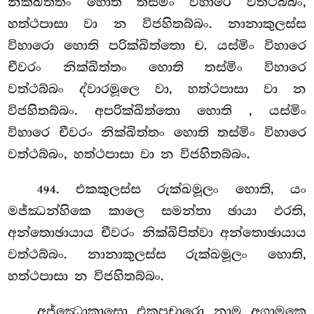
නික්ඛිත්තං හොති තස්මිං විහාරෙ වත්ථබ්බං,
හත්ථපාසා වා න විජහිතබ්බං. නානාකුලස්ස
විහාරො හොති පරික්ඛිත්තො ච. යස්මිං විහාරෙ
චීවරං නික්ඛිත්තං හොති තස්මිං විහාරෙ
වත්ථබ්බං ද්වාරමූලෙ වා, හත්ථපාසා වා න
විජහිතබ්බං. අපරික්ඛිත්තො හොති
, යස්මිං
විහාරෙ චීවරං නික්ඛිත්තං හොති තස්මිං විහාරෙ
වත්ථබ්බං, හත්ථපාසා වා න විජහිතබ්බං.
. එකකුලස්ස
රුක්ඛමූලං හොති, යං
494
මජ්ඣන්හිකෙ කාලෙ සමන්තා ඡායා ඵරති,
අන්තොඡායාය චීවරං නික්ඛිපිත්වා අන්තොඡායාය
වත්ථබ්බං. නානාකුලස්ස රුක්ඛමූලං හොති,
හත්ථපාසා න විජහිතබ්බං.
අජ්ඣොකාසො එකූපචාරො නාම අගාමකෙ