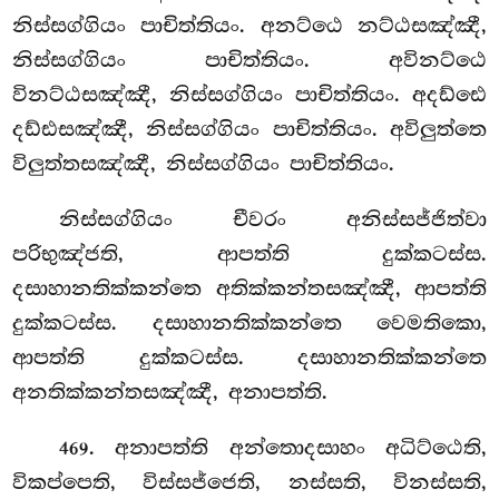
නිස්සග්ගියං පාචිත්තියං. අනට්ඨෙ නට්ඨසඤ්ඤී,
නිස්සග්ගියං පාචිත්තියං. අවිනට්ඨෙ
විනට්ඨසඤ්ඤී, නිස්සග්ගියං පාචිත්තියං. අදඩ්ඪෙ
දඩ්ඪසඤ්ඤී, නිස්සග්ගියං පාචිත්තියං. අවිලුත්තෙ
විලුත්තසඤ්ඤී, නිස්සග්ගියං පාචිත්තියං.
නිස්සග්ගියං චීවරං අනිස්සජ්ජිත්වා
පරිභුඤ්ජති, ආපත්ති දුක්කටස්ස.
දසාහානතික්කන්තෙ අතික්කන්තසඤ්ඤී, ආපත්ති
දුක්කටස්ස. දසාහානතික්කන්තෙ වෙමතිකො,
ආපත්ති දුක්කටස්ස. දසාහානතික්කන්තෙ
අනතික්කන්තසඤ්ඤී, අනාපත්ති.
. අනාපත්ති අන්තොදසාහං අධිට්ඨෙති,
469
විකප්පෙති, විස්සජ්ජෙති, නස්සති, විනස්සති,