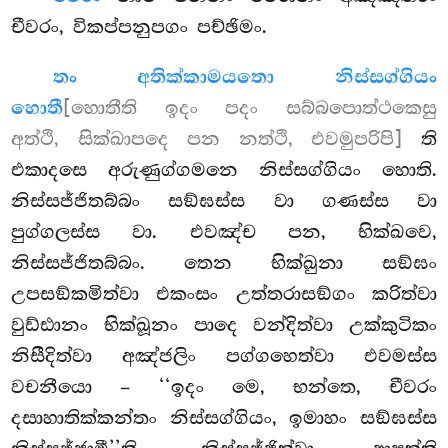
චීවරං, විකප්පනුපගං පච්ඡිමං.
තං අතික්කාමයතො නිස්සග්ගියං
හොතී
[හොතීති ඉදං පදං සබ්බපොත්ථකෙසු
අත්ථි, සික්ඛාපදෙ පන නත්ථි, එවමුපරිපි]
ති
එකාදසෙ අරුණුග්ගමනෙ නිස්සග්ගියං හොති.
නිස්සජ්ජිතබ්බං
සඞ්ඝස්ස වා ගණස්ස වා
පුග්ගලස්ස වා. එවඤ්ච පන, භික්ඛවෙ,
නිස්සජ්ජිතබ්බං. තෙන භික්ඛුනා සඞ්ඝං
උපසඞ්කමිත්වා එකංසං උත්තරාසඞ්ගං කරිත්වා
වුඩ්ඪානං භික්ඛූනං පාදෙ වන්දිත්වා උක්කුටිකං
නිසීදිත්වා අඤ්ජලිං පග්ගහෙත්වා එවමස්ස
වචනීයො – ‘‘ඉදං මෙ, භන්තෙ, චීවරං
දසාහාතික්කන්තං නිස්සග්ගියං, ඉමාහං සඞ්ඝස්ස