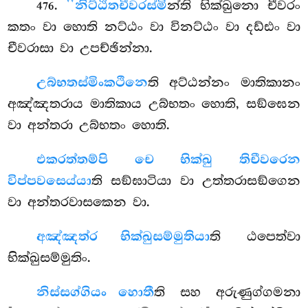
.
‘‘නිට්ඨිතචීවරස්මි
න්ති භික්ඛුනො චීවරං
476
කතං වා හොති නට්ඨං වා විනට්ඨං වා දඩ්ඪං වා
චීවරාසා වා උපච්ඡින්නා.
උබ්භතස්මිං
කථිනෙ
ති අට්ඨන්නං මාතිකානං
අඤ්ඤතරාය මාතිකාය උබ්භතං හොති, සඞ්ඝෙන
වා අන්තරා උබ්භතං හොති.
එකරත්තම්පි චෙ භික්ඛු තිචීවරෙන
විප්පවසෙය්යා
ති සඞ්ඝාටියා වා උත්තරාසඞ්ගෙන
වා අන්තරවාසකෙන
වා.
අඤ්ඤත්ර භික්ඛුසම්මුතියා
ති ඨපෙත්වා
භික්ඛුසම්මුතිං.
නිස්සග්ගියං හොතී
ති සහ අරුණුග්ගමනා