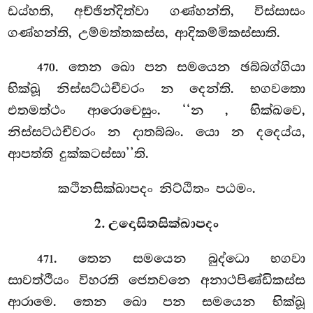
ඩය්හති, අච්ඡින්දිත්වා ගණ්හන්ති, විස්සාසං
ගණ්හන්ති, උම්මත්තකස්ස, ආදිකම්මිකස්සාති.
. තෙන
ඛො පන සමයෙන ඡබ්බග්ගියා
470
භික්ඛූ නිස්සට්ඨචීවරං න දෙන්ති. භගවතො
එතමත්ථං ආරොචෙසුං. ‘‘න
, භික්ඛවෙ,
නිස්සට්ඨචීවරං න දාතබ්බං. යො න දදෙය්ය,
ආපත්ති දුක්කටස්සා’’ති.
කථිනසික්ඛාපදං නිට්ඨිතං පඨමං.
2. උදොසිතසික්ඛාපදං
. තෙන
සමයෙන බුද්ධො භගවා
471
සාවත්ථියං විහරති ජෙතවනෙ අනාථපිණ්ඩිකස්ස
ආරාමෙ. තෙන ඛො පන සමයෙන භික්ඛූ