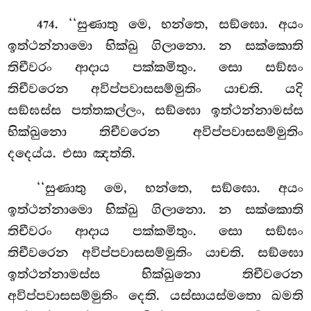
. ‘‘සුණාතු මෙ, භන්තෙ, සඞ්ඝො. අයං
474
ඉත්ථන්නාමො භික්ඛු ගිලානො. න සක්කොති
තිචීවරං
ආදාය පක්කමිතුං. සො සඞ්ඝං
තිචීවරෙන අවිප්පවාසසම්මුතිං යාචති. යදි
සඞ්ඝස්ස පත්තකල්ලං, සඞ්ඝො ඉත්ථන්නාමස්ස
භික්ඛුනො තිචීවරෙන අවිප්පවාසසම්මුතිං
දදෙය්ය. එසා ඤත්ති.
‘‘සුණාතු මෙ, භන්තෙ, සඞ්ඝො. අයං
ඉත්ථන්නාමො භික්ඛු ගිලානො. න සක්කොති
තිචීවරං ආදාය පක්කමිතුං. සො සඞ්ඝං
තිචීවරෙන අවිප්පවාසසම්මුතිං යාචති. සඞ්ඝො
ඉත්ථන්නාමස්ස භික්ඛුනො තිචීවරෙන
අවිප්පවාසසම්මුතිං දෙති. යස්සායස්මතො ඛමති