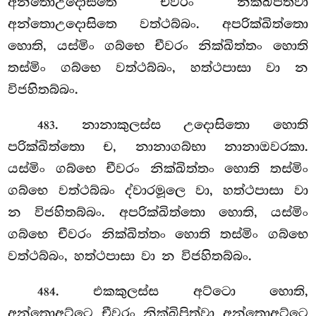
අන්තොඋදොසිතෙ චීවරං නික්ඛිපිත්වා
අන්තොඋදොසිතෙ වත්ථබ්බං. අපරික්ඛිත්තො
හොති, යස්මිං ගබ්භෙ චීවරං නික්ඛිත්තං හොති
තස්මිං ගබ්භෙ වත්ථබ්බං, හත්ථපාසා වා න
විජහිතබ්බං.
. නානාකුලස්ස උදොසිතො හොති
483
පරික්ඛිත්තො ච, නානාගබ්භා නානාඔවරකා.
යස්මිං ගබ්භෙ චීවරං නික්ඛිත්තං හොති තස්මිං
ගබ්භෙ වත්ථබ්බං ද්වාරමූලෙ වා, හත්ථපාසා වා
න විජහිතබ්බං. අපරික්ඛිත්තො හොති, යස්මිං
ගබ්භෙ චීවරං නික්ඛිත්තං හොති තස්මිං ගබ්භෙ
වත්ථබ්බං, හත්ථපාසා වා න විජහිතබ්බං.
. එකකුලස්ස අට්ටො හොති,
484
අන්තොඅට්ටෙ චීවරං නික්ඛිපිත්වා අන්තොඅට්ටෙ