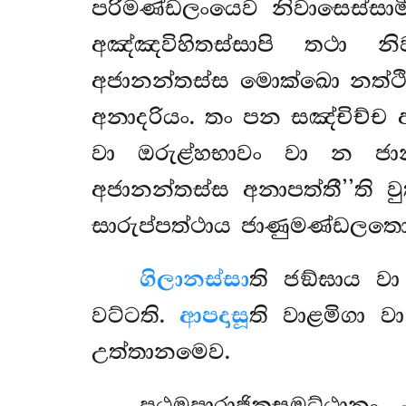
පරිමණ්ඩලංයෙව නිවාසෙස්සාම
අඤ්ඤවිහිතස්සාපි තථා න
අජානන්තස්ස මොක්ඛො නත්ථි.
අනාදරියං. තං පන සඤ්චිච්ච 
වා ඔරුළ්හභාවං වා න ජා
අජානන්තස්ස අනාපත්තී’’ති 
සාරුප්පත්ථාය ජාණුමණ්ඩලතො අ
ගිලානස්සා
ති ජඞ්ඝාය වා
වට්ටති.
ආපදාසූ
ති වාළමිගා ව
උත්තානමෙව.