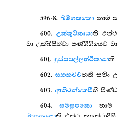
596-8
.
ඛම්භකතො
නාම ක
600
.
උක්කුටිකායා
ති එත්ථ
වා උක්ඛිපිත්වා පණ්හීහියෙව
601
.
දුස්සපල්ලත්ථිකායා
ති
602
.
සක්කච්ච
න්ති සතිං 
603
.
ආකිරන්තෙපී
ති පිණ්
604
.
සමසූපකො
නාම ය
මාසසූපො
ති එත්ථ කුලත්ථාදී