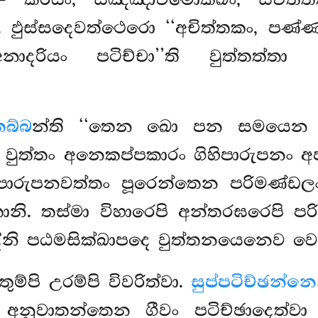
 – කිරියං, සඤ්ඤාවිමොක්ඛං, සචිත්
. ඵුස්සදෙවත්ථෙරො ‘‘අචිත්තකං, පණ්ණ
දරියං පටිච්චා’’ති වුත්තත්තා ‘
තබ්බ
න්ති ‘‘තෙන ඛො පන සමයෙන ඡබ්බ
එවං වුත්තං අනෙකප්පකාරං ගිහිපාරුපනං
ුපනවත්තං පූරෙන්තෙන පරිමණ්ඩලං ප
්තානි. තස්මා විහාරෙපි අන්තරඝරෙපි 
ාදීනි පඨමසික්ඛාපදෙ වුත්තනයෙනෙව වෙද
තුම්පි උරම්පි විවරිත්වා.
සුප්පටිච්ඡන්න
වා අනුවාතන්තෙන ගීවං පටිච්ඡාදෙත