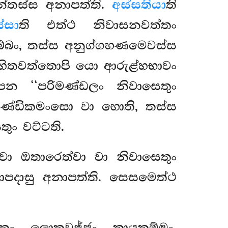
න්තස්ස අනාපත්ති.
අස්සතියා
ති
්සා
ති එත්ථ නිවාසනවත්තං
බ්බං, තස්ස අනුග්ගහණමෙවස්ස
්ගහිතවත්තොපි යො ආරුළ්හභාවං
 පන ‘‘පරිමණ්ඩලං නිවාසෙතුං
පිණ්ඩිකමංසො වා හොති, තස්ස
ුං වට්ටති.
වා ඔතාරෙත්වා වා නිවාසෙතුං
ආපදාසු අනාපත්ති. සෙසමෙත්ථ