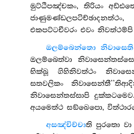
මුට්ඨිපඤ්චකං, තිරියං අඩ්ඪ
ජාණුමණ්ඩලපටිච්ඡාදනත්ථං
එකපට්ටචීවරං එවං නිවත්ථම්පි 
ඔලම්බෙන්තො නිවාසෙති 
ඔලම්බෙත්වා නිවාසෙන්තස්
භික්ඛූ ගිහිනිවත්ථං නිව
සතවලිකං නිවාසෙන්තී’’ති
නිවාසෙන්තස්සාපි දුක්කටම
අයමෙත්ථ සඞ්ඛෙපො, විත්ථාර
අසඤ්චිච්චා
ති
පුරතො වා