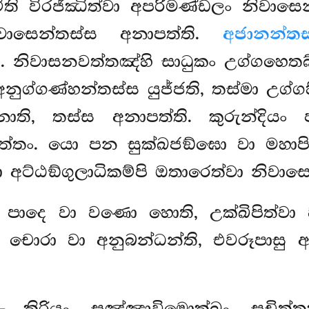
ීති විරජ්ඣිත්වා අපරිමණ්ඩලං නිවාසෙ
ිවාසෙන්තස්ස අනාපත්ති.
අජානන්තස
 නිවාසනවත්තඤ්හි සාධුකං උග්ගහෙත
අනුග්ගණ්හන්තස්ස යුජ්ජති, තස්මා උග
නාති, තස්ස
අනාපත්ති. කුරුන්දියං
වුත්තං. යො පන සුක්ඛජඞ්ඝො වා මහා
ට්ඨඞ්ගුලාධිකම්පි ඔතාරෙත්වා නිවාසෙත
 පාදෙ වා වණො හොති, උක්ඛිපිත්වා 
ා චොරා වා අනුබන්ධන්ති, එවරූපාසු 