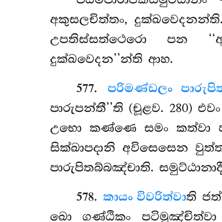
පඨමපාරාජිකසමුට්ඨානං
අකුසලචිත්තං, දුක්ඛවෙදනන්ති
උපතිස්සත්ථෙරො පන ‘‘අනා
දුක්ඛවෙදන’’න්ති ආහ.
577
.
පරිමණ්ඩලං පාරුපි
පාරුපන්තී’’ති (චූළව. 280) 
උභො කණ්ණෙ සමං කත්වා පාර
සික්ඛාපදානි අවිසෙසෙන වුත
පාරුපිතබ්බඤ්චාති. සමුට්ඨාන
578
.
කායං විවරිත්වා
ති ජත්
ඛො ගණ්ඨිකං පටිමුඤ්චිත්