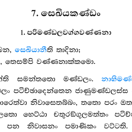
7. සෙඛියකණ්ඩං
1. පරිමණ්ඩලවග්ගවණ්ණනා
ඛෙන,
සෙඛියානී
ති තාදිනා;
නි, තෙසම්පි වණ්ණනාක්කමො.
න්ති සමන්තතො මණ්ඩලං.
නාභිමණ
ං පටිච්ඡාදෙන්තෙන ජාණුමණ්ඩලස්ස 
ාරෙත්වා නිවාසෙතබ්බං, තතො පරං ඔතාර
ලතො හෙට්ඨා චතුරඞ්ගුලමත්තං පටිච්
්ස පන නිවාසනං පමාණිකං වට්ටති