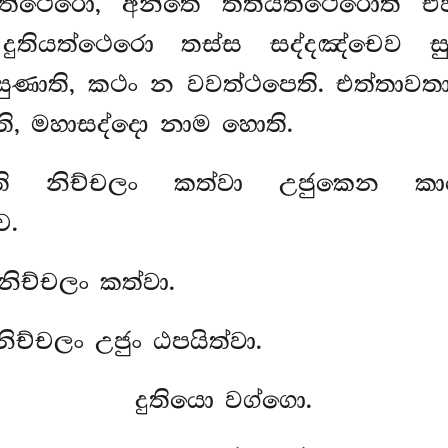
යත්ථෙරො, අන්තෙ තතියත්ථෙරොති එව
, දුතියත්ථෙරො තස්ස සද්දඤ්චෙව ස
ුණාති, කථං න වවත්ථපෙති. එත්තාවත
ි, මහාසද්දො නාම හොති.
ති නිච්චලං කත්වා උජුකෙන ක
ච.
 නිච්චලං කත්වා.
නිච්චලං උජුං ඨපයිත්වා.
දුතියො වග්ගො.