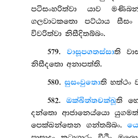
පටිසංහරිත්වා යාව මණිබන
ගලවාටකතො පට්ඨාය සීසං 
විවරිත්වා නිසීදිතබ්බං.
579
.
වාසූපගතස්සා
ති වා
නිසීදතො අනාපත්ති.
580
.
සුසංවුතො
ති හත්ථං 
582
.
ඔක්ඛිත්තචක්ඛූ
ති
හෙ
දන්තො ආජානෙය්යො යුගමත්තං
පෙක්ඛන්තෙන ගන්තබ්බං.
යො
පාසාදං කූටාගාරං වීථිං ඔල