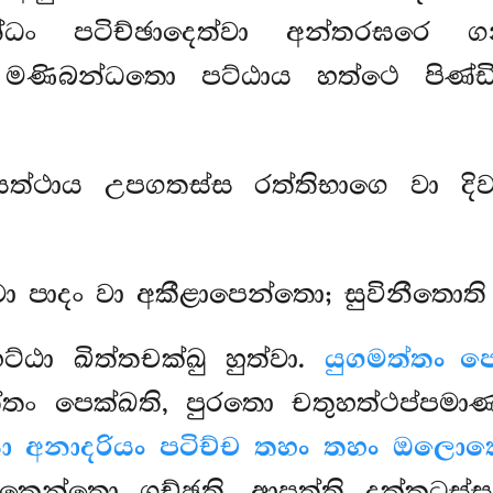
්ධං පටිච්ඡාදෙත්වා අන්තරඝරෙ ගන
මණිබන්ධතො පට්ඨාය හත්ථෙ පිණ්
සත්ථාය උපගතස්ස රත්තිභාගෙ වා දිව
වා පාදං වා අකීළාපෙන්තො; සුවිනීතොති
ට්ඨා ඛිත්තචක්ඛු හුත්වා.
යුගමත්තං 
 පෙක්ඛති, පුරතො චතුහත්ථප්පමාණං
 අනාදරියං පටිච්ච තහං තහං ඔලො
ොකෙන්තො ගච්ඡති, ආපත්ති දුක්කටස