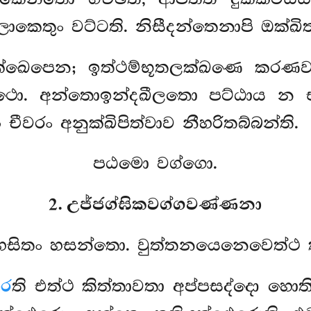
ොකෙතුං වට්ටති. නිසීදන්තෙනාපි ඔක්ඛිත
ක්ඛෙපෙන; ඉත්ථම්භූතලක්ඛණෙ කර
ත්ථො. අන්තොඉන්දඛීලතො පට්ඨාය න 
වරං අනුක්ඛිපිත්වාව නීහරිතබ්බන්ති.
පඨමො වග්ගො.
2. උජ්ජග්ඝිකවග්ගවණ්ණනා
ාහසිතං හසන්තො. වුත්තනයෙනෙවෙත්
රෙ
ති එත්ථ කිත්තාවතා අප්පසද්දො හොති