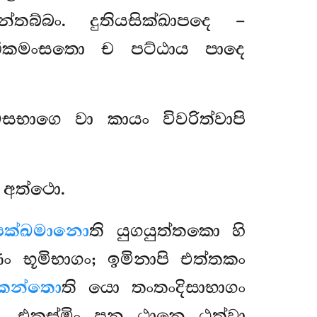
්තබ්බං. දුතියසික්ඛාපදෙ
–
ඩිකමංසතො ච පට්ඨාය පාදෙ
සභාගෙ වා කායං විවරිත්වාපි
 අත්ථො.
පෙක්ඛමානො
ති
යුගයුත්තකො හි
 භූමිභාගං; ඉමිනාපි එත්තකං
කෙන්තො
ති යො තංතංදිසාභාගං
්ස. එකස්මිං පන ඨානෙ ඨත්වා