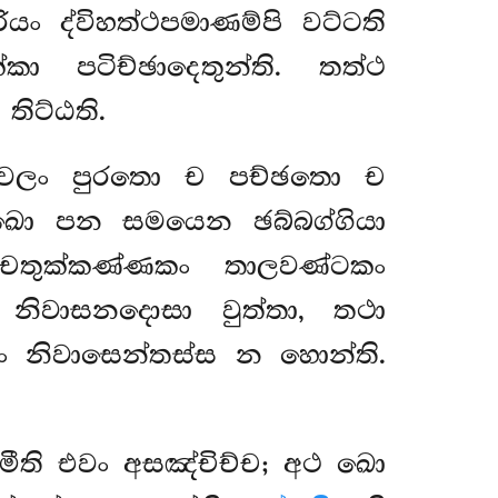
යං ද්විහත්ථපමාණම්පි වට්ටති
ා පටිච්ඡාදෙතුන්ති. තත්ථ
තිට්ඨති.
ෙවලං පුරතො ච පච්ඡතො ච
 ඛො පන සමයෙන ඡබ්බග්ගියා
ං චතුක්කණ්ණකං තාලවණ්ටකං
 නිවාසනදොසා වුත්තා, තථා
ං නිවාසෙන්තස්ස න හොන්ති.
මීති එවං අසඤ්චිච්ච; අථ ඛො