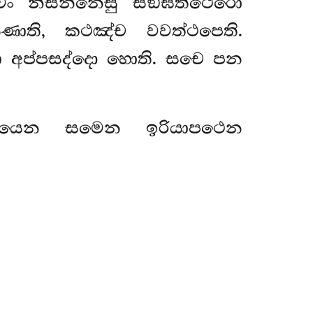
ං නිසින්නෙසු සඞ්ඝත්ථෙරො
ුණාති, කථඤ්ච වවත්ථපෙති.
ා අප්පසද්දො හොති. සචෙ පන
ායෙන සමෙන ඉරියාපථෙන