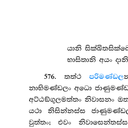
යානි
සික්ඛිතසික්
භාසිතානි අයං දා
576
. තත්ථ
පරිමණ්ඩල
නාභිමණ්ඩලං අධො ජාණුමණ්ඩල
අට්ඨඞ්ගුලමත්තං නිවාසනං ඔත
යථා නිසින්නස්ස ජාණුමණ්ඩ
වුත්තං; එවං නිවාසෙන්තස