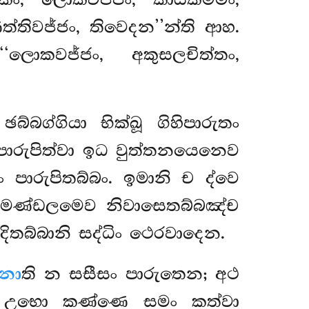
තකං, ලොකවජ්ජං, කායකම්මං,
ත්තිවජ්ජං, තිවෙදන’’න්ති ආහ.
‘ලොකවජ්ජං, අකුසලචිත්තං,
ග්ගියා භික්ඛූ ගිහිපාරුතං
 අපාරුපිත්වා ඉධ වුත්තනයෙනෙව
ාරුපිතබ්බං. ඉමානි ච ද්වෙ
පරිමණ්ඩලමෙව නිවාසෙතබ්බඤ්ච
ිතබ්බානි සද්ධිං ථෙරවාදෙන.
ෙනා
ති න සසීසං පාරුතෙන; අථ
්වා උභො කණ්ණෙ සමං කත්වා