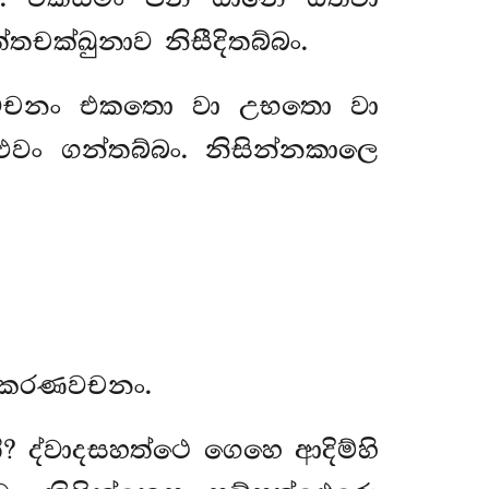
්තචක්ඛුනාව නිසීදිතබ්බං.
ණවචනං එකතො වා උභතො වා
එවං ගන්තබ්බං. නිසින්නකාලෙ
ථ කරණවචනං.
? ද්වාදසහත්ථෙ ගෙහෙ ආදිම්හි