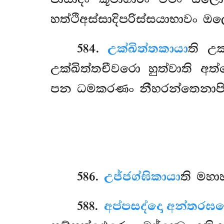
හත්ථිඅස්සාදිපරිස්සයාභාවං ඔල
584
.
උක්ඛිත්තකායා
ති උ
උක්ඛිත්තචීවරො හුත්වාති අ
පන ධමකරණං නීහරන්තෙනාපි චී
586
.
උජ්ජග්ඝිකායා
ති මහ
588
.
අප්පසද්දො අන්තරඝ