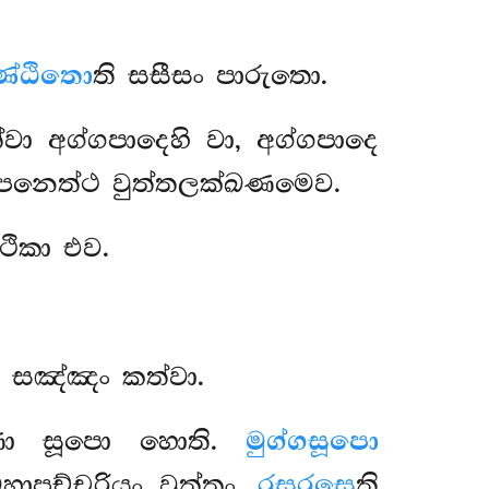
ණ්ඨිතො
ති සසීසං පාරුතො.
්වා අග්ගපාදෙහි වා, අග්ගපාදෙ
ං පනෙත්ථ වුත්තලක්ඛණමෙව.
ථිකා එව.
ෙ සඤ්ඤං කත්වා.
ණො සූපො හොති.
මුග්ගසූපො
මහාපච්චරියං වුත්තං.
රසරසෙ
ති