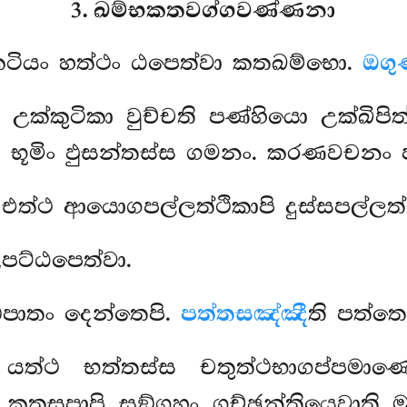
3. ඛම්භකතවග්ගවණ්ණනා
ටියං හත්ථං ඨපෙත්වා කතඛම්භො.
ඔගු
 උක්කුටිකා වුච්චති පණ්හියො උක්ඛිපිත
 වා භූමිං ඵුසන්තස්ස ගමනං. කරණවචන
 එත්ථ ආයොගපල්ලත්ථිකාපි දුස්සපල්ලත්
උපට්ඨපෙත්වා.
ඩපාතං දෙන්තෙපි.
පත්තසඤ්ඤී
ති පත්ත
ත්ථ භත්තස්ස චතුත්ථභාගප්පමා
හි කතසූපාපි සඞ්ගහං ගච්ඡන්තියෙවාති 