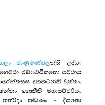
්ඩලං ජාණුමණ්ඩල
න්ති උද්ධං
හෙට්ඨා ජඞ්ඝට්ඨිකතො පට්ඨාය
ෙන්තස්ස දුක්කටන්ති වුත්තං.
ඡන්නං හොතීති මහාපච්චරියං
. තත්රිදං පමාණං – දීඝතො