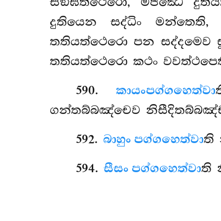
සඞ්ඝත්ථෙරො, මජ්ඣෙ දුති
දුතියෙන සද්ධිං මන්තෙති
තතියත්ථෙරො පන සද්දමෙව ස
තතියත්ථෙරො කථං වවත්ථපෙත
590
.
කායං
පග්ගහෙත්වා
ගන්තබ්බඤ්චෙව නිසීදිතබ්බඤ්
592
.
බාහුං පග්ගහෙත්වා
ති
594
.
සීසං පග්ගහෙත්වා
ති 