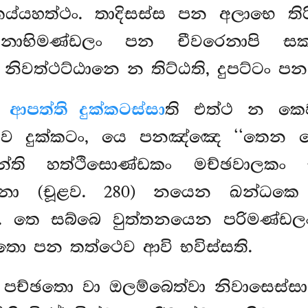
තෙය්යහත්ථං. තාදිසස්ස පන අලාභෙ තිරි
, නාභිමණ්ඩලං පන චීවරෙනාපි සක්ක
නිවත්ථට්ඨානෙ න තිට්ඨති, දුපට්ටං පන 
ආපත්ති දුක්කටස්සා
ති එත්ථ න ක
සෙව දුක්කටං, යෙ පනඤ්ඤෙ ‘‘තෙන
ාසෙන්ති හත්ථිසොණ්ඩකං මච්ඡවාලක
ආදිනා (චූළව. 280) නයෙන ඛන්ධකෙ
ෙව. තෙ සබ්බෙ වුත්තනයෙන පරිමණ්ඩල
තො පන තත්ථෙව ආවි භවිස්සති.
 පච්ඡතො වා ඔලම්බෙත්වා නිවාසෙස්සා