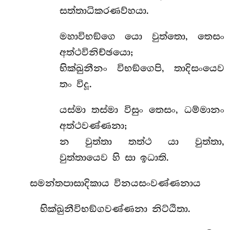
සත්තාධිකරණව්හයා.
මහාවිභඞ්ගෙ
යො වුත්තො, තෙසං
අත්ථවිනිච්ඡයො;
භික්ඛුනීනං විභඞ්ගෙපි, තාදිසංයෙව
තං විදූ.
යස්මා
තස්මා විසුං තෙසං, ධම්මානං
අත්ථවණ්ණනා;
න වුත්තා තත්ථ යා වුත්තා,
වුත්තායෙව හි සා ඉධාති.
සමන්තපාසාදිකාය විනයසංවණ්ණනාය
භික්ඛුනීවිභඞ්ගවණ්ණනා නිට්ඨිතා.