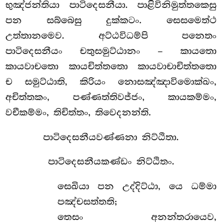
භුඤ්ජන්තියා පාටිදෙසනීයා. පාළිවිනිමුත්තකෙසු
පන සබ්බෙසු දුක්කටං. සෙසමෙත්ථ
උත්තානමෙව. අට්ඨවිධම්පි පනෙතං
පාටිදෙසනීයං චතුසමුට්ඨානං – කායතො
කායවාචතො කායචිත්තතො කායවාචාචිත්තතො
ච සමුට්ඨාති, කිරියං නොසඤ්ඤාවිමොක්ඛං,
අචිත්තකං, පණ්ණත්තිවජ්ජං, කායකම්මං,
වචීකම්මං, තිචිත්තං, තිවෙදනන්ති.
පාටිදෙසනීයවණ්ණනා නිට්ඨිතා.
පාටිදෙසනීයකණ්ඩං නිට්ඨිතං.
සෙඛියා පන උද්දිට්ඨා, යෙ ධම්මා
පඤ්චසත්තති;
තෙසං අනන්තරායෙව,