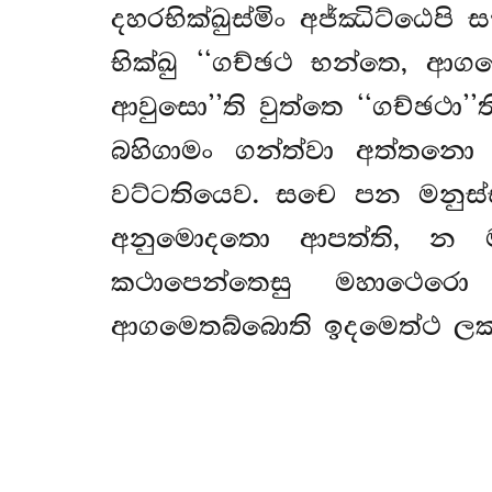
දහරභික්ඛුස්මිං අජ්ඣිට්ඨෙ
භික්ඛු ‘‘ගච්ඡථ භන්තෙ, ආගම
ආවුසො’’ති වුත්තෙ ‘‘ගච්ඡථා’’
බහිගාමං ගන්ත්වා අත්තනො 
වට්ටතියෙව. සචෙ පන මනුස
අනුමොදතො ආපත්ති, න ම
කථාපෙන්තෙසු මහාථෙරො
ආගමෙතබ්බොති ඉදමෙත්ථ ල