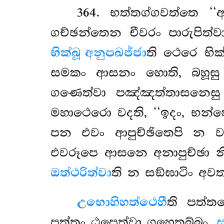
364
. භත්තග්ගවත්තෙ
‘
ගච්ඡන්තෙන චීවරං පාරුපිත්
භික්ඛූ අනුපඛජ්ජා
ති ථෙරෙ භික
සමකං ආසනං හොති, බහූසු ආ
ගණෙත්වා පඤ්ඤත්තාසනෙසු අ
මහාථෙරො වදති, ‘‘ඉදං, භන්තෙ
පන එවං ආපුච්ඡිතෙපි න වද
එවරූපෙ ආසනෙ අනාපුච්ඡා න
ඔත්ථරිත්වා
ති න සඞ්ඝාටිං අවත්
උභොහි
හත්ථෙහී
ති පත්ත
පත්තං ඨපෙත්වා ගහෙතබ්බං.
ස