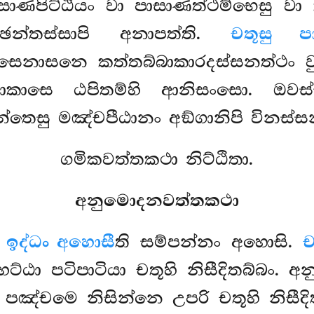
ාසාණපිට්ඨියං වා පාසාණත්ථම්භෙසු 
ඡන්තස්සාපි අනාපත්ති.
චතූසු ප
ිසෙනාසනෙ කත්තබ්බාකාරදස්සනත්ථං ව
ොකාසෙ ඨපිතම්හි ආනිසංසො. ඔව
්තෙසු මඤ්චපීඨානං අඞ්ගානිපි විනස්සන
ගමිකවත්තකථා නිට්ඨිතා.
අනුමොදනවත්තකථා
ං
ඉද්ධං අහොසී
ති සම්පන්නං අහොසි.
ච
්ඨා පටිපාටියා චතූහි නිසීදිතබ්බං.
ං. පඤ්චමෙ නිසින්නෙ උපරි චතූහි නිසී