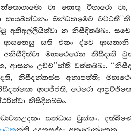
‘අන්තොගාමො වා හොතු විහාරො වා, 
වා කායබන්ධනං බන්ධනමෙව වට්ටතී’’ති
්ඛූ අතිඅල්ලීයිත්වා න නිසීදිතබ්බං. 
සනෙසු සති එකං ද්වෙ ආසනානි ඨපෙ
නිසීදිත්වා මහාථෙරෙන නිසීදාති වු
, ආසනං උච්ච’’න්ති වත්තබ්බං. ‘‘නිසීද
ති, නිසීදන්තස්ස අනාපත්ති; මහා
ිසීදන්තො ආපජ්ජති, ථෙරො ආපුච්ඡි
ථරිත්වා නිසීදිතබ්බං.
ධොවනඋදකං සන්ධාය වුත්තං. දක්ඛ
ාධුක
න්ති උදකසද්දං අකරොන්තෙන.