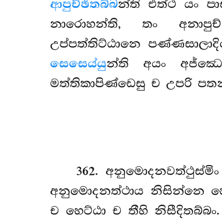
ආපුච්ඡිතබ්බ
න්ති එත්ථ යං ප
නාරොහන්ති, තං අනාපුච්
උප්පත්තිට්ඨානෙ පණ්ණසාලාද
සෙසෙය්යු
න්ති අයං අජ්ඣ
මත්තිකාපිණ්ඩෙසු ච උපරි පතන
362
. අනුමොදනවත්ථුස්මි
අනුමොදනත්ථාය නිසින්නෙ හෙට
ච හෙට්ඨා ච තීහි නිසීදිතබ්බ