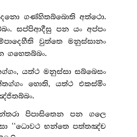
ඔදනො ගණ්හිතබ්බොති අත්ථො.
බං. සප්පිආදීසු පන යං අප්පං
පාදෙහීති වුත්තෙ මනුස්සානං
 න ගහෙතබ්බං.
්තග්ගං, යත්ථ මනුස්සා සබ්බෙසං
්තග්ගං හොති, යත්ථ එකස්මිං
්ජිතබ්බං.
අන්තරා පිපාසිතෙන පන ගලෙ
ුස්සා ‘‘ධොවථ භන්තෙ පත්තඤ්ච