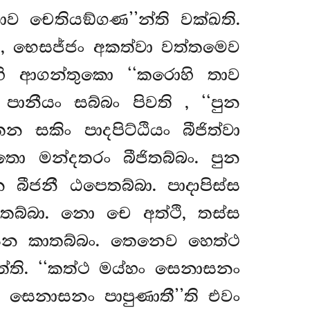
ාව චෙතියඞ්ගණ’’න්ති වක්ඛති.
 භෙසජ්ජං අකත්වා වත්තමෙව
හි ආගන්තුකො ‘‘කරොහි තාව
 පානීයං සබ්බං පිවති
, ‘‘පුන
 සකිං පාදපිට්ඨියං බීජිත්වා
තො මන්දතරං බීජිතබ්බං. පුන
 බීජනී ඨපෙතබ්බා. පාදාපිස්ස
තබ්බා. නො චෙ අත්ථි, තස්ස
ෙන කාතබ්බං. තෙනෙව හෙත්ථ
ත්ති. ‘‘කත්ථ මය්හං සෙනාසනං
ං සෙනාසනං පාපුණාතී’’ති එවං