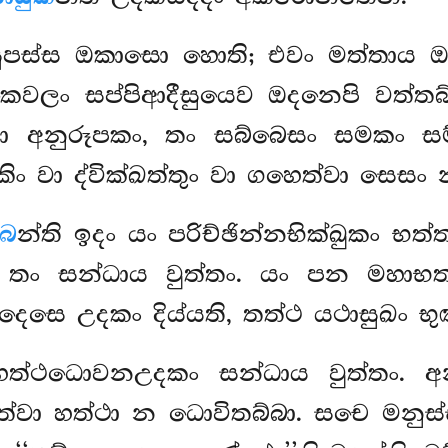
සූපස්ස ඔකාසො හොති; එවං මත්තාය 
ෙවලං සප්පිආදීසුයෙව ඔදනෙපි වත්තබ්
ා අනුරූපකං, තං සබ්බෙසං සමකං සම්
කිං වා ද්වික්ඛත්තුං වා ගහෙත්වා සෙසං
්බ
න්ති ඉදං යං පරිච්ඡින්නභික්ඛුකං භත
, තං සන්ධාය වුත්තං. යං පන මහාභත
දෙසෙ උදකං දිය්යති, තත්ථ යථාසුඛං භුඤ
 හත්ථධොවනඋදකං සන්ධාය වුත්තං. 
විත්වා හත්ථා න ධොවිතබ්බා. සචෙ මන