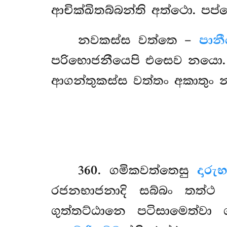
ආචික්ඛිතබ්බන්ති අත්ථො. පප්
නවකස්ස වත්තෙ –
පානී
පරිභොජනීයෙපි එසෙව නයො. 
ආගන්තුකස්ස වත්තං අකාතුං 
360
. ගමිකවත්තෙසු
දාරු
රජනභාජනාදි සබ්බං තත්ථ 
ගුත්තට්ඨානෙ
පටිසාමෙත්වා