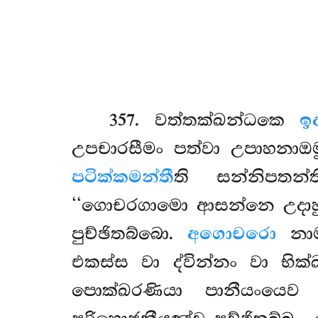
357
. වත්තක්ඛන්ධකෙ
ඉද
උපචාරසීමං පත්වා උපාහනාඔම
පටික්කමන්තී
ති සන්නිපතන
‘‘ගොචරගාමො ආසන්නෙ උදාහු ද
පුච්ඡිතබ්බො.
අගොචරො
නාම 
එකස්ස වා ද්වින්නං වා භික්
පොක්ඛරණියා පානීයංයෙව ප