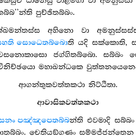
කෙසුචි ඨානෙසු වාළමිගා වා අමනුස්සා
්බ’’න්ති පුච්ඡිතබ්බං.
ක්ඛමන්තස්ස අහිනො වා අමනුස්සස
සහති සොධෙතබ්බො
ති යදි සක්කොති,
සනොකාසො ජග්ගිතබ්බො. සබ්බං ස
විනිච්ඡයො මහාඛන්ධකෙ වුත්තනයෙනෙ
ආගන්තුකවත්තකථා නිට්ඨිතා.
ආවාසිකවත්තකථා
සනං පඤ්ඤපෙතබ්බ
න්ති එවමාදි සබ්
ාතබ්බං. චෙතියඞ්ගණං සම්මජ්ජන්තෙන සම