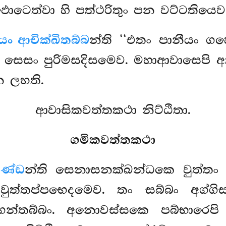
ඵොටෙත්වා හි පත්ථරිතුං පන වට්ටතියෙව
යං ආචික්ඛිතබ්බ
න්ති ‘‘එතං පානීයං ගහෙ
සෙසං පුරිමසදිසමෙව. මහාආවාසෙපි අ
න ලභති.
ආවාසිකවත්තකථා නිට්ඨිතා.
ගමිකවත්තකථා
භණ්ඩ
න්ති සෙනාසනක්ඛන්ධකෙ වුත්තං 
වුත්තප්පභෙදමෙව. තං සබ්බං අග්ගි
 ගන්තබ්බං. අනොවස්සකෙ පබ්භාරෙපි