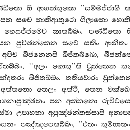
ණ්ඩිතො හි
ආගන්තුකො ‘‘සම්මජ්ජාහි ත
පන සචෙ නාතිආතුරො ගිලානො හොති,
න භෙසජ්ජමෙව කාතබ්බං. පණ්ඩිතො 
නීයෙන පුච්ඡන්තෙන සචෙ සකිං ආනීතං
 අපිච බීජනෙනපි බීජිතබ්බො, බීජන්තෙන
ිතබ්බං, ‘‘අලං හොතූ’’ති වුත්තෙන ත
්දතරං බීජිතබ්බං. තතියවාරං වුත්තෙන
 අත්තනො තෙලං අත්ථි, තෙන මක්ඛෙ
ාහනාපුඤ්ඡනං පන අත්තනො රුචිවස
 තස්මා උපාහනා අපුඤ්ඡන්තස්සාපි අනාප
නාසනං පඤ්ඤපෙතබ්බං, ‘‘එතං තුම්හාක