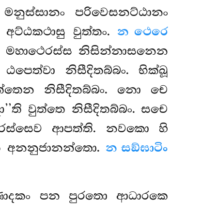
මනුස්සානං පරිවෙසනට්ඨානං
 අට්ඨකථාසු වුත්තං.
න ථෙරෙ
සචෙ මහාථෙරස්ස නිසින්නාසනෙන
ත්වා නිසීදිතබ්බං. භික්ඛූ
ත්තෙන නිසීදිතබ්බං. නො චෙ
ා’’ති
වුත්තෙ නිසීදිතබ්බං. සචෙ
ථෙරස්සෙව ආපත්ති. නවකො හි
තෙ අනනුජානන්තො.
න සඞ්ඝාටිං
ිණොදකං පන පුරතො ආධාරකෙ