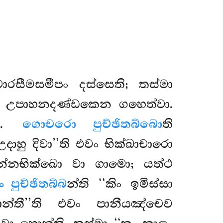
ාරසීමසමීපං දස්සෙති; තස්මා
ි උපාහනදණ්ඩකෙන
ගහෙත්වා.
බං.
ගොචරො පුච්ඡිතබ්බො
ති
හු දිවා’’ති එවං භික්ඛාචාරො
ින්නභික්ඛො වා ගාමො; යත්ථ
ං පුච්ඡිතබ්බ
න්ති ‘‘කිං ඉමිස්සා
න්තී’’ති එවං පානීයඤ්චෙව