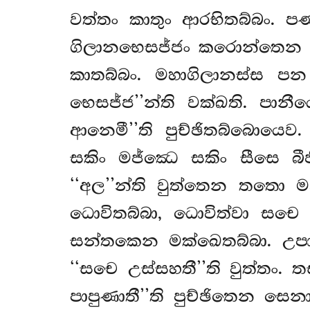
වත්තං කාතුං ආරභිතබ්බං. ප
ගිලානභෙසජ්ජං කරොන්තෙන 
කාතබ්බං. මහාගිලානස්ස ප
භෙසජ්ජ’’න්ති වක්ඛති. පා
ආනෙමී’’ති පුච්ඡිතබ්බොයෙව.
සකිං මජ්ඣෙ සකිං සීසෙ බීජ
‘‘අල’’න්ති වුත්තෙන තතො මන
ධොවිතබ්බා, ධොවිත්වා සචෙ
සන්තකෙන මක්ඛෙතබ්බා. උප
‘‘සචෙ උස්සහතී’’ති වුත්තං.
පාපුණාතී’’ති පුච්ඡිතෙන සෙ