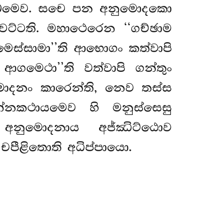
ිතබ්බමෙව. සචෙ පන අනුමොදකො
 වට්ටති. මහාථෙරෙන ‘‘ගච්ඡාම
ආගමෙස්සාමා’’ති ආභොගං කත්වාපි
ගමෙථා’’ති වත්වාපි ගන්තුං
ොදනං කාරෙන්ති, නෙව තස්ස
නකථායමෙව හි මනුස්සෙසු
අනුමොදනාය අජ්ඣිට්ඨොව
චපීළිතොති අධිප්පායො.