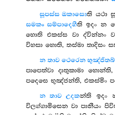
සූපස්ස ඔකාසො
ති යථා 
සමකං සම්පාදෙහී
ති ඉදං න ක
හොති එකස්ස වා ද්වින්නං ව
විහසා හොති, තස්මා තාදිසං ස
න තාව ථෙරෙන භුඤ්ජිතබ
පාපෙත්වා දාතුකාමා හොන්ති
පදෙසෙ භුඤ්ජන්ති, එකස්මිං ප
න තාව උදක
න්ති ඉදං
විලග්ගාමිසෙන වා පානීයං පි