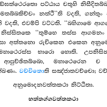
පි සඞ්ඝත්ථෙරතො පට්ඨාය චතූහි නිසීද
ෙතබ්බකිච්චං නත්ථී’’ති වදති, ගන්තුං
ති වදති, එවම්පි වට්ටති. ‘‘බහිගාමෙ 
නිස්සිතකෙ ‘‘තුම්හෙ තස්ස ආගමනං ආ
්සා අත්තනො රුචිකෙන එකෙන අනුම
හාථෙරස්ස භාරො හොති. උපනිසින්
 ආපුච්ඡිතබ්බො, මහාථෙරෙන ච 
ක්ඛණං.
වච්චිතො
ති සඤ්ජාතවච්චො; වච්
අනුමොදනවත්තකථා නිට්ඨිතා.
භත්තග්ගවත්තකථා