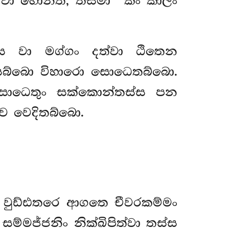
 වා හොන්ති, තස්මා ‘‘කං කාලං
්ස වා මග්ගං දත්වා ඨිතෙන
 සබ්බො විහාරො සොධෙතබ්බො.
ොධෙතුං සක්කොන්තස්ස පන
ව වෙදිතබ්බො.
බං වුඩ්ඪතරෙ ආගතෙ චීවරකම්මං
්මජ්ජනිං නික්ඛිපිත්වා තස්ස