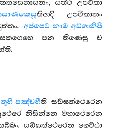
වා කතසෙනාසනං, යත්ථ උපචිකා
ාසාණකෙසූ
තිආදි උපචිකානං
ුත්තං.
අප්පෙව නාම අඞ්ගානිපි
ස්සකගෙහෙ පන තිණෙසු ච
්ති.
තූහි පඤ්චහී
ති සඞ්ඝත්ථෙරෙන
 අනුථෙරෙ නිසින්නෙ මහාථෙරෙන
දිතබ්බං. සඞ්ඝත්ථෙරෙන හෙට්ඨා