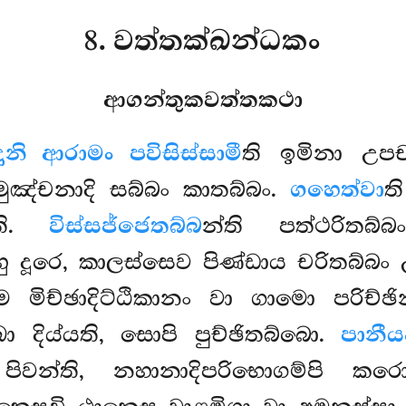
8. වත්තක්ඛන්ධකං
ආගන්තුකවත්තකථා
ානි ආරාමං පවිසිස්සාමී
ති ඉමිනා උපච
ුඤ්චනාදි සබ්බං කාතබ්බං.
ගහෙත්වා
ත
්ති.
විස්සජ්ජෙතබ්බ
න්ති පත්ථරිතබ්
ූරෙ, කාලස්සෙව පිණ්ඩාය චරිතබ්බං උදා
මිච්ඡාදිට්ඨිකානං වා ගාමො පරිච්ඡ
ඛා දිය්යති, සොපි පුච්ඡිතබ්බො.
පානීය
ිවන්ති, නහානාදිපරිභොගම්පි කරො