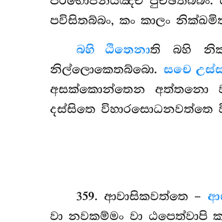
පරිභොජනීයඤ්ච පුච්ඡිතබ්බං. 
පවිසිතබ්බං, කං කාලං නික්ඛමිතබ
බහි ඨිතෙනා
ති බහි නි
නිල්ලොකෙතබ්බො.
සචෙ උස්
අසක්කොන්තෙන අත්තනො ව
දස්සිතෙ විහාරසොධනවත්තෙ 
359
. ආවාසිකවත්තෙ
–
ආ
වා නවකම්මං වා ඨපෙත්වාපි ක