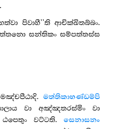
.
ත්වා පිවාහී’’ති ආචික්ඛිතබ්බං.
ත්තනො සන්තිකං සම්පත්තස්ස
මඤ්චපීඨාදි.
මත්තිකාභණ්ඩම්පි
සාලාය වා අඤ්ඤතරස්මිං වා
 ඨපෙතුං වට්ටති.
සෙනාසනං