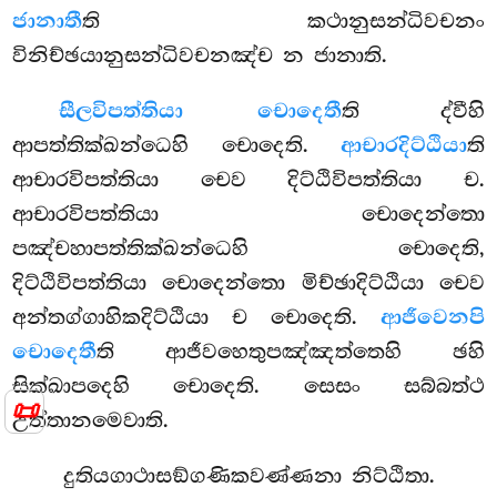
ජානාතී
ති කථානුසන්ධිවචනං
විනිච්ඡයානුසන්ධිවචනඤ්ච න ජානාති.
සීලවිපත්තියා චොදෙතී
ති ද්වීහි
ආපත්තික්ඛන්ධෙහි චොදෙති.
ආචාරදිට්ඨියා
ති
ආචාරවිපත්තියා චෙව දිට්ඨිවිපත්තියා ච.
ආචාරවිපත්තියා චොදෙන්තො
පඤ්චහාපත්තික්ඛන්ධෙහි චොදෙති,
දිට්ඨිවිපත්තියා චොදෙන්තො
මිච්ඡාදිට්ඨියා චෙව
අන්තග්ගාහිකදිට්ඨියා ච චොදෙති.
ආජීවෙනපි
චොදෙතී
ති ආජීවහෙතුපඤ්ඤත්තෙහි ඡහි
සික්ඛාපදෙහි චොදෙති. සෙසං සබ්බත්ථ
📜
උත්තානමෙවාති.
දුතියගාථාසඞ්ගණිකවණ්ණනා නිට්ඨිතා.