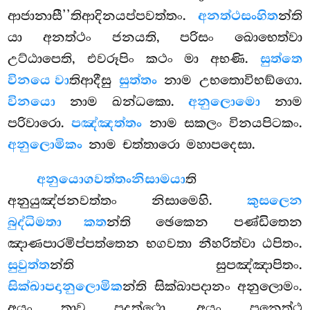
ආජානාසී’’තිආදිනයප්පවත්තං.
අනත්ථසංහිත
න්ති
යා අනත්ථං ජනයති, පරිසං ඛොභෙත්වා
උට්ඨාපෙති, එවරූපිං කථං මා අභණි.
සුත්තෙ
විනයෙ වා
තිආදීසු
සුත්තං
නාම උභතොවිභඞ්ගො.
විනයො
නාම ඛන්ධකො.
අනුලොමො
නාම
පරිවාරො.
පඤ්ඤත්තං
නාම සකලං විනයපිටකං.
අනුලොමිකං
නාම චත්තාරො මහාපදෙසා.
අනුයොගවත්තං
නිසාමයා
ති
අනුයුඤ්ජනවත්තං නිසාමෙහි.
කුසලෙන
බුද්ධිමතා කත
න්ති ඡෙකෙන පණ්ඩිතෙන
ඤාණපාරමිප්පත්තෙන භගවතා නීහරිත්වා ඨපිතං.
සුවුත්ත
න්ති සුපඤ්ඤාපිතං.
සික්ඛාපදානුලොමික
න්ති සික්ඛාපදානං අනුලොමං.
අයං තාව පදත්ථො, අයං පනෙත්ථ