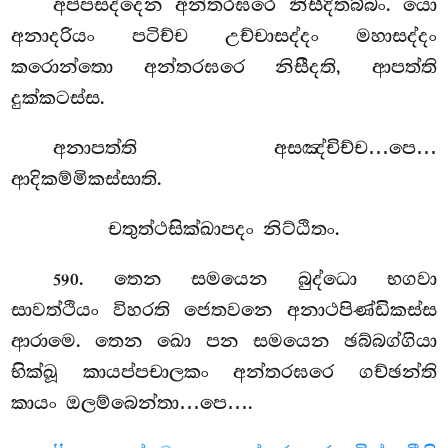
අප්පසද්දෙන අන්තරඝරෙ නිසීදිතබ්බං. යො
අනාදරියං පටිච්ච උච්චාසද්දං මහාසද්දං
කරොන්තො අන්තරඝරෙ නිසීදති, ආපත්ති
දුක්කටස්ස.
අනාපත්ති
අසඤ්චිච්ච…පෙ…
ආදිකම්මිකස්සාති.
චතුත්ථසික්ඛාපදං නිට්ඨිතං.
. තෙන සමයෙන බුද්ධො භගවා
590
සාවත්ථියං විහරති ජෙතවනෙ අනාථපිණ්ඩිකස්ස
ආරාමෙ. තෙන ඛො
පන සමයෙන ඡබ්බග්ගියා
භික්ඛූ කායප්පචාලකං අන්තරඝරෙ ගච්ඡන්ති
කායං ඔලම්බෙන්තා…පෙ….