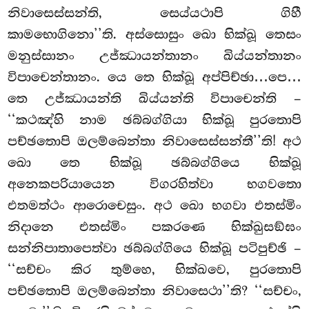
නිවාසෙස්සන්ති, සෙය්යථාපි ගිහී
කාමභොගිනො’’ති. අස්සොසුං ඛො භික්ඛූ තෙසං
මනුස්සානං උජ්ඣායන්තානං ඛිය්යන්තානං
විපාචෙන්තානං. යෙ තෙ භික්ඛූ අප්පිච්ඡා…පෙ…
තෙ උජ්ඣායන්ති ඛිය්යන්ති විපාචෙන්ති –
‘‘කථඤ්හි නාම ඡබ්බග්ගියා භික්ඛූ පුරතොපි
පච්ඡතොපි ඔලම්බෙන්තා නිවාසෙස්සන්තී’’ති! අථ
ඛො තෙ භික්ඛූ ඡබ්බග්ගියෙ භික්ඛූ
අනෙකපරියායෙන විගරහිත්වා භගවතො
එතමත්ථං ආරොචෙසුං. අථ ඛො භගවා එතස්මිං
නිදානෙ එතස්මිං පකරණෙ භික්ඛුසඞ්ඝං
සන්නිපාතාපෙත්වා ඡබ්බග්ගියෙ භික්ඛූ පටිපුච්ඡි –
‘‘සච්චං කිර තුම්හෙ, භික්ඛවෙ, පුරතොපි
පච්ඡතොපි ඔලම්බෙන්තා නිවාසෙථා’’ති? ‘‘සච්චං,