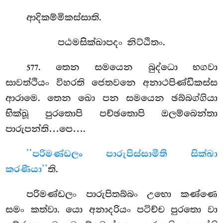
ආදිකම්මිකස්සාති.
පඨමසික්ඛාපදං නිට්ඨිතං.
. තෙන
සමයෙන බුද්ධො භගවා
577
සාවත්ථියං විහරති ජෙතවනෙ අනාථපිණ්ඩිකස්ස
ආරාමෙ. තෙන ඛො පන සමයෙන ඡබ්බග්ගියා
භික්ඛූ පුරතොපි පච්ඡතොපි ඔලම්බෙන්තා
පාරුපන්ති…පෙ….
‘‘පරිමණ්ඩලං පාරුපිස්සාමීති සික්ඛා
කරණීයා’’
ති.
පරිමණ්ඩලං පාරුපිතබ්බං උභො කණ්ණෙ
සමං කත්වා. යො
අනාදරියං පටිච්ච පුරතො වා