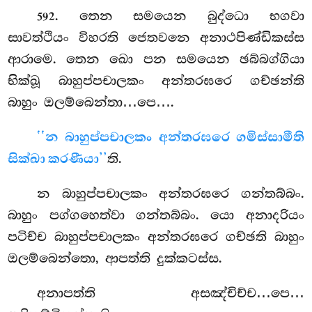
. තෙන
සමයෙන බුද්ධො භගවා
592
සාවත්ථියං විහරති ජෙතවනෙ අනාථපිණ්ඩිකස්ස
ආරාමෙ. තෙන ඛො පන සමයෙන ඡබ්බග්ගියා
භික්ඛූ බාහුප්පචාලකං අන්තරඝරෙ ගච්ඡන්ති
බාහුං ඔලම්බෙන්තා…පෙ….
‘‘න බාහුප්පචාලකං අන්තරඝරෙ ගමිස්සාමීති
සික්ඛා කරණීයා’’
ති.
න බාහුප්පචාලකං අන්තරඝරෙ ගන්තබ්බං.
බාහුං පග්ගහෙත්වා ගන්තබ්බං. යො අනාදරියං
පටිච්ච බාහුප්පචාලකං අන්තරඝරෙ ගච්ඡති බාහුං
ඔලම්බෙන්තො, ආපත්ති දුක්කටස්ස.
අනාපත්ති අසඤ්චිච්ච…පෙ…