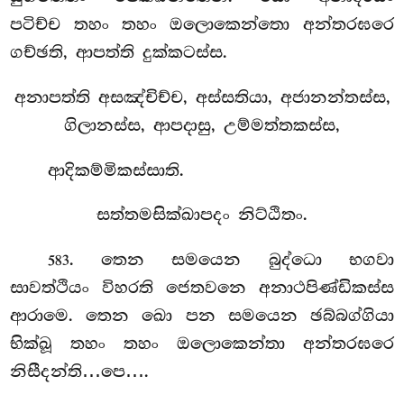
පටිච්ච තහං තහං ඔලොකෙන්තො අන්තරඝරෙ
ගච්ඡති, ආපත්ති දුක්කටස්ස.
අනාපත්ති අසඤ්චිච්ච, අස්සතියා, අජානන්තස්ස,
ගිලානස්ස, ආපදාසු, උම්මත්තකස්ස,
ආදිකම්මිකස්සාති.
සත්තමසික්ඛාපදං නිට්ඨිතං.
. තෙන
සමයෙන බුද්ධො භගවා
583
සාවත්ථියං විහරති ජෙතවනෙ අනාථපිණ්ඩිකස්ස
ආරාමෙ. තෙන ඛො පන සමයෙන ඡබ්බග්ගියා
භික්ඛූ තහං තහං ඔලොකෙන්තා අන්තරඝරෙ
නිසීදන්ති…පෙ….