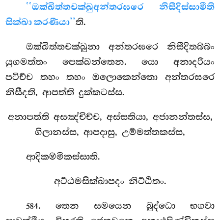
‘‘ඔක්ඛිත්තචක්ඛු
අන්තරඝරෙ නිසීදිස්සාමීති
සික්ඛා කරණීයා’’
ති.
ඔක්ඛිත්තචක්ඛුනා අන්තරඝරෙ නිසීදිතබ්බං
යුගමත්තං පෙක්ඛන්තෙන. යො අනාදරියං
පටිච්ච තහං තහං ඔලොකෙන්තො අන්තරඝරෙ
නිසීදති, ආපත්ති දුක්කටස්ස.
අනාපත්ති
අසඤ්චිච්ච, අස්සතියා, අජානන්තස්ස,
ගිලානස්ස, ආපදාසු, උම්මත්තකස්ස,
ආදිකම්මිකස්සාති.
අට්ඨමසික්ඛාපදං නිට්ඨිතං.
. තෙන
සමයෙන බුද්ධො භගවා
584