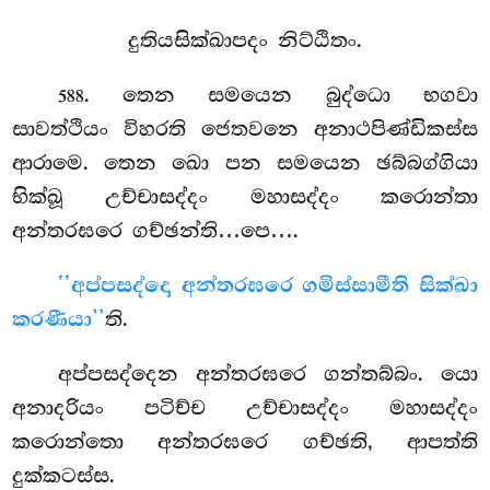
දුතියසික්ඛාපදං නිට්ඨිතං.
. තෙන
සමයෙන බුද්ධො භගවා
588
සාවත්ථියං විහරති ජෙතවනෙ අනාථපිණ්ඩිකස්ස
ආරාමෙ. තෙන ඛො පන සමයෙන ඡබ්බග්ගියා
භික්ඛූ උච්චාසද්දං මහාසද්දං කරොන්තා
අන්තරඝරෙ ගච්ඡන්ති…පෙ….
‘‘අප්පසද්දො අන්තරඝරෙ ගමිස්සාමීති සික්ඛා
කරණීයා’’
ති.
අප්පසද්දෙන අන්තරඝරෙ ගන්තබ්බං. යො
අනාදරියං පටිච්ච උච්චාසද්දං මහාසද්දං
කරොන්තො අන්තරඝරෙ ගච්ඡති, ආපත්ති
දුක්කටස්ස.