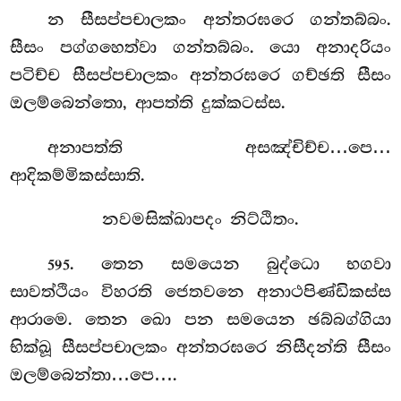
න සීසප්පචාලකං අන්තරඝරෙ ගන්තබ්බං.
සීසං පග්ගහෙත්වා ගන්තබ්බං. යො අනාදරියං
පටිච්ච සීසප්පචාලකං අන්තරඝරෙ ගච්ඡති සීසං
ඔලම්බෙන්තො, ආපත්ති දුක්කටස්ස.
අනාපත්ති අසඤ්චිච්ච…පෙ…
ආදිකම්මිකස්සාති.
නවමසික්ඛාපදං නිට්ඨිතං.
. තෙන සමයෙන බුද්ධො භගවා
595
සාවත්ථියං විහරති ජෙතවනෙ අනාථපිණ්ඩිකස්ස
ආරාමෙ. තෙන ඛො පන සමයෙන ඡබ්බග්ගියා
භික්ඛූ සීසප්පචාලකං අන්තරඝරෙ නිසීදන්ති සීසං
ඔලම්බෙන්තා…පෙ….