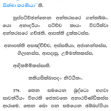
සික්ඛා කරණීයා’’
ති.
සුප්පටිච්ඡන්නෙන අන්තරඝරෙ ගන්තබ්බං.
යො අනාදරියං පටිච්ච කායං විවරිත්වා
අන්තරඝරෙ ගච්ඡති, ආපත්ති දුක්කටස්ස.
අනාපත්ති
අසඤ්චිච්ච, අස්සතියා, අජානන්තස්ස,
ගිලානස්ස, ආපදාසු, උම්මත්තකස්ස,
ආදිකම්මිකස්සාති.
තතියසික්ඛාපදං නිට්ඨිතං.
. තෙන සමයෙන බුද්ධො භගවා
579
සාවත්ථියං විහරති ජෙතවනෙ අනාථපිණ්ඩිකස්ස
ආරාමෙ. තෙන ඛො පන සමයෙන ඡබ්බග්ගියා