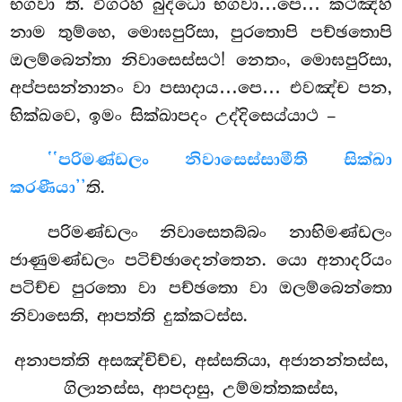
භගවා’’ති. විගරහි බුද්ධො භගවා…පෙ… කථඤ්හි
නාම තුම්හෙ, මොඝපුරිසා, පුරතොපි පච්ඡතොපි
ඔලම්බෙන්තා නිවාසෙස්සථ! නෙතං, මොඝපුරිසා,
අප්පසන්නානං වා පසාදාය…පෙ…
එවඤ්ච පන,
භික්ඛවෙ, ඉමං සික්ඛාපදං උද්දිසෙය්යාථ –
‘‘පරිමණ්ඩලං නිවාසෙස්සාමීති සික්ඛා
කරණීයා’’
ති.
පරිමණ්ඩලං
නිවාසෙතබ්බං නාභිමණ්ඩලං
ජාණුමණ්ඩලං පටිච්ඡාදෙන්තෙන. යො අනාදරියං
පටිච්ච පුරතො වා පච්ඡතො වා ඔලම්බෙන්තො
නිවාසෙති, ආපත්ති දුක්කටස්ස.
අනාපත්ති අසඤ්චිච්ච, අස්සතියා, අජානන්තස්ස,
ගිලානස්ස, ආපදාසු, උම්මත්තකස්ස,