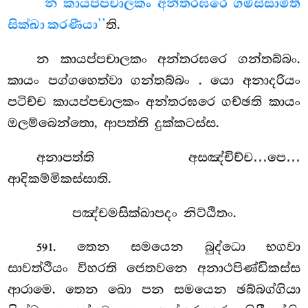
‘‘න කායප්පචාලකං අන්තරඝරෙ ගමිස්සාමීති
සික්ඛා කරණීයා’’
ති.
න කායප්පචාලකං අන්තරඝරෙ ගන්තබ්බං.
කායං පග්ගහෙත්වා ගන්තබ්බං
. යො අනාදරියං
පටිච්ච කායප්පචාලකං අන්තරඝරෙ ගච්ඡති කායං
ඔලම්බෙන්තො, ආපත්ති දුක්කටස්ස.
අනාපත්ති අසඤ්චිච්ච…පෙ…
ආදිකම්මිකස්සාති.
පඤ්චමසික්ඛාපදං නිට්ඨිතං.
. තෙන
සමයෙන බුද්ධො භගවා
591
සාවත්ථියං විහරති ජෙතවනෙ අනාථපිණ්ඩිකස්ස
ආරාමෙ. තෙන ඛො පන සමයෙන ඡබ්බග්ගියා