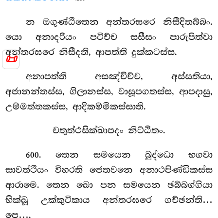
න ඔගුණ්ඨිතෙන අන්තරඝරෙ නිසීදිතබ්බං.
යො අනාදරියං පටිච්ච සසීසං පාරුපිත්වා
අන්තරඝරෙ නිසීදති, ආපත්ති දුක්කටස්ස.
📜
අනාපත්ති අසඤ්චිච්ච, අස්සතියා,
අජානන්තස්ස, ගිලානස්ස, වාසූපගතස්ස, ආපදාසු,
උම්මත්තකස්ස, ආදිකම්මිකස්සාති.
චතුත්ථසික්ඛාපදං නිට්ඨිතං.
. තෙන සමයෙන බුද්ධො භගවා
600
සාවත්ථියං විහරති ජෙතවනෙ අනාථපිණ්ඩිකස්ස
ආරාමෙ. තෙන ඛො පන සමයෙන ඡබ්බග්ගියා
භික්ඛූ උක්කුටිකාය අන්තරඝරෙ ගච්ඡන්ති…
පෙ….