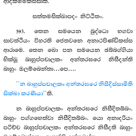
ආදිකම්මිකස්සාති.
සත්තමසික්ඛාපදං නිට්ඨිතං.
. තෙන
සමයෙන බුද්ධො භගවා
593
සාවත්ථියං විහරති ජෙතවනෙ අනාථපිණ්ඩිකස්ස
ආරාමෙ. තෙන ඛො පන සමයෙන ඡබ්බග්ගියා
භික්ඛූ බාහුප්පචාලකං අන්තරඝරෙ නිසීදන්ති
බාහුං ඔලම්බෙන්තා…පෙ….
‘‘න බාහුප්පචාලකං අන්තරඝරෙ නිසීදිස්සාමීති
සික්ඛා කරණීයා’’
ති.
න බාහුප්පචාලකං අන්තරඝරෙ නිසීදිතබ්බං.
බාහුං පග්ගහෙත්වා නිසීදිතබ්බං. යො අනාදරියං
පටිච්ච බාහුප්පචාලකං අන්තරඝරෙ නිසීදති බාහුං