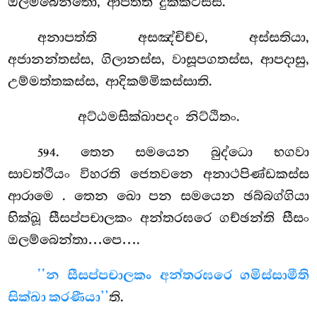
ඔලම්බෙන්තො, ආපත්ති දුක්කටස්ස.
අනාපත්ති
අසඤ්චිච්ච, අස්සතියා,
අජානන්තස්ස, ගිලානස්ස, වාසූපගතස්ස, ආපදාසු,
උම්මත්තකස්ස, ආදිකම්මිකස්සාති.
අට්ඨමසික්ඛාපදං නිට්ඨිතං.
. තෙන සමයෙන බුද්ධො භගවා
594
සාවත්ථියං විහරති ජෙතවනෙ අනාථපිණ්ඩකස්ස
ආරාමෙ
. තෙන ඛො පන සමයෙන ඡබ්බග්ගියා
භික්ඛූ සීසප්පචාලකං අන්තරඝරෙ ගච්ඡන්ති සීසං
ඔලම්බෙන්තා…පෙ….
‘‘න සීසප්පචාලකං අන්තරඝරෙ ගමිස්සාමීති
සික්ඛා කරණීයා’’
ති.