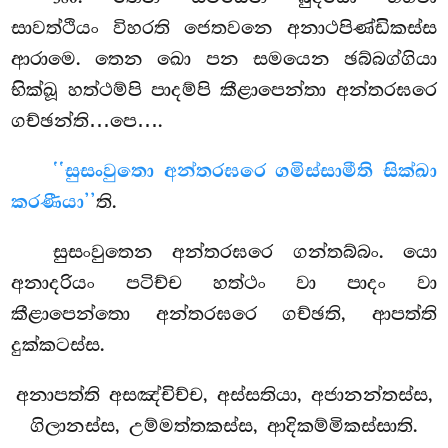
සාවත්ථියං විහරති ජෙතවනෙ අනාථපිණ්ඩිකස්ස
ආරාමෙ. තෙන ඛො පන සමයෙන ඡබ්බග්ගියා
භික්ඛූ හත්ථම්පි පාදම්පි කීළාපෙන්තා අන්තරඝරෙ
ගච්ඡන්ති…පෙ….
‘‘සුසංවුතො අන්තරඝරෙ ගමිස්සාමීති සික්ඛා
කරණීයා’’
ති.
සුසංවුතෙන අන්තරඝරෙ ගන්තබ්බං. යො
අනාදරියං පටිච්ච හත්ථං වා පාදං වා
කීළාපෙන්තො අන්තරඝරෙ ගච්ඡති, ආපත්ති
දුක්කටස්ස.
අනාපත්ති අසඤ්චිච්ච, අස්සතියා, අජානන්තස්ස,
ගිලානස්ස, උම්මත්තකස්ස, ආදිකම්මිකස්සාති.