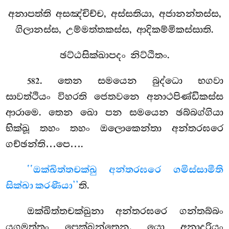
අනාපත්ති අසඤ්චිච්ච, අස්සතියා, අජානන්තස්ස,
ගිලානස්ස, උම්මත්තකස්ස, ආදිකම්මිකස්සාති.
ඡට්ඨසික්ඛාපදං නිට්ඨිතං.
. තෙන සමයෙන බුද්ධො භගවා
582
සාවත්ථියං විහරති ජෙතවනෙ අනාථපිණ්ඩිකස්ස
ආරාමෙ. තෙන ඛො පන සමයෙන ඡබ්බග්ගියා
භික්ඛූ තහං තහං ඔලොකෙන්තා අන්තරඝරෙ
ගච්ඡන්ති…පෙ….
‘‘ඔක්ඛිත්තචක්ඛු අන්තරඝරෙ ගමිස්සාමීති
සික්ඛා කරණීයා’’
ති.
ඔක්ඛිත්තචක්ඛුනා අන්තරඝරෙ ගන්තබ්බං
යුගමත්තං පෙක්ඛන්තෙන. යො අනාදරියං