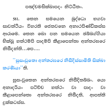
පඤ්චමසික්ඛාපදං නිට්ඨිතං.
. තෙන
සමයෙන බුද්ධො භගවා
581
සාවත්ථියං විහරති ජෙතවනෙ අනාථපිණ්ඩිකස්ස
ආරාමෙ. තෙන ඛො පන සමයෙන ඡබ්බග්ගියා
භික්ඛූ
හත්ථම්පි පාදම්පි කීළාපෙන්තා අන්තරඝරෙ
නිසීදන්ති…පෙ….
‘‘සුසංවුතො අන්තරඝරෙ නිසීදිස්සාමීති සික්ඛා
කරණීයා’’
ති.
සුසංවුතෙන අන්තරඝරෙ නිසීදිතබ්බං. යො
අනාදරියං පටිච්ච හත්ථං වා පාදං වා
කීළාපෙන්තො අන්තරඝරෙ නිසීදති, ආපත්ති
දුක්කටස්ස.