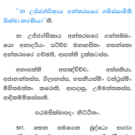
‘‘න උජ්ජග්ඝිකාය අන්තරඝරෙ ගමිස්සාමීති
සික්ඛා කරණීයා’’
ති.
න උජ්ජග්ඝිකාය අන්තරඝරෙ ගන්තබ්බං.
යො අනාදරියං පටිච්ච මහාහසිතං හසන්තො
අන්තරඝරෙ ගච්ඡති, ආපත්ති දුක්කටස්ස.
අනාපත්ති අසඤ්චිච්ච, අස්සතියා,
අජානන්තස්ස, ගිලානස්ස, හසනීයස්මිං වත්ථුස්මිං
මිහිතමත්තං කරොති, ආපදාසු, උම්මත්තකස්ස,
ආදිකම්මිකස්සාති.
පඨමසික්ඛාපදං නිට්ඨිතං.
. තෙන සමයෙන බුද්ධො භගවා
587