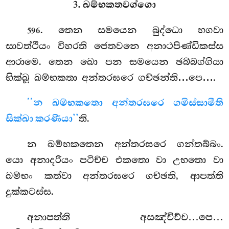
3. ඛම්භකතවග්ගො
. තෙන
සමයෙන බුද්ධො භගවා
596
සාවත්ථියං විහරති ජෙතවනෙ අනාථපිණ්ඩිකස්ස
ආරාමෙ. තෙන ඛො පන සමයෙන ඡබ්බග්ගියා
භික්ඛූ ඛම්භකතා අන්තරඝරෙ ගච්ඡන්ති…පෙ….
‘‘න ඛම්භකතො අන්තරඝරෙ ගමිස්සාමීති
සික්ඛා කරණීයා’’
ති.
න
ඛම්භකතෙන අන්තරඝරෙ ගන්තබ්බං.
යො අනාදරියං පටිච්ච එකතො වා උභතො වා
ඛම්භං කත්වා අන්තරඝරෙ ගච්ඡති, ආපත්ති
දුක්කටස්ස.
අනාපත්ති අසඤ්චිච්ච…පෙ…