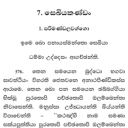
7. සෙඛියකණ්ඩං
1. පරිමණ්ඩලවග්ගො
ඉමෙ ඛො පනායස්මන්තො සෙඛියා
ධම්මා උද්දෙසං ආගච්ඡන්ති.
. තෙන
සමයෙන බුද්ධො භගවා
576
සාවත්ථියං විහරති ජෙතවනෙ අනාථපිණ්ඩිකස්ස
ආරාමෙ. තෙන ඛො පන සමයෙන ඡබ්බග්ගියා
භික්ඛූ පුරතොපි පච්ඡතොපි ඔලම්බෙන්තා
නිවාසෙන්ති. මනුස්සා උජ්ඣායන්ති ඛිය්යන්ති
විපාචෙන්ති – ‘‘කථඤ්හි නාම සමණා
සක්යපුත්තියා පුරතොපි පච්ඡතොපි ඔලම්බෙන්තා