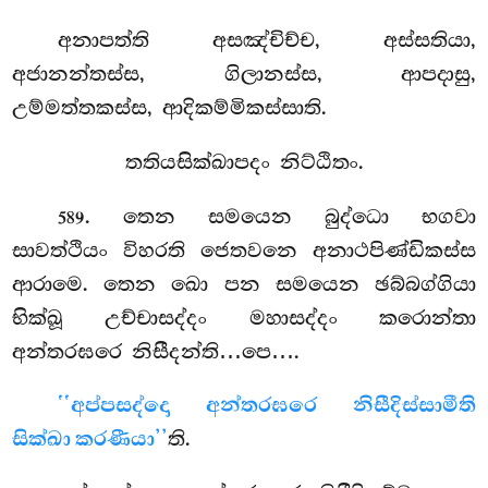
අනාපත්ති අසඤ්චිච්ච, අස්සතියා,
අජානන්තස්ස, ගිලානස්ස, ආපදාසු,
උම්මත්තකස්ස, ආදිකම්මිකස්සාති.
තතියසික්ඛාපදං නිට්ඨිතං.
. තෙන සමයෙන බුද්ධො භගවා
589
සාවත්ථියං විහරති ජෙතවනෙ අනාථපිණ්ඩිකස්ස
ආරාමෙ. තෙන ඛො පන සමයෙන ඡබ්බග්ගියා
භික්ඛූ උච්චාසද්දං මහාසද්දං කරොන්තා
අන්තරඝරෙ නිසීදන්ති…පෙ….
‘‘අප්පසද්දො අන්තරඝරෙ නිසීදිස්සාමීති
සික්ඛා කරණීයා’’
ති.