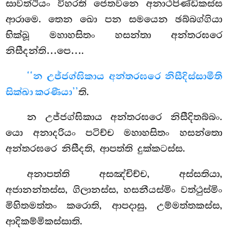
සාවත්ථියං විහරති ජෙතවනෙ අනාථපිණ්ඩිකස්ස
ආරාමෙ. තෙන ඛො පන සමයෙන ඡබ්බග්ගියා
භික්ඛූ මහාහසිතං හසන්තා අන්තරඝරෙ
නිසීදන්ති…පෙ….
‘‘න උජ්ජග්ඝිකාය අන්තරඝරෙ නිසීදිස්සාමීති
සික්ඛා කරණීයා’’
ති.
න
උජ්ජග්ඝිකාය අන්තරඝරෙ නිසීදිතබ්බං.
යො අනාදරියං පටිච්ච මහාහසිතං හසන්තො
අන්තරඝරෙ නිසීදති, ආපත්ති දුක්කටස්ස.
අනාපත්ති අසඤ්චිච්ච, අස්සතියා,
අජානන්තස්ස, ගිලානස්ස, හසනීයස්මිං වත්ථුස්මිං
මිහිතමත්තං කරොති, ආපදාසු, උම්මත්තකස්ස,
ආදිකම්මිකස්සාති.