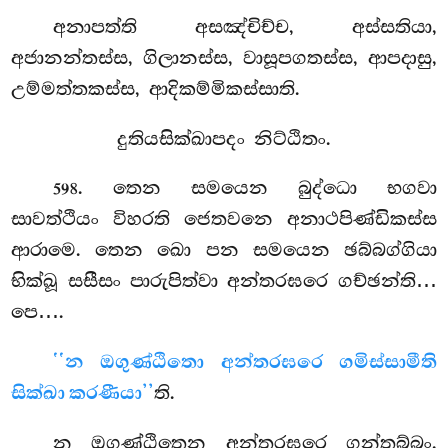
අනාපත්ති අසඤ්චිච්ච, අස්සතියා,
අජානන්තස්ස, ගිලානස්ස, වාසූපගතස්ස, ආපදාසු,
උම්මත්තකස්ස, ආදිකම්මිකස්සාති.
දුතියසික්ඛාපදං නිට්ඨිතං.
. තෙන
සමයෙන බුද්ධො භගවා
598
සාවත්ථියං විහරති ජෙතවනෙ අනාථපිණ්ඩිකස්ස
ආරාමෙ. තෙන ඛො පන සමයෙන ඡබ්බග්ගියා
භික්ඛූ සසීසං පාරුපිත්වා අන්තරඝරෙ ගච්ඡන්ති…
පෙ….
‘‘න ඔගුණ්ඨිතො අන්තරඝරෙ ගමිස්සාමීති
සික්ඛා කරණීයා’’
ති.
න ඔගුණ්ඨිතෙන අන්තරඝරෙ ගන්තබ්බං.