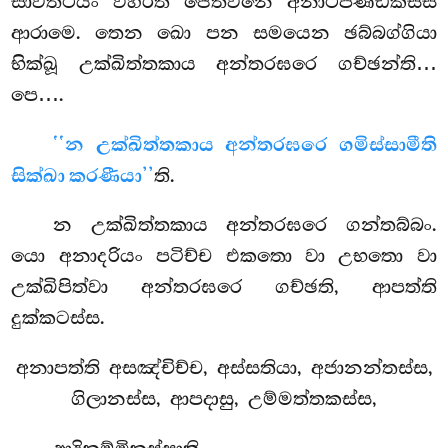
සාවත්ථියං විහරති ජෙතවනෙ අනාථපිණ්ඩිකස්ස
ආරාමෙ. තෙන ඛො පන සමයෙන ඡබ්බග්ගියා
භික්ඛූ උක්ඛිත්තකාය අන්තරඝරෙ ගච්ඡන්ති…
පෙ….
‘‘න උක්ඛිත්තකාය අන්තරඝරෙ ගමිස්සාමීති
සික්ඛා කරණීයා’’
ති.
න උක්ඛිත්තකාය අන්තරඝරෙ ගන්තබ්බං.
යො අනාදරියං පටිච්ච එකතො වා උභතො වා
උක්ඛිපිත්වා අන්තරඝරෙ ගච්ඡති, ආපත්ති
දුක්කටස්ස.
අනාපත්ති අසඤ්චිච්ච, අස්සතියා, අජානන්තස්ස,
ගිලානස්ස, ආපදාසු, උම්මත්තකස්ස,