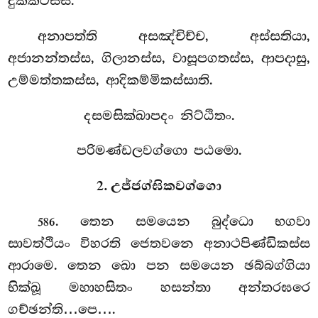
දුක්කටස්ස.
අනාපත්ති
අසඤ්චිච්ච, අස්සතියා,
අජානන්තස්ස, ගිලානස්ස, වාසූපගතස්ස, ආපදාසු,
උම්මත්තකස්ස, ආදිකම්මිකස්සාති.
දසමසික්ඛාපදං නිට්ඨිතං.
පරිමණ්ඩලවග්ගො පඨමො.
2. උජ්ජග්ඝිකවග්ගො
. තෙන
සමයෙන බුද්ධො භගවා
586
සාවත්ථියං විහරති ජෙතවනෙ අනාථපිණ්ඩිකස්ස
ආරාමෙ. තෙන ඛො පන සමයෙන ඡබ්බග්ගියා
භික්ඛූ මහාහසිතං හසන්තා අන්තරඝරෙ
ගච්ඡන්ති…පෙ….