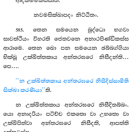
ආදිකම්මිකස්සාති.
නවමසික්ඛාපදං නිට්ඨිතං.
. තෙන සමයෙන බුද්ධො භගවා
585
සාවත්ථියං විහරති ජෙතවනෙ අනාථපිණ්ඩිකස්ස
ආරාමෙ. තෙන ඛො පන සමයෙන ඡබ්බග්ගියා
භික්ඛූ උක්ඛිත්තකාය අන්තරඝරෙ නිසීදන්ති…
පෙ….
‘‘න උක්ඛිත්තකාය අන්තරඝරෙ නිසීදිස්සාමීති
සික්ඛා කරණීයා’’
ති.
න උක්ඛිත්තකාය අන්තරඝරෙ නිසීදිතබ්බං.
යො අනාදරියං පටිච්ච එකතො වා උභතො වා
උක්ඛිපිත්වා අන්තරඝරෙ නිසීදති, ආපත්ති