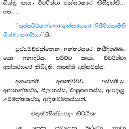
භික්ඛූ කායං විවරිත්වා අන්තරඝරෙ නිසීදන්ති…
පෙ….
‘‘සුප්පටිච්ඡන්නො අන්තරඝරෙ නිසීදිස්සාමීති
සික්ඛා කරණීයා’’
ති.
සුප්පටිච්ඡන්නෙන අන්තරඝරෙ නිසීදිතබ්බං.
යො අනාදරියං පටිච්ච කායං විවරිත්වා
අන්තරඝරෙ නිසීදති, ආපත්ති දුක්කටස්ස.
අනාපත්ති අසඤ්චිච්ච, අස්සතියා,
අජානන්තස්ස, ගිලානස්ස, වාසූපගතස්ස, ආපදාසු,
උම්මත්තකස්ස, ආදිකම්මිකස්සාති.
චතුත්ථසික්ඛාපදං නිට්ඨිතං.
. තෙන
සමයෙන බුද්ධො භගවා
580