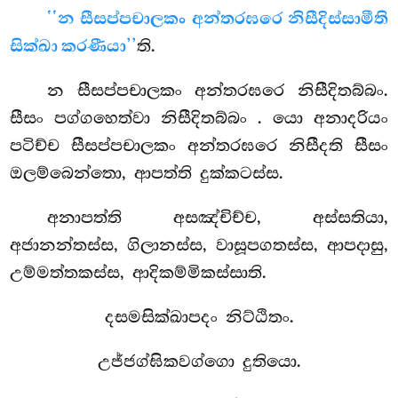
‘‘න සීසප්පචාලකං අන්තරඝරෙ නිසීදිස්සාමීති
සික්ඛා කරණීයා’’
ති.
න සීසප්පචාලකං අන්තරඝරෙ නිසීදිතබ්බං.
සීසං පග්ගහෙත්වා නිසීදිතබ්බං
. යො අනාදරියං
පටිච්ච සීසප්පචාලකං අන්තරඝරෙ නිසීදති සීසං
ඔලම්බෙන්තො, ආපත්ති දුක්කටස්ස.
අනාපත්ති අසඤ්චිච්ච, අස්සතියා,
අජානන්තස්ස, ගිලානස්ස, වාසූපගතස්ස, ආපදාසු,
උම්මත්තකස්ස, ආදිකම්මිකස්සාති.
දසමසික්ඛාපදං නිට්ඨිතං.
උජ්ජග්ඝිකවග්ගො දුතියො.