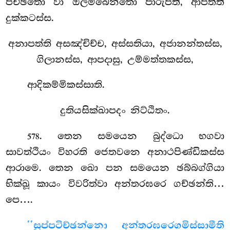
පච්ඡතො වා ඔලම්බෙන්තො පාරුපති, ආපත්ති
දුක්කටස්ස.
අනාපත්ති අසඤ්චිච්ච, අස්සතියා, අජානන්තස්ස,
ගිලානස්ස, ආපදාසු, උම්මත්තකස්ස,
ආදිකම්මිකස්සාති.
දුතියසික්ඛාපදං නිට්ඨිතං.
. තෙන සමයෙන බුද්ධො භගවා
578
සාවත්ථියං විහරති ජෙතවනෙ අනාථපිණ්ඩිකස්ස
ආරාමෙ. තෙන ඛො පන සමයෙන ඡබ්බග්ගියා
භික්ඛූ කායං විවරිත්වා අන්තරඝරෙ ගච්ඡන්ති…
පෙ….
‘‘සුප්පටිච්ඡන්නො අන්තරඝරෙ
ගමිස්සාමීති