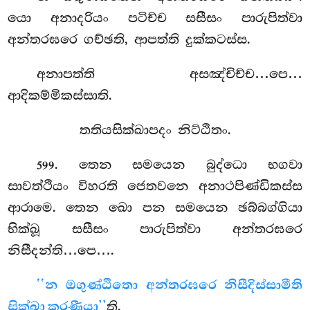
යො අනාදරියං පටිච්ච සසීසං පාරුපිත්වා
අන්තරඝරෙ ගච්ඡති, ආපත්ති දුක්කටස්ස.
අනාපත්ති අසඤ්චිච්ච…පෙ…
ආදිකම්මිකස්සාති.
තතියසික්ඛාපදං නිට්ඨිතං.
. තෙන
සමයෙන බුද්ධො භගවා
599
සාවත්ථියං විහරති ජෙතවනෙ අනාථපිණ්ඩිකස්ස
ආරාමෙ. තෙන ඛො පන සමයෙන ඡබ්බග්ගියා
භික්ඛූ සසීසං පාරුපිත්වා අන්තරඝරෙ
නිසීදන්ති…පෙ….
‘‘න ඔගුණ්ඨිතො අන්තරඝරෙ නිසීදිස්සාමීති
සික්ඛා කරණීයා’’
ති.