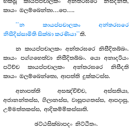
භික්ඛූ කායප්පචාලකං අන්තරඝරෙ නිසීදන්ති,
කායං ඔලම්බෙන්තා…පෙ….
‘‘න කායප්පචාලකං අන්තරඝරෙ
නිසීදිස්සාමීති සික්ඛා කරණීයා’’
ති.
න කායප්පචාලකං අන්තරඝරෙ නිසීදිතබ්බං.
කායං පග්ගහෙත්වා නිසීදිතබ්බං. යො අනාදරියං
පටිච්ච කායප්පචාලකං අන්තරඝරෙ නිසීදති
කායං ඔලම්බෙන්තො, ආපත්ති දුක්කටස්ස.
අනාපත්ති අසඤ්චිච්ච, අස්සතියා,
අජානන්තස්ස, ගිලානස්ස, වාසූපගතස්ස, ආපදාසු,
උම්මත්තකස්ස, ආදිකම්මිකස්සාති.
ඡට්ඨසික්ඛාපදං නිට්ඨිතං.