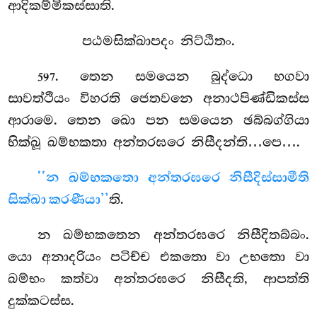
ආදිකම්මිකස්සාති.
පඨමසික්ඛාපදං නිට්ඨිතං.
. තෙන සමයෙන බුද්ධො භගවා
597
සාවත්ථියං විහරති ජෙතවනෙ අනාථපිණ්ඩිකස්ස
ආරාමෙ. තෙන ඛො පන සමයෙන ඡබ්බග්ගියා
භික්ඛූ ඛම්භකතා අන්තරඝරෙ නිසීදන්ති…පෙ….
‘‘න ඛම්භකතො අන්තරඝරෙ නිසීදිස්සාමීති
සික්ඛා කරණීයා’’
ති.
න ඛම්භකතෙන අන්තරඝරෙ නිසීදිතබ්බං.
යො අනාදරියං පටිච්ච එකතො වා උභතො වා
ඛම්භං කත්වා අන්තරඝරෙ නිසීදති, ආපත්ති
දුක්කටස්ස.