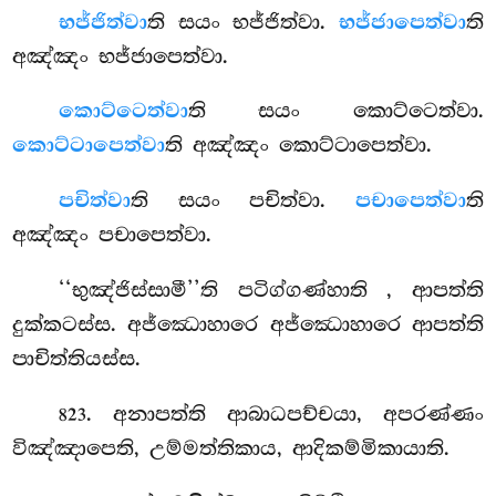
භජ්ජිත්වා
ති සයං භජ්ජිත්වා.
භජ්ජාපෙත්වා
ති
අඤ්ඤං භජ්ජාපෙත්වා.
කොට්ටෙත්වා
ති සයං කොට්ටෙත්වා.
කොට්ටාපෙත්වා
ති අඤ්ඤං කොට්ටාපෙත්වා.
පචිත්වා
ති සයං පචිත්වා.
පචාපෙත්වා
ති
අඤ්ඤං පචාපෙත්වා.
‘‘භුඤ්ජිස්සාමී’’ති
පටිග්ගණ්හාති
, ආපත්ති
දුක්කටස්ස. අජ්ඣොහාරෙ අජ්ඣොහාරෙ ආපත්ති
පාචිත්තියස්ස.
. අනාපත්ති ආබාධපච්චයා, අපරණ්ණං
823
විඤ්ඤාපෙති, උම්මත්තිකාය, ආදිකම්මිකායාති.