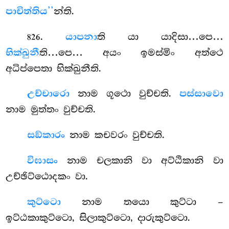
පාචිත්තිය’’
න්ති.
.
යා
පනා
ති යා යාදිසා…පෙ…
826
භික්ඛුනී
ති…පෙ… අයං ඉමස්මිං අත්ථෙ
අධිප්පෙතා භික්ඛුනීති.
උච්චාරො
නාම ගූථො වුච්චති.
පස්සාවො
නාම මුත්තං වුච්චති.
සඞ්කාරං
නාම කචවරං වුච්චති.
විඝාසං
නාම චලකානි වා අට්ඨිකානි වා
උච්ඡිට්ඨොදකං වා.
කුට්ටො
නාම තයො කුට්ටා –
ඉට්ඨකාකුට්ටො, සිලාකුට්ටො, දාරුකුට්ටො.