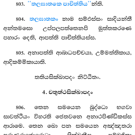
.
‘‘තලඝාතකෙ පාචිත්තිය’’
න්ති.
803
.
තලඝාතකං
නාම සම්ඵස්සං සාදියන්තී
804
අන්තමසො උප්පලපත්තෙනපි මුත්තකරණෙ
පහාරං දෙති, ආපත්ති පාචිත්තියස්ස.
. අනාපත්ති ආබාධපච්චයා, උම්මත්තිකාය,
805
ආදිකම්මිකායාති.
තතියසික්ඛාපදං නිට්ඨිතං.
4. චතුත්ථසික්ඛාපදං
. තෙන
සමයෙන බුද්ධො භගවා
806
සාවත්ථියං විහරති ජෙතවනෙ අනාථපිණ්ඩිකස්ස
ආරාමෙ. තෙන ඛො පන සමයෙන අඤ්ඤතරා