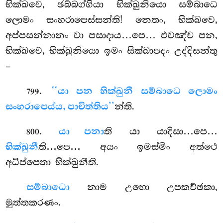
භික්ඛවෙ, ඡබ්බග්ගියා භික්ඛුනියො සම්බාධෙ
ලොමං සංහරාපෙස්සන්ති! නෙතං, භික්ඛවෙ,
අප්පසන්නානං වා පසාදාය…පෙ… එවඤ්ච පන,
භික්ඛවෙ, භික්ඛුනියො ඉමං සික්ඛාපදං උද්දිසන්තු
–
.
‘‘යා පන භික්ඛුනී සම්බාධෙ ලොමං
799
සංහරාපෙය්ය, පාචිත්තිය’’
න්ති.
.
යා පනා
ති යා යාදිසා…පෙ…
800
භික්ඛුනී
ති…පෙ… අයං ඉමස්මිං අත්ථෙ
අධිප්පෙතා භික්ඛුනීති.
සම්බාධො
නාම උභො උපකච්ඡකා,
මුත්තකරණං.