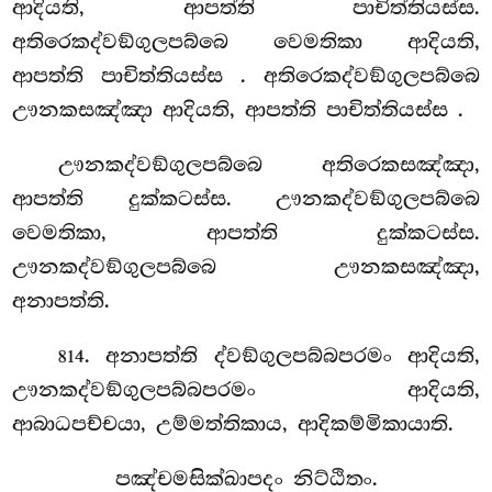
ආදියති, ආපත්ති පාචිත්තියස්ස.
අතිරෙකද්වඞ්ගුලපබ්බෙ
වෙමතිකා ආදියති,
ආපත්ති පාචිත්තියස්ස
. අතිරෙකද්වඞ්ගුලපබ්බෙ
ඌනකසඤ්ඤා ආදියති, ආපත්ති පාචිත්තියස්ස
.
ඌනකද්වඞ්ගුලපබ්බෙ අතිරෙකසඤ්ඤා,
ආපත්ති දුක්කටස්ස. ඌනකද්වඞ්ගුලපබ්බෙ
වෙමතිකා, ආපත්ති දුක්කටස්ස.
ඌනකද්වඞ්ගුලපබ්බෙ ඌනකසඤ්ඤා,
අනාපත්ති.
. අනාපත්ති ද්වඞ්ගුලපබ්බපරමං ආදියති,
814
ඌනකද්වඞ්ගුලපබ්බපරමං ආදියති,
ආබාධපච්චයා, උම්මත්තිකාය, ආදිකම්මිකායාති.
පඤ්චමසික්ඛාපදං නිට්ඨිතං.