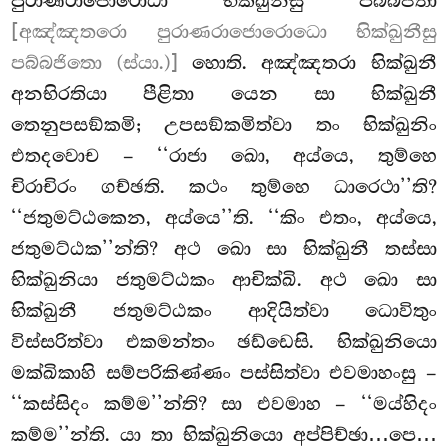
පුරාණරාජොරොධා භික්ඛුනීසු පබ්බජිතා
[අඤ්ඤතරො පුරාණරාජොරොධො භික්ඛුනීසු
පබ්බජිතො (ස්යා.)]
හොති. අඤ්ඤතරා භික්ඛුනී
අනභිරතියා පීළිතා යෙන සා භික්ඛුනී
තෙනුපසඞ්කමි; උපසඞ්කමිත්වා තං භික්ඛුනිං
එතදවොච – ‘‘රාජා ඛො, අය්යෙ, තුම්හෙ
චිරාචිරං ගච්ඡති. කථං තුම්හෙ ධාරෙථා’’ති?
‘‘ජතුමට්ඨකෙන, අය්යෙ’’ති. ‘‘කිං එතං, අය්යෙ,
ජතුමට්ඨක’’න්ති? අථ ඛො සා භික්ඛුනී තස්සා
භික්ඛුනියා ජතුමට්ඨකං ආචික්ඛි. අථ ඛො සා
භික්ඛුනී ජතුමට්ඨකං ආදියිත්වා ධොවිතුං
විස්සරිත්වා එකමන්තං ඡඩ්ඩෙසි. භික්ඛුනියො
මක්ඛිකාහි සම්පරිකිණ්ණං පස්සිත්වා
එවමාහංසු –
‘‘කස්සිදං කම්ම’’න්ති? සා එවමාහ – ‘‘මය්හිදං
කම්ම’’න්ති. යා තා භික්ඛුනියො අප්පිච්ඡා…පෙ…