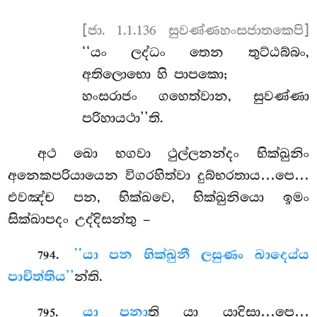
[ජා. 1.1.136 සුවණ්ණහංසජාතකෙපි]
‘‘යං
ලද්ධං තෙන තුට්ඨබ්බං,
අතිලොභො හි පාපකො;
හංසරාජං ගහෙත්වාන, සුවණ්ණා
පරිහායථා’’ති.
අථ ඛො භගවා ථුල්ලනන්දං භික්ඛුනිං
අනෙකපරියායෙන විගරහිත්වා දුබ්භරතාය…පෙ…
එවඤ්ච පන, භික්ඛවෙ, භික්ඛුනියො ඉමං
සික්ඛාපදං උද්දිසන්තු –
.
‘‘යා පන භික්ඛුනී ලසුණං ඛාදෙය්ය
794
පාචිත්තිය’’
න්ති.
.
යා පනා
ති යා යාදිසා…පෙ…
795