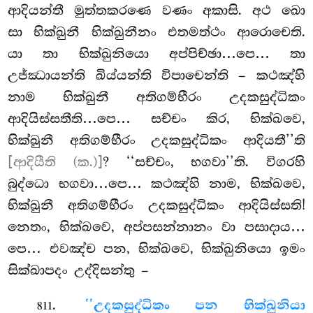
ආදියන්තී මුත්තකරණෙ වණං අකාසි. අථ ඛො
සා භික්ඛුනී භික්ඛුනීනං එතමත්ථං ආරොචෙති.
යා තා භික්ඛුනියො අප්පිච්ඡා…පෙ… තා
උජ්ඣායන්ති ඛිය්යන්ති විපාචෙන්ති – කථඤ්හි
නාම භික්ඛුනී අතිගම්භීරං උදකසුද්ධිකං
ආදියිස්සතීති…පෙ… සච්චං කිර, භික්ඛවෙ,
භික්ඛුනී අතිගම්භීරං උදකසුද්ධිකං ආදියතී’’ති
[ආදියීති (ක.)]
? ‘‘සච්චං, භගවා’’ති. විගරහි
බුද්ධො භගවා…පෙ… කථඤ්හි නාම, භික්ඛවෙ,
භික්ඛුනී අතිගම්භීරං උදකසුද්ධිකං ආදියිස්සති!
නෙතං, භික්ඛවෙ, අප්පසන්නානං වා පසාදාය…
පෙ… එවඤ්ච පන, භික්ඛවෙ, භික්ඛුනියො ඉමං
සික්ඛාපදං උද්දිසන්තු –
.
‘‘උදකසුද්ධිකං පන භික්ඛුනියා
811