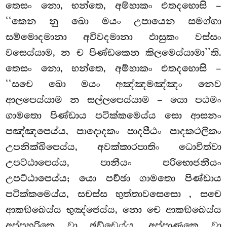
තෙසං නො, භන්තෙ, අම්හාකං එතදහොසි –
‘‘කෙන නු ඛො මයං උපායෙන සමග්ගා
සම්මොදමානා අවිවදමානා ඵාසුකං වස්සං
වසෙය්යාම, න ච
පිණ්ඩකෙන කිලමෙය්යාමා’’ති.
තෙසං නො, භන්තෙ, අම්හාකං එතදහොසි –
‘‘සචෙ ඛො මයං අඤ්ඤමඤ්ඤං නෙව
ආලපෙය්යාම න සල්ලපෙය්යාම – යො පඨමං
ගාමතො පිණ්ඩාය පටික්කමෙය්ය සො ආසනං
පඤ්ඤපෙය්ය, පාදොදකං පාදපීඨං
පාදකථලිකං
උපනික්ඛිපෙය්ය, අවක්කාරපාතිං ධොවිත්වා
උපට්ඨාපෙය්ය, පානීයං පරිභොජනීයං
උපට්ඨාපෙය්ය; යො පච්ඡා ගාමතො පිණ්ඩාය
පටික්කමෙය්ය, සචස්ස භුත්තාවසෙසො
, සචෙ
ආකඞ්ඛෙය්ය භුඤ්ජෙය්ය, නො චෙ ආකඞ්ඛෙය්ය
අප්පහරිතෙ වා ඡඩ්ඩෙය්ය, අප්පාණකෙ වා