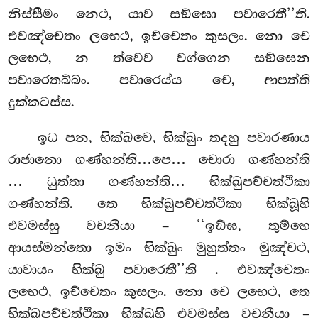
නිස්සීමං නෙථ, යාව සඞ්ඝො පවාරෙතී’’ති.
එවඤ්චෙතං ලභෙථ, ඉච්චෙතං කුසලං. නො චෙ
ලභෙථ, න ත්වෙව වග්ගෙන සඞ්ඝෙන
පවාරෙතබ්බං. පවාරෙය්ය චෙ, ආපත්ති
දුක්කටස්ස.
ඉධ පන, භික්ඛවෙ, භික්ඛුං තදහු පවාරණාය
රාජානො ගණ්හන්ති…පෙ… චොරා ගණ්හන්ති
… ධුත්තා ගණ්හන්ති… භික්ඛුපච්චත්ථිකා
ගණ්හන්ති. තෙ භික්ඛුපච්චත්ථිකා භික්ඛූහි
එවමස්සු වචනීයා – ‘‘ඉඞ්ඝ, තුම්හෙ
ආයස්මන්තො ඉමං භික්ඛුං මුහුත්තං මුඤ්චථ,
යාවායං භික්ඛු පවාරෙතී’’ති
. එවඤ්චෙතං
ලභෙථ, ඉච්චෙතං කුසලං. නො චෙ ලභෙථ, තෙ
භික්ඛුපච්චත්ථිකා භික්ඛූහි එවමස්සු වචනීයා –