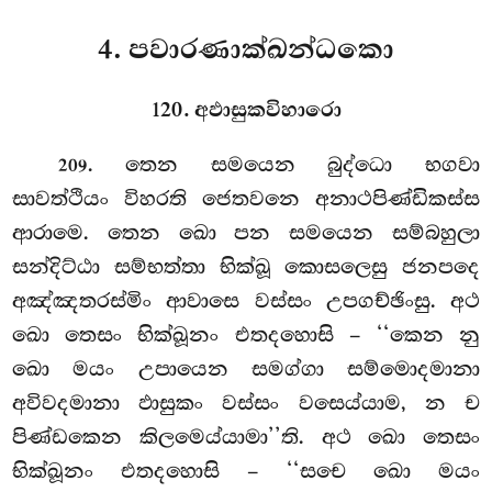
4. පවාරණාක්ඛන්ධකො
120. අඵාසුකවිහාරො
. තෙන
සමයෙන බුද්ධො භගවා
209
සාවත්ථියං විහරති ජෙතවනෙ අනාථපිණ්ඩිකස්ස
ආරාමෙ. තෙන ඛො පන සමයෙන සම්බහුලා
සන්දිට්ඨා සම්භත්තා භික්ඛූ කොසලෙසු ජනපදෙ
අඤ්ඤතරස්මිං ආවාසෙ වස්සං උපගච්ඡිංසු. අථ
ඛො තෙසං භික්ඛූනං එතදහොසි – ‘‘කෙන නු
ඛො මයං උපායෙන සමග්ගා සම්මොදමානා
අවිවදමානා ඵාසුකං වස්සං වසෙය්යාම, න ච
පිණ්ඩකෙන කිලමෙය්යාමා’’ති. අථ ඛො තෙසං
භික්ඛූනං එතදහොසි – ‘‘සචෙ ඛො මයං