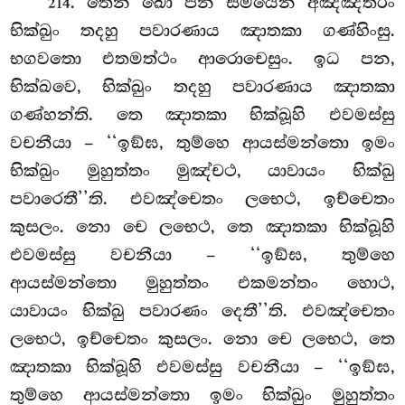
. තෙන
ඛො පන සමයෙන අඤ්ඤතරං
214
භික්ඛුං තදහු පවාරණාය ඤාතකා ගණ්හිංසු.
භගවතො එතමත්ථං ආරොචෙසුං. ඉධ පන,
භික්ඛවෙ, භික්ඛුං තදහු පවාරණාය ඤාතකා
ගණ්හන්ති. තෙ ඤාතකා භික්ඛූහි එවමස්සු
වචනීයා – ‘‘ඉඞ්ඝ, තුම්හෙ ආයස්මන්තො ඉමං
භික්ඛුං මුහුත්තං මුඤ්චථ, යාවායං භික්ඛු
පවාරෙතී’’ති. එවඤ්චෙතං ලභෙථ, ඉච්චෙතං
කුසලං. නො චෙ ලභෙථ, තෙ ඤාතකා භික්ඛූහි
එවමස්සු වචනීයා – ‘‘ඉඞ්ඝ, තුම්හෙ
ආයස්මන්තො මුහුත්තං එකමන්තං හොථ,
යාවායං භික්ඛු පවාරණං දෙතී’’ති. එවඤ්චෙතං
ලභෙථ, ඉච්චෙතං කුසලං. නො චෙ ලභෙථ, තෙ
ඤාතකා භික්ඛූහි එවමස්සු වචනීයා – ‘‘ඉඞ්ඝ,
තුම්හෙ ආයස්මන්තො ඉමං භික්ඛුං මුහුත්තං