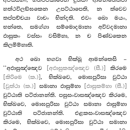
හත්ථවිලඞ්ඝකෙන උපට්ඨාපෙති, න ත්වෙව
තප්පච්චයා වාචං භින්දති. එවං ඛො මයං,
භන්තෙ, සමග්ගා සම්මොදමානා අවිවදමානා
ඵාසුකං වස්සං වසිම්හා, න ච පිණ්ඩකෙන
කිලමිම්හාති.
අථ ඛො භගවා භික්ඛූ ආමන්තෙසි –
‘‘අඵාසුඤ්ඤෙව
[අඵාසුකඤ්ඤෙව (සී.)]
කිරමෙ
[කිරිමෙ (ක.)]
, භික්ඛවෙ, මොඝපුරිසා වුට්ඨා
[වුත්ථා (ක.)]
සමානා ඵාසුම්හා
[ඵාසුකම්හා (සී.)]
වුට්ඨාති පටිජානන්ති. පසුසංවාසඤ්ඤෙව කිරමෙ,
භික්ඛවෙ, මොඝපුරිසා වුට්ඨා සමානා ඵාසුම්හා
වුට්ඨාති පටිජානන්ති. එළකසංවාසඤ්ඤෙව
කිරමෙ, භික්ඛවෙ, මොඝපුරිසා වුට්ඨා සමානා