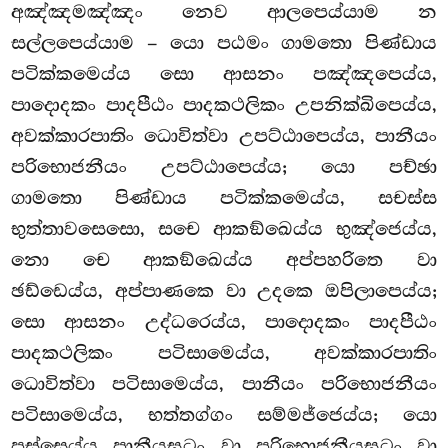
අඤ්ඤමඤ්ඤං නෙව ආලපෙය්යාම න
සල්ලපෙය්යාම – යො පඨමං ගාමතො පිණ්ඩාය
පටික්කමෙය්ය සො ආසනං පඤ්ඤපෙය්ය,
පාදොදකං පාදපීඨං පාදකථලිකං උපනික්ඛිපෙය්ය,
අවක්කාරපාතිං ධොවිත්වා උපට්ඨාපෙය්ය, පානීයං
පරිභොජනීයං උපට්ඨාපෙය්ය; යො පච්ඡා
ගාමතො පිණ්ඩාය පටික්කමෙය්ය, සචස්ස
භුත්තාවසෙසො, සචෙ ආකඞ්ඛෙය්ය භුඤ්ජෙය්ය,
නො චෙ ආකඞ්ඛෙය්ය අප්පහරිතෙ වා
ඡඩ්ඩෙය්ය, අප්පාණකෙ වා උදකෙ ඔපිලාපෙය්ය;
සො ආසනං උද්ධරෙය්ය, පාදොදකං පාදපීඨං
පාදකථලිකං පටිසාමෙය්ය, අවක්කාරපාතිං
ධොවිත්වා පටිසාමෙය්ය, පානීයං පරිභොජනීයං
පටිසාමෙය්ය, භත්තග්ගං සම්මජ්ජෙය්ය; යො
පස්සෙය්ය පානීයඝටං වා පරිභොජනීයඝටං වා