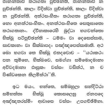
ජානන්තාපි තථාගතා පුච්ඡන්ති, ජානන්තාපි න
පුච්ඡන්ති. කාලං විදිත්වා පුච්ඡන්ති, කාලං විදිත්වා
න පුච්ඡන්ති. අත්ථසංහිතං තථාගතා පුච්ඡන්ති,
නො අනත්ථසංහිතං. අනත්ථසංහිතෙ සෙතුඝාතො
තථාගතානං. ද්වීහාකාරෙහි බුද්ධා භගවන්තො
භික්ඛූ පටිපුච්ඡන්ති – ධම්මං වා දෙසෙස්සාම,
සාවකානං වා සික්ඛාපදං පඤ්ඤපෙස්සාමාති. අථ
ඛො භගවා තෙ භික්ඛූ එතදවොච – ‘‘යථාකථං
පන තුම්හෙ, භික්ඛවෙ, සමග්ගා සම්මොදමානා
අවිවදමානා ඵාසුකං වස්සං වසිත්ථ, න ච
පිණ්ඩකෙන කිලමිත්ථා’’ති.
ඉධ මයං, භන්තෙ, සම්බහුලා සන්දිට්ඨා
සම්භත්තා භික්ඛූ කොසලෙසු ජනපදෙ
අඤ්ඤතරස්මිං ආවාසෙ වස්සං උපගච්ඡිම්හා.