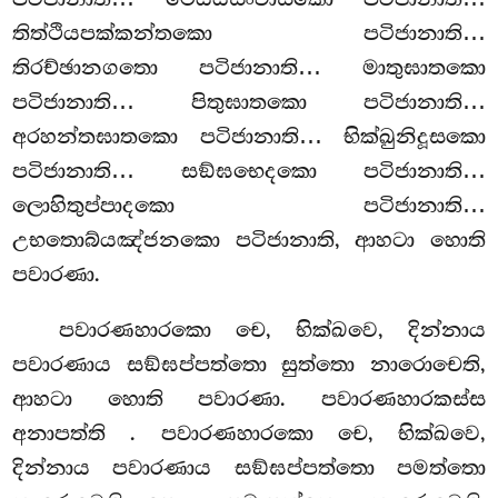
තිත්ථියපක්කන්තකො පටිජානාති…
තිරච්ඡානගතො පටිජානාති… මාතුඝාතකො
පටිජානාති… පිතුඝාතකො පටිජානාති…
අරහන්තඝාතකො පටිජානාති… භික්ඛුනිදූසකො
පටිජානාති… සඞ්ඝභෙදකො පටිජානාති…
ලොහිතුප්පාදකො පටිජානාති…
උභතොබ්යඤ්ජනකො පටිජානාති, ආහටා හොති
පවාරණා.
පවාරණහාරකො චෙ, භික්ඛවෙ, දින්නාය
පවාරණාය සඞ්ඝප්පත්තො සුත්තො නාරොචෙති,
ආහටා හොති පවාරණා. පවාරණහාරකස්ස
අනාපත්ති
. පවාරණහාරකො චෙ, භික්ඛවෙ,
දින්නාය පවාරණාය සඞ්ඝප්පත්තො පමත්තො