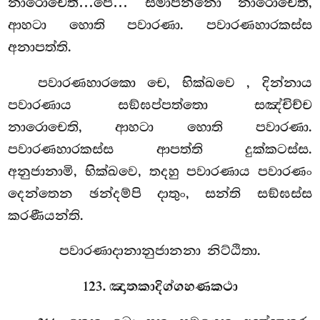
නාරොචෙති…පෙ… සමාපන්නො නාරොචෙති,
ආහටා හොති පවාරණා. පවාරණහාරකස්ස
අනාපත්ති.
පවාරණහාරකො චෙ, භික්ඛවෙ
, දින්නාය
පවාරණාය සඞ්ඝප්පත්තො සඤ්චිච්ච
නාරොචෙති, ආහටා හොති පවාරණා.
පවාරණහාරකස්ස ආපත්ති දුක්කටස්ස.
අනුජානාමි, භික්ඛවෙ, තදහු පවාරණාය පවාරණං
දෙන්තෙන ඡන්දම්පි දාතුං, සන්ති සඞ්ඝස්ස
කරණීයන්ති.
පවාරණාදානානුජානනා නිට්ඨිතා.
123. ඤාතකාදිග්ගහණකථා