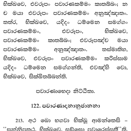
භික්ඛවෙ, එවරූපං පවාරණකම්මං කාතබ්බං; න
ච මයා එවරූපං පවාරණකම්මං අනුඤ්ඤාතං.
තත්ර, භික්ඛවෙ, යදිදං ධම්මෙන සමග්ගං
පවාරණකම්මං, එවරූපං, භික්ඛවෙ,
පවාරණකම්මං කාතබ්බං; එවරූපඤ්ච මයා
පවාරණකම්මං අනුඤ්ඤාතං. තස්මාතිහ,
භික්ඛවෙ, එවරූපං පවාරණකම්මං කරිස්සාම
යදිදං ධම්මෙන සමග්ගන්ති, එවඤ්හි වො,
භික්ඛවෙ, සික්ඛිතබ්බන්ති.
පවාරණාභෙදා නිට්ඨිතා.
122. පවාරණාදානානුජානනා
. අථ
ඛො භගවා භික්ඛූ ආමන්තෙසි –
213
‘‘සන්නිපතථ, භික්ඛවෙ. සඞ්ඝො පවාරෙස්සතී’’ති.