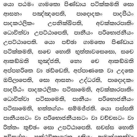
යො පඨමං ගාමතො පිණ්ඩාය පටික්කමති සො
ආසනං පඤ්ඤපෙති, පාදොදකං පාදපීඨං
පාදකථලිකං උපනික්ඛිපති, අවක්කාරපාතිං
ධොවිත්වා උපට්ඨාපෙති, පානීයං පරිභොජනීයං
උපට්ඨාපෙති. යො පච්ඡා ගාමතො පිණ්ඩාය
පටික්කමති, සචෙ හොති භුත්තාවසෙසො, සචෙ
ආකඞ්ඛති භුඤ්ජති, නො චෙ ආකඞ්ඛති
අප්පහරිතෙ වා ඡඩ්ඩෙති, අප්පාණකෙ වා උදකෙ
ඔපිලාපෙති, සො ආසනං උද්ධරති, පාදොදකං
පාදපීඨං පාදකථලිකං පටිසාමෙති, අවක්කාරපාතිං
ධොවිත්වා පටිසාමෙති, පානීයං පරිභොජනීයං
පටිසාමෙති, භත්තග්ගං සම්මජ්ජති. යො පස්සති
පානීයඝටං වා පරිභොජනීයඝටං වා වච්චඝටං වා
රිත්තං තුච්ඡං සො උපට්ඨාපෙති. සචස්ස හොති
අවිසය්හං, හත්ථවිකාරෙන දුතියං ආමන්තෙත්වා