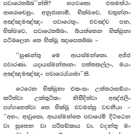
පවාරෙතබ්බ’’න්ති? භගවතො එතමත්ථං
ආරොචෙසුං. අනුජානාමි, භික්ඛවෙ, චතුන්නං
අඤ්ඤමඤ්ඤං පවාරෙතුං. එවඤ්ච පන,
භික්ඛවෙ, පවාරෙතබ්බං. බ්යත්තෙන භික්ඛුනා
පටිබලෙන තෙ භික්ඛූ ඤාපෙතබ්බා –
‘‘සුණන්තු මෙ ආයස්මන්තො. අජ්ජ
පවාරණා. යදායස්මන්තානං
පත්තකල්ලං, මයං
අඤ්ඤමඤ්ඤං පවාරෙය්යාමා’’ති.
ථෙරෙන භික්ඛුනා එකංසං උත්තරාසඞ්ගං
කරිත්වා උක්කුටිකං නිසීදිත්වා අඤ්ජලිං
පග්ගහෙත්වා තෙ භික්ඛූ එවමස්සු වචනීයා –
‘‘අහං, ආවුසො, ආයස්මන්තෙ පවාරෙමි දිට්ඨෙන
වා සුතෙන වා පරිසඞ්කාය වා. වදන්තු මං