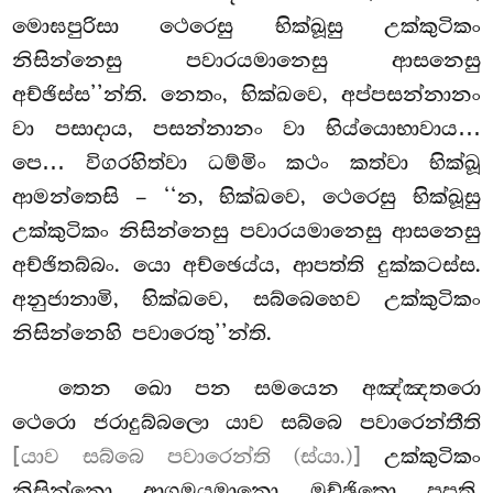
මොඝපුරිසා ථෙරෙසු භික්ඛූසු උක්කුටිකං
නිසින්නෙසු පවාරයමානෙසු ආසනෙසු
අච්ඡිස්ස’’න්ති. නෙතං, භික්ඛවෙ, අප්පසන්නානං
වා පසාදාය, පසන්නානං වා භිය්යොභාවාය…
පෙ… විගරහිත්වා ධම්මිං කථං කත්වා භික්ඛූ
ආමන්තෙසි – ‘‘න, භික්ඛවෙ, ථෙරෙසු භික්ඛූසු
උක්කුටිකං නිසින්නෙසු පවාරයමානෙසු ආසනෙසු
අච්ඡිතබ්බං. යො අච්ඡෙය්ය, ආපත්ති දුක්කටස්ස.
අනුජානාමි, භික්ඛවෙ, සබ්බෙහෙව උක්කුටිකං
නිසින්නෙහි පවාරෙතු’’න්ති.
තෙන
ඛො පන සමයෙන අඤ්ඤතරො
ථෙරො ජරාදුබ්බලො යාව සබ්බෙ පවාරෙන්තීති
[යාව සබ්බෙ පවාරෙන්ති (ස්යා.)]
උක්කුටිකං
නිසින්නො ආගමයමානො මුච්ඡිතො පපති.