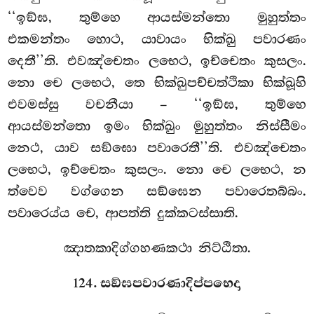
‘‘ඉඞ්ඝ, තුම්හෙ ආයස්මන්තො මුහුත්තං
එකමන්තං හොථ, යාවායං භික්ඛු පවාරණං
දෙතී’’ති. එවඤ්චෙතං ලභෙථ, ඉච්චෙතං කුසලං.
නො චෙ ලභෙථ, තෙ භික්ඛුපච්චත්ථිකා භික්ඛූහි
එවමස්සු වචනීයා – ‘‘ඉඞ්ඝ, තුම්හෙ
ආයස්මන්තො ඉමං භික්ඛුං මුහුත්තං නිස්සීමං
නෙථ, යාව සඞ්ඝො පවාරෙතී’’ති. එවඤ්චෙතං
ලභෙථ, ඉච්චෙතං කුසලං. නො චෙ ලභෙථ, න
ත්වෙව වග්ගෙන සඞ්ඝෙන පවාරෙතබ්බං.
පවාරෙය්ය චෙ, ආපත්ති දුක්කටස්සාති.
ඤාතකාදිග්ගහණකථා නිට්ඨිතා.
124. සඞ්ඝපවාරණාදිප්පභෙදා