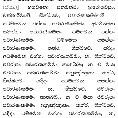
(ස්යා.)]
භගවතො එතමත්ථං ආරොචෙසුං.
චත්තාරිමානි, භික්ඛවෙ, පවාරණකම්මානි –
අධම්මෙන වග්ගං පවාරණකම්මං, අධම්මෙන
සමග්ගං පවාරණකම්මං, ධම්මෙන වග්ගං
පවාරණකම්මං, ධම්මෙන සමග්ගං
පවාරණකම්මං. තත්ර, භික්ඛවෙ, යදිදං
අධම්මෙන වග්ගං පවාරණකම්මං, න, භික්ඛවෙ,
එවරූපං පවාරණකම්මං කාතබ්බං; න ච මයා
එවරූපං පවාරණකම්මං අනුඤ්ඤාතං. තත්ර,
භික්ඛවෙ, යදිදං අධම්මෙන සමග්ගං
පවාරණකම්මං, න, භික්ඛවෙ, එවරූපං
පවාරණකම්මං කාතබ්බං; න ච මයා එවරූපං
පවාරණකම්මං අනුඤ්ඤාතං. තත්ර, භික්ඛවෙ,
යදිදං ධම්මෙන වග්ගං පවාරණකම්මං, න,