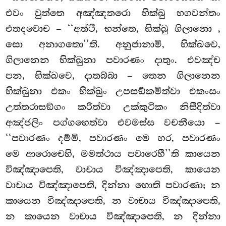
එවං වුත්තෙ අඤ්ඤතරො භික්ඛු භගවන්තං
එතදවොච – ‘‘අත්ථි, භන්තෙ, භික්ඛු ගිලානො
,
සො අනාගතො’’ති. අනුජානාමි, භික්ඛවෙ,
ගිලානෙන භික්ඛුනා පවාරණං දාතුං. එවඤ්ච
පන, භික්ඛවෙ, දාතබ්බා – තෙන ගිලානෙන
භික්ඛුනා එකං භික්ඛුං
උපසඞ්කමිත්වා
එකංසං
උත්තරාසඞ්ගං කරිත්වා උක්කුටිකං නිසීදිත්වා
අඤ්ජලිං පග්ගහෙත්වා එවමස්ස වචනීයො –
‘‘පවාරණං දම්මි, පවාරණං මෙ හර, පවාරණං
මෙ ආරොචෙහි, මමත්ථාය පවාරෙහී’’ති කායෙන
විඤ්ඤාපෙති, වාචාය විඤ්ඤාපෙති, කායෙන
වාචාය විඤ්ඤාපෙති, දින්නා හොති පවාරණා; න
කායෙන විඤ්ඤාපෙති, න වාචාය විඤ්ඤාපෙති,
න කායෙන වාචාය විඤ්ඤාපෙති, න දින්නා