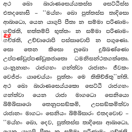
අථ ඛො බාරාණසෙය්යකස්ස සෙට්ඨිස්ස
එතදහොසි – ‘‘මය්හං ඛො පුත්තස්ස තාදිසො
ආබාධො, යෙන යාගුපි පීතා න සම්මා පරිණාමං
ගච්ඡති, භත්තම්පි භුත්තං න සම්මා පරිණාමං
📜
ගච්ඡති, උච්චාරොපි පස්සාවොපි න පගුණො.
සො තෙන කිසො ලූඛො දුබ්බණ්ණො
උප්පණ්ඩුප්පණ්ඩුකජාතො ධමනිසන්ථතගත්තො.
යංනූනාහං රාජගහං ගන්ත්වා රාජානං ජීවකං
වෙජ්ජං යාචෙය්යං පුත්තං මෙ තිකිච්ඡිතු’’න්ති.
අථ ඛො බාරාණසෙය්යකො සෙට්ඨි රාජගහං
ගන්ත්වා යෙන රාජා මාගධො සෙනියො
බිම්බිසාරො තෙනුපසඞ්කමි, උපසඞ්කමිත්වා
රාජානං මාගධං සෙනියං බිම්බිසාරං එතදවොච –
‘‘මය්හං ඛො, දෙව, පුත්තස්ස තාදිසො ආබාධො,
යෙන යාගුපි පීතා න සම්මා පරිණාමං ගච්ඡති,