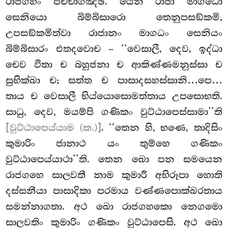
රාජගහං පච්චාගඤ්ඡි. යෙන රාජා මාගධො
සෙනියො බිම්බිසාරො තෙනුපසඞ්කමි,
උපසඞ්කමිත්වා රාජානං මාගධං
සෙනියං
බිම්බිසාරං
එතදවොච – ‘‘වෙසාලී, දෙව, ඉද්ධා
චෙව ඵිතා ච බහුජනා ච ආකිණ්ණමනුස්සා ච
සුභික්ඛා ච; සත්ත ච පාසාදසහස්සානි…පෙ…
තාය ච වෙසාලී භිය්යොසොමත්තාය උපසොභති.
සාධු, දෙව, මයම්පි ගණිකං වුට්ඨාපෙස්සාමා’’ති
[වුට්ඨාපෙය්යාම (ක.)]
. ‘‘තෙන හි, භණෙ, තාදිසිං
කුමාරිං ජානාථ යං තුම්හෙ ගණිකං
වුට්ඨාපෙය්යාථා’’ති. තෙන ඛො පන සමයෙන
රාජගහෙ සාලවතී නාම
කුමාරී අභිරූපා හොති
දස්සනීයා පාසාදිකා පරමාය වණ්ණපොක්ඛරතාය
සමන්නාගතා. අථ ඛො රාජගහකො නෙගමො
සාලවතිං කුමාරිං ගණිකං
වුට්ඨාපෙසි. අථ ඛො