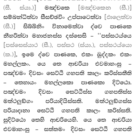
(සී. ස්යා.)]
මඤ්චකෙ
[මඤ්චකෙන (සී.)]
සම්බන්ධිත්වා සීසච්ඡවිං උප්පාටෙත්වා
[ඵාලෙත්වා
(සී.)]
සිබ්බිනිං විනාමෙත්වා ද්වෙ
පාණකෙ
නීහරිත්වා මහාජනස්ස දස්සෙසි – ‘‘පස්සථය්යෙ
[පස්සෙස්යාථ (සී.), පස්සථ (ස්යා.), පස්සථය්යො
(ක.)]
, ඉමෙ ද්වෙ පාණකෙ, එකං ඛුද්දකං එකං
මහල්ලකං. යෙ තෙ ආචරියා එවමාහංසු –
පඤ්චමං දිවසං සෙට්ඨි ගහපති කාලං කරිස්සතීති
– තෙහායං මහල්ලකො පාණකො දිට්ඨො.
පඤ්චමං දිවසං සෙට්ඨිස්ස ගහපතිස්ස
මත්ථලුඞ්ගං පරියාදියිස්සති. මත්ථලුඞ්ගස්ස
පරියාදානා සෙට්ඨි ගහපති කාලං කරිස්සති.
සුදිට්ඨො තෙහි ආචරියෙහි. යෙ තෙ ආචරියා
එවමාහංසු – සත්තමං දිවසං
සෙට්ඨි ගහපති