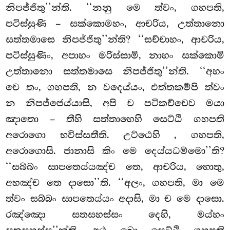
නිපජ්ජිතු’’න්ති. ‘‘නනු මෙ ත්වං, ගහපති,
පටිස්සුණි – සක්කොමහං, ආචරිය, උත්තානො
සත්තමාසෙ නිපජ්ජිතු’’න්ති? ‘‘සච්චාහං, ආචරිය,
පටිස්සුණිං, අපාහං මරිස්සාමි, නාහං සක්කොමි
උත්තානො සත්තමාසෙ නිපජ්ජිතු’’න්ති. ‘‘අහං
චෙ තං, ගහපති, න වදෙය්යං, එත්තකම්පි ත්වං
න නිපජ්ජෙය්යාසි, අපි ච පටිකච්චෙව මයා
ඤාතො – තීහි සත්තාහෙහි සෙට්ඨි ගහපති
අරොගො භවිස්සතීති. උට්ඨෙහි
, ගහපති,
අරොගොසි. ජානාසි කිං මෙ දෙය්යධම්මො’’ති?
‘‘සබ්බං සාපතෙය්යඤ්ච තෙ, ආචරිය, හොතු,
අහඤ්ච තෙ දාසො’’ති. ‘‘අලං, ගහපති, මා මෙ
ත්වං සබ්බං සාපතෙය්යං අදාසි, මා ච මෙ දාසො.
රඤ්ඤො සතසහස්සං දෙහි, මය්හං