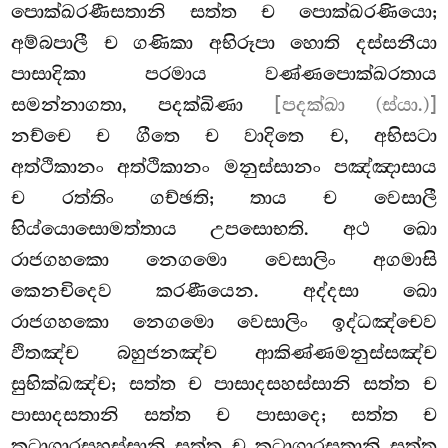
පොක්ඛරණීසතානි සත්ත ච පොක්ඛරණියො;
අම්බපාලී ච ගණිකා අභිරූපා හොති දස්සනීයා
පාසාදිකා පරමාය වණ්ණපොක්ඛරතාය
සමන්නාගතා, පදක්ඛිණා
[පදක්ඛා (ස්යා.)]
නච්චෙ ච ගීතෙ ච වාදිතෙ ච, අභිසටා
අත්ථිකානං අත්ථිකානං මනුස්සානං පඤ්ඤාසාය
ච රත්තිං ගච්ඡති; තාය ච වෙසාලී
භිය්යොසොමත්තාය උපසොභති. අථ ඛො
රාජගහකො නෙගමො වෙසාලිං අගමාසි
කෙනචිදෙව කරණීයෙන. අද්දසා ඛො
රාජගහකො නෙගමො වෙසාලිං ඉද්ධඤ්චෙව
ඵිතඤ්ච බහුජනඤ්ච ආකිණ්ණමනුස්සඤ්ච
සුභික්ඛඤ්ච; සත්ත ච පාසාදසහස්සානි සත්ත ච
පාසාදසතානි සත්ත ච පාසාදෙ; සත්ත ච
කූටාගාරසහස්සානි සත්ත ච කූටාගාරසතානි සත්ත