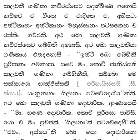
සාලවතී ගණිකා නචිරස්සෙව පදක්ඛිණා අහොසි
නච්චෙ ච ගීතෙ ච වාදිතෙ ච, අභිසටා
අත්ථිකානං අත්ථිකානං මනුස්සානං පටිසතෙන ච
රත්තිං ගච්ඡති. අථ ඛො සාලවතී ගණිකා
නචිරස්සෙව ගබ්භිනී අහොසි. අථ ඛො සාලවතියා
ගණිකාය එතදහොසි – ‘‘ඉත්ථී ඛො ගබ්භිනී
පුරිසානං අමනාපා. සචෙ මං කොචි ජානිස්සති
සාලවතී ගණිකා ගබ්භිනීති, සබ්බො මෙ
සක්කාරො භඤ්ජිස්සති
[ පරිහායිස්සති (සී.
ස්යා.)]
. යංනූනාහං ගිලානං පටිවෙදෙය්ය’’න්ති.
අථ ඛො සාලවතී ගණිකා දොවාරිකං ආණාපෙසි
– ‘‘මා, භණෙ දොවාරික, කොචි පුරිසො පාවිසි.
යො ච මං පුච්ඡති, ‘ගිලානා’ති පටිවෙදෙහී’’ති.
‘‘එවං, අය්යෙ’’ති ඛො සො දොවාරිකො