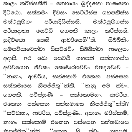
කාලං කරිස්සතීති – තෙහායං ඛුද්දකො පාණකො
දිට්ඨො. සත්තමං දිවසං සෙට්ඨිස්ස ගහපතිස්ස
මත්ථලුඞ්ගං පරියාදියිස්සති. මත්ථලුඞ්ගස්ස
පරියාදානා සෙට්ඨි ගහපති කාලං කරිස්සති.
සුදිට්ඨො තෙහි ආචරියෙහී’’ති. සිබ්බිනිං
සම්පටිපාටෙත්වා සීසච්ඡවිං සිබ්බිත්වා ආලෙපං
අදාසි. අථ ඛො සෙට්ඨි ගහපති සත්තාහස්ස
අච්චයෙන ජීවකං කොමාරභච්චං එතදවොච –
‘‘නාහං, ආචරිය, සක්කොමි එකෙන පස්සෙන
සත්තමාසෙ නිපජ්ජිතු’’න්ති. ‘‘නනු මෙ ත්වං,
ගහපති, පටිස්සුණි – සක්කොමහං, ආචරිය,
එකෙන පස්සෙන සත්තමාසෙ
නිපජ්ජිතු’’න්ති?
‘‘සච්චාහං, ආචරිය, පටිස්සුණිං, අපාහං මරිස්සාමි,
නාහං සක්කොමි එකෙන පස්සෙන සත්තමාසෙ
නිපජ්ජිතු’’න්ති. ‘‘තෙන හි ත්වං, ගහපති,