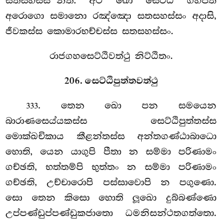
සතසහස්ස’’න්ති. අථ ඛො සෙට්ඨි ගහපති
අරොගො සමානො රඤ්ඤො සතසහස්සං අදාසි,
ජීවකස්ස කොමාරභච්චස්ස සතසහස්සං.
රාජගහසෙට්ඨිවත්ථු නිට්ඨිතං.
206. සෙට්ඨිපුත්තවත්ථු
. තෙන ඛො පන සමයෙන
333
බාරාණසෙය්යකස්ස සෙට්ඨිපුත්තස්ස
මොක්ඛචිකාය කීළන්තස්ස අන්තගණ්ඨාබාධො
හොති, යෙන යාගුපි පීතා න සම්මා පරිණාමං
ගච්ඡති, භත්තම්පි භුත්තං න සම්මා
පරිණාමං
ගච්ඡති, උච්චාරොපි පස්සාවොපි න පගුණො.
සො තෙන කිසො හොති ලූඛො දුබ්බණ්ණො
උප්පණ්ඩුප්පණ්ඩුකජාතො ධමනිසන්ථතගත්තො.