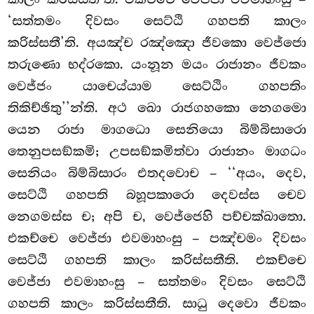
‘සත්තමං දිවසං සෙට්ඨි ගහපති කාලං
කරිස්සතී’ති. අයඤ්ච රඤ්ඤො ජීවකො වෙජ්ජො
තරුණො භද්රකො. යංනූන මයං රාජානං ජීවකං
වෙජ්ජං යාචෙය්යාම සෙට්ඨිං ගහපතිං
තිකිච්ඡිතු’’න්ති. අථ ඛො රාජගහකො නෙගමො
යෙන රාජා මාගධො සෙනියො බිම්බිසාරො
තෙනුපසඞ්කමි; උපසඞ්කමිත්වා රාජානං මාගධං
සෙනියං බිම්බිසාරං එතදවොච – ‘‘අයං, දෙව,
සෙට්ඨි ගහපති බහූපකාරො දෙවස්ස චෙව
නෙගමස්ස ච; අපි ච, වෙජ්ජෙහි පච්චක්ඛාතො.
එකච්චෙ වෙජ්ජා එවමාහංසු – පඤ්චමං දිවසං
සෙට්ඨි ගහපති කාලං කරිස්සතීති. එකච්චෙ
වෙජ්ජා එවමාහංසු – සත්තමං දිවසං සෙට්ඨි
ගහපති කාලං කරිස්සතීති. සාධු දෙවො ජීවකං