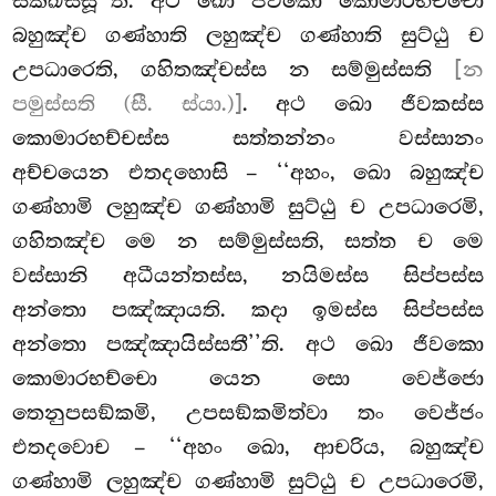
සික්ඛස්සූ’’ති. අථ ඛො ජීවකො කොමාරභච්චො
බහුඤ්ච ගණ්හාති ලහුඤ්ච ගණ්හාති සුට්ඨු ච
උපධාරෙති, ගහිතඤ්චස්ස න සම්මුස්සති
[න
පමුස්සති (සී. ස්යා.)]
. අථ ඛො ජීවකස්ස
කොමාරභච්චස්ස සත්තන්නං වස්සානං
අච්චයෙන එතදහොසි – ‘‘අහං, ඛො බහුඤ්ච
ගණ්හාමි ලහුඤ්ච ගණ්හාමි සුට්ඨු ච උපධාරෙමි,
ගහිතඤ්ච මෙ න සම්මුස්සති, සත්ත ච මෙ
වස්සානි අධීයන්තස්ස, නයිමස්ස සිප්පස්ස
අන්තො පඤ්ඤායති. කදා ඉමස්ස සිප්පස්ස
අන්තො පඤ්ඤායිස්සතී’’ති. අථ ඛො ජීවකො
කොමාරභච්චො යෙන සො වෙජ්ජො
තෙනුපසඞ්කමි, උපසඞ්කමිත්වා තං වෙජ්ජං
එතදවොච – ‘‘අහං ඛො, ආචරිය, බහුඤ්ච
ගණ්හාමි ලහුඤ්ච ගණ්හාමි සුට්ඨු ච උපධාරෙමි,