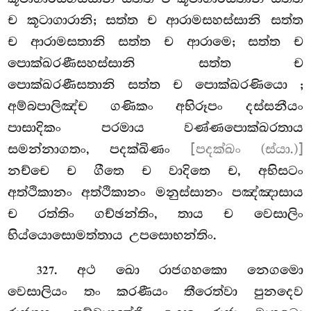
ච කූටාගාරානි; සත්ත ච ආරාමසහස්සානි සත්ත
ච ආරාමසතානි සත්ත ච ආරාමෙ; සත්ත ච
පොක්ඛරණීසහස්සානි සත්ත ච
පොක්ඛරණීසතානි සත්ත ච පොක්ඛරණියො
;
අම්බපාලිඤ්ච ගණිකං අභිරූපං දස්සනීයං
පාසාදිකං පරමාය වණ්ණපොක්ඛරතාය
සමන්නාගතං, පදක්ඛිණං
[පදක්ඛං (ස්යා.)]
නච්චෙ ච ගීතෙ ච වාදිතෙ ච, අභිසටං
අත්ථිකානං අත්ථිකානං මනුස්සානං පඤ්ඤාසාය
ච රත්තිං ගච්ඡන්තිං, තාය ච වෙසාලිං
භිය්යොසොමත්තාය උපසොභන්තිං.
. අථ ඛො රාජගහකො නෙගමො
327
වෙසාලියං තං කරණීයං තීරෙත්වා පුනදෙව