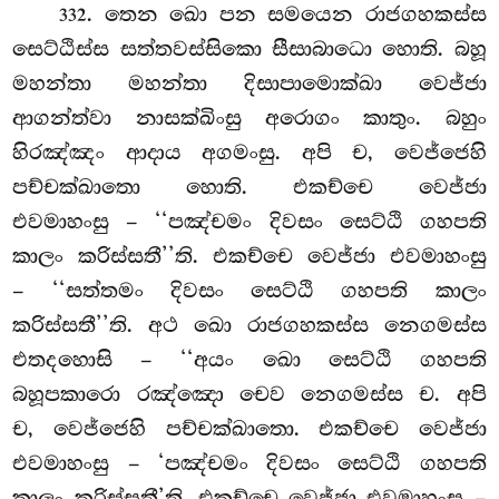
. තෙන ඛො පන සමයෙන රාජගහකස්ස
332
සෙට්ඨිස්ස සත්තවස්සිකො සීසාබාධො හොති. බහූ
මහන්තා මහන්තා දිසාපාමොක්ඛා වෙජ්ජා
ආගන්ත්වා නාසක්ඛිංසු අරොගං කාතුං. බහුං
හිරඤ්ඤං ආදාය අගමංසු. අපි ච, වෙජ්ජෙහි
පච්චක්ඛාතො හොති. එකච්චෙ වෙජ්ජා
එවමාහංසු – ‘‘පඤ්චමං දිවසං සෙට්ඨි ගහපති
කාලං කරිස්සතී’’ති. එකච්චෙ වෙජ්ජා එවමාහංසු
– ‘‘සත්තමං දිවසං සෙට්ඨි ගහපති කාලං
කරිස්සතී’’ති. අථ
ඛො රාජගහකස්ස නෙගමස්ස
එතදහොසි – ‘‘අයං ඛො සෙට්ඨි ගහපති
බහූපකාරො රඤ්ඤො චෙව නෙගමස්ස ච. අපි
ච, වෙජ්ජෙහි පච්චක්ඛාතො. එකච්චෙ වෙජ්ජා
එවමාහංසු – ‘පඤ්චමං දිවසං සෙට්ඨි ගහපති
කාලං කරිස්සතී’ති. එකච්චෙ වෙජ්ජා එවමාහංසු –