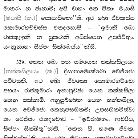
මාතරං න ජානාමි; අපි චාහං තෙ පිතා; මයාසි
[මයාපි (ක.)]
පොසාපිතො’’ති. අථ ඛො ජීවකස්ස
කොමාරභච්චස්ස එතදහොසි – ‘‘ඉමානි
ඛො
රාජකුලානි න සුකරානි අසිප්පෙන උපජීවිතුං.
යංනූනාහං සිප්පං සික්ඛෙය්ය’’න්ති.
. තෙන ඛො පන සමයෙන තක්කසිලායං
329
[තක්කසීලායං (ක.)]
දිසාපාමොක්ඛො වෙජ්ජො
පටිවසති. අථ ඛො ජීවකො කොමාරභච්චො
අභයං රාජකුමාරං අනාපුච්ඡා යෙන තක්කසිලා
තෙන
පක්කාමි. අනුපුබ්බෙන යෙන තක්කසිලා,
යෙන වෙජ්ජො තෙනුපසඞ්කමි; උපසඞ්කමිත්වා
තං වෙජ්ජං එතදවොච – ‘‘ඉච්ඡාමහං, ආචරිය,
සිප්පං සික්ඛිතු’’න්ති. ‘‘තෙන හි, භණෙ
ජීවක,