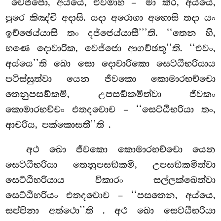
‘‘වෙජ්ජො, අය්යෙ, එවමාහ – ‘මා කිර, අය්යෙ,
පුරෙ කිඤ්චි අදාසි. යදා අරොගා අහොසි තදා යං
ඉච්ඡෙය්යාසි තං දජ්ජෙය්යාසී’’’ති. ‘‘තෙන හි,
භණෙ දොවාරික, වෙජ්ජො ආගච්ඡතූ’’ති. ‘‘එවං,
අය්යෙ’’ති ඛො සො දොවාරිකො සෙට්ඨිභරියාය
පටිස්සුත්වා යෙන ජීවකො කොමාරභච්චො
තෙනුපසඞ්කමි, උපසඞ්කමිත්වා ජීවකං
කොමාරභච්චං එතදවොච – ‘‘සෙට්ඨිභරියා තං,
ආචරිය, පක්කොසතී’’ති
.
අථ ඛො ජීවකො කොමාරභච්චො යෙන
සෙට්ඨිභරියා තෙනුපසඞ්කමි, උපසඞ්කමිත්වා
සෙට්ඨිභරියාය විකාරං සල්ලක්ඛෙත්වා
සෙට්ඨිභරියං එතදවොච – ‘‘පසතෙන, අය්යෙ,
සප්පිනා අත්ථො’’ති
. අථ ඛො සෙට්ඨිභරියා