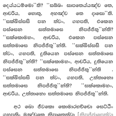
දෙය්යධම්මො’’ති? ‘‘සබ්බං සාපතෙය්යඤ්ච තෙ,
ආචරිය, හොතු, අහඤ්ච තෙ දාසො’’ති.
‘‘සක්ඛිස්සසි පන ත්වං, ගහපති, එකෙන
පස්සෙන සත්තමාසෙ නිපජ්ජිතු’’න්ති?
‘‘සක්කොමහං, ආචරිය, එකෙන පස්සෙන
සත්තමාසෙ නිපජ්ජිතු’’න්ති. ‘‘සක්ඛිස්සසි පන
ත්වං, ගහපති, දුතියෙන පස්සෙන සත්තමාසෙ
නිපජ්ජිතු’’න්ති? ‘‘සක්කොමහං, ආචරිය, දුතියෙන
පස්සෙන සත්තමාසෙ නිපජ්ජිතු’’න්ති
.
‘‘සක්ඛිස්සසි පන ත්වං, ගහපති, උත්තානො
සත්තමාසෙ නිපජ්ජිතු’’න්ති? ‘‘සක්කොමහං,
ආචරිය, උත්තානො සත්තමාසෙ නිපජ්ජිතු’’න්ති.
අථ ඛො ජීවකො කොමාරභච්චො සෙට්ඨිං
ගහපතිං මඤ්චකෙ නිපාතෙත්වා
[නිපජ්ජාපෙත්වා