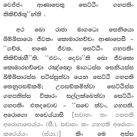
වෙජ්ජං ආණාපෙතු සෙට්ඨිං ගහපතිං
තිකිච්ඡිතු’’න්ති
.
අථ ඛො රාජා මාගධො සෙනියො
බිම්බිසාරො ජීවකං කොමාරභච්චං ආණාපෙසි –
‘‘ගච්ඡ, භණෙ ජීවක, සෙට්ඨිං ගහපතිං
තිකිච්ඡාහී’’ති. ‘‘එවං, දෙවා’’ති ඛො ජීවකො
කොමාරභච්චො රඤ්ඤො මාගධස්ස සෙනියස්ස
බිම්බිසාරස්ස පටිස්සුත්වා යෙන සෙට්ඨි ගහපති
තෙනුපසඞ්කමි; උපසඞ්කමිත්වා සෙට්ඨිස්ස
ගහපතිස්ස විකාරං සල්ලක්ඛෙත්වා සෙට්ඨිං
ගහපතිං එතදවොච – ‘‘සචෙ ත්වං, ගහපති,
අරොගො භවෙය්යාසි
[සචාහං තං ගහපති
අරොගාපෙය්යං (සී.), සචාහං තං ගහපති අරොගං
කරෙය්යං (ස්යා.)]
කිං මෙ අස්ස