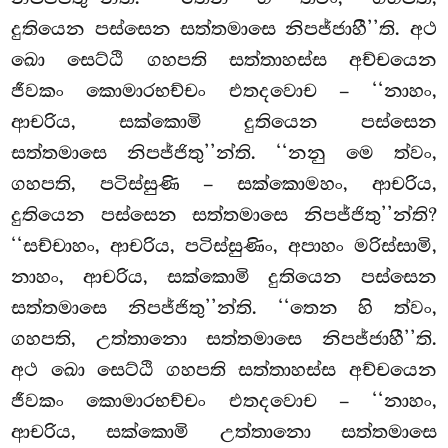
දුතියෙන පස්සෙන සත්තමාසෙ නිපජ්ජාහී’’ති. අථ
ඛො සෙට්ඨි ගහපති සත්තාහස්ස අච්චයෙන
ජීවකං කොමාරභච්චං එතදවොච
– ‘‘නාහං,
ආචරිය, සක්කොමි දුතියෙන පස්සෙන
සත්තමාසෙ නිපජ්ජිතු’’න්ති. ‘‘නනු මෙ ත්වං,
ගහපති, පටිස්සුණි – සක්කොමහං, ආචරිය,
දුතියෙන පස්සෙන සත්තමාසෙ නිපජ්ජිතු’’න්ති?
‘‘සච්චාහං, ආචරිය, පටිස්සුණිං, අපාහං මරිස්සාමි,
නාහං, ආචරිය, සක්කොමි දුතියෙන පස්සෙන
සත්තමාසෙ නිපජ්ජිතු’’න්ති. ‘‘තෙන හි ත්වං,
ගහපති, උත්තානො සත්තමාසෙ නිපජ්ජාහී’’ති.
අථ ඛො සෙට්ඨි ගහපති සත්තාහස්ස අච්චයෙන
ජීවකං කොමාරභච්චං එතදවොච – ‘‘නාහං,
ආචරිය, සක්කොමි උත්තානො සත්තමාසෙ