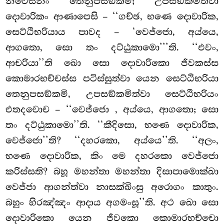
නිවෙසනං තෙනුපසඞ්කමි; උපසඞ්කමිත්වා
දොවාරිකං ආණාපෙසි – ‘‘ගච්ඡ, භණෙ දොවාරික,
සෙට්ඨිභරියාය පාවද – ‘වෙජ්ජො, අය්යෙ,
ආගතො, සො තං දට්ඨුකාමො’’’ති. ‘‘එවං,
ආචරියා’’ති ඛො සො දොවාරිකො ජීවකස්ස
කොමාරභච්චස්ස පටිස්සුත්වා යෙන සෙට්ඨිභරියා
තෙනුපසඞ්කමි, උපසඞ්කමිත්වා සෙට්ඨිභරියං
එතදවොච – ‘‘වෙජ්ජො
, අය්යෙ, ආගතො; සො
තං දට්ඨුකාමො’’ති. ‘‘කීදිසො, භණෙ දොවාරික,
වෙජ්ජො’’ති? ‘‘දහරකො, අය්යෙ’’ති. ‘‘අලං,
භණෙ දොවාරික, කිං මෙ දහරකො වෙජ්ජො
කරිස්සති? බහූ මහන්තා මහන්තා දිසාපාමොක්ඛා
වෙජ්ජා ආගන්ත්වා
නාසක්ඛිංසු අරොගං කාතුං.
බහුං හිරඤ්ඤං ආදාය අගමංසූ’’ති. අථ ඛො සො
දොවාරිකො යෙන ජීවකො කොමාරභච්චො