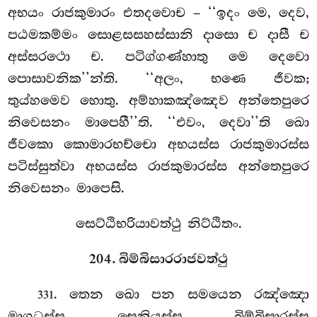
අභයං රාජකුමාරං එතදවොච – ‘‘ඉදං මෙ, දෙව,
පඨමකම්මං සොළසසහස්සානි දාසො ච දාසී ච
අස්සරථො ච. පටිග්ගණ්හාතු මෙ දෙවො
පොසාවනික’’න්ති. ‘‘අලං, භණෙ ජීවක;
තුය්හමෙව හොතු. අම්හාකඤ්ඤෙව අන්තෙපුරෙ
නිවෙසනං මාපෙහී’’ති. ‘‘එවං, දෙවා’’ති ඛො
ජීවකො කොමාරභච්චො අභයස්ස රාජකුමාරස්ස
පටිස්සුත්වා අභයස්ස රාජකුමාරස්ස අන්තෙපුරෙ
නිවෙසනං මාපෙසි.
සෙට්ඨිභරියාවත්ථු නිට්ඨිතං.
204. බිම්බිසාරරාජවත්ථු
. තෙන
ඛො පන සමයෙන රඤ්ඤො
331
මාගධස්ස සෙනියස්ස බිම්බිසාරස්ස