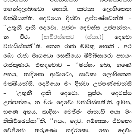
භගන්දලාබාධො හොති. සාටකා ලොහිතෙන
මක්ඛියන්ති. දෙවියො දිස්වා උප්පණ්ඩෙන්ති –
‘‘උතුනී දානි දෙවො, පුප්ඵං දෙවස්ස උප්පන්නං,
න චිරං
[නචිරස්සෙව (ස්යා.)]
දෙවො
විජායිස්සතී’’ති. තෙන රාජා මඞ්කු හොති
. අථ
ඛො රාජා මාගධො සෙනියො බිම්බිසාරො අභයං
රාජකුමාරං එතදවොච – ‘‘මය්හං ඛො, භණෙ
අභය, තාදිසො ආබාධො, සාටකා ලොහිතෙන
මක්ඛියන්ති, දෙවියො මං දිස්වා උප්පණ්ඩෙන්ති
– ‘උතුනී දානි දෙවො, පුප්ඵං දෙවස්ස
උප්පන්නං, න චිරං දෙවො විජායිස්සතී’ති. ඉඞ්ඝ,
භණෙ අභය, තාදිසං වෙජ්ජං ජානාහි යො මං
තිකිච්ඡෙය්යා’’ති. ‘‘අයං, දෙව, අම්හාකං ජීවකො
වෙජ්ජො තරුණො භද්රකො. සො දෙවං