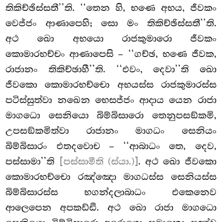
තිකිච්ඡිස්සතී’’ති. ‘‘තෙන හි, භණෙ අභය, ජීවකං
වෙජ්ජං ආණාපෙහි; සො මං තිකිච්ඡිස්සතී’’ති.
අථ ඛො අභයො රාජකුමාරො ජීවකං
කොමාරභච්චං ආණාපෙසි – ‘‘ගච්ඡ, භණෙ ජීවක,
රාජානං තිකිච්ඡාහී’’ති. ‘‘එවං, දෙවා’’ති ඛො
ජීවකො කොමාරභච්චො අභයස්ස රාජකුමාරස්ස
පටිස්සුත්වා නඛෙන භෙසජ්ජං ආදාය යෙන රාජා
මාගධො සෙනියො බිම්බිසාරො තෙනුපසඞ්කමි,
උපසඞ්කමිත්වා රාජානං මාගධං සෙනියං
බිම්බිසාරං එතදවොච – ‘‘ආබාධං තෙ, දෙව,
පස්සාමා’’ති
[පස්සාමීති (ස්යා.)]
. අථ ඛො ජීවකො
කොමාරභච්චො රඤ්ඤො මාගධස්ස සෙනියස්ස
බිම්බිසාරස්ස භගන්දලාබාධං එකෙනෙව
ආලෙපෙන අපකඩ්ඪි. අථ ඛො රාජා මාගධො