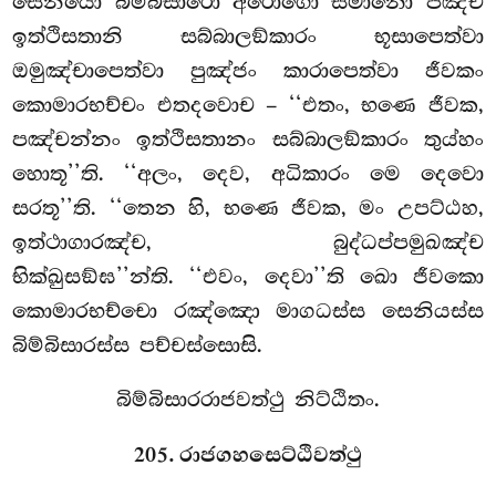
සෙනියො බිම්බිසාරො අරොගො සමානො පඤ්ච
ඉත්ථිසතානි සබ්බාලඞ්කාරං භූසාපෙත්වා
ඔමුඤ්චාපෙත්වා පුඤ්ජං කාරාපෙත්වා ජීවකං
කොමාරභච්චං එතදවොච – ‘‘එතං, භණෙ ජීවක,
පඤ්චන්නං ඉත්ථිසතානං සබ්බාලඞ්කාරං තුය්හං
හොතූ’’ති. ‘‘අලං, දෙව, අධිකාරං මෙ දෙවො
සරතූ’’ති. ‘‘තෙන හි, භණෙ ජීවක, මං උපට්ඨහ,
ඉත්ථාගාරඤ්ච, බුද්ධප්පමුඛඤ්ච
භික්ඛුසඞ්ඝ’’න්ති. ‘‘එවං, දෙවා’’ති ඛො ජීවකො
කොමාරභච්චො රඤ්ඤො මාගධස්ස සෙනියස්ස
බිම්බිසාරස්ස පච්චස්සොසි.
බිම්බිසාරරාජවත්ථු නිට්ඨිතං.
205. රාජගහසෙට්ඨිවත්ථු