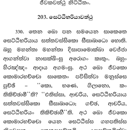
ජීවකවත්ථු නිට්ඨිතං.
203. සෙට්ඨිභරියාවත්ථු
. තෙන
ඛො පන සමයෙන සාකෙතෙ
330
සෙට්ඨිභරියාය සත්තවස්සිකො සීසාබාධො හොති.
බහූ මහන්තා මහන්තා දිසාපාමොක්ඛා වෙජ්ජා
ආගන්ත්වා නාසක්ඛිංසු අරොගං කාතුං. බහුං
හිරඤ්ඤං ආදාය අගමංසු. අථ ඛො ජීවකො
කොමාරභච්චො සාකෙතං පවිසිත්වා මනුස්සෙ
පුච්ඡි – ‘‘කො, භණෙ, ගිලානො, කං
තිකිච්ඡාමී’’ති? ‘‘එතිස්සා, ආචරිය, සෙට්ඨිභරියාය
සත්තවස්සිකො
සීසාබාධො; ගච්ඡ, ආචරිය,
සෙට්ඨිභරියං තිකිච්ඡාහී’’ති. අථ ඛො ජීවකො
කොමාරභච්චො යෙන සෙට්ඨිස්ස ගහපතිස්ස