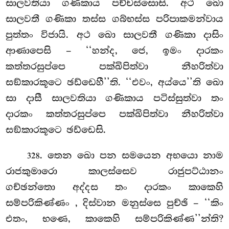
සාලවතියා ගණිකාය පච්චස්සොසි. අථ ඛො
සාලවතී ගණිකා තස්ස ගබ්භස්ස පරිපාකමන්වාය
පුත්තං විජායි. අථ ඛො සාලවතී ගණිකා දාසිං
ආණාපෙසි – ‘‘හන්ද, ජෙ, ඉමං දාරකං
කත්තරසුප්පෙ පක්ඛිපිත්වා නීහරිත්වා
සඞ්කාරකූටෙ ඡඩ්ඩෙහී’’ති. ‘‘එවං, අය්යෙ’’ති ඛො
සා දාසී සාලවතියා ගණිකාය පටිස්සුත්වා තං
දාරකං කත්තරසුප්පෙ පක්ඛිපිත්වා නීහරිත්වා
සඞ්කාරකූටෙ ඡඩ්ඩෙසි.
. තෙන ඛො පන සමයෙන අභයො නාම
328
රාජකුමාරො කාලස්සෙව රාජුපට්ඨානං
ගච්ඡන්තො අද්දස තං දාරකං කාකෙහි
සම්පරිකිණ්ණං
, දිස්වාන මනුස්සෙ පුච්ඡි – ‘‘කිං
එතං, භණෙ, කාකෙහි සම්පරිකිණ්ණ’’න්ති?