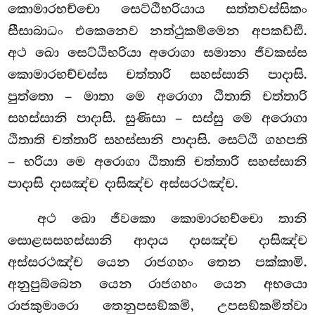
කොමාරභච්චො සෙට්ඨිභරියාය සත්තවස්සිකං
සීසාබාධං එකෙනෙව නත්ථුකම්මෙන අපකඩ්ඪි.
අථ ඛො සෙට්ඨිභරියා අරොගා සමානා ජීවකස්ස
කොමාරභච්චස්ස චත්තාරි සහස්සානි පාදාසි.
පුත්තො – මාතා මෙ අරොගා ඨිතාති චත්තාරි
සහස්සානි පාදාසි. සුණිසා – සස්සු මෙ අරොගා
ඨිතාති චත්තාරි සහස්සානි පාදාසි. සෙට්ඨි ගහපති
– භරියා මෙ අරොගා ඨිතාති චත්තාරි සහස්සානි
පාදාසි දාසඤ්ච දාසිඤ්ච අස්සරථඤ්ච.
අථ ඛො ජීවකො කොමාරභච්චො තානි
සොළසසහස්සානි ආදාය දාසඤ්ච දාසිඤ්ච
අස්සරථඤ්ච යෙන රාජගහං තෙන පක්කාමි.
අනුපුබ්බෙන යෙන රාජගහං යෙන අභයො
රාජකුමාරො තෙනුපසඞ්කමි, උපසඞ්කමිත්වා