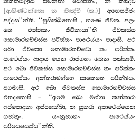
තක්කසිලාය සමන්තා යොජනං, න කිඤ්චි
[ආහිණ්ටන්තො න කිඤ්චි (ක.)]
අභෙසජ්ජං
අද්දස’’න්ති. ‘‘සුසික්ඛිතොසි
, භණෙ ජීවක. අලං
තෙ එත්තකං ජීවිකායා’’ති ජීවකස්ස
කොමාරභච්චස්ස පරිත්තං පාථෙය්යං පාදාසි. අථ
ඛො ජීවකො කොමාරභච්චො තං පරිත්තං
පාථෙය්යං ආදාය යෙන රාජගහං තෙන පක්කාමි.
අථ ඛො ජීවකස්ස කොමාරභච්චස්ස තං පරිත්තං
පාථෙය්යං අන්තරාමග්ගෙ සාකෙතෙ පරික්ඛයං
අගමාසි. අථ ඛො ජීවකස්ස කොමාරභච්චස්ස
එතදහොසි – ‘‘ඉමෙ ඛො මග්ගා කන්තාරා
අප්පොදකා අප්පභක්ඛා, න සුකරා අපාථෙය්යෙන
ගන්තුං. යංනූනාහං පාථෙය්යං
පරියෙසෙය්ය’’න්ති.