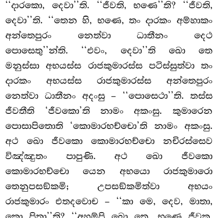
‘‘දාරකො, දෙවා’’ති. ‘‘ජීවති, භණෙ’’ති? ‘‘ජීවති,
දෙවා’’ති. ‘‘තෙන හි, භණෙ, තං දාරකං අම්හාකං
අන්තෙපුරං නෙත්වා ධාතීනං දෙථ
පොසෙතු’’න්ති. ‘‘එවං, දෙවා’’ති ඛො තෙ
මනුස්සා අභයස්ස රාජකුමාරස්ස පටිස්සුත්වා තං
දාරකං අභයස්ස රාජකුමාරස්ස අන්තෙපුරං
නෙත්වා ධාතීනං අදංසු – ‘‘පොසෙථා’’ති. තස්ස
ජීවතීති ‘ජීවකො’ති නාමං අකංසු. කුමාරෙන
පොසාපිතොති ‘කොමාරභච්චො’ති නාමං අකංසු.
අථ ඛො ජීවකො කොමාරභච්චො නචිරස්සෙව
විඤ්ඤුතං පාපුණි. අථ ඛො ජීවකො
කොමාරභච්චො යෙන අභයො රාජකුමාරො
තෙනුපසඞ්කමි; උපසඞ්කමිත්වා අභයං
රාජකුමාරං එතදවොච – ‘‘කා මෙ, දෙව, මාතා,
කො පිතා’’ති? ‘‘අහම්පි ඛො තෙ, භණෙ ජීවක,