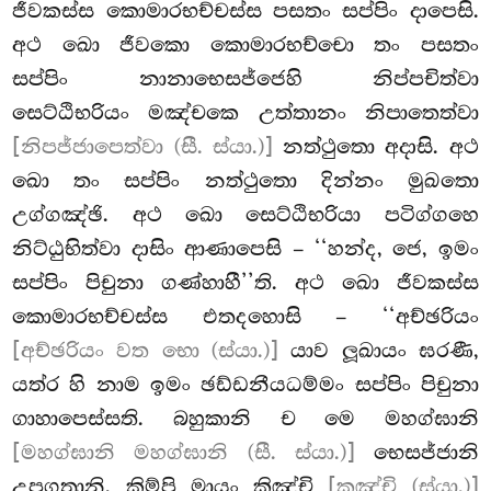
ජීවකස්ස කොමාරභච්චස්ස පසතං සප්පිං දාපෙසි.
අථ ඛො ජීවකො කොමාරභච්චො තං පසතං
සප්පිං නානාභෙසජ්ජෙහි නිප්පචිත්වා
සෙට්ඨිභරියං මඤ්චකෙ උත්තානං නිපාතෙත්වා
[නිපජ්ජාපෙත්වා (සී. ස්යා.)]
නත්ථුතො අදාසි. අථ
ඛො තං සප්පිං නත්ථුතො දින්නං මුඛතො
උග්ගඤ්ඡි. අථ ඛො සෙට්ඨිභරියා පටිග්ගහෙ
නිට්ඨුභිත්වා දාසිං ආණාපෙසි – ‘‘හන්ද, ජෙ, ඉමං
සප්පිං පිචුනා ගණ්හාහී’’ති. අථ ඛො ජීවකස්ස
කොමාරභච්චස්ස එතදහොසි – ‘‘අච්ඡරියං
[අච්ඡරියං වත භො (ස්යා.)]
යාව ලූඛායං ඝරණී,
යත්ර හි නාම ඉමං ඡඩ්ඩනීයධම්මං සප්පිං පිචුනා
ගාහාපෙස්සති. බහුකානි
ච මෙ මහග්ඝානි
[මහග්ඝානි මහග්ඝානි (සී. ස්යා.)]
භෙසජ්ජානි
උපගතානි. කිම්පි මායං කිඤ්චි
[කඤ්චි (ස්යා.)]