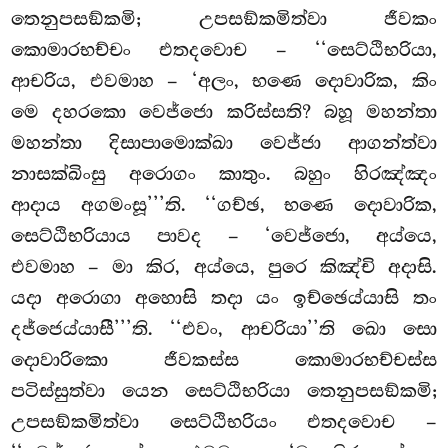
තෙනුපසඞ්කමි; උපසඞ්කමිත්වා ජීවකං
කොමාරභච්චං එතදවොච – ‘‘සෙට්ඨිභරියා,
ආචරිය, එවමාහ – ‘අලං, භණෙ දොවාරික, කිං
මෙ දහරකො වෙජ්ජො කරිස්සති? බහූ මහන්තා
මහන්තා දිසාපාමොක්ඛා වෙජ්ජා ආගන්ත්වා
නාසක්ඛිංසු අරොගං කාතුං. බහුං හිරඤ්ඤං
ආදාය අගමංසූ’’’ති. ‘‘ගච්ඡ, භණෙ දොවාරික,
සෙට්ඨිභරියාය පාවද – ‘වෙජ්ජො, අය්යෙ,
එවමාහ – මා කිර, අය්යෙ, පුරෙ කිඤ්චි අදාසි.
යදා අරොගා අහොසි තදා යං ඉච්ඡෙය්යාසි තං
දජ්ජෙය්යාසී’’’ති. ‘‘එවං, ආචරියා’’ති ඛො සො
දොවාරිකො ජීවකස්ස කොමාරභච්චස්ස
පටිස්සුත්වා යෙන සෙට්ඨිභරියා තෙනුපසඞ්කමි;
උපසඞ්කමිත්වා සෙට්ඨිභරියං එතදවොච –