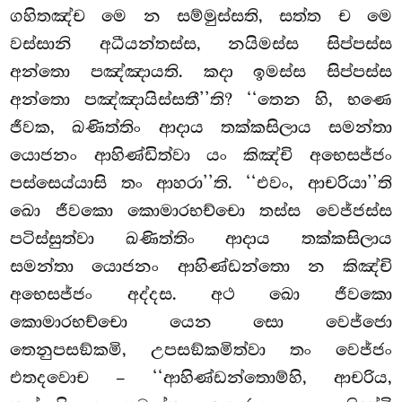
ගහිතඤ්ච මෙ න සම්මුස්සති, සත්ත ච මෙ
වස්සානි අධීයන්තස්ස, නයිමස්ස සිප්පස්ස
අන්තො පඤ්ඤායති. කදා ඉමස්ස සිප්පස්ස
අන්තො පඤ්ඤායිස්සතී’’ති? ‘‘තෙන හි, භණෙ
ජීවක, ඛණිත්තිං ආදාය තක්කසිලාය සමන්තා
යොජනං ආහිණ්ඩිත්වා යං කිඤ්චි අභෙසජ්ජං
පස්සෙය්යාසි තං ආහරා’’ති. ‘‘එවං, ආචරියා’’ති
ඛො ජීවකො කොමාරභච්චො තස්ස වෙජ්ජස්ස
පටිස්සුත්වා ඛණිත්තිං ආදාය තක්කසිලාය
සමන්තා යොජනං ආහිණ්ඩන්තො න කිඤ්චි
අභෙසජ්ජං අද්දස. අථ ඛො ජීවකො
කොමාරභච්චො යෙන සො වෙජ්ජො
තෙනුපසඞ්කමි, උපසඞ්කමිත්වා තං වෙජ්ජං
එතදවොච – ‘‘ආහිණ්ඩන්තොම්හි, ආචරිය,