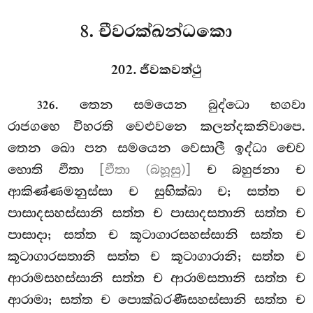
8. චීවරක්ඛන්ධකො
202. ජීවකවත්ථු
. තෙන
සමයෙන බුද්ධො භගවා
326
රාජගහෙ විහරති වෙළුවනෙ කලන්දකනිවාපෙ.
තෙන ඛො පන සමයෙන වෙසාලී ඉද්ධා චෙව
හොති ඵිතා
[ඵීතා (බහූසු)]
ච බහුජනා ච
ආකිණ්ණමනුස්සා ච සුභික්ඛා ච; සත්ත ච
පාසාදසහස්සානි සත්ත ච පාසාදසතානි සත්ත ච
පාසාදා; සත්ත ච කූටාගාරසහස්සානි සත්ත ච
කූටාගාරසතානි සත්ත ච කූටාගාරානි; සත්ත ච
ආරාමසහස්සානි සත්ත ච ආරාමසතානි සත්ත ච
ආරාමා; සත්ත ච පොක්ඛරණීසහස්සානි සත්ත ච